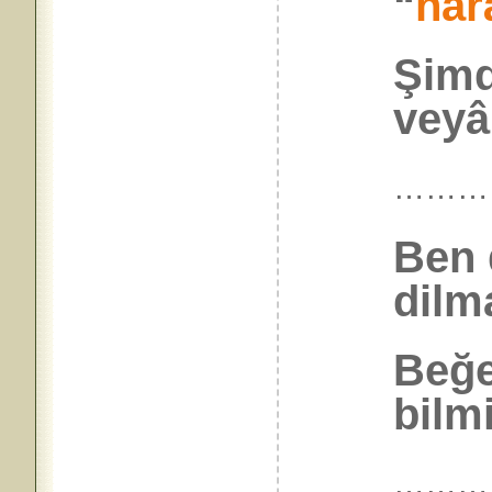
“
har
Şimd
veyâ
………
Ben 
dilm
Beğe
bilm
………