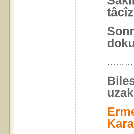
Sakı
tâcî
Sonr
doku
………
Bile
uzakl
Erme
Kar