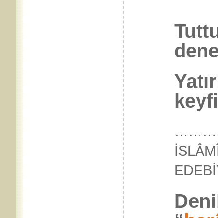
Tuttu
dene
Yatır
keyfi
…………
İSLÂM
EDEB
Denil