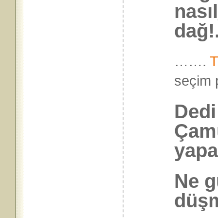
nası
dağ!.
…….
T
seçi
Ded
Çamu
yapa
Ne gü
düşm