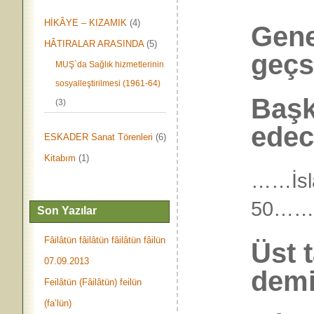
HİKÂYE – KIZAMIK
(4)
Gene 
HÂTIRALAR ARASINDA
(5)
geçs
MUŞ`da Sağlık hizmetlerinin
sosyalleştirilmesi (1961-64)
Başk
(3)
edece
ESKADER Sanat Törenleri
(6)
Kitabım
(1)
……İslâ
50…
Son Yazılar
Fâilâtün fâilâtün fâilâtün fâilün
Üst 
07.09.2013
demi
Feilâtün (Fâilâtün) feilün
(fa’lün)