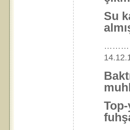
Su k
almış
………
14.
Baktı
muhk
Top-
fuhş