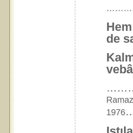
………
Hem 
de sa
Kalm
vebâ
……
Ramaz
1976
Istıl