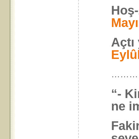
Hoş-
Mayı
Açtı
Eylû
………
“- K
ne i
Faki
seve