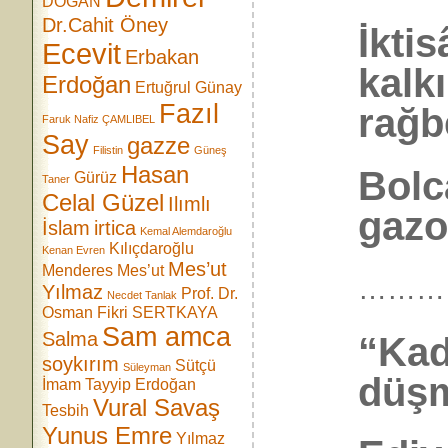
DOĞAN
Dr.Cahit Öney
İktis
Ecevit
Erbakan
kalk
Erdoğan
Ertuğrul Günay
Fazıl
rağb
Faruk Nafiz ÇAMLIBEL
Say
gazze
Filistin
Güneş
Hasan
Bolca
Gürüz
Taner
Celal Güzel
Ilımlı
gazoz
İslam
irtica
Kemal Alemdaroğlu
Kılıçdaroğlu
Kenan Evren
Mes’ut
Menderes
Mes’ut
………
Yılmaz
Prof. Dr.
Necdet Tanlak
Osman Fikri SERTKAYA
Sam amca
Salma
“Kad
soykırım
Sütçü
Süleyman
düşm
İmam
Tayyip Erdoğan
Vural Savaş
Tesbih
Yunus Emre
Yılmaz