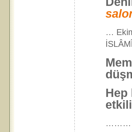
Deni
salo
… Ekim
İSLÂ
Meml
düşm
Hep 
etkili
………