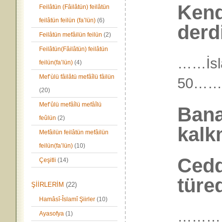
Kend
Feilâtün (Fâilâtün) feilâtün
feilâtün feilün (fa’lün)
(6)
derd
Feilâtün mefâilün feilün
(2)
Feilâtün(Fâilâtün) feilâtün
……İsl
feilün(fa’lün)
(4)
Mef’ùlü fâilâtü mefâîlü fâilün
50……
(20)
Mef’ûlü mefâîlü mefâîlü
Bana
feûlün
(2)
kalk
Mefâilün feilâtün mefâilün
feilün(fa’lün)
(10)
Ced
Çeşitli
(14)
türe
ŞİİRLERİM
(22)
Hamâsî-Îslamî Şiirler
(10)
………
Ayasofya
(1)