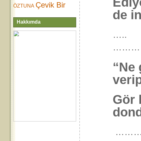
Ediy
Çevik Bir
ÖZTUNA
de i
Hakkımda
…..
………
“Ne 
veri
Gör 
dond
………