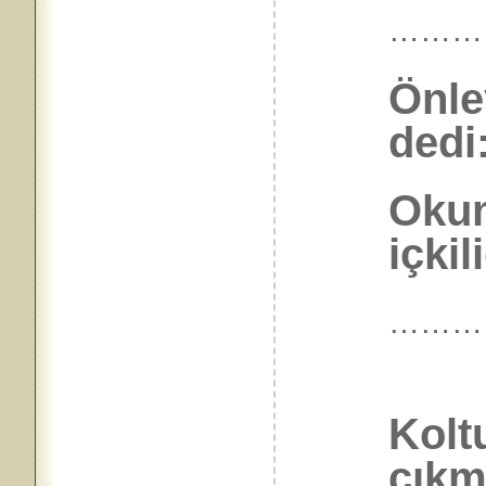
………
Önle
dedi
Okum
içkil
………
Kolt
çıkmı