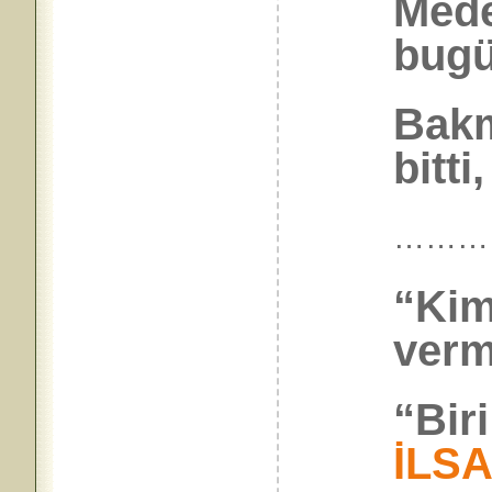
Mede
bugü
Bakm
bitti
………
“Kim
verm
“Bir
İLS