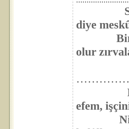
……………………
diye meskû
Bir para
olur zırval
…………
efem, işçin
Niyetin