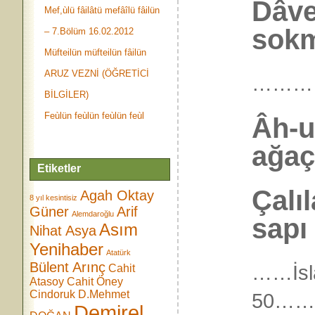
Dâve
Mef,ùlü fâilâtü mefâîlü fâilün
sokm
– 7.Bölüm 16.02.2012
Müfteilün müfteilün fâilün
ARUZ VEZNİ (ÖĞRETİCİ
………
BİLGİLER)
Feùlün feùlün feùlün feùl
Âh-u
ağaç
Etiketler
Çalı
Agah Oktay
8 yıl kesintisiz
Güner
Arif
Alemdaroğlu
sapı
Asım
Nihat Asya
Yenihaber
Atatürk
Bülent Arınç
……İsl
Cahit
Atasoy
Cahit Öney
Cindoruk
D.Mehmet
50…
Demirel