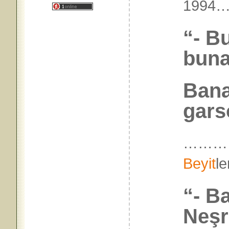
199
“- B
buna
Bana 
garso
………
Beyit
l
“- B
Neşr