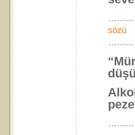
………
sözü
………
“Mür
düşü
Alko
peze
………