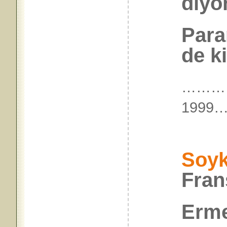
diyo
Para
de ki
………
199
Soyk
Fran
Erme