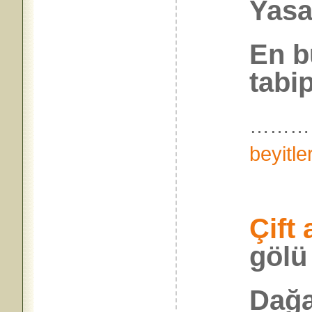
Yasa
En b
tabi
………
beyitle
Çift
gölü
Dağa