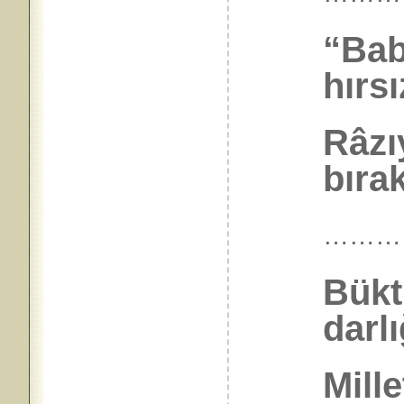
“Bab
hırsı
Râzı
bıra
………
Bükt
darlı
Mill