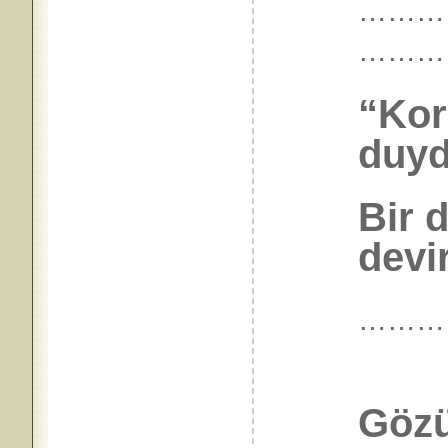
…………
………
“Kor
duyd
Bir d
devir
………
Gözü