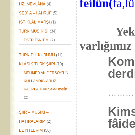
feilün(
fa,l
HZ. MEVLÂNÂ
(4)
SEB` A – İ AHRUF
(5)
İSTİKLÂL MARŞI
(1)
Yek-vüc
TÜRK MUSIKÎSİ
(34)
ESER TANITIMI
(7)
varlığımız 
TÜRK DİL KURUMU
(11)
Komş
KLÂSİK TÜRK ŞİİRİ
(10)
derd
MEHMED AKİF ERSOY’UN
KULLANDIĞI ARUZ
KALIPLARI ve Sekt-i melîh
………
(2)
Kims
ŞİİR – MÙSIKÎ –
fâide
HÂTIRALARIM
(2)
BEYİTLERİM
(58)