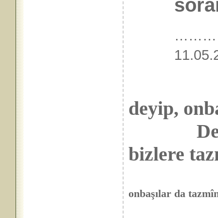
sora
………
11.
deyip, onb
Der: VA
bizlere taz
onbaşılar da tazmî