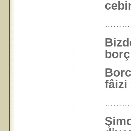
cebin
………
Bizd
bor
Borcu
fâizi
………
Şimd