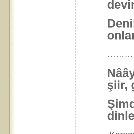
devir
Deni
onlar
………
Nâây
şiir,
Şimd
dinl