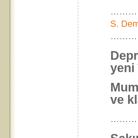
………
S. Dem
………
Depr
yeni
Mum,
ve k
………