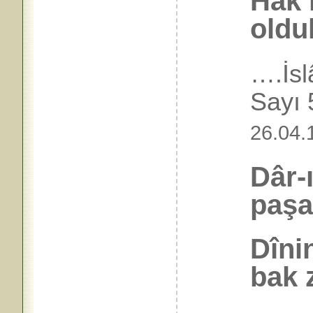
Hak 
olduk
….İs
Say
26.04.
Dâr-
paşa
Dîni
bak 