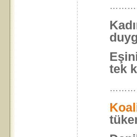
………
Kadın
duyg
Eşin
tek 
………
Koal
tüke