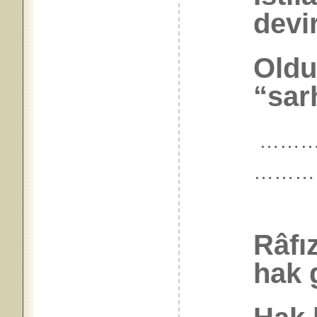
devir
Oldu
“sar
…………
………
Râfız
hak 