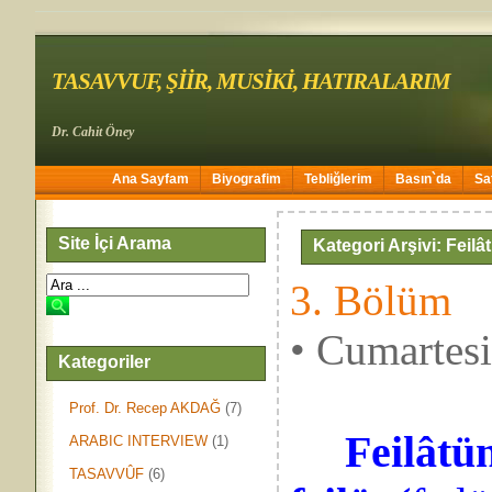
TASAVVUF, ŞİİR, MUSİKİ, HATIRALARIM
Dr. Cahit Öney
Ana Sayfam
Biyografim
Tebliğlerim
Basın`da
Sa
Site İçi Arama
Kategori Arşivi: Feilât
3. Bölüm
• Cumartes
Kategoriler
Prof. Dr. Recep AKDAĞ
(7)
Feilâtün
ARABIC INTERVIEW
(1)
TASAVVÛF
(6)