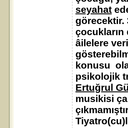
seyahat
ede
görecektir.
çocukların
âilelere ver
gösterebilm
konusu ol
psikolojik 
Ertuğrul G
musikisi ça
çıkmamıştır
Tiyatro(cu)l