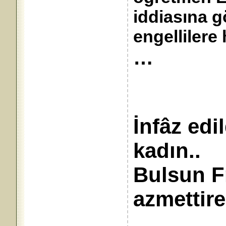
iddiasına 
engellilere
…
İnfâz edi
kad
Bulsun Fr
azmettiren