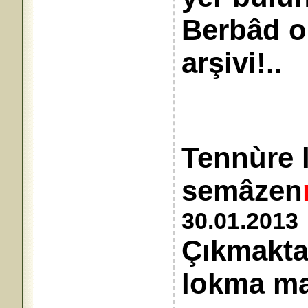
Berbâd o
arşivi!..
Tennùre l
semâzen
30.01.2013
Çıkmakta
lokma man