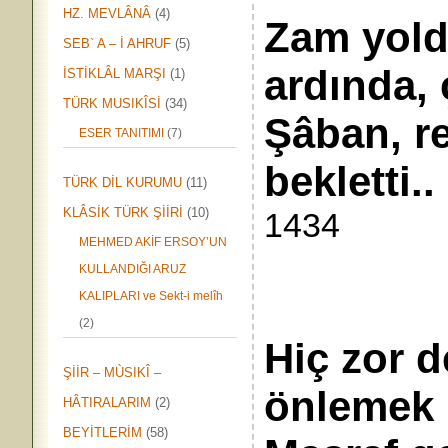
HZ. MEVLÂNÂ
(4)
Zam yolda
SEB` A – İ AHRUF
(5)
ardında
İSTİKLÂL MARŞI
(1)
TÜRK MUSIKÎSİ
(34)
Şâban, re
ESER TANITIMI
(7)
beklett
TÜRK DİL KURUMU
(11)
KLÂSİK TÜRK ŞİİRİ
(10)
1434
MEHMED AKİF ERSOY’UN
KULLANDIĞI ARUZ
KALIPLARI ve Sekt-i melîh
(2)
Hiç zor d
ŞİİR – MÙSIKÎ –
önle
HÂTIRALARIM
(2)
BEYİTLERİM
(58)