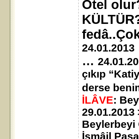
Otel olur
KÜLTÜR?.
fedâ..Ç
24.01.2013
…
24.01.20
çıkıp “Kati
derse beni
İLÂVE
: Bey
29.01.2013 
Beylerbeyi 
İsmâil Paşa