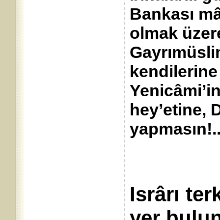
Bankası mâri
olmak üzere
Gayrımüslim
kendilerine
Yenicâmi’in
hey’etine, 
yapmasın!
Isrârı te
yer bu