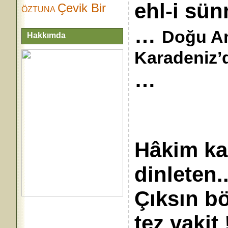
ehl-i sünn
Çevik Bir
ÖZTUNA
…
Doğu An
Hakkımda
Karadeniz
…
Hâkim kar
dinl
Çıksın b
tez vakit !