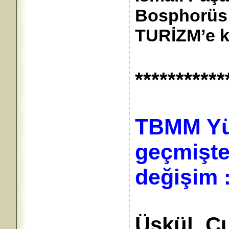
Bosphorüs 
TURİZM’e ka
***********
TBMM Yür
geçmişte
değişim
Üskül, Ç