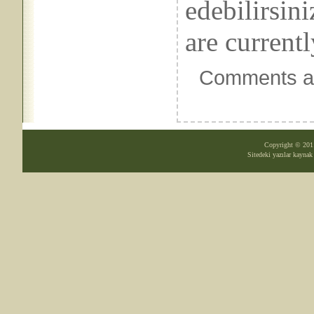
edebilirsin
are currentl
Comments ar
Copyright © 20
Sitedeki yazılar kayna