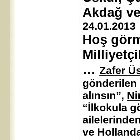
Akdağ 
24.01.2013
Hoş görm
Milliyetçil
…
Zafer Ü
gönderilen 
alınsın”,
Ni
“İlkokula 
ailelerinde
ve Hollan