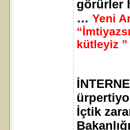
görürler 
…
Yeni A
“İmtiyazsı
kütleyiz ”
İNTERNET
ürpertiyor
İçtik zara
Bakanlığı