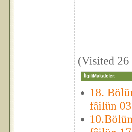
(Visited 26 
İlgiliMakaleler:
18. Bölü
fâilün 0
10.Bölüm