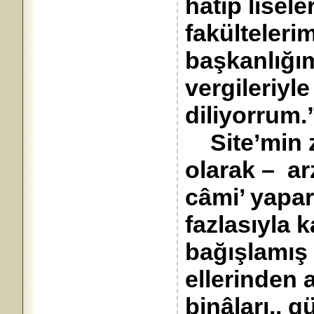
hatip lisele
fakültelerim
başkanlığım
vergileriyle
diliyorrum.
Site’min zi
olarak – ar
câmi’ yapa
fazlasıyla k
bağışlamış 
ellerinden a
binâları.. 