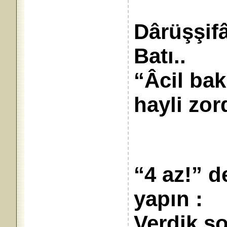
Dârüşşifâ
Bat
“Âcil bak
hayli zord
“4 az!” d
yapın :
Verdik s