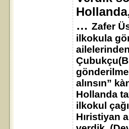
Hollanda,
…
Zafer Ü
ilkokula gö
ailelerinde
Çubukçu(Baş
gönderilme
alınsın” k
Hollanda t
ilkokul çağ
Hıristiyan a
verdik. (De