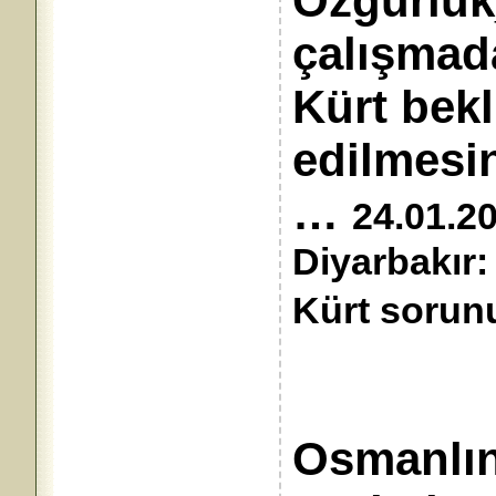
Özgürlük_
çalı
Kürt bek
edilmesin
…
24.01.20
Diyarbakır
Kürt sorun
Osmanlını