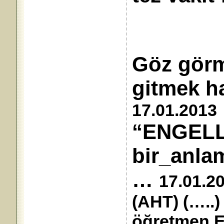
Göz görm
gitmek 
17.01.2013
“ENGELLİ”
bir_anlam
…
17.01.2
(AHT) (…..
öğretmen E