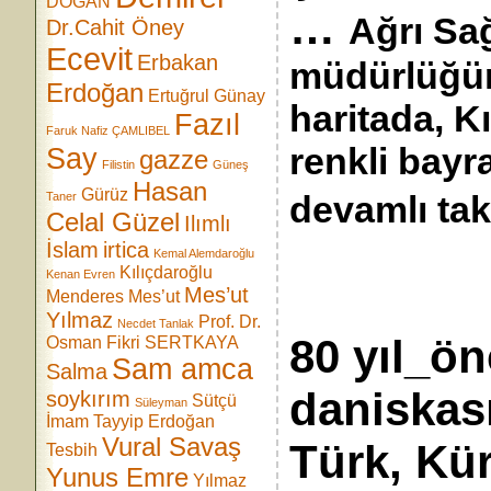
DOĞAN
…
Ağrı Sağ
Dr.Cahit Öney
Ecevit
Erbakan
müdürlüğü
Erdoğan
Ertuğrul Günay
haritada, K
Fazıl
Faruk Nafiz ÇAMLIBEL
renkli bayra
Say
gazze
Filistin
Güneş
Hasan
Gürüz
devamlı ta
Taner
Celal Güzel
Ilımlı
İslam
irtica
Kemal Alemdaroğlu
Kılıçdaroğlu
Kenan Evren
Mes’ut
Menderes
Mes’ut
Yılmaz
Prof. Dr.
Necdet Tanlak
80 yıl_ö
Osman Fikri SERTKAYA
Sam amca
Salma
dani
soykırım
Sütçü
Süleyman
İmam
Tayyip Erdoğan
Vural Savaş
Türk, Kü
Tesbih
Yunus Emre
Yılmaz