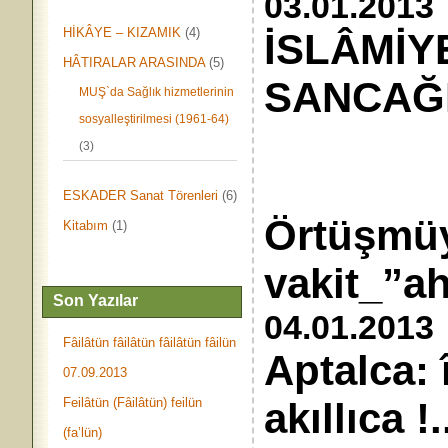
03.01.2013
HİKÂYE – KIZAMIK
(4)
İSLÂMİY
HÂTIRALAR ARASINDA
(5)
SANCAĞI 
MUŞ`da Sağlık hizmetlerinin
sosyalleştirilmesi (1961-64)
(3)
ESKADER Sanat Törenleri
(6)
Örtüşmü
Kitabım
(1)
vakit_”a
Son Yazılar
04.01.2013
Fâilâtün fâilâtün fâilâtün fâilün
Aptalca: î
07.09.2013
Feilâtün (Fâilâtün) feilün
akıllıca !.
(fa’lün)