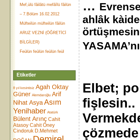
…
Evrense
Mef,ùlü fâilâtü mefâîlü fâilün
– 7.Bölüm 16.02.2012
ahlâk kàide
Müfteilün müfteilün fâilün
örtüşmesin
ARUZ VEZNİ (ÖĞRETİCİ
BİLGİLER)
YASAMA’nın
Feùlün feùlün feùlün feùl
Etiketler
Elbet; po
Agah Oktay
8 yıl kesintisiz
Güner
Arif
Alemdaroğlu
fişl
Asım
Nihat Asya
Yenihaber
Atatürk
Vermekde
Bülent Arınç
Cahit
Atasoy
Cahit Öney
çözmede 
Cindoruk
D.Mehmet
Demirel