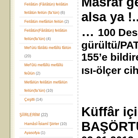
Masraf ge
Feilâtün (Fâilâtün) feilâtün
alsa ya !.
feilâtün feilün (fa’lün)
(6)
Feilâtün mefâilün feilün
(2)
…
100 Desi
Feilâtün(Fâilâtün) feilâtün
feilün(fa’lün)
(4)
gürültü/PAT
Mef’ùlü fâilâtü mefâîlü fâilün
155’e bildi
(20)
Mef’ûlü mefâîlü mefâîlü
ısı-ölçer ci
feûlün
(2)
Mefâilün feilâtün mefâilün
feilün(fa’lün)
(10)
Çeşitli
(14)
Küffâr iç
ŞİİRLERİM
(22)
BAŞ
Hamâsî-Îslamî Şiirler
(10)
Ayasofya
(1)