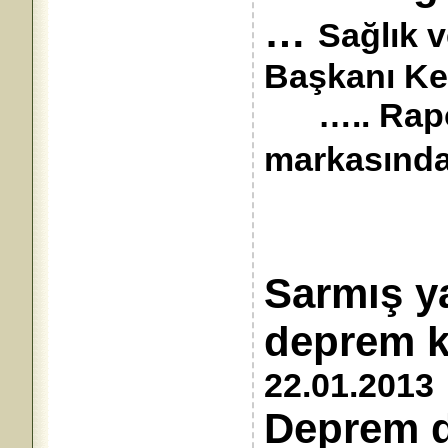
…
Sağlık 
Başkanı Ke
….. Rapor
markasından
Sarmış y
deprem
22.01.2013
Deprem d