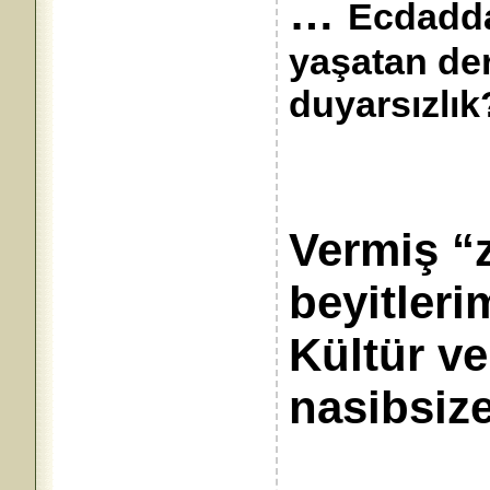
…
Ecdadda
yaşatan de
duyarsızlı
Vermiş “z
beyitle
Kültür v
nasibsize