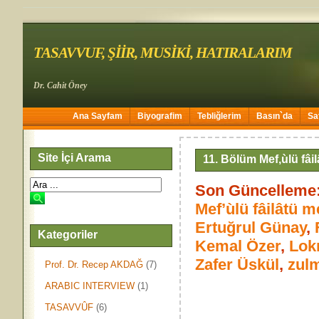
TASAVVUF, ŞİİR, MUSİKİ, HATIRALARIM
Dr. Cahit Öney
Ana Sayfam
Biyografim
Tebliğlerim
Basın`da
Sa
Site İçi Arama
11. Bölüm Mef,ùlü fâil
Son Güncelleme:
Mef’ùlü fâilâtü me
Ertuğrul Günay
,
Kategoriler
Kemal Özer
,
Lok
Zafer Üskül
,
zul
Prof. Dr. Recep AKDAĞ
(7)
ARABIC INTERVIEW
(1)
TASAVVÛF
(6)