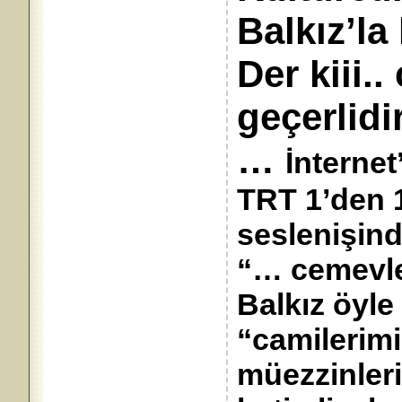
Balkız’la 
Der kiii.
geçerlidir
…
İnternet
TRT 1’den 1
seslenişind
“… cemevler
Balkız öyle
“camilerimi
müezzinleri