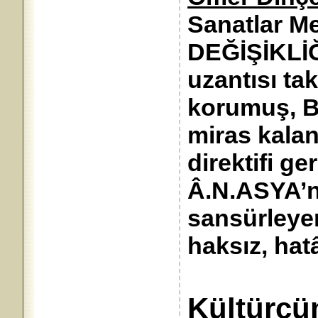
Sanatlar M
DEĞİŞİKLİĞ
uzantısı tak
korumuş, 
miras kalan
direktifi ge
Â.N.ASYA’n
sansürleyer
haksız, hat
Kültürcü