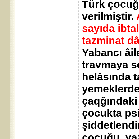
Türk çocuğu
verilmiştir.
sayıda ibta
tazminat dâv
Yabancı âil
travmaya se
helâsında 
yemeklerde
çaqğındak
çocukta psi
şiddetlendi
çocuğu, yaz