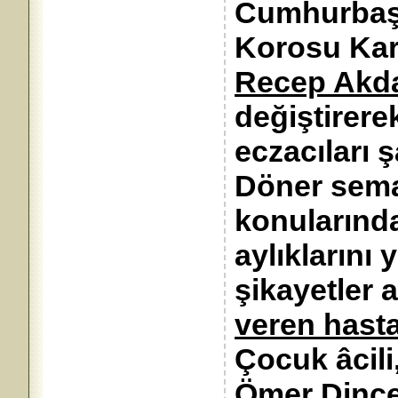
Cumhurbaşk
Korosu Kar
Recep Akd
değiştirere
eczacıları 
Döner semay
konularında
aylıklarını
şikayetler 
veren hast
Çocuk âcili,
Ömer Dinç