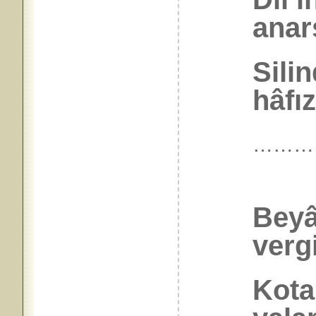
anarş
Silin
hâfız
………
Beyâ
verg
Kota