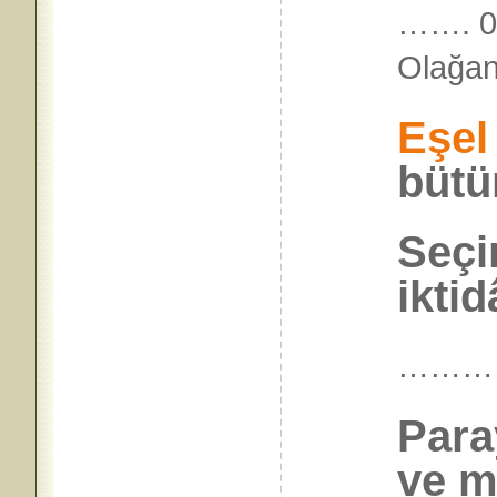
……. 04
Olağan
Eşel
bütü
Seçi
iktid
………
Para
ve m