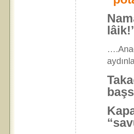
Namaz
lâik!
….Ana
aydı
Taka
başs
Kapa
“sav