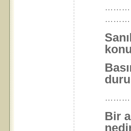
…………
………
Sanı
konu
Bası
duru
………
Bir 
nedi