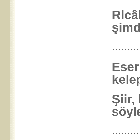
Ricâ
şimd
………
Eser
kele
Şiir,
söyl
………