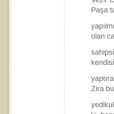
Paşa t
yapılmı
olan ca
sahipsi
kendisi
yaptır
Zira bu
yedikul