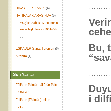
………
HİKÂYE – KIZAMIK
(4)
HÂTIRALAR ARASINDA
(5)
Veri
MUŞ`da Sağlık hizmetlerinin
cehe
sosyalleştirilmesi (1961-64)
(3)
Bu, 
ESKADER Sanat Törenleri
(6)
“sav
Kitabım
(1)
………
Son Yazılar
Fâilâtün fâilâtün fâilâtün fâilün
Duyu
07.09.2013
i dilf
Feilâtün (Fâilâtün) feilün
(fa’lün)