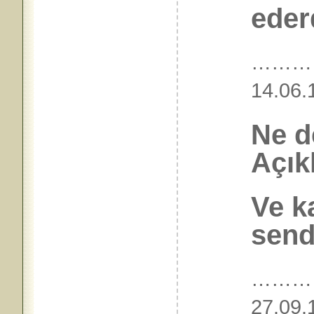
ederd
………
14.
Ne d
Açık
Ve 
send
………
27.