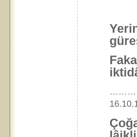
Yeri
güreş
Fakat
iktidâ
………
16.
Çoğa
lâikl