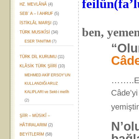
feilün
(
fa’
HZ. MEVLÂNÂ
(4)
SEB` A – İ AHRUF
(5)
İSTİKLÂL MARŞI
(1)
ben, yemem
TÜRK MUSIKÎSİ
(34)
ESER TANITIMI
(7)
“Olur
Câd
TÜRK DİL KURUMU
(11)
KLÂSİK TÜRK ŞİİRİ
(10)
MEHMED AKİF ERSOY’UN
……..
E
KULLANDIĞI ARUZ
Câde’yi
KALIPLARI ve Sekt-i melîh
(2)
yemi
ŞİİR – MÙSIKÎ –
N’ol
HÂTIRALARIM
(2)
bağl
BEYİTLERİM
(58)