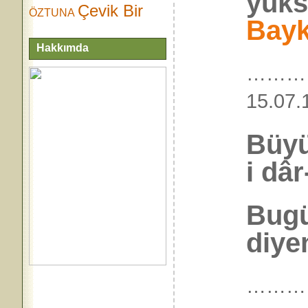
yüks
Çevik Bir
ÖZTUNA
Bayk
Hakkımda
………
15.
Büyü
i dâr
Bugü
diye
………