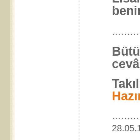
benim
………
Bütü
cevâ
Takı
Hazı
…………
28.05