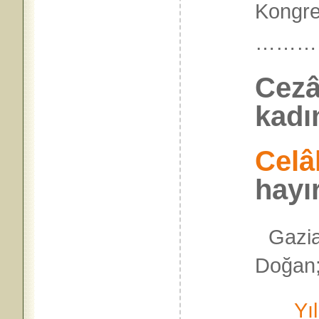
Kongre
………
Cezâ
kadı
Celâ
hayı
Gazia
Doğan; 
Yıl