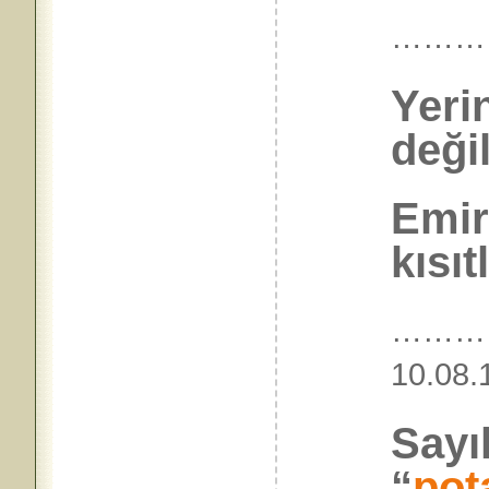
………
Yeri
deği
Emir
kısıt
………
10.
Sayı
“
pot