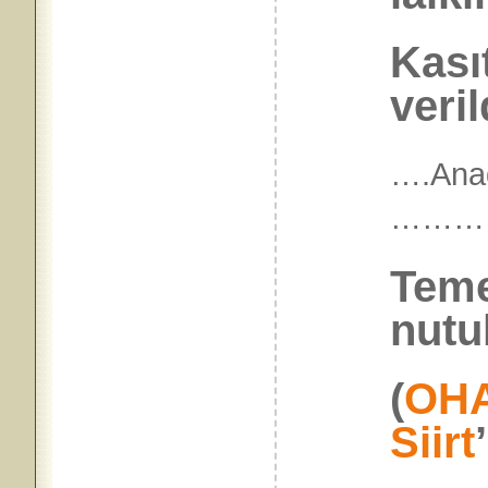
Kası
veril
….Anad
………
Temel
nutu
(
OH
Siirt