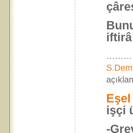
çâre
Bunu
iftir
…………
S.Demi
açık
Eşel
işçi 
-Gre