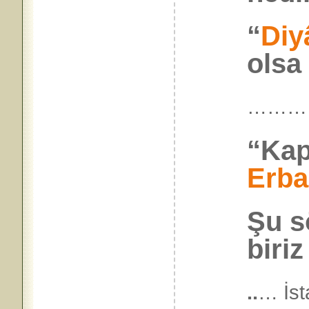
“
Diy
olsa
………
“Kap
Erba
Şu s
biriz
..
… İst