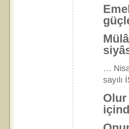
Emek
güçl
Mülâ
siyâs
… Nisa
sayılı
Olur
için
Onun