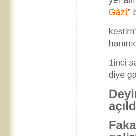
Gàzî
” 
kestirm
hanımef
1inci s
diye 
Deyi
açıld
Faka