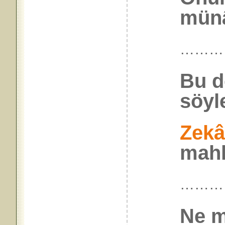
münâf
………
Bu d
söyl
Zekâ
mahk
………
Ne mu