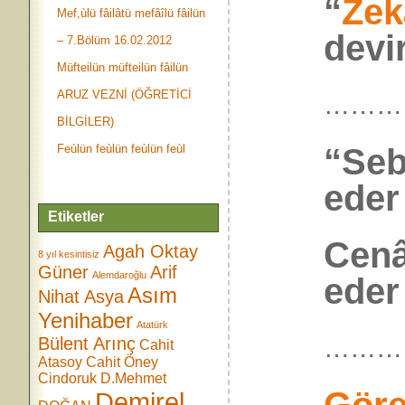
“
Zek
Mef,ùlü fâilâtü mefâîlü fâilün
devi
– 7.Bölüm 16.02.2012
Müfteilün müfteilün fâilün
ARUZ VEZNİ (ÖĞRETİCİ
………
BİLGİLER)
“Seb
Feùlün feùlün feùlün feùl
eder
Etiketler
Cenâ
Agah Oktay
8 yıl kesintisiz
Güner
Arif
Alemdaroğlu
eder
Asım
Nihat Asya
Yenihaber
Atatürk
………
Bülent Arınç
Cahit
Atasoy
Cahit Öney
Cindoruk
D.Mehmet
Demirel