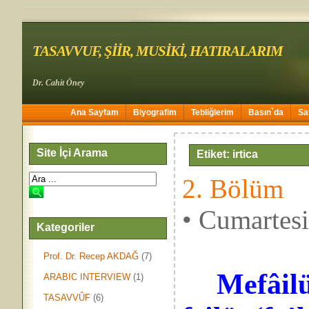
TASAVVUF, ŞİİR, MUSİKİ, HATIRALARIM
Dr. Cahit Öney
Ana Sayfam
Biyografim
Tebliğlerim
Basın`da
Sa
Site İçi Arama
Etiket: irtica
2. Bölüm
• Cumartes
Kategoriler
Prof. Dr. Recep AKDAĞ
(7)
Mefâilü
ARABIC INTERVIEW
(1)
TASAVVÛF
(6)