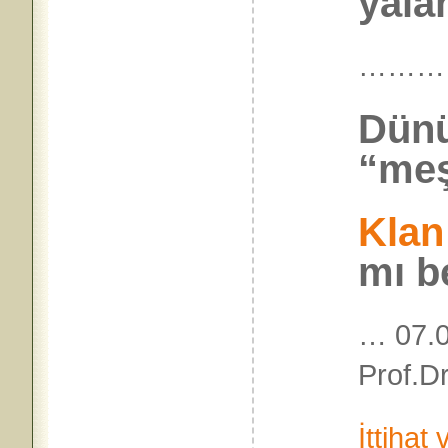
yala
………
Dünü
“meşr
Klan
mı b
… 07.0
Prof.Dr
İttihat