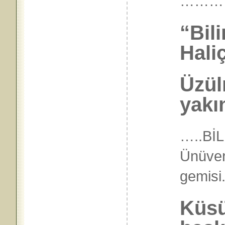
………
“Bil
Hali
Üzül
yakı
…..
BİL
Ünüver
gemisi
Küsü