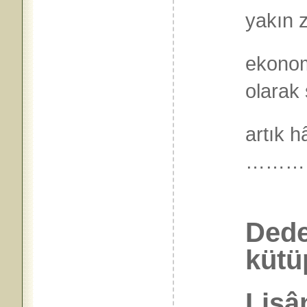
yakın 
ekonomi
olarak 
artık 
………
Dede
kütü
Lisân