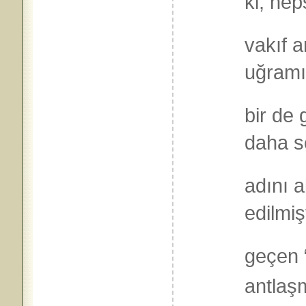
ki, he
vakıf a
uğramış
bir de
daha s
adını 
edilmiş
geçen “
antlaş