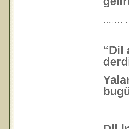
gelir
………
“Dil
derd
Yala
bugün
………
Dil i