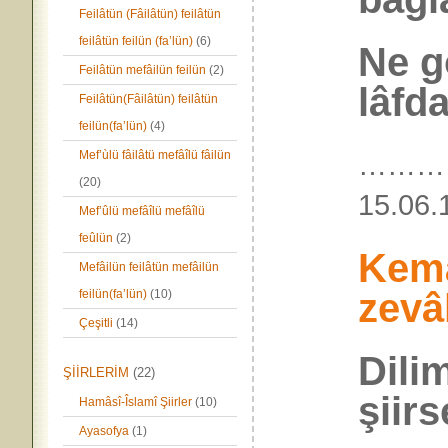
Feilâtün (Fâilâtün) feilâtün
feilâtün feilün (fa’lün)
(6)
Ne g
Feilâtün mefâilün feilün
(2)
lâfd
Feilâtün(Fâilâtün) feilâtün
feilün(fa’lün)
(4)
Mef’ùlü fâilâtü mefâîlü fâilün
………
(20)
15.
Mef’ûlü mefâîlü mefâîlü
feûlün
(2)
Kem
Mefâilün feilâtün mefâilün
zevâ
feilün(fa’lün)
(10)
Çeşitli
(14)
Dili
ŞİİRLERİM
(22)
şiir
Hamâsî-Îslamî Şiirler
(10)
Ayasofya
(1)