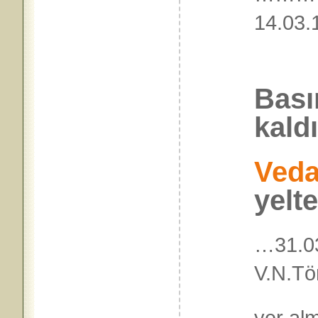
14.
Bası
kald
Veda
yelt
…31.0
V.N.Tö
yer al