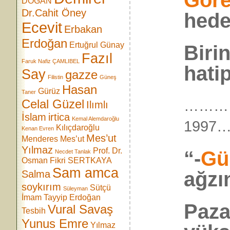
Göre
DOĞAN
Dr.Cahit Öney
hede
Ecevit
Erbakan
Erdoğan
Ertuğrul Günay
Biri
Fazıl
Faruk Nafiz ÇAMLIBEL
hatip
Say
gazze
Filistin
Güneş
Hasan
Gürüz
Taner
Celal Güzel
………
Ilımlı
İslam
irtica
Kemal Alemdaroğlu
199
Kılıçdaroğlu
Kenan Evren
Mes’ut
Menderes
Mes’ut
Yılmaz
Prof. Dr.
“-
Gü
Necdet Tanlak
Osman Fikri SERTKAYA
Sam amca
ağzı
Salma
soykırım
Sütçü
Süleyman
İmam
Tayyip Erdoğan
Paza
Vural Savaş
Tesbih
Yunus Emre
Yılmaz