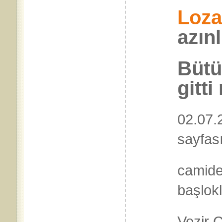
Loz
azınl
Bütü
gitti
02.07.2
sayfas
camide
başlok
Vezir 