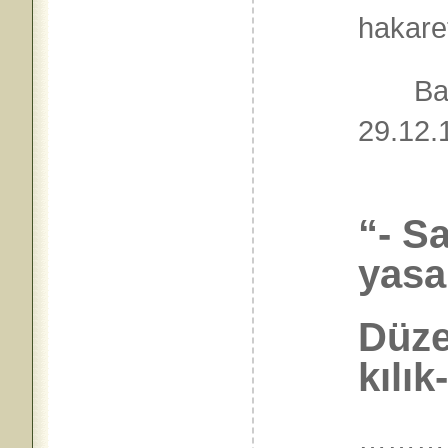
hakare
Bağış
29.1
“- S
yasa
Düze
kılık
………