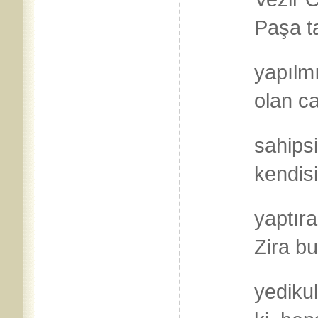
Paşa t
yapılmı
olan ca
sahipsi
kendisi
yaptır
Zira bu
yedikul