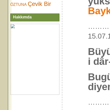
yüks
Çevik Bir
ÖZTUNA
Bayk
Hakkımda
………
15.
Büyü
i dâr
Bugü
diye
………