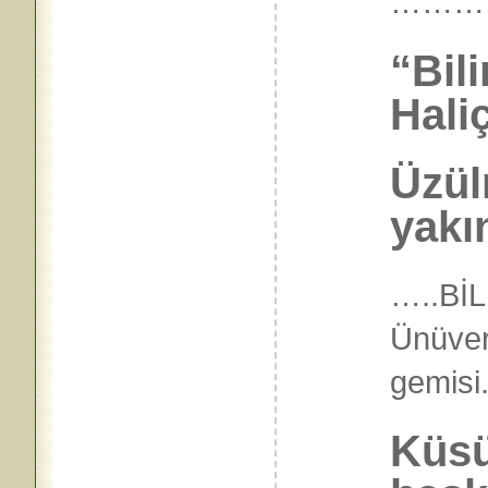
………
“Bil
Hali
Üzül
yakı
…..
BİL
Ünüver
gemisi
Küsü