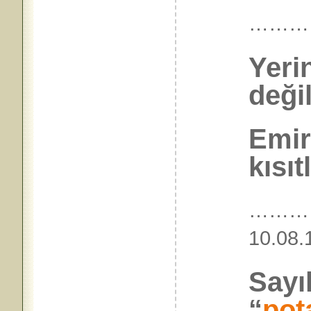
………
Yeri
deği
Emir
kısıt
………
10.
Sayı
“
pot