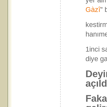
Gàzî
” 
kestirm
hanımef
1inci s
diye 
Deyi
açıld
Faka