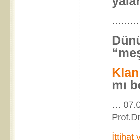
yala
………
Dünü
“meşr
Klan
mı b
… 07.0
Prof.Dr
İttihat