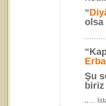
“
Diy
olsa
………
“Kap
Erba
Şu s
biriz
..
… İst