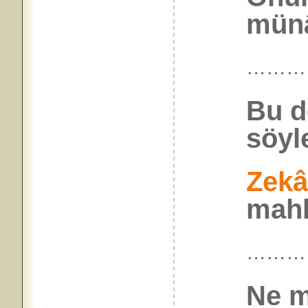
münâf
………
Bu d
söyl
Zekâ
mahk
………
Ne mu