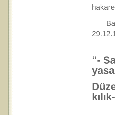
hakare
Bağış
29.1
“- S
yasa
Düze
kılık
………