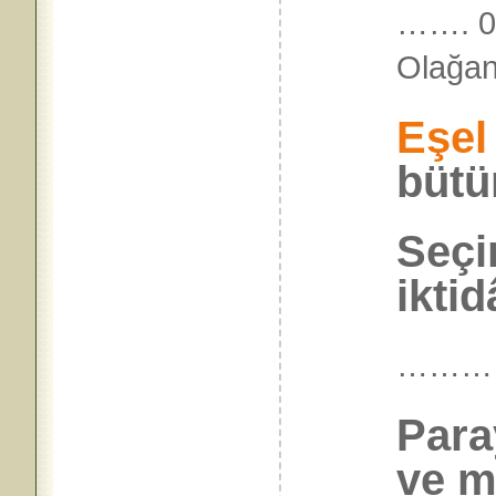
……. 04
Olağan
Eşel
bütü
Seçi
iktid
………
Para
ve m