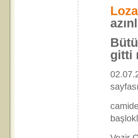
Loz
azınl
Bütü
gitti
02.07.2
sayfas
camide
başlok
Vezir 