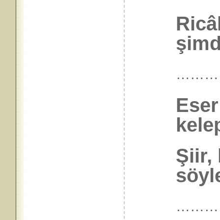
Ricâ
şimd
………
Eser
kele
Şiir,
söyl
………