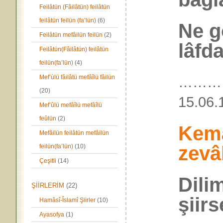
Feilâtün (Fâilâtün) feilâtün
feilâtün feilün (fa’lün)
(6)
Ne g
Feilâtün mefâilün feilün
(2)
lâfd
Feilâtün(Fâilâtün) feilâtün
feilün(fa’lün)
(4)
Mef’ùlü fâilâtü mefâîlü fâilün
………
(20)
15.
Mef’ûlü mefâîlü mefâîlü
feûlün
(2)
Kem
Mefâilün feilâtün mefâilün
zevâ
feilün(fa’lün)
(10)
Çeşitli
(14)
Dili
ŞİİRLERİM
(22)
şiir
Hamâsî-Îslamî Şiirler
(10)
Ayasofya
(1)