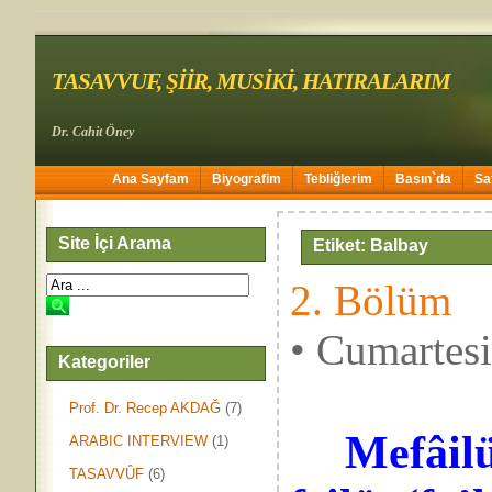
TASAVVUF, ŞİİR, MUSİKİ, HATIRALARIM
Dr. Cahit Öney
Ana Sayfam
Biyografim
Tebliğlerim
Basın`da
Sa
Site İçi Arama
Etiket: Balbay
2. Bölüm
• Cumartes
Kategoriler
Prof. Dr. Recep AKDAĞ
(7)
Mefâilü
ARABIC INTERVIEW
(1)
TASAVVÛF
(6)