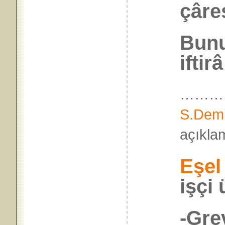
çâre
Bunu
iftir
…………
S.Demi
açık
Eşel
işçi 
-Gre