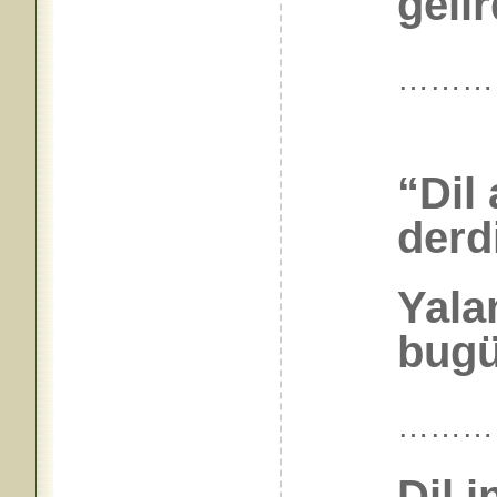
gelir
………
“Dil
derd
Yala
bugün
………
Dil i