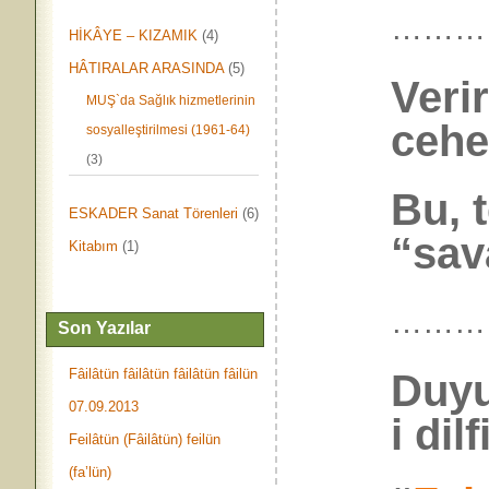
………
HİKÂYE – KIZAMIK
(4)
HÂTIRALAR ARASINDA
(5)
Veri
MUŞ`da Sağlık hizmetlerinin
cehe
sosyalleştirilmesi (1961-64)
(3)
Bu, 
ESKADER Sanat Törenleri
(6)
“sav
Kitabım
(1)
………
Son Yazılar
Fâilâtün fâilâtün fâilâtün fâilün
Duyu
07.09.2013
i dilf
Feilâtün (Fâilâtün) feilün
(fa’lün)