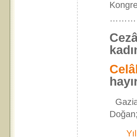
Kongre
………
Cezâ
kadı
Celâ
hayı
Gazia
Doğan; 
Yıl