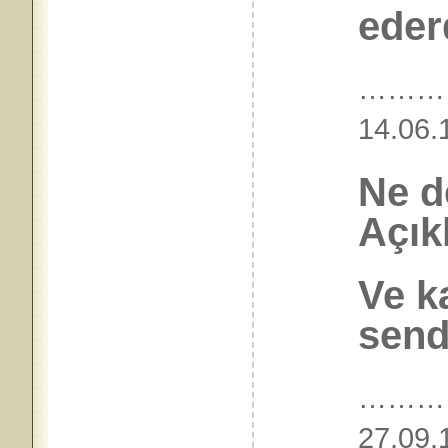
ederd
………
14.
Ne d
Açık
Ve 
send
………
27.