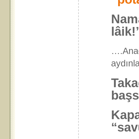
Namaz
lâik!
….Ana
aydı
Taka
başs
Kapa
“sav