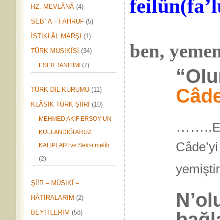
feilün
(
fa’
HZ. MEVLÂNÂ
(4)
SEB` A – İ AHRUF
(5)
İSTİKLÂL MARŞI
(1)
ben, yemem
TÜRK MUSIKÎSİ
(34)
ESER TANITIMI
(7)
“Olur
Câd
TÜRK DİL KURUMU
(11)
KLÂSİK TÜRK ŞİİRİ
(10)
MEHMED AKİF ERSOY’UN
……..
E
KULLANDIĞI ARUZ
Câde’yi
KALIPLARI ve Sekt-i melîh
(2)
yemi
ŞİİR – MÙSIKÎ –
N’ol
HÂTIRALARIM
(2)
bağl
BEYİTLERİM
(58)