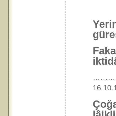
Yeri
güreş
Fakat
iktidâ
………
16.
Çoğa
lâikl