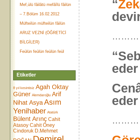
“
Zek
Mef,ùlü fâilâtü mefâîlü fâilün
devi
– 7.Bölüm 16.02.2012
Müfteilün müfteilün fâilün
ARUZ VEZNİ (ÖĞRETİCİ
………
BİLGİLER)
“Seb
Feùlün feùlün feùlün feùl
eder
Etiketler
Cenâ
Agah Oktay
8 yıl kesintisiz
Güner
Arif
Alemdaroğlu
eder
Asım
Nihat Asya
Yenihaber
Atatürk
………
Bülent Arınç
Cahit
Atasoy
Cahit Öney
Cindoruk
D.Mehmet
Demirel