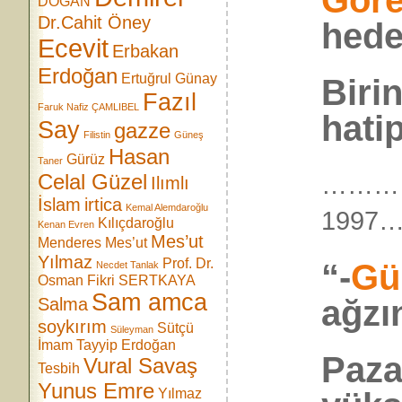
Göre
DOĞAN
Dr.Cahit Öney
hede
Ecevit
Erbakan
Erdoğan
Ertuğrul Günay
Biri
Fazıl
Faruk Nafiz ÇAMLIBEL
hatip
Say
gazze
Filistin
Güneş
Hasan
Gürüz
Taner
Celal Güzel
………
Ilımlı
İslam
irtica
Kemal Alemdaroğlu
199
Kılıçdaroğlu
Kenan Evren
Mes’ut
Menderes
Mes’ut
Yılmaz
Prof. Dr.
“-
Gü
Necdet Tanlak
Osman Fikri SERTKAYA
Sam amca
ağzı
Salma
soykırım
Sütçü
Süleyman
İmam
Tayyip Erdoğan
Paza
Vural Savaş
Tesbih
Yunus Emre
Yılmaz