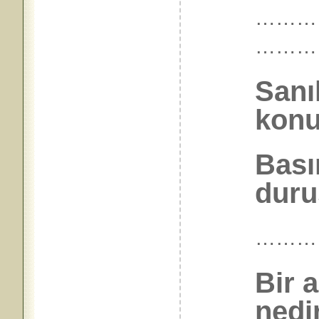
…………
………
Sanı
konu
Bası
duru
………
Bir 
nedi