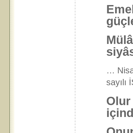
Emek
güçl
Mülâ
siyâs
… Nisa
sayılı
Olur
için
Onun