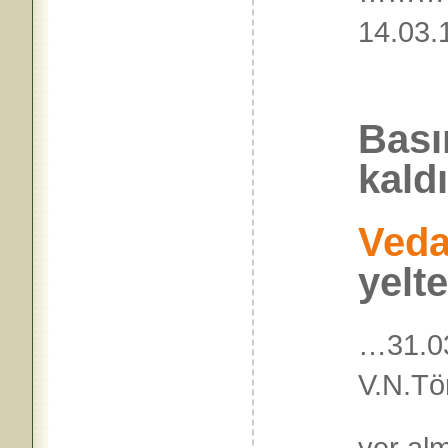
14.
Bası
kald
Veda
yelt
…31.0
V.N.Tö
yer al