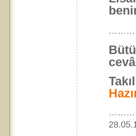
benim
………
Bütü
cevâ
Takı
Hazı
…………
28.05