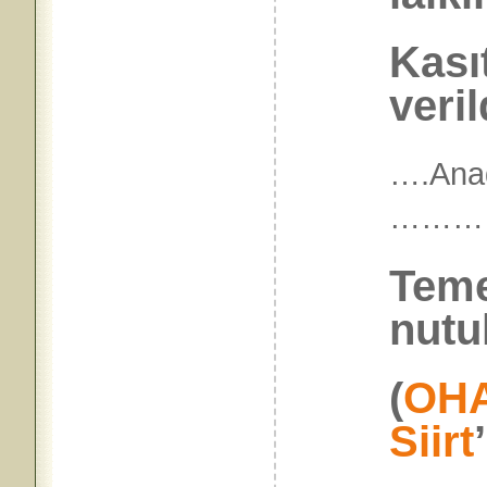
Kası
veril
….Anad
………
Temel
nutu
(
OH
Siirt