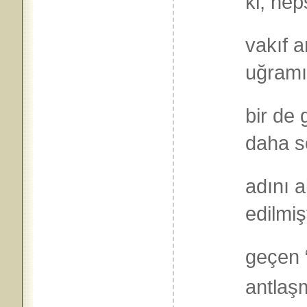
ki, he
vakıf a
uğramış
bir de
daha s
adını 
edilmiş
geçen “
antlaş