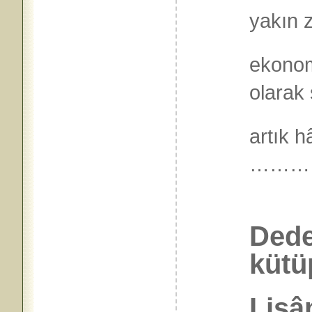
yakın 
ekonomi
olarak 
artık 
………
Dede
kütü
Lisân