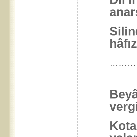
anarş
Silin
hâfız
………
Beyâ
verg
Kota