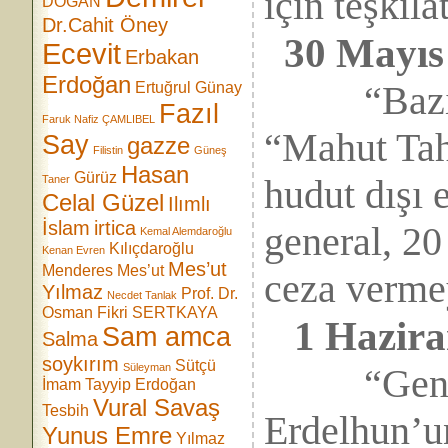
için teşkila
DOĞAN
Dr.Cahit Öney
30 Mayıs 
Ecevit
Erbakan
Erdoğan
“Bazı giz
Ertuğrul Günay
Fazıl
Faruk Nafiz ÇAMLIBEL
“Mahut Tah
Say
gazze
Filistin
Güneş
Hasan
Gürüz
hudut dışı
Taner
Celal Güzel
Ilımlı
İslam
irtica
general, 20
Kemal Alemdaroğlu
Kılıçdaroğlu
Kenan Evren
Mes’ut
Menderes
Mes’ut
ceza verme
Yılmaz
Prof. Dr.
Necdet Tanlak
Osman Fikri SERTKAYA
1 Haziran
Sam amca
Salma
soykırım
Sütçü
Süleyman
“Genelku
İmam
Tayyip Erdoğan
Vural Savaş
Tesbih
Erdelhun’u
Yunus Emre
Yılmaz