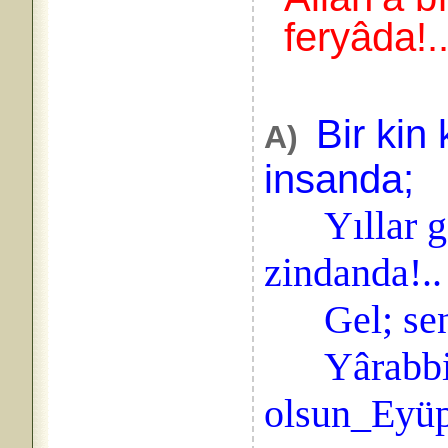
feryâda!.
Bir kin
A)
insanda;
Yıllar geç
zindanda!..
Gel; sen d
Yârabbi,
olsun_Eyüp