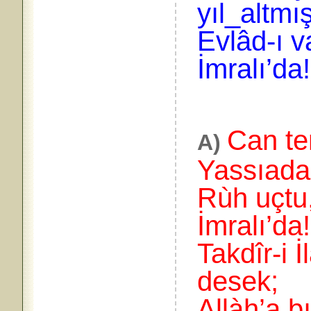
yıl_altmış
Evlâd-ı v
İmralı’da!
Can te
A)
Yassıada
Rùh uçtu,
İmralı’da!
Takdîr-i İ
desek;
Allàh’a b