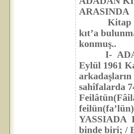
ADADAN KI
ARASINDA
Kitap albüm
kıt’a bulunma
konmuş..
I- ADADAN
Eylül 1961 Ka
arkadaşların 
sahîfalarda 7
Feilâtün(Fâil
feilün(fa’lün
YASSIADA Bi
binde biri; /