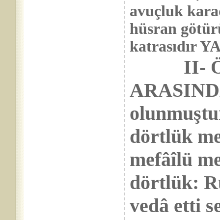
avuçluk karad
hüsran götür
katrasıdır 
II-
ARASINDA 
olunmuştur.
dörtlük me
mefâîlü me
dörtlük: 
vedâ etti s