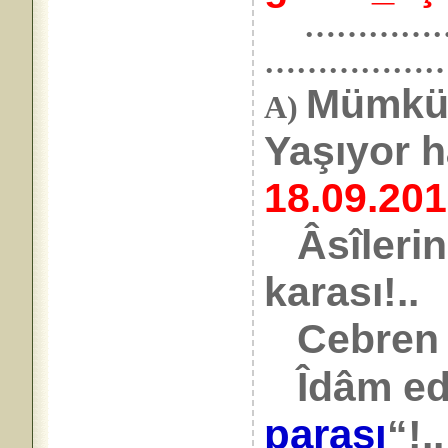
……………. 2
……………
Mümkün
A)
Yaşıyo
18.09.20
Âsîlerin
karası!..
Cebren ed
Îdâm edi
parası
“!..