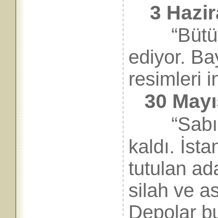
3 Hazir
“Bütün 
ediyor. Ba
resimleri in
30 Mayıs
“Sabık ik
kaldı. İsta
tutulan ad
silah ve as
Depolar bu