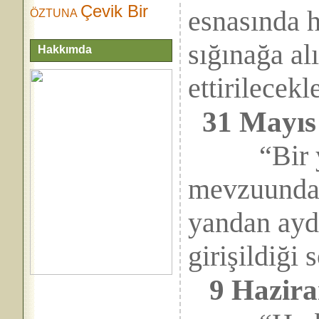
Çevik Bir
esnasında h
ÖZTUNA
sığınağa al
Hakkımda
ettirilecekl
31 Mayıs
“Bir yan
mevzuunda t
yandan aydı
girişildiği 
9 Haziran