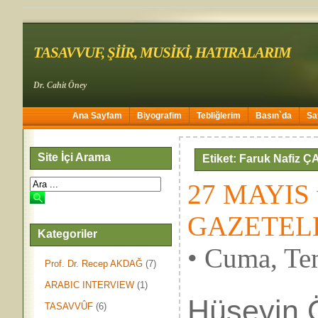
TASAVVUF, ŞİİR, MUSİKİ, HATIRALARIM
Dr. Cahit Öney
Ana Sayfam
Biyografim
Tebliğlerim
Basın`da
Sa
Site İçi Arama
Etiket: Faruk Nafiz 
27 MAYIS 
GAZETELER
Kategoriler
• Cuma, Te
Prof. Dr. Recep AKDAĞ
(7)
ARABIC INTERVIEW
(1)
Hüseyin 
TASAVVÛF
(6)