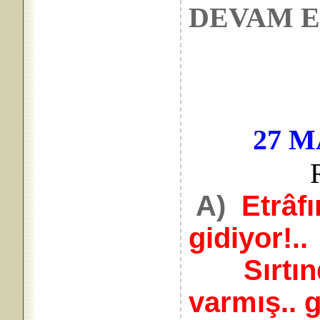
DEVAM 
27 M
R
A)
Etrâfı
gidiyor!..
Sırtınd
varmış.. g