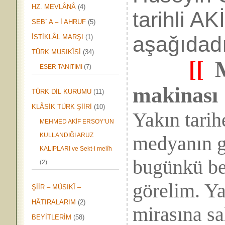
HZ. MEVLÂNÂ
(4)
tarihli AK
SEB` A – İ AHRUF
(5)
aşağıdadı
İSTİKLÂL MARŞI
(1)
TÜRK MUSIKÎSİ
(34)
[[
M
ESER TANITIMI
(7)
makinası
TÜRK DİL KURUMU
(11)
KLÂSİK TÜRK ŞİİRİ
(10)
Yakın tarih
MEHMED AKİF ERSOY’UN
KULLANDIĞI ARUZ
medyanın g
KALIPLARI ve Sekt-i melîh
bugünkü bel
(2)
görelim. Ya
ŞİİR – MÙSIKÎ –
HÂTIRALARIM
(2)
mirasına sa
BEYİTLERİM
(58)