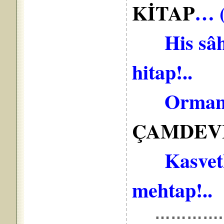
KİTAP
… (
His sâhib
hitap!..
Ormandak
ÇAMDEV
Kasvetli 
mehtap!..
………….. 19