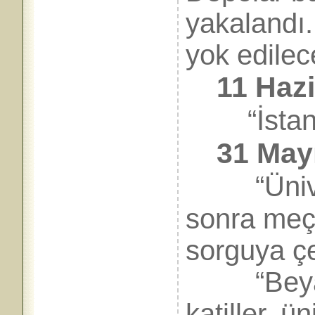
yakalandı.
yok edilece
11 Haz
“İstanbu
31 Mayı
“Ünivers
sonra meçh
sorguya çe
“Beyazıt
katiller, ü