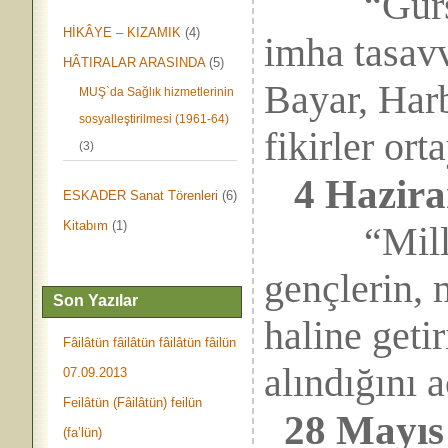
“Gürsel e
HİKÂYE – KIZAMIK
(4)
imha tasavv
HÂTIRALAR ARASINDA
(5)
Bayar, Harb
MUŞ`da Sağlık hizmetlerinin
sosyalleştirilmesi (1961-64)
fikirler ort
(3)
4 Haziran
ESKADER Sanat Törenleri
(6)
Kitabım
(1)
“Milli Bi
gençlerin, 
Son Yazılar
haline getir
Fâilâtün fâilâtün fâilâtün fâilün
alındığını a
07.09.2013
Feilâtün (Fâilâtün) feilün
28 Mayıs
(fa’lün)