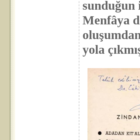
sunduğun i
Menfâya d
oluşumdan
yola çıkmı