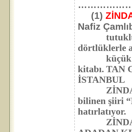
……………
(1)
ZİND
Nafiz Çamlıb
tutukluluğ
dörtlüklerle 
küçük boyd
kitabı. TA
İSTANBUL
ZİNDAN DU
bilinen şii
hatırlatıyor.
ZİNDAN DU