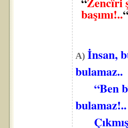
“
Zencîri 
başımı!..
İnsan, b
A)
bulamaz..
“Ben bîta
bulamaz!..
Çıkmışsa 