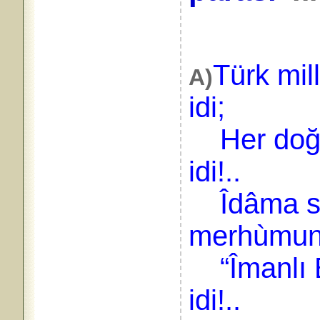
Türk mil
A)
idi;
Her doğru
idi!..
Îdâma se
merhùmun
“Îmanlı B
idi!..