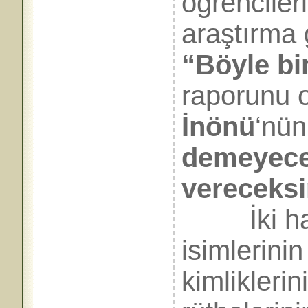
öğrencilerle
araştırma
“Böyle bi
raporunu
İnönü
‘nü
demeyecek
vereceks
İki hafta
isimlerinin
kimlikleri