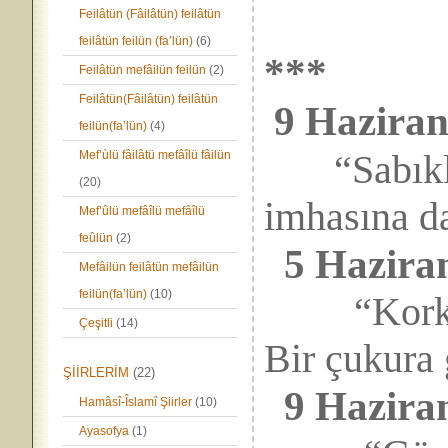
Feilâtün (Fâilâtün) feilâtün
feilâtün feilün (fa’lün)
(6)
***
Feilâtün mefâilün feilün
(2)
Feilâtün(Fâilâtün) feilâtün
9 Haziran
feilün(fa’lün)
(4)
“Sabık
Mef’ùlü fâilâtü mefâîlü fâilün
(20)
imhasına da
Mef’ûlü mefâîlü mefâîlü
feûlün
(2)
5 Hazira
Mefâilün feilâtün mefâilün
feilün(fa’lün)
(10)
“Korkunç 
Çeşitli
(14)
Bir çukura
ŞİİRLERİM
(22)
9 Hazira
Hamâsî-Îslamî Şiirler
(10)
Ayasofya
(1)