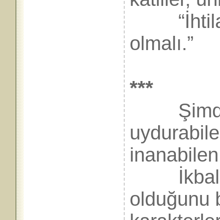
“İhtilal 
olmalı.”
***
Şimdi bi
uydurabile
inanabile
İkbal içi
olduğunu b