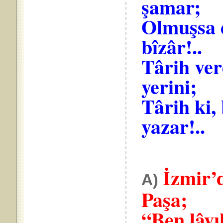
şamar;
Olmuşsa 
bîzâr!..
Târih ve
yerini;
Târih ki,
yazar!..
İzmir’d
A)
Paşa;
“Ben lâyı