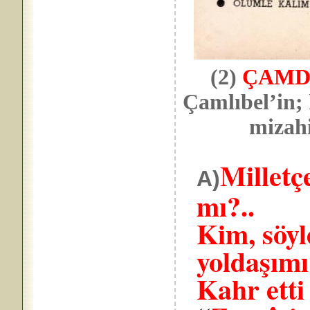
(2)
ÇAMD
Çamlıbel’in; 
mizahi şiir
Milletç
A)
mı?..
Kim, söyl
yoldaşımı
Kahr etti