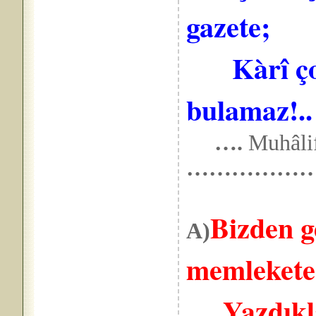
gazete;
Kàrî çok
bulamaz!..
….
Muhâlif
………………
Bizden g
A)
memlekete
Yazdıklar