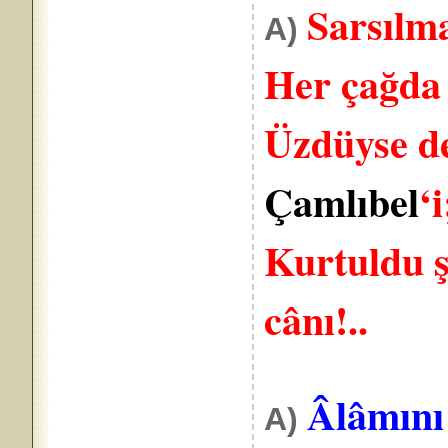
Sarsılma
A)
Her çağda O
Üzdüyse de
Çamlıbel
‘i
Kurtuldu ş
cânı!..
Âlâmını 
A)