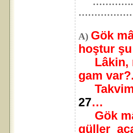
………….. 17
……………
Gök mâv
A)
hoştur şu
Lâkin, n
gam var?.
Takvimd
27
…
Gök mâvi
güller_aça