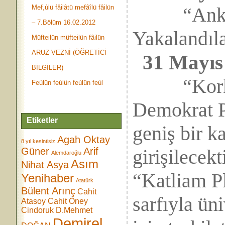
Mef,ùlü fâilâtü mefâîlü fâilün
“Ankara ş
– 7.Bölüm 16.02.2012
Yakalandıl
Müfteilün müfteilün fâilün
ARUZ VEZNİ (ÖĞRETİCİ
31 Mayıs
BİLGİLER)
“Korkunç
Feùlün feùlün feùlün feùl
Demokrat P
Etiketler
geniş bir k
Agah Oktay
8 yıl kesintisiz
Güner
Arif
girişilecekt
Alemdaroğlu
Asım
Nihat Asya
“Katliam P
Yenihaber
Atatürk
Bülent Arınç
Cahit
sarfıyla ün
Atasoy
Cahit Öney
Cindoruk
D.Mehmet
Demirel