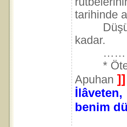
rütbelerin
tarihinde 
Düşünün
kadar.
………
* Öteki 
]]
Apuhan
İlâveten,
benim d