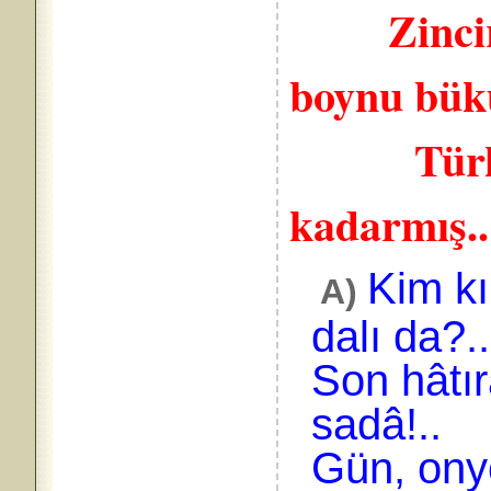
Zincir
boynu bük
Türk mil
kadarmış.. 
Kim kı
A)
dalı da?..
Son hâtı
sadâ!..
Gün, ony