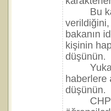
karakterle
Bu karak
verildiğini
bakanın id
kişinin ha
düşünün.
Yukarda 
haberlere 
düşünün.
CHP’n