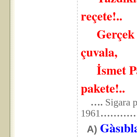
reçete!..
Gerçek şu
çuvala,
İsmet Paş
pakete!..
….
Sigara p
1961
………
Gàsıbl
A)