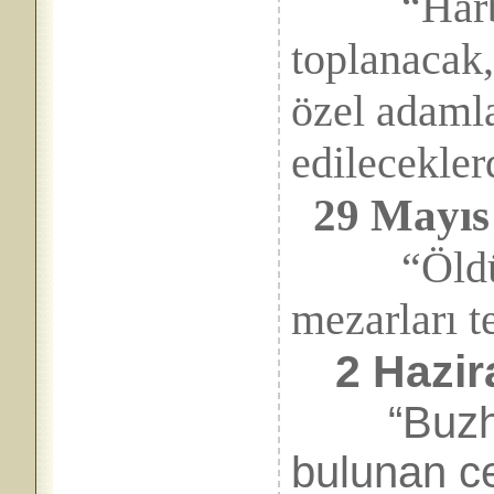
“Harbiye
toplanacak,
özel adamla
edilecekler
29 Mayıs
“Öldürüle
mezarları te
2 Hazi
“Buzhan
bulunan ce