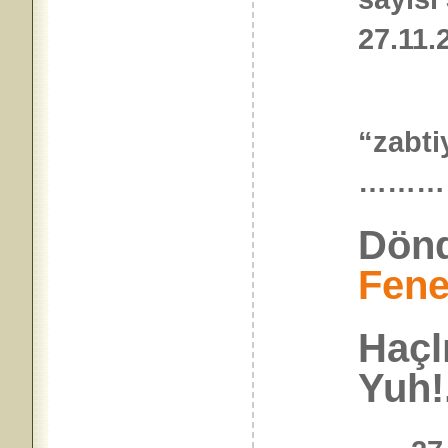
27.11
“zabti
………
Dönd
Fene
Haçl
Yuh!