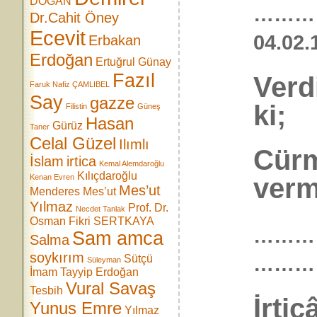
DOĞAN
………
Dr.Cahit Öney
Ecevit
04.0
Erbakan
Erdoğan
Ertuğrul Günay
Fazıl
Verd
Faruk Nafiz ÇAMLIBEL
Say
gazze
ki;
Filistin
Güneş
Hasan
Gürüz
Taner
Celal Güzel
Ilımlı
Cürm
İslam
irtica
Kemal Alemdaroğlu
Kılıçdaroğlu
ver
Kenan Evren
Mes’ut
Menderes
Mes’ut
Yılmaz
Prof. Dr.
Necdet Tanlak
Osman Fikri SERTKAYA
…………
Sam amca
Salma
soykırım
………
Sütçü
Süleyman
İmam
Tayyip Erdoğan
Vural Savaş
Tesbih
İrti
Yunus Emre
Yılmaz