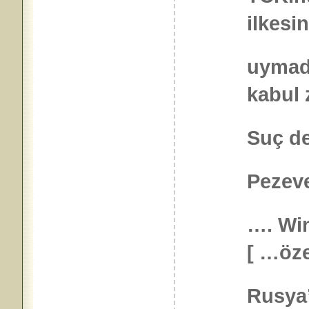
ilkesi
uymadı
kabul
Suç de
Pezeve
…. Win
[ …öze
Rusya’