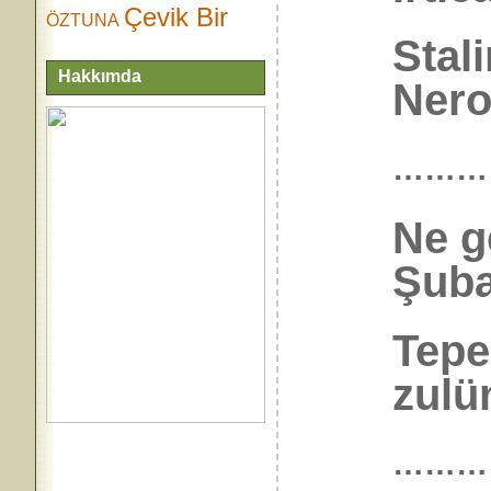
Çevik Bir
ÖZTUNA
Stali
Hakkımda
Nero
………
Ne g
Şub
Tepe
zulü
………