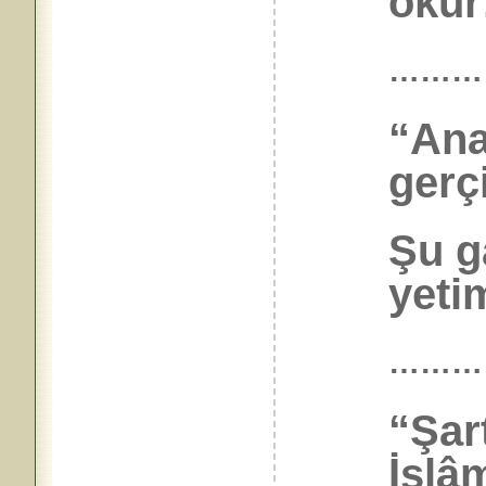
okur!
………
“Ana
gerç
Şu g
yetim
………
“Şart
İslâm