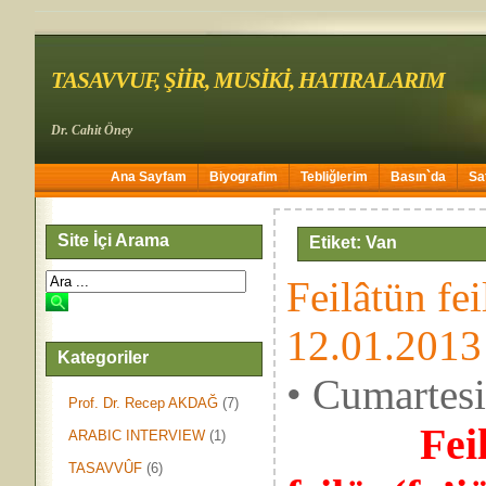
TASAVVUF, ŞİİR, MUSİKİ, HATIRALARIM
Dr. Cahit Öney
Ana Sayfam
Biyografim
Tebliğlerim
Basın`da
Sa
Site İçi Arama
Etiket: Van
Feilâtün fe
12.01.2013
Kategoriler
• Cumartes
Prof. Dr. Recep AKDAĞ
(7)
8-
Fei
ARABIC INTERVIEW
(1)
TASAVVÛF
(6)