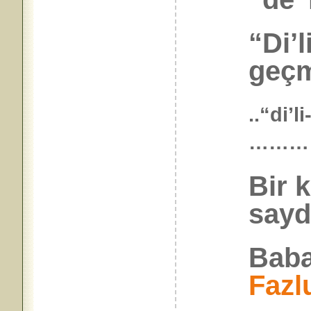
“Di’l
geçm
..“di’
………
Bir 
saydı
Baba
Fazl