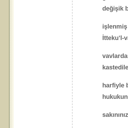
değişik b
işlenmiş 
İtteku’l-
vavlarda
kastedil
harfiyle 
hukukun
sakınınız