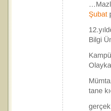
…Mazlu
Şubat
p
12.yıl
Bilgi Ü
Kampüs
Olaykar
Mümtaz
tane kı
gerçekl