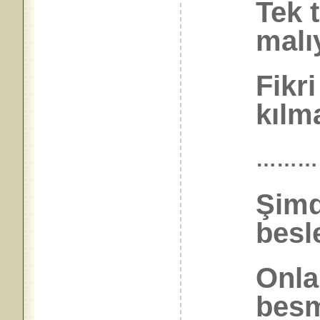
Tek t
malı
Fikri
kılma
………
Şimd
besl
Onla
besm