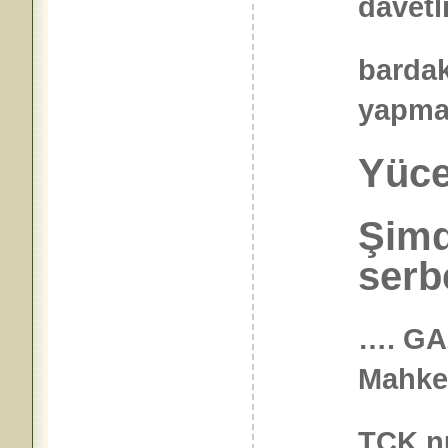
davetl
bardak
yapma
Yüce
Şim
serbe
…. GA
Mahke
TCK.nu