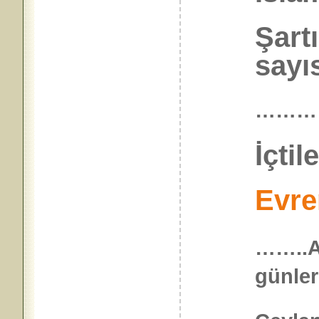
Şart
sayıs
………
İçtil
Evre
……..AK
günler