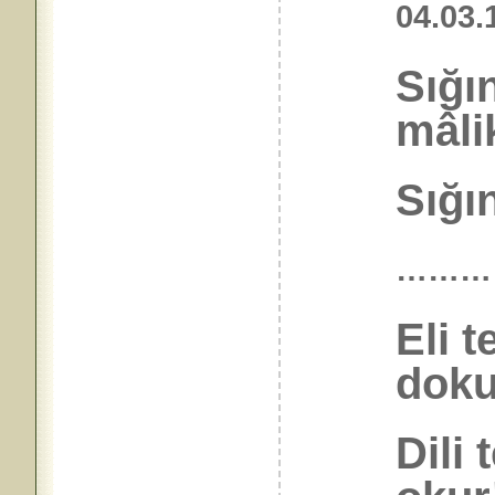
04.0
Sığı
mâli
Sığı
………
Eli 
doku
Dili