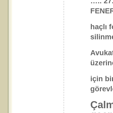
….. 27
FENE
haçlı 
silinme
Avukat
üzerin
için bi
göre
Çalm