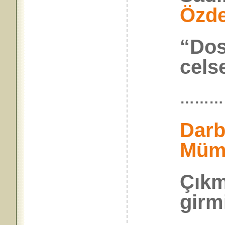
Özd
“Dos
cels
………
Dar
Müm
Çıkm
girm