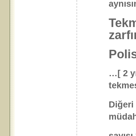
aynıs
Tekm
zarf
Polis
…[ 2 y
tekmes
Diğeri
müdaha
sayısı