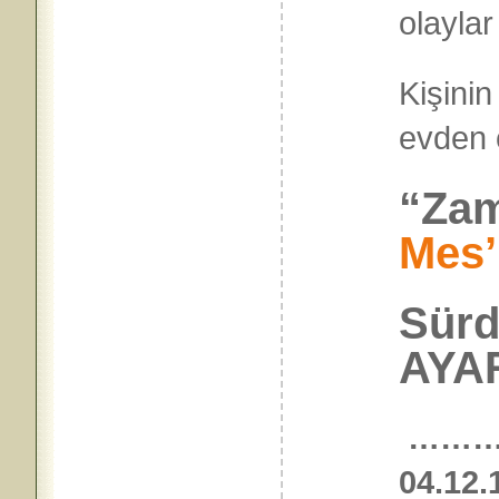
olayla
Kişinin
evden 
“Zam
Mes’
Sürd
AYAR
………
04.