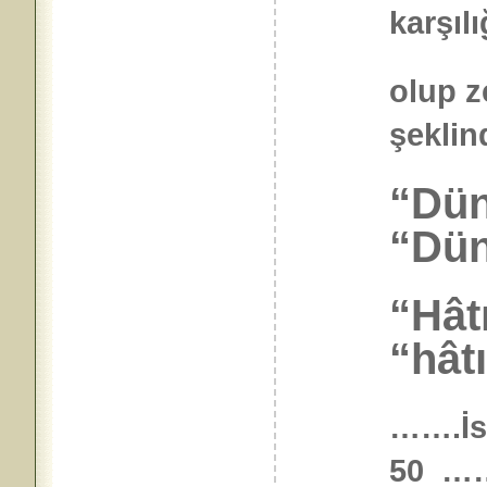
karşılı
olup z
şeklin
“Dün
“Dün
“Hât
“hâtı
…….İs
50 