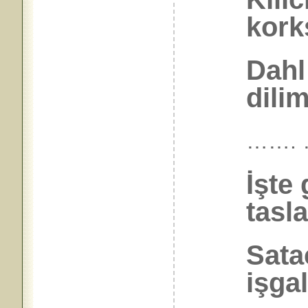
kork
Dahl
dilim
…….
İşte
tasla
Sata
işgal