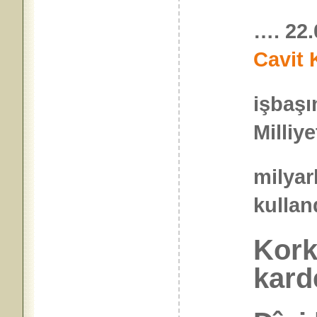
….
22.
Cavit 
işbaşı
Milliy
milyar
kulla
Kork
kard