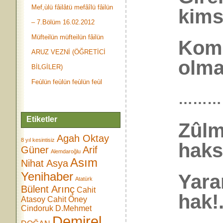
Mef,ùlü fâilâtü mefâîlü fâilün
kims
– 7.Bölüm 16.02.2012
Müfteilün müfteilün fâilün
Kom
ARUZ VEZNİ (ÖĞRETİCİ
olmaz
BİLGİLER)
Feùlün feùlün feùlün feùl
………
Etiketler
Zûlm
Agah Oktay
8 yıl kesintisiz
haks
Güner
Arif
Alemdaroğlu
Asım
Nihat Asya
Yenihaber
Yara
Atatürk
Bülent Arınç
Cahit
hak!.
Atasoy
Cahit Öney
Cindoruk
D.Mehmet
Demirel