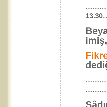
…………
13.
Beya
imiş
Fikr
dediğ
……
………
Sâdı