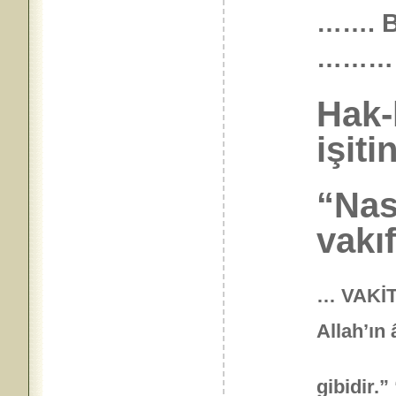
……. B
………
Hak-
işiti
“Nass
vakı
… VAKİT 
Allah’ın 
gibidir.