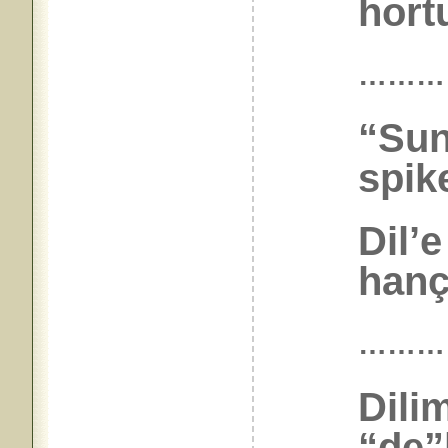
hort
………
“Sun
spik
Dil’
hanç
………
Dili
“de”l