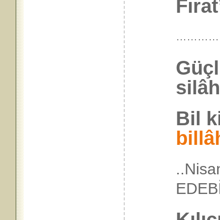
Fırat
…………
Güçl
silâh
Bil k
billâ
..Nis
EDEB
Kılı
c