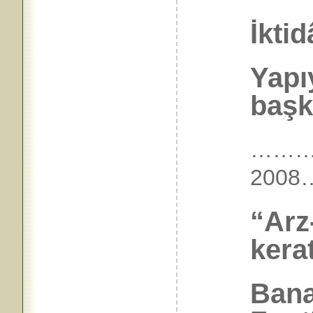
İktid
Yapı
başka
………
200
“Arz
kera
Bana 