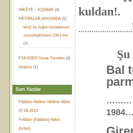
kuldan!.
HİKÂYE – KIZAMIK
(4)
HÂTIRALAR ARASINDA
(5)
…..İslâmî E
MUŞ`da Sağlık hizmetlerinin
……………………
sosyalleştirilmesi (1961-64)
(3)
Şu garip
ESKADER Sanat Törenleri
(6)
Bal t
Kitabım
(1)
parm
Son Yazılar
………
Fâilâtün fâilâtün fâilâtün fâilün
198
07.09.2013
Feilâtün (Fâilâtün) feilün
Gire
(fa’lün)