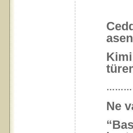
Cedd
asen
Kimi
türem
………
Ne v
“Bas