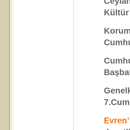
Ceylan
Kültür
Koruma
Cumhu
Cumhu
Başb
Genel
7.Cum
Evren’