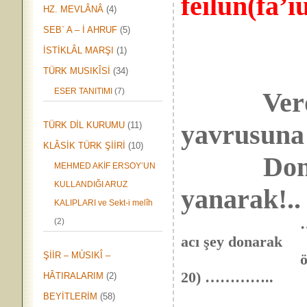
feilün(fa’i
HZ. MEVLÂNÂ
(4)
SEB` A – İ AHRUF
(5)
İSTİKLÂL MARŞI
(1)
TÜRK MUSIKÎSİ
(34)
ESER TANITIMI
(7)
Verdi p
yavrusuna
TÜRK DİL KURUMU
(11)
KLÂSİK TÜRK ŞİİRİ
(10)
Donarak 
MEHMED AKİF ERSOY’UN
KULLANDIĞI ARUZ
yanarak!..
KALIPLARI ve Sekt-i melîh
…..Ali ÇAKIR’
(2)
acı şey donarak
ŞİİR – MÙSIKÎ –
ölmektir” (VA
20) …………..
HÂTIRALARIM
(2)
BEYİTLERİM
(58)