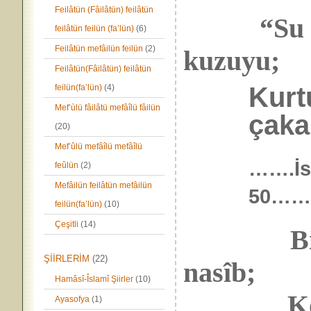
Feilâtün (Fâilâtün) feilâtün
“Su bula
feilâtün feilün (fa’lün)
(6)
Feilâtün mefâilün feilün
(2)
kuzuyu;
Feilâtün(Fâilâtün) feilâtün
Kurtu
feilün(fa’lün)
(4)
Mef’ùlü fâilâtü mefâîlü fâilün
çakal
(20)
Mef’ûlü mefâîlü mefâîlü
…….İs
feûlün
(2)
Mefâilün feilâtün mefâilün
50…
feilün(fa’lün)
(10)
Çeşitli
(14)
B
ŞİİRLERİM
(22)
nasîb;
Hamâsî-Îslamî Şiirler
(10)
Korksun
Ayasofya
(1)