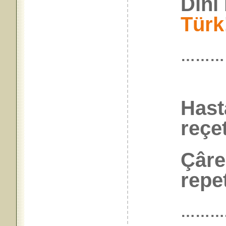
Dîni 
Türk
………
Hast
reçe
Çâre
repet
………..