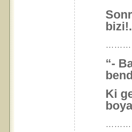
Sonr
bizi!.
………
“- B
ben
Ki ge
boya
…………