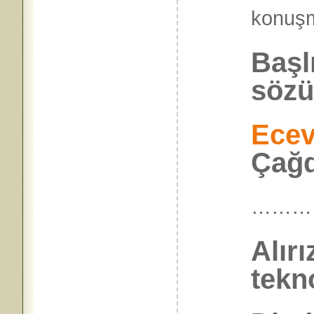
konu
Başl
sözü
Ecev
Çağd
………
Alırı
tekn