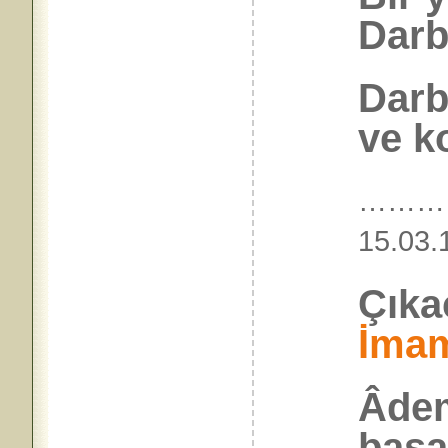
Darb
Darb
ve ko
………
15.0
Çıka
İma
Âdem
başa!