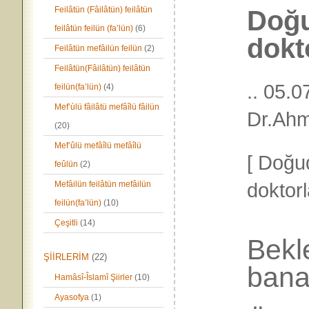
Feilâtün (Fâilâtün) feilâtün
Doğu
feilâtün feilün (fa’lün)
(6)
dokto
Feilâtün mefâilün feilün
(2)
Feilâtün(Fâilâtün) feilâtün
.. 05.
feilün(fa’lün)
(4)
Mef’ùlü fâilâtü mefâîlü fâilün
Dr.Ahm
(20)
Mef’ûlü mefâîlü mefâîlü
[ Doğu
feûlün
(2)
doktorl
Mefâilün feilâtün mefâilün
feilün(fa’lün)
(10)
Çeşitli
(14)
Bekl
ŞİİRLERİM
(22)
bana
Hamâsî-Îslamî Şiirler
(10)
Ayasofya
(1)