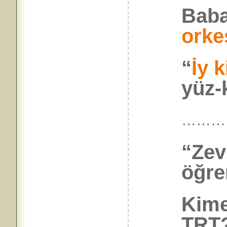
Baba
orke
“
İy 
yüz-k
………
“Zevk
öğre
Kime
TRT?