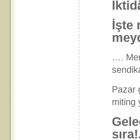
İkti
İşte
meyd
…. Mem
sendik
Pazar 
miting
Gele
sıra!