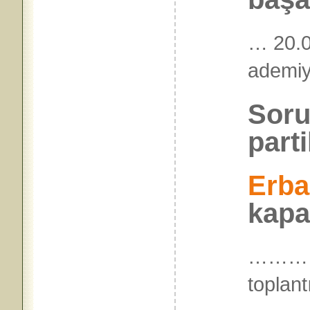
… 20.0
ademiy
Soru
parti
Erba
kapat
……… 2
topl