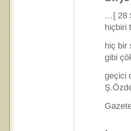
…
[
28 
hiçbiri
hiç bir
gibi çö
geçici 
Ş.Özde
Gazete