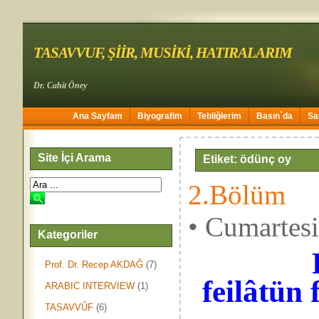
TASAVVUF, ŞİİR, MUSİKİ, HATIRALARIM
Dr. Cahit Öney
Ana Sayfam
Biyografim
Tebliğlerim
Basın`da
Sa
Site İçi Arama
Etiket: ödünç oy
2.Bölüm
• Cumartes
Kategoriler
Feilât
Prof. Dr. Recep AKDAĞ
(7)
feilâtün 
ARABIC INTERVIEW
(1)
TASAVVÛF
(6)