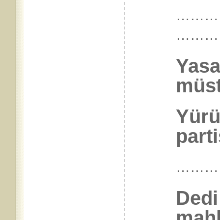
…………
………
Yasa
müst
Yürü
parti
………
Dedi
mah