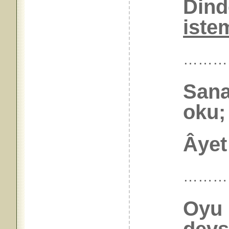
Dind
iste
………
Sana
oku;
Âyet 
………
Oyu 