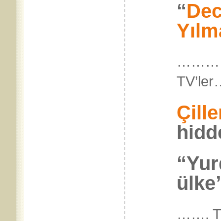
“
Dec
Yılm
…………
TV’
Çille
hidd
“Yur
ülke”
……. T.