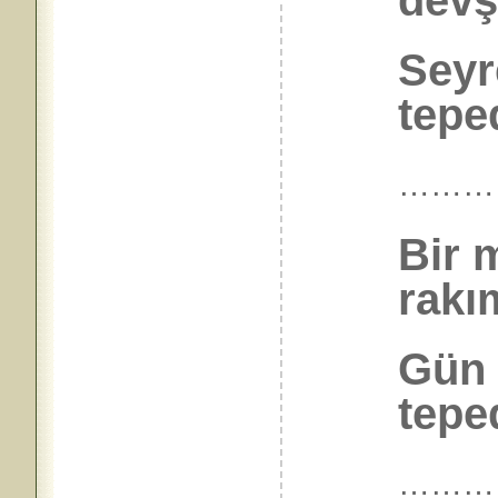
devş
Seyr
tepe
………
Bir 
rakı
Gün 
tepe
………