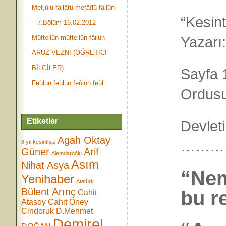
Mef,ùlü fâilâtü mefâîlü fâilün
“Kesint
– 7.Bölüm 16.02.2012
Müfteilün müfteilün fâilün
Yazarı
ARUZ VEZNİ (ÖĞRETİCİ
BİLGİLER)
Sayfa 1
Feùlün feùlün feùlün feùl
Ordus
Etiketler
Devlet
Agah Oktay
………
8 yıl kesintisiz
Güner
Arif
Alemdaroğlu
Asım
Nihat Asya
“Nem
Yenihaber
Atatürk
Bülent Arınç
bu r
Cahit
Atasoy
Cahit Öney
Cindoruk
D.Mehmet
Demirel