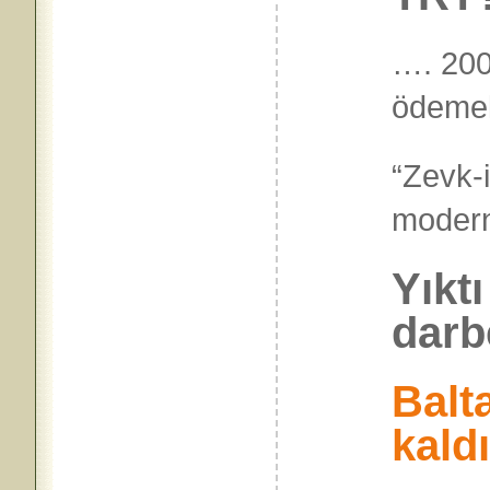
…. 200
ödemele
“
Zevk-i 
modern
Yıkt
dar
Balt
kald