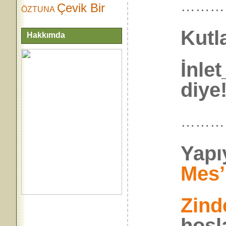
………
Çevik Bir
ÖZTUNA
Kutl
Hakkımda
İnle
diye!
………
Yapı
Mes’
Zind
hoşl