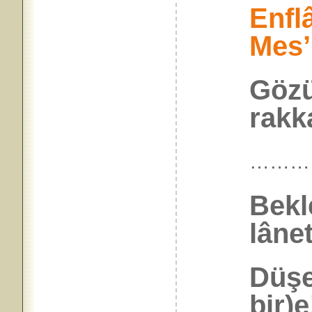
Enfl
Mes’
Gözü
rakk
………
Bekl
lâne
Düşe
bir)e