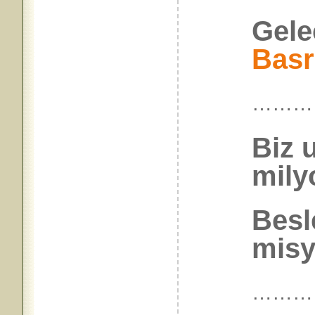
Gele
Basr
………
Biz 
mily
Besl
misy
………