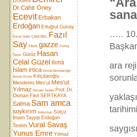
“Ara
DOĞAN
Dr.Cahit Öney
sana
Ecevit
Erbakan
Erdoğan
Ertuğrul Günay
….. 10
Fazıl
Faruk Nafiz ÇAMLIBEL
Say
gazze
Başkan
Filistin
Güneş
Hasan
Gürüz
Taner
Celal Güzel
Ilımlı
ara rej
İslam
irtica
Kemal Alemdaroğlu
sorunl
Kılıçdaroğlu
Kenan Evren
Mes’ut
Menderes
Mes’ut
Yılmaz
Prof. Dr.
Necdet Tanlak
yaklaş
Osman Fikri SERTKAYA
Sam amca
Salma
tarihim
soykırım
Sütçü
Süleyman
İmam
Tayyip Erdoğan
Vural Savaş
Tesbih
saygısı
Yunus Emre
Yılmaz