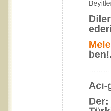
Beyi
Dile
eder
Mele
ben!.
………
Acı-g
Der: