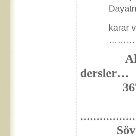
Dayatm
karar v
………
A
dersler…
367’nin
……………
Sövdü; 