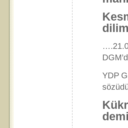
Kesm
dilim
….21.0
DGM’d
YDP G
sözü
Kükr
demi