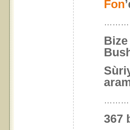
Fon
’
………
Bize
Bush
Sùri
aram
………
367 b