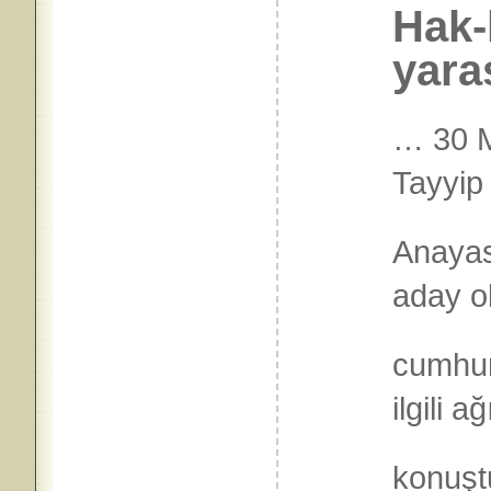
Hak-
yaras
… 30 
Tayyip
Anayas
aday o
cumhur
ilgili ağ
konuşt