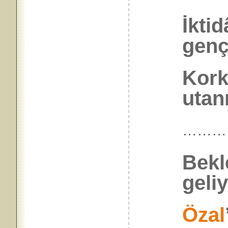
İkti
genç
Kork
utan
………
Bekl
geliy
Özal