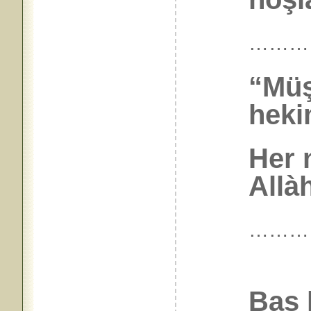
………
“Müş
heki
Her 
Allàh
………
Bas k