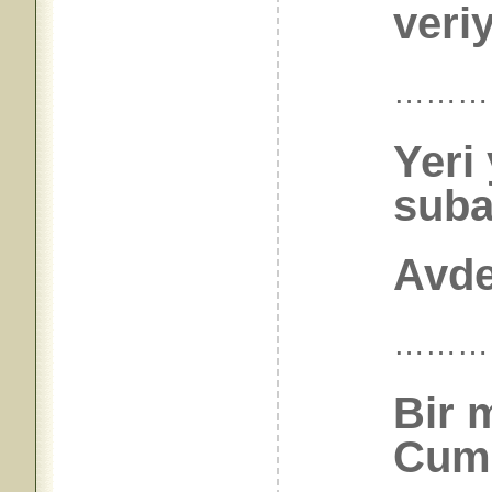
veriy
………
Yeri
suba
Avdet
………
Bir m
Cum