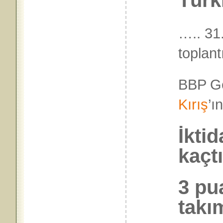
Türk
….. 31
toplant
BBP Ge
Kırış
’ı
İkti
kaçtı
3 pu
takım