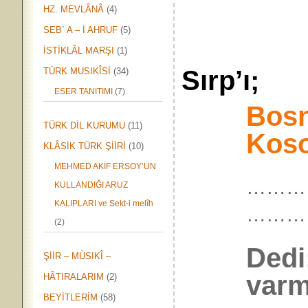
HZ. MEVLÂNÂ
(4)
SEB` A – İ AHRUF
(5)
İSTİKLÂL MARŞI
(1)
Sırp’ı;
TÜRK MUSIKÎSİ
(34)
ESER TANITIMI
(7)
Bos
TÜRK DİL KURUMU
(11)
Kos
KLÂSİK TÜRK ŞİİRİ
(10)
MEHMED AKİF ERSOY’UN
…………
KULLANDIĞI ARUZ
KALIPLARI ve Sekt-i melîh
………
(2)
Dedi
ŞİİR – MÙSIKÎ –
varm
HÂTIRALARIM
(2)
BEYİTLERİM
(58)