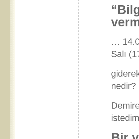
“Bil
verm
… 14.
Salı (
giderek
nedir
Demire
istedi
Bir 