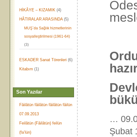
Ödes
HİKÂYE – KIZAMIK
(4)
mesl
HÂTIRALAR ARASINDA
(5)
MUŞ`da Sağlık hizmetlerinin
sosyalleştirilmesi (1961-64)
(3)
Ordu
ESKADER Sanat Törenleri
(6)
hazır
Kitabım
(1)
Devle
Son Yazılar
bükü
Fâilâtün fâilâtün fâilâtün fâilün
07.09.2013
… 09.0
Feilâtün (Fâilâtün) feilün
Şubat 1
(fa’lün)