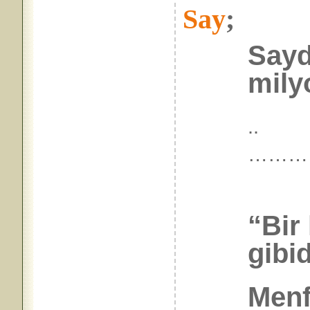
Say
;
Saydı
milyo
..
………
“Bir
gibid
Menf