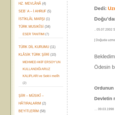
HZ. MEVLÂNÂ
(4)
Dedi:
Uz
SEB` A – İ AHRUF
(5)
Doğu’dan
İSTİKLÂL MARŞI
(1)
TÜRK MUSIKÎSİ
(34)
.. 05.07.2002
ESER TANITIMI
(7)
[ Doğuda uzman
TÜRK DİL KURUMU
(11)
KLÂSİK TÜRK ŞİİRİ
(10)
Bekledim;
MEHMED AKİF ERSOY’UN
Ödesin b
KULLANDIĞI ARUZ
KALIPLARI ve Sekt-i melîh
(2)
Ordunun d
ŞİİR – MÙSIKÎ –
Devletin 
HÂTIRALARIM
(2)
… 09.03.1998 E
BEYİTLERİM
(58)