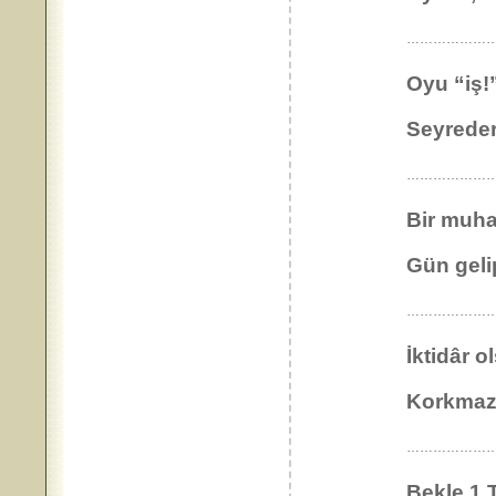
………………
Oyu “iş!
Seyreder
………………
Bir muhar
Gün geli
…………………
İktidâr 
Korkmaz 
…………………
Bekle 1 