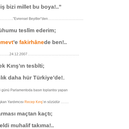
iş bizi millet bu boya!..”
…..”Evrensel Beyitler”den………………………….
rùhumu teslîm ederim;
-mevt
’e
fakirhâne
de ben!..
…..24.12.2007………………………………………
k Kırış’ın tesbîti;
nlık daha hür Türkiye’de!
..
 günü Parlamentoda basın toplantısı yapan
kan Yardımcısı
Recep Kırış
’ın sözüdür …….
karması maçtan kaçtı;
ldi muhalif takıma!..