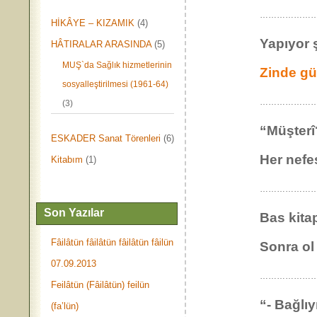
……………………
HİKÂYE – KIZAMIK
(4)
Yapıyor 
HÂTIRALAR ARASINDA
(5)
MUŞ`da Sağlık hizmetlerinin
Zinde gü
sosyalleştirilmesi (1961-64)
……………………
(3)
“Müşterî
ESKADER Sanat Törenleri
(6)
Her nefes
Kitabım
(1)
……………………
Son Yazılar
Bas kitap
Fâilâtün fâilâtün fâilâtün fâilün
Sonra ol 
07.09.2013
………………
Feilâtün (Fâilâtün) feilün
“- Bağlı
(fa’lün)