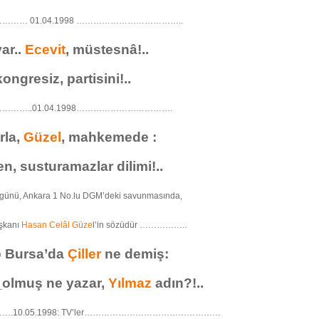
…… 01.04.1998 ………………………………..
ar..
Ecevit
, müstesnâ!..
ongresiz, partisini!..
……..01.04.1998…………………………….
rla,
Güzel
, mahkemede :
, susturamazlar dilimi!..
günü, Ankara 1 No.lu DGM’deki savunmasında,
şkanı
Hasan Celâl Güze
l’in sözüdür ……………..
p Bursa’da
Çiller
ne demiş:
_olmuş ne yazar,
Yılmaz
adın?!..
.10.05.1998: TV’ler…………………………………………