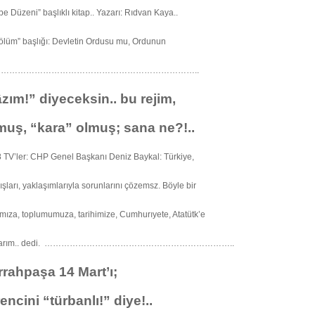
be Düzeni” başlıklı kitap.. Yazarı: Rıdvan Kaya..
ölüm” başlığı: Devletin Ordusu mu, Ordunun
mi?. ………………………………………………………………..
zım!” diyeceksin.. bu rejim,
muş, “kara” olmuş; sana ne?!..
 TV’ler: CHP Genel Başkanı Deniz Baykal: Türkiye,
ışları, yaklaşımlarıyla sorunlarını çözemsz. Böyle bir
ımıza, toplumumuza, tarihimize, Cumhurıyete, Atatütk’e
k sayarım.. dedi. …………………………………………………………..
rrahpaşa 14 Mart’ı;
encini “türbanlı!” diye!..