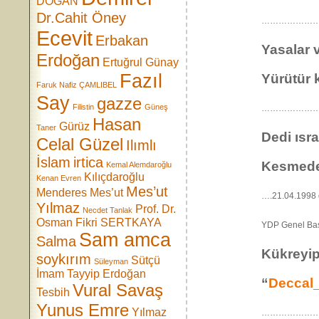
DOĞAN
Dr.Cahit Öney
……………………
Ecevit
Erbakan
Yasalar v
Erdoğan
Ertuğrul Günay
Fazıl
Yürütür k
Faruk Nafiz ÇAMLIBEL
Say
gazze
Filistin
Güneş
……………………
Hasan
Gürüz
Taner
Dedi ısra
Celal Güzel
Ilımlı
İslam
irtica
Kesmeden
Kemal Alemdaroğlu
Kılıçdaroğlu
Kenan Evren
Mes’ut
Menderes
Mes’ut
….21.04.1998 
Yılmaz
Prof. Dr.
Necdet Tanlak
Osman Fikri SERTKAYA
YDP Genel Ba
Sam amca
Salma
Kükreyi
soykırım
Sütçü
Süleyman
İmam
Tayyip Erdoğan
“
Deccal
Vural Savaş
Tesbih
Yunus Emre
Yılmaz
……………………