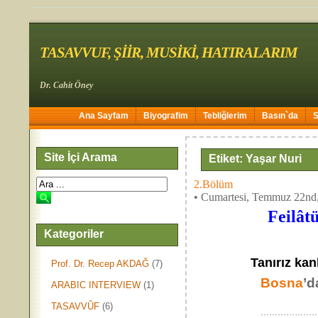
TASAVVUF, ŞİİR, MUSİKİ, HATIRALARIM
Dr. Cahit Öney
Ana Sayfam
Biyografim
Tebliğlerim
Basın`da
Site İçi Arama
Etiket: Yaşar Nuri
2.Bölüm
• Cumartesi, Temmuz 22nd
Feilâtün(Fâil
Kategoriler
Tanırız kanl
Prof. Dr. Recep AKDAĞ
(7)
Bosna
’d
ARABIC INTERVIEW
(1)
TASAVVÛF
(6)
……………………