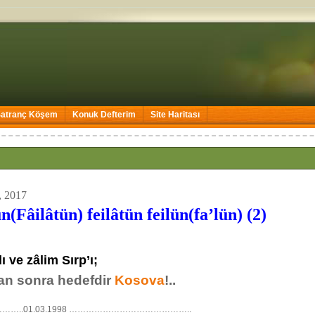
Satranç Köşem
Konuk Defterim
Site Haritası
, 2017
âtün) feilâtün feilün(fa’lün) (2)
ı ve zâlim Sırp’ı;
an sonra hedefdir
Kosova
!..
…..01.03.1998 ……………………………………..