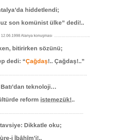
talya’da hiddetlendi;
z son komünist ülke” dedi!..
’in 12.06.1998 Alanya konuşması ………………………..
ken, bitirirken sözünü;
p dedi: “
Çağdaş
!.. Çağdaş!..”
………………………………………………………………
z Batı’dan teknoloji…
ültürde reform
istemezük!
..
……………………………………………………………
tavsiye: Dikkatle oku;
ùre-i İbâhîm’i!..