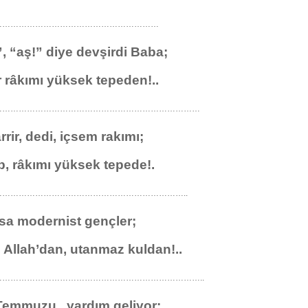
……………………………………………………
”, “aş!” diye devşirdi Baba;
 râkımı yüksek tepeden!..
…………………………………………………………………
rir, dedi, içsem rakımı;
p, râkımı yüksek tepede!.
…………………………………………………………..
olsa modernist gençler;
Allah’dan, utanmaz kuldan!..
………………………………………………………………..
Temmuzu.. yardım geliyor;