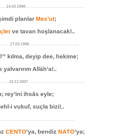
..14.03.1998…………………………………………
şimdi planlar
Mes’ut
;
çler
ve tavan hoşlanacak!..
…..27.03.1998…………………………………..
?” kılma, deyip dee, hekime;
 yalvarırım Allàh’a!..
….24.12.2007………………………………………..
; rey’ini ihsâs eyle;
ehl-i vukuf, suçla bizi!..
………………………………………………………
yız
CENTO
’ya, bendiz
NATO
’ya;