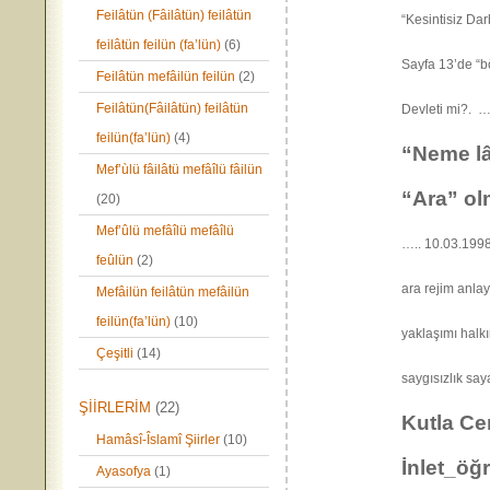
Feilâtün (Fâilâtün) feilâtün
“Kesintisiz Dar
feilâtün feilün (fa’lün)
(6)
Sayfa 13’de “b
Feilâtün mefâilün feilün
(2)
Feilâtün(Fâilâtün) feilâtün
Devleti 
feilün(fa’lün)
(4)
“Neme lâ
Mef’ùlü fâilâtü mefâîlü fâilün
“Ara” ol
(20)
Mef’ûlü mefâîlü mefâîlü
….. 10.03.1998
feûlün
(2)
ara rejim anlay
Mefâilün feilâtün mefâilün
feilün(fa’lün)
(10)
yaklaşımı halk
Çeşitli
(14)
saygısızlı
ŞİİRLERİM
(22)
Kutla Ce
Hamâsî-Îslamî Şiirler
(10)
İnlet_öğr
Ayasofya
(1)