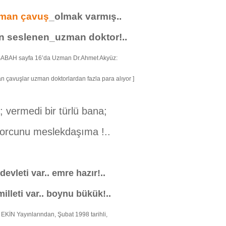
man çavuş
_olmak varmış..
 seslenen_uzman doktor!..
 SABAH sayfa 16’da Uzman Dr.Ahmet Akyüz:
 çavuşlar uzman doktorlardan fazla para alıyor ]
 vermedi bir türlü bana;
orcunu meslekdaşıma !..
evleti var.. emre hazır!..
milleti var.. boynu bükük!..
KİN Yayınlarından, Şubat 1998 tarihli,