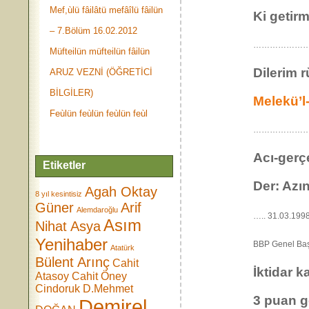
Mef,ùlü fâilâtü mefâîlü fâilün
Ki getirm
– 7.Bölüm 16.02.2012
………………………
Müfteilün müfteilün fâilün
Dilerim 
ARUZ VEZNİ (ÖĞRETİCİ
BİLGİLER)
Melekü’l
Feùlün feùlün feùlün feùl
……………………
Acı-gerçe
Etiketler
Der: Azı
Agah Oktay
8 yıl kesintisiz
Güner
Arif
Alemdaroğlu
….. 31.03.1998
Asım
Nihat Asya
Yenihaber
BBP Genel Baş
Atatürk
Bülent Arınç
Cahit
İktidar 
Atasoy
Cahit Öney
Cindoruk
D.Mehmet
3 puan ge
Demirel