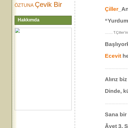
Çevik Bir
ÖZTUNA
Çiller
_An
Hakkımda
“Yurdumu
……. T.Çiller
Başlıyor
Ecevit
he
………………
Alırız bi
Dinde, k
………………
Sana bir 
Âyet 3, S