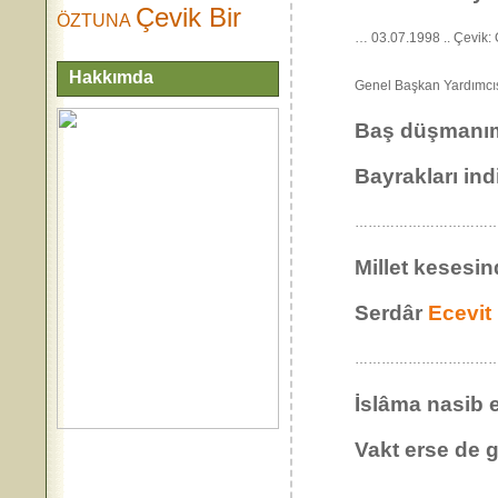
Çevik Bir
ÖZTUNA
… 03.07.1998 .. Çevik:
Hakkımda
Genel Başkan Y
Baş düşmanım
Bayrakları ind
………………………………
Millet kesesi
Serdâr
Ecevit
………………………………
İslâma nasib e
Vakt erse de gö
…………………………