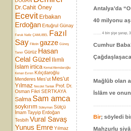
DOĞAN
Dr.Cahit Öney
Antalya’da “O
Ecevit
Erbakan
40 milyonu aşkı
Erdoğan
Ertuğrul Günay
Fazıl
……. 4 bin şişe şarap, 3
Faruk Nafiz ÇAMLIBEL
Say
gazze
Cumhur Baba’m
Filistin
Güneş
Hasan
Gürüz
Taner
Çağdaşlaşac
Celal Güzel
Ilımlı
İslam
irtica
Kemal Alemdaroğlu
……………………………
Kılıçdaroğlu
Kenan Evren
Mes’ut
Menderes
Mes’ut
Mağlûb olan a
Yılmaz
Prof. Dr.
Necdet Tanlak
Osman Fikri SERTKAYA
İslâm ve onun
Sam amca
Salma
………………………………
soykırım
Sütçü
Süleyman
İmam
Tayyip Erdoğan
Bir
; söyledi b
Vural Savaş
Tesbih
Yunus Emre
Yılmaz
Mahzurlu siyâse