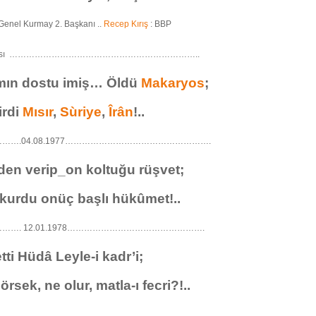
 Genel Kurmay 2. Başkanı ..
Recep Kırış
: BBP
ardımcısı …………………………………………………………..
ın dostu imiş… Öldü
Makaryos
;
irdi
Mısır
,
Sùriye
,
Îrân
!..
….04.08.1977…………………………………………….
nden verip_on koltuğu rüşvet;
kurdu onüç başlı hükûmet!..
…. 12.01.1978………………………………………….
tti Hüdâ Leyle-i kadr’i;
rsek, ne olur, matla-ı fecri?!..
……………………………………………………………………………