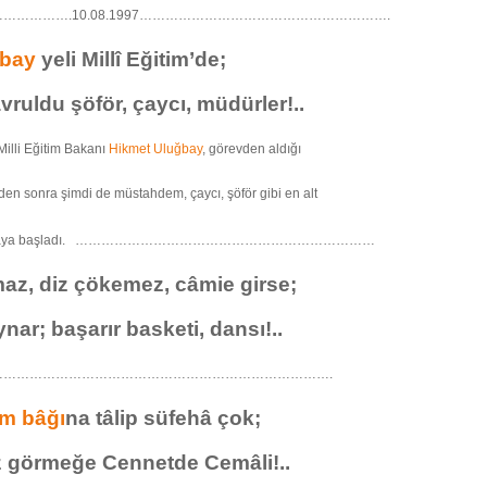
………….10.08.1997………………………………………………….
ğbay
yeli Millî Eğitim’de;
vruldu şöför, çaycı, müdürler!..
illi Eğitim Bakanı
Hikmet Uluğbay
, görevden aldığı
den sonra şimdi de müstahdem, çaycı, şöför gibi en alt
m yapmaya başladı. ……………………………………………………………
z, diz çökemez, câmie girse;
nar; başarır basketi, dansı!..
…………………………………………………………………….
em bâğı
na tâlip süfehâ çok;
z görmeğe Cennetde Cemâli!..