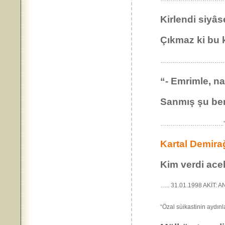
Kirlendi siyâs
Çıkmaz ki bu k
…………………………
“- Emrimle, na
Sanmış şu be
…………………………..
Kartal Demira
Kim verdi ac
….. 31.01.1998 AKİT: 
“Özal sùikastinin 