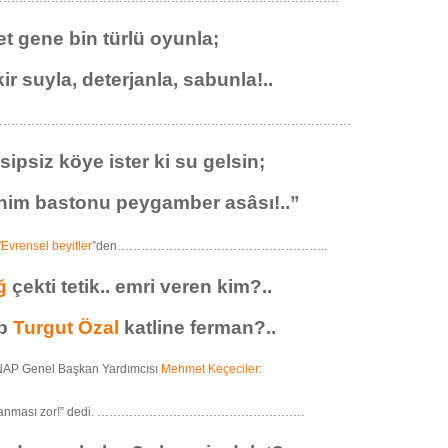
et gene bin türlü oyunla;
ir suyla, deterjanla, sabunla!..
………………………………………………………………………………
sipsiz köye ister ki su gelsin;
nim bastonu peygamber asâsı!..”
”
Evrensel beyitler
”den……………………………………………..
ğ
çekti tetik.. emri veren kim?..
eb
Turgut Özal
katline ferman?..
ANAP Genel Başkan Yardımcısı
Mehmet Keçeciler
:
aydınlanması zor!” dedi. …………………………………………….