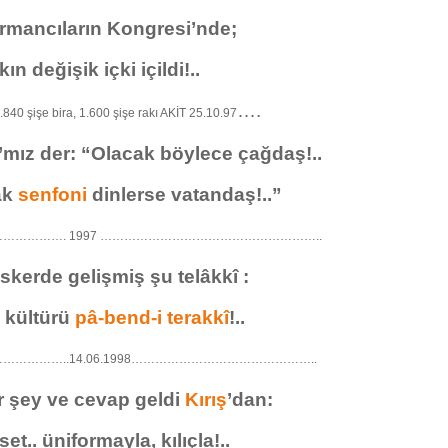
rmancıların Kongresi’nde;
n değişik içki içildi!..
….
.840 şişe bira, 1.600 şişe rakı AKİT 25.10.97
ız der: “Olacak böylece çağdaş!..
ak
senfoni
dinlerse vatandaş!..”
…………….
1997 ………………………………………………..
skerde gelişmiş şu telâkkî :
 kültürü
pâ-bend-i terakkî
!..
…………..14.06.1998………………………………………..
ir şey ve cevap geldi
Kırış
’dan:
t.. üniformayla, kılıçla!..