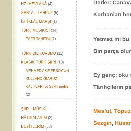
Derler: Canav
HZ. MEVLÂNÂ
(4)
SEB` A – İ AHRUF
(5)
Kurbanları he
İSTİKLÂL MARŞI
(1)
………………………………
TÜRK MUSIKÎSİ
(34)
Yetmez mi bu 
ESER TANITIMI
(7)
Bin parça olur
TÜRK DİL KURUMU
(11)
KLÂSİK TÜRK ŞİİRİ
(10)
………………………………
MEHMED AKİF ERSOY’UN
Ey genç; oku tâ
KULLANDIĞI ARUZ
Târihçilerin pe
KALIPLARI ve Sekt-i melîh
(2)
………………………………
ŞİİR – MÙSIKÎ –
Mes’ut
,
Topuz
HÂTIRALARIM
(2)
Sezgin
,
Hüsa
BEYİTLERİM
(58)