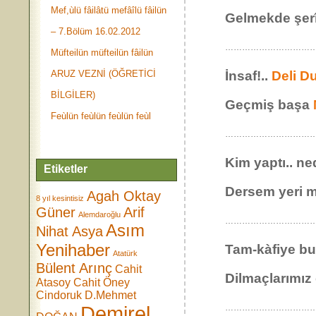
Mef,ùlü fâilâtü mefâîlü fâilün
Gelmekde şerî
– 7.Bölüm 16.02.2012
………………………………
Müfteilün müfteilün fâilün
ARUZ VEZNİ (ÖĞRETİCİ
İnsaf!..
Deli D
BİLGİLER)
Geçmiş başa
Feùlün feùlün feùlün feùl
………………………………
Kim yaptı.. ne
Etiketler
Dersem yeri m
Agah Oktay
8 yıl kesintisiz
Güner
Arif
Alemdaroğlu
………………………………
Asım
Nihat Asya
Yenihaber
Tam-kàfiye bu
Atatürk
Bülent Arınç
Cahit
Dilmaçlarımız
Atasoy
Cahit Öney
Cindoruk
D.Mehmet
Demirel
………………………………