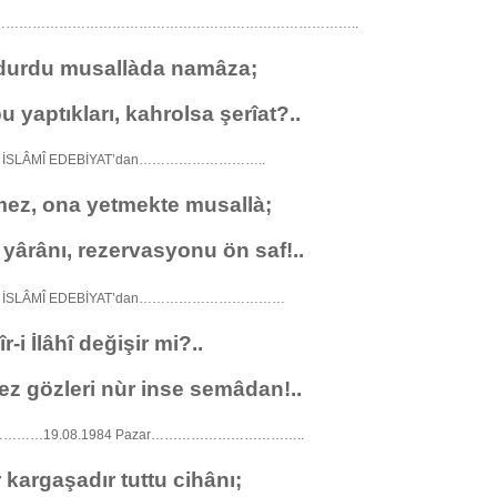
………………………………………………………………………..
 durdu musallàda namâza;
yaptıkları, kahrolsa şerîat?..
:20 İSLÂMÎ EDEBİYAT’dan………………………..
mez, ona yetmekte musallà;
yârânı, rezervasyonu ön saf!..
ı:20 İSLÂMÎ EDEBİYAT’dan……………………………
r-i İlâhî değişir mi?..
z gözleri nùr inse semâdan!..
…19.08.1984 Pazar……………………………..
r kargaşadır tuttu cihânı;