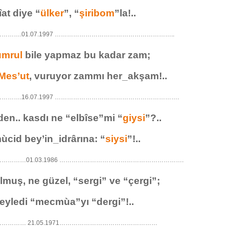
at diye “
ülker
”, “
şiribom
”la!..
…….01.07.1997 …………………………………………………..
umrul
bile yapmaz bu kadar zam;
Mes’ut
, vuruyor zammı her_akşam!..
…….16.07.1997 …………………………………………………….
den.. kasdı ne “elbîse”mi “
giysi
”?..
ùcid bey’in_idrârına: “
siysi
”!..
………01.03.1986 …………………………………………………….
lmuş, ne güzel, “sergi” ve “çergi”;
 eyledi “mecmùa”yı “dergi”!..
……… 21.05.1971…………………………………………