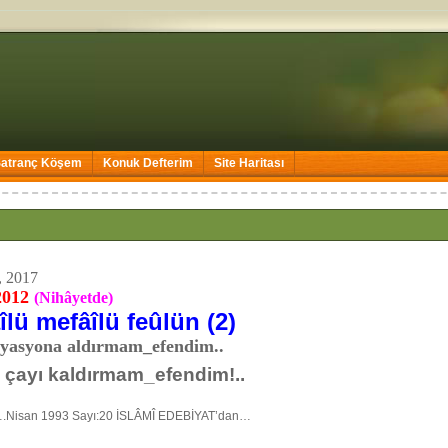
Satranç Köşem
Konuk Defterim
Site Haritası
, 2017
2012
(Nihâyetde)
lü mefâîlü feûlün (2)
yasyona aldırmam_efendim..
.. çayı kaldırmam_efendim!..
.Nisan 1993 Sayı:20 İSLÂMÎ EDEBİYAT’dan…