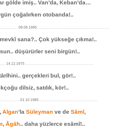
ar gölde imiş.. Van’da, Keban’da…
rgün çoğalırken otobanda!..
……….. 09.06.1995 ……………………………………………………
mevkî sana?.. Çok yükseğe çıkma!..
sun.. düşürürler seni birgün!..
. 14.12.1975 ………………………………………………….
rîhini.. gerçekleri bul, gör!..
kçoğu dilsiz, satılık, kör!..
…………..01.10.1985…………………………………………..
,
Algan
’la
Süleyman
ve de
Sâmî
,
m
,
Âgâh
.. daha yüzlerce esâmî!..