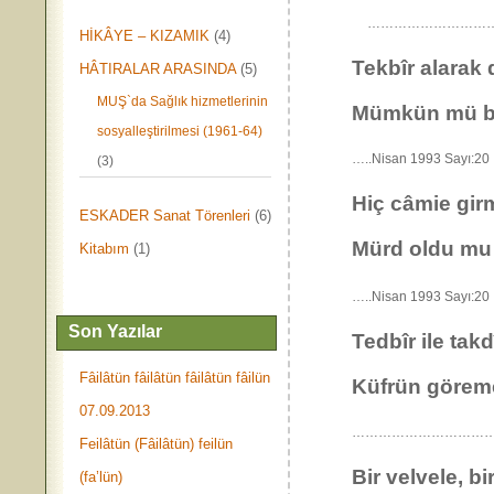
………………………
HİKÂYE – KIZAMIK
(4)
Tekbîr alarak
HÂTIRALAR ARASINDA
(5)
MUŞ`da Sağlık hizmetlerinin
Mümkün mü bu 
sosyalleştirilmesi (1961-64)
…..Nisan 1993 Sayı
(3)
Hiç câmie gir
ESKADER Sanat Törenleri
(6)
Mürd oldu mu 
Kitabım
(1)
…..Nisan 1993 Say
Son Yazılar
Tedbîr ile takdî
Fâilâtün fâilâtün fâilâtün fâilün
Küfrün göreme
07.09.2013
…………………………………
Feilâtün (Fâilâtün) feilün
Bir velvele, bi
(fa’lün)