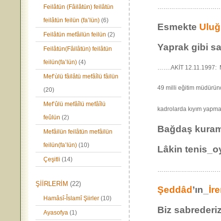
Feilâtün (Fâilâtün) feilâtün
………………………………
feilâtün feilün (fa’lün)
(6)
Esmekte
Ulu
Feilâtün mefâilün feilün
(2)
Yaprak gibi sa
Feilâtün(Fâilâtün) feilâtün
feilün(fa’lün)
(4)
…….AKİT 12.11.1997: M
Mef’ùlü fâilâtü mefâîlü fâilün
49 milli eğitim müdürün
(20)
Mef’ûlü mefâîlü mefâîlü
kadrolarda kıyı
feûlün
(2)
Bağdaş kurama
Mefâilün feilâtün mefâilün
feilün(fa’lün)
(10)
Lâkin tenis_oy
Çeşitli
(14)
…………………………
ŞİİRLERİM
(22)
Şeddâd
’ın_
İr
Hamâsî-Îslamî Şiirler
(10)
Biz sabrederi
Ayasofya
(1)