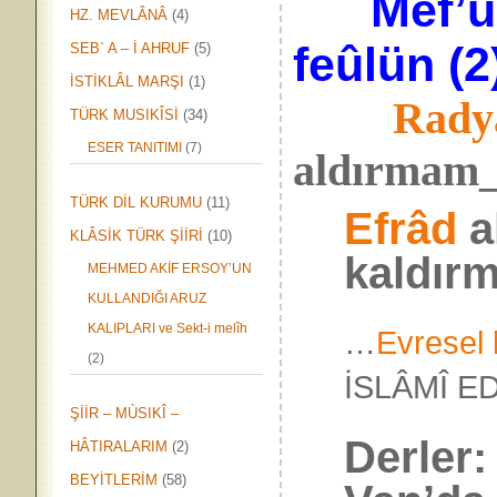
Mef’û
HZ. MEVLÂNÂ
(4)
feûlün (2
SEB` A – İ AHRUF
(5)
İSTİKLÂL MARŞI
(1)
Rady
TÜRK MUSIKÎSİ
(34)
ESER TANITIMI
(7)
aldırmam_
TÜRK DİL KURUMU
(11)
Efrâd
al
KLÂSİK TÜRK ŞİİRİ
(10)
kaldır
MEHMED AKİF ERSOY’UN
KULLANDIĞI ARUZ
KALIPLARI ve Sekt-i melîh
…
Evresel b
(2)
İSLÂMÎ E
ŞİİR – MÙSIKÎ –
Derler:
HÂTIRALARIM
(2)
BEYİTLERİM
(58)