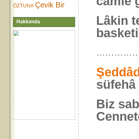
câmie g
Çevik Bir
ÖZTUNA
Lâkin t
Hakkımda
basketi
…………
Şeddâ
süfehâ
Biz sa
Cennet