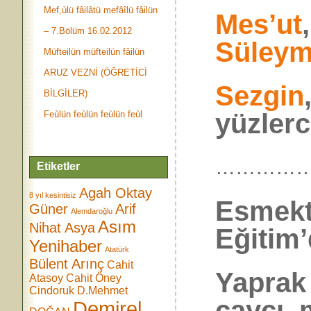
Mef,ùlü fâilâtü mefâîlü fâilün
Mes’ut
– 7.Bölüm 16.02.2012
Süley
Müfteilün müfteilün fâilün
ARUZ VEZNİ (ÖĞRETİCİ
Sezgin
BİLGİLER)
yüzlerc
Feùlün feùlün feùlün feùl
……………
Etiketler
Agah Oktay
8 yıl kesintisiz
Esmek
Güner
Arif
Alemdaroğlu
Asım
Nihat Asya
Eğitim’
Yenihaber
Atatürk
Bülent Arınç
Cahit
Yaprak 
Atasoy
Cahit Öney
Cindoruk
D.Mehmet
çaycı, 
Demirel