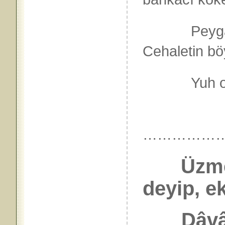
Peygamber 
Cehaletin bö
Yuh ols
……………
Üzmez
deyip, ek
Dâvâsın