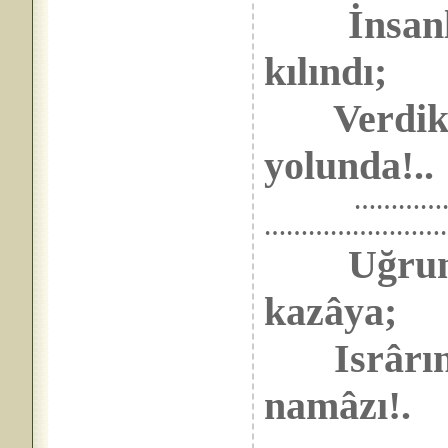
İnsanl
kılındı;
Verdikse 
yolunda!..
………………………
……………………
Uğrun
kazâya;
Isrârın_a
namâzı!.