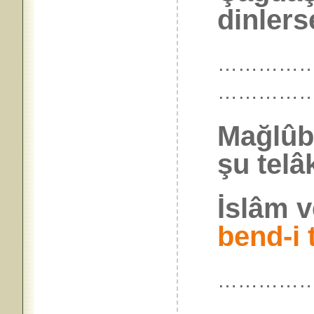
dinlers
…………
……………
Mağlûb
şu telâk
İslâm 
bend-i 
……………