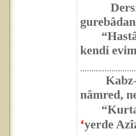
Dersi
gurebâdan
“Hastâne
kendi evim
……………………
Kabz-
nâmred, n
“Kurtar
‘
yerde Azî