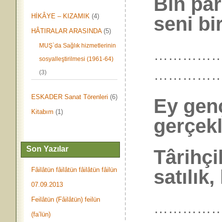
Bin par
HİKÂYE – KIZAMIK
(4)
seni bi
HÂTIRALAR ARASINDA
(5)
MUŞ`da Sağlık hizmetlerinin
………………
sosyalleştirilmesi (1961-64)
…………
(3)
ESKADER Sanat Törenleri
(6)
Ey genç
Kitabım
(1)
gerçekle
Son Yazılar
Târihçi
satılık,
Fâilâtün fâilâtün fâilâtün fâilün
07.09.2013
Feilâtün (Fâilâtün) feilün
……………
(fa’lün)