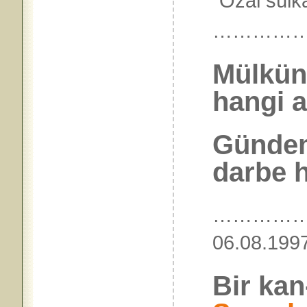
“Özal sùik
…………
Mülkün
hangi a
Gündemd
darbe h
……………
06.08
Bir ka