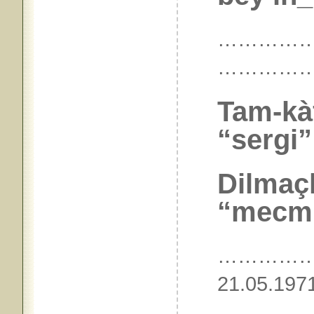
……………
…………
Tam-kàf
“sergi”
Dilmaçl
“mecmù
…………
21.05