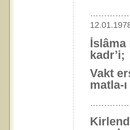
……………
12.01.
İslâma 
kadr’i;
Vakt er
matla-ı 
…………
Kirlend