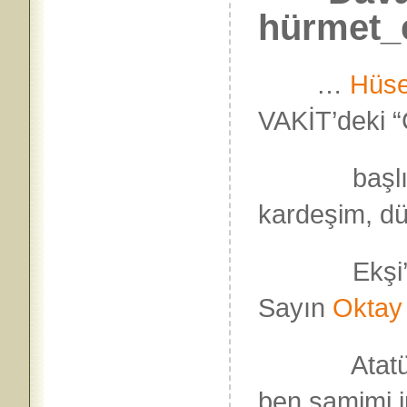
hürmet_
…
Hüs
VAKİT’deki “
başlıklı 
kardeşim, dü
Ekşi’yi n
Sayın
Oktay
Atatürkçü’
ben samimi i