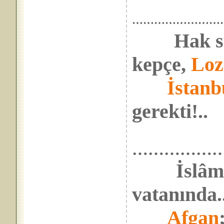
……………………
Hak s
kepçe,
Loz
İstanb
gerekti!..
……………
İslâ
vatanında.
Afgan