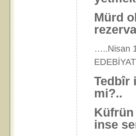
Mürd o
rezerva
…..Nisan 
EDEBİY
Tedbîr i
mi?..
Küfrün
inse s