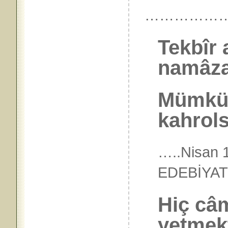
……………
Tekbîr 
namâza
Mümkün
kahrols
…..Nisan 
EDEBİY
Hiç câ
yetmek