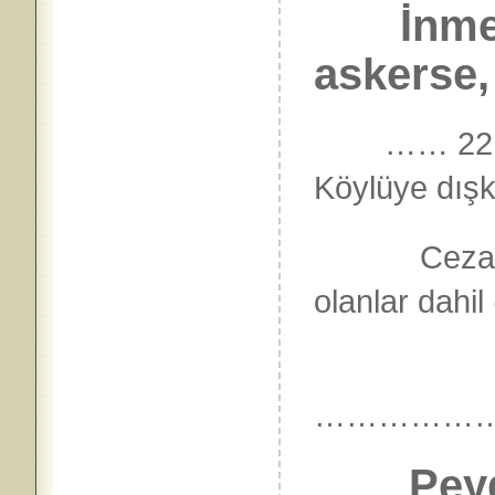
İnmek
askerse, 
…… 22.
Köylüye dışk
Ceza verm
olanlar d
……………
Peyg