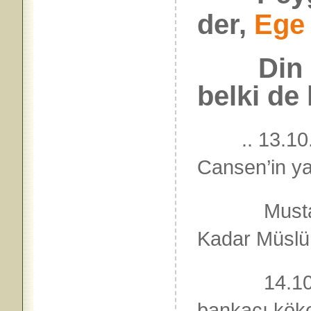
der,
Ege
Din bil
belki de
.. 13.
Cansen’in y
Mustafa k
Kadar Müsl
14.10.200
bankacı köke