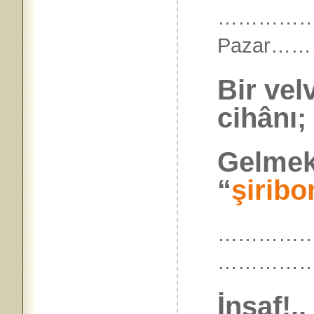
………………
Pazar…
Bir vel
cihânı;
Gelmekd
“
şirib
………………
……………
İnsaf!.