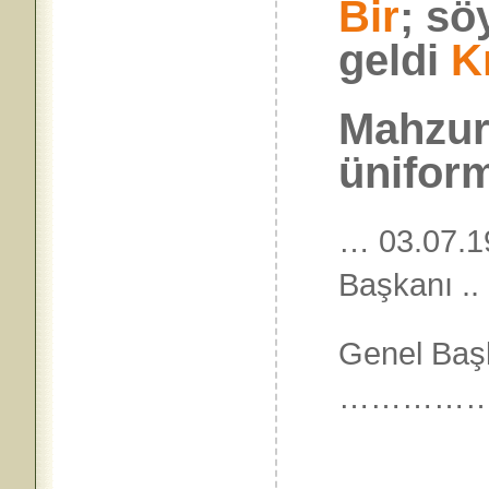
Bir
; sö
geldi
K
Mahzurl
üniforma
… 03.07.19
Başkanı ..
Genel Baş
……………