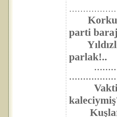
……………
Korkut
parti bar
Yıldızları
parlak!..
…………
………………
Vakt
kaleciymiş
Kuşlar yi