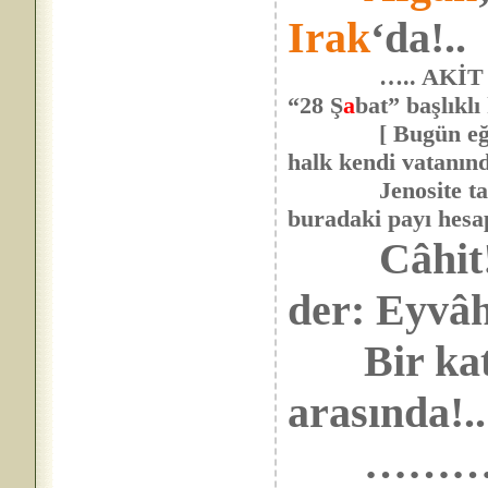
Irak
‘da!..
….. AKİT 01 
“28 Ş
a
bat” başlıkl
[ Bugün eğer, Fil
halk kendi vatanın
Jenosite tabi tu
buradaki payı hesa
Câhit
der: Eyvâh
Bir katr
arasında!..
…………