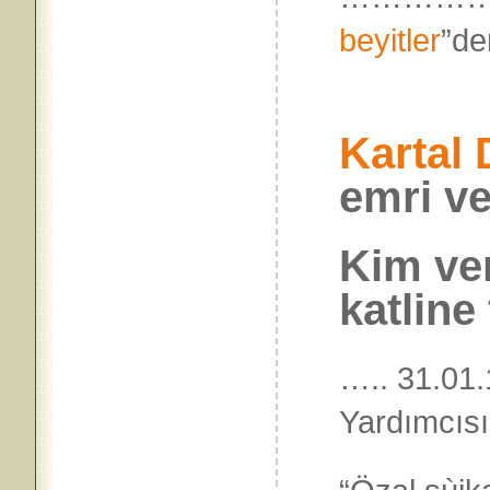
beyitler
”
Kartal
emri ve
Kim ve
katline
….. 31.01
Yardımcıs