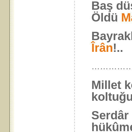
Baş dü
Öldü
M
Bayrakl
Îrân
!..
……………
Millet 
koltuğu
Serdâ
hükûme