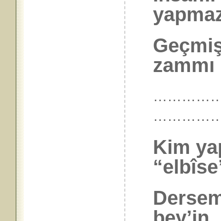
yapmaz
Geçmi
zammı 
………………
…………
Kim yap
“elbîse
Dersem
bey’in_