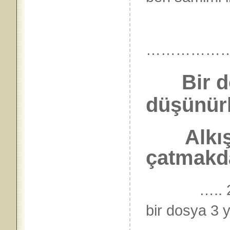
……………
Bir d
düşünür
Alkışla
çatmakda
….. 25.0
bir dosya 3 y