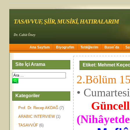
TASAVVUF, ŞİİR, MUSİKİ, HATIRALARIM
Dr. Cahit Öney
Ana Sayfam
Biyografim
Tebliğlerim
Basın`da
Sa
Site İçi Arama
Etiket: Mehmet Keçec
2.Bölüm 15
• Cumartes
Kategoriler
Güncell
Prof. Dr. Recep AKDAĞ
(7)
(Nihâyetde
ARABIC INTERVIEW
(1)
TASAVVÛF
(6)