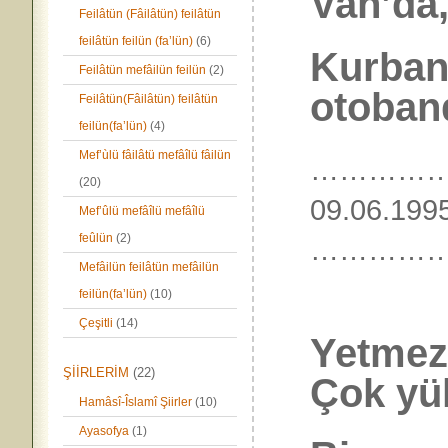
Van’da
Feilâtün (Fâilâtün) feilâtün
feilâtün feilün (fa’lün)
(6)
Kurban
Feilâtün mefâilün feilün
(2)
otoband
Feilâtün(Fâilâtün) feilâtün
feilün(fa’lün)
(4)
Mef’ùlü fâilâtü mefâîlü fâilün
……………
(20)
09.06.199
Mef’ûlü mefâîlü mefâîlü
feûlün
(2)
…………
Mefâilün feilâtün mefâilün
feilün(fa’lün)
(10)
Çeşitli
(14)
Yetmez
ŞİİRLERİM
(22)
Çok yü
Hamâsî-Îslamî Şiirler
(10)
Ayasofya
(1)