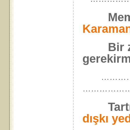
Memurl
Karama
Bir
gerekirmi
…………
……………
Tartışm
dışkı ye