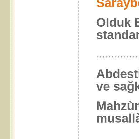
Sarayb
Olduk B
standa
…………
Abdesti
ve sağ
Mahzùn
musall
…………