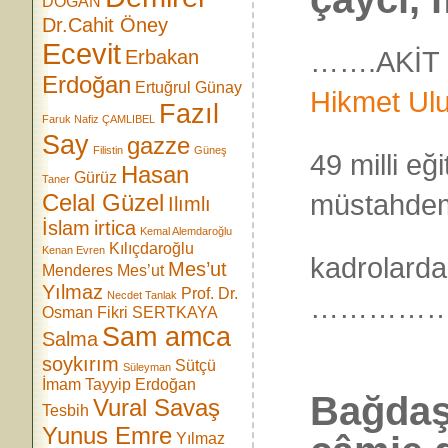
DOĞAN
Dr.Cahit Öney
Ecevit
…….AKİT 12
Erbakan
Erdoğan
Ertuğrul Günay
Hikmet Ul
Fazıl
Faruk Nafiz ÇAMLIBEL
Say
gazze
Filistin
Güneş
49 milli e
Hasan
Gürüz
Taner
müstahdem,
Celal Güzel
Ilımlı
İslam
irtica
Kemal Alemdaroğlu
Kılıçdaroğlu
Kenan Evren
kadrolard
Mes’ut
Menderes
Mes’ut
Yılmaz
Prof. Dr.
Necdet Tanlak
…………
Osman Fikri SERTKAYA
Sam amca
Salma
soykırım
Sütçü
Süleyman
İmam
Tayyip Erdoğan
Bağdaş
Vural Savaş
Tesbih
Yunus Emre
Yılmaz