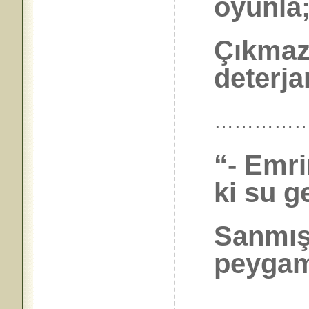
oyunla
Çıkmaz 
deterja
…………
“- Emri
ki su g
Sanmış
peygam
……………