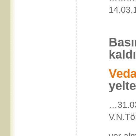
14.
Bası
kald
Veda
yelt
…31.0
V.N.Tö
yer al