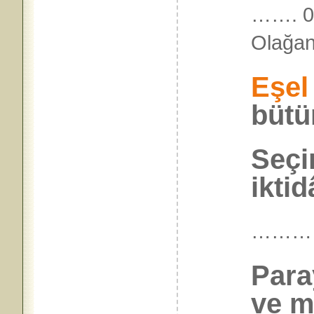
……. 04
Olağan
Eşel
bütü
Seçi
iktid
………
Para
ve m