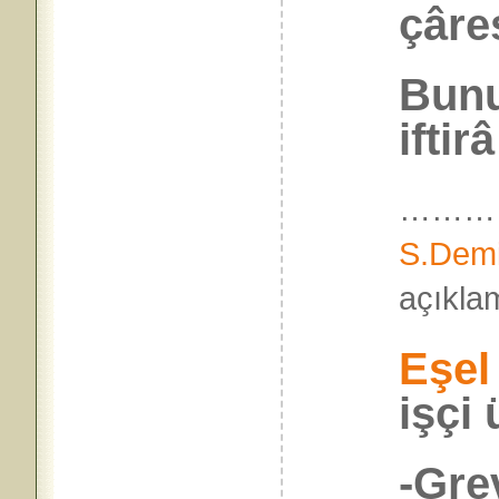
çâre
Bunu
iftir
…………
S.Demi
açık
Eşel
işçi 
-Gre