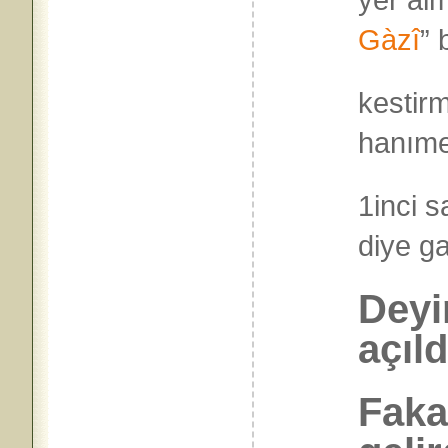
Gàzî
” 
kestirm
hanımef
1inci s
diye 
Deyi
açıld
Faka