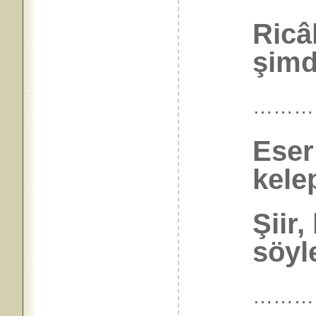
Ricâ
şimd
………
Eser
kele
Şiir,
söyl
………