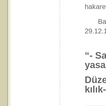
hakare
Bağış
29.1
“- S
yasa
Düze
kılık
………