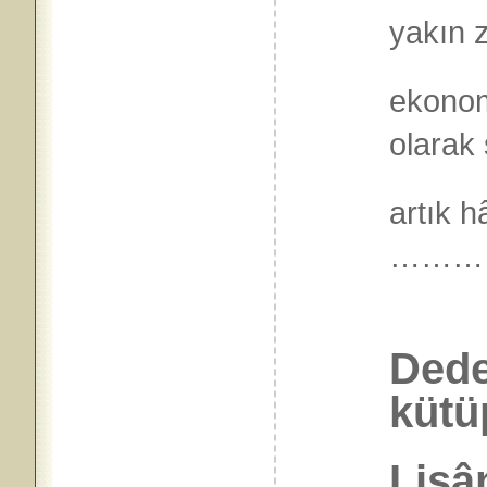
yakın 
ekonomi
olarak 
artık 
………
Dede
kütü
Lisân