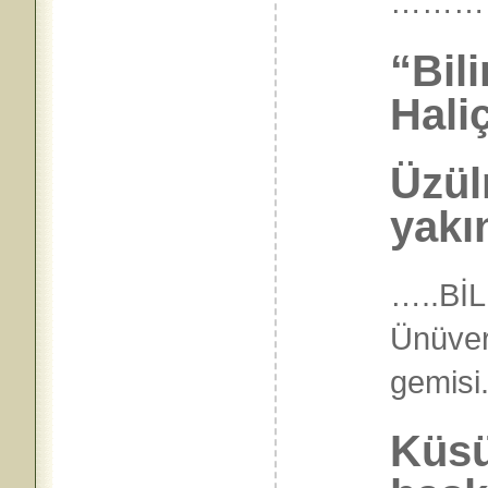
………
“Bil
Hali
Üzül
yakı
…..
BİL
Ünüver
gemisi
Küsü