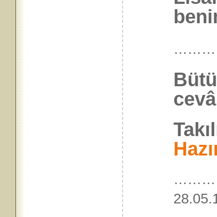
benim
………
Bütü
cevâ
Takı
Hazı
…………
28.05