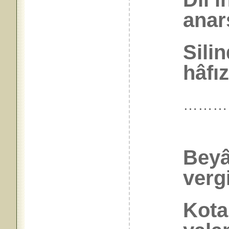
anarş
Silin
hâfız
………
Beyâ
verg
Kota