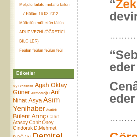
“
Zek
Mef,ùlü fâilâtü mefâîlü fâilün
devi
– 7.Bölüm 16.02.2012
Müfteilün müfteilün fâilün
ARUZ VEZNİ (ÖĞRETİCİ
………
BİLGİLER)
“Seb
Feùlün feùlün feùlün feùl
eder
Etiketler
Cenâ
Agah Oktay
8 yıl kesintisiz
Güner
Arif
Alemdaroğlu
eder
Asım
Nihat Asya
Yenihaber
Atatürk
………
Bülent Arınç
Cahit
Atasoy
Cahit Öney
Cindoruk
D.Mehmet
Demirel