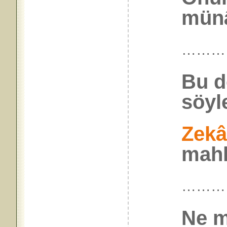
münâf
………
Bu d
söyl
Zekâ
mahk
………
Ne mu