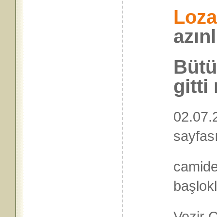
Loz
azınl
Bütü
gitti
02.07.2
sayfas
camide
başlok
Vezir 