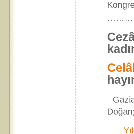
Kongre
………
Cezâ
kadı
Celâ
hayı
Gazia
Doğan; 
Yıl