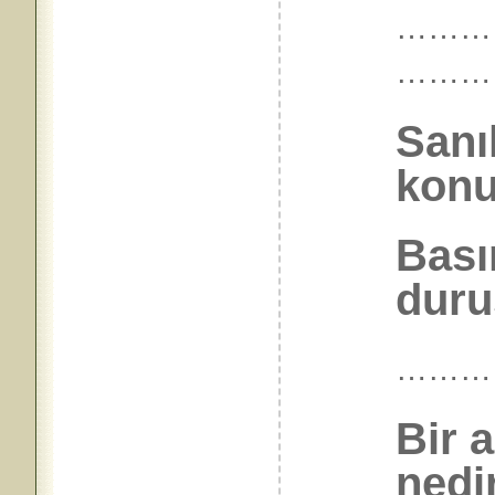
…………
………
Sanı
konu
Bası
duru
………
Bir 
nedi