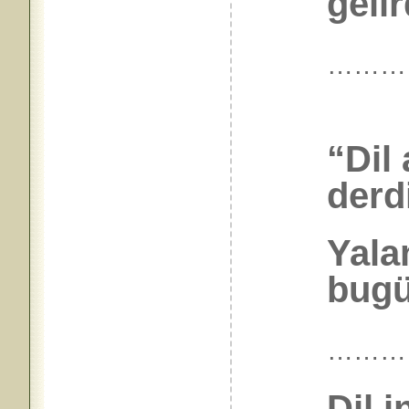
gelir
………
“Dil
derd
Yala
bugün
………
Dil i