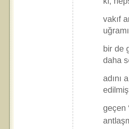
ki, he
vakıf a
uğramış
bir de
daha s
adını 
edilmiş
geçen “
antlaş