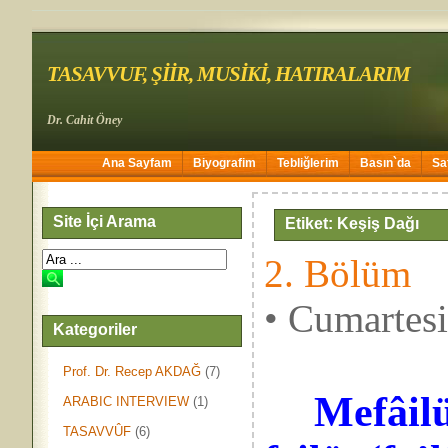
TASAVVUF, ŞİİR, MUSİKİ, HATIRALARIM
Dr. Cahit Öney
Ana Sayfam
Biyografim
Tebliğlerim
Basın`da
Sa
Site İçi Arama
Etiket: Keşiş Dağı
2. Bölüm
• Cumartes
Kategoriler
Prof. Dr. Recep AKDAĞ
(7)
Mefâilü
ARABIC INTERVIEW
(1)
TASAVVÛF
(6)