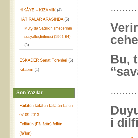
………
HİKÂYE – KIZAMIK
(4)
HÂTIRALAR ARASINDA
(5)
Veri
MUŞ`da Sağlık hizmetlerinin
cehe
sosyalleştirilmesi (1961-64)
(3)
Bu, 
ESKADER Sanat Törenleri
(6)
“sav
Kitabım
(1)
………
Son Yazılar
Fâilâtün fâilâtün fâilâtün fâilün
Duyu
07.09.2013
i dilf
Feilâtün (Fâilâtün) feilün
(fa’lün)