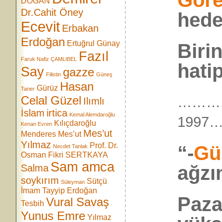
Göre
DOĞAN
Dr.Cahit Öney
hede
Ecevit
Erbakan
Erdoğan
Ertuğrul Günay
Biri
Fazıl
Faruk Nafiz ÇAMLIBEL
hatip
Say
gazze
Filistin
Güneş
Hasan
Gürüz
Taner
Celal Güzel
………
Ilımlı
İslam
irtica
Kemal Alemdaroğlu
199
Kılıçdaroğlu
Kenan Evren
Mes’ut
Menderes
Mes’ut
Yılmaz
Prof. Dr.
“-
Gü
Necdet Tanlak
Osman Fikri SERTKAYA
Sam amca
ağzı
Salma
soykırım
Sütçü
Süleyman
İmam
Tayyip Erdoğan
Paza
Vural Savaş
Tesbih
Yunus Emre
Yılmaz