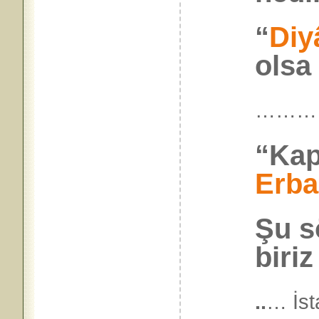
“
Diy
olsa
………
“Kap
Erba
Şu s
biriz
..
… İst