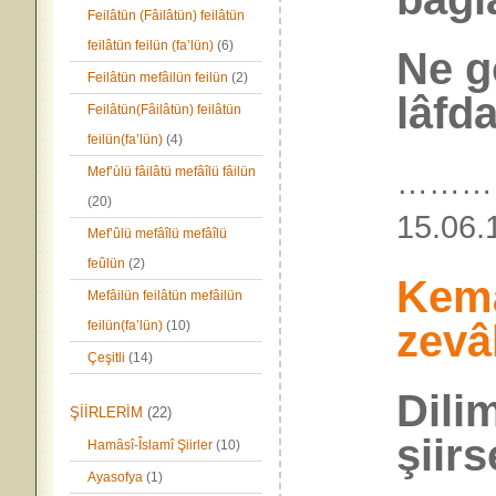
Feilâtün (Fâilâtün) feilâtün
feilâtün feilün (fa’lün)
(6)
Ne g
Feilâtün mefâilün feilün
(2)
lâfd
Feilâtün(Fâilâtün) feilâtün
feilün(fa’lün)
(4)
Mef’ùlü fâilâtü mefâîlü fâilün
………
(20)
15.
Mef’ûlü mefâîlü mefâîlü
feûlün
(2)
Kem
Mefâilün feilâtün mefâilün
zevâ
feilün(fa’lün)
(10)
Çeşitli
(14)
Dili
ŞİİRLERİM
(22)
şiir
Hamâsî-Îslamî Şiirler
(10)
Ayasofya
(1)