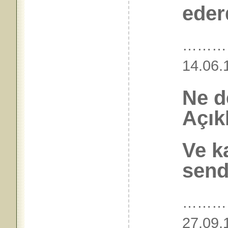
ederd
………
14.
Ne d
Açık
Ve 
send
………
27.