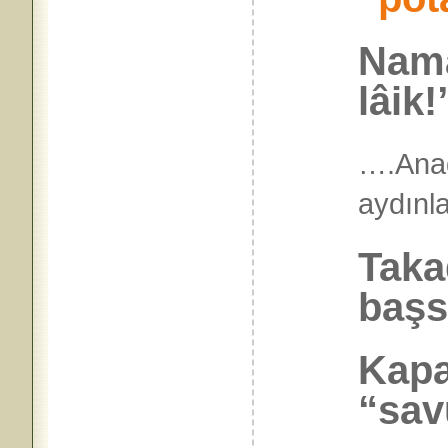
Namaz
lâik!
….Ana
aydı
Taka
başs
Kapa
“sav