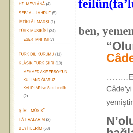
feilün
(
fa’
HZ. MEVLÂNÂ
(4)
SEB` A – İ AHRUF
(5)
İSTİKLÂL MARŞI
(1)
ben, yemem
TÜRK MUSIKÎSİ
(34)
ESER TANITIMI
(7)
“Olur
Câd
TÜRK DİL KURUMU
(11)
KLÂSİK TÜRK ŞİİRİ
(10)
MEHMED AKİF ERSOY’UN
……..
E
KULLANDIĞI ARUZ
Câde’yi
KALIPLARI ve Sekt-i melîh
(2)
yemi
ŞİİR – MÙSIKÎ –
N’ol
HÂTIRALARIM
(2)
bağl
BEYİTLERİM
(58)