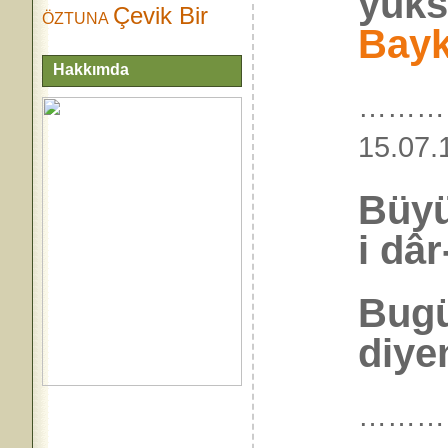
yüks
Çevik Bir
ÖZTUNA
Bayk
Hakkımda
………
15.
Büyü
i dâr
Bugü
diye
………