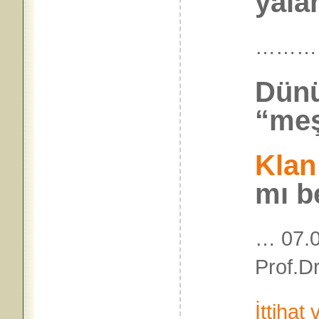
yala
………
Dünü
“meşr
Klan
mı b
… 07.0
Prof.Dr
İttihat