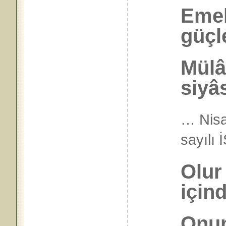
Emek
güçl
Mülâ
siyâs
… Nisa
sayılı
Olur
için
Onun