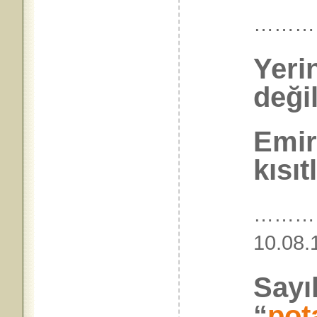
………
Yeri
deği
Emir
kısıt
………
10.
Sayı
“
pot