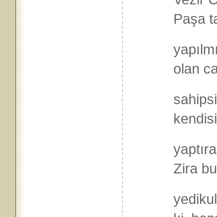
Paşa t
yapılmı
olan ca
sahipsi
kendisi
yaptır
Zira bu
yedikul