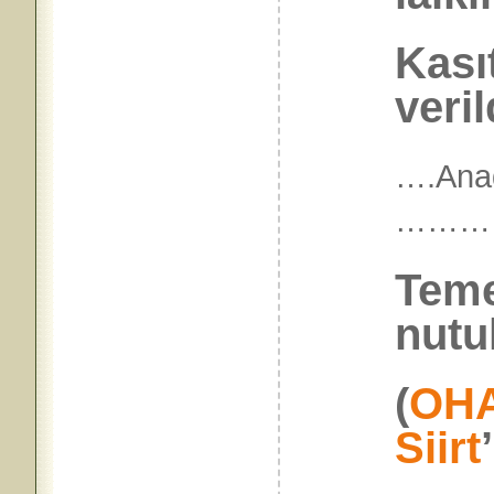
Kası
veril
….Anad
………
Temel
nutu
(
OH
Siirt