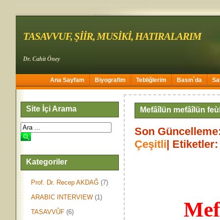
TASAVVUF, ŞİİR, MUSİKİ, HATIRALARIM
Dr. Cahit Öney
Ana Sayfam
Biyografim
Tebliğlerim
Basın`da
Sa
Site İçi Arama
Mefâîlün mefâîlün feù
Son Güncelleme:
Çeşitli
| Etiketler:
Kategoriler
Prof. Dr. Recep AKDAĞ
(7)
ARABIC INTERVIEW
(1)
Mefâîlü
TASAVVÛF
(6)