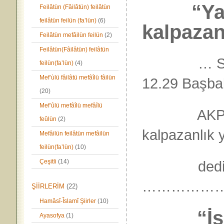
“Yap
Feilâtün (Fâilâtün) feilâtün
feilâtün feilün (fa’lün)
(6)
kalpazanl
Feilâtün mefâilün feilün
(2)
Feilâtün(Fâilâtün) feilâtün
… SABAH.
feilün(fa’lün)
(4)
Mef’ùlü fâilâtü mefâîlü fâilün
12.29 Başb
(20)
Mef’ûlü mefâîlü mefâîlü
AKP Mecli
feûlün
(2)
kalpazanlık
Mefâilün feilâtün mefâilün
feilün(fa’lün)
(10)
Çeşitli
(14)
dedi 
……………
ŞİİRLERİM
(22)
Hamâsî-Îslamî Şiirler
(10)
“İşâre
Ayasofya
(1)