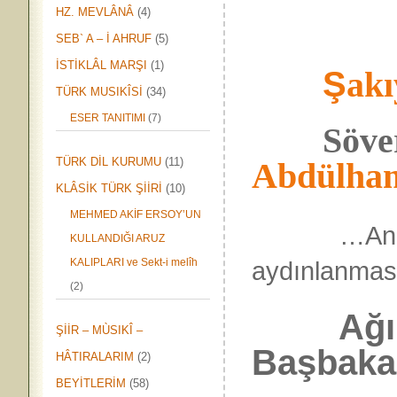
HZ. MEVLÂNÂ
(4)
SEB` A – İ AHRUF
(5)
İSTİKLÂL MARŞI
(1)
Ş
akı
TÜRK MUSIKÎSİ
(34)
ESER TANITIMI
(7)
Söve
TÜRK DİL KURUMU
(11)
Abdülha
KLÂSİK TÜRK ŞİİRİ
(10)
MEHMED AKİF ERSOY’UN
…An
KULLANDIĞI ARUZ
KALIPLARI ve Sekt-i melîh
aydınlan
(2)
Ağır bi
ŞİİR – MÙSIKÎ –
Başbaka
HÂTIRALARIM
(2)
BEYİTLERİM
(58)