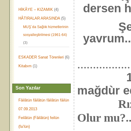
dersen h
HİKÂYE – KIZAMIK
(4)
HÂTIRALAR ARASINDA
(5)
Şehâd
MUŞ`da Sağlık hizmetlerinin
yavrum..
sosyalleştirilmesi (1961-64)
(3)
ESKADER Sanat Törenleri
(6)
……………
Kitabım
(1)
mağdùr e
Son Yazılar
Rızâen(
Fâilâtün fâilâtün fâilâtün fâilün
07.09.2013
Olur mu?.
Feilâtün (Fâilâtün) feilün
(fa’lün)
….. NTV 