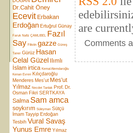
RSS 2.0
ile
DOĞAN
Dr.Cahit Öney
edebilirsin
Ecevit
Erbakan
Erdoğan
are currentl
Ertuğrul Günay
Fazıl
Faruk Nafiz ÇAMLIBEL
Comments ar
Say
gazze
Filistin
Güneş
Hasan
Gürüz
Taner
Celal Güzel
Ilımlı
İslam
irtica
Kemal Alemdaroğlu
Kılıçdaroğlu
Kenan Evren
Mes’ut
Menderes
Mes’ut
Yılmaz
Prof. Dr.
Necdet Tanlak
Osman Fikri SERTKAYA
Sam amca
Salma
soykırım
Sütçü
Süleyman
İmam
Tayyip Erdoğan
Vural Savaş
Tesbih
Yunus Emre
Yılmaz