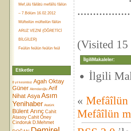
Mef,ùlü fâilâtü mefâîlü fâilün
………………
– 7.Bölüm 16.02.2012
Müfteilün müfteilün fâilün
ARUZ VEZNİ (ÖĞRETİCİ
BİLGİLER)
(Visited 15 
Feùlün feùlün feùlün feùl
İlgiliMakaleler:
Etiketler
İlgili M
Agah Oktay
8 yıl kesintisiz
Güner
Arif
Alemdaroğlu
Asım
Nihat Asya
«
Mefâîlün 
Yenihaber
Atatürk
Mefâîlün m
Bülent Arınç
Cahit
Atasoy
Cahit Öney
Cindoruk
D.Mehmet
Demirel