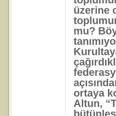
üzerine 
toplumun
mu? Böy
tanımıyo
Kurultay
çağırdık
federasy
açısında
ortaya k
Altun, “T
bütünleşm