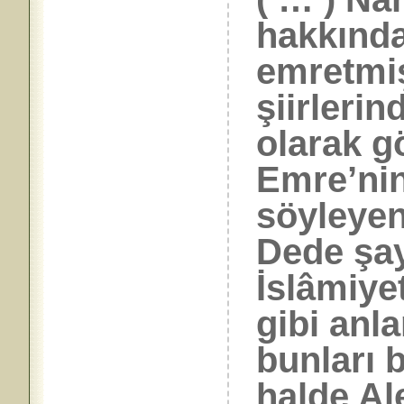
hakkında
emretmiş
şiirleri
olarak g
Emre’nin
söyleyen
Dede şaye
İslâmiye
gibi anl
bunları b
halde Al