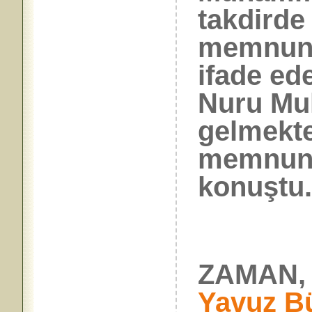
takdirde
memnunl
ifade ed
Nuru Muh
gelmekte
memnunl
konuştu
ZAMAN, 
Yavuz Bü