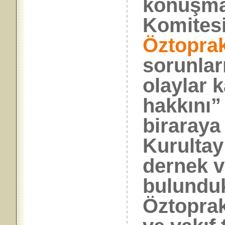
konuşmas
Komites
Öztopra
sorunlar
olaylar 
hakkını”
biraraya 
Kurultay
dernek v
bulunduk
Öztoprak