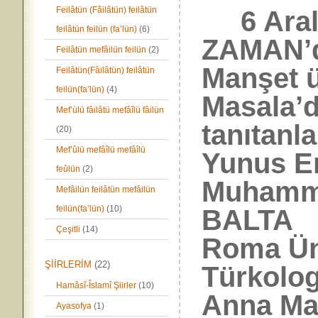
Feilâtün (Fâilâtün) feilâtün
6 Aralık
feilâtün feilün (fa’lün)
(6)
ZAMAN’d
Feilâtün mefâilün feilün
(2)
Manşet 
Feilâtün(Fâilâtün) feilâtün
feilün(fa’lün)
(4)
Masala’d
Mef’ùlü fâilâtü mefâîlü fâilün
tanıtan
(20)
Mef’ûlü mefâîlü mefâîlü
Yunus Em
feûlün
(2)
Muhamme
Mefâilün feilâtün mefâilün
feilün(fa’lün)
(10)
BALTA 
Çeşitli
(14)
Roma Üni
ŞİİRLERİM
(22)
Türkolog
Hamâsî-Îslamî Şiirler
(10)
Anna Ma
Ayasofya
(1)