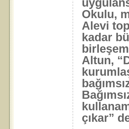
uygulans
Okulu, 
Alevi t
kadar b
birleşem
Altun, “D
kurumlaş
bağımsızl
Bağımsız
kullanam
çıkar” de