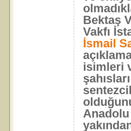
olmadıkl
Bektaş V
Vakfı İs
İsmail Sa
açıklama
isimleri
şahıslar
sentezci
olduğunu
Anadolu 
yakından 