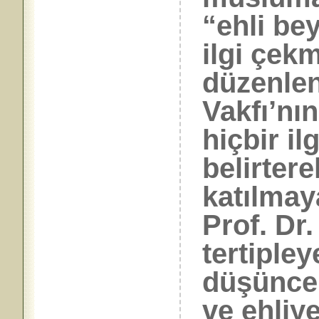
“ehli be
ilgi çek
düzenlen
Vakfı’nı
hiçbir il
belirtere
katılmay
Prof. Dr.
tertipley
düşüncel
ve ehliy