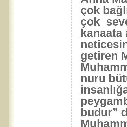
çok bağl
çok sevd
kanaata 
neticesin
getiren 
Muhammed
nuru bü
insanlığa
peygambe
budur” d
Muhammed