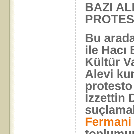
BAZI A
PROTE
Bu arada
ile Hacı
Kültür V
Alevi ku
protesto
İzzettin
suçlama
Fermani 
toplumun