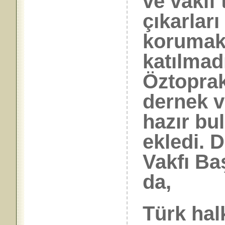
ve vakıf 
çıkarları
korumak 
katılmad
Öztoprak
dernek v
hazır bu
ekledi. 
Vakfı B
da,
Türk hal