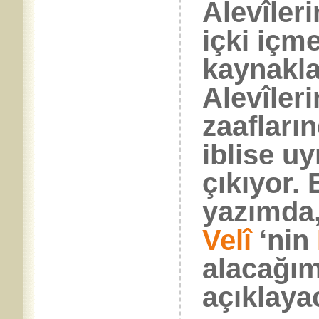
Alevîleri
içki içm
kaynakla
Alevîler
zaafların
iblise u
çıkıyor.
yazımda,
Velî
‘nin
alacağım
açıklaya