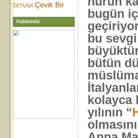
nurun ka
Çevik Bir
ÖZTUNA
bugün iç
Hakkımda
geçiriy
bu sevgi
büyüktür
bütün d
müslüma
İtalyanl
kolayca 
yılının “
olmasını
Anna Ma