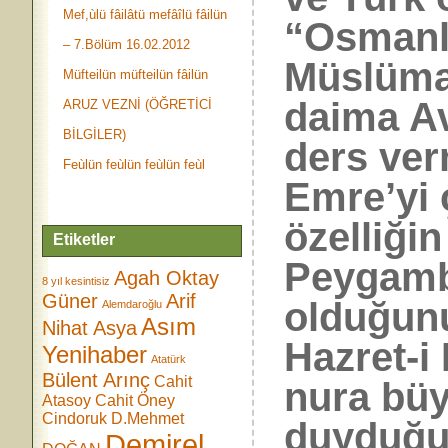
Mef,ùlü fâilâtü mefâîlü fâilün
“Osmanl
– 7.Bölüm 16.02.2012
Müslüma
Müfteilün müfteilün fâilün
daima Av
ARUZ VEZNİ (ÖĞRETİCİ
BİLGİLER)
ders ver
Feùlün feùlün feùlün feùl
Emre’yi 
özelliğin
Etiketler
Peygambe
Agah Oktay
8 yıl kesintisiz
Güner
Arif
olduğun
Alemdaroğlu
Asım
Nihat Asya
Hazret-i
Yenihaber
Atatürk
Bülent Arınç
Cahit
nura büy
Atasoy
Cahit Öney
Cindoruk
D.Mehmet
duyduğu
Demirel