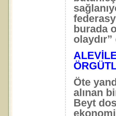
sağlanıyo
federasy
burada ol
olaydır” 
ALEVİL
ÖRGÜTL
Öte yand
alınan bi
Beyt dos
ekonomik