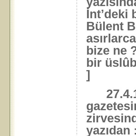
yazısında
İnt’deki
Bülent Ba
asırlarc
bize ne 
bir üslûb
]
27.4.19
gazetesi
zirvesind
yazıdan 