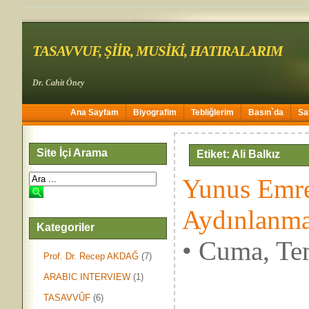
TASAVVUF, ŞİİR, MUSİKİ, HATIRALARIM
Dr. Cahit Öney
Ana Sayfam
Biyografim
Tebliğlerim
Basın`da
Sa
Site İçi Arama
Etiket: Ali Balkız
Yunus Emre
Aydınlanm
Kategoriler
• Cuma, Te
Prof. Dr. Recep AKDAĞ
(7)
ARABIC INTERVIEW
(1)
TASAVVÛF
(6)