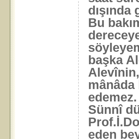
dışında
Bu bakım
dereceye
söyleye
başka Al
Alevînin,
mânâda b
edemez. 
Sünnî dü
Prof.İ.Do
eden bey