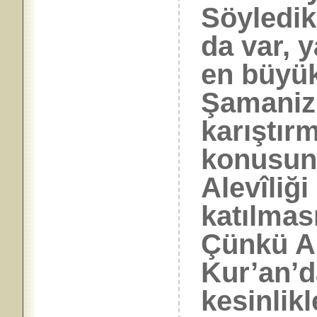
Söyledik
da var, y
en büyük 
Şamanizm
karıştır
konusund
Alevîliği
katılmas
Çünkü Al
Kur’an’d
kesinlik