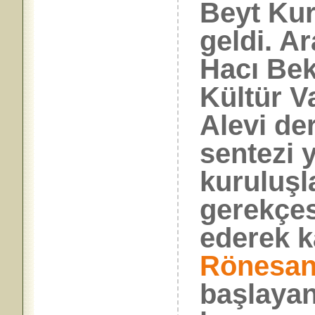
Beyt Kur
geldi. A
Hacı Bek
Kültür V
Alevi de
sentezi 
kuruluşl
gerekçes
ederek k
Rönesan
başlayan