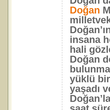
Doğan’da
Doğan
Ma
milletve
Doğan’ın
insana h
hali göz
Doğan de
bulunmas
yüklü bi
yaşadı ve
Doğan’la
saat sür