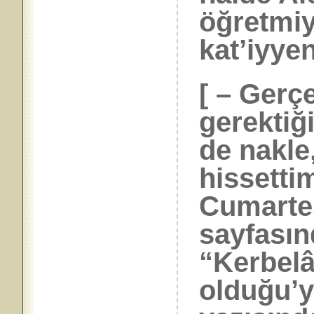
öğretmiy
kat’iyyen
[ – Gerç
gerektiği
de nakle
hissetti
Cumartes
sayfası
“Kerbelâ’
olduğu’y