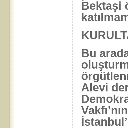
Bektaşi ö
katılmam
KURULT
Bu arad
oluştur
örgütlen
Alevi de
Demokra
Vakfı’nı
İstanbul