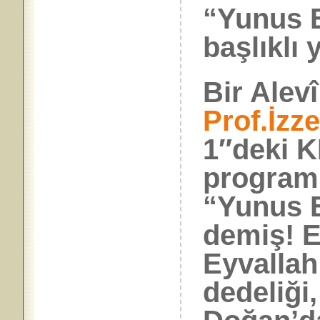
“Yunus E
başlıklı y
Bir Alev
Prof.İzz
1″deki 
programı
“Yunus E
demiş! E
Eyvallah
dedeliği