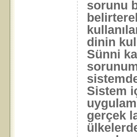
sorunu 
belirter
kullanıla
dinin ku
Sünni ka
sorunum
sistemdek
Sistem iç
uygulama
gerçek l
ülkelerd