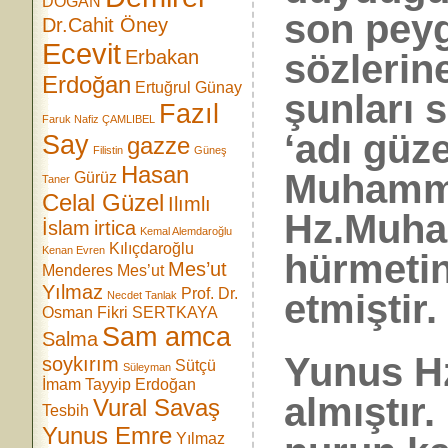
DOĞAN
son pey
Dr.Cahit Öney
Ecevit
Erbakan
sözlerin
Erdoğan
Ertuğrul Günay
şunları 
Fazıl
Faruk Nafiz ÇAMLIBEL
‘adı güz
Say
gazze
Filistin
Güneş
Hasan
Muhamme
Gürüz
Taner
Celal Güzel
Ilımlı
Hz.Muha
İslam
irtica
Kemal Alemdaroğlu
Kılıçdaroğlu
Kenan Evren
hürmetin
Mes’ut
Menderes
Mes’ut
Yılmaz
Prof. Dr.
etmiştir
Necdet Tanlak
Osman Fikri SERTKAYA
Sam amca
Salma
Yunus H
soykırım
Sütçü
Süleyman
İmam
Tayyip Erdoğan
almıştır
Vural Savaş
Tesbih
Yunus Emre
Yılmaz