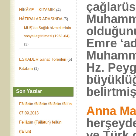
çağlarüst
HİKÂYE – KIZAMIK
(4)
Muhamme
HÂTIRALAR ARASINDA
(5)
olduğunu
MUŞ`da Sağlık hizmetlerinin
sosyalleştirilmesi (1961-64)
Emre ‘ad
(3)
Muhamme
ESKADER Sanat Törenleri
(6)
Hz. Peyg
Kitabım
(1)
büyüklü
belirtmi
Son Yazılar
Fâilâtün fâilâtün fâilâtün fâilün
Anna Ma
07.09.2013
herşeyd
Feilâtün (Fâilâtün) feilün
ve Türk 
(fa’lün)