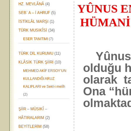
HZ. MEVLÂNÂ
(4)
YÛNUS E
SEB` A – İ AHRUF
(5)
HÜMAN
İSTİKLÂL MARŞI
(1)
TÜRK MUSIKÎSİ
(34)
ESER TANITIMI
(7)
Yûnus E
TÜRK DİL KURUMU
(11)
KLÂSİK TÜRK ŞİİRİ
(10)
olduğu h
MEHMED AKİF ERSOY’UN
olarak t
KULLANDIĞI ARUZ
KALIPLARI ve Sekt-i melîh
Ona “hüm
(2)
olmaktad
ŞİİR – MÙSIKÎ –
HÂTIRALARIM
(2)
BEYİTLERİM
(58)