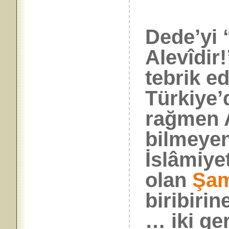
Önce,
Dede’yi
Alevîdir
tebrik e
Türkiye’
rağmen A
bilmeyen
İslâmiyet
olan
Şa
biribirin
… iki ger