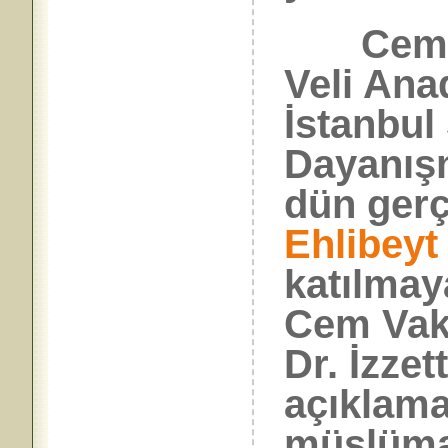
Cem Vak
Veli Ana
İstanbul
Dayanış
dün gerç
Ehlibeyt
katılmaya
Cem Vakf
Dr. İzzet
açıklama
müslüma