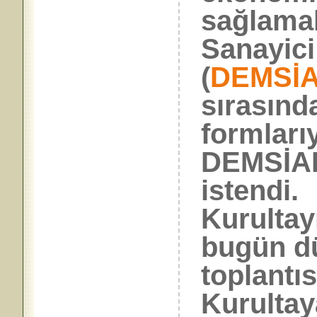
sağlama
Sanayici
(
DEMSİ
sırasında
formları
DEMSİAD
istendi
Kurultay
bugün dü
toplantı
Kurulta