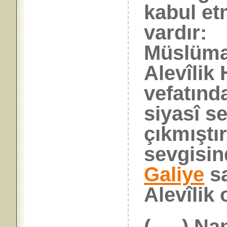
kabul et
vardır:
Müslüm
Alevîlik
vefatın
siyasî s
çıkmıştı
sevgisind
Galiye
sa
Alevîlik
( … ) Na