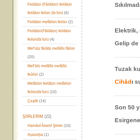
Sıkılmad
Feilâtün (Fâilâtün) feilâtün
feilâtün feilün (fa’lün)
(6)
………………
Feilâtün mefâilün feilün
(2)
Elektrik,
Feilâtün(Fâilâtün) feilâtün
feilün(fa’lün)
(4)
Gelip d
Mef’ùlü fâilâtü mefâîlü fâilün
……………………
(20)
Mef’ûlü mefâîlü mefâîlü
Tuzak k
feûlün
(2)
Cihâd
ı 
Mefâilün feilâtün mefâilün
feilün(fa’lün)
(10)
………………
Çeşitli
(14)
Son 50 yı
ŞİİRLERİM
(22)
Esirgene
Hamâsî-Îslamî Şiirler
(10)
…………………
Ayasofya
(1)