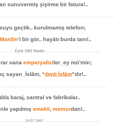
an sunuvermiş şişirme bir fatura!..
………………………………………………………………………………………….
 suyu geçtik.. kurulmamış telefon;
e
Mardin
‘i bir gör.. hayâtı burda tanı!..
…… Eylül 1961 Mardin ………………………………………
urar sana
emperyalist
ler_ey mü’min;
suç sayan_İslâm, “
ılımlı İslâm
”dır!..
……………………………………………………………………………………
lda baraj, santral ve fabrikalar..
nle yapılmış
emekli
,
memur
dan!..
………………….24.07.1997……………………………………………