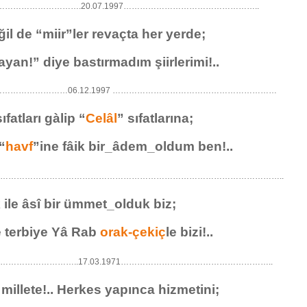
……………………….20.07.1997…………………………………………..
ğil de “miir”ler revaçta her yerde;
yan!” diye bastırmadım şiirlerimi!..
……………………06.12.1997 ……………………………………………………
sıfatları gàlip “
Celâl
” sıfatlarına;
 “
havf
”ine fâik bir_âdem_oldum ben!..
…………………………………………………………………………………………..
k ile âsî bir ümmet_olduk biz;
rbiye Yâ Rab
orak-çekiç
le bizi!..
……………………..17.03.1971………………………………………………..
millete!.. Herkes yapınca hizmetini;