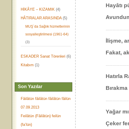
Hayâtı p
HİKÂYE – KIZAMIK
(4)
Avundum_
HÂTIRALAR ARASINDA
(5)
MUŞ`da Sağlık hizmetlerinin
……………………
sosyalleştirilmesi (1961-64)
İlişme, a
(3)
Fakat, a
ESKADER Sanat Törenleri
(6)
………………
Kitabım
(1)
Hatırla R
Son Yazılar
Bırakm
Fâilâtün fâilâtün fâilâtün fâilün
……………………
07.09.2013
Yağar mı
Feilâtün (Fâilâtün) feilün
Çeker fe
(fa’lün)