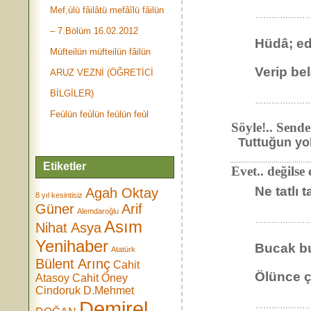
Mef,ùlü fâilâtü mefâîlü fâilün
…………………
– 7.Bölüm 16.02.2012
Hüdâ; ed
Müfteilün müfteilün fâilün
Verip bel
ARUZ VEZNİ (ÖĞRETİCİ
BİLGİLER)
…………………
Feùlün feùlün feùlün feùl
Söyle!.. Senden bu
Tuttuğun yol
…………………………………………
Etiketler
Evet.. değilse de 
Ne tatlı 
Agah Oktay
8 yıl kesintisiz
Güner
Arif
Alemdaroğlu
…………………
Asım
Nihat Asya
Yenihaber
Bucak bu
Atatürk
Bülent Arınç
Cahit
Ölünce ç
Atasoy
Cahit Öney
Cindoruk
D.Mehmet
Demirel
………………