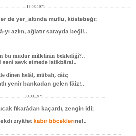
…………………17.03.1971………………………………………………………………
er de yer_altında mutlu, köstebeği;
â-yı azîm, ağlatır sarayda beği!..
……………………………………………………………………………..
 mudur milletinin beklediği?..
 seni sevk etmede istikbâra!..
………………………………………………………………
dînen helâl, mübah, câiz;
tatlı yenir bankadan gelen fâiz!..
………………..30.03.1975……………………………………………
cak fıkarâdan kaçardı, zengin idi;
ekdi ziyâfet
kabir böcekleri
ne!..
…………………………………………………………………………………………