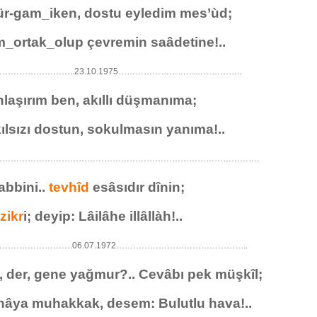
ür-gam_iken, dostu eyledim mes’ùd;
ortak_olup çevremin saâdetine!..
…………………..23.10.1975……………………………………..
nlaşırım ben, akıllı düşmanıma;
kılsızı dostun, sokulmasın yanıma!..
………………………………………………………………………………….
abbini..
tevhîd
esâsıdır dînin;
a
zikr
i; deyip: Lâilâhe illâllàh!..
………………….06.07.1972………………………………………..
, der, gene yağmur?.. Cevâbı pek müşkîl;
nâya muhakkak, desem: Bulutlu hava!..