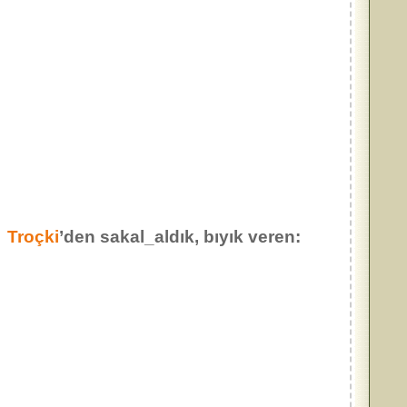
Troçki
’den sakal_aldık, bıyık veren:
…