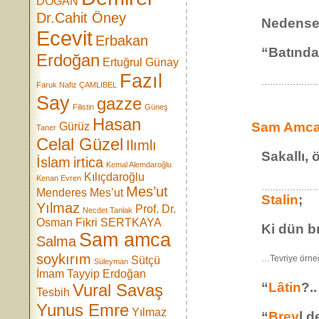
DOĞAN
Dr.Cahit Öney
Nedense
Ecevit
Erbakan
“Batında
Erdoğan
Ertuğrul Günay
Fazıl
………………
Faruk Nafiz ÇAMLIBEL
Say
gazze
Filistin
Güneş
Hasan
Sam Amc
Gürüz
Taner
Celal Güzel
Ilımlı
Sakallı, 
İslam
irtica
Kemal Alemdaroğlu
Kılıçdaroğlu
Kenan Evren
……………
Mes’ut
Menderes
Mes’ut
Stalin
;
Yılmaz
Prof. Dr.
Necdet Tanlak
Osman Fikri SERTKAYA
Ki dün b
Sam amca
Salma
soykırım
…Tevriye örneğ
Sütçü
Süleyman
İmam
Tayyip Erdoğan
“
Lâtin
?.
Vural Savaş
Tesbih
Yunus Emre
Yılmaz
“
Brey
l 