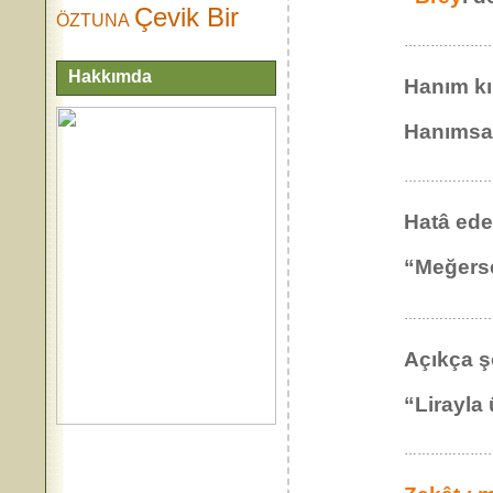
Çevik Bir
ÖZTUNA
………………
Hakkımda
Hanım kır
Hanımsa
………………
Hatâ ede
“Meğerse
………………
Açıkça şö
“Lirayla
……………………