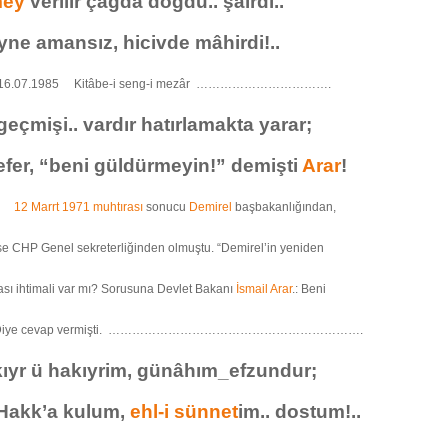
mey
verilir çağda doğdu.. şâirdi..
yne amansız, hicivde mâhirdi!..
.07.1985 Kitâbe-i seng-i mezâr …………………………….
eçmişi.. vardır hatırlamakta yarar;
fer, “beni güldürmeyin!” demişti
Arar
!
85
12 Marrt 1971 muhtırası
sonucu
Demirel
başbakanlığından,
se CHP Genel sekreterliğinden olmuştu. “Demirel’in yeniden
ı ihtimali var mı? Sorusuna Devlet Bakanı
İsmail Arar
.: Beni
n! Diye cevap vermişti. ……………………………………………………….
akıyr ü hakıyrim, günâhım_efzundur;
Hakk’a kulum,
ehl-i sünnet
im.. dostum!..