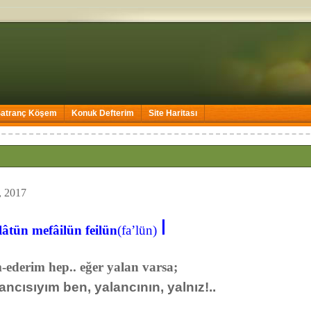
Satranç Köşem
Konuk Defterim
Site Haritası
, 2017
I
lâtün mefâilün feilün
(fa’lün
)
im hep.. eğer yalan varsa;
yalancısıyım ben, yalancının, yalnız!..