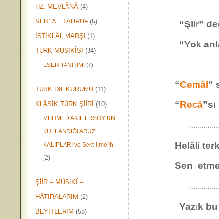
………………
HZ. MEVLÂNÂ
(4)
SEB` A – İ AHRUF
(5)
“Şiir” de
İSTİKLÂL MARŞI
(1)
“Yok anla
TÜRK MUSIKÎSİ
(34)
…………………
ESER TANITIMI
(7)
“
Cemâl
” 
TÜRK DİL KURUMU
(11)
“
Recâ
”sı
KLÂSİK TÜRK ŞİİRİ
(10)
MEHMED AKİF ERSOY’UN
……………
KULLANDIĞI ARUZ
Helâli ter
KALIPLARI ve Sekt-i melîh
(2)
Sen_etme te
ŞİİR – MÙSIKÎ –
………………
HÂTIRALARIM
(2)
Yazık bu 
BEYİTLERİM
(58)