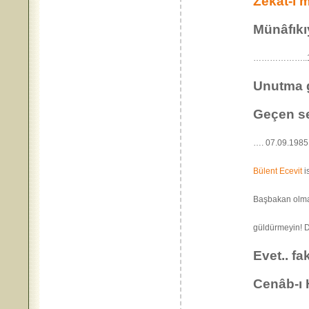
Zekât-ı 
Münâfıkı
………………..16
Unutma g
Geçen se
…. 07.09.19
Bülent Ecevit
i
Başbakan olmas
güldürmeyi
Evet.. f
Cenâb-ı 