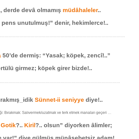
, derde devâ olmamış
müdâhaleler
..
 pens unutulmuş!” denir, hekimlerce!..
………………………………………………………………………………………….
a
50’de dermiş: “Yasak; köpek, zencî!..”
örtülü girmez; köpek girer bizde!..
………………………………………………………………………………………
ırakmış_idik
Sünnet-ii seniyye
diye!..
i: Bırakmak: Salıvermek/uzatmak ve terk etmek manaları geçeri …
.
Gotik
?..
Kiril
?.. olsun” diyorken âlimler;
de var!” diye gülmüş münâsebetsiz adam!..