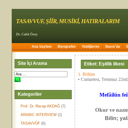
TASAVVUF, ŞİİR, MUSİKİ, HATIRALARIM
Dr. Cahit Öney
Ana Sayfam
Biyografim
Tebliğlerim
Basın`da
Site İçi Arama
Etiket: Eşitlik ilkesi
1. Bölüm
• Cumartesi, Temmuz 22nd
Kategoriler
Mefâilün fei
Prof. Dr. Recep AKDAĞ
(7)
Okur ve nazm-eder
ARABIC INTERVIEW
(1)
Bilin; 
TASAVVÛF
(6)