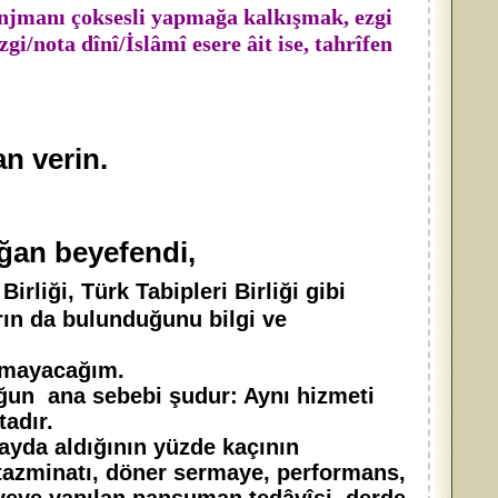
ranjmanı çoksesli yapmağa kalkışmak, ezgi
zgi/nota dînî/İslâmî esere âit ise, tahrîfen
an verin.
ğan beyefendi,
rliği, Türk Tabipleri Birliği gibi
arın da bulunduğunu bilgi ve
rmayacağım.
luğun ana sebebi şudur: Aynı hizmeti
adır.
yda aldığının yüzde kaçının
ge tazminatı, döner sermaye, performans,