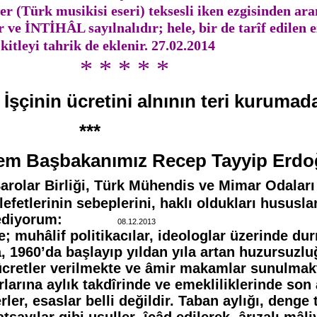
ser (Türk musikisi eseri) teksesli iken ezgisinden a
r ve İNTİHÂL sayılnalıdır; hele, bir de tarîf edilen e
kitleyi tahrik de eklenir. 27.02.2014
 * * *
: İşçinin ücretini alnının teri kurumad
**
em Başbakanımız Recep Tayyip Erdo
arolar Birliği, Türk Mühendis ve Mimar Odaları Bi
efetlerinin sebeplerini, haklı oldukları hususl
 ediyorum:
08.12.2013
uhâlif politikacılar, ideologlar üzerinde du
a, 1960’da başlayıp yıldan yıla artan huzursuz
ücretler verilmekte ve âmir makamlar sunulmakt
a aylık takdîrinde ve emekliliklerinde son a
erler, esaslar belli değildir. Taban aylığı, den