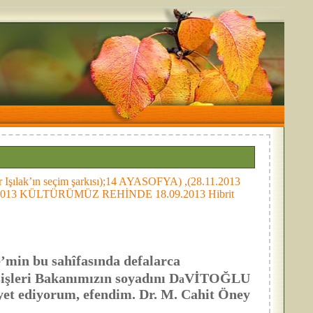
Işılak’ın seçim şarkısı);14 AYASOFYA) ,(28.11.2013
 12.10.2013 KÜLTÜRÜMÜZ REHİNDE 18.09.2013 Hibrit
,
e’min bu sahîfasında defalarca
işleri Bakanımızın soyadını D
VİTOĞLU
a
âyet ediyorum, efendim. Dr. M. Cahit Öney