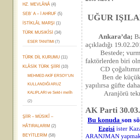
HZ. MEVLÂNÂ
(4)
*****
SEB` A – İ AHRUF
(5)
UĞUR IŞILAK
İSTİKLÂL MARŞI
(1)
TÜRK MUSIKÎSİ
(34)
Ankara’da;
Ba
ESER TANITIMI
(7)
açıkladığı 19.02.201
Bestede; vurma s
TÜRK DİL KURUMU
(11)
faktörlerden biri ol
KLÂSİK TÜRK ŞİİRİ
(10)
CD çoğaltımında, T
Ben de küçük bir 
MEHMED AKİF ERSOY’UN
yapılırsa güfte daha
KULLANDIĞI ARUZ
Aranjörü tekrar 
KALIPLARI ve Sekt-i melîh
(2)
AK Parti 30.03.
ŞİİR – MÙSIKÎ –
Bu konuda
son sö
HÂTIRALARIM
(2)
Ezgisi
ister Kaz
ARANJMAN yapmak içi
BEYİTLERİM
(58)