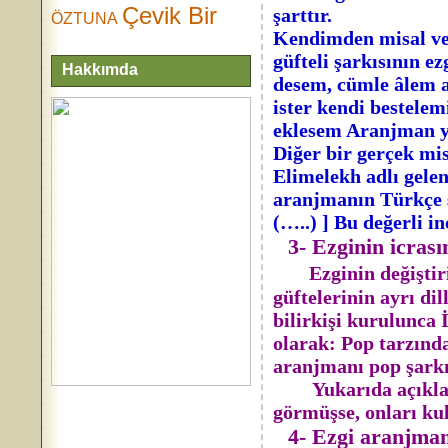
Çevik Bir
şarttır.
ÖZTUNA
Kendimden misal ver
güfteli şarkısının e
Hakkımda
desem, cümle âlem al
ister kendi bestelem
eklesem Aranjman y
Diğer bir gerçek mi
Elimelekh adlı gelen
aranjmanın Türkçe sö
(…..) ] Bu değerli 
3- Ezginin icrası
Ezginin değiştir
güftelerinin ayrı dil
bilirkişi kurulunca 
olarak: Pop tarzında
aranjmanı pop şarkıs
Yukarıda açıklanan 
görmüşse, onları kul
4- Ezgi aranjmanı