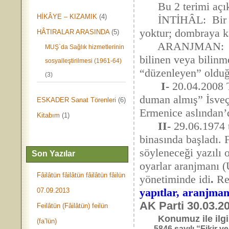
Bu 2 terimi açıkla
HİKÂYE – KIZAMIK
(4)
İNTİHÂL: Bir sanat
yoktur; dombraya ka
HÂTIRALAR ARASINDA
(5)
ARANJMAN: “Düzenl
MUŞ`da Sağlık hizmetlerinin
bilinen veya bilinm
sosyalleştirilmesi (1961-64)
“düzenleyen” olduğu
(3)
I-
20.04.2008 
duman almış” İsveç
ESKADER Sanat Törenleri
(6)
Ermenice aslından’
Kitabım
(1)
II-
29.06.1974 t
binasında başladı. 
söyleneceği yazılı
Son Yazılar
oyarlar aranjmanı (
Fâilâtün fâilâtün fâilâtün fâilün
yönetiminde idi
.
Re
yapıtlar, aranjman 
07.09.2013
AK Parti 30.03.2
Feilâtün (Fâilâtün) feilün
Konumuz ile ilgi
(fa’lün)
5846 sayılı “Fikir ve S