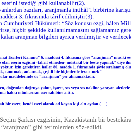
rini istediği gibi kullanabilir(2).
dan bazıları, aranjmanla intihâl’i birbirine karıştırm
addesi 3. fıkrasında târif edilmiştir(3).
umhuriyeti Hükümeti: “Söz konusu ezgi, hâlen Millî 
erirse, hiçbir şekklde kullanılmamasını sağlamamız gere
n aranjman bilgileri ayrıca verilmiştir ve verilecek
__________
Sanat Eserleri Kanunu” 6. maddesi 4. fıkrasına göre “aranjman” musiki ese
an eserin ezgisini -tahrif etmeden- müstakil bir beste yapmak” diye ilme
oktur. İzin gerektiren haller 80. madde 1. fıkrasında şöyle sıralanmış ol
, tanıtmak, anlatmak, çeşitli bir biçimlerde icra etmek”
lar maddelerinde de “aranjman” yer almamaktadır.
, doğrudan doğruya yahut, işaret, ses veya ses nakline yarayan aletle
anma hakkı münhasıran eser sahibine aittir.
bir esere, kendi eseri olarak ad koyan kişi altı aydan (….)
 Seçim Şarkısı ezgisinin, Kazakistanlı bir bestekâra
“aranjman” gibi terimlerden söz-edildi.