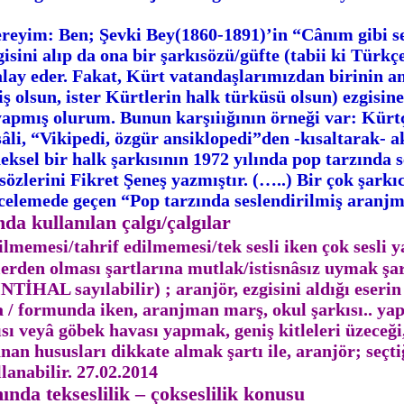
eyim: Ben; Şevki Bey(1860-1891)’in “Cânım gibi se
zgisini alıp da ona bir şarkısözü/güfte (tabii ki Tür
ay eder. Fakat, Kürt vatandaşlarımızdan birinin ana 
iş olsun, ister Kürtlerin halk türküsü olsun) ezgisin
apmış olurum. Bunun karşıiığının örneği var: Kürt
sâli, “Vikipedi, özgür ansiklopedi”den -kısaltarak
eksel bir halk şarkısının 1972 yılında pop tarzında
zlerini Fikret Şeneş yazmıştır. (…..) Bir çok şarkıcı
incelemede geçen “Pop tarzında seslendirilmiş ara
nda kullanılan çalgı/çalgılar
ilmemesi/tahrif edilmemesi/tek sesli iken çok sesli 
lerden olması şartlarına mutlak/istisnâsız uymak şartı
İNTİHAL sayılabilir) ; aranjör, ezgisini aldığı eserin
 / formunda iken, aranjman marş, okul şarkısı.. yapı
ı veyâ göbek havası yapmak, geniş kitleleri üzeceği
hususları dikkate almak şartı ile, aranjör; seçtiği
lanabilir. 27.02.2014
nda tekseslilik – çokseslilik konusu