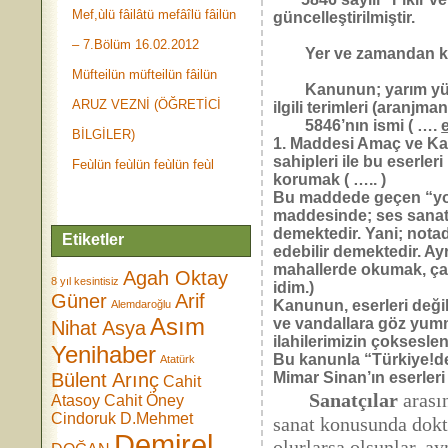
Mef,ùlü fâilâtü mefâîlü fâilün
güncelleştirilmiştir.
– 7.Bölüm 16.02.2012
Yer ve zamandan kazan
Müfteilün müfteilün fâilün
Kanunun; yarım yüzyıl
ARUZ VEZNİ (ÖĞRETİCİ
ilgili terimleri (aranjman
5846’nın ismi ( ….
BİLGİLER)
1. Maddesi Amaç ve Kap
sahipleri ile bu eserler
Feùlün feùlün feùlün feùl
korumak ( ….. )
Bu maddede geçen “yoru
maddesinde; ses sanatkâ
demektedir. Yani; notada
Etiketler
edebilir demektedir. A
mahallerde okumak, çal
Agah Oktay
8 yıl kesintisiz
idim.)
Güner
Arif
Kanunun, eserleri değil
Alemdaroğlu
Asım
ve vandallara göz yumma
Nihat Asya
ilahilerimizin çoksesle
Yenihaber
Bu kanunla “Türkiye!de”
Atatürk
Bülent Arınç
Mimar Sinan’ın eserler
Cahit
Sanatçılar
arası
Atasoy
Cahit Öney
Cindoruk
D.Mehmet
sanat konusunda dokto
Demirel
olurlarsa olsunlar, a