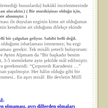
 görmediği hususlarda) hukùkî incelenmesinde
 alacaktır.) ( Bir musikişinas olduğu için,
te alınmıştır. )
ması ile duyulan ezginin kime ait olduğunun
in kendisine ait olduğunu dilekçe ekinde
 bir çalgıdan geliyor. Sahibi belli değil.
it olduğunu isbatlaması istenemez; bu ezgi
tlaması gerekir. Tek misâli yeterli buluyorum:
ı ve Ayten Alpmam da “Bir başkadır benim
 3-5 memlekete aynı şekilde mâl edilmiştir.
dava gerekmezdi: “Çırpınırdı Karadeniz …”
man yapılmıştır. Her hâlin olduğu gibi bir
nmesi.. En aşırı misâl: Bir devletin Millî
İ:
en olmaması, ayrı dillerden olmaları