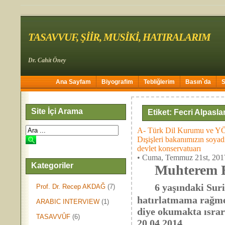
TASAVVUF, ŞİİR, MUSİKİ, HATIRALARIM
Dr. Cahit Öney
Ana Sayfam
Biyografim
Tebliğlerim
Basın`da
Site İçi Arama
Etiket: Fecri Alpasla
A- Türk Dil Kurumu ve YÖK
Dışişleri bakanımızın so
devlet konservatuarı
• Cuma, Temmuz 21st, 201
Kategoriler
Muhterem Baş
6 yaşındaki Suri
Prof. Dr. Recep AKDAĞ
(7)
hatırlatmama rağmen
ARABIC INTERVIEW
(1)
diye okumakta ısrar
TASAVVÛF
(6)
20.04.2014