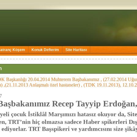
Satranç Köşem
Konuk Defterim
Site Haritası
n
 Başkanlığı 20.04.2014 Muhterem Başbakanımız , (27.02.2014 Uğur 
yadı) ,(21.11.2013 Anlaşmalı özel hastaneler) , (TDK 19.11.2013),
7
bakanımız Recep Tayyip Erdoğan
yeli çocuk İstiklâl Marşımızı hatasız okuyor da, Sit
, TRT’nin hiç olmazsa sadece Haber spikerleri Dış
 ediyorlar. TRT Başspikeri ve yardımcısını size şik