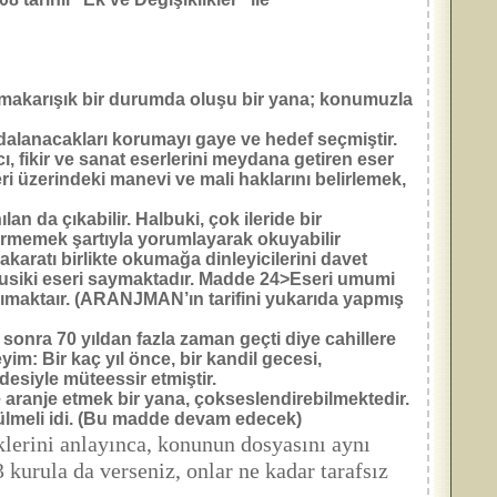
makarışık bir durumda oluşu bir yana; konumuzla
aydalanacakları korumayı gaye ve hedef seçmiştir.
fikir ve sanat eserlerini meydana getiren eser
eri üzerindeki manevi ve mali haklarını belirlemek,
 da çıkabilir. Halbuki, çok ileride bir
tirmemek şartıyla yorumlayarak okuyabilir
nakaratı birlikte okumağa dinleyicilerini davet
 musiki eseri saymaktadır. Madde 24>Eseri umumi
nımaktaır. (ARANJMAN’ın tarifini yukarıda yapmış
 sonra 70 yıldan fazla zaman geçti diye cahillere
im: Bir kaç yıl önce, bir kandil gecesi,
desiyle müteessir etmiştir.
e aranje etmek bir yana, çokseslendirebilmektedir.
nülmeli idi. (Bu madde devam edecek)
lerini anlayınca, konunun dosyasını aynı
 kurula da verseniz, onlar ne kadar tarafsız