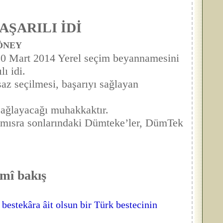
AŞARILI İDİ
 ÖNEY
30 Mart 2014 Yerel seçim beyannamesini
lı idi.
 saz seçilmesi, başarıyı sağlayan
ağlayacağı muhakkaktır.
ısra sonlarındaki Dümteke’ler, DümTek
lmî bakış
 bestekâra âit olsun bir Türk bestecinin