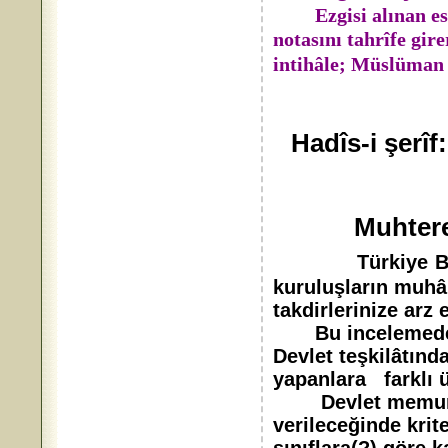
Ezgisi alınan e
notasını tahrîfe gire
intihâle; Müslüman 
* *
Hadîs-i şerîf
*
Muhter
Türkiye
B
kuruluşların muhâl
takdirlerinize arz
Bu incelemede; m
Devlet teşkilâtınd
yapanlara farklı 
Devlet memurların
verileceğinde krit