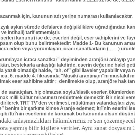
mak için, kanunun adı yerine numarası kullanılacaktır.
ı aşkın sürede defalarca değişikliklere uğradığından kar
 ve intihali) tarif etmemiştir.
eserler
i kanunu) ise de; eserleri değil, eser sahiplerini ve f
sam olup bunu belirtmektedir: Madde 1- Bu kanunun amacı, 
i icra eden veya yorumlayan icracı sanatkarların ( ….. ) ürünl
mlayan icracı sanatkar” deyiminden aranjörü anlayıp yanılan
rı, bestekarla anlaştığı takdirde, eserin değerine halel ge
 yazılı olmadığı halde, “ah, of” gibi ilaveler yapabilir veya 
yrıca; 6. madde 4. fıkrasında “Musiki aranjmanı”nı mustakil
mak eser sahibine aittir ; denilmekte olup, aranjöre hak ta
 de sanatçıları, hiç olmazsa soylu/klasik eserler, ölümlerden
k milli kültür mirasımızı reddetmek demektir. Bir nisal verey
ndirilerek TRT TV’den verilmesi, müslüman vatandaşları ziya
 benim bir şarkımı kimse Aranje edemez; Itrî’nin eserini is
i gibi Itrî’nin eserlerini de korumak bu kanunda olsun düşü
ndaki anlaşmazlıkları hâkimlerimiz re’sen çözemeyecek
ra yapmış bilir kişilere verirler. Aynı sanat dosyasını 3
ynı sonuca varmayabilirler!.