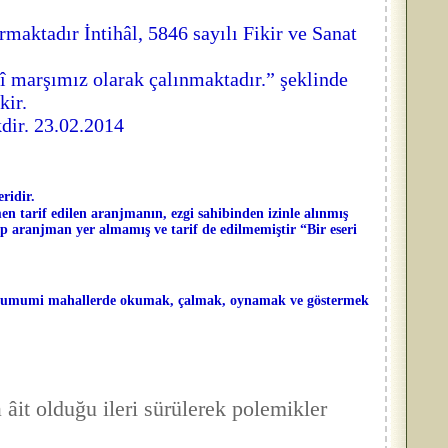
aktadır İntihâl, 5846 sayılı Fikir ve Sanat
marşımız olarak çalınmaktadır.” şeklinde
kir.
dir. 23.02.2014
ridir.
n tarif edilen aranjmanın, ezgi sahibinden izinle alınmış
up aranjman yer almamış ve tarif de edilmemiştir “Bir eseri
rle umumi mahallerde okumak, çalmak, oynamak ve göstermek
 âit olduğu ileri sürülerek polemikler