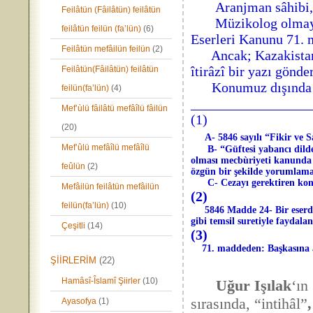
Aranjman sâhibi, ese
Feilâtün (Fâilâtün) feilâtün
Müzikolog olmayanlar
feilâtün feilün (fa’lün)
(6)
Eserleri Kanunu 71. m
Feilâtün mefâilün feilün
(2)
Ancak; Kazakistan C
îtirâzî bir yazı gönd
Feilâtün(Fâilâtün) feilâtün
Konumuz dışında kala
feilün(fa’lün)
(4)
_________________
Mef’ùlü fâilâtü mefâîlü fâilün
(1)
(20)
A- 5846 sayılı “Fikir ve 
Mef’ûlü mefâîlü mefâîlü
B- “Güftesi yabancı dilde ol
olması mecbùriyeti kanunda y
feûlün
(2)
özgün bir şekilde yorumlamak
C- Cezayı gerektiren konu
Mefâilün feilâtün mefâilün
(2)
feilün(fa’lün)
(10)
5846 Madde 24- Bir eserden
gibi temsil suretiyle faydal
Çeşitli
(14)
(3)
71. maddeden: Başkasına ait 
ŞİİRLERİM
(22)
Hamâsî-Îslamî Şiirler
(10)
Uğur Işılak
‘ın
sırasında, “intihâl”
,
Ayasofya
(1)