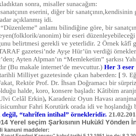
dıktan sonra, misaller sunacağım:
çının eserini, diğer bir sanatçının,kendisinin g
dar açıklanmış idi.
eme” anlamı bilindiğine göre, bir sanatçının,
eyen(folklorik/anonim) bir eseri düzenleyebileceği 
nu belirtmesi gerekli ve yeterlidir. 2 Örnek kâfî g
TARAF gazetesi’nde Ayşe Hür’ün verdiği örnekler
’den; Ayten Alpman’ın “Memleketim” şarkısı Yahu
dır (Bu makale internet’de mevcuttur.)
Her 3 eser 
arihli Milliyet gazetesinde çıkan haberden:
[
9. Eğ
Fakat, Rektör Prof. Dr. İhsan Doğramacı bir sürpri
 olduğu halde, koro, konsere başladı: Kâtibim ara
Ulvi Celâl Erkin)
,
Karadeniz Oyun Havası aranjman
isicumhur Fahri Korutürk orada idi ve hoşlandığı be
değil, “tahrîfen intihal” örnekleridir.
21.02.201
014 Yerel seçim Şarkısının Hukùkî Yönden İ
li kanuni maddeler:
anat Eserleri Kanunu” kabul tarihi 5.12.1951 ise de; 8.2.2008