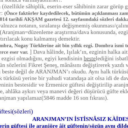
özellikle sâhiplik, eserin-eser sâhibinin zarar görüp
r:
(Önce faktörler kaydedilecek, bütünün açıklanması zaman
2014 tarihli AKŞAM gazetesi 12. sayfasındaki sözleri dakka
alnızca notanın, sıralanışı değişmemiş okunması/çalın
. (Aranjman=düzenleme araştırma/dava konusunda, ezgin
ştırılacak konu kalmamış demektir.
bra, Nogay Türklerine ait bin yıllık ezgi. Dombra ismi telli
] Dava hâlinde, Işılak’ın, ezginin halka a
erce eser var.
k ezgisi olmadığını, egiyi kendisinin
beste
lediğini isba
ün sözlerini Fikret Şeneş, mânâsını değiştirerek yazd
beste değil de ARANJMAN’ı okudu. Aynı halk türküsü,
k türküsü yerine bir yahudi vatandaşa ait olsa idi de 
eninin bestesidir ve Ermenice güftesi değiştirilip aranj
ye, ahlâka aykırı veya manevi değeri düşürücü güfte ekle
ranjman yapılamaz(5846 madde 16 son fıkrası).
tesi(sözleri)
ARANJMAN’IN İSTİSNÂSIZ KÀİDES
n güftesi ile aranjöre âit güftenin/sözün aynı dild