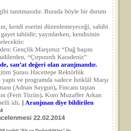
ibi tanıtmasıdır. Burada böyle bir durum
 kendi eserini düzenlemeyeceği, sahibi
gayet tabiidir; yayınlarken, kendisinin
elecektir:
den: Gençlik Marşımız “Dağ başını
dilerden, “Çırpınırdı Karadeniz”
de, san’at değeri olan aranjmandır.
itim Şurası Hacettepe Rektörlük
z yaptı ve programda sadece İstiklâl Marşı
njmanı (Adnan Saygun)
,
Fincanı taştan
ı (Ferit Tüzün)
.
Koro Muzaffer Arkan
lli idi
.
]
Aranjman diye bildirilen
4
ncelenmesi 22.02.2014
 tarihli “Ek ve Değişiklikler” ile