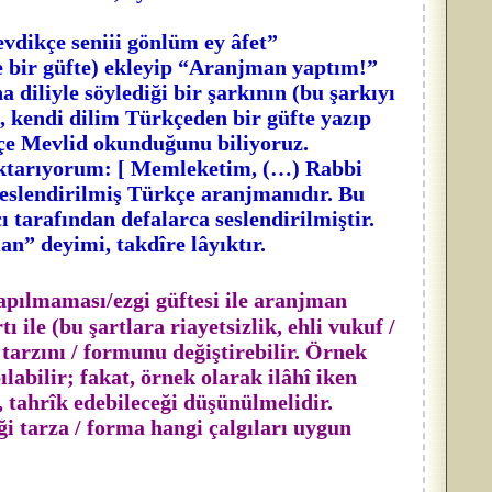
vdikçe seniii gönlüm ey âfet”
kçe bir güfte) ekleyip “Aranjman yaptım!”
diliyle söylediği bir şarkının (bu şarkıyı
e, kendi dilim Türkçeden bir güfte yazıp
çe Mevlid okunduğunu biliyoruz.
- aktarıyorum: [ Memleketim, (…) Rabbi
 seslendirilmiş Türkçe aranjmanıdır. Bu
 tarafından defalarca seslendirilmiştir.
njman” deyimi, takdîre lâyıktır.
yapılmaması/ezgi güftesi ile aranjman
 ile (bu şartlara riayetsizlik, ehli vukuf /
 tarzını / formunu değiştirebilir. Örnek
labilir; fakat, örnek olarak ilâhî iken
, tahrîk edebileceği düşünülmelidir.
 tarza / forma hangi çalgıları uygun