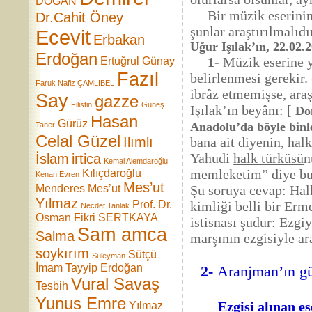
DOĞAN
Bir müzik eserinin (
Dr.Cahit Öney
şunlar araştırılmalıdı
Ecevit
Erbakan
Uğur Işılak’ın, 22.02.
Erdoğan
1-
Müzik eserine y
Ertuğrul Günay
Fazıl
belirlenmesi gerekir
Faruk Nafiz ÇAMLIBEL
ibrâz etmemişse, ara
Say
gazze
Filistin
Güneş
Işılak’ın beyânı: [
Dom
Hasan
Gürüz
Anadolu’da böyle binl
Taner
Celal Güzel
Ilımlı
bana ait diyenin, hal
Yahudi
halk türküsü
n
İslam
irtica
Kemal Alemdaroğlu
memleketim” diye bu 
Kılıçdaroğlu
Kenan Evren
Mes’ut
Menderes
Mes’ut
Şu soruya cevap: Hal
Yılmaz
Prof. Dr.
kimliği belli bir Erm
Necdet Tanlak
Osman Fikri SERTKAYA
istisnası şudur: Ezgi
Sam amca
Salma
marşının ezgisiyle a
soykırım
Sütçü
Süleyman
İmam
Tayyip Erdoğan
2-
Aranjman’ın güf
Vural Savaş
Tesbih
Yunus Emre
Ezgisi alınan eseri
Yılmaz