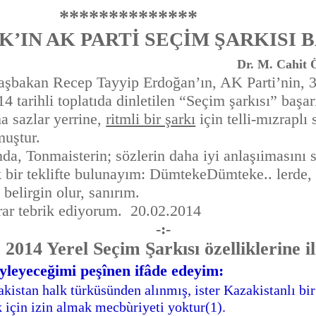
*********
’IN AK PARTİ SEÇİM ŞARKISI B
Dr. M. Cahit
şbakan Recep Tayyip Erdoğan’ın, AK Parti’nin, 
4 tarihli toplatıda dinletilen “Seçim şarkısı” başarı
azlar yerrine,
ritmli bir şarkı
için telli-mızraplı
muştur.
onmaisterin; sözlerin daha iyi anlaşıimasını s
teklifte bulunayım: DümtekeDümteke.. lerde, m
 belirgin olur, sanırım.
tebrik ediyorum. 20.02.2014
-:-
 2014 Yerel Seçim Şarkısı özelliklerine i
yleyeceğimi peşînen ifâde edeyim:
akistan halk türküsünden alınmış, ister Kazakistanlı bir
n izin almak mecbùriyeti yoktur(1).