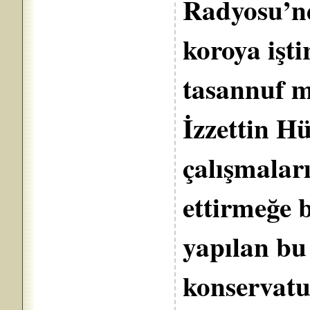
Radyosu’nd
koroya işti
tasannuf m
İzzettin H
çalışmalar
ettirmeğe 
yapılan bu
konservatu