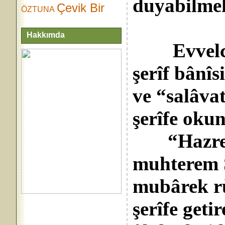
duyabilme
Çevik Bir
ÖZTUNA
Hakkımda
Evvelce, 
şerîf bânî
ve “salâvat
şerîfe okun
“Hazret-i
muhterem S
mubârek rùh
şerîfe getir