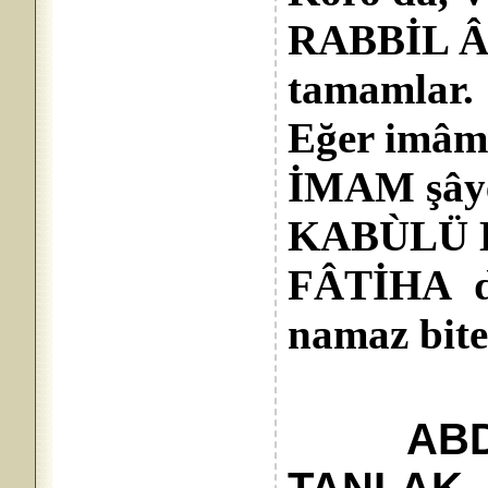
RABBİL Â
tamamlar.
Eğer imâm
İMAM şâye
KABÙLÜ 
FÂTİHA der
namaz bite
ABDUL