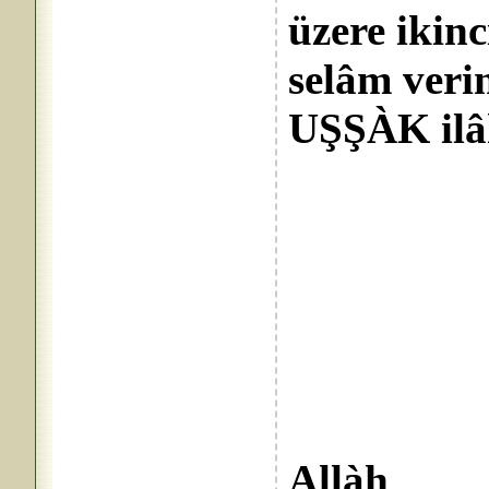
üzere ikinc
selâm veri
UŞŞÀK ilâh
Rahme
Bülbül
Allàh 
Rahîm
Allàh