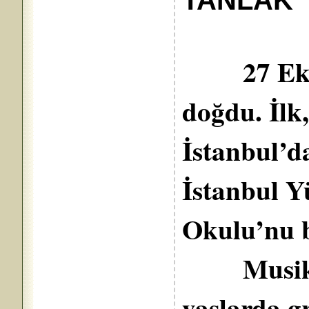
TANLAK
27 Ekim 
doğdu. İlk, 
İstanbul’da
İstanbul Y
Okulu’nu b
Musikiye
yaşlarda g