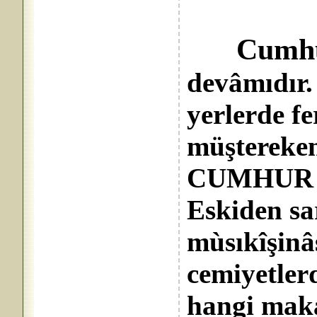
Cumhù
devâmıdır.
yerlerde fe
müştereken 
CUMHUR de
Eskiden sa
mùsıkîşinâ
cemiyetler
hangi mak