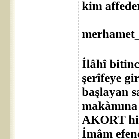
kim affede
Lûtfu
merhamet_
İlâhî bitin
şerîfeye g
başlayan s
makàmına t
AKORT hiç
İmâm efend