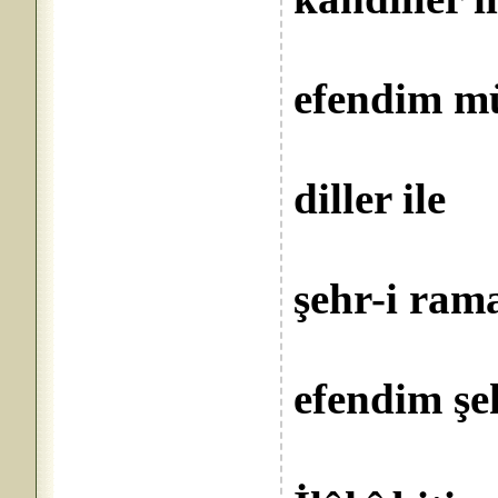
Dold
efendim mü
Zikr ü
diller ile
Sana 
şehr-i ram
Hoş s
efendim şe