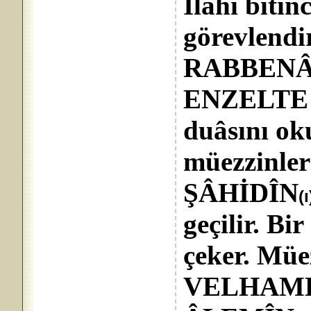
İlâhî biti
görevlendi
RABBENÂ
ENZELTE
duâsını ok
müezzinl
ŞÂHİDÎN
(ı
geçilir. Bi
çeker. Müe
VELHAMD