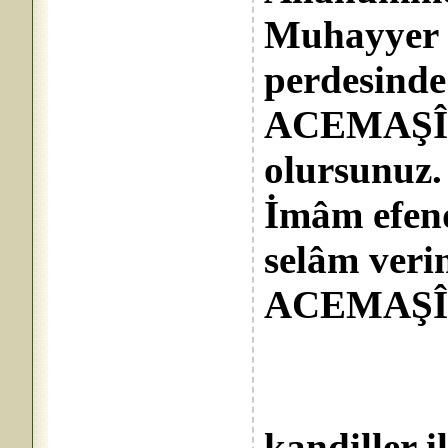
Muhayyer 
perdesinde
ACEMAŞÎR
olursunuz.
İmâm efend
selâm veri
ACEMAŞÎR
kandiller i