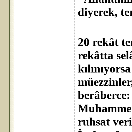
diyerek, te
20 rekât te
rekâtta se
kılınıyors
müezzinler
berâberce:
Muhammed”
ruhsat ver