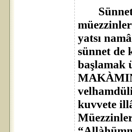
Sünnet n
müezzinler
yatsı namâz
sünnet de k
başlamak 
MAKÀMIND
velhamdüli
kuvvete ill
Müezzinler
“Allàhümm