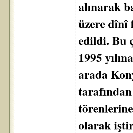
alınarak b
üzere dînî
edildi. Bu
1995 yılın
arada Kon
tarafından
törenlerin
olarak işti