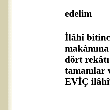
Aşkùll
edelim
İlâhî bitin
makàmına g
dört rekâ
tamamlar v
EVİÇ ilâhîy