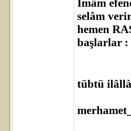
İmâm efendi
selâm verir
hemen RA
başlarlar :
tübtü ilâll
Lûtfu
merhamet_
Sen et