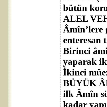
bütün ko
ALEL VEH
Âmîn’lere g
enteresan t
Birinci âm
yaparak ik
İkinci müe
BÜYÜK ÂMÎN
ilk Âmîn s
kadar yap