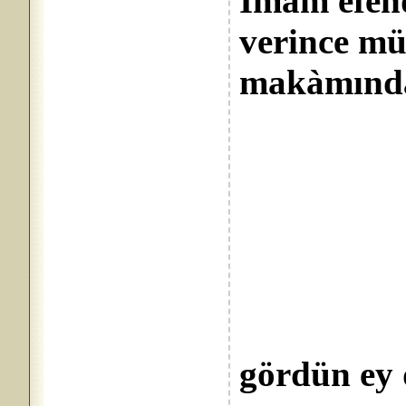
İmâm efend
verince mü
makàmında 
Devr
Hakk
Seyr
Fânî 
gördün ey 