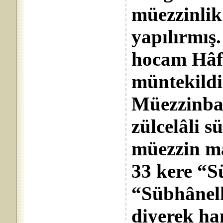
müezzinli
yapılırmış
hocam Hâf
müntekildir
Müezzinbaşı
zülcelâli s
müezzin m
33 kere “S
“Sübhânel
diyerek ha