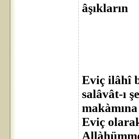
âşıkların
Devrân
Yolun
Devrân
Eviç ilâhî 
salâvât-ı
makàmına ta
Eviç olara
Allàhümme’