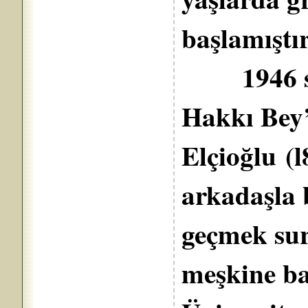
başlamıştır
1946 sen
Hakkı Bey’
Elçioğlu (
arkadaşla b
geçmek sur
meşkine ba