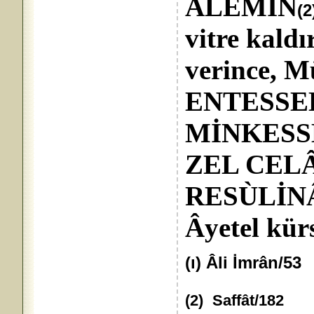
ÂLEMÎN
(2
vitre kaldı
verince, 
ENTESSE
MİNKESS
ZEL CELÂ
RESÙLİNÂ
Âyetel kürs
(ı) Âli İmrân/53
(2)
Saffât/182