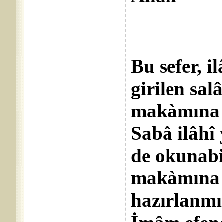
Diye
Bu sefer, 
girilen sal
makàmına ta
Sabâ ilâh
de okunab
makàmına 
hazırlanmış