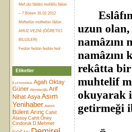
Mef,ùlü fâilâtü mefâîlü fâilün
Eslâfımız
– 7.Bölüm 16.02.2012
Müfteilün müfteilün fâilün
uzun olan,
ARUZ VEZNİ (ÖĞRETİCİ
namâzını m
BİLGİLER)
Feùlün feùlün feùlün feùl
namâzını k
rekâtta bi
Etiketler
muhtelif m
Agah Oktay
8 yıl kesintisiz
Güner
Arif
Alemdaroğlu
okuyarak i
Asım
Nihat Asya
Yenihaber
getirmeği i
Atatürk
Bülent Arınç
Cahit
Atasoy
Cahit Öney
Cindoruk
D.Mehmet
Demirel