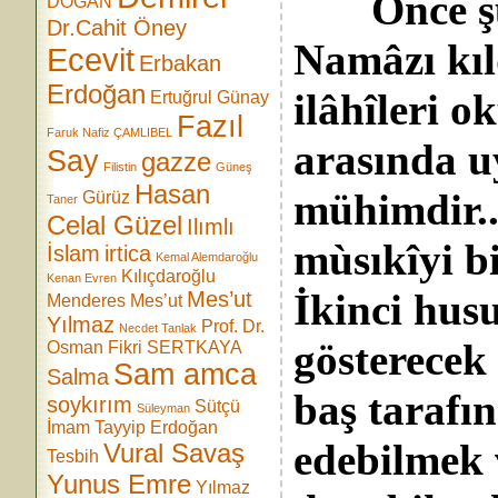
Önce şunu
DOĞAN
Dr.Cahit Öney
Namâzı kıl
Ecevit
Erbakan
Erdoğan
ilâhîleri 
Ertuğrul Günay
Fazıl
Faruk Nafiz ÇAMLIBEL
arasında u
Say
gazze
Filistin
Güneş
Hasan
mühimdir..
Gürüz
Taner
Celal Güzel
Ilımlı
mùsıkîyi b
İslam
irtica
Kemal Alemdaroğlu
Kılıçdaroğlu
Kenan Evren
İkinci husu
Mes’ut
Menderes
Mes’ut
Yılmaz
Prof. Dr.
Necdet Tanlak
gösterecek
Osman Fikri SERTKAYA
Sam amca
Salma
baş tarafın
soykırım
Sütçü
Süleyman
İmam
Tayyip Erdoğan
edebilmek 
Vural Savaş
Tesbih
Yunus Emre
Yılmaz