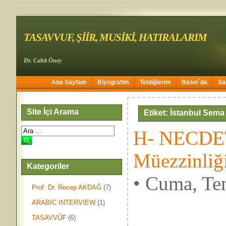
TASAVVUF, ŞİİR, MUSİKİ, HATIRALARIM
Dr. Cahit Öney
Ana Sayfam
Biyografim
Tebliğlerim
Basın`da
Sa
Site İçi Arama
Etiket: İstanbul Sem
H- NECDE
Müezzinliğ
Kategoriler
• Cuma, Te
Prof. Dr. Recep AKDAĞ
(7)
ARABIC INTERVIEW
(1)
TASAVVÛF
(6)