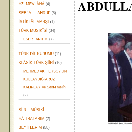
ABDULL
HZ. MEVLÂNÂ
(4)
SEB` A – İ AHRUF
(5)
İSTİKLÂL MARŞI
(1)
TÜRK MUSIKÎSİ
(34)
ESER TANITIMI
(7)
TÜRK DİL KURUMU
(11)
KLÂSİK TÜRK ŞİİRİ
(10)
MEHMED AKİF ERSOY’UN
KULLANDIĞI ARUZ
KALIPLARI ve Sekt-i melîh
(2)
ŞİİR – MÙSIKÎ –
HÂTIRALARIM
(2)
BEYİTLERİM
(58)