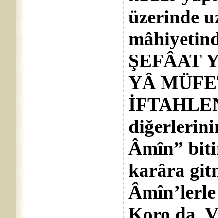
üzerinde u
mâhiyeti
ŞEFÂAT 
YÂ MÜFE
İFTAHLE
diğerlerin
Âmîn” biti
karâra git
Âmîn’lerle
Koro da