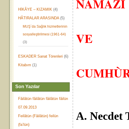
NAMÂZI
HİKÂYE – KIZAMIK
(4)
HÂTIRALAR ARASINDA
(5)
MUŞ`da Sağlık hizmetlerinin
VE
sosyalleştirilmesi (1961-64)
(3)
ESKADER Sanat Törenleri
(6)
Kitabım
(1)
CUMHÙR
Son Yazılar
Fâilâtün fâilâtün fâilâtün fâilün
07.09.2013
A.
Necdet
Feilâtün (Fâilâtün) feilün
(fa’lün)