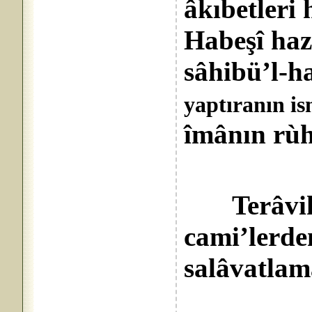
âkıbetleri 
Habeşî hazr
sâhibü’l-h
yaptıranın is
îmânın rùhl
Terâvih 
cami’lerden
salâvatlam