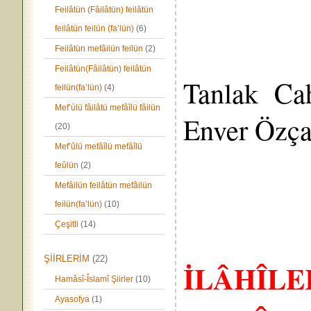
Feilâtün (Fâilâtün) feilâtün
feilâtün feilün (fa’lün)
(6)
Feilâtün mefâilün feilün
(2)
Feilâtün(Fâilâtün) feilâtün
Tanlak
Cah
feilün(fa’lün)
(4)
Mef’ùlü fâilâtü mefâîlü fâilün
Enver Özça
(20)
Mef’ûlü mefâîlü mefâîlü
feûlün
(2)
Mefâilün feilâtün mefâilün
feilün(fa’lün)
(10)
Çeşitli
(14)
ŞİİRLERİM
(22)
İLÂHÎL
Hamâsî-Îslamî Şiirler
(10)
Ayasofya
(1)