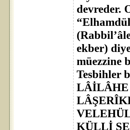
devreder. 
“Elhamdüli
(Rabbil’âl
ekber) diye
müezzine b
Tesbihler 
LÂİLÂHE
LÂŞERÎK
VELEHÜL
KÜLLİ ŞEY