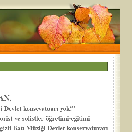
AN,
i Devlet konsevatuarı yok!”
rist ve solistler öğretimi-eğitimi
/gizli Batı Müziği Devlet konservatuvarı