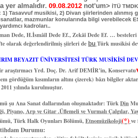
ta yer almalıdır.
09.08.2012
not’um>
İTÜ TMDK’
: 1) Tasavvuf musikisi, 2) Divan şiirlerinden alınmış g
î sanatlar, mazmunlar konularında bilgi verebilecek ES
yardımcı kadroları..
man Dede, H.İsmâîl Dede Ef., Zekâî Dede Ef. … besteleri 
te olarak değerlendirilmiş şiirleri de
Türk musikisi de
bu
IRIM BEYAZIT ÜNİVERSİTESİ TÜRK MUSİKİSİ D
r araştırmacı Yrd. Doç. Dr. Arif DEMİR’in, Konservatu
 gördüğüm kısımların altını çizerek) bâzı bilgiler akta
2011 yılında kurulmuştur.
mü şu Ana Sanat dallarından oluşmaktadır: Türk
Din
Mus
ği, Piyano, Arp ve Gitar .Üflemeli ve Vurmalı Çalgılar, Yay
(*)
mü, Türk Halk Oyunları Bölümü,
Etnomüzikoloji
ve 
İstihdam Durumu: