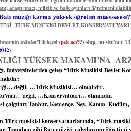
erde konservatuvarlar, eğitim fakültelerinin müzik bölüm
ı, araştırmacı, müzik ve halk oyunları öğretmeni olabilir
 Batı müziği karma yüksek öğretim müessesesi?
İTESİ TÜRK MUSİKİSİ DEVLET KONSERVATU
V
ARI’
imesinin mânâsı/Türkçesi (
pek acı??
) olup, bu site’mi
2012
)
NLIĞI YÜKSEK MAKAMI’NA A
iversitelerden gelen “Türk Musikisi Devlet Konse
malıdır:
 değil, …Türk Musikisi… olmalıdır.
rı… değil, …Konservatuarı… olmalıdır.
algıları Tanbur, Kemençe, Ney, Kanun, Kudüm, Be
ürk musikisi konservatuarlarında, “Türk musikisi
r, Trombon gibi Batı müziği çalgılarının öğretimi 