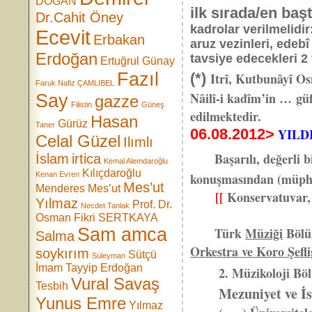
DOĞAN
ilk sırada/en baş
Dr.Cahit Öney
kadrolar verilmelidir
Ecevit
Erbakan
aruz vezinleri, edeb
Erdoğan
tavsiye edecekleri 2 
Ertuğrul Günay
Fazıl
(*)
Itrî, Kutbunâyî Os
Faruk Nafiz ÇAMLIBEL
Nâilî-i kadîm’in … güf
Say
gazze
Filistin
Güneş
edilmektedir.
Hasan
Gürüz
Taner
06.08.2012>
YILD
Celal Güzel
Ilımlı
Başarılı, değerli bi
İslam
irtica
Kemal Alemdaroğlu
Kılıçdaroğlu
Kenan Evren
konuşmasından (müphem
Mes’ut
Menderes
Mes’ut
[[
Konservatuvar, 
Yılmaz
Prof. Dr.
Necdet Tanlak
Osman Fikri SERTKAYA
Sam amca
Türk
Müziği
Bölü
Salma
Orkestra ve Koro Şefli
soykırım
Sütçü
Süleyman
İmam
Tayyip Erdoğan
2. Müzikoloji Bölü
Vural Savaş
Tesbih
Mezuniyet ve 
Yunus Emre
Yılmaz