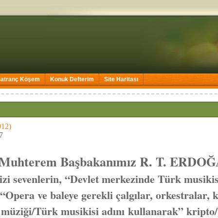
Satranç Köşem
Konuk Defterim
Site Haritası
012)
7
Muhterem Başbakanımız R. T. ERDOĞ
zi sevenlerin, “Devlet merkezinde Türk musikis
“Opera ve baleye gerekli çalgılar, orkestralar, ko
 müziği/Türk musikisi adını kullanarak”
kripto