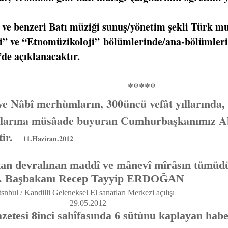
enzeri Batı müziği sunuş/yönetim şekli Türk mus
 “Etnomüzikoloji” bölümlerinde/ana-bölümlerinde
e”de açıklanacaktır.
****
rhùmların, 300üncü vefât yıllarında, Cum
alarına müsâade buyuran Cumhurbaşkanımız Ab
ştir.
11.Haziran.2012
 devralınan maddî ve mânevî mîrâsın tümüdü
anı Recep Tayyip ERDOĞAN
tsnbul / Kandilli Geleneksel El sanatları Merkezi açılışı
5.2012
azetesi 8inci sahîfasında 6 sütùnu kaplayan habe