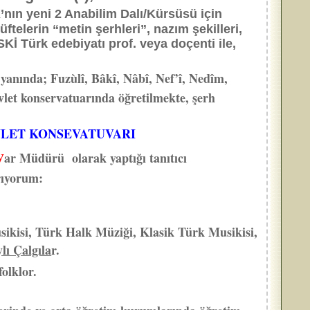
nın yeni 2 Anabilim Dalı/Kürsüsü için
üftelerin “metin şerhleri”, nazım şekilleri,
Kİ Türk edebiyatı prof. veya doçenti ile,
yanında; Fuzùlî, Bâkî, Nâbî, Nef’î, Nedîm,
vlet konservatuarında öğretilmekte, şerh
EVLET KONSEVATUVARI
v
ar Müdürü olarak yaptığı tanıtıcı
rıyorum:
ikisi, Türk Halk Müziği, Klasik Türk Musikisi,
lı Çalgıla
r.
folklor.