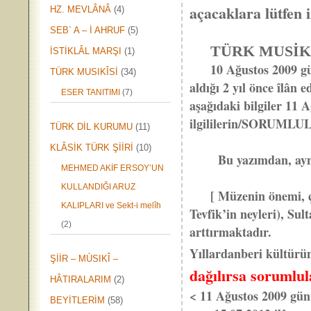
açacaklara lütfen 
HZ. MEVLÂNÂ
(4)
SEB` A – İ AHRUF
(5)
TÜRK MUSİKİS
İSTİKLÂL MARŞI
(1)
10 Ağustos 2009 gü
TÜRK MUSIKÎSİ
(34)
aldığı 2 yıl önce îlân
ESER TANITIMI
(7)
aşağıdaki bilgiler 11
ilgililerin/SORUMLUL
TÜRK DİL KURUMU
(11)
KLÂSİK TÜRK ŞİİRİ
(10)
Bu yazımdan, aynen
MEHMED AKİF ERSOY’UN
KULLANDIĞI ARUZ
[ Müzenin önemi, ç
KALIPLARI ve Sekt-i melîh
Tevfik’in neyleri), Su
(2)
arttırmaktadır.
Yıllardanberi kültürün 
ŞİİR – MÙSIKÎ –
dağılırsa sorumlul
HÂTIRALARIM
(2)
< 11 Ağustos 2009 günü 
BEYİTLERİM
(58)