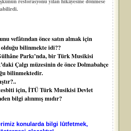
künün restorasyonu yılan hikâyesine dönmese
bilirdi.
u vefâtından önce satın almak için
olduğu bilinmekte idi??
Gülhâne Parkı’nda, bir Türk Musikisi
vak’daki Çalgı müzesinin de önce Dolmabahçe
ğu bilinmektedir.
tır?..
tesbiti için, İTÜ Türk Musikisi Devlet
den bilgi alınmış mıdır?
rimiz konularda bilgi lûtfetmek,