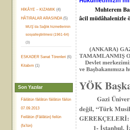
Hükûmetimizin mil
Muhterem Başb
HİKÂYE – KIZAMIK
(4)
âcil müdâhalenizle 
HÂTIRALAR ARASINDA
(5)
**
MUŞ`da Sağlık hizmetlerinin
sosyalleştirilmesi (1961-64)
(3)
(ANKARA) GAZİ
TAMAMLANMIŞ OL
ESKADER Sanat Törenleri
(6)
Devlet merkezimizd
Kitabım
(1)
ve Başbakanımıza h
YÖK Başka
Son Yazılar
Gazi Üniver
Fâilâtün fâilâtün fâilâtün fâilün
değil, “Türk Musik
07.09.2013
GEREKÇELERİ:
Feilâtün (Fâilâtün) feilün
1- İstanbul, İzmi
(fa’lün)