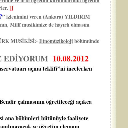
lerinde ve orta öğretim kurumlarında öğretim
ler.
]]
?
” izlenimini veren (Ankara) YILDIRIM
nın, Millî musikimize de hayırlı olmasını
n TÜRK MUSİKİSİ>
Etnomüzikoloji
bölümünde
RZ EDİYORUM
10.08.2012
rvatuarı açma teklifi”ni incelerken
ndir çalmasının öğretileceği açıkca
 ana bölümleri bütünüyle faaliyete
yapılmayacak ve öğretim elemanı