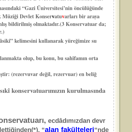
ındaki “Gazi Üniversitesi’nin öncülüğünde
rk Müziği Devlet Konser
v
atu
v
arları bir araya
nlış bildirilmiş olmaktadır.(3 Konservatuar da;
.)
ûsikî” kelimesini kullanarak yüreğimize su
llanmakta olup, bu konu, bu sahîfamın orta
ir: (rezervuvar değil, rezervuar) en beliğ
mùsıkî konservatuarımızın kurulmasında
,
Konservatuarı
ecdâdımızdan devr
alan fakülteleri
ttiğinden(*), “
“nde