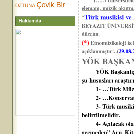
(…..)
Üniversitel
Çevik Bir
ÖZTUNA
elemanı, müzik okutman
Türk musikisi ve
“
Hakkımda
BEYAZIT ÜNİVERS
dilerim.
(*)
Etnomüzikoloji kel
açıklanmıştır!..(
29.08.
YÖK BAŞKA
YÖK Başkanlığı, ün
şu hususları araştır
1- …Türk Müziği…
2- …KonservatuVa
3- Türk musikisi ç
belirtilmelidir.
4- Açılacak olan T
geçmeden” Arp, Kita