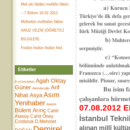
Mef,ùlü fâilâtü mefâîlü fâilün
a)
Kurucu 
– 7.Bölüm 16.02.2012
Türkiye’de ilk defa ge
Müfteilün müfteilün fâilün
gelerek bu sanat geces
Iürk Müziği Devlet K
ARUZ VEZNİ (ÖĞRETİCİ
b)
Muhtere
BİLGİLER)
serpmiştir.
Feùlün feùlün feùlün feùl
c)
“Konser
bölümünde anlatılmakt
Etiketler
Fransızca (…oire) yap
misâldir. Pisuar, suare
Agah Oktay
8 yıl kesintisiz
Güner
Arif
Bu isim f
Alemdaroğlu
Asım
Nihat Asya
çalışanlara hürmet
Yenihaber
Atatürk
07.08.2012 EK
Bülent Arınç
Cahit
Atasoy
Cahit Öney
İstanbul Tekni
Cindoruk
D.Mehmet
Demirel
alınan millî kül