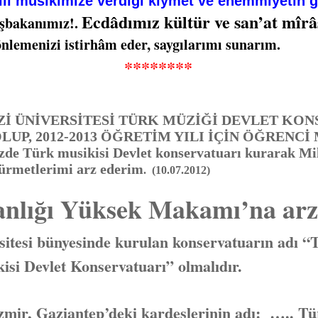
lî mùsıkîmize verdiği kıymet ve ehemmiyetin gö
Ecdâdımız kültür ve san’at mîrâ
akanımız!.
önlemenizi istirhâm eder, saygılarımı sunarım.
******
 ÜNİVERSİTESİ TÜRK MÜZİĞİ DEVLET KON
UP, 2012-2013 ÖĞRETİM YILI İÇİN ÖĞRENCİ
e Türk musikisi Devlet konservatuarı kurarak Mi
ürmetlerimi arz ederim
. (10.07.2012)
nlığı Yüksek Makamı’na ar
sitesi bünyesinde kurulan konservatuarın adı 
isi Devlet Konservatuarı” olmalıdır.
r, Gaziantep’deki kardeşlerinin adı: ….. Türk