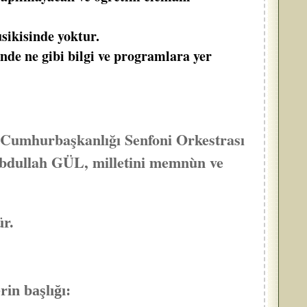
ikisinde yoktur.
 ne gibi bilgi ve programlara yer
hurbaşkanlığı Senfoni Orkestrası
dullah GÜL, milletini memnùn ve
r.
rin başlığı: