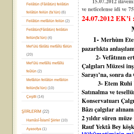
15.07.2012 ilâvem: R
Feilâtün (Fâilâtün) feilâtün
ve netîcelense idi ve 
feilâtün feilün (fa’lün)
(6)
24.07.2012 EK’i 
Feilâtün mefâilün feilün
(2)
Feilâtün(Fâilâtün) feilâtün
1-
Merhùm Etem
feilün(fa’lün)
(4)
Mef’ùlü fâilâtü mefâîlü fâilün
pazarlıkta anlaşıla
(20)
2- Vefâtının ertesi
Mef’ûlü mefâîlü mefâîlü
Çalgıları Müzesi in
feûlün
(2)
Sarayı’na, sonra da
Mefâilün feilâtün mefâilün
3- Etem Ruhi Üngör
feilün(fa’lün)
(10)
Satınalma ve tesellü
Çeşitli
(14)
Konservatuarı Çalgı
Bâzı çalgılar alına
ŞİİRLERİM
(22)
2 yıldır süren müze 
Hamâsî-Îslamî Şiirler
(10)
Rauf Yektâ Bey köşk
Ayasofya
(1)