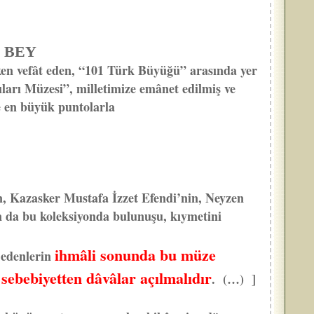
 BEY
ken vefât eden, “101 Türk Büyüğü” arasında yer
ları Müzesi”, milletimize emânet edilmiş ve
e en büyük puntolarla
n, Kazasker Mustafa İzzet Efendi’nin, Neyzen
un da bu koleksiyonda bulunuşu, kıymetini
ihmâli sonunda bu müze
h edenlerin
 sebebiyetten dâvâlar açılmalıdır
. (…) ]