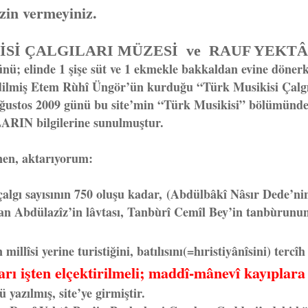
izin vermeyiniz.
İ ÇALGILARI MÜZESİ ve RAUF YEKTÂ
nü; elinde 1 şişe süt ve 1 ekmekle bakkaldan evine döner
 edilmiş Etem Rùhî Üngör’ün kurduğu “Türk Musikisi Çalgı
 Ağustos 2009 günü bu site’min “Türk Musikisi” bölümünd
ARIN bilgilerine sunulmuştur.
, aktarıyorum:
algı sayısının 750 oluşu kadar, (Abdülbâkî Nâsır Dede’ni
ltan Abdülazîz’in lâvtası, Tanbùrî Cemîl Bey’in tanbùrun
millîsi yerine turistiğini, batılısını(=hıristiyânîsini) tercî
arı işten elçektirilmeli; maddî-mânevî kayıplara
yazılmış, site’ye girmiştir.