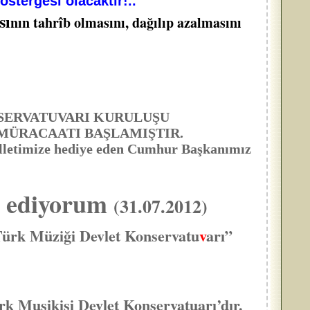
stergesi olacaktır!..
sı
nın tahrîb olmasını, dağılıp azalmasını
SERVATUVARI KURULUŞU
 MÜRACAATI BAŞLAMIŞTIR.
lletimize hediye eden Cumhur Başkanımız
z ediyorum
(31.07.2012)
“Türk Müziği Devlet Konservatu
v
arı”
 Musikisi Devlet Konservatuarı’dır.