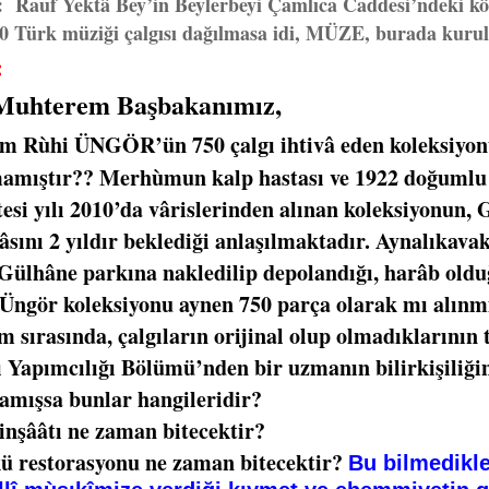
auf Yektâ Bey’in Beylerbeyi Çamlıca Caddesi’ndeki köş
750 Türk müziği çalgısı dağılmasa idi, MÜZE, burada kurula
:
Muhterem Başbakanımız,
 Rùhi ÜNGÖR’ün 750 çalgı ihtivâ eden koleksiyonun
mamıştır?? Merhùmun kalp hastası ve 1922 doğumlu 
 yılı 2010’da vârislerinden alınan koleksiyonun, 
şâsını 2 yıldır beklediği anlaşılmaktadır. Aynalıka
 Gülhâne parkına nakledilip depolandığı, harâb oldu
 koleksiyonu aynen 750 parça olarak mı alınmış
m sırasında, çalgıların orijinal olup olmadıklarının 
 Yapımcılığı Bölümü’nden bir uzmanın bilirkişiliğin
mamışsa bunlar hangileridir?
inşââtı ne zaman bitecektir?
ü restorasyonu ne zaman bitecektir?
Bu bilmedikle