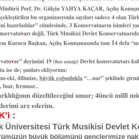
Müdürü Porf. Dr. Gülçin YAHYA KAÇAR, Açılış Konuşmas
rçekleştirilen bu organizasyonla sayıları sadece 4 olan Tü
ini hazırladılar” cümlesinde, 3 Konservatuarın isimleri ya
onservatu
v
arı değil, Türk Musikisi Devlet Konservatuarıdır
1
m Kurucu Başkan, Açılış Konuşmasında tam
4 defa “m
vatu
v
ar” deyimini 19 (
) Devlet konsevatu
v
arı ku
Batı müziği
a ise de; şunları ekliyorum:
ım-eki, dilimize,
büyük çoğunlukla
“…uar” şeklinde girmişt
, fuar, fermuar..
arklılığının düzeltileceğini umar; 4üncü millî 
lerimi arz ederim.
’i :
k Üniversitesi Türk Musikisi Devlet 
türümüzün büyük bölümünü gençlerimize nakle