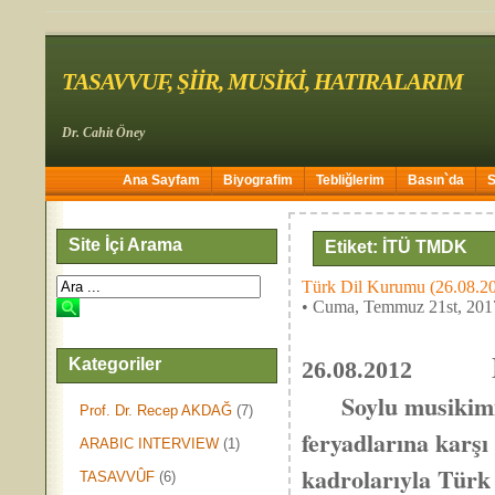
TASAVVUF, ŞİİR, MUSİKİ, HATIRALARIM
Dr. Cahit Öney
Ana Sayfam
Biyografim
Tebliğlerim
Basın`da
Site İçi Arama
Etiket: İTÜ TMDK
Türk Dil Kurumu (26.08.2
• Cuma, Temmuz 21st, 201
Kategoriler
26.08.2012
Soylu musikimi
Prof. Dr. Recep AKDAĞ
(7)
feryadlarına karşı 
ARABIC INTERVIEW
(1)
kadrolarıyla Türk
TASAVVÛF
(6)