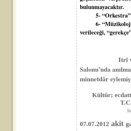
bulunmayacaktır.
5- “Orkestra” ve b
6- “Müzikoloji” ve
verileceği, “gerekç
*
Itrî ve Nâbî me
Salonu’nda anılm
minnetdâr eylemi
Kültür; ecdattan
T.C. Başbak
İs
29.0
akit
07.07.2012
g