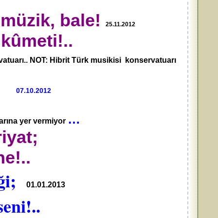
 müzik, bale!
25.11.2012
kûmeti!..
tuarı.. NOT: Hibrit Türk musikisi konservatuarı
e..
07.10.2012
…
larına yer vermiyor
iyat;
e!..
ği;
01.01.2013
ni!..