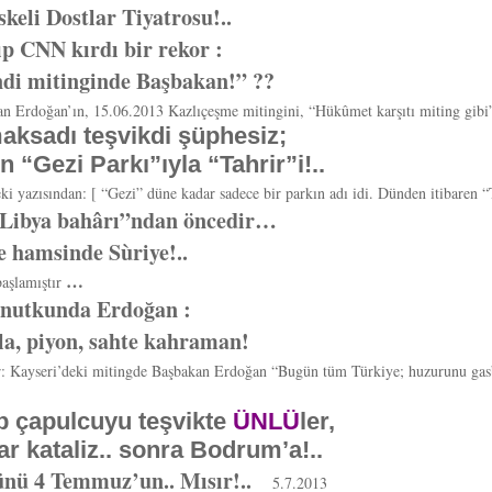
eli Dostlar Tiyatrosu!..
p CNN kırdı bir rekor :
endi mitinginde Başbakan!” ??
n Erdoğan’ın, 15.06.2013 Kazlıçeşme mitingini, “Hükûmet karşıtı miting gibi
aksadı teşvikdi şüphesiz;
 “Gezi Parkı”ıyla “Tahrir”i!..
azısından: [ “Gezi” düne kadar sadece bir parkın adı idi. Dünden itibaren “T
“Libya bahârı”ndan öncedir…
e hamsinde Sùriye!..
…
başlamıştır
i nutkunda Erdoğan :
a, piyon, sahte kahraman!
er: Kayseri’deki mitingde Başbakan Erdoğan “Bugün tüm Türkiye; huzurunu gasb 
ip çapulcuyu teşvikte
ÜNLÜ
ler,
ar kataliz.. sonra
Bodrum’a!..
ünü 4 Temmuz’un.. Mısır!..
5.7.2013