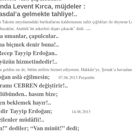
ında Levent Kırca, müjdeler :
Hasdal’a gelmekte tahliye!..
 Taksim meydanındaki barikatlarını kaldırmasını zafer çığlıkları ile duyuran Le
…
ltacaklar, Atatürk’ün askerleri dışarı çıkacak” dedi.
a umanlar, çapulcular..
na biçmek denir buna!..
 Recep Tayyip Erdoğan..
 yüzün hizmetindedir!..
a geldim ise de, bütün millete hizmet ediyorum. Hakkâri’ye, Şırnak’a havaal
oğan aslà eğilmesin;
07.06.2013 Perşembe
amı CEBREN değiştirir!..
ulübünden.. hasım bize;
den beklemek hayır!..
esidir Tayyip Erdoğan;
14.06.2013
zilenler müdâfii!..
!” dediler; “Van minüt!” dedi;