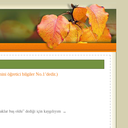
ni öğretici bilgiler No.1’dedir.)
..
yaklar baş oldu” dediği için kaygılıyım