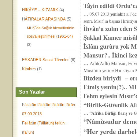
Tâyin edildi Ordu’ca
HİKÂYE – KIZAMIK
(4)
…
yeniakit
05.07.2013
s.1’de
HÂTIRALAR ARASINDA
(5)
sonra Mısır’ın başına Hıristiy
İhvân’a zulm eden S
MUŞ`da Sağlık hizmetlerinin
Şakkal Kamer misâl
sosyalleştirilmesi (1961-64)
İslâm gurùru yok Mı
(3)
Mansur?.. İkinci kez
ESKADER Sanat Törenleri
(6)
…
Adil(Adli) Mansur; Enve
Kitabım
(1)
Musi’nin yerine Hıristiyan
Bizden biriydi
–
ord
Etmiş yemin(?).. MI
Son Yazılar
Fehm eylesin Mısır
“Birlik-Güvenlik Af
Fâilâtün fâilâtün fâilâtün fâilün
…
“Afrika Birliği Barış ve 
07.09.2013
“Nâmùsudur demok
Feilâtün (Fâilâtün) feilün
“Her yerde darbel
(fa’lün)