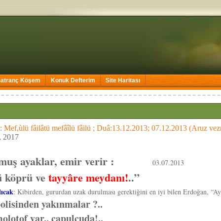
Satranç Köşem
Konuk Defterim
Site Haritası
: Mef,ùlü fâilâtü mefâîlü fâilü ; Duâ:13.12.2013; 07.12.2013 (Aruz vezni
, 2017
lmuş ayaklar, emir verir :
03.07.2013
ü köprü ve
tayyâre meydanı!
..”
lıcak
: Kibirden, gururdan uzak durulması gerektiğini en iyi bilen Erdoğan, “A
olisinden yakınmalar ?..
olotof var.. çapulcuda!..