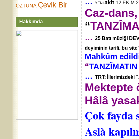
…
akit
12 EKİM 
Çevik Bir
YENİ
ÖZTUNA
Caz-dans,
Hakkımda
“
TANZÎMA
…
25 Batı müziği DEV
deyiminin tarifi, bu si
Mahkûm edil
“
TANZÎMATIN
…
TRT: İllerimizdeki
Mektepte 
Hâlâ yasa
Çok fayda s
Aslà kapıl