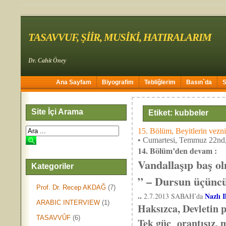
TASAVVUF, ŞİİR, MUSİKİ, HATIRALARIM
Dr. Cahit Öney
Ana Sayfam
Biyografim
Tebliğlerim
Basın`da
Site İçi Arama
Etiket: kubbeler
15. Bölüm, Beyitlerin vezni
• Cumartesi, Temmuz 22nd
14. Bölüm’den devam :
Vandallaşıp baş o
Kategoriler
” – Dursun üçünc
Prof. Dr. Recep AKDAĞ
(7)
..
Nazlı I
2.7.2013 SABAH’da
ARABIC INTERVIEW
(1)
Haksızca, Devletin p
TASAVVÛF
(6)
Tek güç orantısız, m