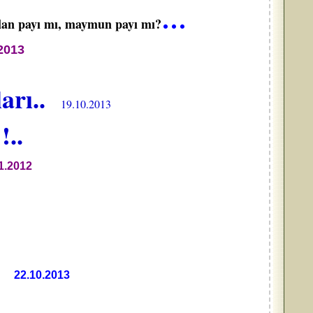
…
slan payı mı, maymun payı mı?
2013
arı..
19.10.2013
!..
1.2012
..
22.10.2013