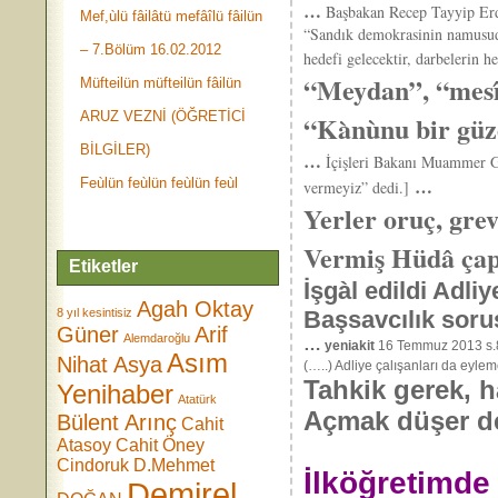
…
Başbakan Recep Tayyip E
Mef,ùlü fâilâtü mefâîlü fâilün
“Sandık demokrasinin namusudur
– 7.Bölüm 16.02.2012
hedefi gelecektir, darbelerin 
“Meydan”, “mesî
Müfteilün müfteilün fâilün
ARUZ VEZNİ (ÖĞRETİCİ
“Kànùnu bir güze
BİLGİLER)
…
İçişleri Bakanı Muammer Gül
…
Feùlün feùlün feùlün feùl
vermeyiz” dedi.]
Yerler oruç, gr
Vermiş Hüdâ çap
Etiketler
İşgàl edildi 
Agah Oktay
8 yıl kesintisiz
Başsavcılık soruş
Güner
Arif
Alemdaroğlu
…
yeniakit
16 Temmuz 2013 s.8’
Asım
Nihat Asya
(…..) Adliye çalışanları da eylem
Tahkik gerek, 
Yenihaber
Atatürk
Açmak düşer de
Bülent Arınç
Cahit
Atasoy
Cahit Öney
Cindoruk
D.Mehmet
İlköğretimde
Demirel