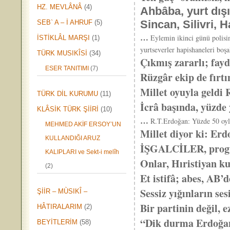
HZ. MEVLÂNÂ
(4)
Ahbâba, yurt dış
Sincan, Silivri, 
SEB` A – İ AHRUF
(5)
…
Eylemin ikinci günü polisin
İSTİKLÂL MARŞI
(1)
yurtseverler hapishaneleri boşa
TÜRK MUSIKÎSİ
(34)
Çıkmış zararlı; fayd
ESER TANITIMI
(7)
Rüzgâr ekip de fırtı
Millet oyuyla geldi
TÜRK DİL KURUMU
(11)
İcrâ başında, yüzde
KLÂSİK TÜRK ŞİİRİ
(10)
…
R.T.Erdoğan: Yüzde 50 oyl
MEHMED AKİF ERSOY’UN
Millet diyor ki: Erd
KULLANDIĞI ARUZ
İŞGALCİLER, progr
KALIPLARI ve Sekt-i melîh
Onlar, Hıristiyan k
(2)
Et istifâ; abes, AB’
Sessiz yığınların s
ŞİİR – MÙSIKÎ –
Bir partinin değil, e
HÂTIRALARIM
(2)
“Dik durma Erdoğan
BEYİTLERİM
(58)