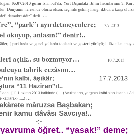
05.07.2013 günü
rdoğan,
İstanbul’da, Yurt Dışındaki Bilim İnsanlarının 2. Kuru
. Dünyanın neresinde olursa olsun, seçimle gelmiş hangi iktidara karşı olursa o
…
hedefi demokrasidir” dedi
re”, “park”ı ayırdetmeyenlere;
7.7.2013
l okuyup, anlasın!” denir!..
er, [ parklarda ve genel yollarda toplantı ve gösteri yürüyüşü düzenlenemeyeceğ
evleri açlık.. su bozmuyor…
10.7.2013
ulcuyu tahrik cezâsını…
Adliye’nin kalbi, âşikâr;
17.7.2013
tura “11 Hazîran”ı!..
den : [ 11 Haziran 2013 tarihinde (…..) Avukatların, yargının
kalbi
olan İstanbul Ad
…
e katılarak (…..)
hakàrete mâruzsa Başbakan;
nir kamu dâvâsı Savcıya!..
-:-
 yavruma öğret.. “yasak!” deme;