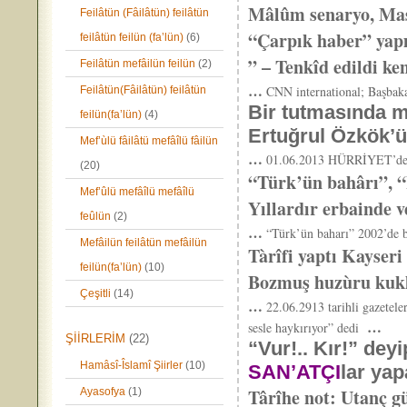
Mâlûm senaryo, Mask
Feilâtün (Fâilâtün) feilâtün
“Çarpık haber” yapı
feilâtün feilün (fa’lün)
(6)
” – Tenkîd edildi k
Feilâtün mefâilün feilün
(2)
…
CNN international; Başbaka
Feilâtün(Fâilâtün) feilâtün
Bir tutmasında m
feilün(fa’lün)
(4)
Ertuğrul Özkök’ün
Mef’ùlü fâilâtü mefâîlü fâilün
…
01.06.2013 HÜRRİYET’deki y
(20)
“Türk’ün bahârı”, 
Mef’ûlü mefâîlü mefâîlü
Yıllardır erbainde v
feûlün
(2)
…
“Türk’ün baharı” 2002’de 
Mefâilün feilâtün mefâilün
Tàrîfi yaptı Kayser
feilün(fa’lün)
(10)
Bozmuş huzùru kukl
Çeşitli
(14)
…
22.06.2913 tarihli gazetel
…
sesle haykırıyor” dedi
ŞİİRLERİM
(22)
“Vur!.. Kır!” dey
Hamâsî-Îslamî Şiirler
(10)
SAN’ATÇI
lar yap
Târîhe not: Utanç g
Ayasofya
(1)