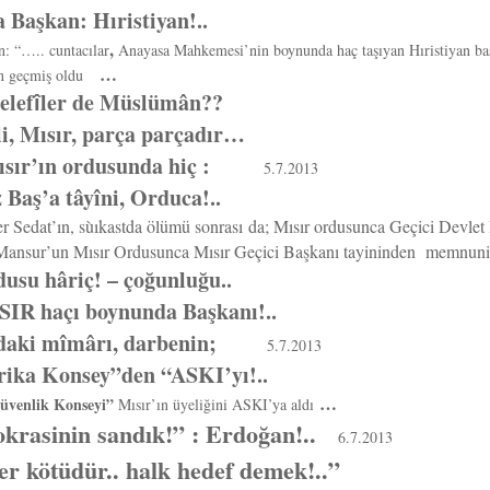
 Başkan: Hıristiyan!..
,
n: “….. cuntacılar
Anayasa Mahkemesi’nin boynunda haç taşıyan Hıristiyan baş
…
an geçmiş oldu
elef
ler de Müslümân??
î
i, Mısır, parça parçadır…
sır’ın ordusunda hiç :
5.7.2013
 Baş’a tâyîni, Orduca!..
r Sedat’ın, sùıkastda ölümü sonrası da; Mısır ordusunca Geçici Devle
 Mansur’un Mısır Ordusunca Mısır Geçici Başkanı tayininden memnuni
usu hâriç! – çoğunluğu..
SIR haçı boynunda Başkanı!..
’daki mîmârı, darbenin;
5.7.2013
rika Konsey”den “ASKI’yı!..
…
Güvenlik Konseyi”
Mısır’ın üyeliğini ASKI’ya aldı
rasinin sandık!” : Erdoğan!..
6.7.2013
er kötüdür.. halk hedef demek!..”