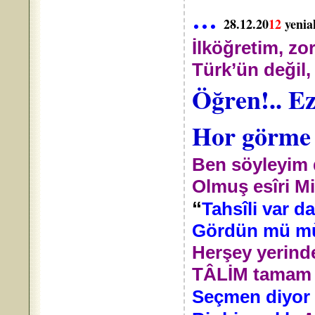
…
28.12.20
12
yenia
İlköğretim, 
Türk’ün değil,
Öğren!.. E
Hor görme m
Ben söyleyim
Olmuş esîri M
“
Tahsîli var d
Gördün mü mùs
Herşey yerind
TÂLİM tamam
Seçmen diyor 