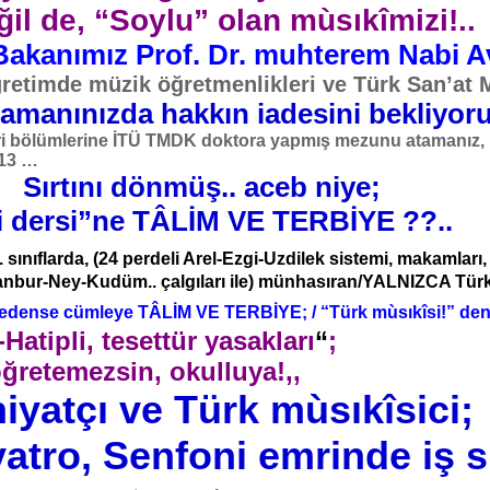
il de, “Soylu” olan mùsıkîmizi!..
 Bakanımız Prof. Dr. muhterem Nabi A
retimde müzik öğretmenlikleri ve Türk San’at Mu
amanınızda hakkın iadesini bekliyoru
ri bölümlerine İTÜ TMDK doktora yapmış mezunu atamanız, ilk
013 …
bı: Sırtını dönmüş.. aceb niye
i dersi”ne TÂLİM VE TERBİYE ??..
ınıflarda, (24 perdeli Arel-Ezgi-Uzdilek sistemi, makamları, u
bur-Ney-Kudüm.. çalgıları ile) münhasıran/YALNIZCA T
edense cümleye TÂLİM VE TERBİYE; / “Türk mùsıkîsi!” dendi
Hatipli, tesettür yasakları
“
;
ğretemezsin, okulluya!,,
hiyatçı ve Türk mùsıkîsici;
yatro, Senfoni emrinde iş s