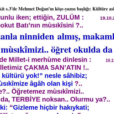
kit s.3’de Mehmet Doğan’ın köşe-yazısı başlığı: Kültüre a
zorunlu iken; ettiğin, ZULÜM :
19.10.
 okut Batı’nın mùsıkîsini ?..
zanla ninniden almış, makaml
ùsıkîmizi.. öğret okulda da 
 de Millet-i merhùme dinlesin :
10.1
illetimiz ÇAKMA SAN’ATIN !..
a kültürü yok!” nesle sâhibiz;
ıkîmize âgâh olan kişi
?..
e?.. Öğretemez mùsıkîmizi..
 da
, TERBİYE noksan.. Olurmu ya?
“
ki:
Gizleme hiçbir hakıykati;