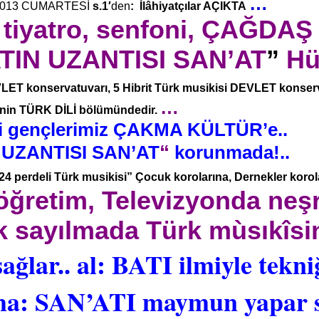
…
2013 CUMARTESİ
s.1′
den
: İlâhiyatçılar AÇIKTA
 tiyatro, senfoni, ÇAĞDAŞ
TIN UZANTISI SAN’AT
”
Hü
LET konservatuvarı, 5 Hibrit Türk musikisi DEVLET konserva
…
te’nin TÜRK DİLİ bölümündedir.
di gençlerimiz ÇAKMA KÜLTÜR’
“
 UZANTISI SAN’AT
korunmada!..
 “24 perdeli Türk musikisi” Çocuk korolarına, Dernekler koro
öğretim, Televizyonda neşr
k sayılmada Türk mùsıkîsin
ağlar.. al: BATI ilmiyle tekni
ma: SAN’ATI maymun yapar se