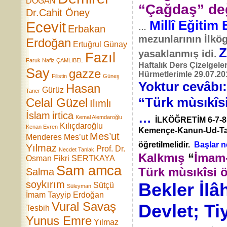
DOĞAN
“Çağdaş” değ
Dr.Cahit Öney
Millî Eğitim
Ecevit
…
Erbakan
mezunlarının İlkög
Erdoğan
Ertuğrul Günay
Z
yasaklanmış idi.
Fazıl
Faruk Nafiz ÇAMLIBEL
Haftalık Ders Çizelgele
Say
gazze
Hürmetlerimle 29.07.2
Filistin
Güneş
Yoktur cevâ
Hasan
Gürüz
Taner
“Türk mùsıkîs
Celal Güzel
Ilımlı
İslam
irtica
…
Kemal Alemdaroğlu
İLKÖĞRETİM 6-7-8. s
Kılıçdaroğlu
Kenan Evren
Kemençe-Kanun-Ud-Tan
Mes’ut
Menderes
Mes’ut
öğretilmelidir.
Başlar n
Yılmaz
Prof. Dr.
Necdet Tanlak
Kalkmış
“
İmam-
Osman Fikri SERTKAYA
Sam amca
Türk mùsıkîsi ö
Salma
soykırım
Bekler İlâ
Sütçü
Süleyman
İmam
Tayyip Erdoğan
Vural Savaş
Devlet; Ti
Tesbih
Yunus Emre
Yılmaz