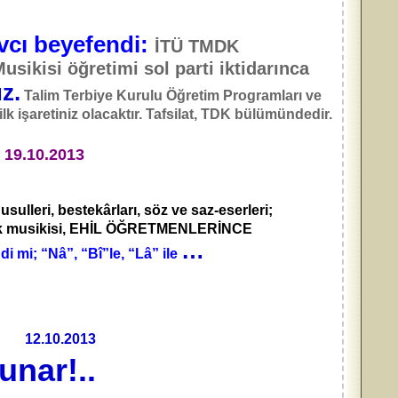
vcı beyefendi:
İTÜ TMDK
sikisi öğretimi sol parti iktidarınca
z.
Talim Terbiye Kurulu Öğretim Programları ve
 işaretiniz olacaktır. Tafsilat, TDK bülümündedir.
;
19.10.2013
sulleri, bestekârları, söz ve saz-eserleri;
ürk musikisi, EHİL ÖĞRETMENLERİNCE
…
 mi; “Nâ”, “Bî”le, “Lâ” ile
12.10.2013
unar!..