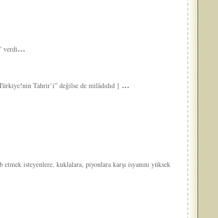
…
” verdi
…
ürkiye!nin Tahrir’i” değilse de milâdıdıd ]
etmek isteyenlere, kuklalara, piyonlara karşı isyanını yüksek