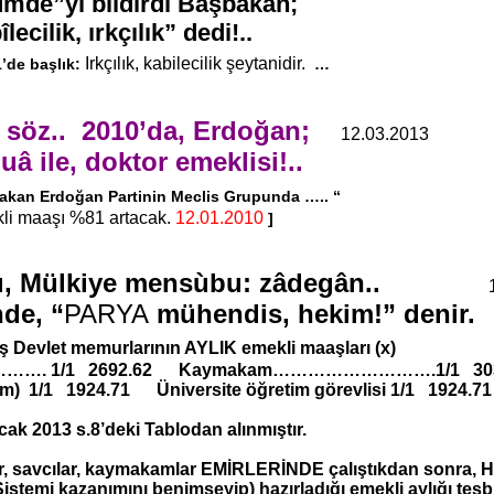
umde”yi bildirdi Başbakan;
ecilik, ırkçılık” dedi!..
Irkçılık, kabilecilik şeytanidir.
’de başlık:
…
 söz.. 2010’da, Erdoğan;
12.03.2013
uâ ile, doktor emeklisi!..
bakan Erdoğan Partinin Meclis Grupunda ….. “
li maaşı %81 artacak.
12.01.2010
]
kçu, Mülkiye mensùbu: zâdegân..
de, “
PARYA
mühendis, hekim!” denir.
ış Devlet memurlarının AYLIK emekli maaşları (x)
…. 1/1 2692.62 Kaymakam……………………….1/1 303
m) 1/1 1924.71 Üniversite öğretim görevlisi 1/1 1924.71
ak 2013 s.8’deki Tablodan alınmıştır.
r, savcılar, kaymakamlar EMİRLERİNDE çalıştıkdan sonra, 
 Sistemi
kazanımı
nı benimseyip) hazırladığı emekli aylığı tesbi