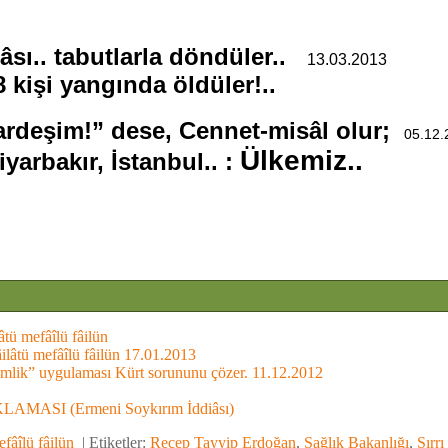
sı.. tabutlarla döndüler..
13.03.2013
 kişi yangında öldüler!..
kardeşim!” dese, Cennet-misâl olur;
05.12.
Ülkemiz..
yarbakır, İstanbul.. :
tü mefâîlü fâilün
ilâtü mefâîlü fâilün 17.01.2013
kimlik” uygulaması Kürt sorununu çözer. 11.12.2012
MASI (Ermeni Soykırım İddiâsı)
fâîlü fâilün
|
Etiketler:
Recep Tayyip Erdoğan
,
Sağlık Bakanlığı
,
Sırrı