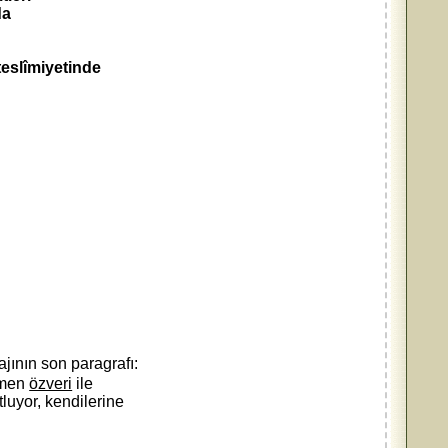
da
teslîmiyetinde
jının son paragrafı:
ğmen
özveri
ile
luyor, kendilerine