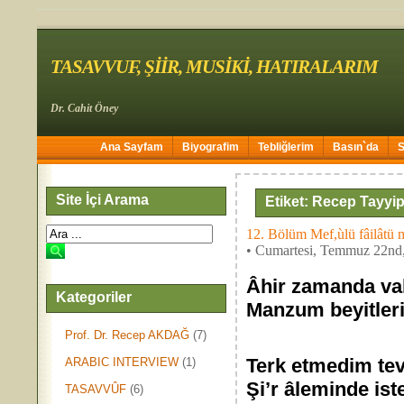
TASAVVUF, ŞİİR, MUSİKİ, HATIRALARIM
Dr. Cahit Öney
Ana Sayfam
Biyografim
Tebliğlerim
Basın`da
Site İçi Arama
Etiket: Recep Tayyi
12. Bölüm Mef,ùlü fâilâtü m
• Cumartesi, Temmuz 22nd
Âhir zamanda vak
Kategoriler
Manzum beyitleri
Prof. Dr. Recep AKDAĞ
(7)
Terk etmedim tev
ARABIC INTERVIEW
(1)
Şi’r âleminde is
TASAVVÛF
(6)