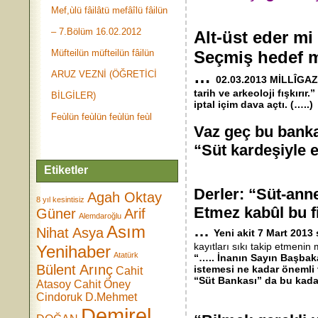
Mef,ùlü fâilâtü mefâîlü fâilün
– 7.Bölüm 16.02.2012
Alt-üst eder mi
Müfteilün müfteilün fâilün
Seçmiş hedef m
…
ARUZ VEZNİ (ÖĞRETİCİ
02.03.2013 MİLLÎGAZE
tarih ve arkeoloji fışkı
BİLGİLER)
iptal içim dava açtı. (…..
Feùlün feùlün feùlün feùl
Vaz geç bu bank
“Süt kardeşiyle 
Etiketler
Derler: “Süt-an
Agah Oktay
8 yıl kesintisiz
Etmez kabûl bu f
Güner
Arif
Alemdaroğlu
Asım
…
Nihat Asya
Yeni akit 7 Mart 2013 
kayıtları sıkı takip etmeni
Yenihaber
Atatürk
“….. İnanın Sayın Başbak
Bülent Arınç
istemesi ne kadar önemli v
Cahit
“Süt Bankası” da bu kadar
Atasoy
Cahit Öney
Cindoruk
D.Mehmet
Demirel