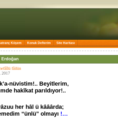
Satranç Köşem
Konuk Defterim
Site Haritası
p Erdoğan
efâîlü fâilün
, 2017
’a-nüvistim!.. Beyitlerim,
mde hakîkat parıldıyor!..
âzuu her hâl ü kââârda;
temedim “ünlü” olmayı
!…