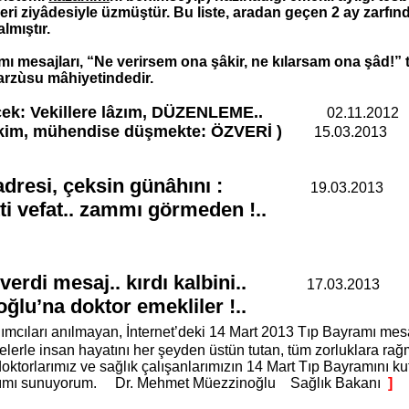
ri ziyâdesiyle üzmüştür. Bu liste, aradan geçen 2 ay zarfın
lmıştır.
ı mesajları, “Ne verirsem ona şâkir, ne kılarsam ona şâd!” 
arzùsu mâhiyetindedir.
 Vekillere lâzım, DÜZENLEME..
02.11.2012
, mühendise düşmekte: ÖZVERİ )
15.03.2013
ar_adresi, çeksin günâhını :
19.03.2013
ti vefat.. zammı görmeden !..
 verdi mesaj.. kırdı kalbini..
17.03.2013
ğlu’na doktor emekliler !..
mcıları anılmayan, İnternet’deki 14 Mart 2013 Tıp Bayramı mesa
erle insan hayatını her şeyden üstün tutan, tüm zorluklara ra
oktorlarımız ve sağlık çalışanlarımızın 14 Mart Tıp Bayramını kut
rımı sunuyorum. Dr. Mehmet Müezzinoğlu Sağlık Bakanı
]