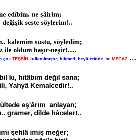
ne edîbim, ne şâirim;
 değişik seste söylerim!..
.. kalemim sustu, söyledim;
z ile oldum haşır-neşir!….
…
en çok
TEŞBİH
kullanılmıştır; hikmetli beyitlerinde ise
MECAZ
il ki, hitâbım değil sana;
ili, Yahyâ Kemalcedir!..
ültede eş’ârım_anlayan;
.. gramer, dilde hâceler!..
kimi şehlâ imiş meğer;