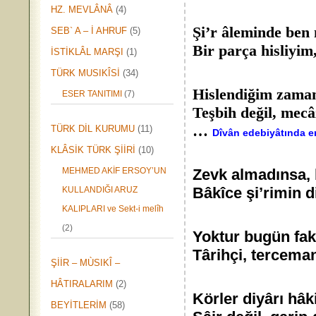
HZ. MEVLÂNÂ
(4)
Şi’r âleminde ben 
SEB` A – İ AHRUF
(5)
Bir parça hisliyim,
İSTİKLÂL MARŞI
(1)
TÜRK MUSIKÎSİ
(34)
Hislendiğim zaman
ESER TANITIMI
(7)
Teşbih değil, mecâ
…
TÜRK DİL KURUMU
(11)
Dîvân edebiyâtında 
KLÂSİK TÜRK ŞİİRİ
(10)
MEHMED AKİF ERSOY’UN
Zevk almadınsa, b
Bâkîce şi’rimin d
KULLANDIĞI ARUZ
KALIPLARI ve Sekt-i melîh
(2)
Yoktur bugün fak
Târihçi, terceman
ŞİİR – MÙSIKÎ –
HÂTIRALARIM
(2)
Körler diyârı hâ
BEYİTLERİM
(58)