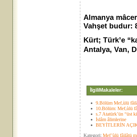
Almanya mâcerâ
Vahşet budur: 8
Kürt; Türk’e “
Antalya, Van, Di
İlgiliMakaleler:
9.Bölüm Mef,ùlü fâilâ
10.Bölüm: Mef,ùlü fâ
s.7 Atatürk’ün “üst 
İslâm âlimlerine
BEYİTLERİN AÇIKLA
Kategori:
Mef’ùlü fâilâtü me