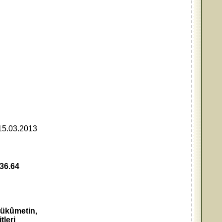
15.03.2013
6.64
Hükûmetin,
tleri