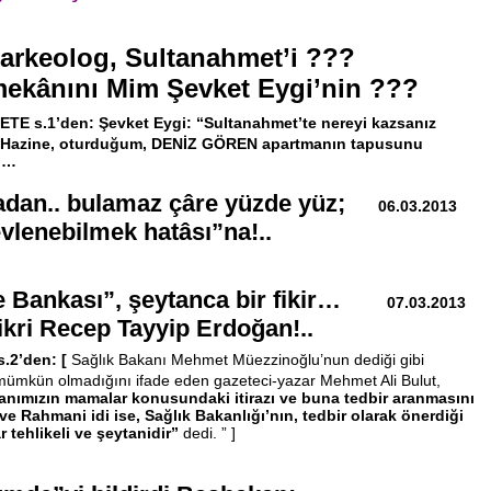
 arkeolog, Sultanahmet’i ???
ekânını Mim Şevket Eygi’nin ???
TE s.1’den: Şevket Eygi: “Sultanahmet’te nereyi kazsanız
rır.” Hazine, oturduğum, DENİZ GÖREN apartmanın tapusunu
) …
adan.. bulamaz çâre yüzde yüz;
06.03.2013
evlenebilmek hatâsı”na!..
ne Bankası”, şeytanca bir fikir…
07.03.2013
ikri Recep Tayyip Erdoğan!..
s.2’den: [
Sağlık Bakanı Mehmet Müezzinoğlu’nun dediği gibi
n mümkün olmadığını ifade eden gazeteci-yazar Mehmet Ali Bulut,
anımızın mamalar konusundaki itirazı ve buna tedbir aranmasını
e Rahmani idi ise, Sağlık Bakanlığı’nın, tedbir olarak önerdiği
 tehlikeli ve şeytanidir”
dedi. ” ]