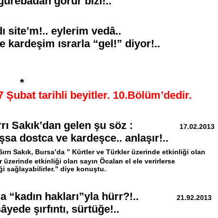
-gurebâdan görür bizi!..
ı site’m!.. eylerim vedâ..
kardeşim ısrarla “gel!” diyor!..
*
 Şubat tarihli beyitler. 10.Bölüm’dedir.
 Sırrı Sakık’dan gelen şu söz :
17.02.2013
sa dostca ve kardeşce.. anlaşır!..
ırrı Sakık, Bursa’da ” Kürtler ve Türkler üzerinde etkinliği olan
 üzerinde etkinliği olan sayın Öcalan el ele verirlerse
ği sağlayabilirler.” diye konuştu.
z da “kadın hakları”yla hürr?!..
21.92.2013
âyede şırfıntı, sürtüğe!..