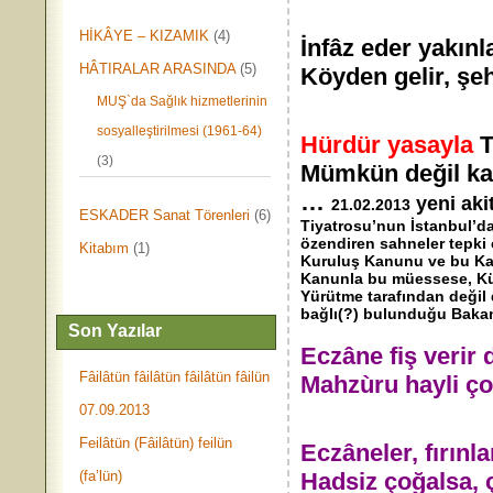
HİKÂYE – KIZAMIK
(4)
İnfâz eder yakınl
HÂTIRALAR ARASINDA
(5)
Köyden gelir, ş
MUŞ`da Sağlık hizmetlerinin
sosyalleştirilmesi (1961-64)
Hürdür yasayla
(3)
Mümkün değil karı
…
yeni aki
21.02.2013
ESKADER Sanat Törenleri
(6)
Tiyatrosu’nun İstanbul’da
özendiren sahneler tepki ç
Kitabım
(1)
Kuruluş Kanunu ve bu Kan
Kanunla bu müessese, Kült
Yürütme tarafından deği
bağlı(?) bulunduğu Bakanl
Son Yazılar
Eczâne fiş verir 
Fâilâtün fâilâtün fâilâtün fâilün
Mahzùru hayli ço
07.09.2013
Feilâtün (Fâilâtün) feilün
Eczâneler, fırınla
(fa’lün)
Hadsiz çoğalsa, ç