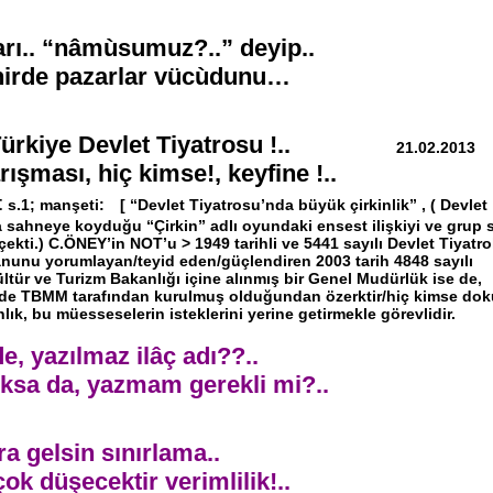
arı.. “nâmùsumuz?..” deyip..
ehirde pazarlar vücùdunu…
Türkiye Devlet Tiyatrosu !..
21.02.2013
şması, hiç kimse!, keyfine !..
t
s.1; manşeti:
[ “Devlet Tiyatrosu’nda büyük çirkinlik” , ( Devlet
 sahneye koyduğu “Çirkin” adlı oyundaki ensest ilişkiyi ve grup 
ekti.) C.ÖNEY’in NOT’u > 1949 tarihli ve 5441 sayılı Devlet Tiyatro
unu yorumlayan/teyid eden/güçlendiren 2003 tarih 4848 sayılı
ür ve Turizm Bakanlığı içine alınmış bir Genel Mudürlük ise de,
l de TBMM tarafından kurulmuş olduğundan özerktir/hiç kimse do
ık, bu müesseselerin isteklerini yerine getirmekle görevlidir.
de, yazılmaz ilâç adı??..
ksa da, yazmam gerekli mi?..
ra gelsin sınırlama..
ok düşecektir verimlilik!..