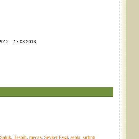
2012 – 17.03.2013
 Sakık
,
Tesbih
,
mecaz
,
Şevket Eygi
,
şehla
,
şırfıntı