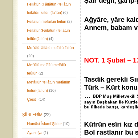
Şâir değil, garip
Feilâtün (Fâilâtün) feilâtün
feilâtün feilün (fa’lün)
(6)
Ağyâre, yâre kald
Feilâtün mefâilün feilün
(2)
Annem, babam ve 
Feilâtün(Fâilâtün) feilâtün
feilün(fa’lün)
(4)
Mef’ùlü fâilâtü mefâîlü fâilün
(20)
NOT. 1 Şubat – 17
Mef’ûlü mefâîlü mefâîlü
feûlün
(2)
Tasdik gerekli
Mefâilün feilâtün mefâilün
Türk – Kürt konuş
feilün(fa’lün)
(10)
…
BDP Muş Milletvekili S
Çeşitli
(14)
sayın Başbakan ile Kürtler
bu ülkede barışı, kardeşli
ŞİİRLERİM
(22)
Küfrün esîri kı
Hamâsî-Îslamî Şiirler
(10)
Bol rastlanır bu s
Ayasofya
(1)