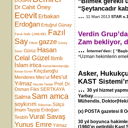
“Bilmek gerekli 
DOĞAN
Dr.Cahit Öney
“Şeytancadır kabîl
Ecevit
…
Erbakan
11 Mart 2013
STAR s.1
Erdoğan
Ertuğrul Günay
Fazıl
Verdin Grup’da
Faruk Nafiz ÇAMLIBEL
Say
gazze
Zam bekliyor, d
Filistin
Güneş
Hasan
…
Gürüz
İnternet’den: [ “Baş
Taner
Celal Güzel
Uzman hekimlerin emek
“
Ilımlı
İslam
irtica
Kemal Alemdaroğlu
Kılıçdaroğlu
Asker, Huku
Kenan Evren
Mes’ut
Menderes
Mes’ut
KAST Sistemi’n
Yılmaz
Prof. Dr.
Necdet Tanlak
…
Osman Fikri SERTKAYA
30 yıl hizmet yapm
Sam amca
Yarbay………………………
Salma
Mühendis, Doktor(Heki
soykırım
Sütçü
Süleyman
İmam
Tayyip Erdoğan
(x) POSTA gazetesi 8 Oc
Vural Savaş
Tesbih
30 yıl boyunca hakimle
Yunus Emre
Yılmaz
(1960’ın getirdiği Kast