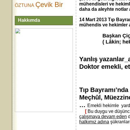
Çevik Bir
mühendisleri ve hekimle
ÖZTUNA
daha da aleyhte notlar a
14 Mart 2013 Tıp Bayram
Hakkımda
mühendis ve hekimler 
Başkan Çiçek:
( Lâkin; hekim
Yanlış yazanl
Doktor emekli, et
Tıp Bayramı’nda
Meçhûl, Müezzino
…
Emekli hekimle yardı
[
Bu duygu ve düşüncel
çalışmaya devam eden
d
halkımız adına
şükranla