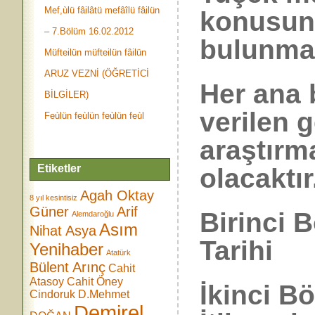
Mef,ùlü fâilâtü mefâîlü fâilün
konusund
– 7.Bölüm 16.02.2012
bulunmak
Müfteilün müfteilün fâilün
ARUZ VEZNİ (ÖĞRETİCİ
Her ana 
BİLGİLER)
verilen g
Feùlün feùlün feùlün feùl
araştırm
Etiketler
olacaktır
Agah Oktay
8 yıl kesintisiz
Güner
Arif
Birinci 
Alemdaroğlu
Asım
Nihat Asya
Tarihi
Yenihaber
Atatürk
Bülent Arınç
Cahit
Atasoy
Cahit Öney
İkinci B
Cindoruk
D.Mehmet
Demirel