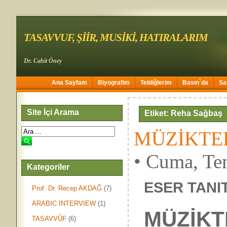
TASAVVUF, ŞİİR, MUSİKİ, HATIRALARIM
Dr. Cahit Öney
Ana Sayfam
Biyografim
Tebliğlerim
Basın`da
Sa
Site İçi Arama
Etiket: Reha Sağbaş
MÜZİKTER
• Cuma, Te
Kategoriler
ESER TANITI
Prof. Dr. Recep AKDAĞ
(7)
ARABIC INTERVIEW
(1)
MÜZİKT
TASAVVÛF
(6)