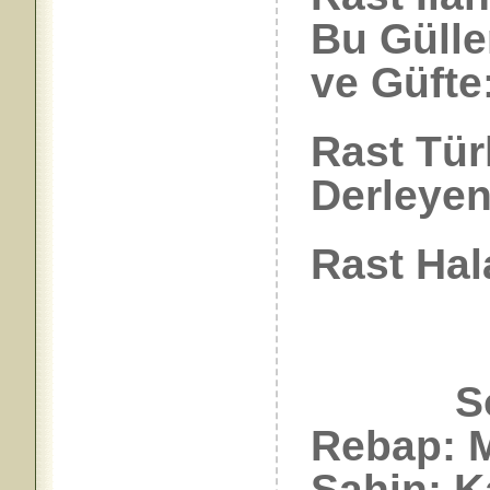
Bu Gülle
ve Güfte:
Rast Tür
Derleyen
Rast Hal
Solist
Rebap: M
Şahin; 