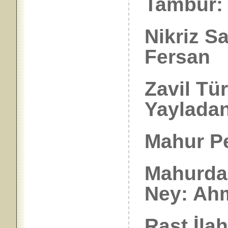
Tambur:
Nikriz S
Fersan
Zavil Tü
Yayladan
Mahur Pe
Mahurdan
Ney: Ah
Rast İlah