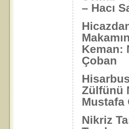
– Hacı S
Hicazdan
Makamın
Keman: N
Çoban
Hisarbus
Zülfünü 
Mustafa
Nikriz T