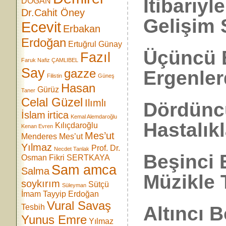
İtibarıyl
DOĞAN
Dr.Cahit Öney
Gelişim 
Ecevit
Erbakan
Erdoğan
Ertuğrul Günay
Üçüncü 
Fazıl
Faruk Nafiz ÇAMLIBEL
Say
gazze
Ergenler
Filistin
Güneş
Hasan
Gürüz
Taner
Celal Güzel
Ilımlı
Dördüncü
İslam
irtica
Kemal Alemdaroğlu
Hastalık
Kılıçdaroğlu
Kenan Evren
Mes’ut
Menderes
Mes’ut
Yılmaz
Prof. Dr.
Necdet Tanlak
Beşinci 
Osman Fikri SERTKAYA
Sam amca
Salma
Müzikle 
soykırım
Sütçü
Süleyman
İmam
Tayyip Erdoğan
Vural Savaş
Tesbih
Altıncı 
Yunus Emre
Yılmaz