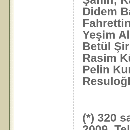
Didem Ba
Fahretti
Yeşim Al
Betül Şir
Rasim K
Pelin Ku
Resuloğl
(*) 320 
2009 Tel