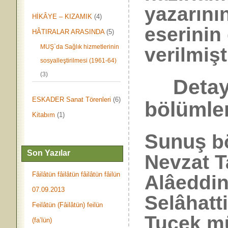
yazarının
HİKÂYE – KIZAMIK
(4)
eserinin
HÂTIRALAR ARASINDA
(5)
MUŞ`da Sağlık hizmetlerinin
verilmişt
sosyalleştirilmesi (1961-64)
(3)
Detay
ESKADER Sanat Törenleri
(6)
bölümler
Kitabım
(1)
Sunuş
b
Son Yazılar
Nevzat T
Fâilâtün fâilâtün fâilâtün fâilün
Alâeddin
07.09.2013
Selâhatti
Feilâtün (Fâilâtün) feilün
Tuçek mü
(fa’lün)