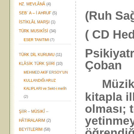
HZ. MEVLÂNÂ
(4)
(Ruh Sağ
SEB` A – İ AHRUF
(5)
İSTİKLÂL MARŞI
(1)
( CD Hed
TÜRK MUSIKÎSİ
(34)
ESER TANITIMI
(7)
Psikiyat
TÜRK DİL KURUMU
(11)
Çoban
KLÂSİK TÜRK ŞİİRİ
(10)
MEHMED AKİF ERSOY’UN
Müzik
KULLANDIĞI ARUZ
KALIPLARI ve Sekt-i melîh
kitapla i
(2)
olması; 
ŞİİR – MÙSIKÎ –
yetinmey
HÂTIRALARIM
(2)
öğrendiğ
BEYİTLERİM
(58)