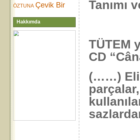
Tanımı v
Çevik Bir
ÖZTUNA
Hakkımda
TÜTEM ya
CD “Cân
(……) Eli
parçalar
kullanıl
sazlarda