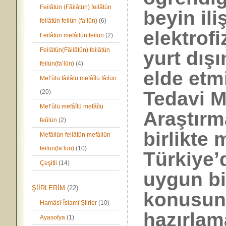
Feilâtün (Fâilâtün) feilâtün
beyin ili
feilâtün feilün (fa’lün)
(6)
elektrofi
Feilâtün mefâilün feilün
(2)
Feilâtün(Fâilâtün) feilâtün
yurt dış
feilün(fa’lün)
(4)
elde etm
Mef’ùlü fâilâtü mefâîlü fâilün
Tedavi M
(20)
Mef’ûlü mefâîlü mefâîlü
Araştırm
feûlün
(2)
birlikte 
Mefâilün feilâtün mefâilün
feilün(fa’lün)
(10)
Türkiye’
Çeşitli
(14)
uygun bi
ŞİİRLERİM
(22)
konusund
Hamâsî-Îslamî Şiirler
(10)
hazırlama
Ayasofya
(1)