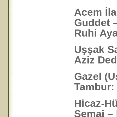
Acem İla
Guddet –
Ruhi Aya
Uşşak S
Aziz De
Gazel (U
Tambur: 
Hicaz-H
Semai –