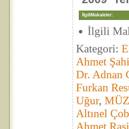
İlgiliMakaleler:
İlgili M
Kategori:
E
Ahmet Şah
Dr. Adnan 
Furkan Res
Uğur
,
MÜZ
Altınel Ço
Ahmet Ras