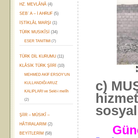
HZ. MEVLÂNÂ
(4)
SEB` A – İ AHRUF
(5)
İSTİKLÂL MARŞI
(1)
TÜRK MUSIKÎSİ
(34)
ESER TANITIMI
(7)
TÜRK DİL KURUMU
(11)
KLÂSİK TÜRK ŞİİRİ
(10)
MEHMED AKİF ERSOY’UN
c) MUŞ
KULLANDIĞI ARUZ
KALIPLARI ve Sekt-i melîh
hizmet
(2)
sosyal
ŞİİR – MÙSIKÎ –
HÂTIRALARIM
(2)
Güncel
BEYİTLERİM
(58)