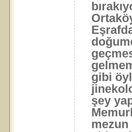
bırakıy
Ortaköy
Eşrafd
doğumd
geçmesi
gelmemi
gibi öyl
jinekol
şey ya
Memurl
mezun 