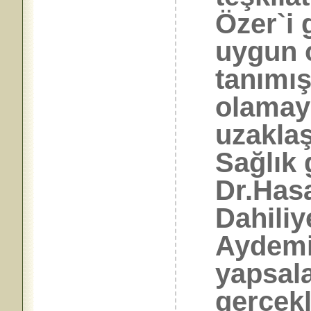
Özer`i 
uygun 
tanımış
olamay
uzaklaş
Sağlık 
Dr.Has
Dahiliy
Aydemi
yapsala
gerçekl