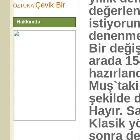
Çevik Bir
ÖZTUNA
değerlen
istiyoru
Hakkımda
denenmed
Bir deği
arada 15
hazırla
Muş`taki
şekilde 
Hayır. S
Klasik y
sonra de