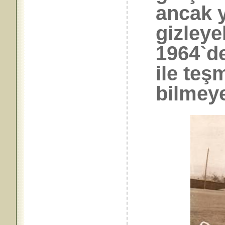
ancak y
gizleyeb
1964`d
ile teşm
bilmey