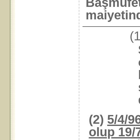
Başmüfet
maiyetind
(1
(2)
5/4/96
olup 19/