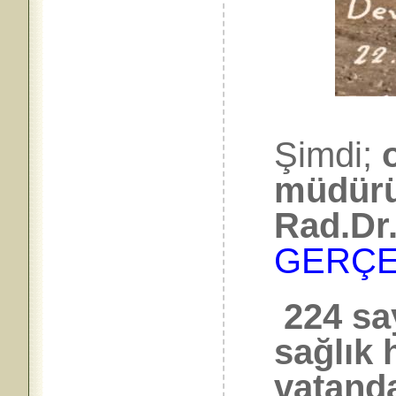
Şimdi;
müdürü
Rad.Dr
GERÇE
224 say
sağlık 
vatanda