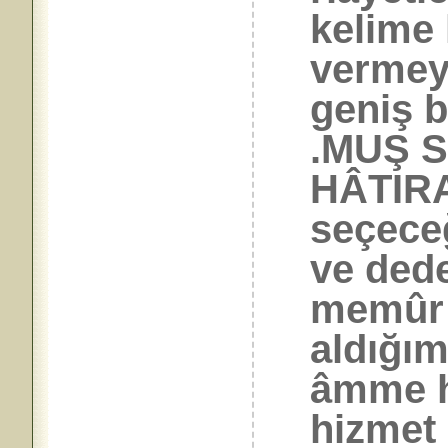
kelime
vermey
geniş b
.MUŞ 
HÂTIRA
seçece
ve dede
memûr 
aldığım
âmme h
hizmet 