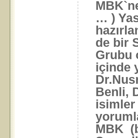
MBK`ne
… ) Yas
hazırl
de bir 
Grubu 
içinde 
Dr.Nusr
Benli, 
isimler
yorumla
MBK (b