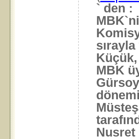
` den :
MBK`nin
Komisy
sırayl
Küçük,
MBK üy
Gürsoyt
dönemi
Müsteşa
tarafın
Nusret 