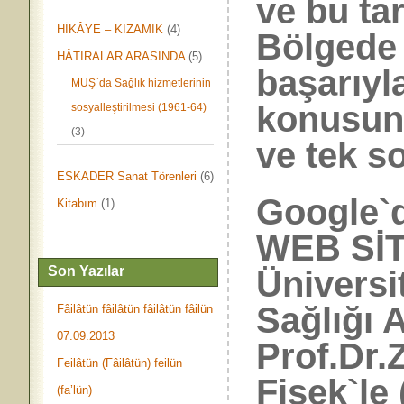
ve bu tar
HİKÂYE – KIZAMIK
(4)
Bölgede 
HÂTIRALAR ARASINDA
(5)
başarıy
MUŞ`da Sağlık hizmetlerinin
konusun
sosyalleştirilmesi (1961-64)
(3)
ve tek s
ESKADER Sanat Törenleri
(6)
Google`d
Kitabım
(1)
WEB SİT
Son Yazılar
Üniversi
Sağlığı 
Fâilâtün fâilâtün fâilâtün fâilün
07.09.2013
Prof.Dr.
Feilâtün (Fâilâtün) feilün
Fişek`le
(fa’lün)