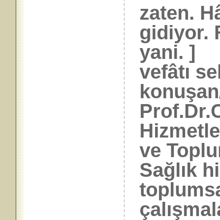
zaten. H
gidiyor.
yani. ]
vefâtı s
konuşan
Prof.Dr.
Hizmetle
ve Topl
Sağlık h
toplumsa
çalışmala