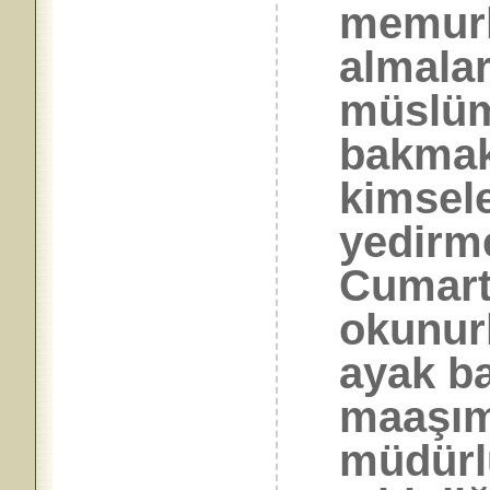
memurl
almalar
müslüm
bakmak
kimsel
yedirme
Cumart
okunur
ayak ba
maaşımı
müdürl