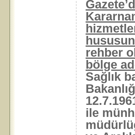
Gazete’
Kararnam
hizmetle
hususund
rehber o
bölge ad
Sağlık b
Bakanlı
12.7.1961
ile münh
müdürlüğ