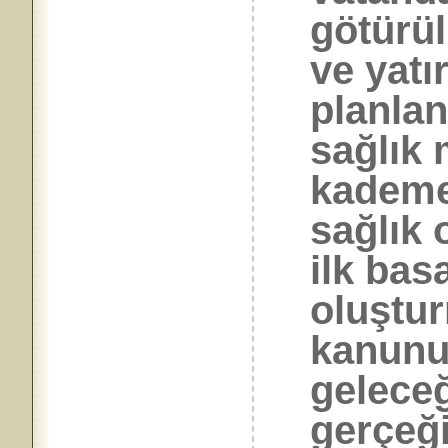
götürül
ve yatı
planlan
sağlık
kademe
sağlık 
ilk bas
oluştur
kanunun
gelece
gerçeği