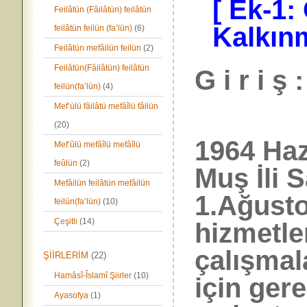
[ Ek-1
Feilâtün (Fâilâtün) feilâtün
Kalkın
feilâtün feilün (fa’lün)
(6)
Feilâtün mefâilün feilün
(2)
Feilâtün(Fâilâtün) feilâtün
G i r i ş :
feilün(fa’lün)
(4)
Mef’ùlü fâilâtü mefâîlü fâilün
196
(20)
1964 Haz
Mef’ûlü mefâîlü mefâîlü
feûlün
(2)
Muş İli 
Mefâilün feilâtün mefâilün
1.Ağusto
feilün(fa’lün)
(10)
Çeşitli
(14)
hizmetle
çalışmal
ŞİİRLERİM
(22)
Hamâsî-Îslamî Şiirler
(10)
için gere
Ayasofya
(1)