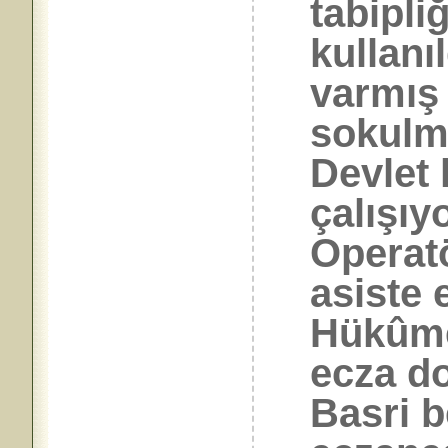
tabipli
kullanı
varmış 
sokulmu
Devlet 
çalışıy
Operatö
asiste 
Hükûmet
ecza do
Basri be