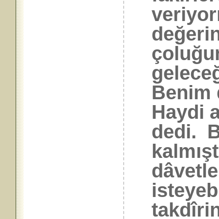
veriyo
değeri
çoluğu
geleceğ
Benim d
Haydi a
dedi. B
kalmışt
dâvetle
isteyeb
takdîri