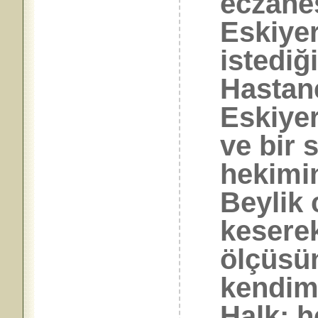
eczanes
Eskiyer
istediğ
Hastane
Eskiyer
ve bir s
hekimin
Beylik 
kesere
ölçüsü
kendim
Halk; h