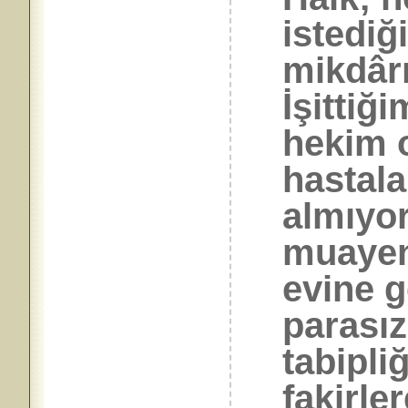
istediğ
mikdârı
İşittiğ
hekim 
hastal
almıyo
muayen
evine g
parasız
tabipli
fakirle