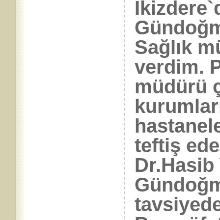
İkizdere`
Gündoğmu
Sağlık m
verdim. P
müdürü çe
kurumları
hastanele
teftiş ed
Dr.Hasib 
Gündoğmu
tavsiyed