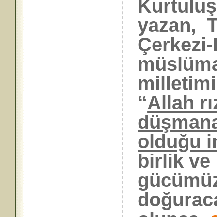
Kurtuluş
yazan, T
Çerkezi-
müslüman
milletim
“
Allah rı
düşmana
olduğu 
birlik v
gücümüz
doğuracak