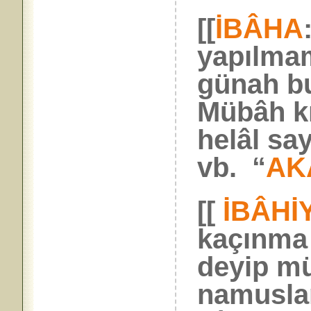
[[
İBÂHA
yapılma
günah b
Mübâh kı
helâl sa
vb. “
AK
[[
İBÂHİ
kaçınma 
deyip mü
namuslar