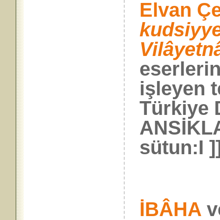
Elvan Çe
kudsiyy
Vilâyet
eserleri
işleyen 
Türkiye 
ANSİKLA
sütun:I ]
İBÂHA
v