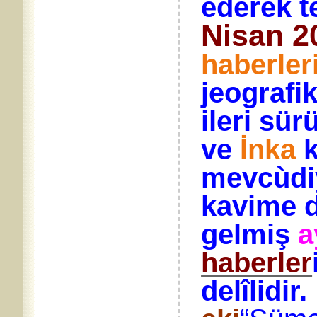
ederek te
Nisan 2
haberler
jeografik
ileri sü
ve
İnka
k
mevcùdiy
kavime 
gelmiş
a
haberler
delîlidir.