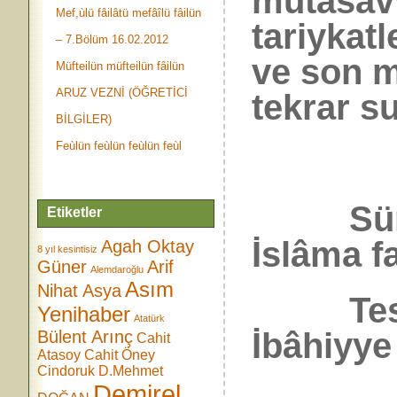
mutasavv
Mef,ùlü fâilâtü mefâîlü fâilün
tariykatl
– 7.Bölüm 16.02.2012
ve son m
Müfteilün müfteilün fâilün
ARUZ VEZNİ (ÖĞRETİCİ
tekrar 
BİLGİLER)
Feùlün feùlün feùlün feùl
Sünnîl
Etiketler
İslâma fa
Agah Oktay
8 yıl kesintisiz
Güner
Arif
Alemdaroğlu
Asım
Nihat Asya
Teslis,
Yenihaber
Atatürk
İbâhiyye 
Bülent Arınç
Cahit
Atasoy
Cahit Öney
Cindoruk
D.Mehmet
Demirel