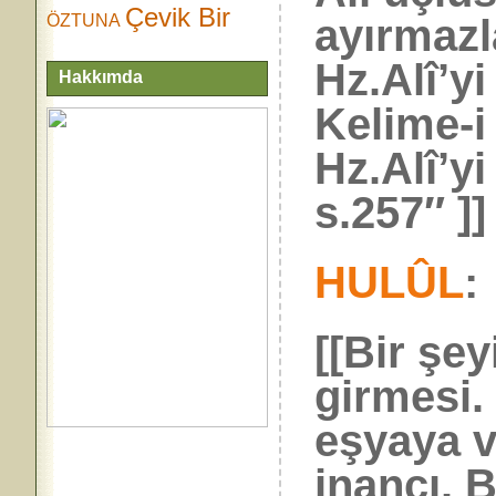
Çevik Bir
ayırmazl
ÖZTUNA
Hz.Alî’yi
Hakkımda
Kelime-i
Hz.Alî’yi
s.257″ ]]
HULÛL
:
[[Bir şey
girmesi. 
eşyaya v
inancı. 