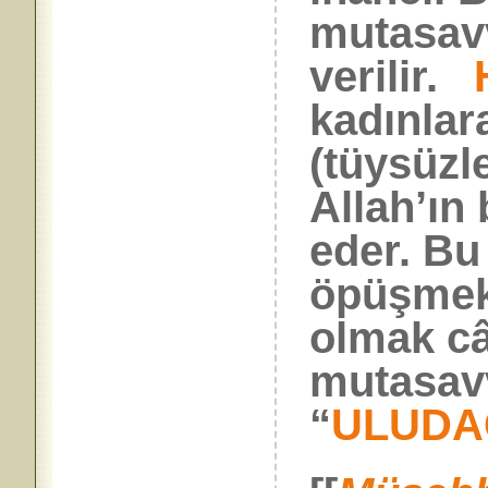
mutasavv
verilir.
kadınlar
(tüysüzl
Allah’ın 
eder. Bu
öpüşmek
olmak câ
mutasavv
“
ULUDA