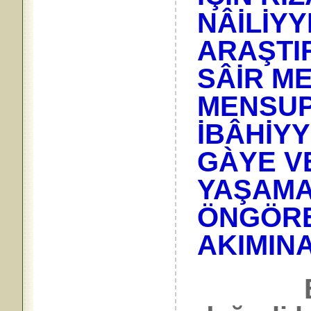
NÂİLİYY
ARAŞTI
SÂİR M
MENSUP
İBÂHİYY
GÀYE V
YAŞAMA
ÖNGÖRE
AKIMINA
Bu ta’