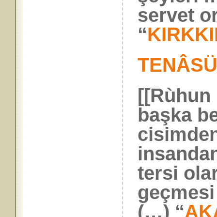
servet o
“
KIRKKI
TENÂS
[[Rùhun 
başka be
cisimden
insanda
tersi ol
geçmesi 
(…) “
AK