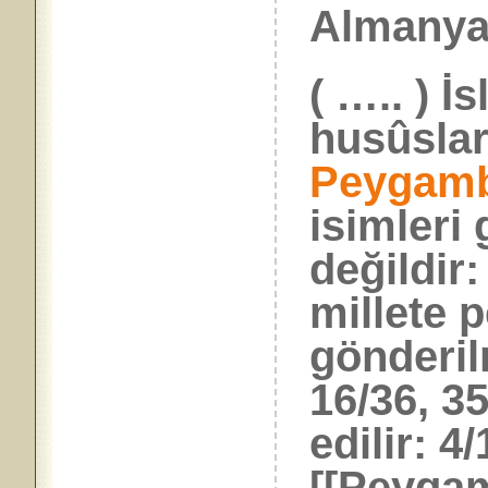
Almanya’
( ….. ) İ
husûslar
Peygamb
isimleri
değildir:
millete
gönderilm
16/36, 35
edilir: 4/
[[Peygam