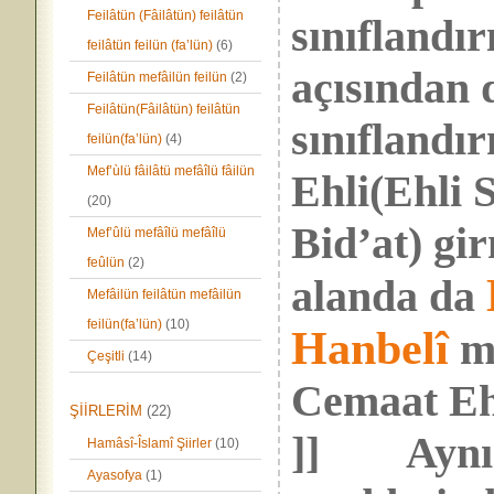
Feilâtün (Fâilâtün) feilâtün
sınıflandır
feilâtün feilün (fa’lün)
(6)
açısından d
Feilâtün mefâilün feilün
(2)
Feilâtün(Fâilâtün) feilâtün
sınıflandı
feilün(fa’lün)
(4)
Mef’ùlü fâilâtü mefâîlü fâilün
Ehli(Ehli S
(20)
Bid’at) gi
Mef’ûlü mefâîlü mefâîlü
feûlün
(2)
alanda da
Mefâilün feilâtün mefâilün
feilün(fa’lün)
(10)
Hanbelî
me
Çeşitli
(14)
Cemaat Ehl
ŞİİRLERİM
(22)
]] Aynı 
Hamâsî-Îslamî Şiirler
(10)
Ayasofya
(1)