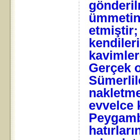
gönderil
ümmeti
etmiştir;
kendileri
kavimlerc
Gerçek o
Sümerlil
nakletme
evvelce 
Peygambe
hatırları