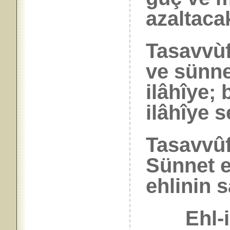
azaltacak
Tasavvùf
ve sünnet
ilâhîye; 
ilâhîye s
Tasavvûf
Sünnet e
ehlinin sa
Ehl-i sü