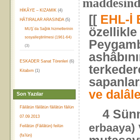
maddesind
HİKÂYE – KIZAMIK
(4)
[[
EHL-İ 
HÂTIRALAR ARASINDA
(5)
özellikle
MUŞ`da Sağlık hizmetlerinin
sosyalleştirilmesi (1961-64)
Peygamb
(3)
ashâbını
ESKADER Sanat Törenleri
(6)
terkeder
Kitabım
(1)
sapanl
ve dalâle
Son Yazılar
Fâilâtün fâilâtün fâilâtün fâilün
4 Sünn
07.09.2013
erbaaya)
Feilâtün (Fâilâtün) feilün
(fa’lün)