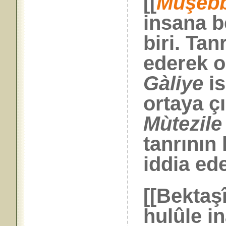
[[
Müşebb
insana b
biri. Tan
ederek or
Gàliye
i
ortaya ç
Mùtezile
tanrının
iddia ed
[[Bektaş
hulûle in