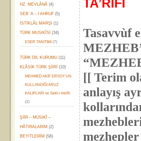
TA’RÎFİ
HZ. MEVLÂNÂ
(4)
SEB` A – İ AHRUF
(5)
İSTİKLÂL MARŞI
(1)
Tasavvùf e
TÜRK MUSIKÎSİ
(34)
ESER TANITIMI
(7)
MEZHEB’l
TÜRK DİL KURUMU
(11)
“MEZHEB”
KLÂSİK TÜRK ŞİİRİ
(10)
[[ Terim o
MEHMED AKİF ERSOY’UN
KULLANDIĞI ARUZ
anlayış ay
KALIPLARI ve Sekt-i melîh
(2)
kollarından
mezhebleri
ŞİİR – MÙSIKÎ –
HÂTIRALARIM
(2)
mezhepler
BEYİTLERİM
(58)