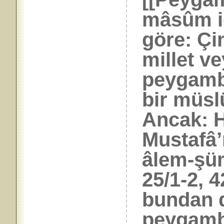
mâsûm id
göre: Çi
millet v
peygamb
bir müs
Ancak:
Mustafâ’
âlem-şüm
25/1-2, 4
bundan 
peygamb