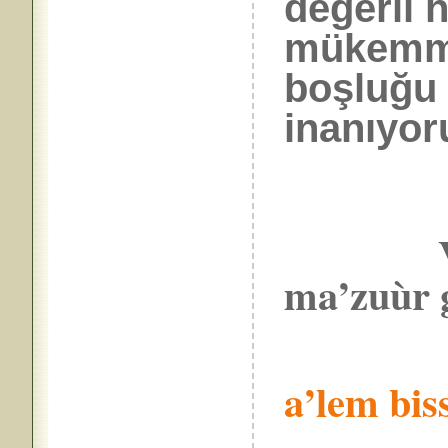
değerli 
mükemmel
boşluğu 
inanıyor
ma’zuùr
Ey
a’lem bis