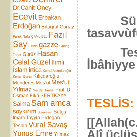
DOĞAN
Dr.Cahit Öney
Ecevit
Sünnî 
Erbakan
Erdoğan
Ertuğrul Günay
tasavvùf
Fazıl
Faruk Nafiz ÇAMLIBEL
Say
gazze
Filistin
Güneş
Teslis,
Hasan
Gürüz
Taner
İbâhiyye 
Celal Güzel
Ilımlı
İslam
irtica
Kemal Alemdaroğlu
Kılıçdaroğlu
Kenan Evren
Mes’ut
Menderes
Mes’ut
Yılmaz
Prof. Dr.
Necdet Tanlak
Osman Fikri SERTKAYA
TESLİS:
Sam amca
Salma
soykırım
Sütçü
Süleyman
İmam
Tayyip Erdoğan
[[Allah(
Vural Savaş
Tesbih
Alî üçlüs
Yunus Emre
Yılmaz