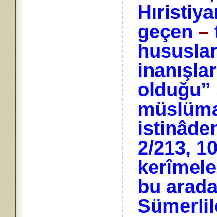
Hıristiya
geçen
–
hususlar
inanışla
olduğu” s
müslüma
istinâde
2/213, 10
kerîmele
bu arada
Sümerli