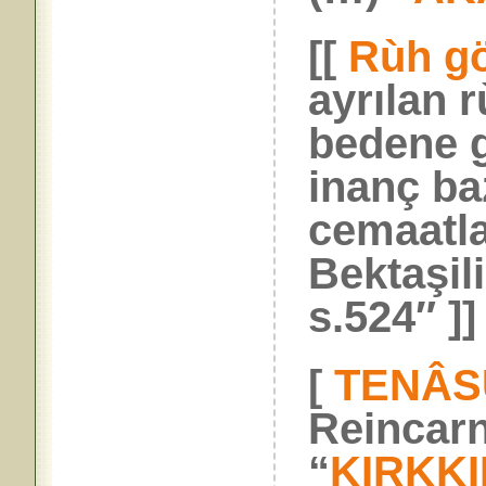
[[
Rùh g
ayrılan 
bedene g
inanç ba
cemaatla
Bektaşil
s.524″ ]]
[
TENÂS
Reincarn
“
KIRKKI