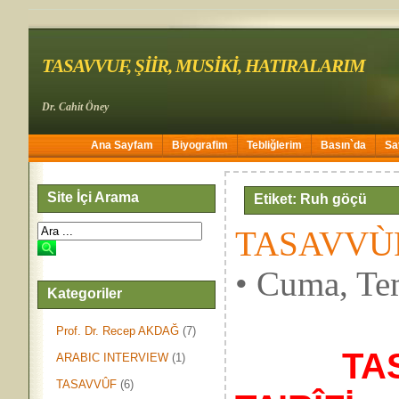
TASAVVUF, ŞİİR, MUSİKİ, HATIRALARIM
Dr. Cahit Öney
Ana Sayfam
Biyografim
Tebliğlerim
Basın`da
Sa
Site İçi Arama
Etiket: Ruh göçü
TASAVVÙF
• Cuma, Te
Kategoriler
Prof. Dr. Recep AKDAĞ
(7)
TA
ARABIC INTERVIEW
(1)
TASAVVÛF
(6)