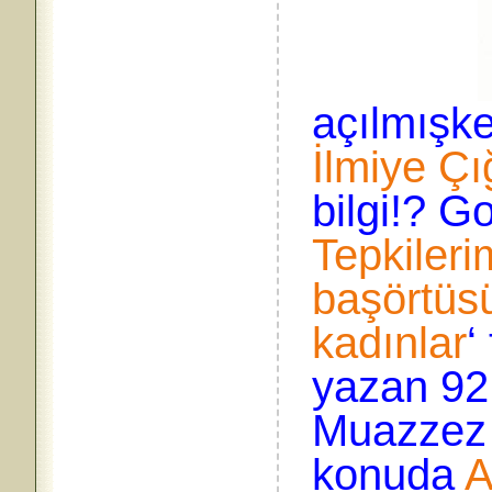
açılmışk
İlmiye Çı
bilgi!? Go
Tepkileri
başörtüs
kadınlar
‘
yazan 92
Muazzez 
konuda
A