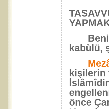
TASAVVÙ
YAPMAK
Benim 
kabùlü, 
Mezâ
kişilerin
İslâmîdi
engellen
önce Çan