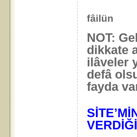
fâilün
NOT: Gel
dikkate 
ilâveler
defâ ols
fayda var
SİTE’Mİ
VERDİĞ