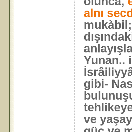
olunca,
alnı secd
mukàbil;
dışındak
anlayışla
Yunan.. 
İsrâiliyy
gibi- Na
bulunuşu
tehlikey
ve yaşayı
güç ve 