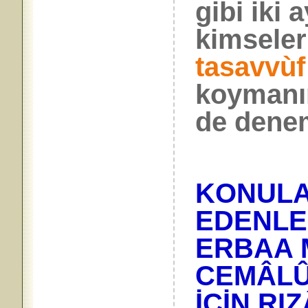
gibi iki
kimseleri
tasavvùf 
koymanı
de dene
KONULA
EDENLE
ERBAA 
CEMÂLÛ
İÇİN RIZ