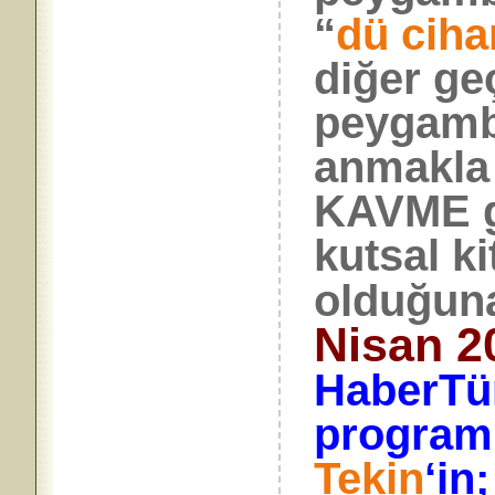
“
dü ciha
diğer ge
peygamb
anmakla 
KAVME ge
kutsal ki
olduğuna
Nisan 2
HaberTü
programı
Tekin
‘in