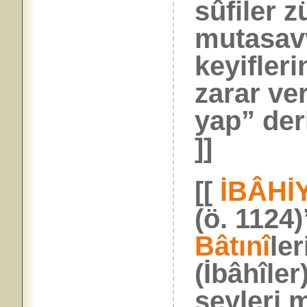
sûfiler z
mutasavv
keyifler
zarar ve
yap” der
]]
[[
İBÂHİ
(ö. 1124)
Bâtınî
le
(İbâhîler
şeyleri 