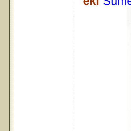
eki
“Sümer