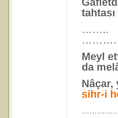
Gafletd
tahtası
……..
………
Meyl et
da melâ
Nâçar,
sihr-i h
……………..