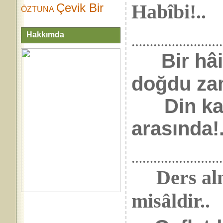
Habîbi!..
Çevik Bir
ÖZTUNA
Hakkımda
……………………
Bir hâ
doğdu za
Din kard
arasında!.
……………………
Ders alma
misâldir..