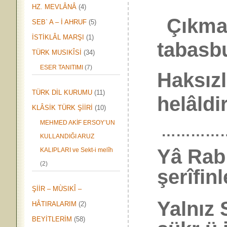
HZ. MEVLÂNÂ
(4)
Çıkmaz 
SEB` A – İ AHRUF
(5)
İSTİKLÂL MARŞI
(1)
tabasbu
TÜRK MUSIKÎSİ
(34)
ESER TANITIMI
(7)
Haksızl
TÜRK DİL KURUMU
(11)
helâldir
KLÂSİK TÜRK ŞİİRİ
(10)
MEHMED AKİF ERSOY’UN
…………
KULLANDIĞI ARUZ
Yâ Rab
KALIPLARI ve Sekt-i melîh
(2)
şerîfin
ŞİİR – MÙSIKÎ –
Yalnız 
HÂTIRALARIM
(2)
BEYİTLERİM
(58)