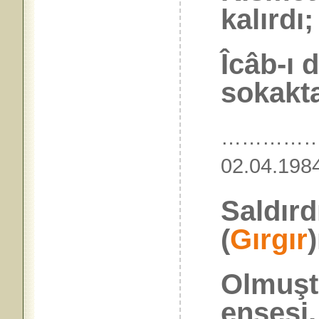
kalırdı;
Îcâb-ı 
sokakta
…………
02.04.
Saldırd
(
Gırgır
)
Olmuşt
ensesi, 