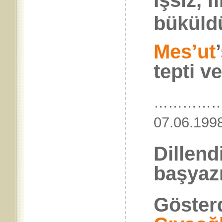
İşsiz, 
büküld
Mes’ut
tepti ve
…………
07.06
Dillend
başyaz
Gösterd