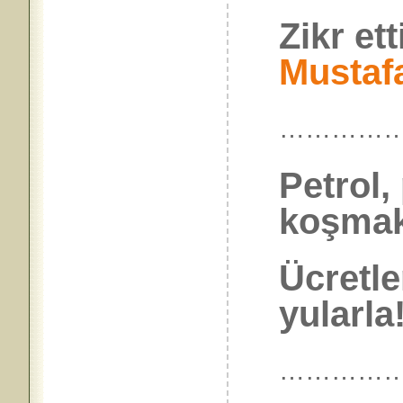
Zikr ett
Mustaf
…………
Petrol,
koşmak
Ücretle
yularla!
……………