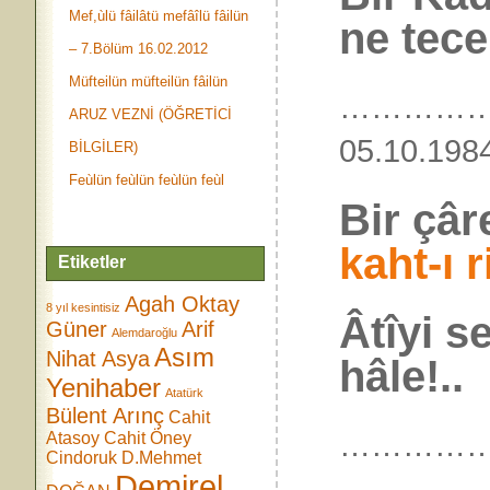
Mef,ùlü fâilâtü mefâîlü fâilün
ne tecel
– 7.Bölüm 16.02.2012
Müfteilün müfteilün fâilün
…………
ARUZ VEZNİ (ÖĞRETİCİ
05.10.
BİLGİLER)
Feùlün feùlün feùlün feùl
Bir çâ
kaht-ı r
Etiketler
Agah Oktay
8 yıl kesintisiz
Âtîyi s
Güner
Arif
Alemdaroğlu
Asım
Nihat Asya
hâle!..
Yenihaber
Atatürk
Bülent Arınç
Cahit
……………
Atasoy
Cahit Öney
Cindoruk
D.Mehmet
Demirel