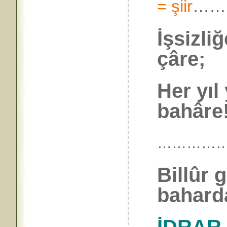
= şiir
……
İşsizli
çâre;
Her yıl
bahâre!
…………
Billûr 
baharda