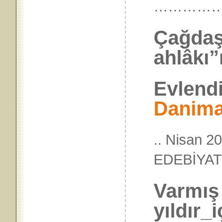
…………
Çağdaş
ahlâkı”n
Evlendi
Danima
.. Nisan 2
EDEBİY
Varmış 
yıldır_