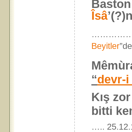
Baston 
Îsâ
’(?)
……………
Beyitler
”
Mêmùra
“
devr-
Kış zor
bitti k
….. 25.12