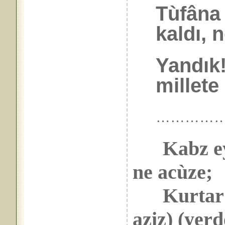
Tùfâna
kaldı, n
Yandık!
millete 
……………
Kabz e
ne acùze;
Kurtar!..
aziz) (yerd