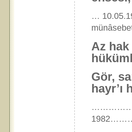
… 10.05.1
münâseb
Az hak 
hüküml
Gör, sa
hayr’ı h
…………
1982…