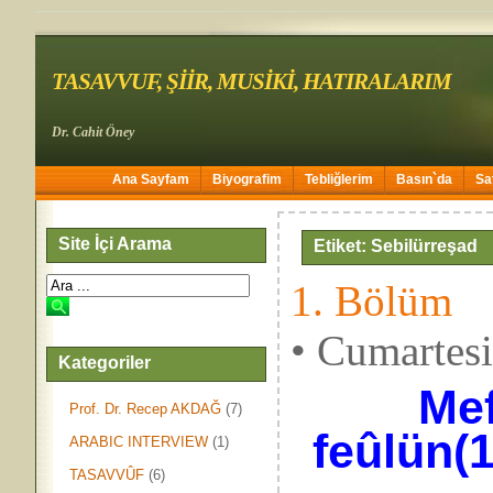
TASAVVUF, ŞİİR, MUSİKİ, HATIRALARIM
Dr. Cahit Öney
Ana Sayfam
Biyografim
Tebliğlerim
Basın`da
Sa
Site İçi Arama
Etiket: Sebilürreşad
1. Bölüm
• Cumartes
Kategoriler
Mef
Prof. Dr. Recep AKDAĞ
(7)
feûlün(1
ARABIC INTERVIEW
(1)
TASAVVÛF
(6)