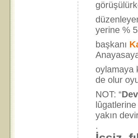
görüşülür
düzenleyen
yerine % 5
başkanı
K
Anayasaya 
oylamaya 
de olur oyu
NOT: “
Dev
lûgatlerin
yakın dev