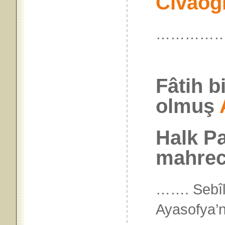
Cıvaoğ
…………
Fâtih b
olmuş
Halk Pa
mahreci
……. Sebîlü
Ayasofya’n