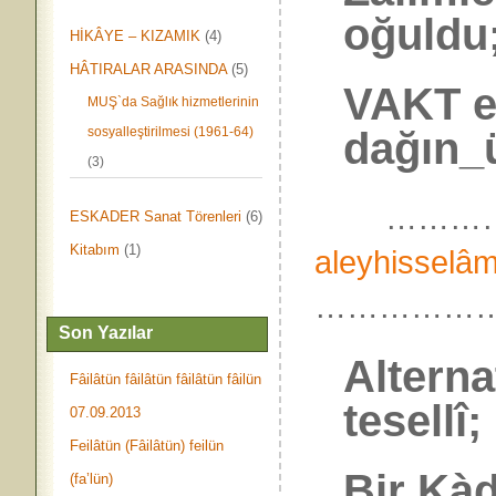
oğuldu
HİKÂYE – KIZAMIK
(4)
HÂTIRALAR ARASINDA
(5)
VAKT er
MUŞ`da Sağlık hizmetlerinin
dağın_
sosyalleştirilmesi (1961-64)
(3)
……………
ESKADER Sanat Törenleri
(6)
Kitabım
(1)
aleyhisselâ
……………
Son Yazılar
Alterna
Fâilâtün fâilâtün fâilâtün fâilün
tesellî;
07.09.2013
Feilâtün (Fâilâtün) feilün
Bir Kàd
(fa’lün)