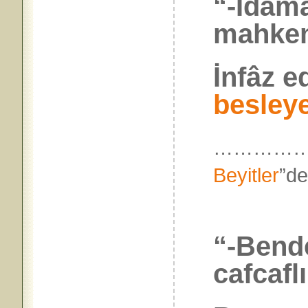
“-Îdâma
mahkem
İnfâz e
besley
……………
Beyitler
”
“-Bend
cafcaflı