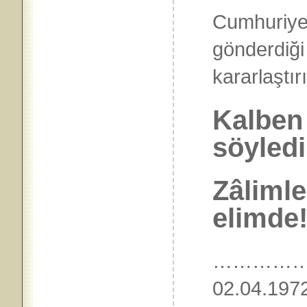
Cumhuriyet 
gönderdiğ
kararlaştır
Kalben
söyledi
Zâlimle
elimde!
……………
02.04.197