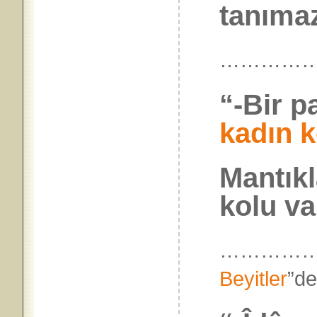
tanımaz
……………
“-Bir 
kadın k
Mantıkl
kolu va
……………
Beyitler
”