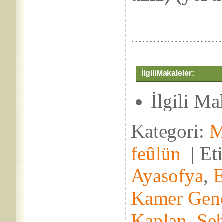
……………………
İlgiliMakaleler:
İlgili M
Kategori:
M
feûlün
|
Et
Ayasofya
,
Kamer Gen
Kaplan
,
Seb