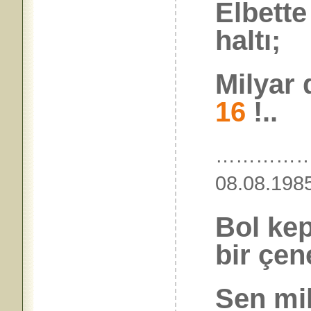
Elbette 
haltı;
Milyar 
16
!..
…………
08.08
Bol kep
bir çen
Sen mil