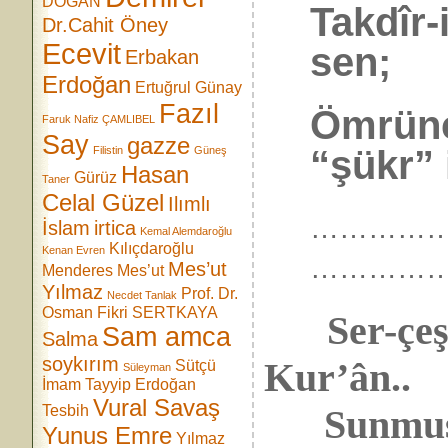
DOĞAN
Takdîr-
Dr.Cahit Öney
Ecevit
sen;
Erbakan
Erdoğan
Ertuğrul Günay
Fazıl
Ömrünc
Faruk Nafiz ÇAMLIBEL
Say
gazze
“şükr” 
Filistin
Güneş
Hasan
Gürüz
Taner
Celal Güzel
Ilımlı
…………
İslam
irtica
Kemal Alemdaroğlu
Kılıçdaroğlu
Kenan Evren
…………
Mes’ut
Menderes
Mes’ut
Yılmaz
Prof. Dr.
Necdet Tanlak
Osman Fikri SERTKAYA
Ser-çe
Sam amca
Salma
soykırım
Kur’ân..
Sütçü
Süleyman
İmam
Tayyip Erdoğan
Vural Savaş
Tesbih
Sunmuş bi
Yunus Emre
Yılmaz