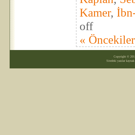
Kamer
,
İbn
off
« Öncekile
Copyright © 20
Sitedeki yazılar kayna