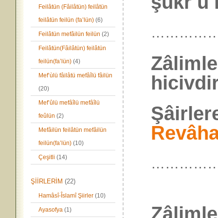
şükr ü 
Feilâtün (Fâilâtün) feilâtün
feilâtün feilün (fa’lün)
(6)
…………
Feilâtün mefâilün feilün
(2)
Feilâtün(Fâilâtün) feilâtün
Zâlimle
feilün(fa’lün)
(4)
hicivdir
Mef’ùlü fâilâtü mefâîlü fâilün
(20)
Mef’ûlü mefâîlü mefâîlü
Şâirler
feûlün
(2)
Revâh
Mefâilün feilâtün mefâilün
feilün(fa’lün)
(10)
Çeşitli
(14)
…………
ŞİİRLERİM
(22)
Hamâsî-Îslamî Şiirler
(10)
Zâlimle
Ayasofya
(1)