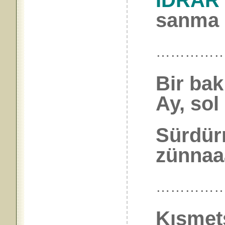
İDRAR
sanma
…………
Bir ba
Ay, sol 
Sürdür
zünnaaa
…………
Kısmets