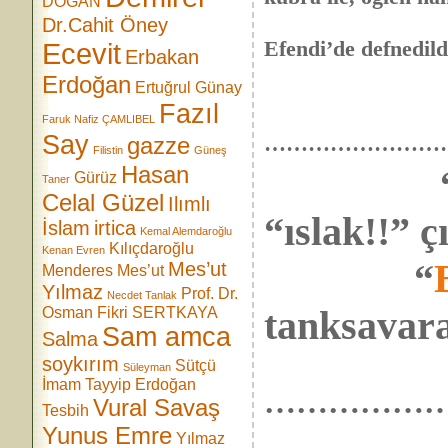
DOĞAN
sonunda cenâ
Dr.Cahit Öney
Efendi’de defnedild
Ecevit
Erbakan
töreni is
Erdoğan
Ertuğrul Günay
Fazıl
Faruk Nafiz ÇAMLIBEL
Say
……………………
gazze
Filistin
Güneş
Hasan
Gürüz
Taner
Celal Güzel
Ilımlı
“ıslak!!” ç
İslam
irtica
Kemal Alemdaroğlu
Kılıçdaroğlu
Kenan Evren
“
Mes’ut
Menderes
Mes’ut
Yılmaz
Prof. Dr.
Necdet Tanlak
tanksavar
Osman Fikri SERTKAYA
Sam amca
Salma
…………
soykırım
Sütçü
Süleyman
İmam
Tayyip Erdoğan
……………
Vural Savaş
Tesbih
Yunus Emre
Yılmaz