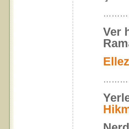
………
Ver 
Rama
Ellez
………
Yerl
Hikm
Nerd