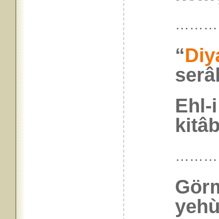
………
“
Diy
serâ
Ehl-
kitâb
………
Görm
yehù