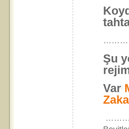
Koyd
tahta
………
Şu y
rejim
Var
Zaka
……