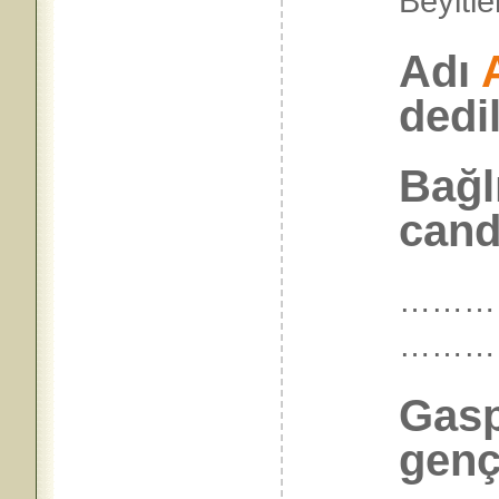
Beyitle
Adı
dedil
Bağl
cand
…………
……
Gasp
genç