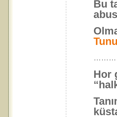
Bu t
abus
Olma
Tun
………
Hor g
“halk
Tanı
küst