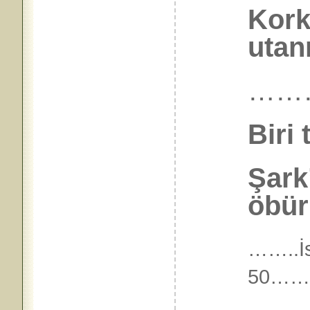
Kork
utan
……
Biri 
Şark’
öbür
……..İs
50…