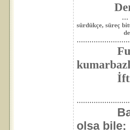
Deneme
… “YeniAsya” 
sürdükçe, süreç bit
denemez. 28
……………………
Fuhşiyâ
kumarbazl
İftihâre
……………………
Ba
olsa bile;