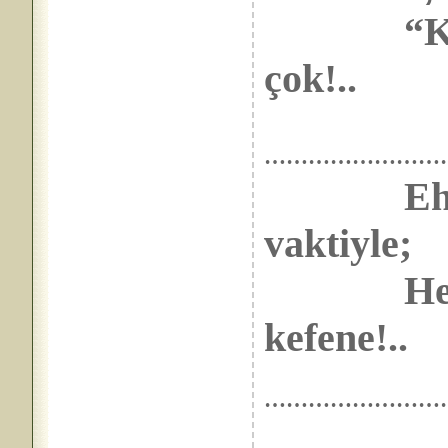
“Kadın_
çok!..
……………………
Eh
vaktiyle;
Hem de 
kefene!..
……………………