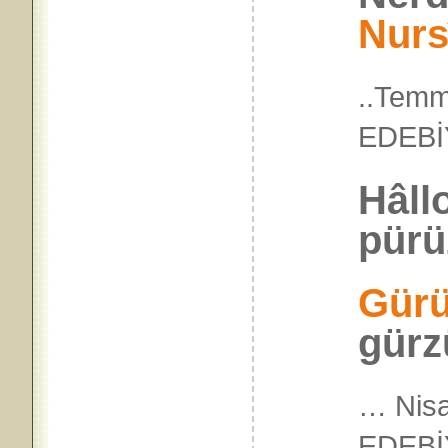
Nurs
..Temm
EDEBİ
Hâll
pürü
Gür
gürzü
… Nisa
EDEBİ