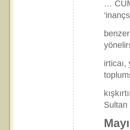
… CUM
‘inançs
benzer 
yönelir
irticaı,
toplums
kışkırt
Sultan 
Mayı