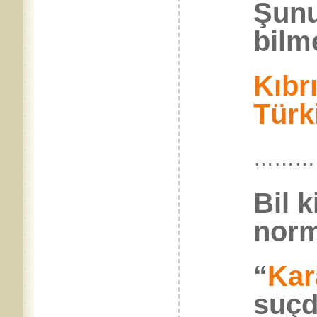
Şunu
bilme
Kıbr
Türk
………
Bil k
norm
“
Kar
suçd