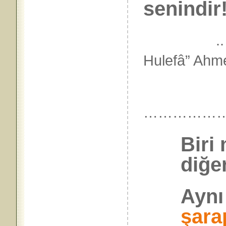
senindir!
.
Hulefâ” Ahm
Hadîs-
……………
Biri
diğer
Aynı
şara