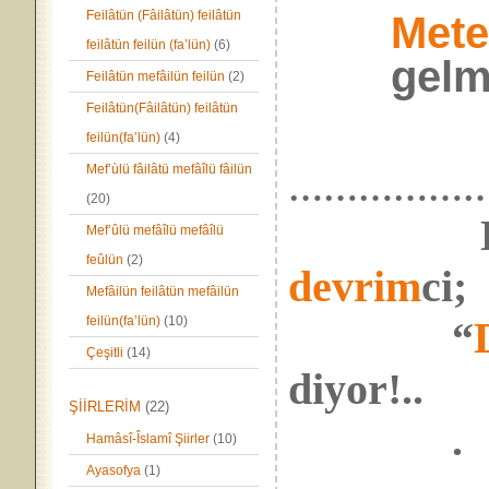
Feilâtün (Fâilâtün) feilâtün
Mete
feilâtün feilün (fa’lün)
(6)
gelmi
Feilâtün mefâilün feilün
(2)
Feilâtün(Fâilâtün) feilâtün
feilün(fa’lün)
(4)
Mef’ùlü fâilâtü mefâîlü fâilün
………………
(20)
Mef’ûlü mefâîlü mefâîlü
feûlün
(2)
devrim
ci;
Mefâilün feilâtün mefâilün
feilün(fa’lün)
(10)
“
Çeşitli
(14)
diyor!..
ŞİİRLERİM
(22)
.
Hamâsî-Îslamî Şiirler
(10)
Ayasofya
(1)
………………