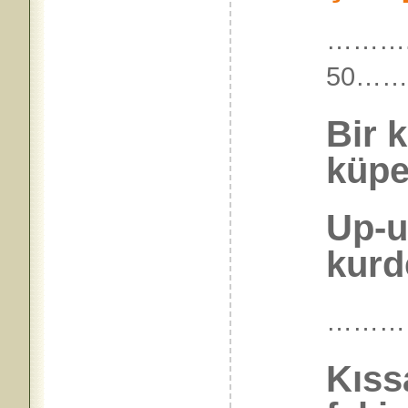
……….İ
50…
Bir k
küpe
Up-u
kurde
………
Kıss