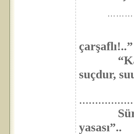
………
çarşaflı!..”
“Kara ç
suçdur, suu
………………
Sürüyor
yasası”..