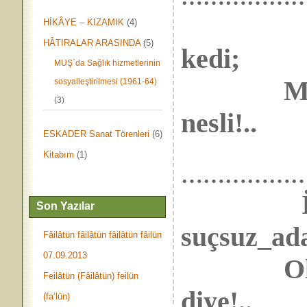
HİKÂYE – KIZAMIK
(4)
HÂTIRALAR ARASINDA
(5)
kedi;
MUŞ`da Sağlık hizmetlerinin
Mutlakà
sosyalleştirilmesi (1961-64)
(3)
nesli!..
ESKADER Sanat Törenleri
(6)
Kitabım
(1)
……………
Son Yazılar
suçsuz_ad
Fâilâtün fâilâtün fâilâtün fâilün
07.09.2013
Olmuş_
Feilâtün (Fâilâtün) feilün
diye!..
(fa’lün)