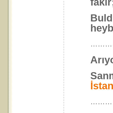
fakir
Buld
heyb
………
Arıy
Sanm
İsta
………