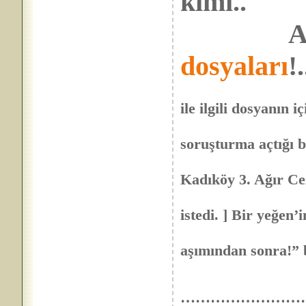
kimi..
Ara
dosyaları
!.
…. “yeni AKİ
ile ilgili dosyanın i
bir takım evr
soruşturma açtığı bi
Başsavcılık
Kadıköy 3. Ağır C
ve Yargıtay 1
istedi. ] Bir yeğen’
Yardıtay’da
aşımından sonra!”
……………………