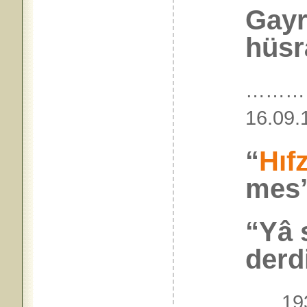
Gayr
hüsr
………
16.0
“
Hıf
mes’
“Yâ 
derdi
….. 19