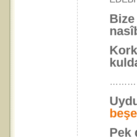
Bize 
nasî
Kork
kuld
………
Uydu
beşe
Pek 