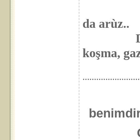
da arùz..
Dinleri
koşma, gaz
……………………
benimdi
Olma 