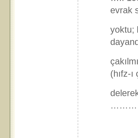
evrak 
yoktu; 
dayand
çakılm
(hıfz-ı
delerek
…………