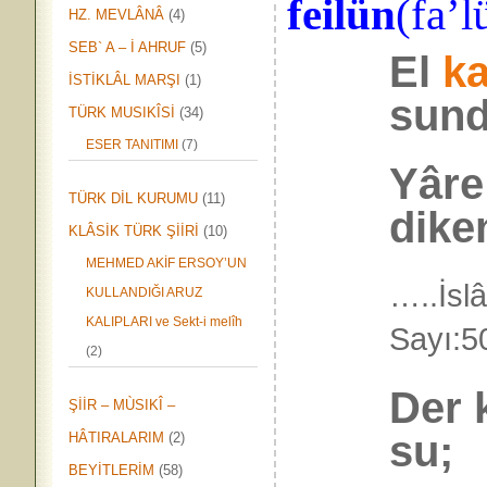
feilün
(fa’l
HZ. MEVLÂNÂ
(4)
SEB` A – İ AHRUF
(5)
El
ka
İSTİKLÂL MARŞI
(1)
sund
TÜRK MUSIKÎSİ
(34)
ESER TANITIMI
(7)
Yâre
TÜRK DİL KURUMU
(11)
diken
KLÂSİK TÜRK ŞİİRİ
(10)
MEHMED AKİF ERSOY’UN
…..İsl
KULLANDIĞI ARUZ
KALIPLARI ve Sekt-i melîh
Say
(2)
Der 
ŞİİR – MÙSIKÎ –
su;
HÂTIRALARIM
(2)
BEYİTLERİM
(58)