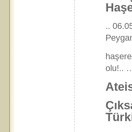
Haşe
.. 06.
Peygam
haşere
olu!
Atei
Çık
Türk