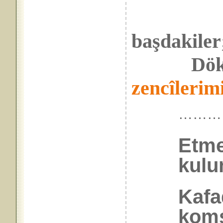
başdakiler
Dök
zencîlerim
………
Etme
kulu
Kafa
komş