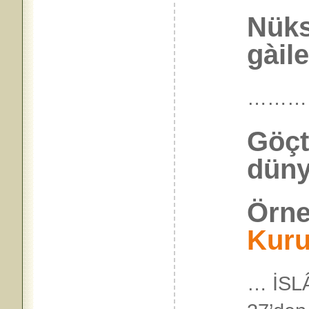
Nüks
gàile
………
Göçt
düny
Örne
Kur
… İSLÂ