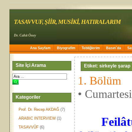
TASAVVUF, ŞİİR, MUSİKİ, HATIRALARIM
Dr. Cahit Öney
Ana Sayfam
Biyografim
Tebliğlerim
Basın`da
Sa
Site İçi Arama
Etiket: sirkeyle şarap
1. Bölüm
• Cumartes
Kategoriler
Prof. Dr. Recep AKDAĞ
(7)
Feilâ
ARABIC INTERVIEW
(1)
TASAVVÛF
(6)