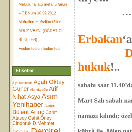
Mef,ùlü fâilâtü mefâîlü fâilün
…
– 7.Bölüm 16.02.2012
Müfteilün müfteilün fâilün
ARUZ VEZNİ (ÖĞRETİCİ
Erbakan
‘a
BİLGİLER)
Feùlün feùlün feùlün feùl
D
hukuk
!..
Etiketler
….. Necmeddi
Agah Oktay
8 yıl kesintisiz
sabahı saat 11.40’d
Güner
Arif
Alemdaroğlu
Ankarada Güv
Asım
Nihat Asya
Mart Salı sabah n
Yenihaber
Atatürk
sonrası Hacı
Bülent Arınç
Cahit
namazı kılındı; öze
Atasoy
Cahit Öney
İstanbulâ nak
Cindoruk
D.Mehmet
Demirel
kübrâ ile, öğlen na