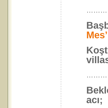
………
Başb
Mes’
Koş
villa
………
Bekl
acı;