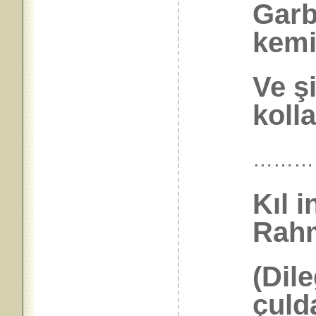
Garb
kemi
Ve ş
kolla
………
Kıl i
Rahm
(Dil
çulda