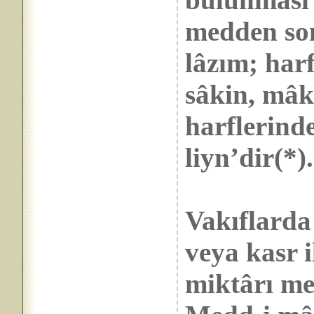
medden so
lâzım; harf
sâkin, mâk
harflerind
liyn’dir(*).
Vakıflarda
veya kasr il
miktârı med