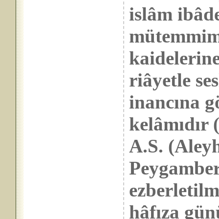
islâm ibâd
mütemmimi 
kaidelerine
riâyetle se
inancına g
kelâmıdır 
A.S. (Aley
Peygamberi
ezberletil
hâfıza gün