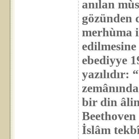
anılan mùs
gözünden d
merhùma il
edilmesine
ebediyye 1
yazılıdır
zemânında 
bir din âli
Beethoven g
İslâm tekb