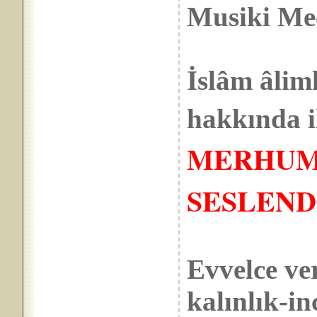
Musiki Mec
İslâm âlim
hakkında il
MERHUM
SESLEND
Evvelce ver
kalınlık-in