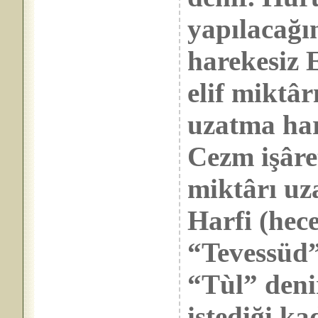
yapılacağın
harekesiz E
elif miktâ
uzatma har
Cezm işâretl
miktârı uz
Harfi (hec
“Tevessüd”
“Tùl” deni
istediği ka