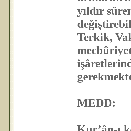
yıldır süren
değiştireb
Terkik, Vak
mecbûriyet
işâretleri
gerekmekte
MEDD:
Kur’ân-ı k