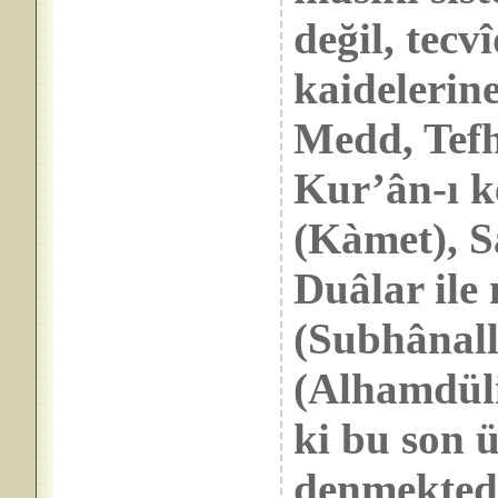
değil, te
kaidelerine
Medd, Tefh
Kur’ân-ı k
(Kàmet), Sa
Duâlar ile
(Subhânal
(Alhamdüli
ki bu son
denmektedi