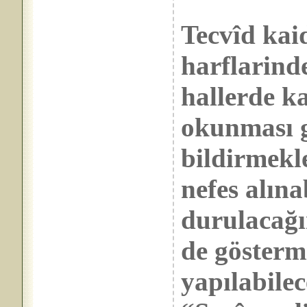
Tecvîd kai
harflarind
hallerde ka
okunması g
bildirmekl
nefes alına
durulacağın
de göstermi
yapılabilec