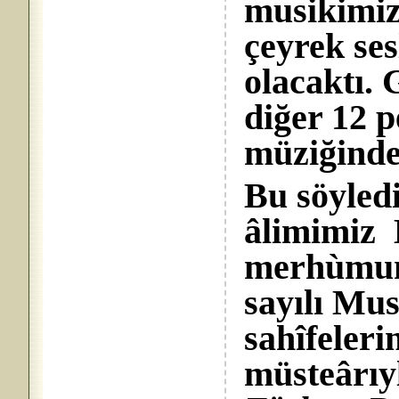
musikimiz
çeyrek ses
olacaktı.
diğer 12 p
müziğinde
Bu söyled
âlimimiz
merhùmun,
sayılı Mu
sahîfeler
müsteârıyl