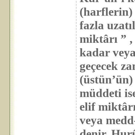
(harflerin)
fazla uzatı
miktârı ” 
kadar veya
geçecek za
(üstün’ün)
müddeti ise
elif miktâ
veya medd-
denir. Hur