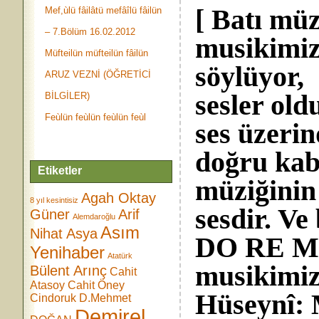
[ Batı müz
Mef,ùlü fâilâtü mefâîlü fâilün
– 7.Bölüm 16.02.2012
musikimiz
Müfteilün müfteilün fâilün
söylüyor,
ARUZ VEZNİ (ÖĞRETİCİ
sesler old
BİLGİLER)
Feùlün feùlün feùlün feùl
ses üzeri
doğru kabù
Etiketler
müziğinin 
Agah Oktay
8 yıl kesintisiz
sesdir. Ve
Güner
Arif
Alemdaroğlu
Asım
Nihat Asya
DO RE Mİ
Yenihaber
Atatürk
musikimiz
Bülent Arınç
Cahit
Atasoy
Cahit Öney
Hüseynî: M
Cindoruk
D.Mehmet
Demirel