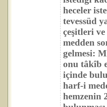
heceler ist
tevessüd y
çeşitleri v
medden son
gelmesi: Me
onu tâkîb 
içinde bul
harf-i med
hemzenin 2
bulunması 