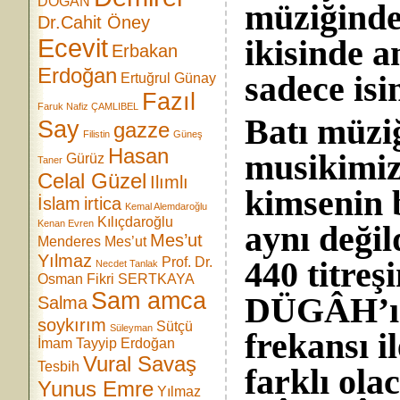
DOĞAN
müziğinde
Dr.Cahit Öney
Ecevit
ikisinde a
Erbakan
Erdoğan
sadece isim
Ertuğrul Günay
Fazıl
Faruk Nafiz ÇAMLIBEL
Batı müziğ
Say
gazze
Filistin
Güneş
Hasan
musikimiz
Gürüz
Taner
Celal Güzel
Ilımlı
kimsenin b
İslam
irtica
Kemal Alemdaroğlu
Kılıçdaroğlu
Kenan Evren
aynı değil
Mes’ut
Menderes
Mes’ut
Yılmaz
Prof. Dr.
440 titreş
Necdet Tanlak
Osman Fikri SERTKAYA
Sam amca
DÜGÂH’ı a
Salma
soykırım
Sütçü
Süleyman
frekansı 
İmam
Tayyip Erdoğan
Vural Savaş
Tesbih
farklı ola
Yunus Emre
Yılmaz