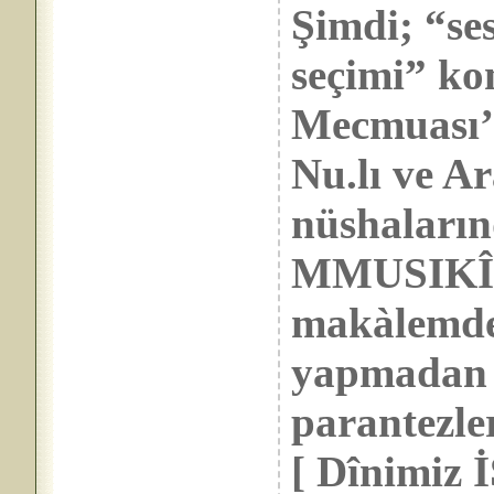
Şimdi; “se
seçimi” k
Mecmuası’n
Nu.lı ve Ar
nüshaların
MMUSIKÎMİ
makàlemden
yapmadan a
parantezle
[ Dînimiz 