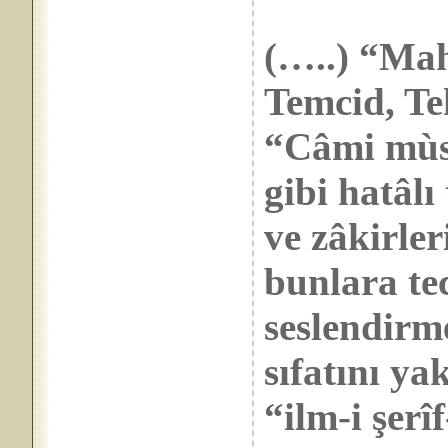
(…..) “Mah
Temcid, Te
“Câmi mùsı
gibi hatâlı
ve zâkirle
bunlara te
seslendirm
sıfatını ya
“ilm-i şerî