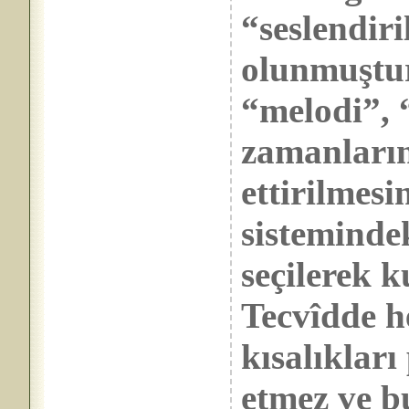
“seslendiri
olunmuştur
“melodi”, 
zamanların
ettirilmesi
sistemindek
seçilerek 
Tecvîdde h
kısalıkları
etmez ve b