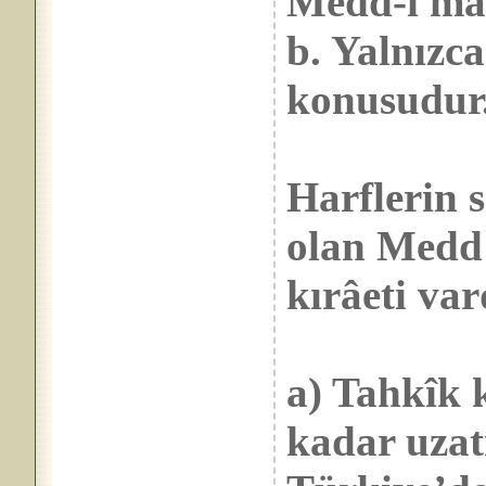
Medd-i mân
b. Yalnızc
konusudur.
Harflerin s
olan Medd 
kırâeti var
a) Tahkîk k
kadar uzat