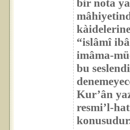
bir nota yaz
mâhiyetind
kàidelerin
“islâmî ibâ
imâma-müez
bu seslend
denemeyece
Kur’ân yaz
resmi’l-hatt
konusudur. 