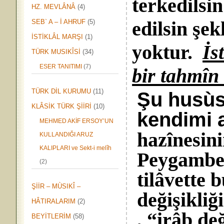
terkedilsi
HZ. MEVLÂNÂ
(4)
edilsin şek
SEB` A – İ AHRUF
(5)
İSTİKLÂL MARŞI
(1)
yoktur.
İs
TÜRK MUSIKÎSİ
(34)
ESER TANITIMI
(7)
bir tahmîn
TÜRK DİL KURUMU
(11)
Şu husùs
KLÂSİK TÜRK ŞİİRİ
(10)
kendimi 
MEHMED AKİF ERSOY’UN
hazînesini
KULLANDIĞI ARUZ
KALIPLARI ve Sekt-i melîh
Peygamber
(2)
tilâvette
ŞİİR – MÙSIKÎ –
değişikli
HÂTIRALARIM
(2)
, “irâb de
BEYİTLERİM
(58)