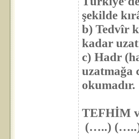
Türkiye’de
şekilde kır
b) Tedvîr k
kadar uzat
c) Hadr (ha
uzatmağa ce
okumadır.
TEFHİM v
(…..) (…..