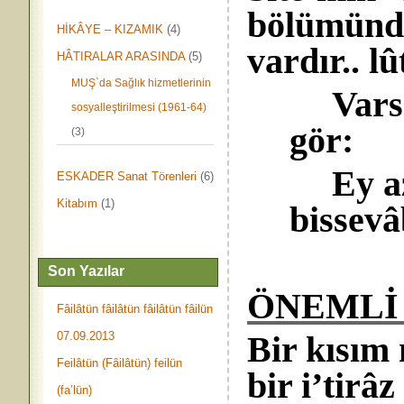
bölümünde
HİKÂYE – KIZAMIK
(4)
vardır.. lû
HÂTIRALAR ARASINDA
(5)
MUŞ`da Sağlık hizmetlerinin
Vars
sosyalleştirilmesi (1961-64)
gör:
(3)
Ey a
ESKADER Sanat Törenleri
(6)
Kitabım
(1)
bissevâ
Son Yazılar
ÖNEMLİ
Fâilâtün fâilâtün fâilâtün fâilün
07.09.2013
Bir kısım
Feilâtün (Fâilâtün) feilün
bir i’tirâz
(fa’lün)