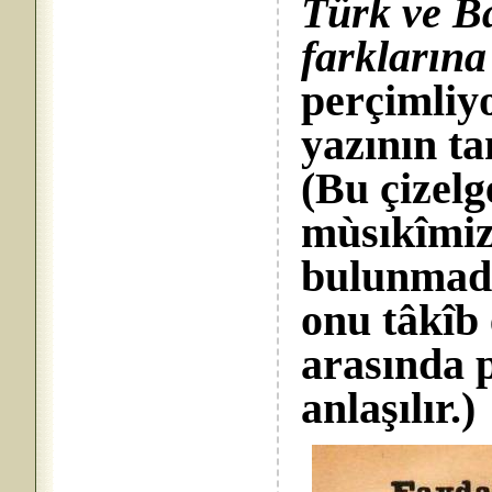
Türk ve Ba
farklarına
perçimliy
yazının 
(Bu çizelg
mùsıkîmiz
bulunmadı
onu tâkîb
arasında 
anlaşılır.)