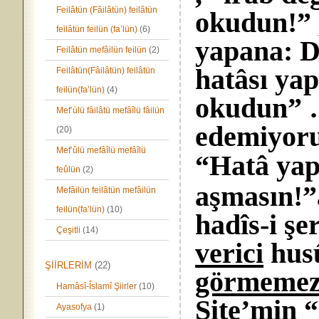
Feilâtün (Fâilâtün) feilâtün
okudun!” ,
feilâtün feilün (fa’lün)
(6)
yapana: D
Feilâtün mefâilün feilün
(2)
hatâsı ya
Feilâtün(Fâilâtün) feilâtün
feilün(fa’lün)
(4)
okudun” …
Mef’ùlü fâilâtü mefâîlü fâilün
edemiyor
(20)
Mef’ûlü mefâîlü mefâîlü
“Hatâ yap
feûlün
(2)
aşmasın!”a
Mefâilün feilâtün mefâilün
feilün(fa’lün)
(10)
hadîs-i şe
Çeşitli
(14)
verici
husû
ŞİİRLERİM
(22)
görmemezl
Hamâsî-Îslamî Şiirler
(10)
Site’min 
Ayasofya
(1)