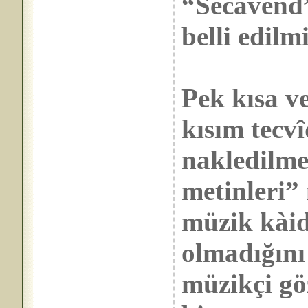
“Secâvend”
belli edilmi
Pek kısa v
kısım tecvî
nakledilmes
metinleri” 
müzik kàide
olmadığını
müzikçi gö