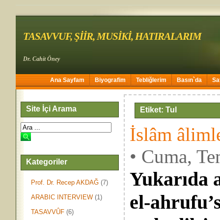
TASAVVUF, ŞİİR, MUSİKİ, HATIRALARIM
Dr. Cahit Öney
Ana Sayfam
Biyografim
Tebliğlerim
Basın`da
Sa
Site İçi Arama
Etiket: Tul
İslâm âliml
• Cuma, Te
Kategoriler
Yukarıda a
Prof. Dr. Recep AKDAĞ
(7)
el-ahrufu’
ARABIC INTERVIEW
(1)
TASAVVÛF
(6)