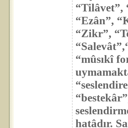
“Tilâvet”,
“Ezân”, “K
“Zikr”, “T
“Salevât”,
“mûsıkî fo
uymamaktad
“seslendir
“bestekâr”,
seslendirm
hatâdır. Sa