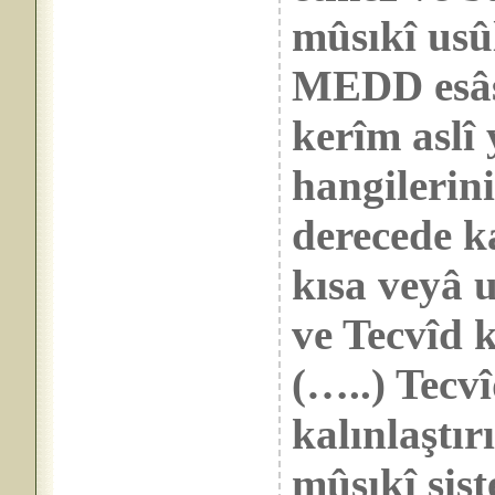
mûsıkî usû
MEDD esâsı
kerîm aslî
hangilerini
derecede k
kısa veyâ 
ve Tecvîd k
(…..) Tecvî
kalınlaştır
mûsıkî sist