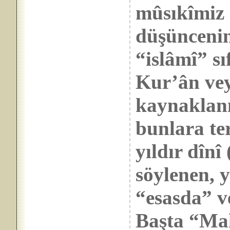
mûsıkîmiz
düşüncenin,
“islâmî” sı
Kur’ân ve
kaynaklan
bunlara te
yıldır dînî
söylenen, y
“esasda” v
Başta “Mah