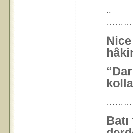
..
………
Nice
hâkim
“Dar
koll
………
Batı 
derd