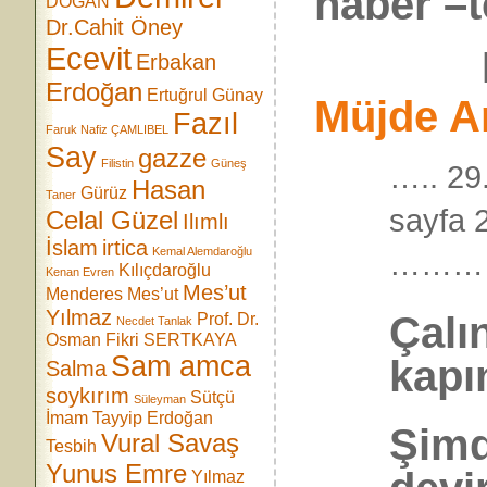
haber –
DOĞAN
Dr.Cahit Öney
Ecevit
Ded
Erbakan
Erdoğan
Ertuğrul Günay
Müjde A
Fazıl
Faruk Nafiz ÇAMLIBEL
Say
gazze
Filistin
Güneş
….. 29
Hasan
Gürüz
Taner
sayfa
Celal Güzel
Ilımlı
İslam
irtica
Kemal Alemdaroğlu
………
Kılıçdaroğlu
Kenan Evren
Mes’ut
Menderes
Mes’ut
Yılmaz
Çalın
Prof. Dr.
Necdet Tanlak
Osman Fikri SERTKAYA
Sam amca
kapı
Salma
soykırım
Sütçü
Süleyman
İmam
Tayyip Erdoğan
Şimd
Vural Savaş
Tesbih
Yunus Emre
Yılmaz