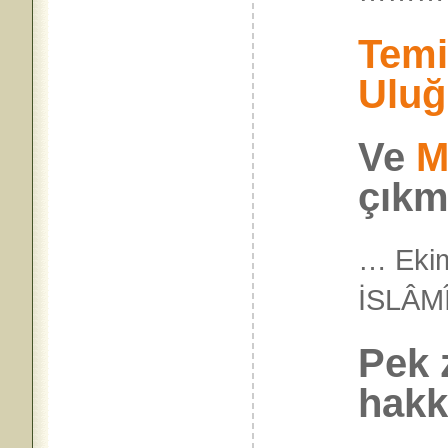
Temi
Uluğ
Ve
M
çıkm
… Ekim
İSLÂ
Pek 
hakk