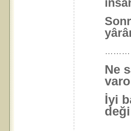
insa
Sonr
yârân
………
Ne s
varo
İyi 
deği
………