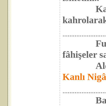
Kaldır
kahrolarak
……………………
Fuhşu s
fâhişeler s
Aldı a
Kanlı Nig
……………………
Baktılar