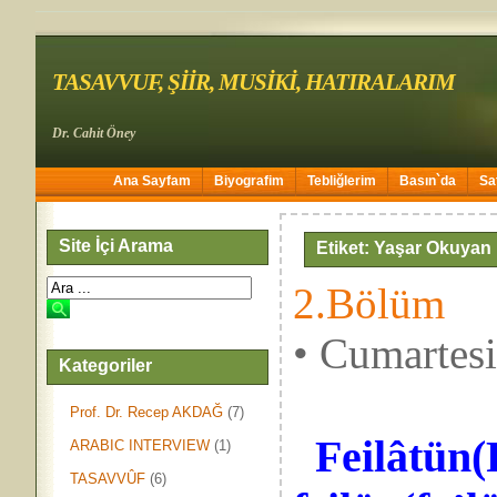
TASAVVUF, ŞİİR, MUSİKİ, HATIRALARIM
Dr. Cahit Öney
Ana Sayfam
Biyografim
Tebliğlerim
Basın`da
Sa
Site İçi Arama
Etiket: Yaşar Okuyan
2.Bölüm
• Cumartes
Kategoriler
Prof. Dr. Recep AKDAĞ
(7)
Feilâtün
(
ARABIC INTERVIEW
(1)
TASAVVÛF
(6)