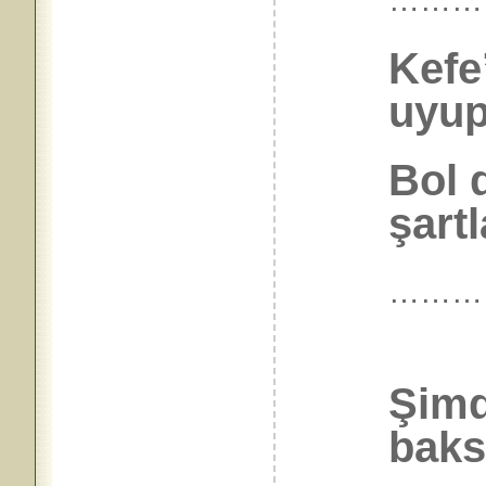
Kefe
uyup
Bol 
şartl
………
Şimd
bak