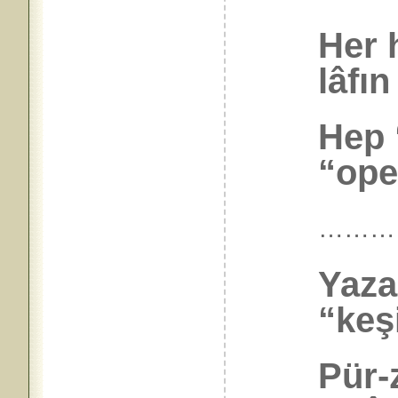
Her 
lâfın
Hep 
“ope
………
Yaza
“keşi
Pür-