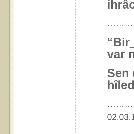
ihrâc
………
“Bir
var 
Sen 
hîle
………
02.