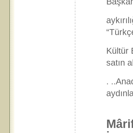
Başkan
aykırıl
“Türkçe
Kültür
satın a
. ..Ana
ayd
Mâri