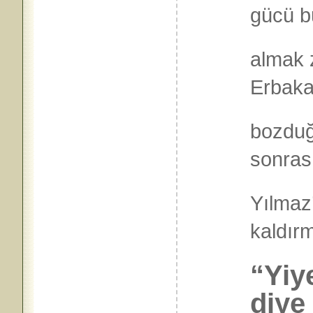
gücü b
almak 
Erbaka
bozduğ
sonras
Yılmaz’
kaldırm
“Yiy
diye