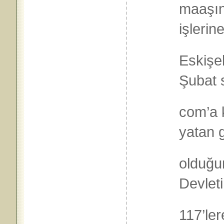
maaşın
işlerin
Eskişeh
Şubat s
com’a 
yatan 
olduğu
Devlet
117’le