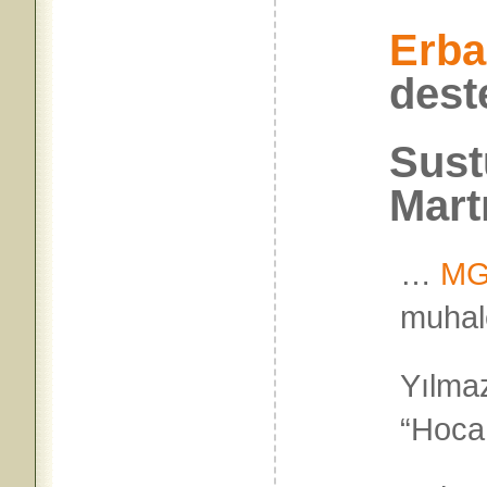
Erba
dest
Sus
Mart
…
MGK
muhale
Yılmaz
“Hoca