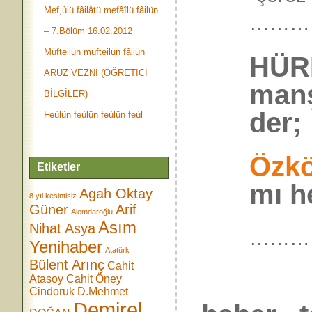
Mef,ùlü fâilâtü mefâîlü fâilün
………
– 7.Bölüm 16.02.2012
Müfteilün müfteilün fâilün
HÜR
ARUZ VEZNİ (ÖĞRETİCİ
manş
BİLGİLER)
der;
Feùlün feùlün feùlün feùl
Özkö
Etiketler
mı 
Agah Oktay
8 yıl kesintisiz
Güner
Arif
Alemdaroğlu
Asım
Nihat Asya
………
Yenihaber
Atatürk
Bülent Arınç
Cahit
Atasoy
Cahit Öney
Cindoruk
D.Mehmet
Demirel