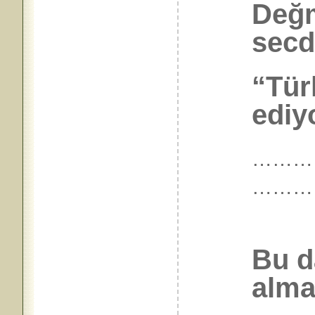
Değm
secd
“Tür
ediyo
…………
………
Bu d
alma