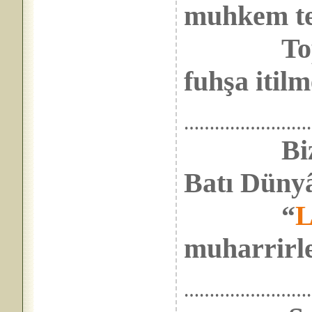
muhkem te
Top-yek
fuhşa itil
……………………
Biz ne 
Batı Dünyâ
“
L
muharrirle
……………………