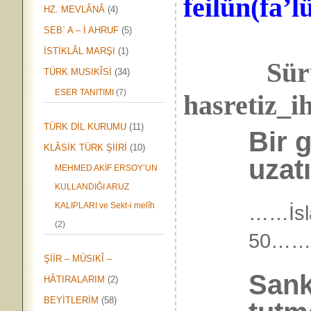
feilün
(fa’l
HZ. MEVLÂNÂ
(4)
SEB` A – İ AHRUF
(5)
İSTİKLÂL MARŞI
(1)
Sü
TÜRK MUSIKÎSİ
(34)
ESER TANITIMI
(7)
hasretiz_ih
TÜRK DİL KURUMU
(11)
Bir 
KLÂSİK TÜRK ŞİİRİ
(10)
uzatı
MEHMED AKİF ERSOY’UN
KULLANDIĞI ARUZ
KALIPLARI ve Sekt-i melîh
……İsl
(2)
50……
ŞİİR – MÙSIKÎ –
Sank
HÂTIRALARIM
(2)
BEYİTLERİM
(58)