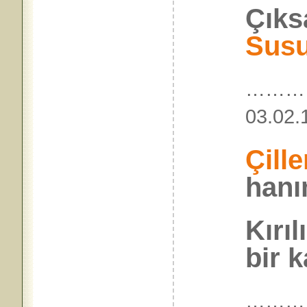
Çıks
Susu
………
03.0
Çille
hanı
Kırıl
bir k
………