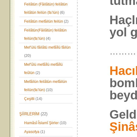
tutm
Feilâtün (Fâilâtün) feilâtün
feilâtün feilün (fa’lün)
(6)
Haçlı
Feilâtün mefâilün feilün
(2)
yol g
Feilâtün(Fâilâtün) feilâtün
feilün(fa’lün)
(4)
Mef’ùlü fâilâtü mefâîlü fâilün
………
(20)
Mef’ûlü mefâîlü mefâîlü
Hacı
feûlün
(2)
bomb
Mefâilün feilâtün mefâilün
feilün(fa’lün)
(10)
beyd
Çeşitli
(14)
Geld
ŞİİRLERİM
(22)
Şinâ
Hamâsî-Îslamî Şiirler
(10)
Ayasofya
(1)