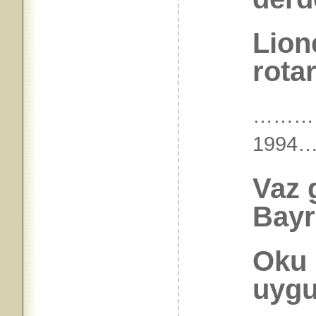
Lion
rota
………
199
Vaz 
Bayra
Oku K
uygu