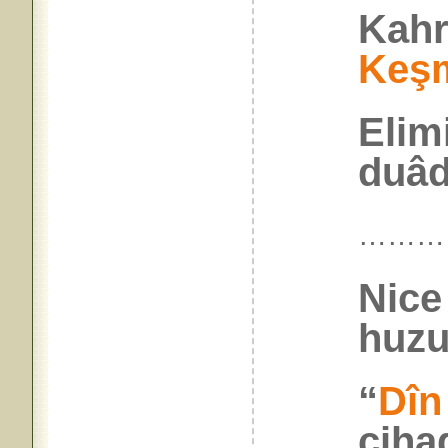
Kahr
Keş
Elim
duâd
………
Nice
huzu
“
Dîn
cih