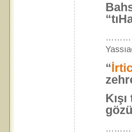
Bahs
“tıH
………
Yas
“
İrti
zehre
Kışı 
gözü
………