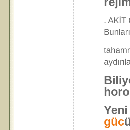
reji
. AKİT
Bunları
tahamm
ayd
Bili
horo
Yeni
güc
ü