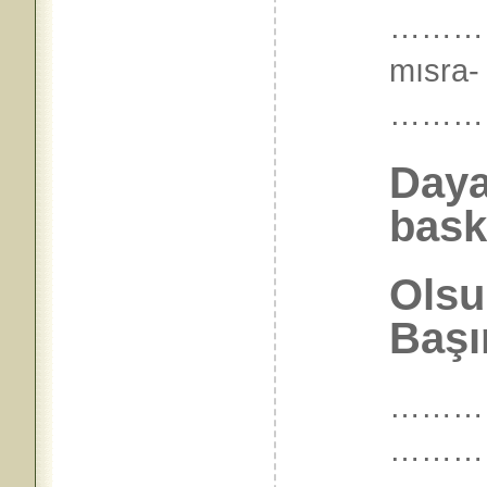
…………
mısra-
………
Dayat
baskı
Olsu
Başı
…………
………