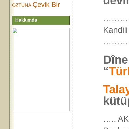
devir
Çevik Bir
ÖZTUNA
…………
Hakkımda
Kandili
………
Dîne
“
Tür
Tala
kütü
….. AKİ