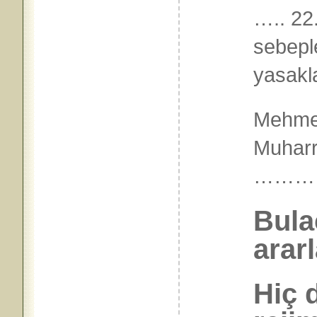
….. 22
sebepl
yasakl
Mehmet
Muhar
………
Bula
ararl
Hiç 