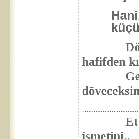
Hani
küçü
Dövmedi
hafifden k
Geçdi ar
döveceksin 
……………………
Etti asr
ismetini..