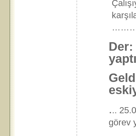
Çalışı
karşıl
……
Der: 
yapt
Geld
eski
.
.. 25
görev 