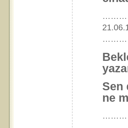
………
21.06.
………
Bekl
yaza
Sen d
ne m
………