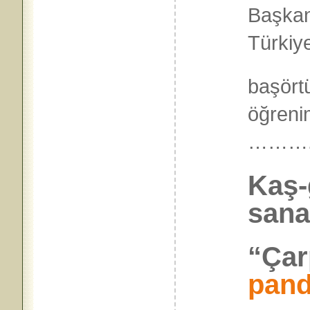
Başkan
Türkiy
başört
öğreni
………
Kaş-
san
“Çar
pan