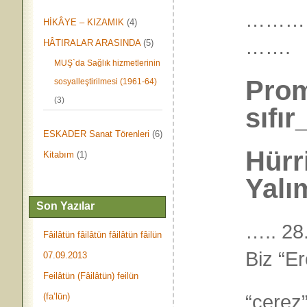
………
HİKÂYE – KIZAMIK
(4)
…….
HÂTIRALAR ARASINDA
(5)
MUŞ`da Sağlık hizmetlerinin
Prom
sosyalleştirilmesi (1961-64)
(3)
sıfır
ESKADER Sanat Törenleri
(6)
Hürr
Kitabım
(1)
Yalı
Son Yazılar
….. 28
Fâilâtün fâilâtün fâilâtün fâilün
Biz “Er
07.09.2013
Feilâtün (Fâilâtün) feilün
“çerez
(fa’lün)