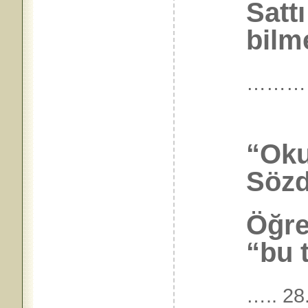
Sattı
bilm
……
“Oku
Sözd
Öğre
“bu t
….. 28