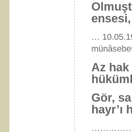
Olmuşt
ensesi, 
… 10.05.1
münâseb
Az hak 
hüküml
Gör, sa
hayr’ı h
…………