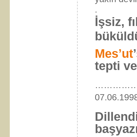
İşsiz, 
büküld
Mes’ut
tepti ve
…………
07.06
Dillend
başyaz