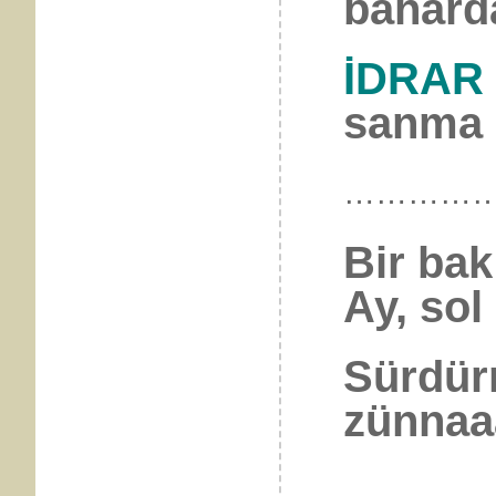
baharda
İDRAR
sanma
…………
Bir ba
Ay, sol 
Sürdür
zünnaaa
…………