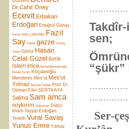
DOĞAN
……………
Dr.Cahit Öney
Ecevit
Erbakan
Takdîr-
Erdoğan
Ertuğrul Günay
Fazıl
sen;
Faruk Nafiz ÇAMLIBEL
Say
gazze
Filistin
Güneş
Hasan
Gürüz
Taner
Ömrünc
Celal Güzel
Ilımlı
“şükr” 
İslam
irtica
Kemal Alemdaroğlu
Kılıçdaroğlu
Kenan Evren
Mes’ut
Menderes
Mes’ut
Yılmaz
…………
Prof. Dr.
Necdet Tanlak
Osman Fikri SERTKAYA
Sam amca
…………
Salma
soykırım
Sütçü
Süleyman
İmam
Tayyip Erdoğan
Ser-çe
Vural Savaş
Tesbih
Yunus Emre
Yılmaz