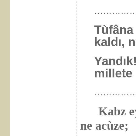
……………
Tùfâna
kaldı, n
Yandık!
millete 
……………
Kabz e
ne acùze;