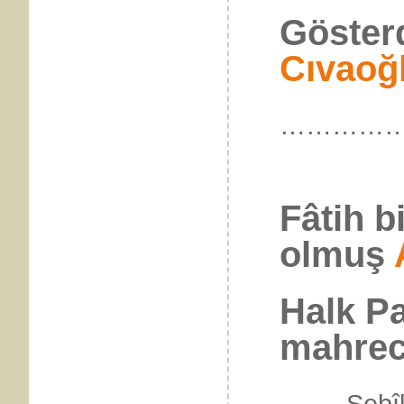
Gösterd
Cıvaoğ
…………
Fâtih b
olmuş
Halk Pa
mahreci
……. Sebîlü