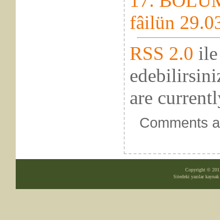
17. BÖLÜM 
fâilün 29.0
RSS 2.0
ile
edebilirsin
are currentl
Comments ar
Copyright © 20
Sitedeki yazılar kayna