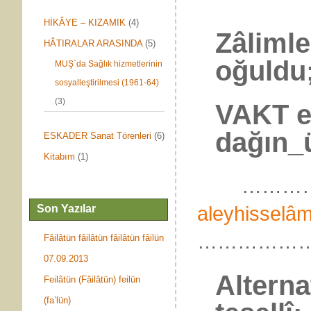
HİKÂYE – KIZAMIK
(4)
Zâlimle
HÂTIRALAR ARASINDA
(5)
oğuldu
MUŞ`da Sağlık hizmetlerinin
sosyalleştirilmesi (1961-64)
(3)
VAKT er
dağın_
ESKADER Sanat Törenleri
(6)
Kitabım
(1)
……………
aleyhisselâ
Son Yazılar
……………
Fâilâtün fâilâtün fâilâtün fâilün
07.09.2013
Alterna
Feilâtün (Fâilâtün) feilün
(fa’lün)