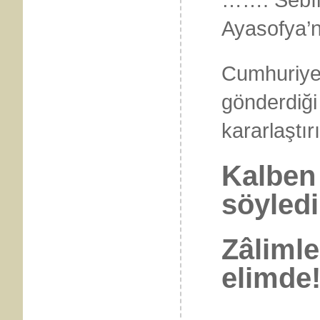
Ayasofya’n
Cumhuriyet 
gönderdiğ
kararlaştır
Kalben
söyledi
Zâlimle
elimde!