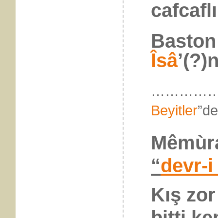
cafcaflı
Baston 
Îsâ
’(?)
……………
Beyitler
”
Mêmùra
“
devr-
Kış zor
bitti k