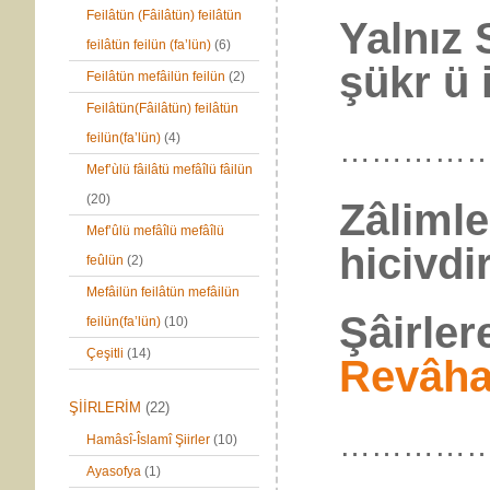
Feilâtün (Fâilâtün) feilâtün
Yalnız 
feilâtün feilün (fa’lün)
(6)
şükr ü 
Feilâtün mefâilün feilün
(2)
Feilâtün(Fâilâtün) feilâtün
feilün(fa’lün)
(4)
…………
Mef’ùlü fâilâtü mefâîlü fâilün
(20)
Zâlimle
Mef’ûlü mefâîlü mefâîlü
hicivdir
feûlün
(2)
Mefâilün feilâtün mefâilün
Şâirler
feilün(fa’lün)
(10)
Çeşitli
(14)
Revâh
ŞİİRLERİM
(22)
…………
Hamâsî-Îslamî Şiirler
(10)
Ayasofya
(1)