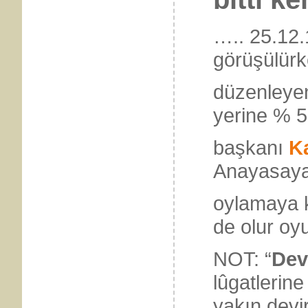
….. 25.12
görüşülür
düzenleyen
yerine % 5
başkanı
K
Anayasaya 
oylamaya 
de olur oyu
NOT: “
Dev
lûgatlerin
yakın dev