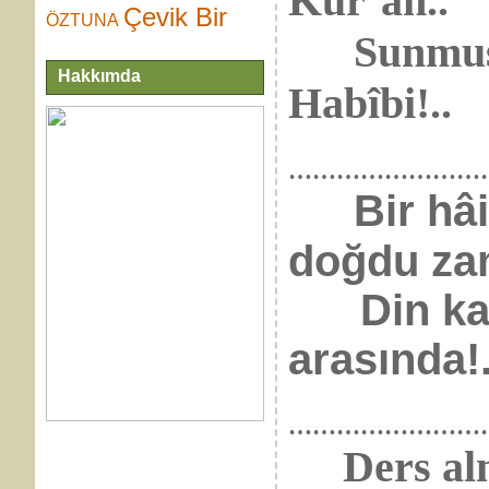
Kur’ân..
Çevik Bir
ÖZTUNA
Sunmuş bi
Hakkımda
Habîbi!..
……………………
Bir hâ
doğdu za
Din kard
arasında!.
……………………
Ders alma