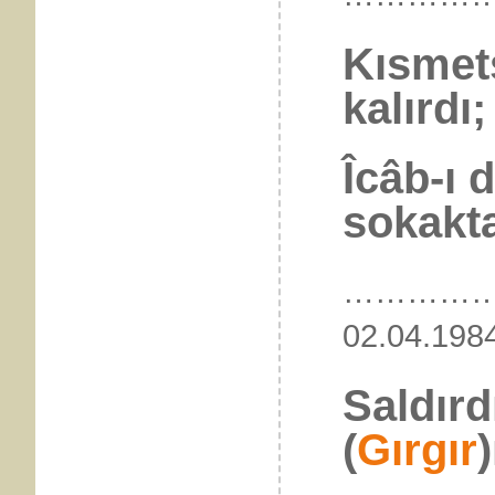
Kısmets
kalırdı;
Îcâb-ı 
sokakta
…………
02.04.
Saldırd
(
Gırgır
)