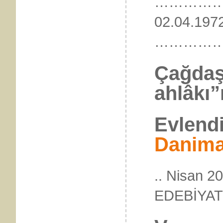
……………
02.04.197
…………
Çağdaş
ahlâkı”n
Evlendi
Danima
.. Nisan 2
EDEBİY