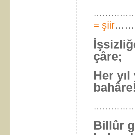
……………..
= şiir
……
İşsizli
çâre;
Her yıl
bahâre!
…………
Billûr 