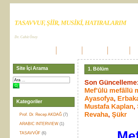
TASAVVUF, ŞİİR, MUSİKİ, HATIRALARIM
Dr. Cahit Öney
Ana Sayfam
Biyografim
Tebliğlerim
Basın`da
Sa
Site İçi Arama
1. Bölüm
Son Güncelleme:
Mef’ûlü mefâîlü 
Ayasofya
,
Erbak
Kategoriler
Mustafa Kaplan
,
Revaha
,
Şükr
Prof. Dr. Recep AKDAĞ
(7)
ARABIC INTERVIEW
(1)
Mef
TASAVVÛF
(6)