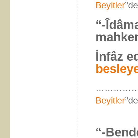
Beyitler
”
“-Îdâma
mahkem
İnfâz e
besley
……………
Beyitler
”
“-Bend