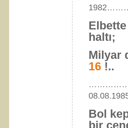
1982…
Elbette 
haltı;
Milyar 
16
!..
…………
08.08
Bol kep
bir çen