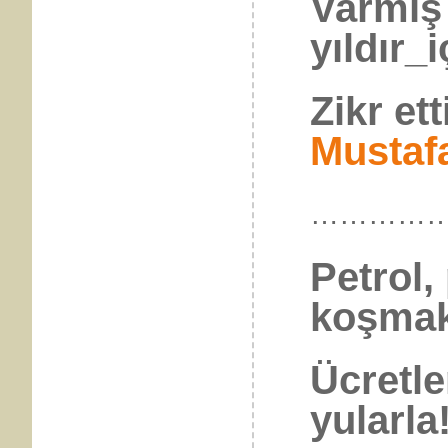
Varmış 
yıldır_
Zikr ett
Mustaf
…………
Petrol,
koşmak
Ücretle
yularla!