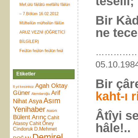
tesellî;
Mef,ùlü fâilâtü mefâîlü fâilün
– 7.Bölüm 16.02.2012
Bir Kàd
Müfteilün müfteilün fâilün
ne tecel
ARUZ VEZNİ (ÖĞRETİCİ
BİLGİLER)
…………
Feùlün feùlün feùlün feùl
05.10.
Etiketler
Bir çâ
Agah Oktay
8 yıl kesintisiz
kaht-ı r
Güner
Arif
Alemdaroğlu
Asım
Nihat Asya
Yenihaber
Âtîyi s
Atatürk
Bülent Arınç
Cahit
Atasoy
Cahit Öney
hâle!..
Cindoruk
D.Mehmet
Demirel