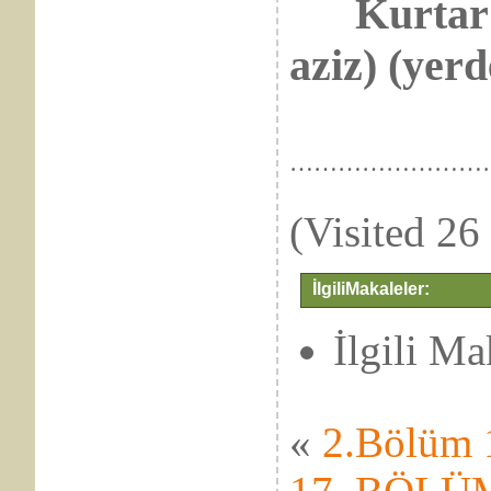
Kurtar!..
aziz) (yerd
……………………
(Visited 26 
İlgiliMakaleler:
İlgili M
«
2.Bölüm 