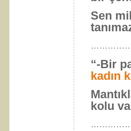
Sen mil
tanımaz
……………
“-Bir 
kadın k
Mantıkl
kolu va
……………