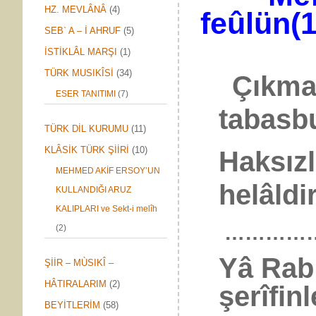
HZ. MEVLÂNÂ
(4)
feûlün(1
SEB` A – İ AHRUF
(5)
İSTİKLÂL MARŞI
(1)
TÜRK MUSIKÎSİ
(34)
Çıkmaz 
ESER TANITIMI
(7)
tabasbu
TÜRK DİL KURUMU
(11)
KLÂSİK TÜRK ŞİİRİ
(10)
Haksızl
MEHMED AKİF ERSOY’UN
helâldir
KULLANDIĞI ARUZ
KALIPLARI ve Sekt-i melîh
…………
(2)
Yâ Rab
ŞİİR – MÙSIKÎ –
HÂTIRALARIM
(2)
şerîfin
BEYİTLERİM
(58)