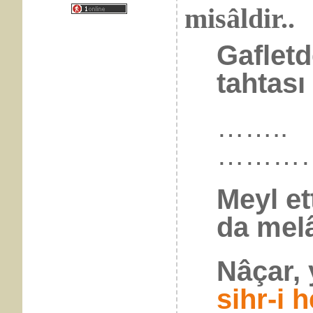
misâldir..
Gafletd
tahtası
……..
………
Meyl et
da melâ
Nâçar,
sihr-i h