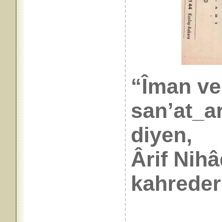
“Îman ve
san’at_a
diyen,
Ârif Nih
kahreder 