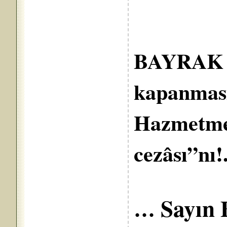
BAYRAK v
kapanması
Hazmetmey
cezâsı”
Sayın 
…