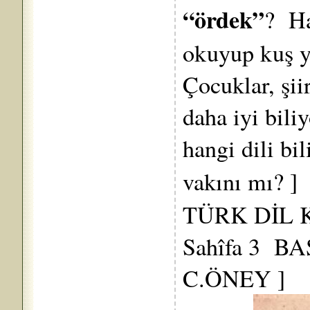
“ördek”
? Ha
okuyup kuş 
Çocuklar, şii
daha iyi bil
hangi dili bil
vakını mı?
TÜRK DİL
Sahîfa 3 B
C.ÖNEY ]