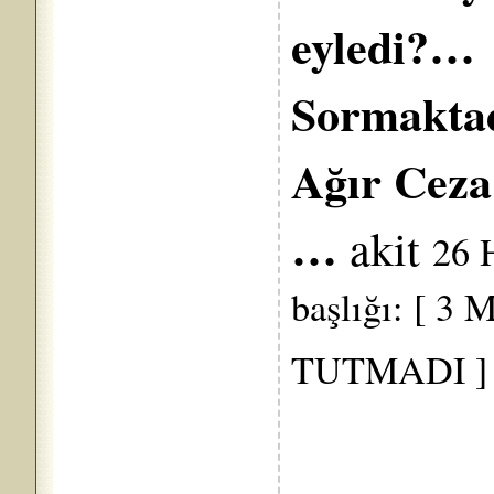
eyledi?…
Sormaktad
Ağır C
…
akit
26 
başlığı: [
TUTMADI ]