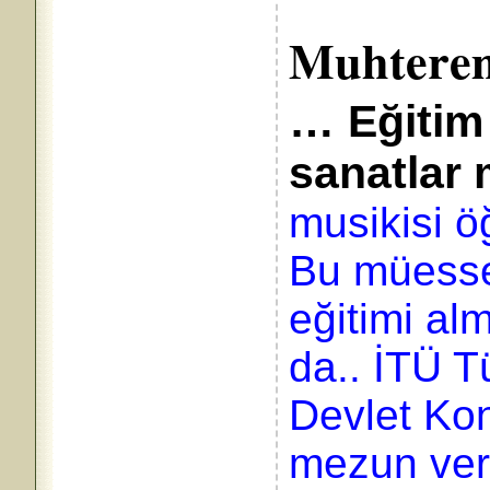
Muhterem
…
Eğitim
sanatlar 
musikisi öğ
Bu müesse
eğitimi al
da.. İTÜ T
Devlet Kon
mezun ver