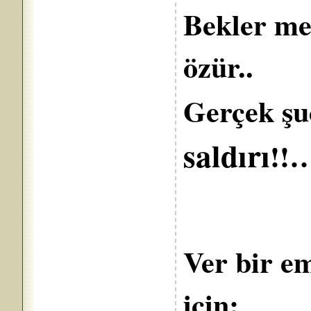
Bekler me
özür..
Gerçek şu
saldırı
!
Ver bir em
için;