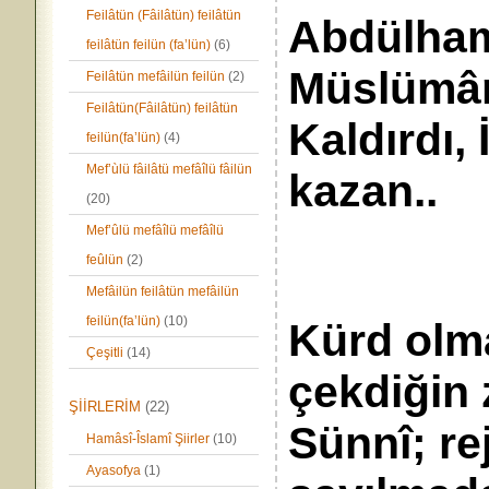
Feilâtün (Fâilâtün) feilâtün
Abdülham
feilâtün feilün (fa’lün)
(6)
Müslümân
Feilâtün mefâilün feilün
(2)
Feilâtün(Fâilâtün) feilâtün
Kaldırdı, 
feilün(fa’lün)
(4)
Mef’ùlü fâilâtü mefâîlü fâilün
kazan..
(20)
Mef’ûlü mefâîlü mefâîlü
feûlün
(2)
Mefâilün feilâtün mefâilün
feilün(fa’lün)
(10)
Kürd olma
Çeşitli
(14)
çekdiğin
ŞİİRLERİM
(22)
Sünnî; re
Hamâsî-Îslamî Şiirler
(10)
Ayasofya
(1)