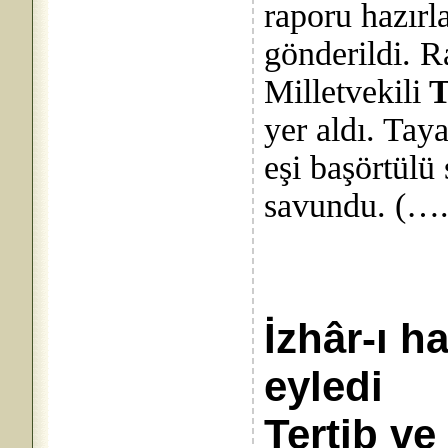
raporu hazır
gönderildi. 
Milletvekili
T
yer aldı. Tay
eşi başörtülü
savundu. (….
İzhâr-ı h
eyled
Tertib ve