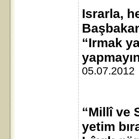
Israrla, 
Başbaka
“Irmak ya
yapma
05.07.2012
“Millî ve
yetim bır