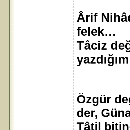
Ârif Nihâ
felek…
Tâciz değ
yazd
Özgür değ
der, Güna
Tâtil bit