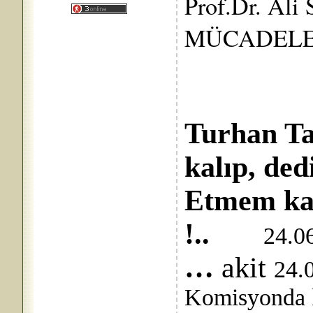
Prof.Dr. Ali 
MÜCADELE
Turhan Ta
kalıp, dedi
Etmem kab
!..
24.0
…
akit
24.
Komisyonda k