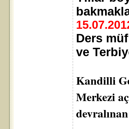
bakmakla
15.07.201
Ders müf
ve Terbiy
Kandilli Ge
Merkezi aç
devralınan