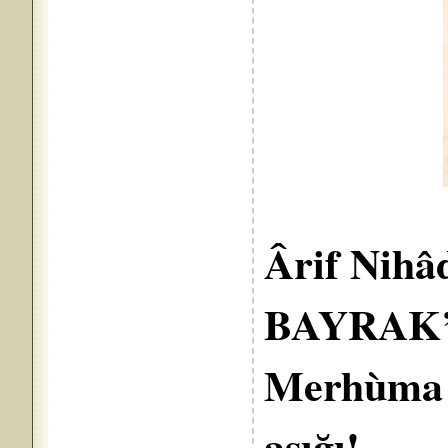
Ârif Nihâ
BAYRAK
Merhùma 
aşığ