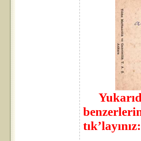
Yukarıd
benzerlerin
tık’layını