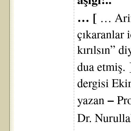
… [
… Arif
çıkaranlar iç
kırılsın” di
dua etmiş.
dergisi Eki
–
yazan
Pro
Dr. Nurull