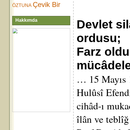
Çevik Bir
ÖZTUNA
Hakkımda
Devlet sil
ordusu;
Farz oldu
mücâdele
… 15 Mayıs 
Hulûsî Efend
cihâd-ı mukad
îlân ve teblî