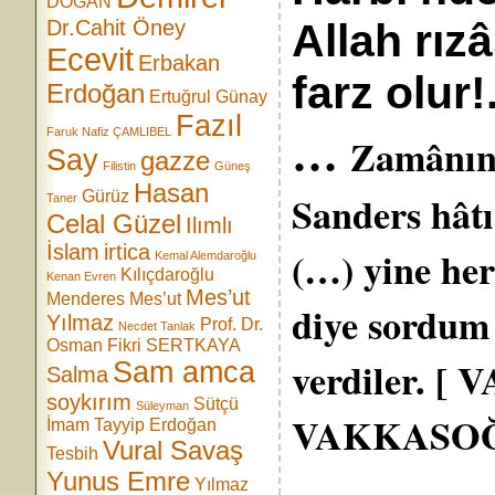
DOĞAN
Dr.Cahit Öney
Allah rız
Ecevit
Erbakan
farz olur!.
Erdoğan
Ertuğrul Günay
Fazıl
…
Faruk Nafiz ÇAMLIBEL
Zamânın
Say
gazze
Filistin
Güneş
Hasan
Gürüz
Sanders hâtı
Taner
Celal Güzel
Ilımlı
İslam
irtica
(…) yine her
Kemal Alemdaroğlu
Kılıçdaroğlu
Kenan Evren
Mes’ut
Menderes
Mes’ut
diye sordum 
Yılmaz
Prof. Dr.
Necdet Tanlak
Osman Fikri SERTKAYA
verdiler. [
Sam amca
Salma
soykırım
Sütçü
Süleyman
VAKKASOĞ
İmam
Tayyip Erdoğan
Vural Savaş
Tesbih
Yunus Emre
Yılmaz