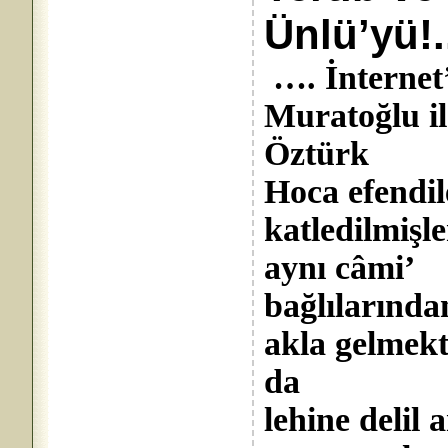
Ünlü’yü!.
…. İnternet’
Muratoğlu i
Öztürk
Hoca efendi
katledilmişl
aynı câmi’
bağlılarında
akla gelmekt
da
lehine delil