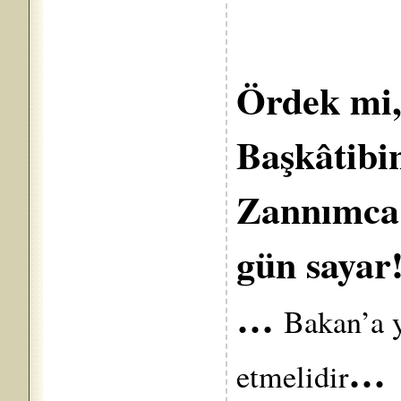
Ördek mi,
Başkâtibin
Zannımca;
gün say
…
Bakan’a y
…
etmelidir