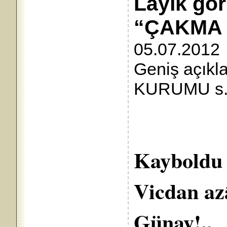
Lâyık gö
“ÇAKMA
05.07.2012
Geniş açıkl
KURUMU s.3
Kayboldu t
Vicdan az
Güna