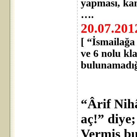
yapması, ka
….
20.07.20
[ “İsmailağ
ve 6 nolu kla
bulunamadı
“Ârif Nih
aç!” diye;
Vermiş bu