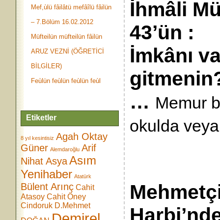
İhmâli M
Mef,ùlü fâilâtü mefâîlü fâilün
– 7.Bölüm 16.02.2012
43’ün :
Müfteilün müfteilün fâilün
İmkânı v
ARUZ VEZNİ (ÖĞRETİCİ
BİLGİLER)
gitmenin?
Feùlün feùlün feùlün feùl
…
Memur ba
Etiketler
okulda veya
Agah Oktay
8 yıl kesintisiz
Güner
Arif
Alemdaroğlu
Asım
Nihat Asya
Yenihaber
Atatürk
Mehmetçi
Bülent Arınç
Cahit
Atasoy
Cahit Öney
Cindoruk
D.Mehmet
Harbi’nde
Demirel