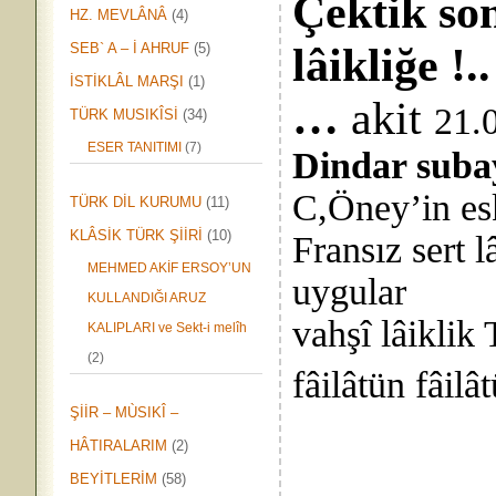
Çektik so
HZ. MEVLÂNÂ
(4)
SEB` A – İ AHRUF
(5)
lâikliğe !..
İSTİKLÂL MARŞI
(1)
…
akit
21.0
TÜRK MUSIKÎSİ
(34)
ESER TANITIMI
(7)
Dindar subay
C,Öney’in eski
TÜRK DİL KURUMU
(11)
KLÂSİK TÜRK ŞİİRİ
(10)
Fransız sert l
MEHMED AKİF ERSOY’UN
uygular
KULLANDIĞI ARUZ
vahşî lâiklik
KALIPLARI ve Sekt-i melîh
(2)
fâilâtün fâilâ
ŞİİR – MÙSIKÎ –
HÂTIRALARIM
(2)
BEYİTLERİM
(58)