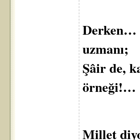
Derken… Ş
uzmanı;
Şâir de, k
örn
Millet diy