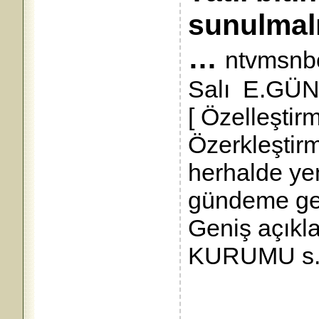
sunu
…
ntvmsnb
Salı E.GÜNA
[ Özelleştir
Özerkleştir
herhalde y
gündeme gel
Geniş açıkl
KURUMU s.3