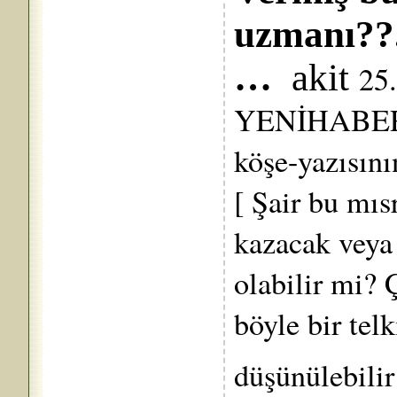
uzmanı?
…
akit
25
YENİHABER’i
köşe-yazısını
[ Şair bu mıs
kazacak veya
olabilir mi? 
böyle bir tel
düşünülebil