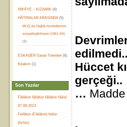
sayılmada
HİKÂYE – KIZAMIK
(4)
HÂTIRALAR ARASINDA
(5)
MUŞ`da Sağlık hizmetlerinin
sosyalleştirilmesi (1961-64)
Devrimler
(3)
edilmedi.
ESKADER Sanat Törenleri
(6)
Hüccet kı
Kitabım
(1)
gerçeği..
Son Yazılar
…
Madde
Fâilâtün fâilâtün fâilâtün fâilün
07.09.2013
Feilâtün (Fâilâtün) feilün
(fa’lün)