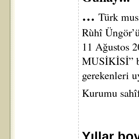
…
Türk musi
Rùhî Üngör’ün
11 Ağustos 2
MUSİKİSİ” b
gerekenleri u
Kurumu sahîf
Yıllar bo