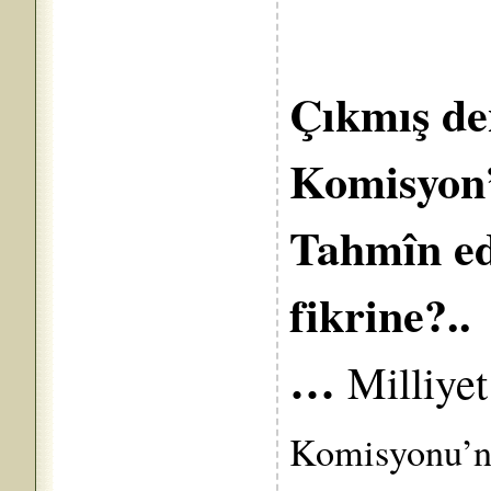
Çıkmış den
Komisyo
Tahmîn ed
fikrin
…
Milliye
Komisyonu’n