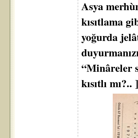
Asya merhù
kısıtlama gi
yoğurda jelâ
duyurmanızı
“Minâreler s
kısıtlı mı?.. 