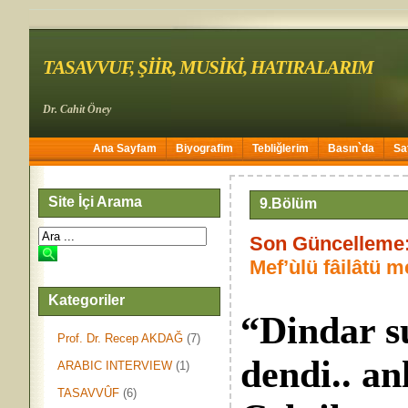
TASAVVUF, ŞİİR, MUSİKİ, HATIRALARIM
Dr. Cahit Öney
Ana Sayfam
Biyografim
Tebliğlerim
Basın`da
Sa
Site İçi Arama
9.Bölüm
Son Güncelleme:
Mef’ùlü fâilâtü me
Kategoriler
“Dindar s
Prof. Dr. Recep AKDAĞ
(7)
dendi.. an
ARABIC INTERVIEW
(1)
TASAVVÛF
(6)