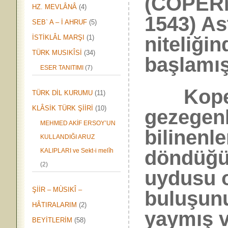
(COPERN
HZ. MEVLÂNÂ
(4)
1543) As
SEB` A – İ AHRUF
(5)
niteliğin
İSTİKLÂL MARŞI
(1)
TÜRK MUSIKÎSİ
(34)
başlamış
ESER TANITIMI
(7)
Kopern
TÜRK DİL KURUMU
(11)
KLÂSİK TÜRK ŞİİRİ
(10)
gezegen
MEHMED AKİF ERSOY’UN
bilinenl
KULLANDIĞI ARUZ
döndüğü,
KALIPLARI ve Sekt-i melîh
(2)
uydusu o
ŞİİR – MÙSIKÎ –
buluşunu
HÂTIRALARIM
(2)
yaymış v
BEYİTLERİM
(58)