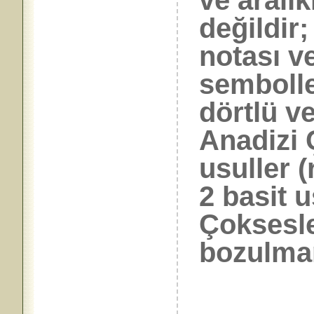
ve aralık
değildir;
notası ve
sembolle
dörtlü ve
Anadizi 
usuller (
2 basit 
Çoksesl
bozulmam