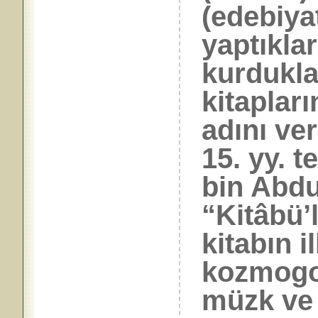
(edebiya
yaptıkları
kurdukla
kitaplar
adını ve
15. yy. t
bin Abdu
“Kitâbü’l
kitabın 
kozmogo
müzk ve i