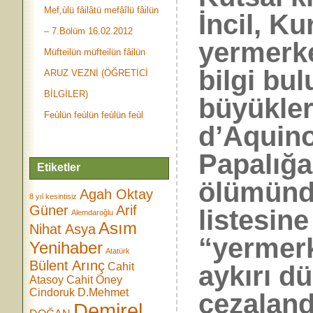
Mef,ùlü fâilâtü mefâîlü fâilün
İncil, Ku
– 7.Bölüm 16.02.2012
yermerke
Müfteilün müfteilün fâilün
bilgi bu
ARUZ VEZNİ (ÖĞRETİCİ
BİLGİLER)
büyükle
Feùlün feùlün feùlün feùl
d’Aquino
Papalığa
Etiketler
ölümünde
Agah Oktay
8 yıl kesintisiz
Güner
Arif
listesine
Alemdaroğlu
Asım
Nihat Asya
“yermerk
Yenihaber
Atatürk
Bülent Arınç
Cahit
aykırı d
Atasoy
Cahit Öney
Cindoruk
D.Mehmet
cezalandı
Demirel