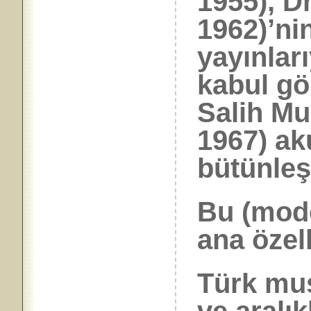
1955), D
1962)’nin
yayınlar
kabul gö
Salih Mu
1967) aku
bütünleş
Bu (mode
ana özell
Türk mus