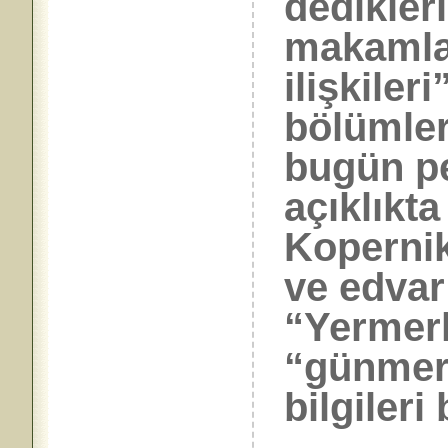
dedikleri
makamlar
ilişkileri
bölümler
bugün pe
açıklıkta
Kopernik
ve edvar
“Yermerk
“günmerk
bilgileri