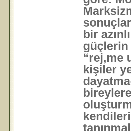
Marksizm
sonuçlar
bir azın
güçlerin 
“rej,me u
kişiler y
dayatmac
bireylere
oluşturm
kendiler
tanınmalı