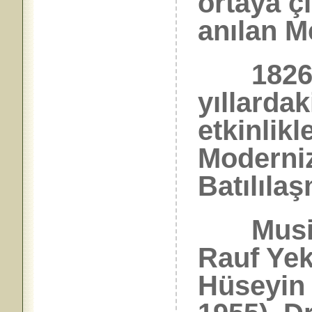
ortaya ç
anılan Me
1826 Ta
yıllarda
etkinlikl
Moderniz
Batılılaş
Musiki
Rauf Yek
Hüseyin 