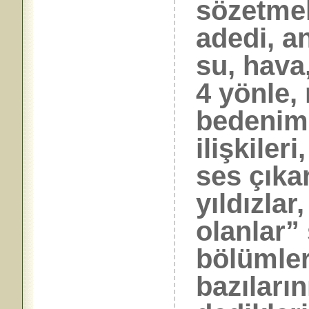
sözetmek
adedi, a
su, hava
4 yönle, 
bedenimi
ilişkiler
ses çıka
yıldızla
olanlar” 
bölümler
bazıları