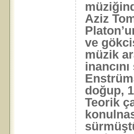
müziğind
Aziz Tom
Platon’u
ve gökcis
müzik ar
inancını
Enstrüma
doğup, 17
Teorik ç
konulnas
sürmüştü