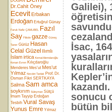
DOĞAN
Galilei)
Dr.Cahit Öney
Ecevit
öğretisin
Erbakan
Erdoğan
Ertuğrul Günay
savunduğ
Fazıl
Faruk Nafiz ÇAMLIBEL
cezaland
Say
gazze
Filistin
Güneş
Hasan
İsac, 16
Gürüz
Taner
Celal Güzel
Ilımlı
yasaları
İslam
irtica
Kemal Alemdaroğlu
Kılıçdaroğlu
Kenan Evren
kurallar
Mes’ut
Menderes
Mes’ut
Yılmaz
Prof. Dr.
Kepler’in
Necdet Tanlak
Osman Fikri SERTKAYA
Sam amca
kazandı.
Salma
soykırım
Sütçü
Süleyman
sonucu o
İmam
Tayyip Erdoğan
Vural Savaş
Tesbih
bütün bi
Yunus Emre
Yılmaz