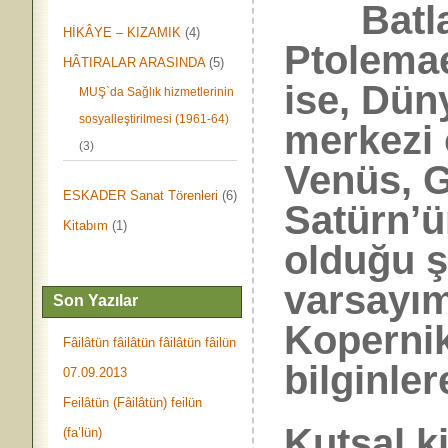
Batlam
HİKÂYE – KIZAMIK
(4)
Ptolemae
HÂTIRALAR ARASINDA
(5)
ise, Dün
MUŞ`da Sağlık hizmetlerinin
sosyalleştirilmesi (1961-64)
merkezi 
(3)
Venüs, G
ESKADER Sanat Törenleri
(6)
Satürn’ü
Kitabım
(1)
olduğu ş
varsayım
Son Yazılar
Kopernik
Fâilâtün fâilâtün fâilâtün fâilün
bilginler
07.09.2013
Feilâtün (Fâilâtün) feilün
Kutsal ki
(fa’lün)