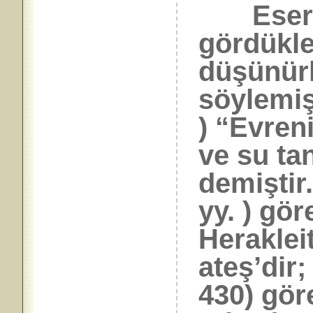
Eser sa
gördükler
düşünürl
söylemiş
) “Evren
ve su tan
demiştir
yy. ) gö
Heraklei
ateş’dir
430) gör