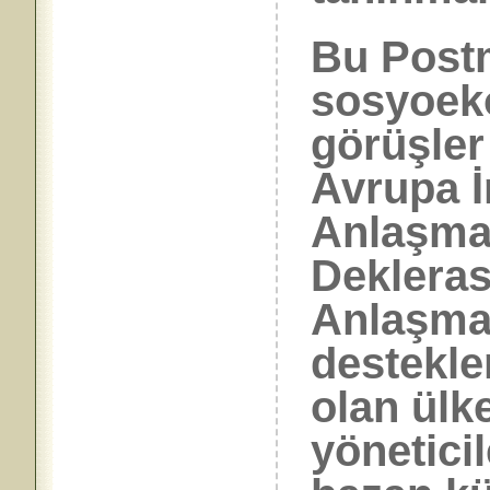
Bu Post
sosyoeko
görüşler
Avrupa İ
Anlaşma
Dekleras
Anlaşmala
destekle
olan ülke
yönetici