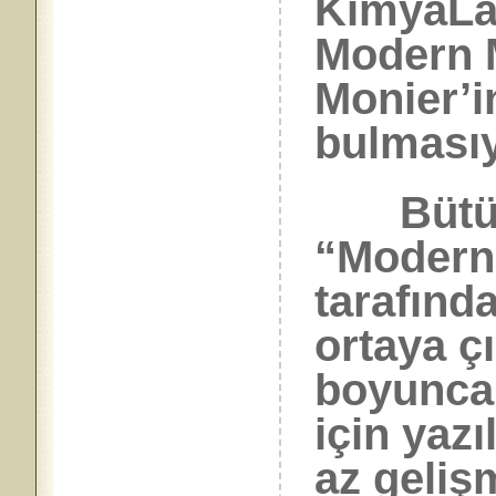
KimyaLav
Modern M
Monier’i
bulmasıy
Bütün 
“Moderniz
tarafında
ortaya çı
boyunca 
için yaz
az geliş