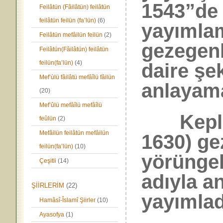
1543”de 
Feilâtün (Fâilâtün) feilâtün
feilâtün feilün (fa’lün)
(6)
yayımlam
Feilâtün mefâilün feilün
(2)
gezegenl
Feilâtün(Fâilâtün) feilâtün
feilün(fa’lün)
(4)
daire şe
Mef’ùlü fâilâtü mefâîlü fâilün
anlayama
(20)
Mef’ûlü mefâîlü mefâîlü
Kepler 
feûlün
(2)
Mefâilün feilâtün mefâilün
1630) ge
feilün(fa’lün)
(10)
yörüngel
Çeşitli
(14)
adıyla a
ŞİİRLERİM
(22)
yayımlad
Hamâsî-Îslamî Şiirler
(10)
Ayasofya
(1)