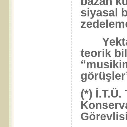
bazan kül
siyasal 
zedeleme
Yekta-A
teorik bi
“musiki
görüşler
(*)
İ.T.Ü.
Konserv
Görevlis