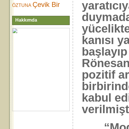
yaratıcı
Çevik Bir
ÖZTUNA
duymada
Hakkımda
yücelikte
kanısı ya
başlayıp 
Rönesans
pozitif a
birbirind
kabul ed
verilmişt
“Moder