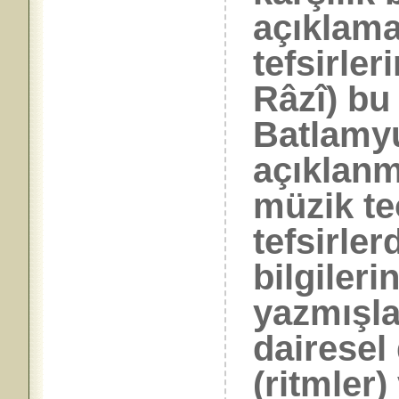
açıklama
tefsirler
Râzî) bu 
Batlamyu
açıklanm
müzik te
tefsirler
bilgileri
yazmışla
dairesel 
(ritmler