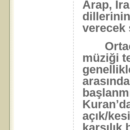
Arap, İra
dillerini
verecek 
Ortaçağ
müziği t
genellik
arasında
başlanmı
Kuran’d
açık/kes
karşılık