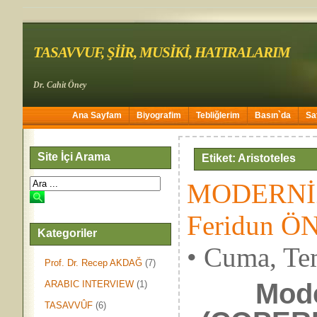
TASAVVUF, ŞİİR, MUSİKİ, HATIRALARIM
Dr. Cahit Öney
Ana Sayfam
Biyografim
Tebliğlerim
Basın`da
Sa
Site İçi Arama
Etiket: Aristoteles
MODERNİZ
Feridun Ö
Kategoriler
• Cuma, Te
Prof. Dr. Recep AKDAĞ
(7)
Modern
ARABIC INTERVIEW
(1)
TASAVVÛF
(6)