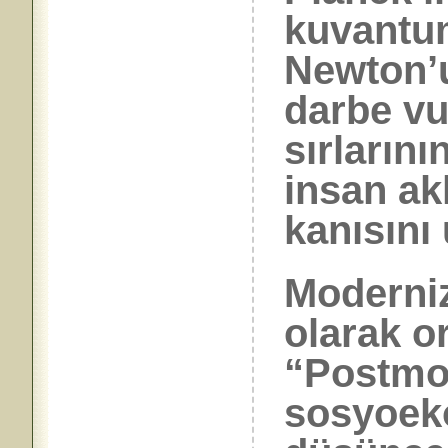
kuvantum
Newton’u
darbe vu
sırlarını
insan ak
kanısını
Moderniz
olarak o
“Postmo
sosyoek