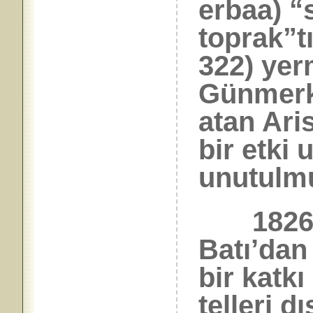
erbaa) “
toprak”tı
322) yer
Günmerke
atan Aris
bir etki
unutulmu
1826 T
Batı’dan
bir katkı
telleri d