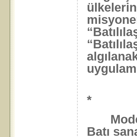
ülkelerin
misyoner
“Batılıl
“Batılıl
algılana
uygulama
*
Moderni
Batı sana