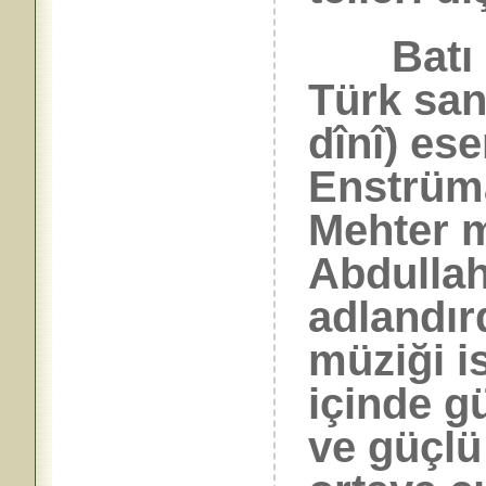
Batı sa
Türk sana
dînî) ese
Enstrüma
Mehter mü
Abdullah
adlandırd
müziği i
içinde g
ve güçlü 