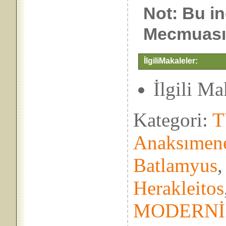
Not: Bu i
Mecmuası”
İlgiliMakaleler:
İlgili M
Kategori:
T
Anaksımen
Batlamyus
Herakleitos
MODERN