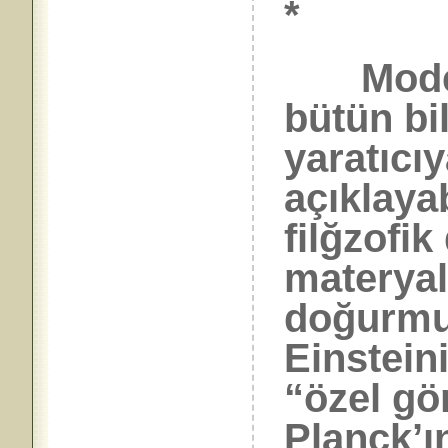
*
Moderni
bütün bi
yaratıcı
açıklaya
filğzofi
materyal
doğurmuş
Einstein
“özel gö
Planck’ı