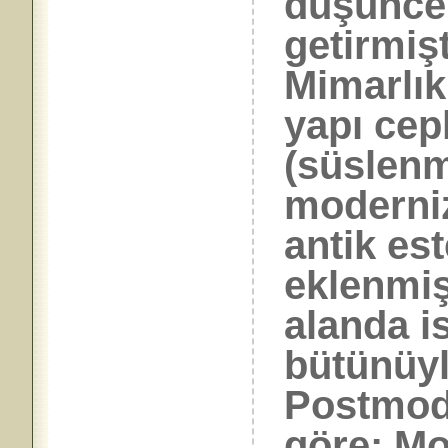
düşünce
getirmişt
Mimarlık
yapı cep
(süslenm
moderni
antik est
eklenmi
alanda 
bütünüyl
Postmod
göre: Mo