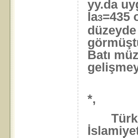
yy.da uy
la
=435 o
3
düzeyde 
görmüştü
Batı müz
gelişmey
*,
Türk m
İslamiye