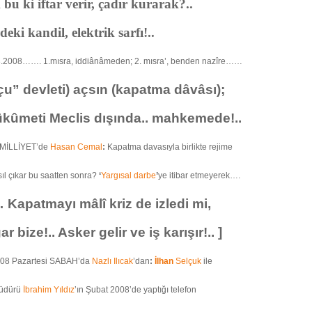
 bu ki iftar verir, çadır kurarak?..
eki kandil, elektrik sarfı!..
008……. 1.mısra, iddiânâmeden; 2. mısra’, benden nazîre……
u” devleti) açsın (kapatma dâvâsı);
kûmeti Meclis dışında.. mahkemede!..
 MİLLİYET’de
Hasan Cemal
:
Kapatma davasıyla birlikte rejime
sıl çıkar bu saatten sonra?
‘
Yargısal darbe
’
ye itibar etmeyerek….
 Kapatmayı mâlî kriz de izledi mi,
r bize!.. Asker gelir ve iş karışır!.. ]
008 Pazartesi SABAH’da
Nazlı Ilıcak
’dan
:
İlhan
Selçuk
ile
Müdürü
İbrahim Yıldız
’ın Şubat 2008’de yaptığı telefon