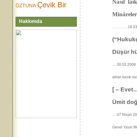
Nasıl lâik
Çevik Bir
ÖZTUNA
Minârelerd
Hakkımda
………….18.03.2
(“Hukukç
Düşür hü
….30.03.2008
atılan kazık na
[ – Evet…
Ümit doğa
… 07 Nisan 2
Genel Yayın 