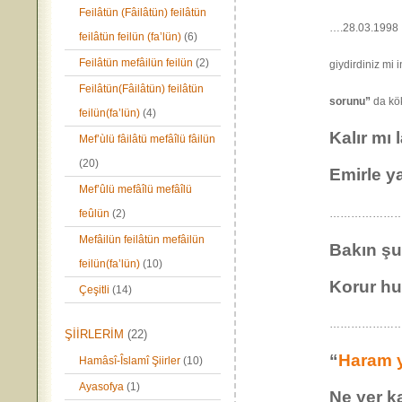
Feilâtün (Fâilâtün) feilâtün
….28.03.1998
feilâtün feilün (fa’lün)
(6)
Feilâtün mefâilün feilün
(2)
giydirdiniz mi i
Feilâtün(Fâilâtün) feilâtün
sorunu”
da kök
feilün(fa’lün)
(4)
Kalır mı 
Mef’ùlü fâilâtü mefâîlü fâilün
(20)
Emirle ya
Mef’ûlü mefâîlü mefâîlü
feûlün
(2)
…………………
Mefâilün feilâtün mefâilün
Bakın şu
feilün(fa’lün)
(10)
Korur h
Çeşitli
(14)
………………………….
ŞİİRLERİM
(22)
“
Haram 
Hamâsî-Îslamî Şiirler
(10)
Ayasofya
(1)
Ne yer k