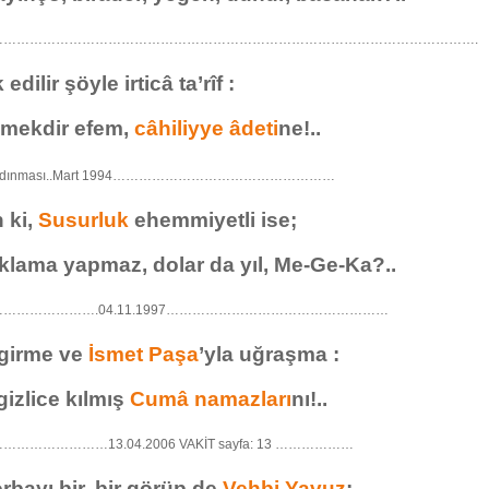
………………………………………………………………………………………………….
edilir şöyle irticâ ta’rîf :
emekdir efem,
câhiliyye âdeti
ne!..
u aydınması..Mart 1994……………………………………………
 ki,
Susurluk
ehemmiyetli ise;
ıklama yapmaz, dolar da yıl, Me-Ge-Ka?..
………………….04.11.1997……………………………………………
girme ve
İsmet Paşa
’yla uğraşma :
izlice kılmış
Cumâ namazları
nı!..
………………13.04.2006 VAKİT sayfa: 13 ………………
orbayı bir, bir görüp de
Vehbi Yavuz
;