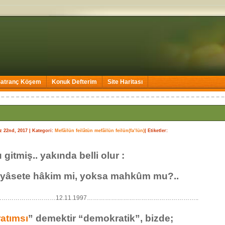
Satranç Köşem
Konuk Defterim
Site Haritası
z 22nd, 2017
| Kategori:
Mefâilün feilâtün mefâilün feilün(fa’lün)
| Etiketler:
 gitmiş.. yakında belli olur :
iyâsete hâkim mi, yoksa mahkûm mu?..
………………………12.11.1997………………………………………………..
atımsı
” demektir “demokratik”, bizde;