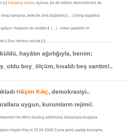
n
: [ (
Kapatma davası
açılırsa, bir de üstüne ekonomik kriz de
 biraz karışırsa, belki bir ümit doğabilir.
)
(…)
(
Yargı kapatma
gidiyor. Haberini de verdiler.
)
(…)
-Asker gelebilir mi
lık
: (
Eee mecbur olacak.
)
]
………………………………………………
küldü, hayâtın ağırlığıyla, benim;
ış_oldu boy_ölçüm, kısaldı beş santim!..
…………………………………………………………………………………………….
ıkladı
Hâşim Kılıç
, demokrasiyi..
rallara uygun, kurumların rejimi!.
kemesi’nin 46ncı kuruluş yıldönümü dolayısıyla Anayasa
kanı Haşim Kılıç’ın 25.04.2008 Cuma günü yaptığı konuşma….