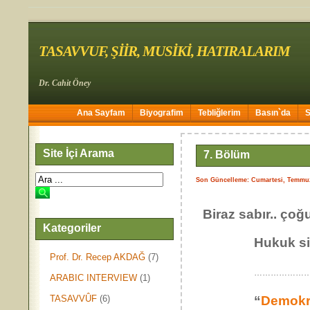
TASAVVUF, ŞİİR, MUSİKİ, HATIRALARIM
Dr. Cahit Öney
Ana Sayfam
Biyografim
Tebliğlerim
Basın`da
Site İçi Arama
7. Bölüm
Son Güncelleme: Cumartesi, Temmu
Biraz sabır.. çoğu
Kategoriler
Hukuk s
Prof. Dr. Recep AKDAĞ
(7)
…………………
ARABIC INTERVIEW
(1)
TASAVVÛF
(6)
“
Demokr