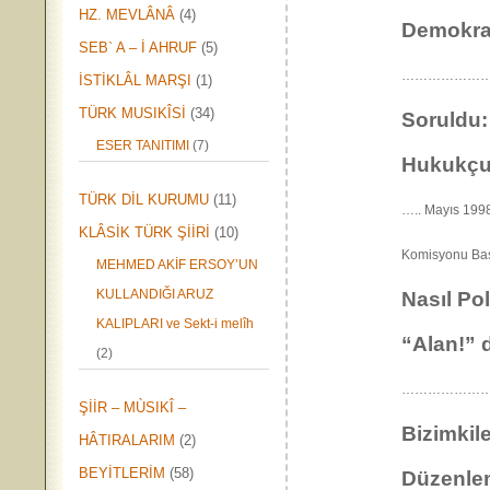
HZ. MEVLÂNÂ
(4)
Demokrat
SEB` A – İ AHRUF
(5)
………………
İSTİKLÂL MARŞI
(1)
TÜRK MUSIKÎSİ
(34)
Soruldu:
ESER TANITIMI
(7)
Hukukçu 
TÜRK DİL KURUMU
(11)
….. Mayıs 1998
KLÂSİK TÜRK ŞİİRİ
(10)
Komisyon
MEHMED AKİF ERSOY’UN
KULLANDIĞI ARUZ
Nasıl Po
KALIPLARI ve Sekt-i melîh
“Alan!” d
(2)
…………………
ŞİİR – MÙSIKÎ –
Bizimkile
HÂTIRALARIM
(2)
BEYİTLERİM
(58)
Düzenlemi