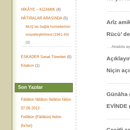
HİKÂYE – KIZAMIK
(4)
………………
HÂTIRALAR ARASINDA
(5)
Arîz amik 
MUŞ`da Sağlık hizmetlerinin
Rücù’ d
sosyalleştirilmesi (1961-64)
(3)
…..Anadol
ESKADER Sanat Törenleri
(6)
Açıklayın
Kitabım
(1)
Niçin aç
…………………
Son Yazılar
Günâha 
Fâilâtün fâilâtün fâilâtün fâilün
EVİNDE g
07.09.2013
Feilâtün (Fâilâtün) feilün
………………………
(fa’lün)
Çeşitli z