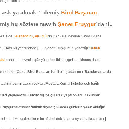
abileceğini ileri sürdi……………………………………………………..
 askıya almak..” demiş
Birol Başaran
;
iş bu sözlere tasvib
Şener Eruygur
’dan!..
 VAKİT’de
Selahaddin ÇAKIRGİL
’in [ ‘Ankara Meydan Savaşı’ daha
n.. ] başlıklı yazısından
: [
…..
Şener Eruygur’
un yönettiği
‘
Hukuk
ulu
’
panelinde evvelki gün yükselen ihtilal çığırtkanlıklarına da bu
k gerekir.. Orada
Birol Başaran
isimli bir iş adamının
‘Bazıdurumlarda
a alınmasının zararı yoktur. Mustafa Kemal hukuka çok bağlı
mleri yapamazdı.. Hukuk dışına çıkarak yaptı onları..’
şeklindeki
,
Eruygur
tarafından
‘hukuk dışına çıkılacak günlerin yakın olduğu’
d edilmesi ve katılımcıların bu sözleri dakikalarca ayakta alkışlaması
]