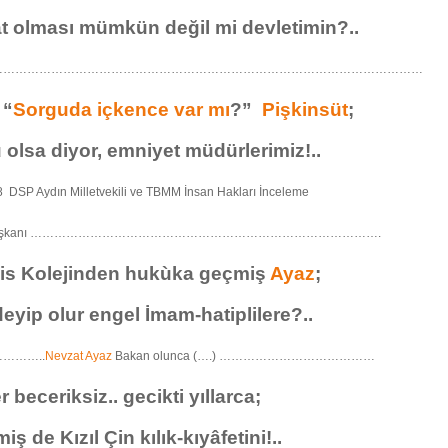
 olması mümkün değil mi devletimin?..
………………………………………………………………………………………………
 “
Sorguda içkence var mı
?”
Pişkinsüt
;
olsa diyor, emniyet müdürlerimiz!..
 DSP Aydın Milletvekili ve TBMM İnsan Hakları İnceleme
u Başkanı …………………………………………………………………………….
lis Kolejinden hukùka geçmiş
Ayaz
;
eyip olur engel İmam-hatiplilere?..
………..
Nevzat Ayaz
Bakan olunca (….) …………………………………
r beceriksiz.. gecikti yıllarca;
ş de Kızıl Çin kılık-kıyâfetini!..