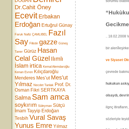
DOĞAN
sorumlu ol
Dr.Cahit Öney
“Hukùku
Ecevit
Erbakan
Erdoğan
Gecikmem
Ertuğrul Günay
Fazıl
Faruk Nafiz ÇAMLIBEL
.. 18.02.2008
Say
gazze
Filistin
Güneş
bir alenîleşirke
Hasan
Gürüz
Taner
Celal Güzel
Ilımlı
ve Siyaset Ok
İslam
irtica
Kemal Alemdaroğlu
Kılıçdaroğlu
çevrede bakma
Kenan Evren
Mes’ut
Menderes
Mes’ut
Yılmaz
hukukun askıy
Prof. Dr.
Necdet Tanlak
Osman Fikri SERTKAYA
Sam amca
olsaydı, devri
Salma
soykırım
Sütçü
Süleyman
ilgnç itirafların
İmam
Tayyip Erdoğan
Vural Savaş
Tesbih
sözleriyle teyi
Yunus Emre
Yılmaz