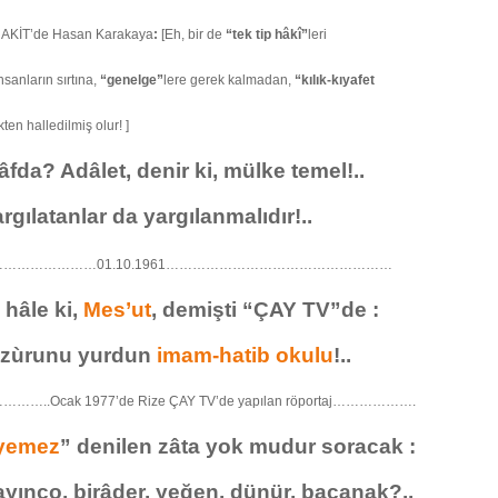
 AKİT’de Hasan Karakaya
:
[Eh, bir de
“tek tip hâkî”
leri
nsanların sırtına,
“genelge”
lere gerek kalmadan,
“kılık-kıyafet
ten halledilmiş olur! ]
lâfda? Adâlet, denir ki, mülke temel!..
rgılatanlar da yargılanmalıdır!..
…………………01.10.1961……………………………………………
 hâle ki,
Mes’ut
, demişti “ÇAY TV”de :
uzùrunu yurdun
imam-hatib okulu
!..
.Ocak 1977’de Rize ÇAY TV’de yapılan röportaj……………….
yemez
” denilen zâta yok mudur soracak :
ayınço, birâder, yeğen, dünür, bacanak?..