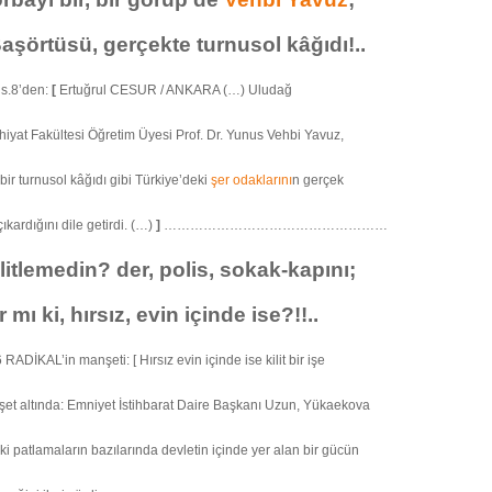
aşörtüsü, gerçekte turnusol kâğıdı!..
s.8’den:
[
Ertuğrul CESUR / ANKARA (…) Uludağ
ahiyat Fakültesi Öğretim Üyesi Prof. Dr. Yunus Vehbi Yavuz,
ir turnusol kâğıdı gibi Türkiye’deki
şer odaklarını
n gerçek
çıkardığını dile getirdi. (…)
]
……………………………………………
litlemedin? der, polis, sokak-kapını;
r mı ki, hırsız, evin içinde ise?!!..
RADİKAL’in manşeti: [ Hırsız evin içinde ise kilit bir işe
et altında: Emniyet İstihbarat Daire Başkanı Uzun, Yükaekova
i patlamaların bazılarında devletin içinde yer alan bir gücün