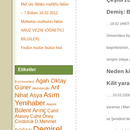
Mef,ùlü fâilâtü mefâîlü fâilün
Demiş: B
– 7.Bölüm 16.02.2012
Müfteilün müfteilün fâilün
…19.02.VAKİT 
ARUZ VEZNİ (ÖĞRETİCİ
Üniversitesi İl
BİLGİLER)
Feùlün feùlün feùlün feùl
başörtüsünün, b
rengini ortaya 
Etiketler
Neden ki
Agah Oktay
8 yıl kesintisiz
Kilit yara
Güner
Arif
Alemdaroğlu
Asım
Nihat Asya
….. 20.03.2006 
Yenihaber
Atatürk
yaramaz ] Manş
Bülent Arınç
Cahit
Atasoy
Cahit Öney
ve Şemdinli’dek
Cindoruk
D.Mehmet
Demirel