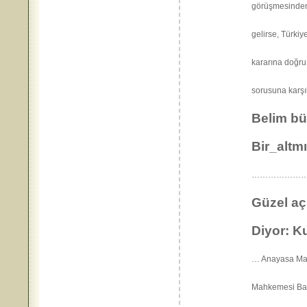
görüşmesinde
gelirse, Türkiye
kararına doğru 
sorusuna karşı
Belim bü
Bir_altm
………………
Güzel aç
Diyor: Ku
… Anayasa Mah
Mahkemesi Baş