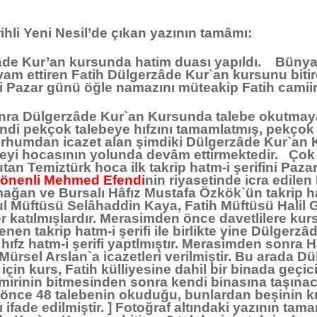
rihli Yeni Nesil’de çıkan yazının tamâmı:
zâde Kur’an kursunda hatim duası yapıldı. Büny
am ettiren Fatih Dülgerzâde Kur`an kursunu bitiren 
ifi Pazar günü öğle namazını müteakip Fatih camiin
a Dülgerzâde Kur`an Kursunda talebe okutmaya 
endi pekçok talebeye hıfzını tamamlatmış, pekçok
humdan icazet alan şimdiki Dülgerzâde Kur`an 
eyi hocasının yolunda devâm ettirmektedir. Çok s
tan Temiztürk hoca ilk takrip hatm-i şerifini Paza
Gönenli Mehmed Efendi
nin riyasetinde icra edile
mağan ve Bursalı Hâfız Mustafa Özkök`ün takrip h
l Müftüsü Selâhaddin Kaya, Fatih Müftüsü Halil G
er katılmışlardır. Merasimden önce davetlilere kurs
plenen takrip hatm-i şerifi ile birlikte yine Dülg
e hıfz hatm-i şerifi yaptlmıştır. Merasimden sonra 
ürsel Arslan`a icazetleri verilmiştir. Bu arada D
için kurs, Fatih külliyesine dahil bir binada geçi
mirinin bitmesinden sonra kendi binasına taşın
 önce 48 talebenin okuduğu, bunlardan beşinin kır
ı ifade edilmiştir. ] Fotoğraf altındaki yazının