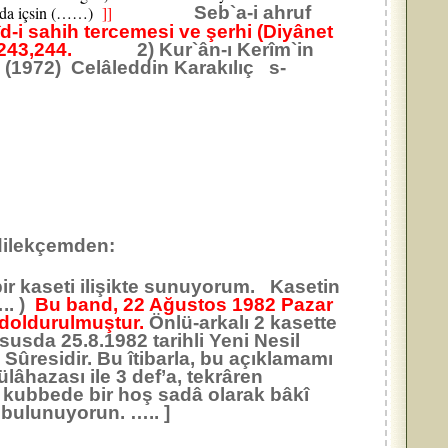
 da içsin (……)
]]
Seb`a-i ahruf
îd-i sahih tercemesi ve şerhi (Diyânet
8,243,244.
2) Kur`ân-ı Kerîm`in
972) Celâleddin Karakılıç s-
 dilekçemden:
 bir kaseti ilişikte sunuyorum. Kasetin
.. )
Bu band, 22 Ağustos 1982 Pazar
 doldurulmuştur.
Önlü-arkalı 2 kasette
susda 25.8.1982 tarihli Yeni Nesil
s Sûresidir. Bu îtibarla, bu açıklamamı
âhazası ile 3 def’a, tekrâren
 kubbede bir hoş sadâ olarak bâkî
 bulunuyorun. ….. ]