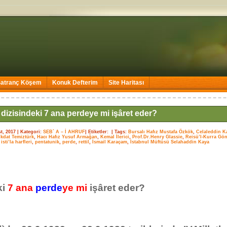
Satranç Köşem
Konuk Defterim
Site Haritası
 dizisindeki 7 ana perdeye mi işâret eder?
t, 2017
| Kategori:
SEB` A – İ AHRUF
| Etiketler: |
Tags:
Bursalı Hafız Mustafa Özkök
,
Celaleddin Ka
kdat Temiztürk
,
Hacı Hafız Yusuf Armağan
,
Kemal İlerici
,
Prof.Dr.Henry Glassie
,
Reisü’l-Kurra Gö
,
isti’la harfleri
,
pentatunik
,
perde
,
rettil
,
İsmail Karaçam
,
İstabnul Müftüsü Selahaddin Kaya
ki
7 ana
perde
ye mi
işâret eder?