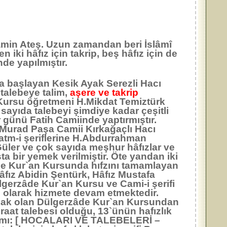
amin Ateş. Uzun zamandan beri İslâmî
iki hâfız için takrip, beş hâfız için de
de yapılmıştır.
başlayan Kesik Ayak Serezli Hacı
 talebeye talim,
aşere ve takrip
Kursu öğretmeni H.Mikdat Temiztürk
ayıda talebeyi şimdiye kadar çeşitli
r günü Fatih Camiinde yaptırmıştır.
n Murad Paşa Camii Kırkağaçlı Hacı
atm-i şeriflerine H.Abdurrahman
üler ve çok sayıda meşhur hâfızlar ve
ta bir yemek verilmiştir. Öte yandan iki
erzâde Kur`an Kursunda hıfzını tamamlayan
Hâfız Abidin Şentürk, Hâfız Mustafa
ülgerzâde Kur`an Kursu ve Cami-i şerifi
ci olarak hizmete devam etmektedir.
acak olan Dülgerzâde Kur`an Kursundan
aat talebesi olduğu, 13`ünün hafızlık
 tamamı: [ HOCALARI VE TALEBELERİ –