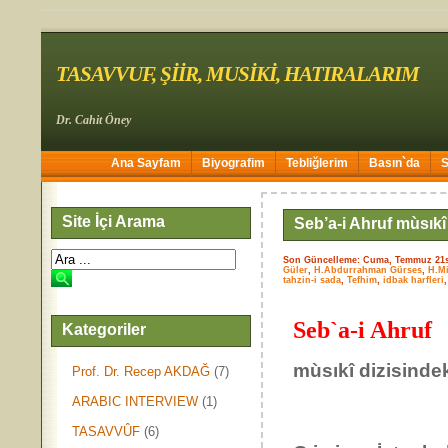
TASAVVUF, ŞİİR, MUSİKİ, HATIRALARIM
Dr. Cahit Öney
Ana Sayfam
Biyografim
Tebliğlerim
Basın`da
Site İçi Arama
Seb’a-i Ahruf mùsıkî
Son Güncelleme: Cuma, Temmuz 21s
Güler
,
H.Abdurrahman Gürses
,
H.Mi
tahzin-i sada
,
Tefhim
,
idbak harfleri
Seb`a-i Ahruf
Kategoriler
mùsıkî dizisinde
Prof. Dr. Recep AKDAĞ
(7)
ARABIC INTERVIEW
(1)
TASAVVÛF
(6)