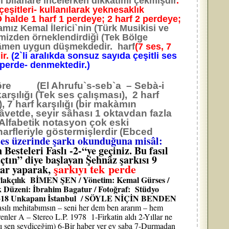
i bilâhare incelerken dikkatimi çekmişdir
.
çeşitleri- kullanılarak yeknesaklık
 halde 1 harf 1 perdeye; 2 harf 2 perdeye;
ız Kemal İlerici`nin (Türk Musikisi ve
rimizden örneklendirdiği (Tek Bölge
amâmen uygun düşmekdedir. harf
(7 ses, 7
ir.
(2`li aralıkda sonsuz sayıda çeşitli ses
–perde- denmektedir.)
 göre (El Ahrufu`s-seb`a – Sebà-i
karşılığı (Tek ses çalışması), 2 harf
), 7 harf karşılığı (bir makàmın
lâvetde, seyir sâhası 1 oktavdan fazla
Alfabetik notasyon çok eski
harfleriyle göstermişlerdir (Ebced
ses üzerinde şarkı okunduğuna misâl:
Besteleri Faslı -2-“ye geçiniz. Bu fasıl
çtın” diye başlayan Şehnâz şarkısı 9
şarkıyı tek perde
lar yaparak,
 Plakçılık BİMEN ŞEN / Yönetim: Kemal Gürses /
k Düzeni: İbrahim Bagatur / Fotoğraf: Stüdyo
No. 6318 Unkapanı İstanbul / SÖYLE NİÇİN BENDEN
asılı mehitabımsın – seni her dem ben ararım – hem
er A – Stereo L.P. 1978 1-Firkatin aldı 2-Yıllar ne
nı sen sevdiceğim) 6-Bir haber ver ey saba 7-Durmadan