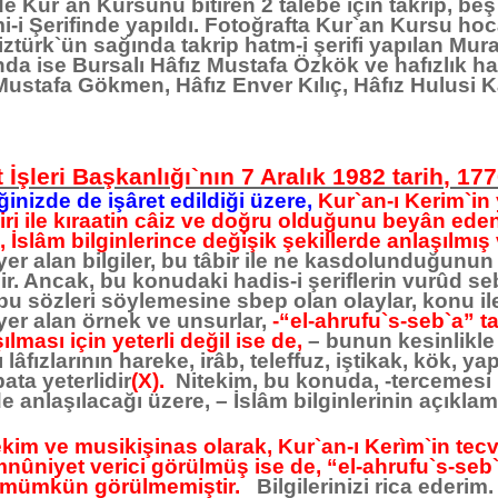
 Kur`an Kursunu bitiren 2 talebe için takrip, beş t
-i Şerifinde yapıldı. Fotoğrafta Kur`an Kursu ho
ztürk`ün sağında takrip hatm-i şerifi yapılan Mu
a ise Bursalı Hâfız Mustafa Özkök ve hafızlık hatm
Mustafa Gökmen, Hâfız Enver Kılıç, Hâfız Hulusi K
 İşleri Başkanlığı`nın 7 Aralık 1982 tarih, 17
inizde de işâret edildiği üzere,
Kur`an-ı Kerim`in y
iri ile kıraatin câiz ve doğru olduğunu beyân eden 
, İslâm bilginlerince değişik şekillerde anlaşılmış 
yer alan bilgiler, bu tâbir ile ne kasdolunduğunu
dir. Ancak, bu konudaki hadis-i şeriflerin vurûd se
u sözleri söylemesine sbep olan olaylar, konu ile i
 yer alan örnek ve unsurlar,
-“el-ahrufu`s-seb`a” ta
ılması için yeterli değil ise de,
– bunun kesinlikle 
lâfızlarının hareke, irâb, teleffuz, iştikak, kök, yap
ata yeterlidir
(X).
Nitekim, bu konuda, -tercemesi i
e anlaşılacağı üzere, – İslâm bilginlerinin açıkla
hekim ve musikişinas olarak, Kur`an-ı Kerìm`in tecv
nûniyet verici görülmüş ise de, “el-ahrufu`s-se
 mümkün görülmemiştir.
Bilgilerinizi rica eder