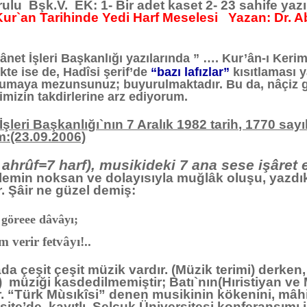
rulu Bşk.V. EK: 1- Bir adet kaset 2- 23 sahife ya
 Kur`an Tarihinde Yedi Harf Meselesi Yazan: Dr.
ânet İşleri Başkanlığı yazılarında ” …. Kur’ân-ı Kerim
te ise de, Hadîsi şerif’de
“bazı lafızlar”
kısıtlaması 
kumaya mezunsunuz; buyurulmaktadır. Bu da, nâçiz 
imizin takdirlerine arz ediyorum.
İşleri Başkanlığı`nın 7 Aralık 1982 tarih, 1770 sayıl
:(23.09.2006)
i ahrûf=7 harf), musikideki 7 ana sese işâret
emin noksan ve dolayısıyla muğlâk oluşu, yazdıkla
. Şâir ne güzel demiş:
 göreee dâvâyı;
m verir fetvâyı!..
it çeşit müzik vardır. (Müzik terimi) derken, h
) müziği kasdedilmemiştir; Batı`nın(Hıristiyan ve 
. “Türk Mùsıkîsi” denen musikinin kökenini, mâhi
 site’de kayıtlı, Selçuk Üniversitesi konferansımı 