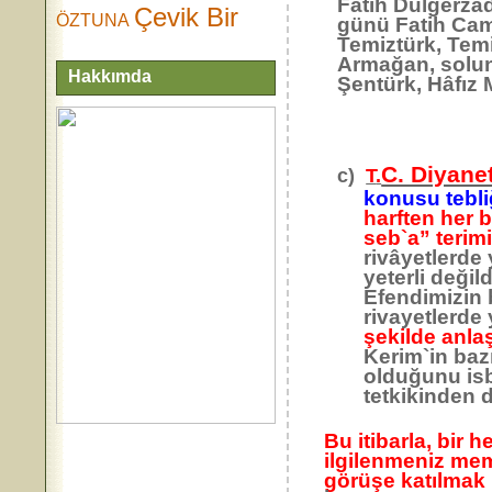
Fatih Dülgerzâde
Çevik Bir
ÖZTUNA
günü Fatih Cami
Temiztürk, Temi
Armağan, solund
Hakkımda
Şentürk, Hâfız 
C. Diyanet
c)
T
.
konusu tebliğ
harften her b
seb`a” terimi
rivâyetlerde 
yeterli değil
Efendimizin b
rivayetlerde
şekilde anlaş
Kerim`in bazı 
olduğunu isb
tetkikinden d
Bu itibarla, bir 
ilgilenmeniz mem
görüşe katılmak