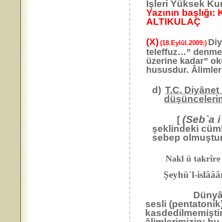
İşleri Yüksek Ku
Yazının başlığı:
ALTIKULAÇ
(X)
Diy
(18.Eylül.2009:)
teleffuz…” denmek
üzerine kadar” o
hususdur. Âlimler
d)
T.C. Diyânet 
düşüncelerim
(Seb`a 
[
şeklindeki cüml
sebep olmuştur
Nakl ü takrîre
Şeyhü`l-islâââ
Dünyâda çeş
sesli (pentatonik
kasdedilmemiştir
âlimlerimizin; bu