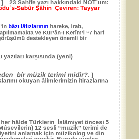
zı ] 23 Sahîfe yazı hakkındaki NOT`um:
 Abdu`s-Sabûr Şâhin Çeviren: Tayyar
’in
bâzı lâfızlarının
hareke, irab,
yapılmamakta ve Kur’ân-ı Kerîm’i “7 harf
görüşümü destekleyen önemli bir
ı yazıları
karşısında (yeni)
 eden bir müzik terimi midir?
.
]
rımı okuyan âlimlerimizin îtirazlarına
er hâlde Türklerin İslâmiyet öncesi 5
Mûsevîlerin) 12 sesli “müzik” terimi de
yetini anlamak için müzikolog ve din
incelemeleri gerekir. Burada şunları