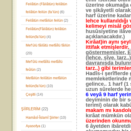
Feilâtün (Fâilâtün) feilâtün
üzerine okumağa d
ve şikâyetli olara
feilâtün feilün (fa’lün)
(6)
harf üzerine kad
lehce kullanıldığı
Feilâtün mefâilün feilün
(2)
kelimeyi misâl gö
Feilâtün(Fâilâtün) feilâtün
husûsiyetine ilâv
açıklanacakdır.)
feilün(fa’lün)
(4)
Kırâat)in aynı şey
Mef’ùlü fâilâtü mefâîlü fâilün
ittifak etmişlerdir
.
göstermemişler, El
(20)
(lehce, şîve, tarz.
Mef’ûlü mefâîlü mefâîlü
davranışda bulunm
tarz..) gibi teri
feûlün
(2)
Hadîs-i şerîflerde 
memleketlerinde mû
Mefâilün feilâtün mefâilün
gelince.. 1 harf (
feilün(fa’lün)
(10)
uzun sûrelerde he
6 veyâ 9 harf yeri
Çeşitli
(14)
deyiminin de bir s
terimi) olarak ka
ŞİİRLERİM
(22)
makam mı kasdo
kırâat mümkün olab
Hamâsî-Îslamî Şiirler
(10)
üzerinden okunmuş
6 âyetden ibâretdi
Ayasofya
(1)