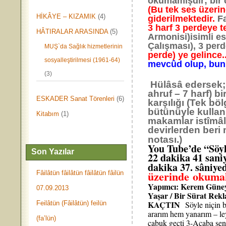
okumamışdır; bir c
(Bu tek ses üzeri
HİKÂYE – KIZAMIK
(4)
giderilmektedir.
Fa
3 harf 3 perdeye 
HÂTIRALAR ARASINDA
(5)
Armonisi)isimli es
Çalışması), 3 per
MUŞ`da Sağlık hizmetlerinin
perde) ye gelince..
sosyalleştirilmesi (1961-64)
mevcûd olup, bunla
(3)
Hülâsâ edersek;
ahruf – 7 harf) bi
ESKADER Sanat Törenleri
(6)
karşılığı (Tek böl
bütünüyle kullanı
Kitabım
(1)
makamlar istîmâl
devirlerden beri 
notası.
You Tube’de “Söyle
Son Yazılar
22 dakika 41 sani
dakika 37. sâniye
üzerinde okuma
Fâilâtün fâilâtün fâilâtün fâilün
Yapımcı: Kerem Güney 
07.09.2013
Yaşar / Bir Sürat Re
KAÇTIN
Feilâtün (Fâilâtün) feilün
Söyle niçin 
ararım hem yanarım – le
(fa’lün)
çabuk geçti 3-Acaba şen