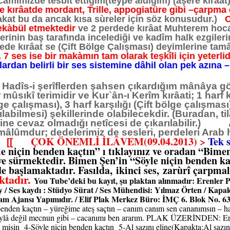
âmîmizde tesbît ettiğim(teype aldığım) (aşere kırâat)
ne kırâatde mordant,
Trille, appogiatüre gibi –çarpma 
kat bu da ancak kısa sùreler için söz konusudur.)
O
tekàbül etmektedir
ve 2 perdede kırâat Muhterem hocam
erinin baş tarafında incelediği ve kadîm halk ezgile
dede kırâat se (Çift Bölge Çalışması) deyimlerine t
 7 ses ise bir makàmın tam olarak teşkîli için yeterlid
rdan belirli bir ses sistemine dâhil olan pek azına 
 Hadîs-i şerîflerden şahsen çıkardığım mânâya
r mûsıkî terimidir ve Kur`ân-ı Kerîm kırâati; 1 harf 
ge çalışması), 3 harf karşılığı (Çift bölge çalışması
labilmesi) şekillerinde olabilecekdir. (Buradan, ti
ine cevaz olmadığı netîcesi de çıkarılabilir.) 
mâlûmdur; dedelerimiz de sesleri, perdeleri Arab 
ÇOK ÖNEMLİ İLÂVEM(09.04.2013) >
Tek 
)
[[
 niçin benden kaçtın” ı tıklayınız ve oradan “Bimen 
ye sürmektedir. Bimen Şen’in “Söyle niçin benden ka
de başlamaktadır. Fasılda, ikinci ses, zarùrî çarpma
ktadır.
You Tube’deki bu kayıt, şu plaktan alınmadır: Erenler
/ Ses kaydı : Stüdyo Sürat / Ses Mühendisi: Yılmaz Örten / Kapa
klam Ajansı Yapımıdır. / Elif Plak Merkez Büro: İMÇ 6. Blok 
benden kaçtın – yüreğime ateş saçtın – canım canım sen cananımsın – h
ylâ değil mecnun gibi – cacanımı ben ararım. PLAK ÜZERİNDEN: Erenl
 misin 4-Söyle niçin benden kaçtın 5-Al sazını eline(Kapakta:Al sazı