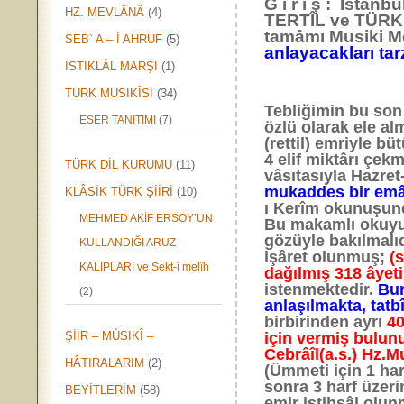
G i r i ş : İstan
HZ. MEVLÂNÂ
(4)
TERTÎL ve TÜRK 
tamâmı Musiki Me
SEB` A – İ AHRUF
(5)
anlayacakları tar
İSTİKLÂL MARŞI
(1)
TÜRK MUSIKÎSİ
(34)
Tebliğimin bu son
ESER TANITIMI
(7)
özlü olarak ele al
(rettil) emriyle b
4 elif miktârı çek
TÜRK DİL KURUMU
(11)
vâsıtasıyla Hazret
mukaddes bir emân
KLÂSİK TÜRK ŞİİRİ
(10)
ı Kerîm okunuşund
MEHMED AKİF ERSOY’UN
Bu makamlı okuyuş
gözüyle bakılmalıd
KULLANDIĞI ARUZ
işâret olunmuş;
(
KALIPLARI ve Sekt-i melîh
dağılmış 318 âyet
istenmektedir.
Bur
(2)
anlaşılmakta, tatb
birbirinden ayrı
40
ŞİİR – MÙSIKÎ –
için vermiş bulu
Cebrâîl(a.s.) Hz.
HÂTIRALARIM
(2)
(Ümmeti için 1 har
sonra 3 harf üzer
BEYİTLERİM
(58)
emir istihsâl olun