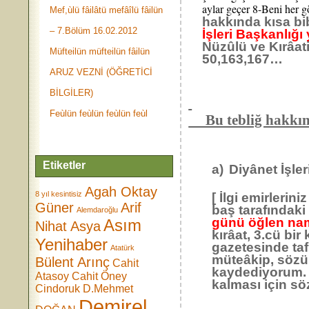
aylar geçer 8-Beni he
Mef,ùlü fâilâtü mefâîlü fâilün
hakkında kısa b
– 7.Bölüm 16.02.2012
İşleri Başkanlığı 
Nüzûlü ve Kırâ
Müfteilün müfteilün fâilün
50,163,167…
ARUZ VEZNİ (ÖĞRETİCİ
BİLGİLER)
Feùlün feùlün feùlün feùl
Bu tebliğ hakkın
Etiketler
a)
Diyânet İşle
Agah Oktay
8 yıl kesintisiz
[ İlgi emirlerin
Güner
Arif
baş tarafındak
Alemdaroğlu
günü öğlen nam
Asım
Nihat Asya
kırâat, 3.cü bi
Yenihaber
gazetesinde tafs
Atatürk
müteâkip, sözü 
Bülent Arınç
Cahit
kaydediyorum. 
Atasoy
Cahit Öney
kalması için sö
Cindoruk
D.Mehmet
Demirel