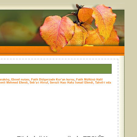
rakılıç
,
Ebced nutası
,
Fatih Dülgerzade Kur’an kursu
,
Fatih Müftüsü Halil
nenli Mehmed Efendi
,
Seb’a-i Ahruf
,
Serezli Hacı Hafız İsmail Efendi
,
Tahvil-i eda