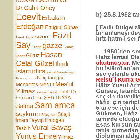
DOĞAN
Dr.Cahit Öney
b)
25.8.1982 ta
Ecevit
Erbakan
Erdoğan
[ Fatih Dülger
Ertuğrul Günay
bir an’aneyi dev
Fazıl
Faruk Nafiz ÇAMLIBEL
hıfz hatm-i şer
Say
gazze
Filistin
Güneş
1950`den sonr
Hasan
Gürüz
Hafız İsmail Ef
Taner
Celal Güzel
okutmuştur.
Mer
Ilımlı
bu İslâmî an`an
İslam
irtica
Kemal Alemdaroğlu
seviyelerde oku
Kılıçdaroğlu
Kenan Evren
Reisü`l-Kurra 
Mes’ut
Menderes
Mes’ut
Hâfız Yusuf Ar
Gürses, İstanbu
Yılmaz
Prof. Dr.
Necdet Tanlak
seçkin davetlil
Osman Fikri SERTKAYA
hâfız için terti
Sam amca
Salma
5 talebe için d
Gükmen, Hâfız M
soykırım
Sütçü
Süleyman
tamirde olduğu 
İmam
Tayyip Erdoğan
Esas kursun ta
Vural Savaş
Tesbih
tatile girmeden
Yunus Emre
diploması aldığ
Yılmaz