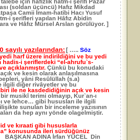
alebe için hafızlık hatm-i şerifi Pazar
cası (soldan üçüncü) Hafız Mikdad
ratpaşa Camii İmam-hatibi Hacı Yusuf
-i şerifleri yapılan Hâfız Abidin
ara ve Hâfız Mürsel Arslan görülüyor. ]
70 sayılı
yazılarından:
[ …..
Söz
edi harf üzere indirildiğini ve bu yedi
hadis-i şeriflerdeki “el-ahrufu`s-
ve açıklanmıştır.
Çünkü bu konudaki
n açık ve kesin olarak anlaşılmasına
bepleri, yâni Resûlüllah (s.a)
lgili diğer rivâyetler ve bu
biri ile ne kasdedidiğinin açık ve kesin
bir musikî terimi olmayıp, Kur`an-ı
ı ve lehce… gibi hususları ile ilgili
lişikte sunulan bir inceleme yazısının
maları da hep aynı yönde olagelmiştir.
id ve kıraati gibi hususlarla
b`a” konusunda ileri sürdüğünüz
im. BAŞKAN ADINA İrfan YÜCEL Din