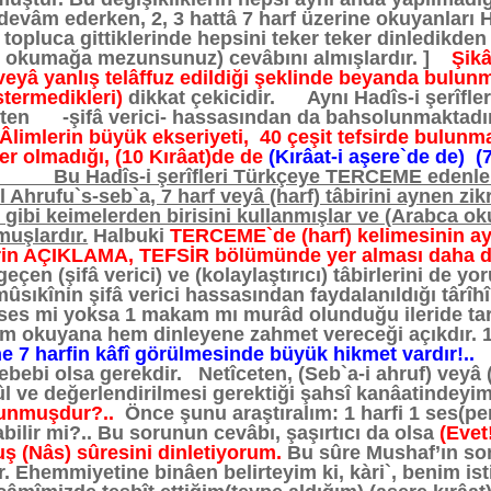
evâm ederken, 2, 3 hattâ 7 harf üzerine okuyanları H
k topluca gittiklerinde hepsini teker teker dinledikd
ar okumağa mezunsunuz) cevâbını almışlardır. ]
Şikâ
 veyâ yanlış telâffuz edildiği şeklinde beyanda bulun
stermedikleri)
dikkat çekicidir. Aynı Hadîs-i şerîflerd
eten -şifâ verici- hassasından da bahsolunmaktadır.
Âlimlerin büyük ekseriyeti, 40 çeşit tefsirde bulunma
ler olmadığı, (10 Kırâat)de de
(Kırâat-i aşere`de de) (
Bu Hadîs-i şerîfleri Türkçeye TERCEME edenleri
 Ahrufu`s-seb`a, 7 harf veyâ (harf) tâbirini aynen zi
.) gibi keimelerden birisini kullanmışlar ve (Arabca ok
uşlardır.
Halbuki
TERCEME`de (harf) kelimesinin ayn
mlerin AÇIKLAMA, TEFSİR bölümünde yer alması daha d
geçen (şifâ verici) ve (kolaylaştırıcı) tâbirlerini de 
sıkînin şifâ verici hassasından faydalanıldığı târîhî
1 ses mi yoksa 1 makam mı murâd olunduğu ileride tart
m okuyana hem dinleyene zahmet vereceği açıkdır. 1 
ne 7 harfin kâfî görülmesinde büyük hikmet vardır!..
E
ebebi olsa gerekdir. Netîceten, (Seb`a-i ahruf) veyâ (
bûl ve değerlendirilmesi gerektiği şahsî kanâatindey
lunmuşdur?..
Önce şunu araştıralım: 1 harfi 1 ses(p
ilir mi?.. Bu sorunun cevâbı, şaşırtıcı da olsa
(Evet
 (Nâs) sûresini dinletiyorum.
Bu sûre Mushaf’ın son
r. Ehemmiyetine binâen belirteyim ki, kàri`, benim is