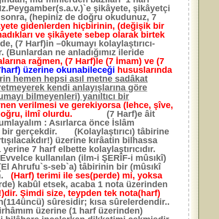
z.Peygamber(s.a.v.)`e şikâyete, şikâyetçi
en sonra, (hepiniz de doğru okudunuz, 7
yete gidenlerden hiçbirinin, (değişik bir
madıkları ve şikâyete sebep olarak birtek
e, (7 Harf)in –0kumayı kolaylaştırıcı-
 (Bunlardan ne anladığımız ileride
larına rağmen, (7 Harf)le (7 İmam) ve (7
7harf) üzerine okunabileceği
hususlarında
n hemen hepsi asıl metne sadâkat
kretmeyerek kendi anlayışlarına göre
umayı bilmeyenleri) yanıltıcı bir
en verilmesi ve gerekiyorsa (lehce, şîve,
oğru, ilmî olurdu.
(7 Harf)e âit
yorumlayalım : Asırlarca önce İslâm
 bir gerçekdir. (Kolaylaştırıcı) tâbirine
ışılacakdır!) üzerine kırâatin bilhassa
yerine 7 harf elbette kolaylaştırıcıdır.
vvelce kullanılan (ilm-i ŞERÎF-i mûsıkî)
El Ahrufu`s-seb`a) tâbirinin bir (mûsıkî
im.
(Harf) terimi ile ses(perde) mi, yoksa
erde) kabûl etsek, acaba 1 nota üzerinden
!)dir. Şimdi size, teypden tek nota(harf)
(114üncü) sûresidir; kısa sûrelerdendir..
tirhâmım üzerine (1 harf üzerinden)