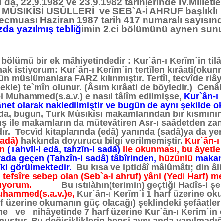
bul`da, 22.9.1982 ve 23.9.1982 tarihlerinde IV.Mille
MÛSIKÎSİ USÛLLERİ ve SEB`A-İ AHRUF başlıklı b
cmuası Haziran 1987 tarih 417 numaralı sayısın
zda yazılmış tebliğ
imin 2.ci bölümünü aynen sun
 bölümü bir ek mâhiyetindedir : Kur`ân-ı Kerîm`in ti
mak istiyorum: Kur`ân-ı Kerîm`in tertîlen kırâati(ok
ütün müslümanlara FARZ kılınmıştır. Tertîl, tecvîde riâ
mekle) te`mîn olunur. (Âsım kırâati de böyledir.) Cenâb
-i Muhammed(s.a.v.) e nasıl tâlîm edilmişse,
Kur`ân-ı
et olarak nakledilmiştir ve bugün de aynı şekilde 
a, bugün, Türk Mûsıkîsi makamlarından bir kısmının k
 ile makamların da mütevâtiren Asr-ı saâdetden zam
ır. Tecvîd kitaplarında (edâ) yanında (sadâ)ya da yer
sadâ)
hakkında doyurucu bilgi verilmemiştir.
Kur`ân-ı
in
(Tahvîl-i edâ, tahzîn-i sadâ)
ile okunması, bu âyetler
ada geçen (Tahzîn-i sadâ) tâbîrinden,
hüzünlü
makaml
îki görülmektedir.
Bu kısa ve iptidâî mâlûmâtı; din âl
 tefsîre sebep olan (Seb`a-i ahruf) yâni (Yedi Harf) 
nuyorum.
Bu ıstılàhın(terimin) geçtiği Hadîs-i şer
Muhammed(s.a.v.)e,
Kur`ân-ı Kerîm`i 1 harf üzerine ok
f üzerine okumanın güç olacağı) şeklindeki şefâatler
ine ve nihâyetinde 7 harf üzerine Kur`ân-ı Kerîm`
muştur. Bu değişikliklerin hepsi aynı anda yapılmadı