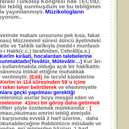
tlerarası Türkoloji Kongresi`nde TECVÎD,
ir tebliğ sunmuşdum ve bu tebliğimin
da yayımlanmıştı.
Müzikologların
uyorum..
lâvetinde makam unsurunu pek kısa, fakat
unması) Müzzemmil sûresi 4üncü âyetindeki
yetle ve Tahkîk tarîkıyla (medd-i munfasılı
-ı Hakk(c.c.) tarafından, Cebrâîl(a.s.)
 Kerîm kırâati, hocalardan talebelerine
okunmaktadır(Tevâtür, Mütevâtir…)
Kur`ân-
ullanılmakda olduğu açık bir hakîkattir.
ânımıza intikàl ettiğine muhakkak
 verilmiştir.
(Edâ)
ile tecvîd kàidelerine
 Kerîm`in 114 sûresinden 59`u içine
 teker teker belirtilerek
ve ehemmiyetle
ara geçki yapılması gerektiği
imlerimizi asırlar boyu meşgûl eden ve
meselesine 41inci bir görüş daha getirmek
îfleri şöyle özetlemek mümkündür :
[
uması,okutması emrini tebliğ etmişdir.
i karşısında evvelâ 2 harf üzerine, daha
in okunabileceğine Rabbimizce müsâade ve
ğından, mü`minlerden bâzıları 1 harf