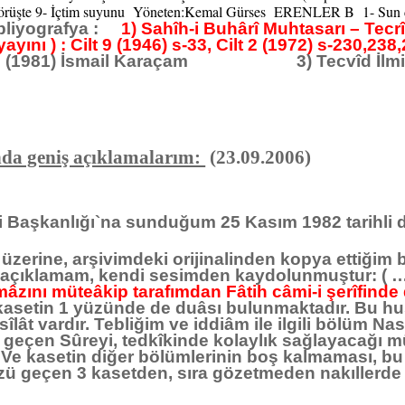
r görüşte 9- İçtim suyunu Yöneten:Kemal Gürses ERENLER B 1- Sun
ibliyografya :
1) Sahîh-i Buhârî Muhtasarı – Tecr
yayını ) : Cilt 9 (1946) s-33, Cilt 2 (1972) s-230,23
ati (1981) İsmail Karaçam 3) Tecvîd İlmi (1
da geniş açıklamalarım:
(23.09.2006)
ri Başkanlığı`na sunduğum 25 Kasım 1982 tarihli
iz üzerine, arşivimdeki orijinalinden kopya ettiğim
i açıklamam, kendi sesimden kaydolunmuştur: ( …
âzını müteâkip tarafımdan Fâtih câmi-i şerîfinde
r kasetin 1 yüzünde de duâsı bulunmaktadır. Bu hu
îlât vardır. Tebliğim ve iddiâm ile ilgili bölüm Na
geçen Sûreyi, tedkîkinde kolaylık sağlayacağı mül
Ve kasetin diğer bölümlerinin boş kalmaması, bu
zü geçen 3 kasetden, sıra gözetmeden nakıllerde