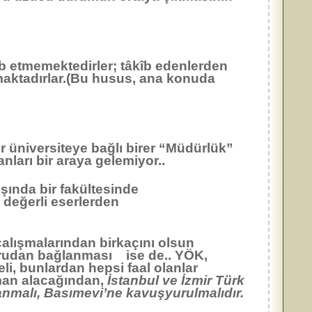
îb etmemektedirler; tâkîb edenlerden
rmaktadırlar.(Bu husus, ana konuda
r üniversiteye bağlı birer “Müdürlük”
nları bir araya gelemiyor..
ışında bir fakültesinde
değerli eserlerden
çalışmalarından birkaçını olsun
ğrudan bağlanması ise de.. YÖK,
eli, bunlardan hepsi faal olanlar
aman alacağından,
İstanbul ve İzmir Türk
malı, Basımevi’ne kavuşyurulmalıdır.