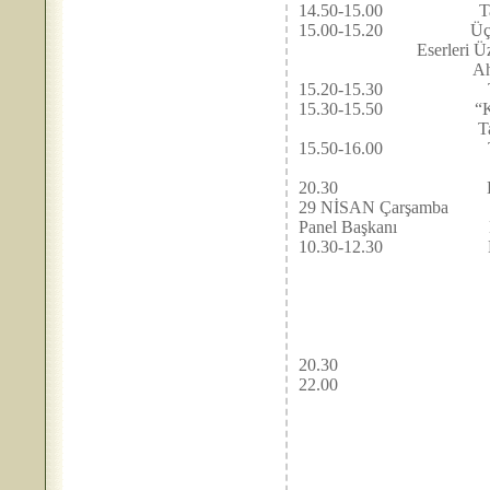
14.50-15.00 Tar
15.00-15.20 Üç Büyük Bes
Eserleri Üzerine
Ahmet HATİPOĞLU(T.
15.20-15.30 Tar
15.30-15.50 “Kanun” Ça
Tahir AYDOĞDU, Ta
15.50-16.00 Tar
20.30 Ege Üniversit
29 NİSAN Ça
Panel Başkanı Doç. Dr
10.30-12.30 Doç. Cah
Dr. Atınç EMNALA
Yrd. Doç. Dr. Gök
Yrd. Doç. Gülde
Yrd. Doç. Dr. Mu
20.30 İstanbul Tekni
22.00 Ödül 