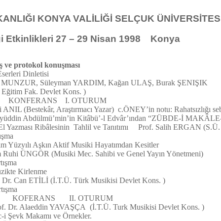
IĞI KONYA VALİLİĞİ SELÇUK ÜNİVERSİTES
kinlikleri 27 – 29 Nisan 1998 Konya
rotokol konuşması
 Dinletisi
leyman YARDIM, Kağan ULAŞ, Burak ŞENIŞIK
. Devlet Kons. )
S I. OTURUM
L (Bestekâr, Araştırmacı Yazar) c.ÖNEY’in notu: Rahatsızlığı seb
n Abdülmü’min’in Kitâbü’-l Edvâr’ından “ZÜBDE-İ MAKÂLE-
lesinin Tahlil ve Tanıtımı Prof. Salih ERGAN (S.Ü. Eğ
şma
ılı Aşkın Aktif Musiki Hayatımdan Kesitler
usiki Mec. Sahibi ve Genel Yayın Yönetmeni)
ışma
e Kirlenme
 (İ.T.Ü. Türk Musikisi Devlet Kons. )
ışma
 II. OTURUM
. Alaeddin YAVAŞÇA (İ.T.Ü. Turk Musikisi Devlet Kons. )
vk Makamı ve Örnekler.