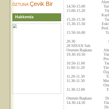
Akın ÖZKAN (E.Ü.
Çevik Bir
ÖZTUNA
14,50-15.00 Tart
15.00-15.20 Türk Mu
Kayhan ŞENTİN (Kült
Hakkımda
15.20-15.30 Tart
15.30-15.50 Eski Bir 
Prof. Dr. Ayhan Z
15.50-16.00 Tart
KON
20.30 Selçuk Üniver
28 NİSAN Salı 
Orurum Başkanı Ahmet H
19.30-10.50 Türk Musik
Prof. Dr. Alaeddin
10.50-11.00 Tart
11.00-11.20 Türk Musik
Özgen GÜRBÜZ (T.R
11.20-11.30 Tart
11.30-11.50 Musiki Yo
Onur AKDOĞU (E.Ü
11.30-12.00 Tart
KONFERAN
Oturum Başkanı Doç. Ca
14.30-14.50 Türk Musi
Dr. Cahit ÖNEY 