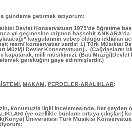
da gündeme getirmek istiyorum:
ikisi Devlet Konservatuarı 1975’de öğretime başlad
unca yıl geçmesine rağmen başşehir ANKARA’da 
aşlatacağı” kaygularının sebep olduğu iddiâları 
it resmî konservatıar vardır: 1) Türk Mûsıkîsi D
ı Müziği Devlet Konservatuarı).. (Çağdaşların bir 
ı kapatarak, millî mûsıkîmizi, (Batı Müziği)Devlet
elemek gerektiğini gàye edinmişlerdir.)
SİSTEMİ
,
MAKAM
,
PERDELER-ARALIKLAR
:
in, konumuzla ilgili incelemesinde, her şeyde
LIKLARI (ve
özellikle bunların ortaya çıkışları
) k
(Konya) Üniversitesi Türk Musikisi Konservatua
diyorum: