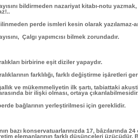
nı bildirmeden nazariyat kitabı-notu yazmak, 
z!..
meden perde ismleri kesin olarak yazılamaz-anl
nı, Çalgı yapımcısı bilmek zorundadır.
arı birbirine eşit diziler yapaydır.
rının farklılığı, farklı değiştirme işâretleri gere
ık ve mükemmeliyetin ilk şartı, tabiattaki akust
 arasında bir ilişki olması, ortaya çıkarılabilmesidir
e bağlarının yerleştirilmesi için gereklidir.
bazı konservatuarlarınızda 17, bâzılarında 24 o
etim elemanlarının farklı düşünceleri üzücüdür.