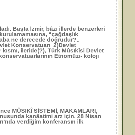
ı. Başta İzmir, bâzı illerde benzerleri
kurulamamasına, “çağdaşlık
acaba ne derecede doğrudur?..
evlet Konservatuarı 2)Devlet
kısmı, ileride(?), Türk Mûsıkîsi Devlet
 konservatuarlarının Etnomüzi- koloji
n önce MÛSIKÎ SİSTEMİ, MAKAMLARI,
onusunda kanâatimi arz için, 28 Nisan
rı’nda verdiğim
konferans
ın ilk