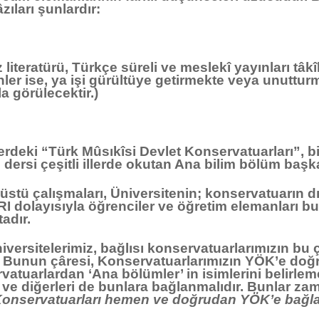
ıları şunlardır:
teratürü, Türkçe süreli ve meslekî yayınları tâk
nler ise, ya işi gürültüye getirmekte veya unuttu
la görülecektir.)
rdeki “Türk Mûsıkîsi Devlet Konservatuarları”, bi
ersi çeşitli illerde okutan Ana bilim bölüm başka
üstü çalışmaları, Üniversitenin; konservatuarın d
olayısıyla öğrenciler ve öğretim elemanları bu 
adır.
versitelerimiz, bağlısı konservatuarlarımızın bu 
. Bunun çâresi, Konservatuarlarımızın YÖK’e do
vatuarlardan ‘Ana bölümler’ in isimlerini belirlem
e diğerleri de bunlara bağlanmalıdır. Bunlar z
Konservatuarları hemen ve
doğrudan YÖK’e bağlan