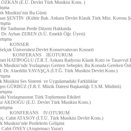
 Devlet Türk Musikisi Kons. )
ışma
sikisi’nin Bu Günü
ür Bak. Ankara Devlet Klasik Türk Müz. Korosu Şe
ışma
Tanburun Perde Düzeni Hakkında
EREN (S.Ü. Emekli Öğr. Üyesi)
ışma
SER
sitesi Devlet Konservatuvarı Konseri
KONFERANS III.OTURUM
ATİPOĞLU (T.R.T. Ankara Radyosu Klasik Koro ve Tasavvuf Ko
isi’nde Yozlaşmayı Geriren Sebepler, Bu Konuda Gereken Önl
 YAVAŞÇA (İ.T.Ğ. Türk Musikisi Devlet Kons.)
ışma
isi Ses Sistemi ve Uygulamadaki Farklılıklar
.T. Müzik Dairesi Başkanlığı T.S.M. Müdürü)
ışma
zlaşmasının Türk Toplumuna Etkileri
. Devlet Türk Musikisi Kons.)
ışma
S IV.OTURUM
hit ATASOY (İ.T.Ü. Türk Musikisi Devlet Kons.)
kisi’nde Perdelerin Gelişimi
(Araştırmacı Yazar)