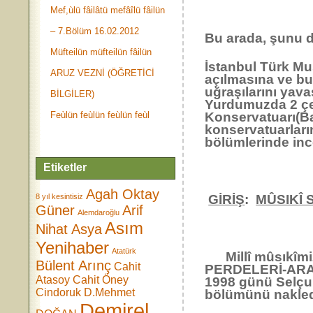
Mef,ùlü fâilâtü mefâîlü fâilün
– 7.Bölüm 16.02.2012
Bu arada, şunu 
Müfteilün müfteilün fâilün
İstanbul Türk Mus
ARUZ VEZNİ (ÖĞRETİCİ
açılmasına ve b
uğraşılarını yav
BİLGİLER)
Yurdumuzda 2 çeş
Feùlün feùlün feùlün feùl
Konservatuarı(Bat
konservatuarların
bölümlerinde inc
Etiketler
Agah Oktay
8 yıl kesintisiz
GİRİŞ
:
MÛSIKÎ 
Güner
Arif
Alemdaroğlu
Asım
Nihat Asya
Yenihaber
Atatürk
Millî mûsıkîmiz
Bülent Arınç
Cahit
PERDELERİ-ARA
Atasoy
Cahit Öney
1998 günü Selçuk
Cindoruk
D.Mehmet
bölümünü nakle
Demirel