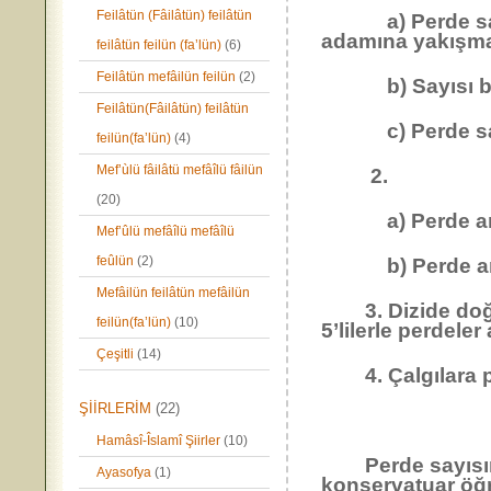
Feilâtün (Fâilâtün) feilâtün
a) Perde sayısı
adamına yakışma
feilâtün feilün (fa’lün)
(6)
Feilâtün mefâilün feilün
(2)
b) Sayısı bilin
Feilâtün(Fâilâtün) feilâtün
c) Perde sayısı
feilün(fa’lün)
(4)
Mef’ùlü fâilâtü mefâîlü fâilün
2.
(20)
a) Perde aralıkl
Mef’ûlü mefâîlü mefâîlü
feûlün
(2)
b) Perde aralıkla
Mefâilün feilâtün mefâilün
3. Dizide doğall
feilün(fa’lün)
(10)
5’lilerle perdeler
Çeşitli
(14)
4. Çalgılara perd
ŞİİRLERİM
(22)
Hamâsî-Îslamî Şiirler
(10)
Perde sayısının 
Ayasofya
(1)
konservatuar öğr