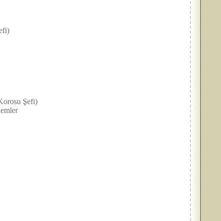
fi)
rosu Şefi)
emler