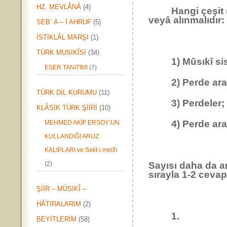
HZ. MEVLÂNÂ
(4)
Hangi çeşit mûsı
veyâ alınmalıdır:
SEB` A – İ AHRUF
(5)
İSTİKLÂL MARŞI
(1)
TÜRK MUSIKÎSİ
(34)
1) Mûsıkî sistem
ESER TANITIMI
(7)
2) Perde aralıkla
TÜRK DİL KURUMU
(11)
3) Perdeler; 4’lü
KLÂSİK TÜRK ŞİİRİ
(10)
4) Perde aralıkl
MEHMED AKİF ERSOY’UN
KULLANDIĞI ARUZ
KALIPLARI ve Sekt-i melîh
(2)
Sayısı daha da ar
sırayla 1-2 cevap
ŞİİR – MÙSIKÎ –
HÂTIRALARIM
(2)
1.
BEYİTLERİM
(58)