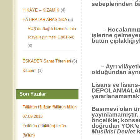
sebeplerinden bâz
HİKÂYE – KIZAMIK
(4)
HÂTIRALAR ARASINDA
(5)
– Hocalarımız li
MUŞ`da Sağlık hizmetlerinin
işlerine gelmeye
sosyalleştirilmesi (1961-64)
bütün çıplaklığıy
(3)
ESKADER Sanat Törenleri
(6)
– Ayrı vilâyetle
Kitabım
(1)
olduğundan aynı d
Lisans ve lisans-
DEPOLANMALARI d
Son Yazılar
yararlanamamakt
Fâilâtün fâilâtün fâilâtün fâilün
Basımevi olan üni
yayınlamamıştır
07.09.2013
öncelikle; konser
doğrudan YÖK’e v
Feilâtün (Fâilâtün) feilün
Musikisi Devlet 
(fa’lün)