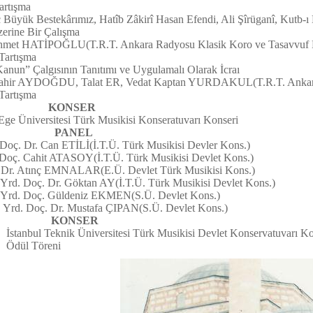
tışma
tekârımız, Hatîb Zâkirî Hasan Efendi, Ali Şîrüganî, Kutb-ı Nâ
 Bir Çalışma
R.T. Ankara Radyosu Klasik Koro ve Tasavvuf Kor
tışma
lgısının Tanıtımı ve Uygulamalı Olarak İcraı
lat ER, Vedat Kaptan YURDAKUL(T.R.T. Ankara 
tışma
KONSER
esi Türk Musikisi Konseratuvarı Konseri
rşamba
PANEL
. Can ETİLİ(İ.T.Ü. Türk Musikisi Devler Kons.)
it ATASOY(İ.T.Ü. Türk Musikisi Devlet Kons.)
R(E.Ü. Devlet Türk Musikisi Kons.)
tan AY(İ.T.Ü. Türk Musikisi Devlet Kons.)
niz EKMEN(S.Ü. Devlet Kons.)
stafa ÇIPAN(S.Ü. Devlet Kons.)
KONSER
k Üniversitesi Türk Musikisi Devlet Konservatuvarı Kon
Töreni