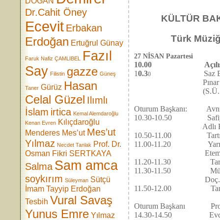
DOĞAN
Dr.Cahit Öney
KÜLTÜR BAKANL
Ecevit
Erbakan
Türk Müziği Et
Erdoğan
Ertuğrul Günay
Fazıl
27 NİSAN Pazartesi
Faruk Nafiz ÇAMLIBEL
10.00 Açılış ve p
Say
gazze
1
0.3
Saz Eserleri
Filistin
Güneş
0
Pınar MUNZUR, Sü
Hasan
Gürüz
Taner
(S.Ü. Eğitim Fak
Celal Güzel
Ilımlı
KONFERAN
Oturum Başkanı: Avni ANI
İslam
irtica
Kemal Alemdaroğlu
10.30-10.50 Safiyüddi
Kılıçdaroğlu
Kenan Evren
Adlı El Yazması Ribâ
Mes’ut
Menderes
Mes’ut
10.50-11.00 Tartı
Yılmaz
Prof. Dr.
11.00-11.20 Yarım Yüzy
Necdet Tanlak
Etem Ruhi ÜNGÖR (M
Osman Fikri SERTKAYA
11.20-11.30 Tart
Sam amca
Salma
11.30-11.50 Müzikt
soykırım
Sütçü
Doç. Dr. Can ETİLİ
Süleyman
11.50-12.00 Tart
İmam
Tayyip Erdoğan
KOFERANS
Vural Savaş
Tesbih
Oturum Başkanı Prof. Dr
Yunus Emre
14.30-14.50 Evc-i Şe
Yılmaz