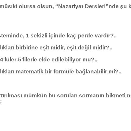
kî olursa olsun, “Nazariyat Dersleri”nde şu konu
inde, 1 sekizli içinde kaç perde vardır?..
rı birbirine eşit midir, eşit değil midir?..
ler-5’lilerle elde edilebiliyor mu?.,
arı matematik bir formüle bağlanabilir mi?..
tırılması mümkün bu soruları sormanın hikmeti ned
;