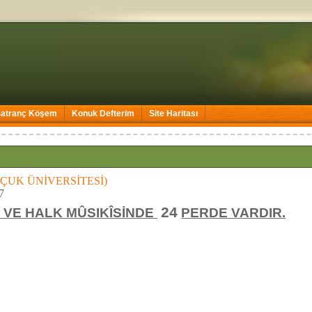
Satranç Köşem
Konuk Defterim
Site Haritası
(SELÇUK ÜNİVERSİTESİ)
7
24
T VE HALK MÛSIKÎSİNDE
PERDE VARDIR.