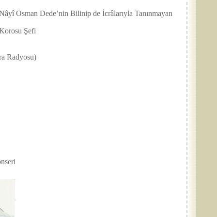
yî Osman Dede’nin Bilinip de İcrâlarıyla Tanınmayan
osu Şefi
Radyosu)
seri