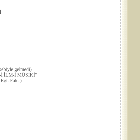
İ
ebiyle gelmedi)
İ İLM-İ MÛSİKİ”
t. Fak. )