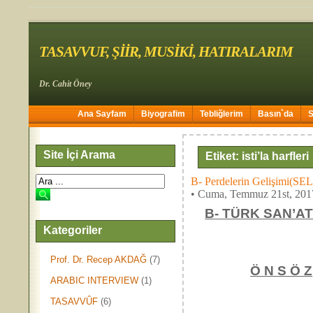
TASAVVUF, ŞİİR, MUSİKİ, HATIRALARIM
Dr. Cahit Öney
Ana Sayfam
Biyografim
Tebliğlerim
Basın`da
Site İçi Arama
Etiket: isti’la harfleri
B- Perdelerin Gelişimi
• Cuma, Temmuz 21st, 201
B- TÜRK SAN’A
Kategoriler
Prof. Dr. Recep AKDAĞ
(7)
Ö N S Ö Z
ARABIC INTERVIEW
(1)
TASAVVÛF
(6)