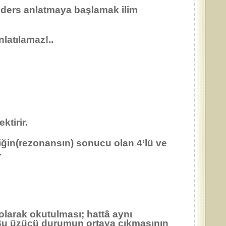
ders anlatmaya başlamak ilim
atılamaz!..
ktirir.
iğin(rezonansın) sonucu olan 4’lü ve
.
larak okutulması; hattâ aynı
 Bu üzücü durumun ortaya çıkmasının