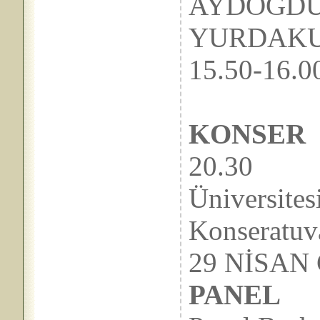
AYDOĞDU, 
YURDAKUL(
15.50-
KONSER
20.
Üniversites
Konseratuv
29 Nİ
PANEL