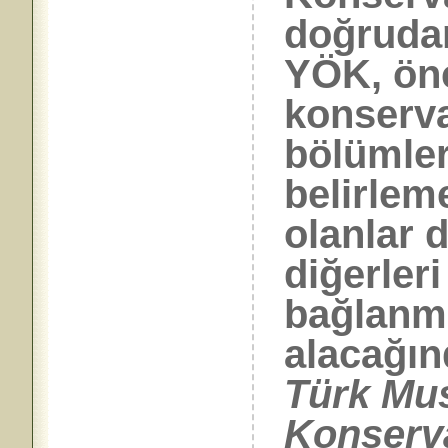
doğruda
YÖK, önc
konserva
bölümler’
belirlem
olanlar 
diğerler
bağlanma
alacağı
Türk Mus
Konserva