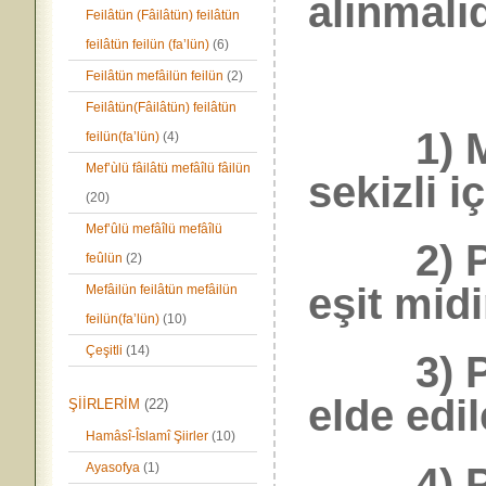
alınmalıd
Feilâtün (Fâilâtün) feilâtün
feilâtün feilün (fa’lün)
(6)
Feilâtün mefâilün feilün
(2)
Feilâtün(Fâilâtün) feilâtün
1) Mûsı
feilün(fa’lün)
(4)
Mef’ùlü fâilâtü mefâîlü fâilün
sekizli i
(20)
Mef’ûlü mefâîlü mefâîlü
2) Perd
feûlün
(2)
eşit midi
Mefâilün feilâtün mefâilün
feilün(fa’lün)
(10)
Çeşitli
(14)
3) Perde
elde edil
ŞİİRLERİM
(22)
Hamâsî-Îslamî Şiirler
(10)
4) Perd
Ayasofya
(1)