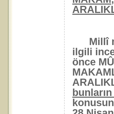
ARALIK
Millî m
ilgili i
önce MÛ
MAKAML
ARALIKL
bunların 
konusund
28 Nisa