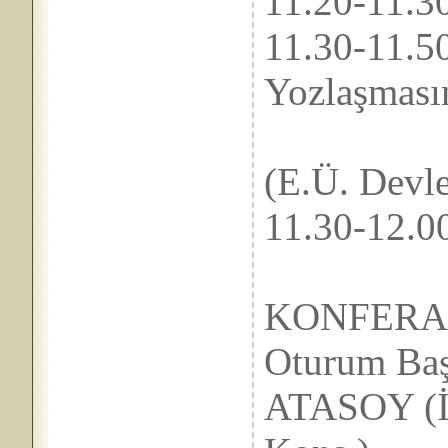
11.20-
11.30-
Yozlaşması
Onu
(E.Ü. Devle
11.30-
KONFERA
Oturum B
ATASOY (İ.