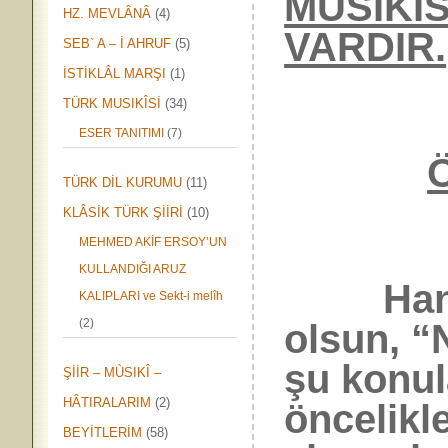
MÛSIKÎ
HZ. MEVLÂNÂ
(4)
VARDIR.
SEB` A – İ AHRUF
(5)
İSTİKLÂL MARŞI
(1)
TÜRK MUSIKÎSİ
(34)
ESER TANITIMI
(7)
Ö
TÜRK DİL KURUMU
(11)
KLÂSİK TÜRK ŞİİRİ
(10)
MEHMED AKİF ERSOY’UN
KULLANDIĞI ARUZ
Hangi ç
KALIPLARI ve Sekt-i melîh
(2)
olsun, “
şu konula
ŞİİR – MÙSIKÎ –
HÂTIRALARIM
(2)
öncelikle
BEYİTLERİM
(58)