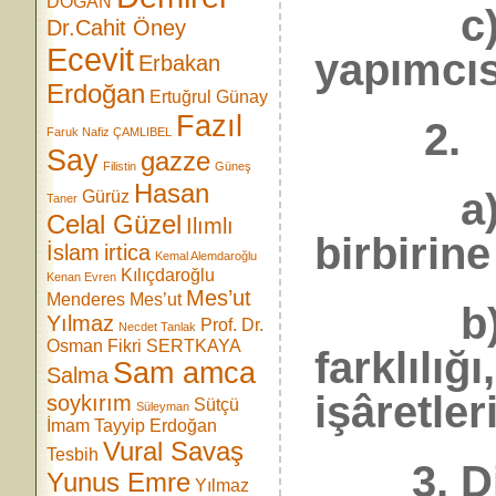
DOĞAN
c) Per
Dr.Cahit Öney
Ecevit
yapımcıs
Erbakan
Erdoğan
Ertuğrul Günay
Fazıl
2.
Faruk Nafiz ÇAMLIBEL
Say
gazze
Filistin
Güneş
Hasan
a) Per
Gürüz
Taner
Celal Güzel
Ilımlı
birbirine
İslam
irtica
Kemal Alemdaroğlu
Kılıçdaroğlu
Kenan Evren
Mes’ut
Menderes
Mes’ut
b) Per
Yılmaz
Prof. Dr.
Necdet Tanlak
Osman Fikri SERTKAYA
farklılığ
Sam amca
Salma
işâretleri
soykırım
Sütçü
Süleyman
İmam
Tayyip Erdoğan
Vural Savaş
Tesbih
3. Dizi
Yunus Emre
Yılmaz