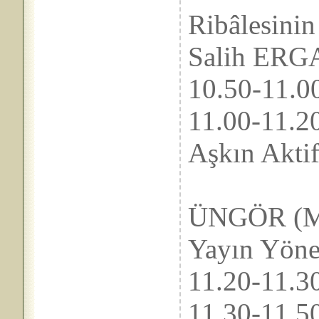
Ribâlesini
Salih ERGA
10.50-1
11.00-1
Aşkın Akti
Ete
ÜNGÖR (Mus
Yayın Yöne
11.20-1
11.30-