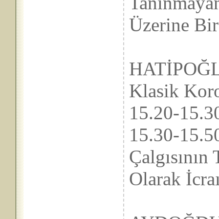
Tanın
Üzerine Bi
A
HATİPOĞLU
Klasik Kor
15.20-
15.30-
Çalgısının 
Olarak İcra
T