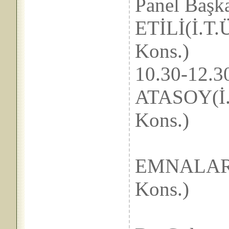
Panel B
ETİLİ(İ.T.
Kons.)
10.30-
ATASOY(İ.T
Kons.)
Dr
EMNALAR(E
Kons.)
Yr