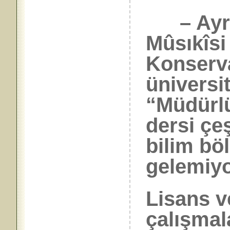
– Ayrı 
Mûsıkîsi
Konserva
üniversit
“Müdürl
dersi çeş
bilim bö
gelemiyo
Lisans v
çalışmal