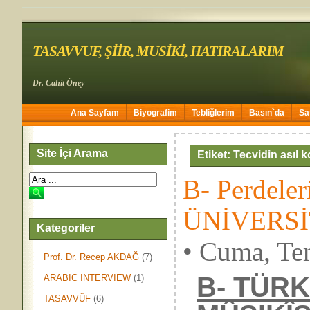
TASAVVUF, ŞİİR, MUSİKİ, HATIRALARIM
Dr. Cahit Öney
Ana Sayfam
Biyografim
Tebliğlerim
Basın`da
Sa
Site İçi Arama
Etiket: Tecvidin asıl
B- Perdele
ÜNİVERSİ
Kategoriler
• Cuma, Te
Prof. Dr. Recep AKDAĞ
(7)
B- TÜRK
ARABIC INTERVIEW
(1)
TASAVVÛF
(6)