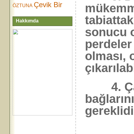
Çevik Bir
mükemmel
ÖZTUNA
tabiatta
Hakkımda
sonucu ol
perdeler 
olması, 
çıkarılab
4. Çalg
bağlarını
gereklidi