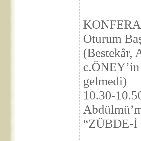
KONFERA
Oturum B
(Bestekâr, 
c.ÖNEY’in n
gelmedi)
10.30-1
Abdülmü’mi
“ZÜBDE-İ
Adlı