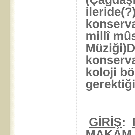
ileride(?
konserva
millî mûs
Müziği)D
konserva
koloji b
gerektiğ
GİRİŞ
:
MAKAM