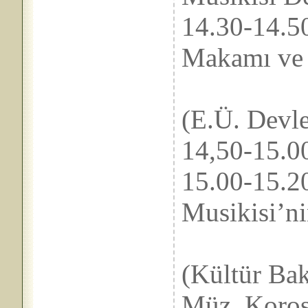
14.30-1
Makamı ve 
Akı
(E.Ü. Devle
14,50-1
15.00-
Musikisi’n
Kay
(Kültür Bak
Müz. Koros