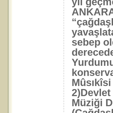
yıl geçm
ANKARA’
“çağdaşl
yavaşlat
sebep ol
derecede
Yurdumuz
konserva
Mûsıkîsi
2)Devlet
Müziği D
(Çağdaşl