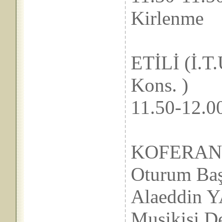
Kirlenme
Doç
ETİLİ (İ.T.
Kons. )
11.50-
KOFERAN
Oturum B
Alaeddin 
Musikisi De