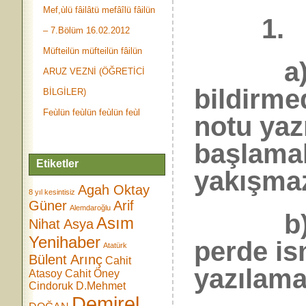
Mef,ùlü fâilâtü mefâîlü fâilün
1.
– 7.Bölüm 16.02.2012
Müfteilün müfteilün fâilün
a) Per
ARUZ VEZNİ (ÖĞRETİCİ
bildirme
BİLGİLER)
Feùlün feùlün feùlün feùl
notu yaz
başlama
Etiketler
yakışmaz
Agah Oktay
8 yıl kesintisiz
Güner
Arif
Alemdaroğlu
b) Say
Asım
Nihat Asya
Yenihaber
perde is
Atatürk
Bülent Arınç
Cahit
yazılama
Atasoy
Cahit Öney
Cindoruk
D.Mehmet
Demirel