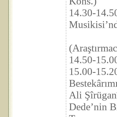
Kons.)
14.30-
Musikisi’nd
Dr.
(Araştırmac
14.50-
15.00-
Bestekârımı
Ali Şîrüga
Dede’nin Bi