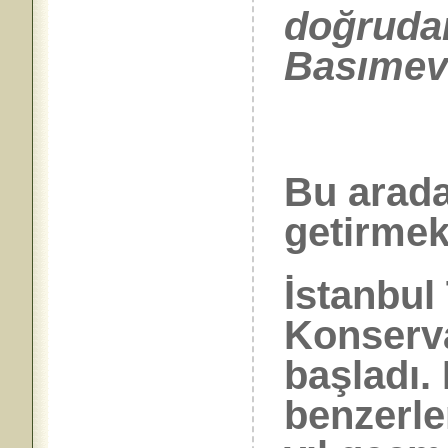
doğruda
Basımevi
Bu arad
getirmek
İstanbul
Konserva
başladı. 
benzerle