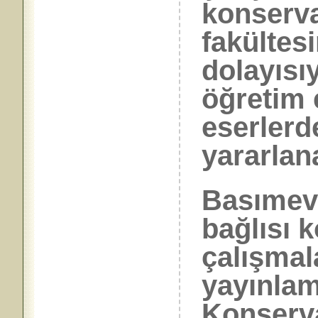
konserva
fakülte
dolayısı
öğretim 
eserlerd
yararla
Basımevi
bağlısı 
çalışmal
yayınlam
Konserva