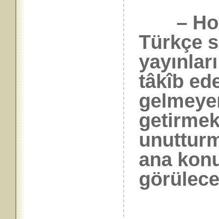
– Hocal
Türkçe s
yayınlar
tâkîb ed
gelmeyen
getirmek
unutturm
ana konu
görülecek