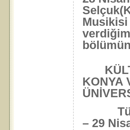
Selçuk(K
Musikisi
verdiği
bölümün
KÜLTÜ
KONYA 
ÜNİVERS
Türk Mü
– 29 Ni