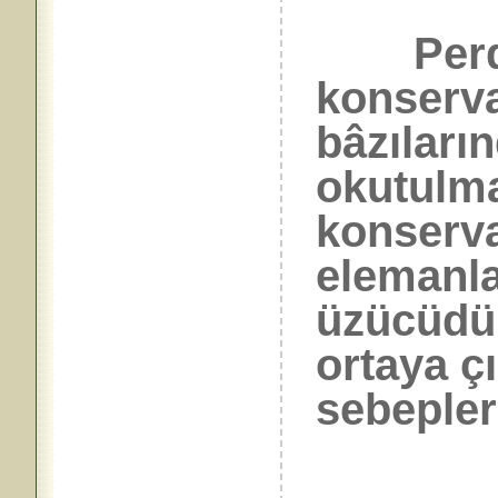
Perde s
konserva
bâzıları
okutulma
konserva
elemanla
üzücüdü
ortaya ç
sebepler