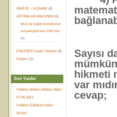
matemati
HİKÂYE – KIZAMIK
(4)
HÂTIRALAR ARASINDA
(5)
bağlanabi
MUŞ`da Sağlık hizmetlerinin
sosyalleştirilmesi (1961-64)
(3)
Sayısı d
ESKADER Sanat Törenleri
(6)
Kitabım
(1)
mümkün 
hikmeti 
Son Yazılar
var mıdır
Fâilâtün fâilâtün fâilâtün fâilün
cevap;
07.09.2013
Feilâtün (Fâilâtün) feilün
(fa’lün)