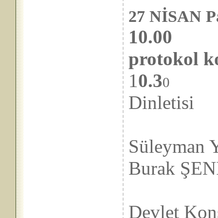
27 NİSAN Pa
10.00
protokol 
1
0.3
Sa
0
Dinletisi
Pın
Süleyman 
Burak ŞEN
(S.Ü
Devlet Kons