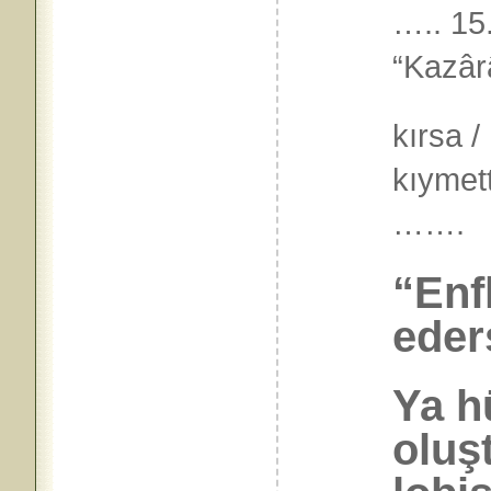
…..
15
“Kazârâ
kırsa /
kıymett
…….
“Enf
eder
Ya h
oluş