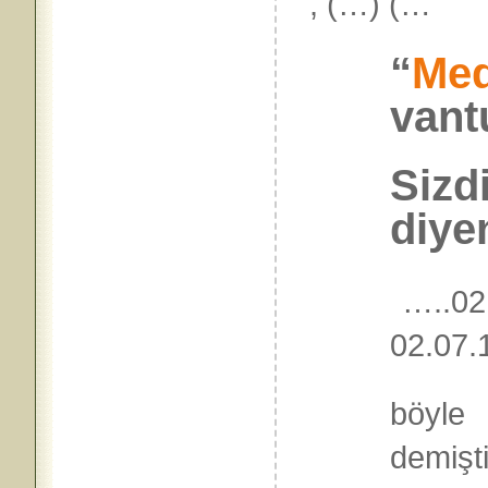
, (…) (…
“
Med
vant
Sizd
diye
…..02
02.07.
böyle
dem