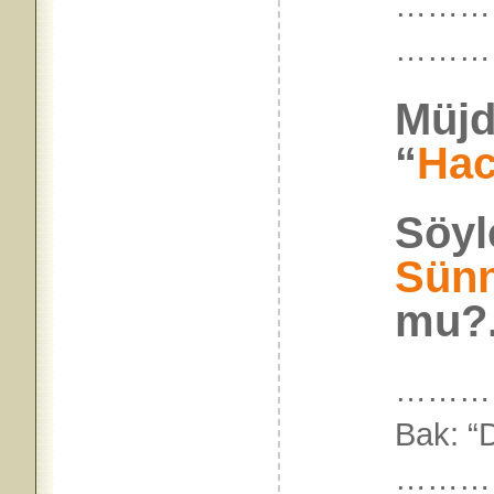
…………
………
Müjd
“
Hac
Söy
Sün
mu?.
…………
Bak: “
………