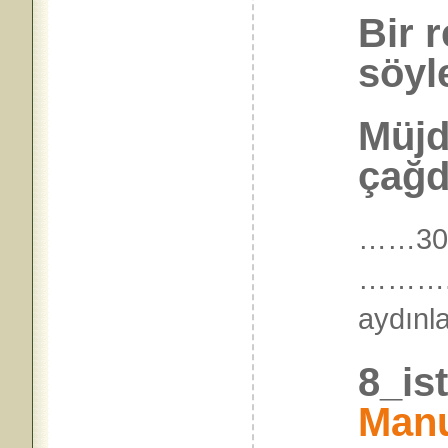
Bir 
söyl
Müjde
çağda
……30.
……….
aydı
8_is
Man