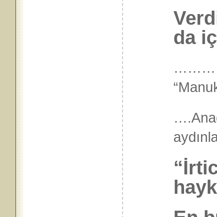
Verd
da iç
………
“Manuk
….Ana
ayd
“İrti
hayk