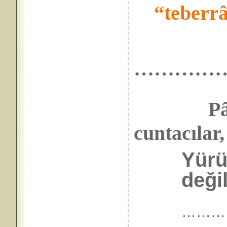
“teberr
…………
Pâ
cuntacılar,
Yürüt
değil
………