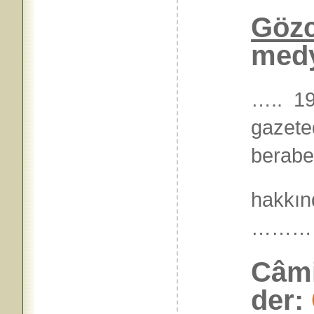
Göz
medy
….. 19
gazet
beraber
hakkın
………
Câmi
der: