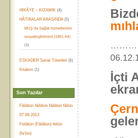
Bizd
HİKÂYE – KIZAMIK
(4)
HÂTIRALAR ARASINDA
(5)
mıh
MUŞ`da Sağlık hizmetlerinin
sosyalleştirilmesi (1961-64)
………
(3)
06.
ESKADER Sanat Törenleri
(6)
Kitabım
(1)
İçti
ekra
Son Yazılar
Çern
Fâilâtün fâilâtün fâilâtün fâilün
07.09.2013
gele
Feilâtün (Fâilâtün) feilün
(fa’lün)