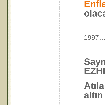
Enfl
olac
………
199
Say
EZHE
Atıla
altın