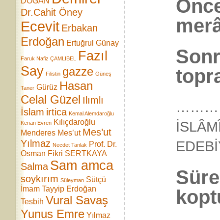
Önce
DOĞAN
Dr.Cahit Öney
merâ
Ecevit
Erbakan
Erdoğan
Ertuğrul Günay
Sonr
Fazıl
Faruk Nafiz ÇAMLIBEL
Say
gazze
topr
Filistin
Güneş
Hasan
Gürüz
Taner
Celal Güzel
Ilımlı
…………
İslam
irtica
Kemal Alemdaroğlu
Kılıçdaroğlu
İSLÂM
Kenan Evren
Mes’ut
Menderes
Mes’ut
Yılmaz
EDEB
Prof. Dr.
Necdet Tanlak
Osman Fikri SERTKAYA
Sam amca
Salma
Süre
soykırım
Sütçü
Süleyman
İmam
Tayyip Erdoğan
kopt
Vural Savaş
Tesbih
Yunus Emre
Yılmaz