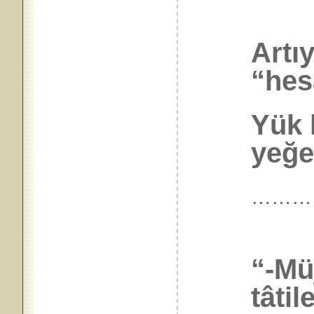
Artı
“hes
Yük 
yeğen
………
“-Mü
tâti