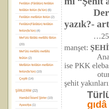
mi “Şehit 
Feilâtün (Fâilâtün) feilâtün
Dernek_
feilâtün feilün (fa’lün)
(6)
Feilâtün mefâilün feilün
(2)
yazık?- ar
Feilâtün(Fâilâtün) feilâtün
feilün(fa’lün)
(4)
…25.
Mef’ùlü fâilâtü mefâîlü fâilün
(20)
manşet:
ŞEHİ
Mef’ûlü mefâîlü mefâîlü
Anaları De
feûlün
(2)
ise PKK eleba
Mefâilün feilâtün mefâilün
feilün(fa’lün)
(10)
oturan herk
Çeşitli
(14)
şehit yakınları
ŞİİRLERİM
(22)
Türlü
Hamâsî-Îslamî Şiirler
(10)
gıdâ
Ayasofya
(1)