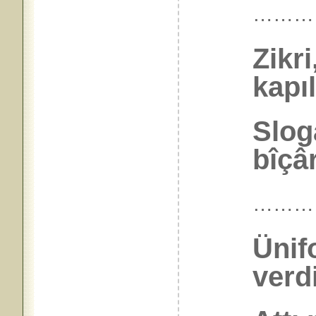
………
Zikr
kapı
Slog
bîçâr
………
Ünif
verdi