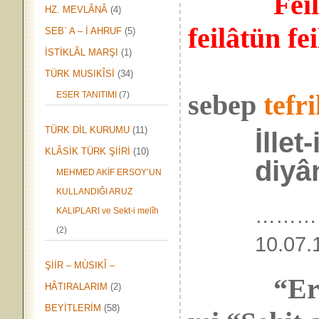
Fei
HZ. MEVLÂNÂ
(4)
feilâtün fe
SEB` A – İ AHRUF
(5)
İSTİKLÂL MARŞI
(1)
TÜRK MUSIKÎSİ
(34)
sebep
tefr
ESER TANITIMI
(7)
TÜRK DİL KURUMU
(11)
İllet
KLÂSİK TÜRK ŞİİRİ
(10)
diyâ
MEHMED AKİF ERSOY’UN
KULLANDIĞI ARUZ
………
KALIPLARI ve Sekt-i melîh
(2)
10.
ŞİİR – MÙSIKÎ –
“Er
HÂTIRALARIM
(2)
BEYİTLERİM
(58)