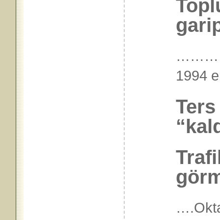
Topl
gari
………
1994 
Ters
“kal
Traf
görm
….Okta