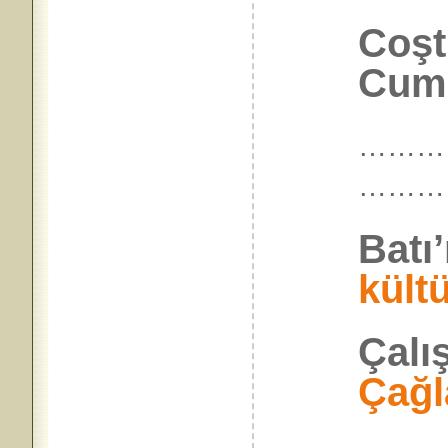
Coşt
Cumb
…………
………
Batı
kültü
Çalı
Çağl