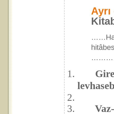
Ayrı
Kita
……Hac
hitâbe
………
Gireme
levha
se
Vaz-g