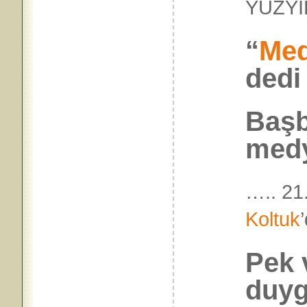
YÜZY
“
Med
dedi
Başb
med
….. 21
Koltuk
Pek 
duy