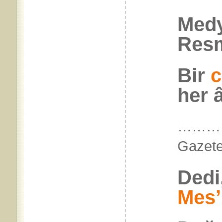
Medy
Resm
Bir
c
her â
…………
Gaze
Dedi
Mes’