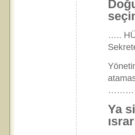
Doğu
seçi
….. H
Sekret
Yönetim
atamas
………
Ya si
ısra