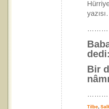
Hürriy
yazıs
………
Baba
dedi:
Bir 
nâmı
………
Tilbe
,
Sal