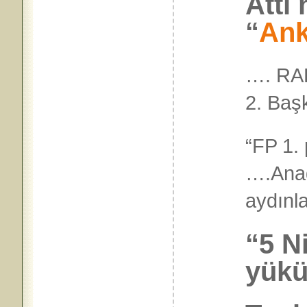
Attı
“
Ank
…. RAD
2. Baş
“FP 1. p
….Ana
aydı
“5 Ni
yükü