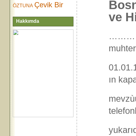
Bosn
Çevik Bir
ÖZTUNA
ve H
Hakkımda
……… NO
muhter
01.01.
ın kap
mevzùu
telefon
yukarı