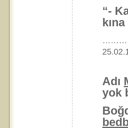
“- K
kına
………
25.
Adı
yok 
Boğd
bedb