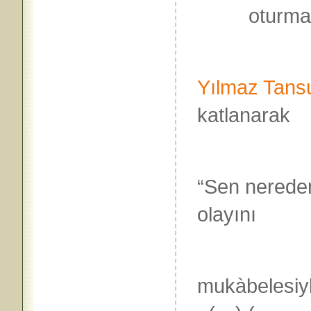
oturma
Mes’u
Yılmaz
Tansu
katlanarak
büyüdü, 
“Sen nerede
olayını
bir açı
mukàbelesiyl