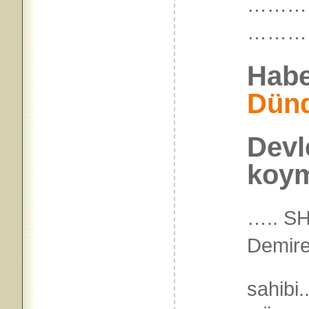
……
………
Habe
Dün
Devl
koym
….. S
Demire
sahibi