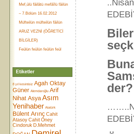
..Nisa
Mef,ùlü fâilâtü mefâîlü fâilün
EDEB
– 7.Bölüm 16.02.2012
Müfteilün müfteilün fâilün
Bile
ARUZ VEZNİ (ÖĞRETİCİ
BİLGİLER)
seçki
Feùlün feùlün feùlün feùl
Buna
Etiketler
Sams
Agah Oktay
der?
8 yıl kesintisiz
Güner
Arif
Alemdaroğlu
Asım
Nihat Asya
……..N
Yenihaber
Atatürk
Bülent Arınç
Cahit
EDE
Atasoy
Cahit Öney
Cindoruk
D.Mehmet
Demirel