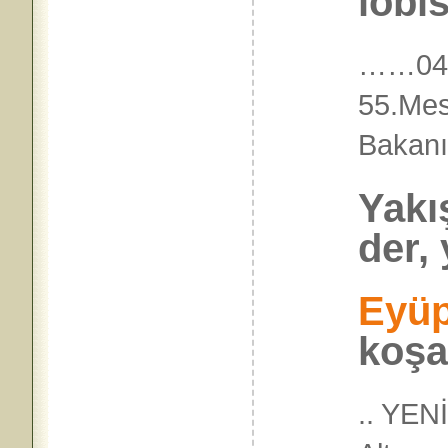
lobis
……04.
55.Mes
Bakan
Yakı
der, 
Eyü
koşa
.. YEN