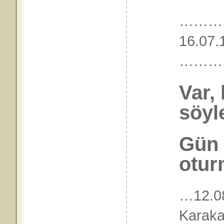
………
16.07.
………
Var,
söyl
Gün 
otur
…12.08
Karaka