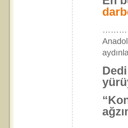
En b
darb
…………
Anado
aydı
Dedi
yürü
“Kon
ağzın