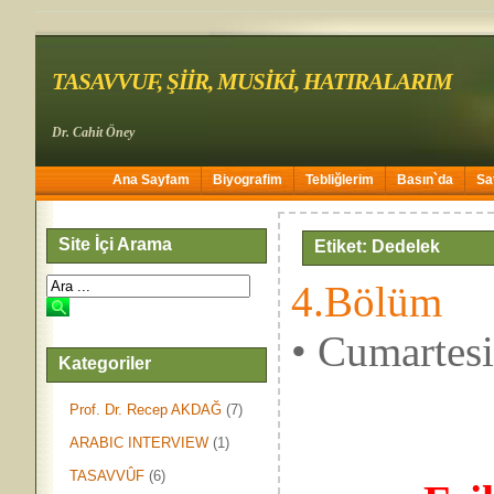
TASAVVUF, ŞİİR, MUSİKİ, HATIRALARIM
Dr. Cahit Öney
Ana Sayfam
Biyografim
Tebliğlerim
Basın`da
Sa
Site İçi Arama
Etiket: Dedelek
4.Bölüm
• Cumartes
Kategoriler
Prof. Dr. Recep AKDAĞ
(7)
ARABIC INTERVIEW
(1)
TASAVVÛF
(6)