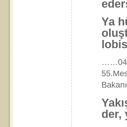
eder
Ya h
oluş
lobis
……04.
55.Mes
Bakan
Yakı
der, 