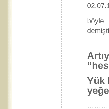
02.07.
böyle
dem
Artı
“hes
Yük 
yeğen
………