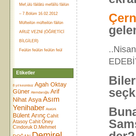
Mef,ùlü fâilâtü mefâîlü fâilün
Çern
– 7.Bölüm 16.02.2012
Müfteilün müfteilün fâilün
gele
ARUZ VEZNİ (ÖĞRETİCİ
BİLGİLER)
..Nisa
Feùlün feùlün feùlün feùl
EDEB
Etiketler
Bile
Agah Oktay
8 yıl kesintisiz
seçki
Güner
Arif
Alemdaroğlu
Asım
Nihat Asya
Yenihaber
Buna
Atatürk
Bülent Arınç
Cahit
Sams
Atasoy
Cahit Öney
Cindoruk
D.Mehmet
Demirel