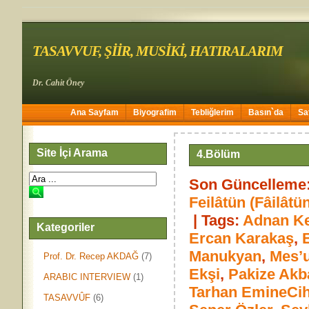
TASAVVUF, ŞİİR, MUSİKİ, HATIRALARIM
Dr. Cahit Öney
Ana Sayfam
Biyografim
Tebliğlerim
Basın`da
Sa
Site İçi Arama
4.Bölüm
Son Güncelleme:
Feilâtün (Fâilâtün
|
Tags:
Adnan K
Kategoriler
Ercan Karakaş
,
Manukyan
,
Mes’u
Prof. Dr. Recep AKDAĞ
(7)
Ekşi
,
Pakize Akb
ARABIC INTERVIEW
(1)
Tarhan EmineCi
TASAVVÛF
(6)