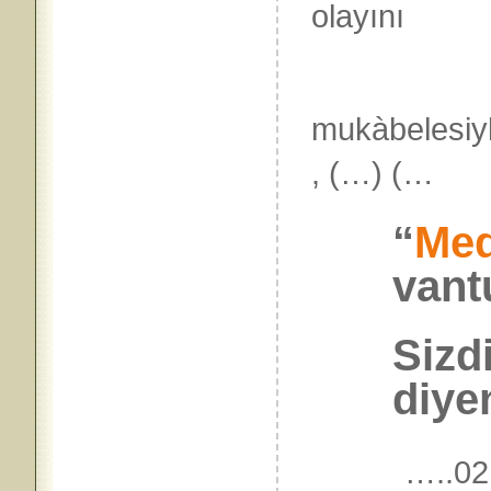
olayını
bir açı
mukàbelesiyl
, (…) (…
“
Med
vant
Sizd
diye
…..02