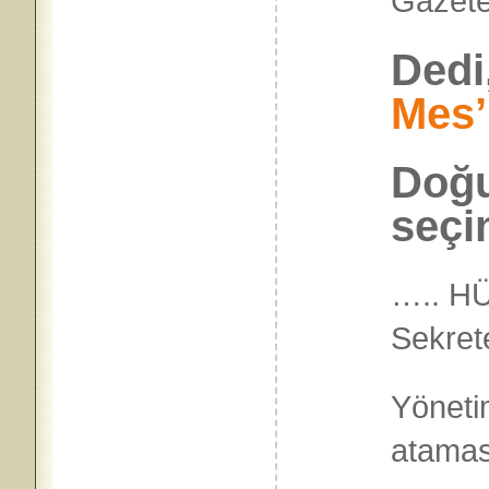
Gaze
Dedi
Mes’
Doğu
seçi
….. H
Sekret
Yönetim
atamas