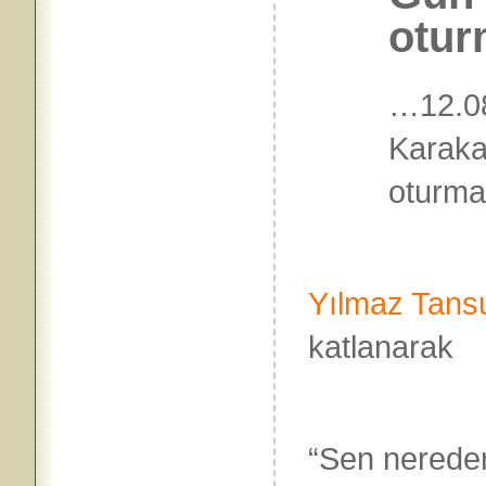
otur
…12.08
Karaka
oturma
Mes’u
Yılmaz
Tansu
katlanarak
büyüdü, 
“Sen nerede