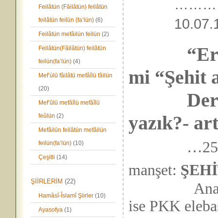
………
Feilâtün (Fâilâtün) feilâtün
10.
feilâtün feilün (fa’lün)
(6)
Feilâtün mefâilün feilün
(2)
“Er
Feilâtün(Fâilâtün) feilâtün
feilün(fa’lün)
(4)
mi “Şehit 
Mef’ùlü fâilâtü mefâîlü fâilün
(20)
Dernek_
Mef’ûlü mefâîlü mefâîlü
yazık?- ar
feûlün
(2)
Mefâilün feilâtün mefâilün
…25.
feilün(fa’lün)
(10)
Çeşitli
(14)
manşet:
ŞEHİ
ŞİİRLERİM
(22)
Anaları De
Hamâsî-Îslamî Şiirler
(10)
ise PKK eleba
Ayasofya
(1)