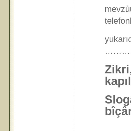
mevzùu
telefon
yukarı
………
Zikr
kapı
Slog
bîçâr
………