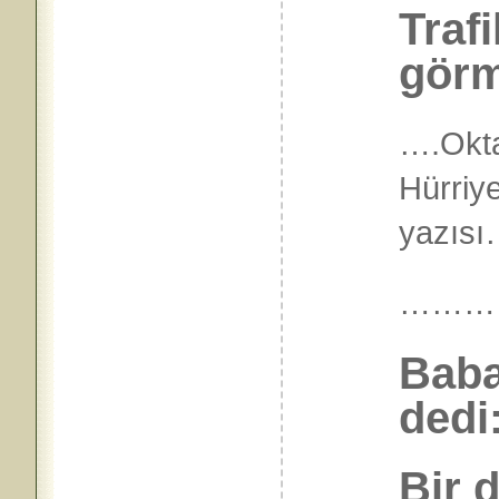
Traf
görm
….Okta
Hürriy
yazıs
………
Baba
dedi:
Bir 