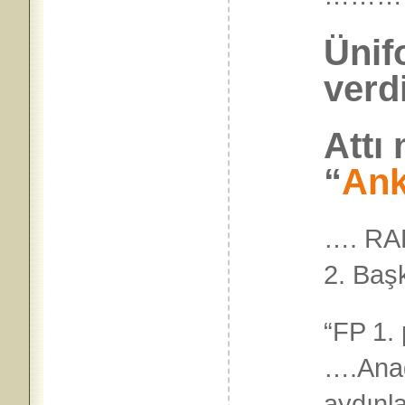
Ünif
verdi
Attı
“
Ank
…. RAD
2. Baş
“FP 1. p
….Ana
aydı