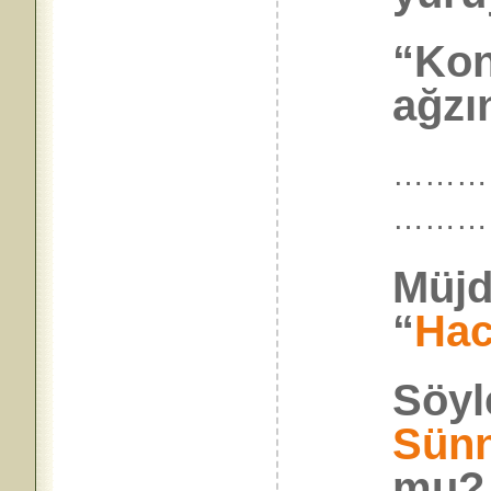
“Kon
ağzın
…………
………
Müjd
“
Hac
Söy
Sün
mu?.