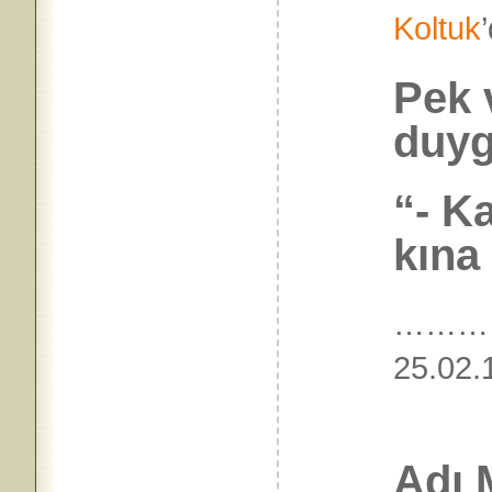
Koltuk
Pek 
duy
“- K
kına
………
25.
Adı