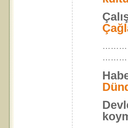
Çalı
Çağl
……
………
Habe
Dün
Devl
koym