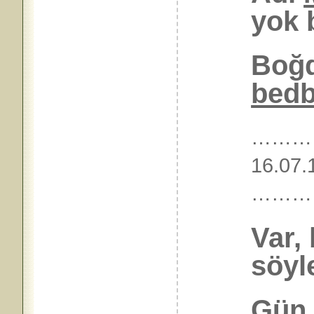
yok 
Boğd
bedb
………
16.07.
………
Var,
söyl
Gün 