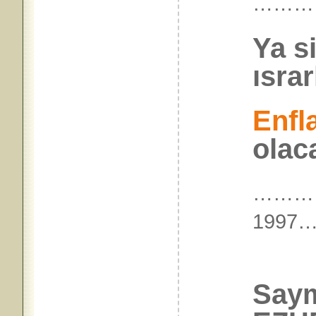
………
Ya si
ısra
Enfl
olac
………
199
Say