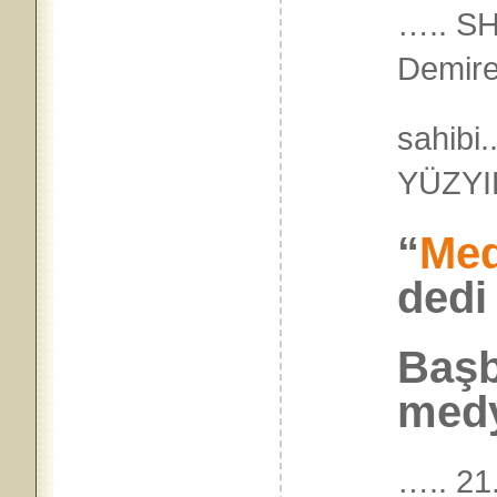
….. S
Demire
sahibi
YÜZY
“
Med
dedi
Başb
med
….. 21