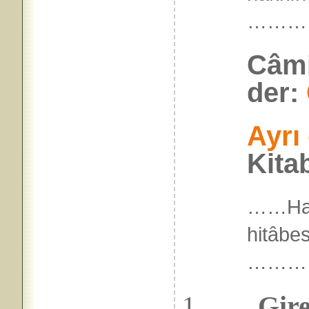
………
Câmi
der:
Ayrı
Kita
……Hac
hitâbe
………
Gireme