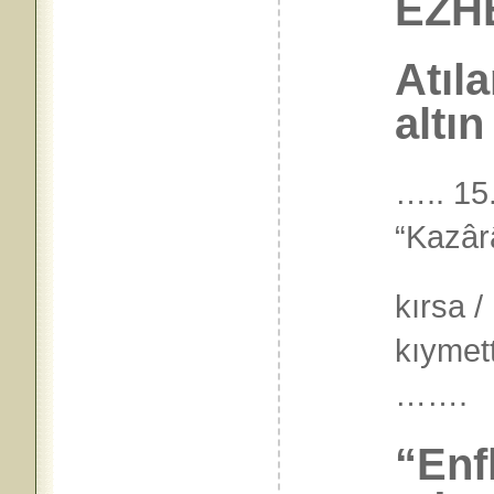
EZHE
Atıla
altın
…..
15
“Kazârâ
kırsa /
kıymett
…….
“Enf