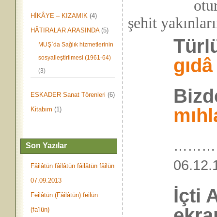
oturan herk
HİKÂYE – KIZAMIK
(4)
şehit yakınları
HÂTIRALAR ARASINDA
(5)
Türlü
MUŞ`da Sağlık hizmetlerinin
sosyalleştirilmesi (1961-64)
gıdâ
(3)
Bizd
ESKADER Sanat Törenleri
(6)
mıh
Kitabım
(1)
………
Son Yazılar
06.
Fâilâtün fâilâtün fâilâtün fâilün
07.09.2013
İçti
Feilâtün (Fâilâtün) feilün
ekra
(fa’lün)