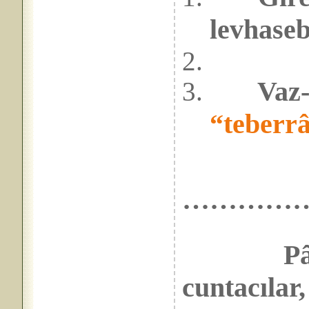
levha
se
Vaz-g
“teberr
…………
Pâ
cuntacılar,