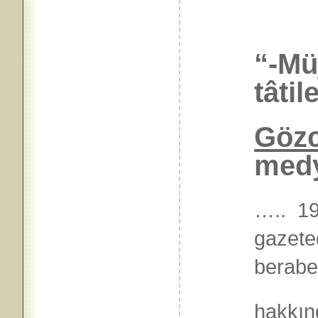
“-Mü
tâti
Göz
medy
….. 19
gazet
beraber
hakkın