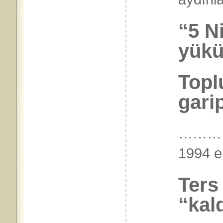
“5 Ni
yükü
Topl
gari
………
1994 
Ters
“kal