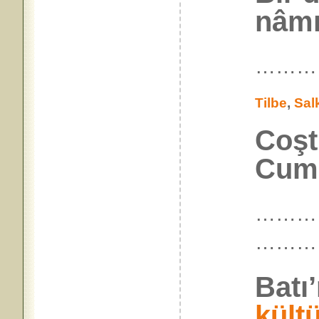
nâmı
………
Tilbe
,
Sal
Coşt
Cumb
…………
………
Batı
kültü