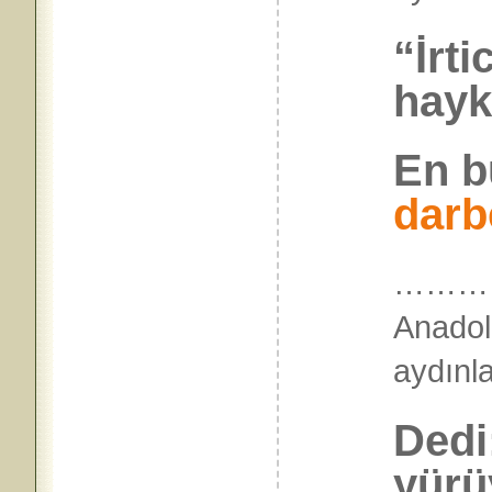
“İrti
hayk
En b
darb
…………
Anado
aydı
Dedi
yürü