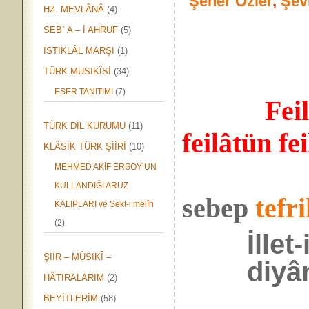
Şener Özler
,
Şev
HZ. MEVLÂNÂ
(4)
SEB` A – İ AHRUF
(5)
İSTİKLÂL MARŞI
(1)
TÜRK MUSIKÎSİ
(34)
ESER TANITIMI
(7)
Fei
TÜRK DİL KURUMU
(11)
feilâtün fe
KLÂSİK TÜRK ŞİİRİ
(10)
MEHMED AKİF ERSOY’UN
KULLANDIĞI ARUZ
sebep
tefr
KALIPLARI ve Sekt-i melîh
(2)
İllet
ŞİİR – MÙSIKÎ –
diyâ
HÂTIRALARIM
(2)
BEYİTLERİM
(58)