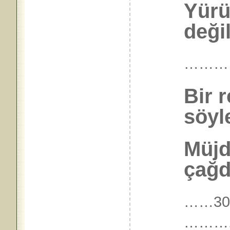
Yürüt
değil
………
Bir 
söyl
Müjde
çağda
……30.
……….