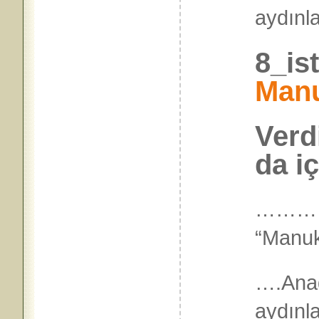
aydı
8_is
Man
Verd
da iç
………
“Manuk
….Ana
ayd