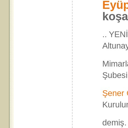
Eyü
koşa
.. YEN
Altuna
Mimarl
Şubesi
Şener 
Kurulu
demiş.