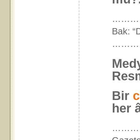
…………
Bak: “
………
Medy
Resm
Bir
c
her â
…………