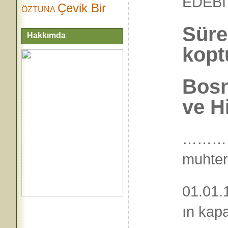
EDEB
Çevik Bir
ÖZTUNA
Süre
Hakkımda
kopt
Bosn
ve H
……… NO
muhter
01.01.
ın kap