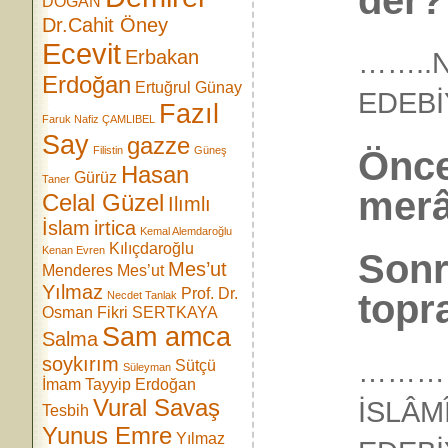
der?
DOĞAN
Dr.Cahit Öney
Ecevit
Erbakan
……..N
Erdoğan
Ertuğrul Günay
EDE
Fazıl
Faruk Nafiz ÇAMLIBEL
Say
gazze
Önce
Filistin
Güneş
Hasan
Gürüz
Taner
merâ
Celal Güzel
Ilımlı
İslam
irtica
Kemal Alemdaroğlu
Kılıçdaroğlu
Kenan Evren
Sonr
Mes’ut
Menderes
Mes’ut
Yılmaz
Prof. Dr.
topr
Necdet Tanlak
Osman Fikri SERTKAYA
Sam amca
Salma
soykırım
…………
Sütçü
Süleyman
İmam
Tayyip Erdoğan
Vural Savaş
İSLÂM
Tesbih
Yunus Emre
Yılmaz