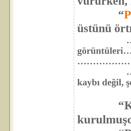
vururken,
“
P
üstünü ört
görüntüleri
………………
……………
kaybı deği
“Kanla
kurulmuşdu