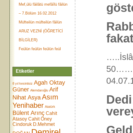
göst
Mef,ùlü fâilâtü mefâîlü fâilün
– 7.Bölüm 16.02.2012
Rabb
Müfteilün müfteilün fâilün
ARUZ VEZNİ (ÖĞRETİCİ
fakat
BİLGİLER)
Feùlün feùlün feùlün feùl
…..İsl
50…
Etiketler
04.0
Agah Oktay
8 yıl kesintisiz
Güner
Arif
Alemdaroğlu
Dedi
Asım
Nihat Asya
Yenihaber
vere
Atatürk
Bülent Arınç
Cahit
Atasoy
Cahit Öney
Cindoruk
D.Mehmet
Geld
Demirel