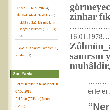
görmeyece
HİKÂYE – KIZAMIK
(4)
zinhar fı
HÂTIRALAR ARASINDA
(5)
MUŞ`da Sağlık hizmetlerinin
……………
sosyalleştirilmesi (1961-64)
16.01.1
(3)
Zûlmün_aş
ESKADER Sanat Törenleri
(6)
sanırsın 
Kitabım
(1)
muhâldir,
Son Yazılar
…………….
Fâilâtün fâilâtün fâilâtün fâilün
ertele
07.09.2013
Feilâtün (Fâilâtün) feilün
“Ner
(fa’lün)