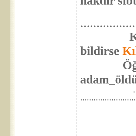
hakdır sıbt
………………
K
bildirse
Kı
Öğretir
adam_öldü
……………………
………………………