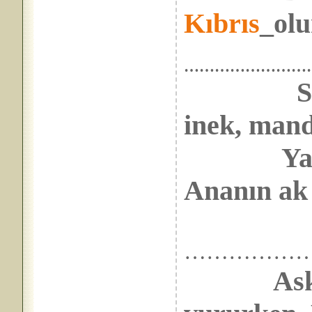
Kıbrıs
_olu
……………………
S
inek, mand
Yalnız_a
Ananın ak 
…………………
Ask