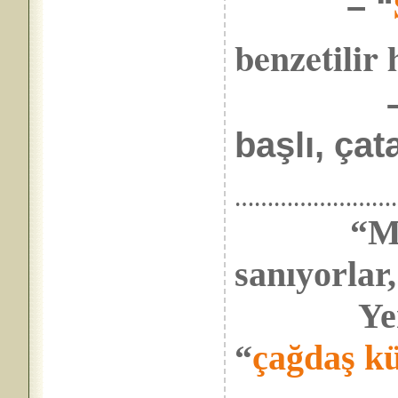
–
“
benzetilir 
–
başlı, çat
……………………
“Mi
sanıyorlar
Yerleşir
“
çağdaş kü