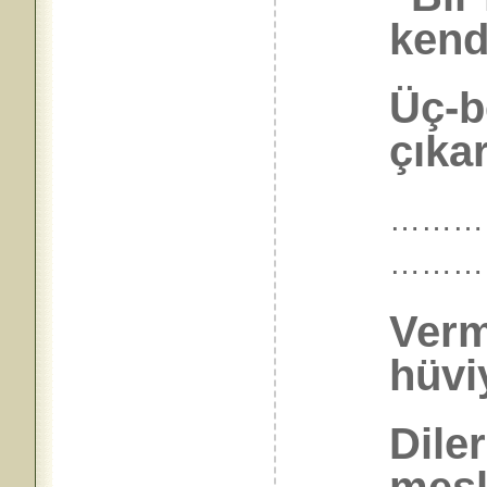
kend
Üç-b
çıkar
………
………
Verm
hüvi
Dile