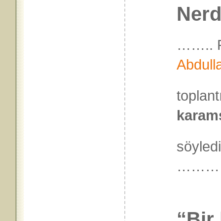
Nerd
…….. R
Abdull
toplant
karams
söyled
………
“Bir