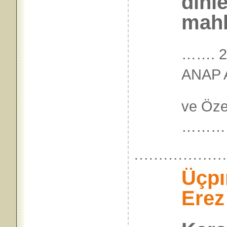
dinl
mahk
……. 2
ANAP A
ve Öze
………
………………
Üçpı
Erez