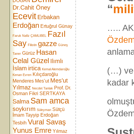
DOĞAN
“
mil
Dr.Cahit Öney
Ecevit
Erbakan
Erdoğan
….. AK
Ertuğrul Günay
Fazıl
Faruk Nafiz ÇAMLIBEL
Özdem
Say
gazze
Filistin
Güneş
anlama
Hasan
Gürüz
Taner
Celal Güzel
Ilımlı
İslam
irtica
(…) ve 
Kemal Alemdaroğlu
Kılıçdaroğlu
Kenan Evren
Mes’ut
kadar 
Menderes
Mes’ut
Yılmaz
Prof. Dr.
Necdet Tanlak
Osman Fikri SERTKAYA
Sam amca
olmuşt
Salma
soykırım
Sütçü
Süleyman
Özdemir
İmam
Tayyip Erdoğan
Vural Savaş
Tesbih
Sust
Yunus Emre
Yılmaz