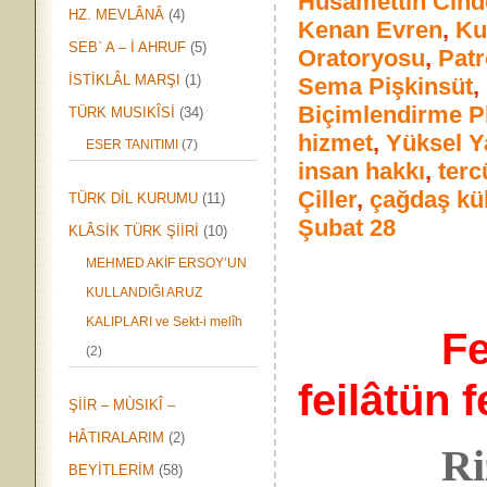
Hüsamettin Cind
HZ. MEVLÂNÂ
(4)
Kenan Evren
,
Ku
SEB` A – İ AHRUF
(5)
Oratoryosu
,
Pat
İSTİKLÂL MARŞI
(1)
Sema Pişkinsüt
,
Biçimlendirme P
TÜRK MUSIKÎSİ
(34)
hizmet
,
Yüksel Y
ESER TANITIMI
(7)
insan hakkı
,
ter
Çiller
,
çağdaş kül
TÜRK DİL KURUMU
(11)
Şubat 28
KLÂSİK TÜRK ŞİİRİ
(10)
MEHMED AKİF ERSOY’UN
KULLANDIĞI ARUZ
KALIPLARI ve Sekt-i melîh
Fe
(2)
feilâtün f
ŞİİR – MÙSIKÎ –
HÂTIRALARIM
(2)
Ri
BEYİTLERİM
(58)