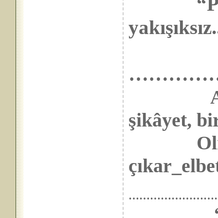
“Person
yakışıksız.
…………
şikâyet, b
Olma ne
çıkar_elbet
……………………