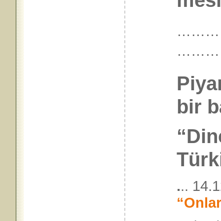
mesl
………
………
Piya
bir 
“Dinc
Türki
.
.. 14.
“Onlar