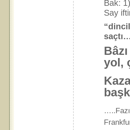
Bak: 1
Say ift
“dinci
saç
Bâzı
yol, 
Kaza
başk
…..Fazı
Frankfu