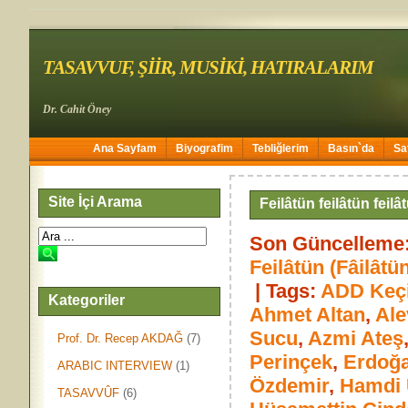
TASAVVUF, ŞİİR, MUSİKİ, HATIRALARIM
Dr. Cahit Öney
Ana Sayfam
Biyografim
Tebliğlerim
Basın`da
Sa
Site İçi Arama
Feilâtün feilâtün feil
Son Güncelleme:
Feilâtün (Fâilâtün
|
Tags:
ADD Keç
Kategoriler
Ahmet Altan
,
Ale
Sucu
,
Azmi Ateş
Prof. Dr. Recep AKDAĞ
(7)
Perinçek
,
Erdoğ
ARABIC INTERVIEW
(1)
Özdemir
,
Hamdi 
TASAVVÛF
(6)