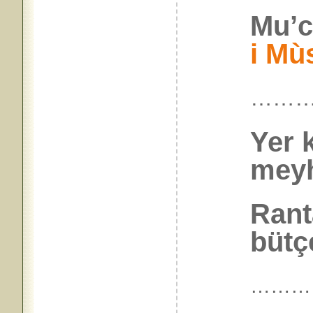
Mu’c
i Mù
……
Yer 
meyh
Rant
bütç
………