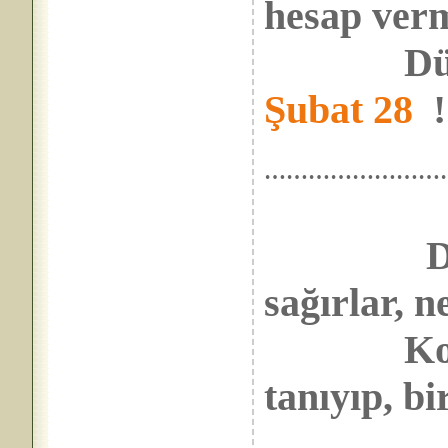
hesap verm
Düştü bi
Şubat 28
……………………
D
sağırlar, n
Koklaşır
tanıyıp, bir