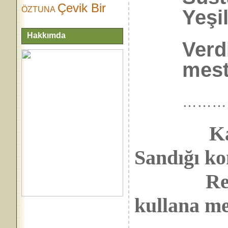
Çevik Bir
ÖZTUNA
Yeşil
Hakkımda
Verd
mest
………
K
Sandığı k
Referan
kullana me