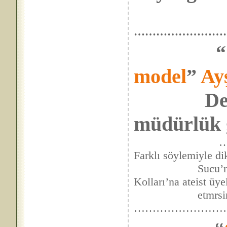
……………………
“
model
”
Ay
Dendi:
müdürlük g
…
Farklı söylemiyle di
Sucu’nun görev
Kolları’na ateist üye
etmrsinin nede
……………………