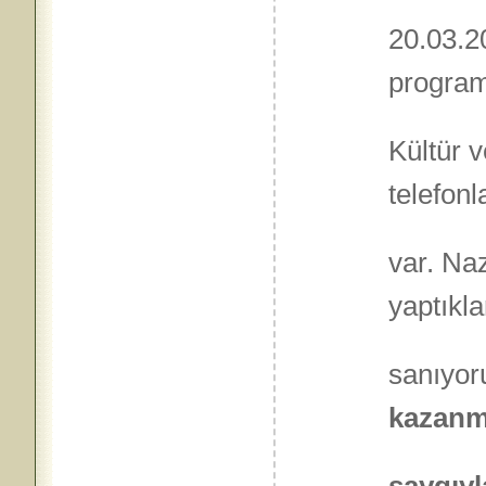
20.03.2
programı
Kültür 
telefonl
var. Na
yaptıkl
sanıyo
kazanm