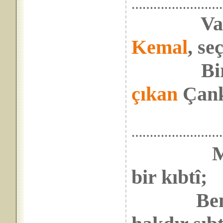
……………………
Va’d_ed
Kemal
, se
Bir mi
çıkan
Çank
……………………
M
bir kıbtî;
Bence kı