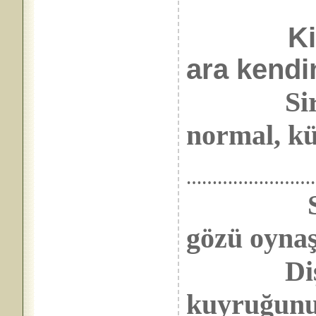
K
ara kendi
Sirke ke
normal, kü
……………………
S
gözü oyna
Dişi kan
kuyruğunu