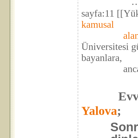
…
sayfa:11 [[Y
kamusal
aland
Üniversitesi g
bayanlara,
ancak şikây
Evvelâ
Yalova
;
Sonr