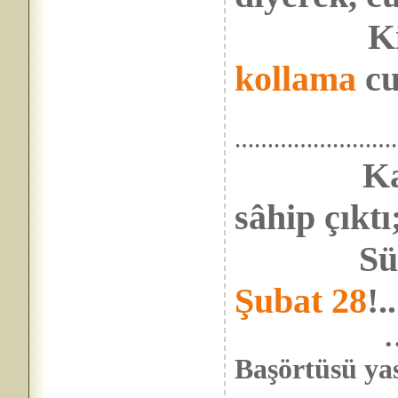
Kime 
kollama
cu
……………………
Ka
sâhip çıktı
Sürecekt
Şubat 28
!..
…………. 
Başörtüsü 