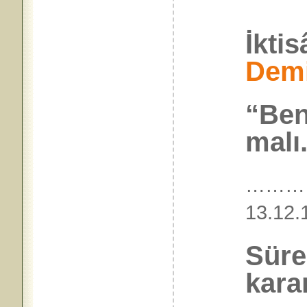
İkti
Demi
“Ben
malı.
…………
13.
Sürec
kara