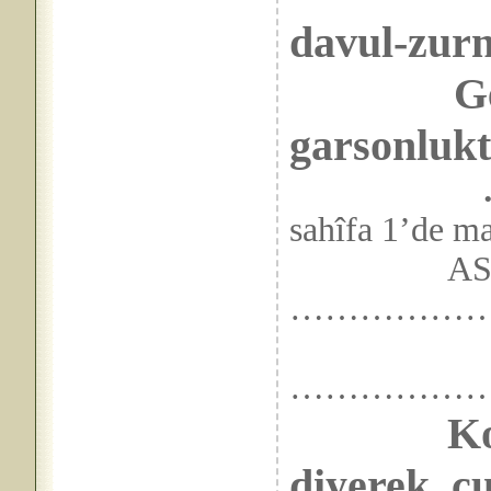
davul-zurn
Geçti as
garsonlukt
sahîfa 1’de m
ASIL GÖ
………………
……………
Ko
diyerek, 