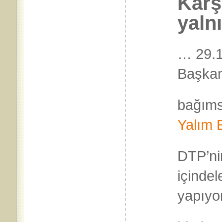
Karş
yaln
…
29.
Başkan
bağımsı
Yalım 
DTP’ni
içindel
yapıyor