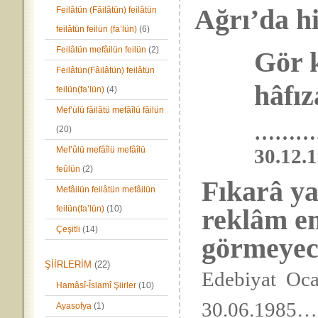
Ağrı’da h
Feilâtün (Fâilâtün) feilâtün
feilâtün feilün (fa’lün)
(6)
Feilâtün mefâilün feilün
(2)
Gör k
Feilâtün(Fâilâtün) feilâtün
hâfıza
feilün(fa’lün)
(4)
Mef’ùlü fâilâtü mefâîlü fâilün
………
(20)
Mef’ûlü mefâîlü mefâîlü
30.1
feûlün
(2)
Fıkarâ y
Mefâilün feilâtün mefâilün
feilün(fa’lün)
(10)
reklâm e
Çeşitli
(14)
görmeyece
ŞİİRLERİM
(22)
Edebiyat 
Hamâsî-Îslamî Şiirler
(10)
30.06.198
Ayasofya
(1)