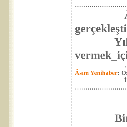
……………………
gerçekleşti
Yıktı Os
vermek_içi
…30 Mart 201
Âsım Yenihaber
: O
İsrail’i kur
……………………
Bir 