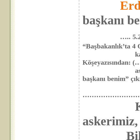
Erd
başkanı be
….. 5
“Başbakanlık’ta 4 
kan gövdeyi
Köşeyazısından: (….
askerlere kar
başkanı benim” çıkı
……………………
askerimiz,
Bilmiyo