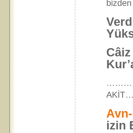
bizden 
Verdi
Yüks
Câiz
Kur’
…………
AKİ
Avn-
izin 