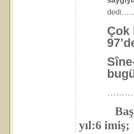
saygıyla
ded
Çok 
97’d
Sîne
bugün
………
Baş
yıl:6 imiş;