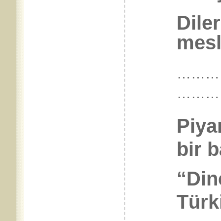
Dile
mesl
………
………
Piya
bir 
“Dinc
Türki