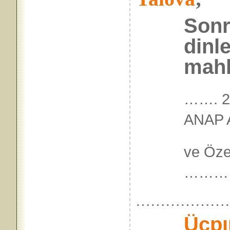
Sonr
dinl
mahk
……. 2
ANAP A
ve Öze
………
………………
Üçpı