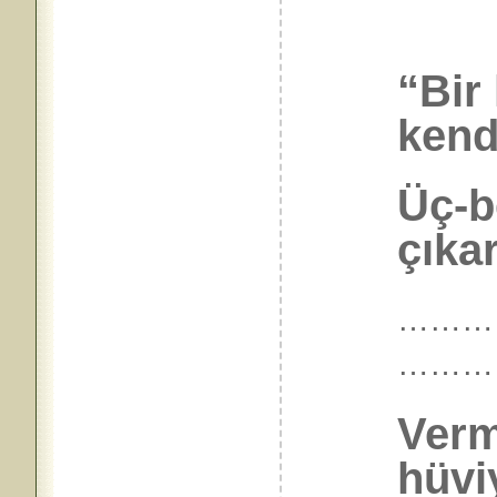
“Bir
kend
Üç-b
çıkar
………
………
Verm
hüvi