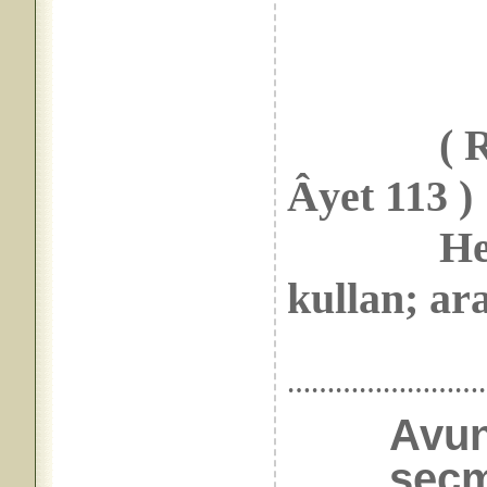
( Rabbim
Âyet 113 )
Her ş
kullan; ara
……………………
Avu
seçm