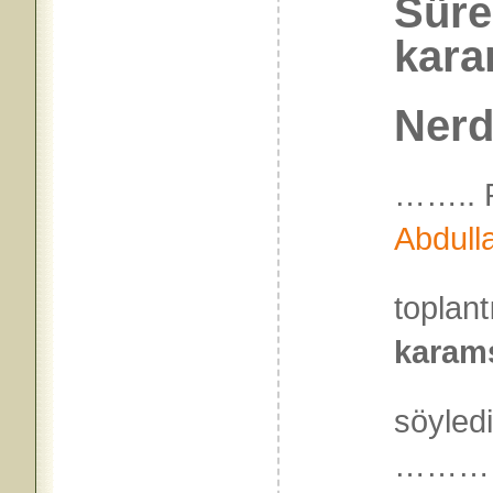
Sürec
kara
Nerd
…….. R
Abdull
toplant
karams
söyled
………