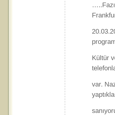
…..Fazı
Frankfu
20.03.2
programı
Kültür 
telefonl
var. Na
yaptıkl
sanıyo