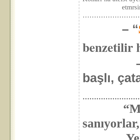
etmrsinin nede
……………………
–
“
benzetilir 
–
başlı, çat
……………………
“Mi
sanıyorlar
Yerleşir