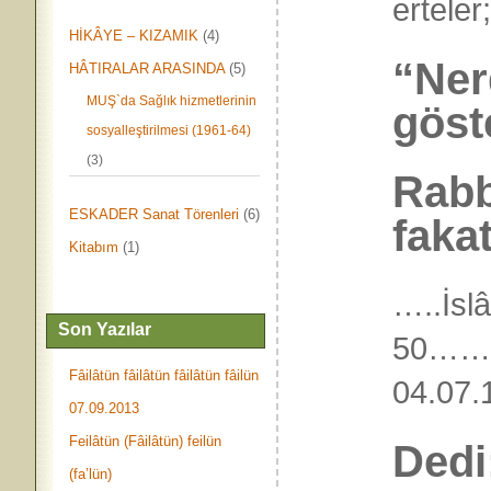
ertele
HİKÂYE – KIZAMIK
(4)
“Ner
HÂTIRALAR ARASINDA
(5)
MUŞ`da Sağlık hizmetlerinin
göst
sosyalleştirilmesi (1961-64)
(3)
Rabb
ESKADER Sanat Törenleri
(6)
fakat
Kitabım
(1)
…..İsl
Son Yazılar
50…
Fâilâtün fâilâtün fâilâtün fâilün
04.0
07.09.2013
Feilâtün (Fâilâtün) feilün
Dedi
(fa’lün)