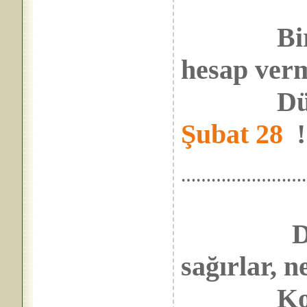
Bir 
hesap verm
Düştü bi
Şubat 28
……………………
D
sağırlar, n
Koklaşır