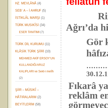
feilâtün f
HZ. MEVLÂNÂ
(4)
SEB` A – İ AHRUF
(5)
Ri
İSTİKLÂL MARŞI
(1)
Ağrı’da h
TÜRK MUSIKÎSİ
(34)
ESER TANITIMI
(7)
Gör k
TÜRK DİL KURUMU
(11)
hâfıza
KLÂSİK TÜRK ŞİİRİ
(10)
MEHMED AKİF ERSOY’UN
………
KULLANDIĞI ARUZ
KALIPLARI ve Sekt-i melîh
30.1
(2)
Fıkarâ y
ŞİİR – MÙSIKÎ –
reklâm e
HÂTIRALARIM
(2)
görmeyece
BEYİTLERİM
(58)