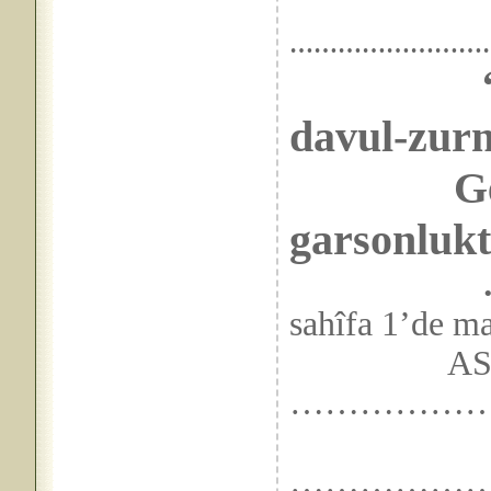
……………………
davul-zurn
Geçti as
garsonlukt
sahîfa 1’de m
ASIL GÖ
………………
……………