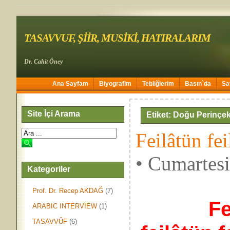
TASAVVUF, ŞİİR, MUSİKİ, HATIRALARIM
Dr. Cahit Öney
Ana Sayfam
Biyografim
Tebliğlerim
Basın`da
Sa
Site İçi Arama
Etiket: Doğu Perinçe
Feilâtün fe
• Cumartes
Kategoriler
Prof. Dr. Recep AKDAĞ
(7)
Fe
ARABIC INTERVIEW
(1)
TASAVVÛF
(6)