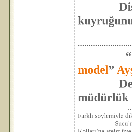
Dişi kan
kuyruğunu
……………………
“
model
”
Ay
Dendi:
müdürlük g
…
Farklı söylemiyle di
Sucu’nun görev
Kolları’na ateist üye