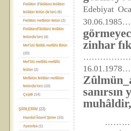
Feilâtün (Fâilâtün) feilâtün
Edebiyat 
feilâtün feilün (fa’lün)
(6)
30.06.198
Feilâtün mefâilün feilün
(2)
görmeyece
Feilâtün(Fâilâtün) feilâtün
feilün(fa’lün)
(4)
zinhar fı
Mef’ùlü fâilâtü mefâîlü fâilün
(20)
……………
Mef’ûlü mefâîlü mefâîlü
16.01.1
feûlün
(2)
Zûlmün_aş
Mefâilün feilâtün mefâilün
feilün(fa’lün)
(10)
sanırsın 
Çeşitli
(14)
muhâldir,
ŞİİRLERİM
(22)
Hamâsî-Îslamî Şiirler
(10)
…………….
Ayasofya
(1)