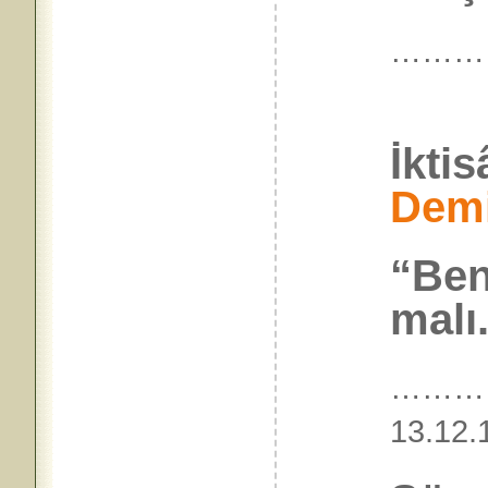
………
İkti
Demi
“Ben
malı.
…………
13.