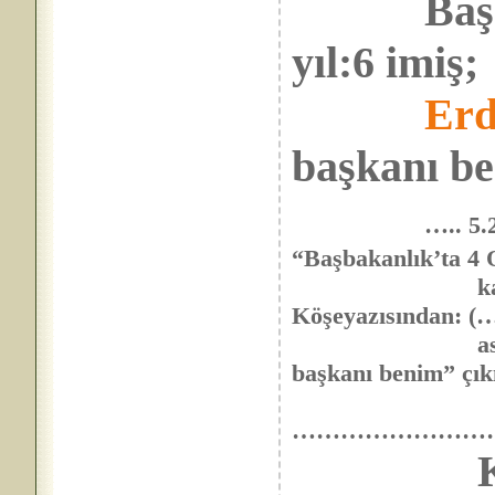
Baş
yıl:6 imiş;
Erd
başkanı be
….. 5
“Başbakanlık’ta 4 
kan gövdeyi
Köşeyazısından: (….
askerlere kar
başkanı benim” çıkı
……………………