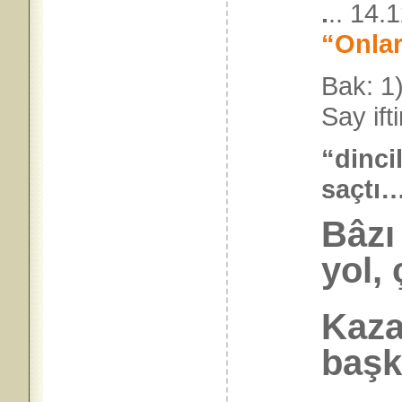
.
.. 14.
“Onlar
Bak: 1
Say ift
“dinci
saç
Bâzı
yol, 
Kaza
başk