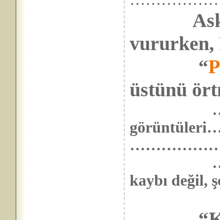
Ask
vururken,
“
P
üstünü ört
görüntüleri
………………
……………
kaybı deği
“Kanla