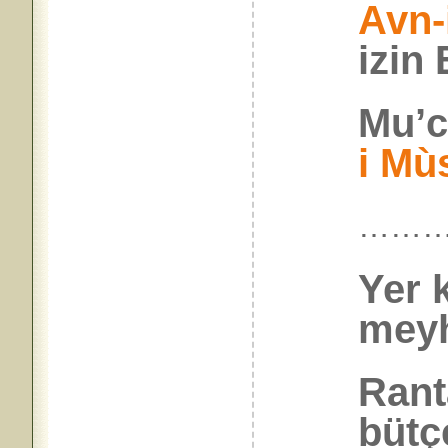
Avn-
izin 
Mu’c
i Mù
……
Yer 
meyh
Rant
bütç