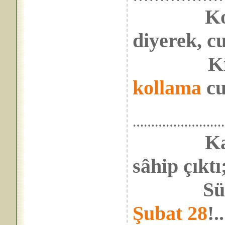
Ko
diyerek, 
Kime 
kollama
cu
……………………
Ka
sâhip çıktı
Sürecekt
Şubat 28
!..