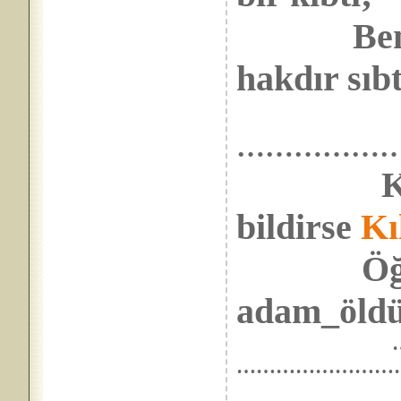
Bence kı
hakdır sıbt
………………
K
bildirse
Kı
Öğretir
adam_öldü
……………………
………………………