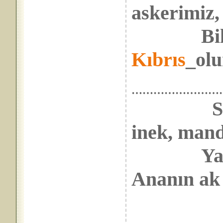
askerimiz,
Bilmiyo
Kıbrıs
_olu
……………………
S
inek, mand
Yalnız_a
Ananın ak 
…………………