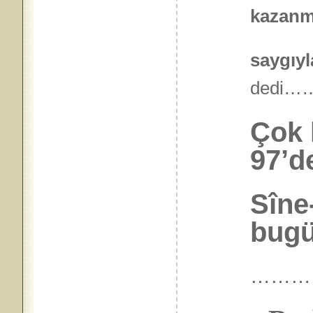
kazanm
saygıyla
ded
Çok 
97’d
Sîne
bugün
………