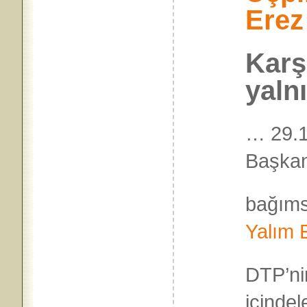
Erez
Karş
yaln
…
29.
Başkan
bağımsı
Yalım 
DTP’ni
içindel