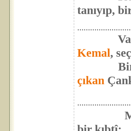
tanıyıp, bir
……………………
Va’d_ed
Kemal
, se
Bir mi
çıkan
Çank
……………………
M
bir kıbtî;