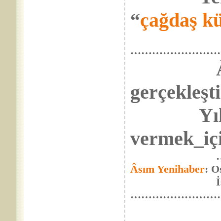
“
çağdaş kü
……………………
gerçekleşti
Yıktı Os
vermek_içi
…30 Mart 201
Âsım Yenihaber
: O
İsrail’i kur
……………………