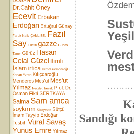
DOĞAN
Özdemir
Dr.Cahit Öney
Ecevit
Erbakan
Sust
Erdoğan
Ertuğrul Günay
Yeşil
Fazıl
Faruk Nafiz ÇAMLIBEL
Say
gazze
Filistin
Güneş
Verd
Hasan
Gürüz
Taner
Celal Güzel
Ilımlı
mest
İslam
irtica
Kemal Alemdaroğlu
Kılıçdaroğlu
Kenan Evren
Mes’ut
Menderes
Mes’ut
………
Yılmaz
Prof. Dr.
Necdet Tanlak
Osman Fikri SERTKAYA
Sam amca
K
Salma
soykırım
Sütçü
Süleyman
Sandığı k
İmam
Tayyip Erdoğan
Vural Savaş
Tesbih
Referan
Yunus Emre
Yılmaz