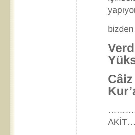
yapıyor
bizden 
Verdi
Yüks
Câiz
Kur’
…………
AKİ