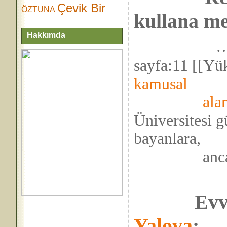
Çevik Bir
ÖZTUNA
kullana me
Hakkımda
…
sayfa:11 [[Y
kamusal
aland
Üniversitesi g
bayanlara,
ancak şikây
Evvelâ
Yalova
;