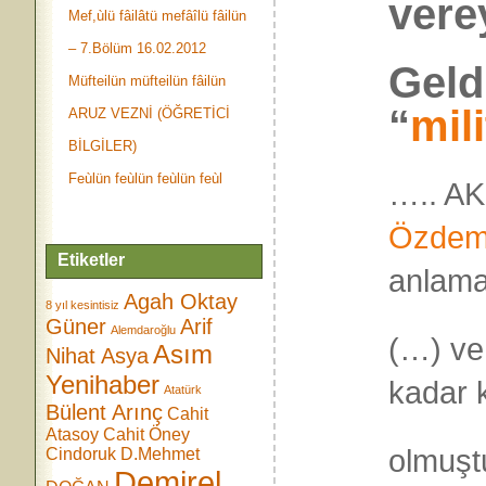
vere
Mef,ùlü fâilâtü mefâîlü fâilün
– 7.Bölüm 16.02.2012
Geld
Müfteilün müfteilün fâilün
“
mil
ARUZ VEZNİ (ÖĞRETİCİ
BİLGİLER)
Feùlün feùlün feùlün feùl
….. AK
Özdem
Etiketler
anlama
Agah Oktay
8 yıl kesintisiz
Güner
Arif
Alemdaroğlu
(…) ve 
Asım
Nihat Asya
Yenihaber
kadar 
Atatürk
Bülent Arınç
Cahit
Atasoy
Cahit Öney
olmuşt
Cindoruk
D.Mehmet
Demirel