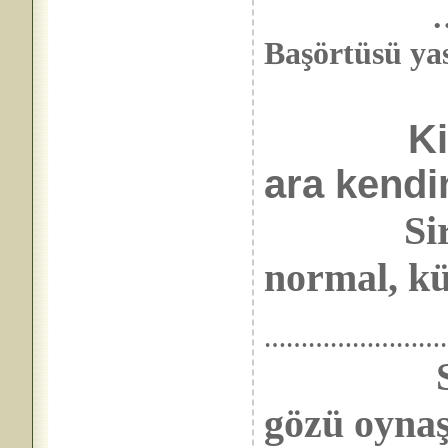
…………. 
Başörtüsü 
K
ara kendi
Sirke ke
normal, kü
……………………
S
gözü oyna