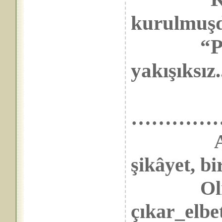
kurulmuşdu
“Person
yakışıksız.
…………
şikâyet, b
Olma ne
çıkar_elbet