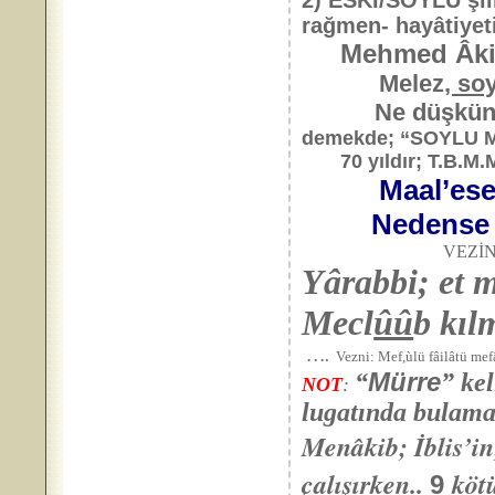
2) ESKİ/SOYLU şiir
rağmen- hayâtiyeti
Mehmed Âki
Melez
, so
Ne düşkü
demekde; “SOYLU MÙS
70 yıldır; T.B.M.M
Maal’es
Nedense 
VEZİ
Yârabbi; et 
Mecl
ûû
b kıl
….
Vezni: Mef,ùlü fâilâtü mef
Mürre
“
” kel
NOT
:
lugatında bulama
Menâkib; İblis’i
çalışırken..
köt
9