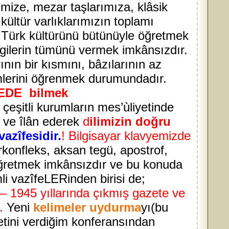
rimize, mezar taşlarımıza, klâsik
kültür varlıklarımızın toplamı
. Türk kültürünü bütünüyle öğretmek
 bigilerin tümünü vermek imkânsızdır.
nın bir kısmını, bâzılarının az
simlerini öğrenmek durumundadır.
ECEDE bilmek
çeşitli kurumların mes’ùliyetinde
l ve îlân ederek
d
ilimizin doğru
azîfesidir.
!
Bilgisayar klavyemizde
rkonfleks, aksan tegü, apostrof,
öğretmek imkânsızdır ve bu konuda
li vazîfeLERinden birisi de;
– 1945 yıllarında çıkmış gazete ve
.
Yeni
kelimeler uydurma
yı(bu
etini verdiğim konferansından