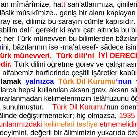
dan mîmârîmize, ha
tt
san’atlarımıza, çinile
âsik mùsıkîmize.. geniş bir alanı kaplayan 
ay ise, dilimiz bu sarayın cümle kapısıdır
abilim dalı” gerekir ki aynı çatı altında bu
 her Türk münevveri bu bilimlerden bâzıları
m
ini, bâzılarının ise -ma’al,esef- sâdece i
Türk münevveri, Türk dili’ni İYİ DER
dir.
Türk dilini öğretme görev ve çalışması 
alfabemiz harflerinde çeşitli işâretler kabû
ğlamak
yalnızca
Türk Dil Kurumu
‘nun v
zlarca hepsi kullanılan aksan grav, aksan si
ararlanmadan kelimelerimizin telâffuzunu 
a sunulmuştur.
Türk Dil Kurumu
‘nun önem
hâlinde değiştirmemektir; hiç olmazsa,
1935 
nunlarımızdaki
kelimeleri tasfiye
etmemelidir
eyimini, değerli bir âlimimizin yukarıda öz