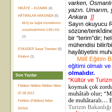
varken, Osmanlı
HİKÂYE – KIZAMIK
(4)
yazın. Umarım, 
Ankara
]]
HÂTIRALAR ARASINDA
(5)
Sayın okuyucu R
MUŞ`da Sağlık hizmetlerinin
sözüne/tenkîdine
sosyalleştirilmesi (1961-64)
bir “terim”dir; 
(3)
mühendisi bilir/
ESKADER Sanat Törenleri
(6)
hayâtiyetini muh
Kitabım
(1)
Millî Eğitim 
eğitimi olmalı v
olmalıdır.
Son Yazılar
“Kültür ve Turiz
koymak çok zordur
Fâilâtün fâilâtün fâilâtün fâilün
muhâtab olur; “Mi
07.09.2013
de muhâtaralı… B
Feilâtün (Fâilâtün) feilün
Turizm Bakanlığı
(fa’lün)