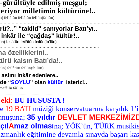
a-gürültüyle edilmiş meşgul;
eriyor milletimin kültürüne!..
 feilâtün feilâtün feilün(fa’lün)
………………………………………………………………………………………
rü?..” “taklid” sanıyorlar Batı’yı..
nkâr ile “çağdaş” kültür!..
) feilâtün feilâtün feilün(fa’lün)
………………………………………………………….
a özelliklerini..
ü kalsın Batı’da!..
ün) feilâtün feilün(fa’lün)
aslını inkâr edenlere..
de “
SOYLU
” olan
kültür
_isteriz!..
mefâîlü fâilün
……………………………………………………….
eki
:
BU HUSUSTA !
de
19 BATI
müziği konservatuarına karşılık 1
35 yıldır
DEVLET MERKEZİMİZ
lunuşuna;
çıl
A
maz olması
na; YÖK’ün, TÜRK musikisi
uzmanlık eğitimine devamla sınavda başarı ka