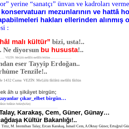
tor” yerine “sanatçı” ünvan ve kadroları verm
 konservatuarı mezunlarının ve hattâ ho
pabilmeleri hakları ellerinden alınmış 
mesi :
hâl malı kültür”
bizi, usta!..
bu hususta
.. Ne diyorsun
!..
…… VEZİN: Mef,ùlü mefâîlü mefâîlü feùlüm ……………………
ndan eser Tayyip Erdoğan..
rhùme Tenzile!..
 1432 Cuma VEZİN: Mef,ùlü fâilâtü mefâîü fâilün
cek âh u şikâyet birgün;
kuyanlar çıkar_elbet birgün…
âtün feilâtün feilün(fa’lün)
…………………………………………………………
, Talay, Karakaş, Cem, Güner, Günay…
ğdaşa Kültür Bakanlığı!..
 Titiz, M. İstemihan Talay, Ercan Karakaş, İsmail Cem, A.Oktay Güner, Ertuğrul G