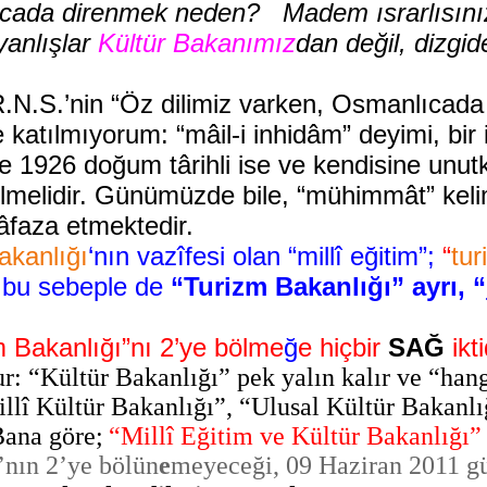
cada direnmek neden? Madem ısrarlısınız
yanlışlar
Kültür Bakanımız
dan değil, dizg
.N.S.’nin “Öz dilimiz varken, Osmanlıcad
 katılmıyorum: “mâil-i inhidâm” deyimi, bir 
hele 1926 doğum târihli ise ve kendisine unu
bilmelidir. Günümüzde bile, “mühimmât” kel
âfaza etmektedir.
Bakanlığı
‘nın vazîfesi olan “millî eğitim”;
“
tur
e bu sebeple de
“Turizm Bakanlığı” ayrı, “
m Bakanlığı”nı 2’ye bölme
ğ
e hiçbir
SAĞ
ikt
: “Kültür Bakanlığı” pek yalın kalır ve “hang
llî Kültür Bakanlığı”, “Ulusal Kültür Bakanlı
ana göre;
“Millî Eğitim ve Kültür Bakanlığı”
’nın 2’ye bölün
e
meyeceği, 09 Haziran 2011 gü