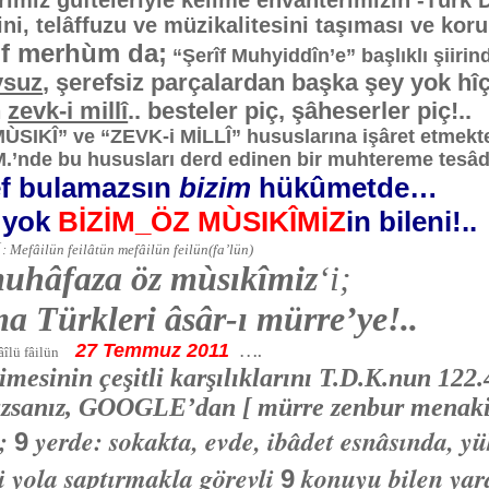
imiz güfteleriyle kelime envanterimizin -Türk 
ni, telâffuzu ve müzikalitesini taşıması ve kor
f merhùm da;
“Şerîf Muhyiddîn’e” başlıklı şiirin
ysuz
, şerefsiz parçalardan başka şey yok h
n
zevk-i millî
.. besteler piç, şâheserler piç!..
IKÎ” ve “ZEVK-i MİLLÎ” hususlarına işâret etmekte
.’nde bu hususları derd edinen bir muhtereme tes
ef bulamazsın
bizim
hükûmetde…
yok
BİZİM_ÖZ MÙSIKÎMİZ
in bileni!..
N
: Mefâilün feilâtün mefâilün feilün(fa’lün)
muhâfaza öz mùsıkîmiz
‘i;
ma Türkleri âsâr-ı mürre’ye!..
27 Temmuz 2011
….
âîlü fâilün
imesinin çeşitli karşılıklarını T.D.K.nun 122.
zsanız, GOOGLE’dan [ mürre zenbur menakib ] 
n;
yerde: sokakta, evde, ibâdet esnâsında, y
9
ü yola saptırmakla görevli
konuyu bilen yar
9