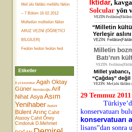
İktidar
, kavg
Mef,ùlü fâilâtü mefâîlü fâilün
Solcular
yön v
– 7.Bölüm 16.02.2012
VEZİN:Feilâtün(Fâilâtün)
………………………………
Müfteilün müfteilün fâilün
“Milletin kültü
ARUZ VEZNİ (ÖĞRETİCİ
Yerleşir aslını i
BİLGİLER)
VEZİN: Feilâtün(Fâilâtün
………………………………
Feùlün feùlün feùlün feùl
Milletin bozm
Batı’nın kültür
VEZİN: Feilâtün(Fâilât
,
Etiketler
Millet yabancı
“Çağdaş” değil 
Agah Oktay
8 yıl kesintisiz
VEZİN: Mef,ùlü fâilâtü 
Güner
Arif
Alemdaroğlu
…………………………………………
29 Temmuz 2011 
Asım
Nihat Asya
Türkiye’
Yenihaber
Atatürk
konservatuarı bu
Bülent Arınç
Cahit
Atasoy
Cahit Öney
konservatuarı a
Cindoruk
D.Mehmet
lisans”dan sonra 
Demirel