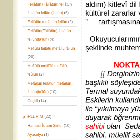
aldım) kitlevî d
Feilâtün (Fâilâtün) feilâtün
kültürel zararlar 
feilâtün feilün (fa’lün)
(6)
”
“
tartışmasına 
Feilâtün mefâilün feilün
(2)
Feilâtün(Fâilâtün) feilâtün
Okuyucularımın;
feilün(fa’lün)
(4)
şeklinde muhteme
Mef’ùlü fâilâtü mefâîlü fâilün
(20)
NOKTA
Mef’ûlü mefâîlü mefâîlü
[[
Derginizi
feûlün
(2)
başlıklı söyleşid
Mefâilün feilâtün mefâilün
Termal suyundak
feilün(fa’lün)
(10)
Eskilerin kullan
Çeşitli
(14)
ile “yıkılmaya y
duyarak öğrenmi
ŞİİRLERİM
(22)
sahibi
olan Sedat
Hamâsî-Îslamî Şiirler
(10)
sahibi, müellif s
Ayasofya
(1)