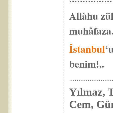
Allàhu zül
muhâfaz
İstanbul
‘
benim!..
……………………
Yılmaz, T
Cem, Gü