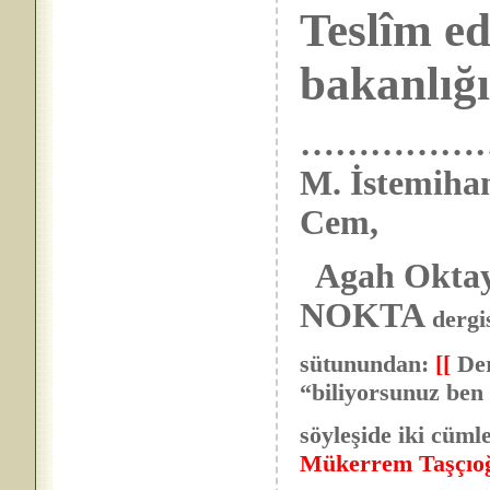
Teslîm ed
bakanlığı
………………. Me
M. İstemihan
Cem,
Agah Oktay
NOKTA
dergi
sütunundan:
[[
Der
“biliyorsunuz ben 
söyleşide iki cüml
Mükerrem Taşçıoğ