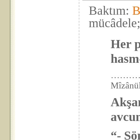
Baktım:
B
mücâdele
Her p
hasm-
……………
Mîzân
Akşam
avcun
“- Sö