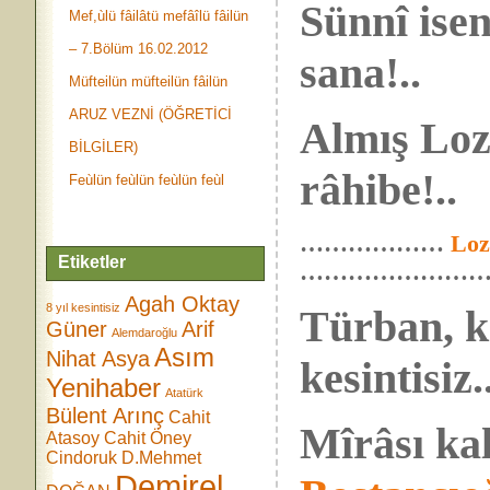
Sünnî ise
Mef,ùlü fâilâtü mefâîlü fâilün
– 7.Bölüm 16.02.2012
sana!..
Müfteilün müfteilün fâilün
ARUZ VEZNİ (ÖĞRETİCİ
Almış Loz
BİLGİLER)
râhibe!..
Feùlün feùlün feùlün feùl
………………
Loz
Etiketler
……………………
Agah Oktay
8 yıl kesintisiz
Türban, ke
Güner
Arif
Alemdaroğlu
Asım
Nihat Asya
kesintisiz.
Yenihaber
Atatürk
Bülent Arınç
Cahit
Mîrâsı kal
Atasoy
Cahit Öney
Cindoruk
D.Mehmet
Demirel