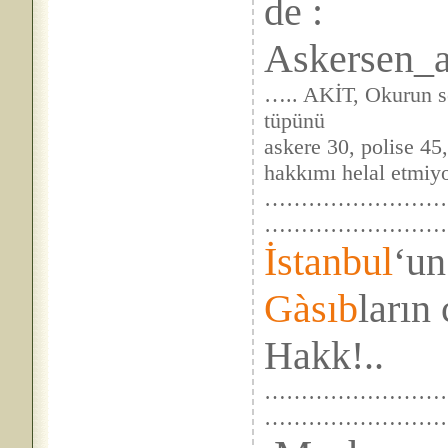
de :
Askersen_al
….. AKİT, Okurun s
tüpünü
askere 30, polise 4
hakkımı helal etmiy
……………………
……………………
İstanbul
‘u
Gàsıb
ların
Hakk!..
……………………….
…………