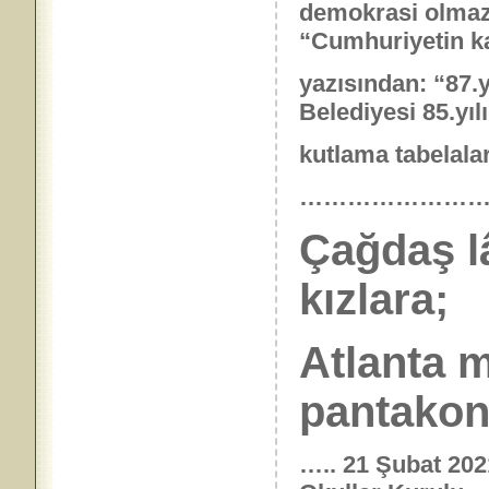
demokrasi olmaz
“Cumhuriyetin kaç
yazısından: “87.y
Belediyesi 85.yılı
kutlama tabelaları
……………………
Çağdaş lâ
kızlara;
Atlanta 
pantakon”
….. 21 Şubat 202