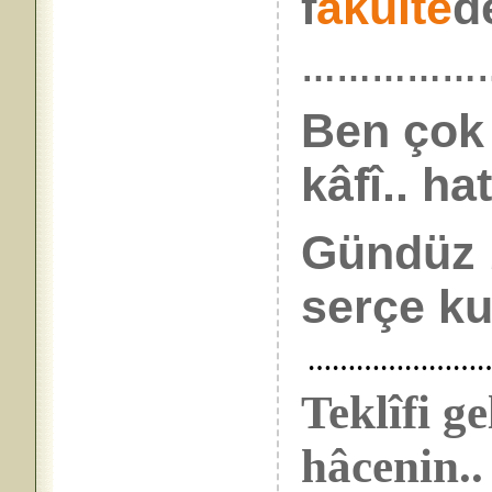
f
akülte
de
……………
Ben çok
kâfî.. hat
Gündüz 
serçe ku
……………………
Teklîfi g
hâcenin..