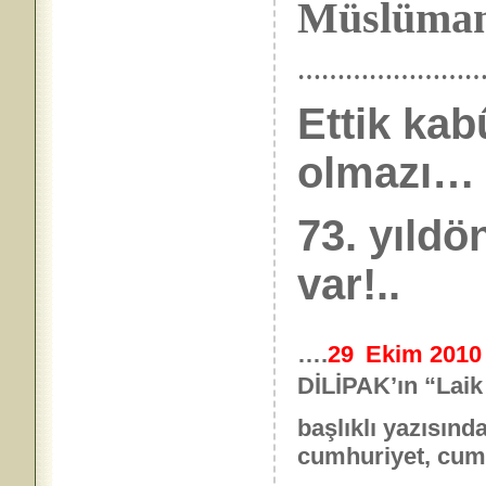
Müslümanl
……………………
Ettik kab
olmazı…
73. yıld
var!..
….
29
Ekim 201
DİLİPAK’ın “Laik
başlıklı yazısınd
cumhuriyet, cum