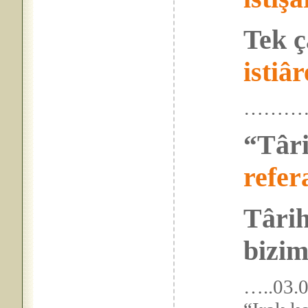
Tek ç
istiâr
………
“Târi
refer
Târih
bizim
…..03.0