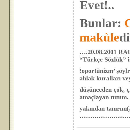
Evet!..
Bunlar:
makùle
di
….20.08.2001 R
“Türkçe Sözlük” i
!oportünizm’ şöylr
ahlak kuralları ve
düşünceden çok, ç
amaçlayan tutum.
yakından tanırı
……………………