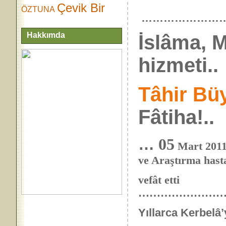
Çevik Bir
ÖZTUNA
……………………
Hakkımda
İslâma, 
hizmeti..
Tâhir Bü
Fâtiha!..
…
05
Mart 2011
ve Araştırma hast
vefât etti
…………………
Yıllarca Kerbelâ