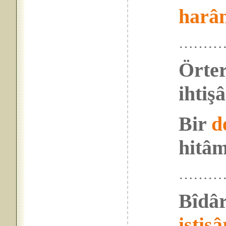
harâ
………
Örter
ihtiş
Bir
d
hitâm
………
Bîdâr
istişâ