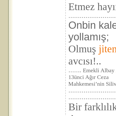
Etmez hayı
……………………
Onbin kale
yollamış;
Olmuş
jite
avcısı!..
……. Emekli Albay
13ünci Ağır Ceza
Mahkemesi’nin Silivr
………………………
……………………
Bir farklıl