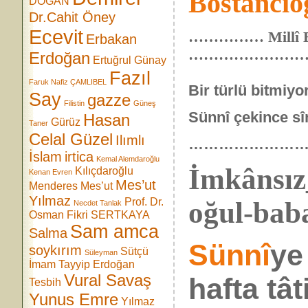
Bostancıo
DOĞAN
Dr.Cahit Öney
Ecevit
…………… Millî Eği
Erbakan
……………………
Erdoğan
Ertuğrul Günay
Fazıl
Faruk Nafiz ÇAMLIBEL
Bir türlü bitmiyo
Say
gazze
Filistin
Güneş
Sünnî çekince sîn
Hasan
Gürüz
Taner
Celal Güzel
Ilımlı
……………………
İslam
irtica
Kemal Alemdaroğlu
İmkânsız
Kılıçdaroğlu
Kenan Evren
Mes’ut
Menderes
Mes’ut
Yılmaz
Prof. Dr.
oğul-bab
Necdet Tanlak
Osman Fikri SERTKAYA
Sam amca
Salma
Sünnî
y
soykırım
Sütçü
Süleyman
İmam
Tayyip Erdoğan
Vural Savaş
hafta tâti
Tesbih
Yunus Emre
Yılmaz