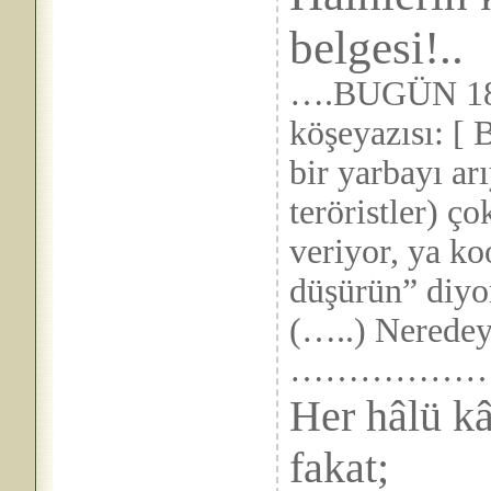
belgesi!..
….BUGÜN 18
köşeyazısı: [ 
bir yarbayı a
teröristler) ço
veriyor, ya ko
düşürün” diyo
(…..) Neredeys
……………
Her hâlü kâ
fakat;