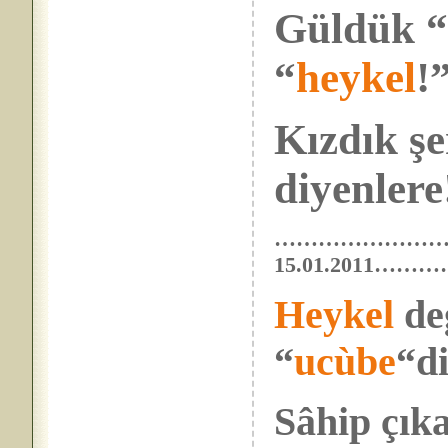
Güldük 
“
heykel
!
Kızdık şer
diyenlere!
…………………
15.01.201
Heykel
değ
“
ucùbe
“di
Sâhip çıka