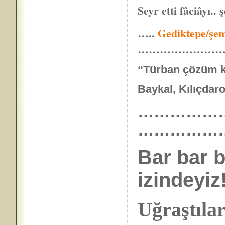
Seyr etti fâciâyı.. ş
…..
Gediktepe/şem
…………………
“Türban çözüm kar
Baykal, Kılıçdaroğ
……………………
……………
Bar bar b
izindeyiz!
Uğraştıla