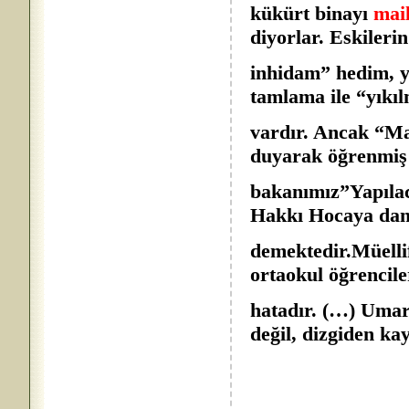
kükürt binayı
mai
diyorlar. Eskilerin
inhidam” hedim, y
tamlama ile “yıkı
vardır. Ancak “M
duyarak öğrenmiş 
bakanımız”Yapıla
Hakkı Hocaya danı
demektedir.Müellif
ortaokul öğrencile
hatadır. (…) Umar
değil, dizgiden k