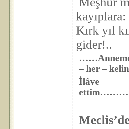
Meşhur me
kay
Kırk yıl kı
gider!..
……Annemden 
– her – keli
İlâve
ettim…
Meclis’de