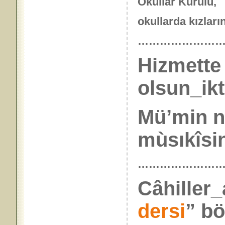
Okullar Kurulu,
okullarda kızları
……………………
Hizmette
olsun_ikt
Mü’min nü
mùsıkîsin
…………………
Câhiller_
dersi
” bö