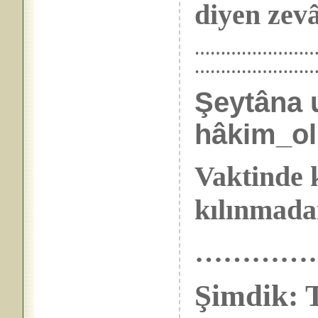
diyen zevâ
………………………… 
……………………
Şeytâna 
hâkim_ol
Vaktinde 
kılınmada
…………
Şimdik: T