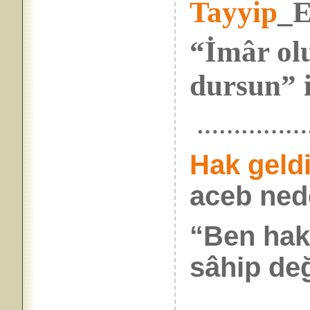
Tayyip
_E
“İmâr ol
dursun” i
……………
Hak geldi
aceb ned
“Ben hak
sâhip değ
……………