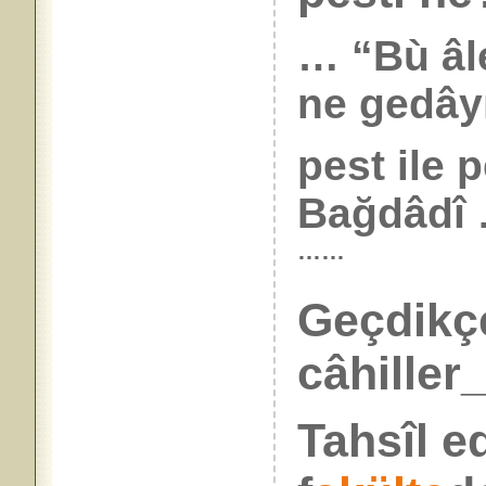
… “Bù âl
ne gedâyız
pest ile p
Bağdâdî
……
Geçdikçe
câhiller_
Tahsîl e