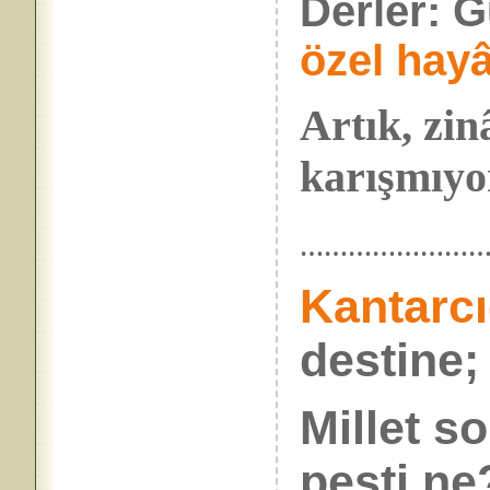
Derler: G
özel hayâ
Artık, zi
karışmıyor
…………………
Kantarc
destine;
Millet s
pesti ne?