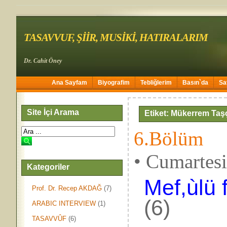
TASAVVUF, ŞİİR, MUSİKİ, HATIRALARIM
Dr. Cahit Öney
Ana Sayfam
Biyografim
Tebliğlerim
Basın`da
Sa
Site İçi Arama
Etiket: Mükerrem Taş
6.Bölüm
• Cumartes
Kategoriler
Mef,ùlü f
Prof. Dr. Recep AKDAĞ
(7)
(6)
ARABIC INTERVIEW
(1)
TASAVVÛF
(6)