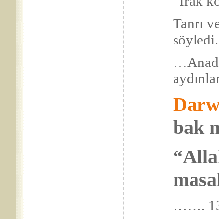
“Irak k
Tanrı ve
söyl
…Anad
ayd
Darw
bak n
“Alla
masal
……. 13