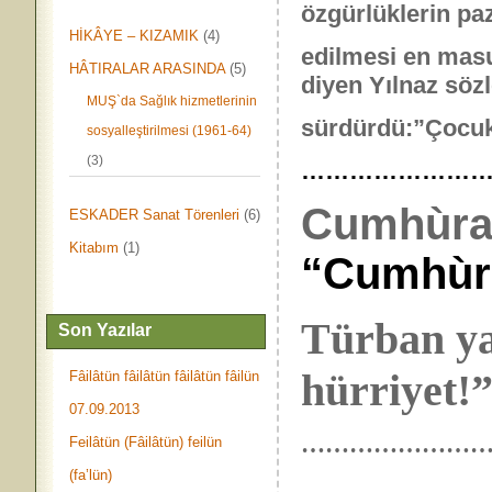
özgürlüklerin pa
HİKÂYE – KIZAMIK
(4)
edilmesi en masu
HÂTIRALAR ARASINDA
(5)
diyen Yılnaz sözl
MUŞ`da Sağlık hizmetlerinin
sürdürdü:”Çocukla
sosyalleştirilmesi (1961-64)
(3)
……………………
Cumhùr
ESKADER Sanat Törenleri
(6)
Kitabım
(1)
“Cumhùriy
Türban ya
Son Yazılar
hürriyet!”
Fâilâtün fâilâtün fâilâtün fâilün
07.09.2013
…………………
Feilâtün (Fâilâtün) feilün
(fa’lün)