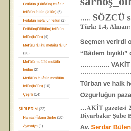
sarhoş_ol
Feilâtün (Fâilâtün) feilâtün
feilâtün feilün (fa’lün)
(6)
SÖZCÜ s
…..
Feilâtün mefâilün feilün
(2)
Türk: 1.4, Alman:
Feilâtün(Fâilâtün) feilâtün
feilün(fa’lün)
(4)
Seçmen verirdi o
Mef’ùlü fâilâtü mefâîlü fâilün
“Bâdem bıyıklı” o
(20)
Mef’ûlü mefâîlü mefâîlü
………….. VAKİT 1
feûlün
(2)
…………………
Mefâilün feilâtün mefâilün
Türban ve halk h
feilün(fa’lün)
(10)
Özgürlüğün pazarl
Çeşitli
(14)
…AKİT gazetesi 2
ŞİİRLERİM
(22)
Diyarbakır Şube 
Hamâsî-Îslamî Şiirler
(10)
Av.
Serdar Bülen
Ayasofya
(1)