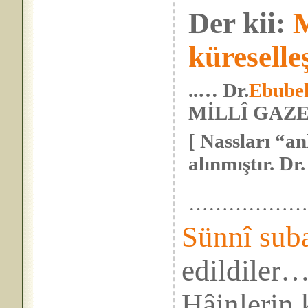
Der kii:
küresell
..… Dr.
Ebubek
MİLLÎ GAZET
[ Nassları “an
alınmıştır. Dr. 
……………
Sünnî sub
edildiler
Hâinlerin