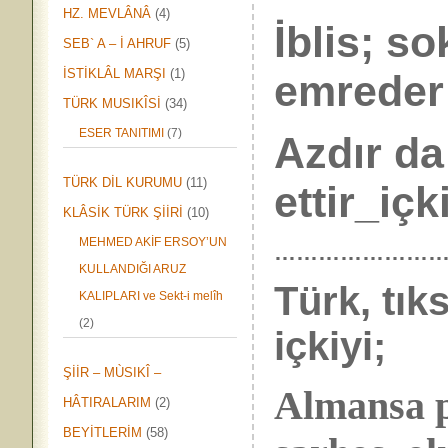
HZ. MEVLÂNÂ
(4)
İblis; s
SEB` A – İ AHRUF
(5)
İSTİKLÂL MARŞI
(1)
emreder
TÜRK MUSIKÎSİ
(34)
ESER TANITIMI
(7)
Azdır da
TÜRK DİL KURUMU
(11)
ettir_içk
KLÂSİK TÜRK ŞİİRİ
(10)
MEHMED AKİF ERSOY’UN
……………………
KULLANDIĞI ARUZ
Türk, tık
KALIPLARI ve Sekt-i melîh
(2)
içkiyi;
ŞİİR – MÙSIKÎ –
Almansa p
HÂTIRALARIM
(2)
BEYİTLERİM
(58)