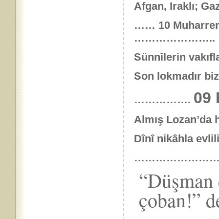
Afgan, Iraklı; Ga
……
10 Muharre
…………………..
Sünnîlerin vakıfla
Son lokmadır biz
09
…………….
Almış Lozan’da ha
Dînî nikâhla evli
…………………
“Düşman d
çoban!” d