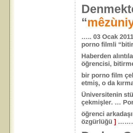
Denmek
“
mêzùniy
….. 03 Ocak 2011
porno filmli “bit
Haberden alıntıla
öğrencisi, bitirm
bir porno film ç
etmiş, o da kırm
Üniversitenin st
çekmişler. … Po
öğrenci arkadaşı
özgürlüğü
]
……