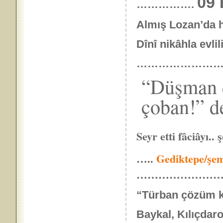
09
…………….
Almış Lozan’da ha
Dînî nikâhla evli
…………………
“Düşman d
çoban!” d
Seyr etti fâciâyı.. ş
…..
Gediktepe/şem
…………………
“Türban çözüm kar
Baykal, Kılıçdaroğ