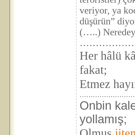
veriyor, ya ko
düşürün” diyo
(…..) Neredeys
……………
Her hâlü kâ
fakat;
Etmez hayı
……………………
Onbin kale
yollamış;
Olmuş
jite