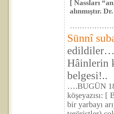
[ Nassları “an
alınmıştır. Dr. 
……………
Sünnî sub
edildiler
Hâinlerin
belgesi!..
….BUGÜN 18
köşeyazısı: [ 
bir yarbayı a
teröristler) ço