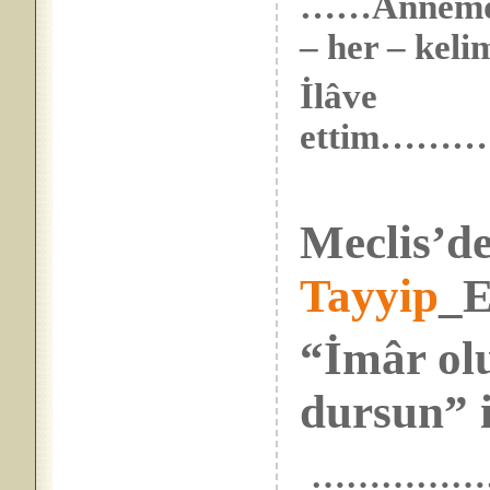
……Annemden 
– her – keli
İlâve
ettim…
Meclis’de
Tayyip
_E
“İmâr ol
dursun” i
……………