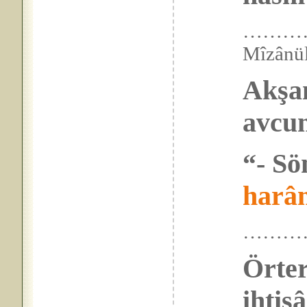
……………
Mîzân
Akşam
avcun
“- Sö
harâ
………
Örter
ihtiş