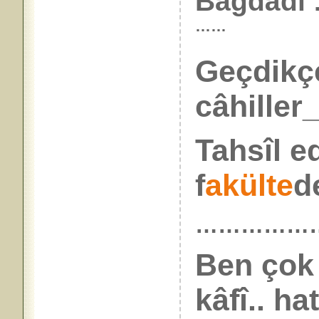
Bağdâdî
……
Geçdikçe
câhiller_
Tahsîl e
f
akülte
de
……………
Ben çok
kâfî.. hat