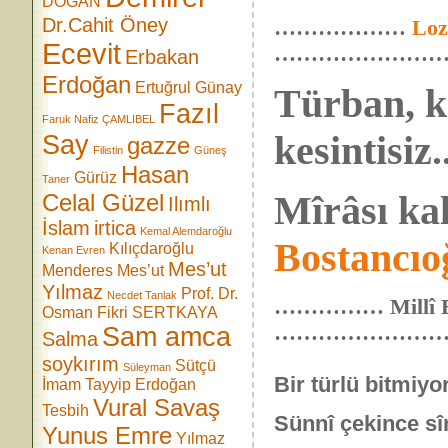
DOĞAN
Dr.Cahit Öney
………………
Loz
Ecevit
……………………
Erbakan
Erdoğan
Ertuğrul Günay
Türban, ke
Fazıl
Faruk Nafiz ÇAMLIBEL
kesintisiz.
Say
gazze
Filistin
Güneş
Hasan
Gürüz
Taner
Mîrâsı kal
Celal Güzel
Ilımlı
İslam
irtica
Kemal Alemdaroğlu
Bostancıo
Kılıçdaroğlu
Kenan Evren
Mes’ut
Menderes
Mes’ut
Yılmaz
Prof. Dr.
Necdet Tanlak
…………… Millî Eği
Osman Fikri SERTKAYA
……………………
Sam amca
Salma
soykırım
Sütçü
Süleyman
Bir türlü bitmiyo
İmam
Tayyip Erdoğan
Vural Savaş
Tesbih
Sünnî çekince sîn
Yunus Emre
Yılmaz