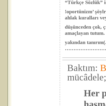
“Türkçe Sözlük” i
!oportünizm’ şöylr
ahlak kuralları ve
düşünceden çok, ç
amaçlayan tutum.
yakından tanırı
……………………
Baktım:
B
mücâdele
Her p
hasm-