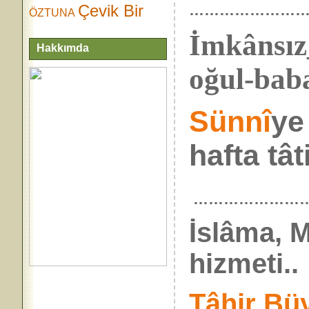
Çevik Bir
……………………
ÖZTUNA
İmkânsız
Hakkımda
oğul-bab
Sünnî
y
hafta tâti
……………………
İslâma, 
hizmeti..
Tâhir Bü