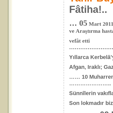
Fâtiha!..
…
05
Mart 2011
ve Araştırma hast
vefât etti
…………………
Yıllarca Kerbelâ
Afgan, Iraklı; Ga
……
10 Muharre
…………………..
Sünnîlerin vakıfla
Son lokmadır biz