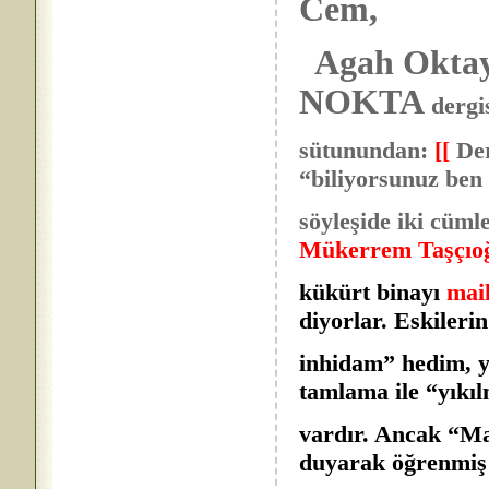
Cem,
Agah Oktay
NOKTA
dergi
sütunundan:
[[
Der
“biliyorsunuz ben 
söyleşide iki cüml
Mükerrem Taşçıoğ
kükürt binayı
mai
diyorlar. Eskilerin
inhidam” hedim, y
tamlama ile “yıkı
vardır. Ancak “M
duyarak öğrenmiş 