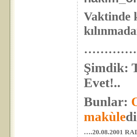
Vaktinde 
kılınmada
…………
Şimdik: T
Evet!..
Bunlar:
makùle
di
….20.08.2001 R