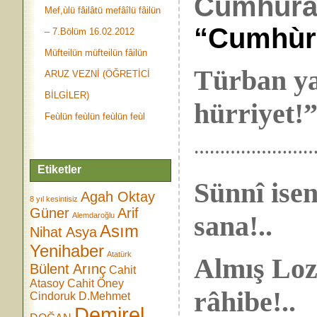
Cumhùr
Mef,ùlü fâilâtü mefâîlü fâilün
“Cumhùriy
– 7.Bölüm 16.02.2012
Müfteilün müfteilün fâilün
Türban ya
ARUZ VEZNİ (ÖĞRETİCİ
BİLGİLER)
hürriyet!”
Feùlün feùlün feùlün feùl
…………………
Etiketler
Sünnî ise
Agah Oktay
8 yıl kesintisiz
Güner
Arif
sana!..
Alemdaroğlu
Asım
Nihat Asya
Yenihaber
Atatürk
Almış Loz
Bülent Arınç
Cahit
Atasoy
Cahit Öney
râhibe!..
Cindoruk
D.Mehmet
Demirel