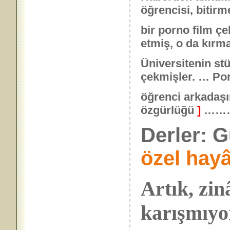
öğrencisi, bitirm
bir porno film ç
etmiş, o da kırm
Üniversitenin st
çekmişler. … Po
öğrenci arkadaşı
özgürlüğü
]
……
Derler: G
özel hayâ
Artık, zi
karışmıyor