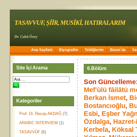
TASAVVUF, ŞİİR, MUSİKİ, HATIRALARIM
Dr. Cahit Öney
Ana Sayfam
Biyografim
Tebliğlerim
Basın`da
Sa
Site İçi Arama
6.Bölüm
Son Güncelleme:
Mef’ùlü fâilâtü me
Berkan İsmet
,
Bi
Kategoriler
Bostancıoğlu
,
Bu
Esbi
,
Eşber Yağm
Prof. Dr. Recep AKDAĞ
(7)
Özdalga
,
Hazret-i
ARABIC INTERVIEW
(1)
Kerbela
,
Köksal 
TASAVVÛF
(6)