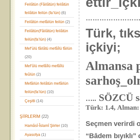
ettir_içk
Feilâtün (Fâilâtün) feilâtün
feilâtün feilün (fa’lün)
(6)
……………………
Feilâtün mefâilün feilün
(2)
Türk, tık
Feilâtün(Fâilâtün) feilâtün
feilün(fa’lün)
(4)
içkiyi;
Mef’ùlü fâilâtü mefâîlü fâilün
(20)
Almansa p
Mef’ûlü mefâîlü mefâîlü
feûlün
(2)
sarhoş_ol
Mefâilün feilâtün mefâilün
feilün(fa’lün)
(10)
SÖZCÜ s
…..
Çeşitli
(14)
Türk: 1.4, Alman:
ŞİİRLERİM
(22)
Seçmen verirdi o
Hamâsî-Îslamî Şiirler
(10)
“Bâdem bıyıklı” o
Ayasofya
(1)