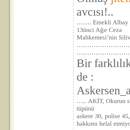
avcısı!..
……. Emekli Albay
13ünci Ağır Ceza
Mahkemesi’nin Silivr
………………………
……………………
Bir farklıl
de :
Askersen_al
….. AKİT, Okurun s
tüpünü
askere 30, polise 4
hakkımı helal etmiy