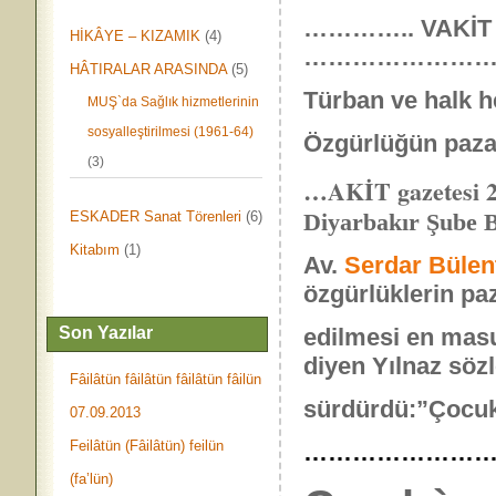
………….. VAKİT 1
HİKÂYE – KIZAMIK
(4)
…………………
HÂTIRALAR ARASINDA
(5)
Türban ve halk h
MUŞ`da Sağlık hizmetlerinin
sosyalleştirilmesi (1961-64)
Özgürlüğün pazarl
(3)
…AKİT gazetesi 2
ESKADER Sanat Törenleri
(6)
Diyarbakır Şube 
Kitabım
(1)
Av.
Serdar Bülen
özgürlüklerin pa
Son Yazılar
edilmesi en masu
diyen Yılnaz sözl
Fâilâtün fâilâtün fâilâtün fâilün
sürdürdü:”Çocukla
07.09.2013
Feilâtün (Fâilâtün) feilün
……………………
(fa’lün)