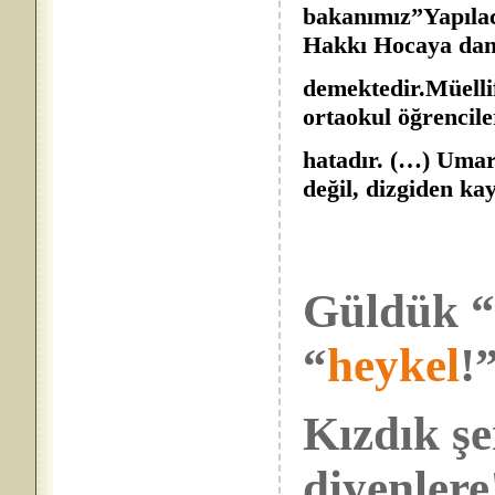
bakanımız”Yapıla
Hakkı Hocaya danı
demektedir.Müellif
ortaokul öğrencile
hatadır. (…) Umar
değil, dizgiden k
Güldük 
“
heykel
!
Kızdık şer
diyenlere!