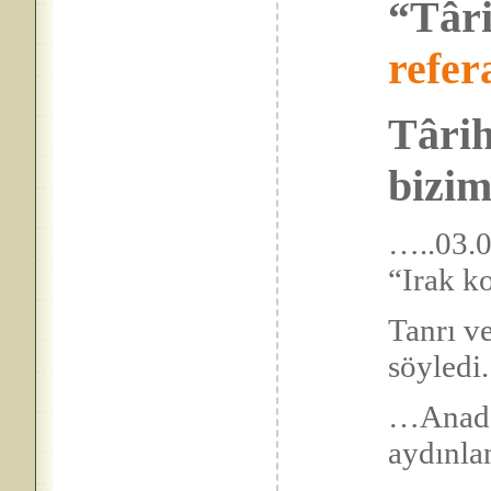
“Târi
refer
Târih
bizim
…..03.0
“Irak k
Tanrı ve
söyl
…Anad
ayd