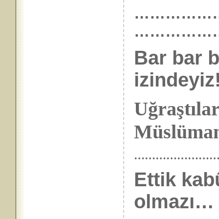
……………………
……………
Bar bar b
izindeyiz!
Uğraştıla
Müslümanl
……………………
Ettik kab
olmazı…