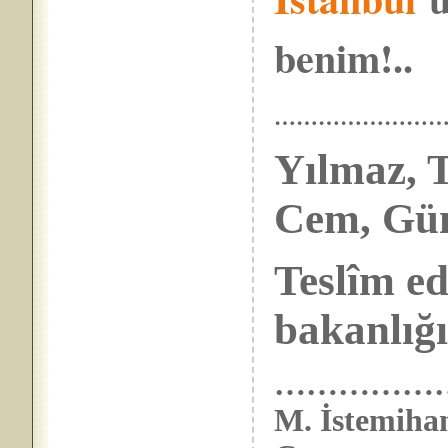
benim!..
……………………
Yılmaz, T
Cem, Gü
Teslîm ed
bakanlığı
………………. Me
M. İstemihan