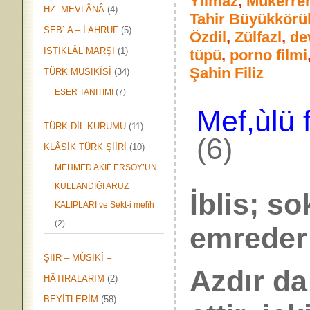
Yılmaz
,
Mükerre
HZ. MEVLÂNÂ
(4)
Tahir Büyükkörü
SEB` A – İ AHRUF
(5)
Özdil
,
Zülfazl
,
dev
İSTİKLÂL MARŞI
(1)
tüpü
,
porno filmi
Şahin Filiz
TÜRK MUSIKÎSİ
(34)
ESER TANITIMI
(7)
Mef,ùlü f
TÜRK DİL KURUMU
(11)
(6)
KLÂSİK TÜRK ŞİİRİ
(10)
MEHMED AKİF ERSOY’UN
KULLANDIĞI ARUZ
İblis; s
KALIPLARI ve Sekt-i melîh
(2)
emreder
ŞİİR – MÙSIKÎ –
Azdır da
HÂTIRALARIM
(2)
BEYİTLERİM
(58)