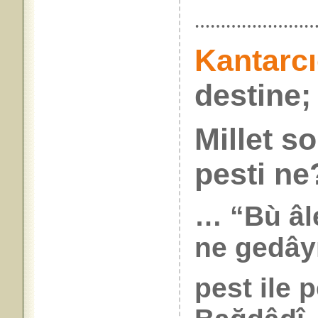
…………………
Kantarc
destine;
Millet s
pesti ne?
… “Bù âl
ne gedâyız
pest ile p