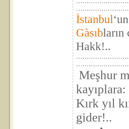
……………………
……………………
İstanbul
‘u
Gàsıb
ların
Hakk!..
……………………….
…………
Meşhur me
kay
Kırk yıl kı
gider!..