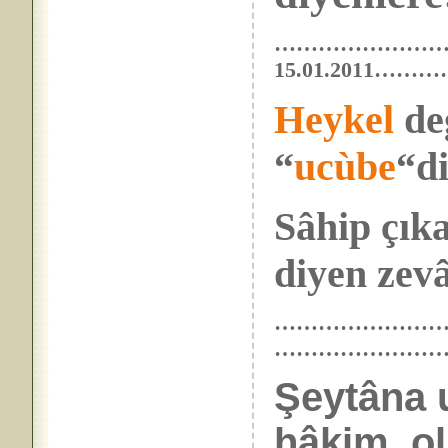
…………………
15.01.201
Heykel
değ
“
ucùbe
“di
Sâhip çıka
diyen zevâ
………………………… 
……………………
Şeytâna 
hâkim_ol