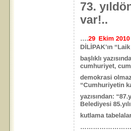
73. yıld
var!..
….
29
Ekim 201
DİLİPAK’ın “Laik
başlıklı yazısınd
cumhuriyet, cum
demokrasi olmaz
“Cumhuriyetin kaç
yazısından: “87.y
Belediyesi 85.yılı
kutlama tabelaları
……………………