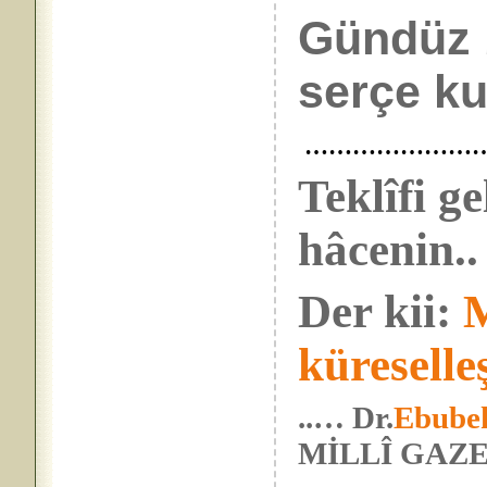
Gündüz 
serçe ku
……………………
Teklîfi g
hâcenin..
Der kii:
küresell
..… Dr.
Ebubek
MİLLÎ GAZET