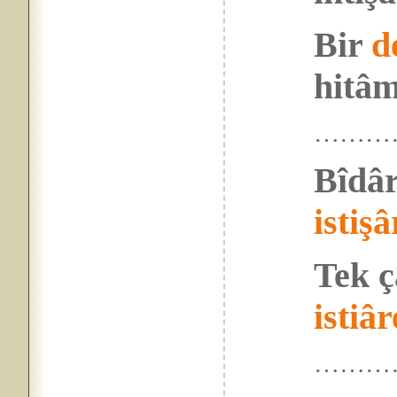
Bir
d
hitâm
………
Bîdâr
istişâ
Tek ç
istiâr
………