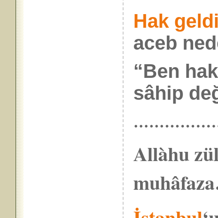
Hak geldi
aceb ned
“Ben hak
sâhip değ
……………
Allàhu zül
muhâfaz
İstanbul
‘