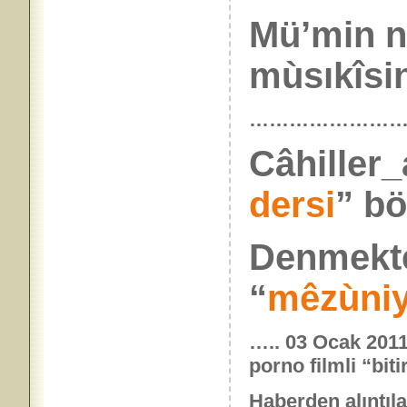
Mü’min nü
mùsıkîsin
…………………
Câhiller_
dersi
” bö
Denmek
“
mêzùniy
….. 03 Ocak 2011
porno filmli “bit
Haberden alıntıla