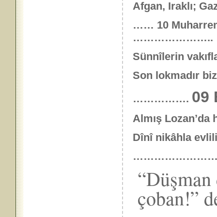
Afgan, Iraklı; Ga
……
10 Muharre
…………………..
Sünnîlerin vakıfla
Son lokmadır biz
09
…………….
Almış Lozan’da ha
Dînî nikâhla evli
…………………
“Düşman d
çoban!” d