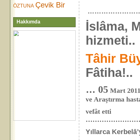
Çevik Bir
ÖZTUNA
……………………
Hakkımda
İslâma, 
hizmeti..
Tâhir Bü
Fâtiha!..
…
05
Mart 2011
ve Araştırma hast
vefât etti
…………………
Yıllarca Kerbelâ