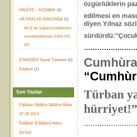
özgürlüklerin pa
HİKÂYE – KIZAMIK
(4)
edilmesi en masu
HÂTIRALAR ARASINDA
(5)
diyen Yılnaz sözl
MUŞ`da Sağlık hizmetlerinin
sürdürdü:”Çocukla
sosyalleştirilmesi (1961-64)
(3)
……………………
Cumhùr
ESKADER Sanat Törenleri
(6)
Kitabım
(1)
“Cumhùriy
Türban ya
Son Yazılar
hürriyet!”
Fâilâtün fâilâtün fâilâtün fâilün
07.09.2013
…………………
Feilâtün (Fâilâtün) feilün
(fa’lün)