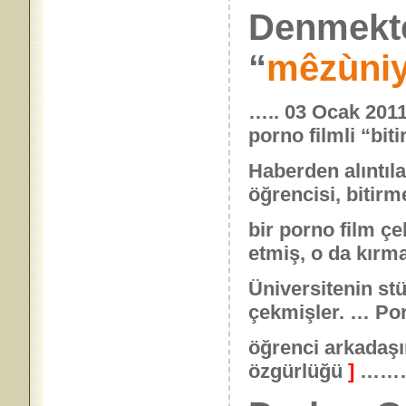
Denmek
“
mêzùniy
….. 03 Ocak 2011
porno filmli “bit
Haberden alıntıla
öğrencisi, bitirm
bir porno film ç
etmiş, o da kırm
Üniversitenin st
çekmişler. … Po
öğrenci arkadaşı
özgürlüğü
]
……