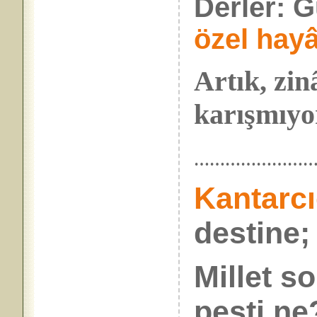
Derler: G
özel hayâ
Artık, zi
karışmıyor
…………………
Kantarc
destine;
Millet s
pesti ne?