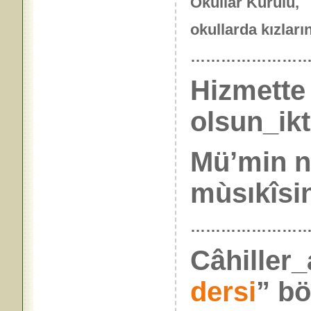
Okullar Kurulu,
okullarda kızları
……………………
Hizmette
olsun_ikt
Mü’min nü
mùsıkîsin
…………………
Câhiller_
dersi
” bö