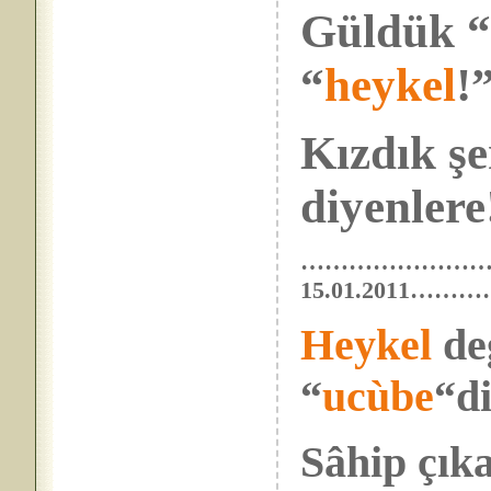
Güldük 
“
heykel
!
Kızdık şer
diyenlere!
…………………
15.01.201
Heykel
değ
“
ucùbe
“di
Sâhip çıka