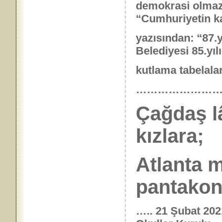
demokrasi olmaz
“Cumhuriyetin kaç
yazısından: “87.y
Belediyesi 85.yılı
kutlama tabelaları
……………………
Çağdaş lâ
kızlara;
Atlanta 
pantakon”
….. 21 Şubat 202