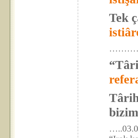
Tek ç
istiâr
………
“Târi
refer
Târih
bizim
…..03.0