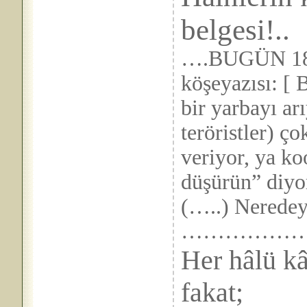
belgesi!..
….BUGÜN 18
köşeyazısı: [ 
bir yarbayı a
teröristler) ço
veriyor, ya ko
düşürün” diyo
(…..) Neredeys
……………
Her hâlü kâ
fakat;