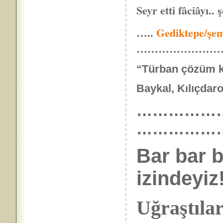
Seyr etti fâciâyı.. ş
…..
Gediktepe/şem
…………………
“Türban çözüm kar
Baykal, Kılıçdaroğ
……………………
……………
Bar bar b
izindeyiz!
Uğraştıla