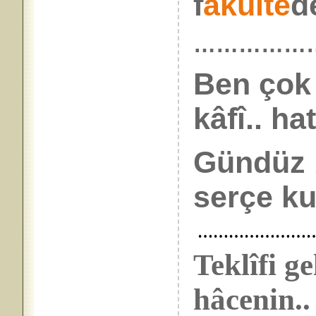
f
akülte
de
……………
Ben çok
kâfî.. hat
Gündüz 
serçe ku
……………………
Teklîfi g
hâcenin..