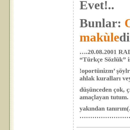
Evet!..
Bunlar:
makùle
di
….20.08.2001 R
“Türkçe Sözlük” i
!oportünizm’ şöylr
ahlak kuralları ve
düşünceden çok, ç
amaçlayan tutum.
yakından tanırı
……………………