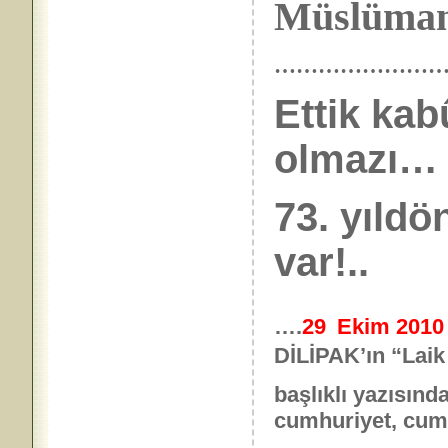
Müslümanl
……………………
Ettik kab
olmazı…
73. yıld
var!..
….
29
Ekim 201
DİLİPAK’ın “Laik
başlıklı yazısınd
cumhuriyet, cum