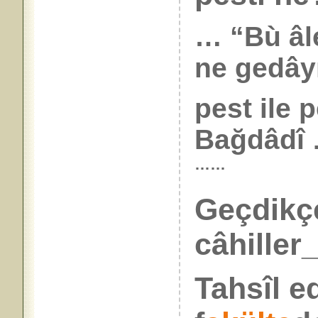
… “Bù âl
ne gedâyız
pest ile p
Bağdâdî
……
Geçdikçe
câhiller_
Tahsîl e