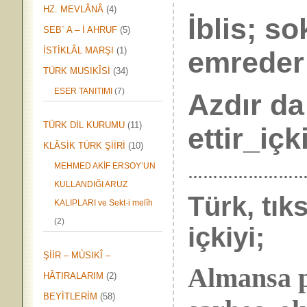
HZ. MEVLÂNÂ
(4)
İblis; s
SEB` A – İ AHRUF
(5)
İSTİKLÂL MARŞI
(1)
emreder
TÜRK MUSIKÎSİ
(34)
ESER TANITIMI
(7)
Azdır da
TÜRK DİL KURUMU
(11)
ettir_içk
KLÂSİK TÜRK ŞİİRİ
(10)
MEHMED AKİF ERSOY’UN
……………………
KULLANDIĞI ARUZ
Türk, tık
KALIPLARI ve Sekt-i melîh
(2)
içkiyi;
ŞİİR – MÙSIKÎ –
Almansa p
HÂTIRALARIM
(2)
BEYİTLERİM
(58)