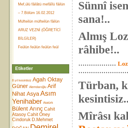
Sünnî ise
Mef,ùlü fâilâtü mefâîlü fâilün
– 7.Bölüm 16.02.2012
sana!..
Müfteilün müfteilün fâilün
ARUZ VEZNİ (ÖĞRETİCİ
Almış Loz
BİLGİLER)
râhibe!..
Feùlün feùlün feùlün feùl
………………
Loz
Etiketler
……………………
Agah Oktay
8 yıl kesintisiz
Türban, ke
Güner
Arif
Alemdaroğlu
Asım
Nihat Asya
kesintisiz.
Yenihaber
Atatürk
Bülent Arınç
Cahit
Mîrâsı kal
Atasoy
Cahit Öney
Cindoruk
D.Mehmet
Demirel