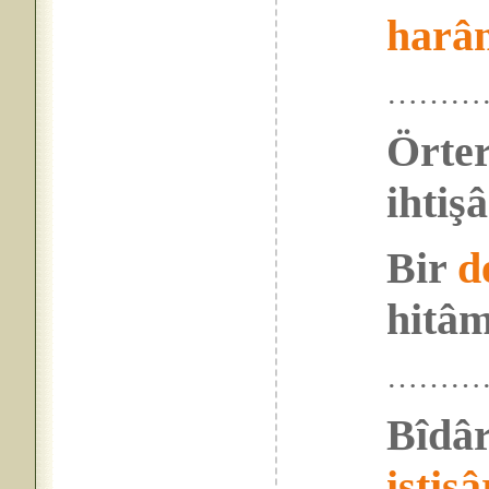
harâ
………
Örter
ihtiş
Bir
d
hitâm
………
Bîdâr
istişâ