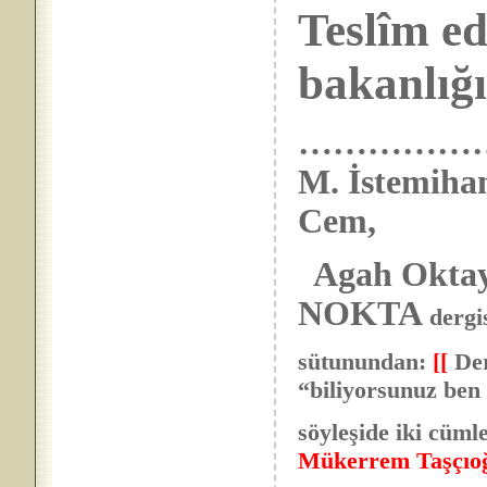
Teslîm ed
bakanlığı
………………. Me
M. İstemihan
Cem,
Agah Oktay
NOKTA
dergi
sütunundan:
[[
Der
“biliyorsunuz ben 
söyleşide iki cüml
Mükerrem Taşçıoğ