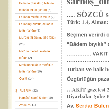
sarhoş_ol
Feilâtün (Fâilâtün) feilâtün
feilâtün feilün (fa’lün)
(6)
SÖZCÜ s
…..
Feilâtün mefâilün feilün
(2)
Türk: 1.4, Alman:
Feilâtün(Fâilâtün) feilâtün
feilün(fa’lün)
(4)
Seçmen verirdi o
Mef’ùlü fâilâtü mefâîlü fâilün
“Bâdem bıyıklı” o
(20)
Mef’ûlü mefâîlü mefâîlü
………….. VAKİT 1
feûlün
(2)
…………………
Mefâilün feilâtün mefâilün
Türban ve halk h
feilün(fa’lün)
(10)
Özgürlüğün pazarl
Çeşitli
(14)
…AKİT gazetesi 2
ŞİİRLERİM
(22)
Diyarbakır Şube 
Hamâsî-Îslamî Şiirler
(10)
Av.
Serdar Bülen
Ayasofya
(1)