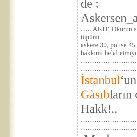
de :
Askersen_al
….. AKİT, Okurun s
tüpünü
askere 30, polise 4
hakkımı helal etmiy
……………………
……………………
İstanbul
‘u
Gàsıb
ların
Hakk!..
……………………….
…………