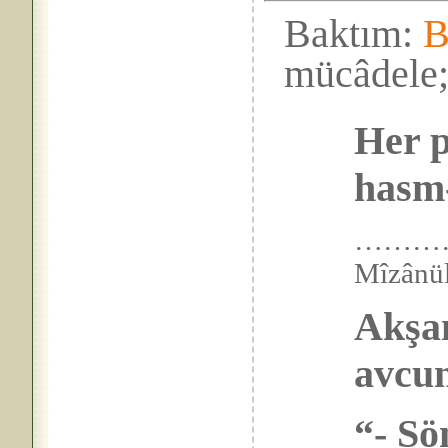
Baktım:
B
mücâdele
Her p
hasm-
……………
Mîzân
Akşam
avcun
“- Sö