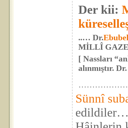
Der kii:
küresell
..… Dr.
Ebubek
MİLLÎ GAZET
[ Nassları “an
alınmıştır. Dr. 
……………
Sünnî sub
edildiler
Hâinlerin