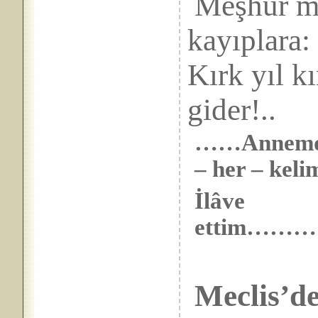
Meşhur me
kay
Kırk yıl kı
gider!..
……Annemden 
– her – keli
İlâve
ettim…
Meclis’de