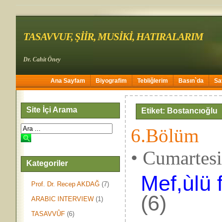
TASAVVUF, ŞİİR, MUSİKİ, HATIRALARIM
Dr. Cahit Öney
Ana Sayfam
Biyografim
Tebliğlerim
Basın`da
Sa
Site İçi Arama
Etiket: Bostancıoğlu
6.Bölüm
• Cumartes
Kategoriler
Mef,ùlü f
Prof. Dr. Recep AKDAĞ
(7)
(6)
ARABIC INTERVIEW
(1)
TASAVVÛF
(6)