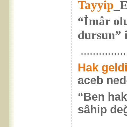
Tayyip
_E
“İmâr ol
dursun” i
……………
Hak geldi
aceb ned
“Ben hak
sâhip değ
……………