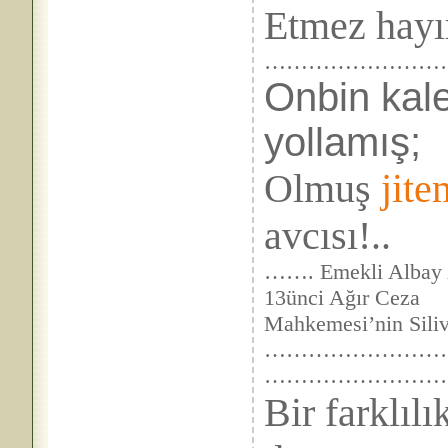
Etmez hayı
……………………
Onbin kale
yollamış;
Olmuş
jite
avcısı!..
……. Emekli Albay
13ünci Ağır Ceza
Mahkemesi’nin Silivr
………………………
……………………
Bir farklıl