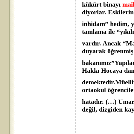
kükürt binayı
mai
diyorlar. Eskilerin
inhidam” hedim, y
tamlama ile “yıkı
vardır. Ancak “M
duyarak öğrenmiş 
bakanımız”Yapıla
Hakkı Hocaya danı
demektedir.Müellif
ortaokul öğrencile
hatadır. (…) Umar
değil, dizgiden k