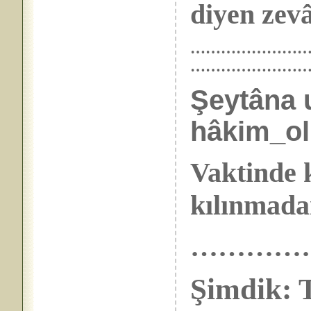
diyen zevâ
………………………… 
……………………
Şeytâna 
hâkim_ol
Vaktinde 
kılınmada
…………
Şimdik: T