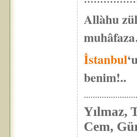
Allàhu zül
muhâfaz
İstanbul
‘
benim!..
……………………
Yılmaz, T
Cem, Gü