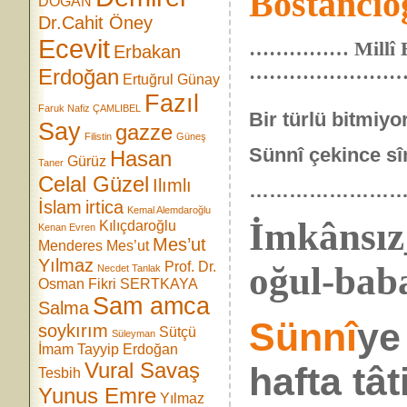
Bostancıo
DOĞAN
Dr.Cahit Öney
Ecevit
…………… Millî Eği
Erbakan
……………………
Erdoğan
Ertuğrul Günay
Fazıl
Faruk Nafiz ÇAMLIBEL
Bir türlü bitmiyo
Say
gazze
Filistin
Güneş
Sünnî çekince sîn
Hasan
Gürüz
Taner
Celal Güzel
Ilımlı
……………………
İslam
irtica
Kemal Alemdaroğlu
İmkânsız
Kılıçdaroğlu
Kenan Evren
Mes’ut
Menderes
Mes’ut
Yılmaz
Prof. Dr.
oğul-bab
Necdet Tanlak
Osman Fikri SERTKAYA
Sam amca
Salma
Sünnî
y
soykırım
Sütçü
Süleyman
İmam
Tayyip Erdoğan
Vural Savaş
hafta tâti
Tesbih
Yunus Emre
Yılmaz