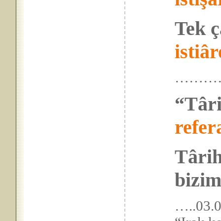
Tek ç
istiâr
………
“Târi
refer
Târih
bizim
…..03.0