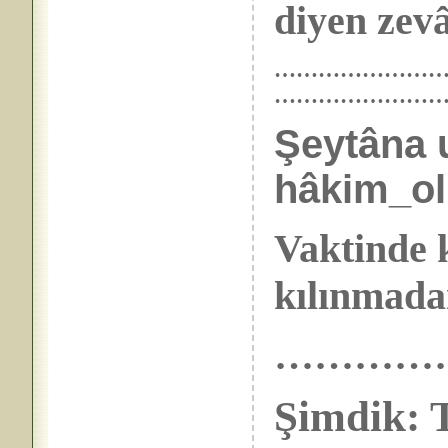
diyen zevâ
………………………… 
……………………
Şeytâna 
hâkim_ol
Vaktinde 
kılınmada
…………
Şimdik: T