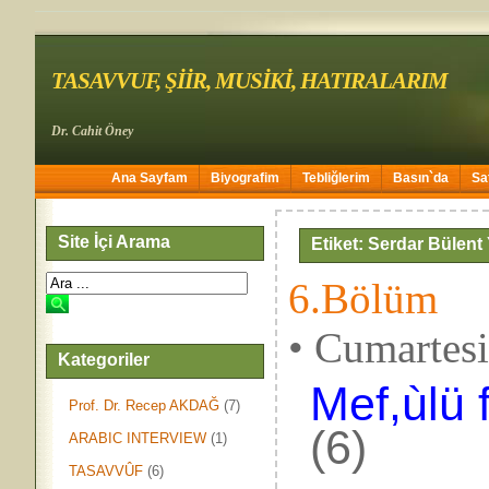
TASAVVUF, ŞİİR, MUSİKİ, HATIRALARIM
Dr. Cahit Öney
Ana Sayfam
Biyografim
Tebliğlerim
Basın`da
Sa
Site İçi Arama
Etiket: Serdar Bülent
6.Bölüm
• Cumartes
Kategoriler
Mef,ùlü f
Prof. Dr. Recep AKDAĞ
(7)
(6)
ARABIC INTERVIEW
(1)
TASAVVÛF
(6)