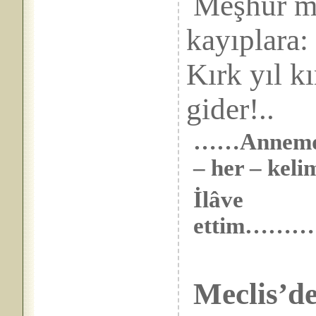
Meşhur me
kay
Kırk yıl kı
gider!..
……Annemden 
– her – keli
İlâve
ettim…
Meclis’de