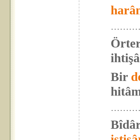
harâ
………
Örter
ihtiş
Bir
d
hitâm
………
Bîdâr
istişâ