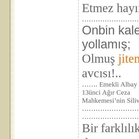
Etmez hayı
……………………
Onbin kale
yollamış;
Olmuş
jite
avcısı!..
……. Emekli Albay
13ünci Ağır Ceza
Mahkemesi’nin Silivr
………………………
……………………
Bir farklıl