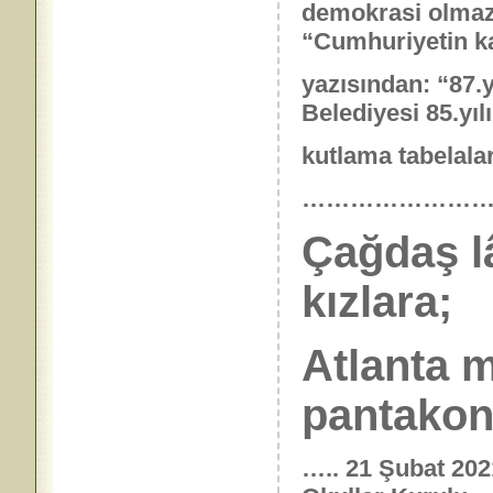
demokrasi olmaz
“Cumhuriyetin kaç
yazısından: “87.y
Belediyesi 85.yılı
kutlama tabelaları
……………………
Çağdaş lâ
kızlara;
Atlanta 
pantakon”
….. 21 Şubat 202