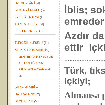
HZ. MEVLÂNÂ
(4)
İblis; s
SEB` A – İ AHRUF
(5)
İSTİKLÂL MARŞI
(1)
emreder
TÜRK MUSIKÎSİ
(34)
ESER TANITIMI
(7)
Azdır da
TÜRK DİL KURUMU
(11)
ettir_içk
KLÂSİK TÜRK ŞİİRİ
(10)
MEHMED AKİF ERSOY’UN
……………………
KULLANDIĞI ARUZ
Türk, tık
KALIPLARI ve Sekt-i melîh
(2)
içkiyi;
ŞİİR – MÙSIKÎ –
Almansa p
HÂTIRALARIM
(2)
BEYİTLERİM
(58)