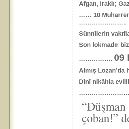
Afgan, Iraklı; Ga
……
10 Muharre
…………………..
Sünnîlerin vakıfla
Son lokmadır biz
09
…………….
Almış Lozan’da ha
Dînî nikâhla evli
…………………
“Düşman d
çoban!” d