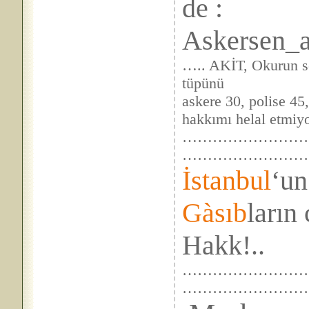
de :
Askersen_al
….. AKİT, Okurun s
tüpünü
askere 30, polise 4
hakkımı helal etmiy
……………………
……………………
İstanbul
‘u
Gàsıb
ların
Hakk!..
……………………….
…………