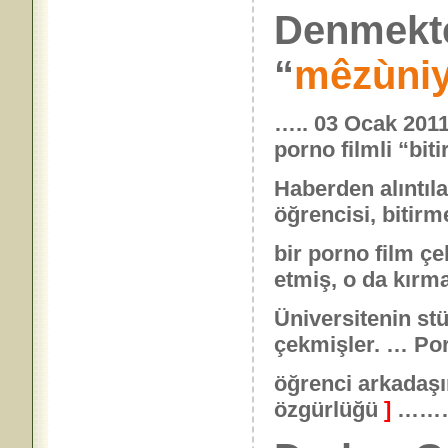
Denmek
“
mêzùniy
….. 03 Ocak 2011
porno filmli “bit
Haberden alıntıla
öğrencisi, bitirm
bir porno film ç
etmiş, o da kırm
Üniversitenin st
çekmişler. … Po
öğrenci arkadaşı
özgürlüğü
]
……