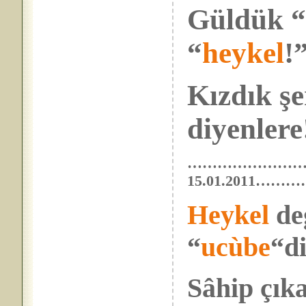
Güldük 
“
heykel
!
Kızdık şer
diyenlere!
…………………
15.01.201
Heykel
değ
“
ucùbe
“di
Sâhip çıka