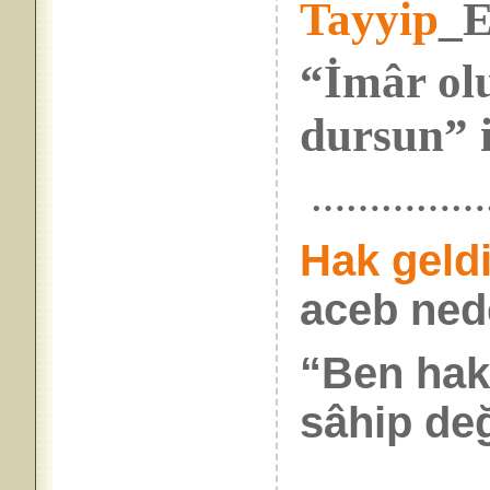
Tayyip
_E
“İmâr ol
dursun” i
……………
Hak geldi
aceb ned
“Ben hak
sâhip değ
……………