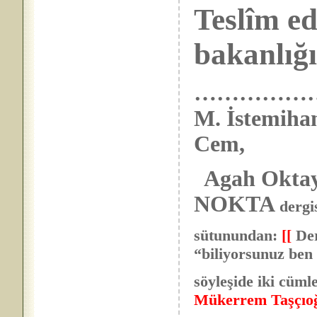
Teslîm ed
bakanlığı
………………. Me
M. İstemihan
Cem,
Agah Oktay
NOKTA
dergi
sütunundan:
[[
Der
“biliyorsunuz ben 
söyleşide iki cüml
Mükerrem Taşçıoğ