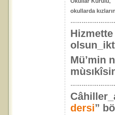
Okullar Kurulu,
okullarda kızları
……………………
Hizmette
olsun_ikt
Mü’min nü
mùsıkîsin
…………………
Câhiller_
dersi
” bö