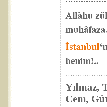
Allàhu zül
muhâfaz
İstanbul
‘
benim!..
……………………
Yılmaz, T
Cem, Gü