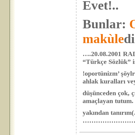
Evet!..
Bunlar:
makùle
di
….20.08.2001 R
“Türkçe Sözlük” i
!oportünizm’ şöylr
ahlak kuralları ve
düşünceden çok, ç
amaçlayan tutum.
yakından tanırı
……………………