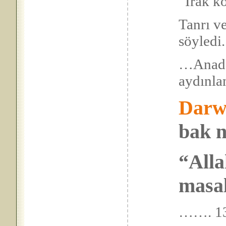
“Irak k
Tanrı ve
söyl
…Anad
ayd
Darw
bak n
“Alla
masal
……. 13