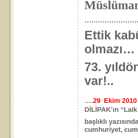
Müslümanl
……………………
Ettik kab
olmazı…
73. yıld
var!..
….
29
Ekim 201
DİLİPAK’ın “Laik
başlıklı yazısınd
cumhuriyet, cum