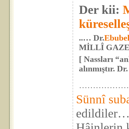
Der kii:
küresell
..… Dr.
Ebubek
MİLLÎ GAZET
[ Nassları “an
alınmıştır. Dr. 
……………
Sünnî sub
edildiler
Hâinlerin