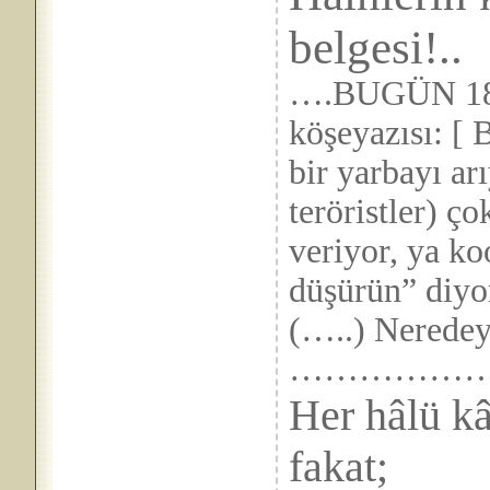
belgesi!..
….BUGÜN 18
köşeyazısı: [ 
bir yarbayı a
teröristler) ço
veriyor, ya ko
düşürün” diyo
(…..) Neredeys
……………
Her hâlü kâ
fakat;