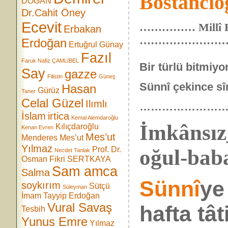
Bostancıo
DOĞAN
Dr.Cahit Öney
Ecevit
…………… Millî Eği
Erbakan
……………………
Erdoğan
Ertuğrul Günay
Fazıl
Faruk Nafiz ÇAMLIBEL
Bir türlü bitmiyo
Say
gazze
Filistin
Güneş
Sünnî çekince sîn
Hasan
Gürüz
Taner
Celal Güzel
Ilımlı
……………………
İslam
irtica
Kemal Alemdaroğlu
İmkânsız
Kılıçdaroğlu
Kenan Evren
Mes’ut
Menderes
Mes’ut
Yılmaz
Prof. Dr.
oğul-bab
Necdet Tanlak
Osman Fikri SERTKAYA
Sam amca
Salma
Sünnî
y
soykırım
Sütçü
Süleyman
İmam
Tayyip Erdoğan
Vural Savaş
hafta tâti
Tesbih
Yunus Emre
Yılmaz