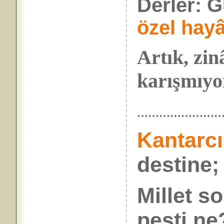
Derler: G
özel hayâ
Artık, zi
karışmıyor
…………………
Kantarc
destine;
Millet s
pesti ne?