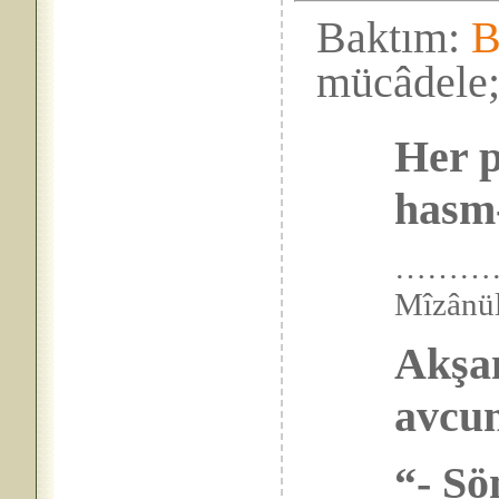
Baktım:
B
mücâdele
Her p
hasm-
……………
Mîzân
Akşam
avcun
“- Sö