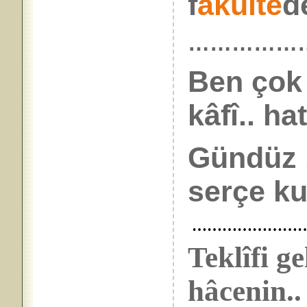
f
akülte
de
……………
Ben çok
kâfî.. hat
Gündüz 
serçe ku
……………………
Teklîfi g
hâcenin..