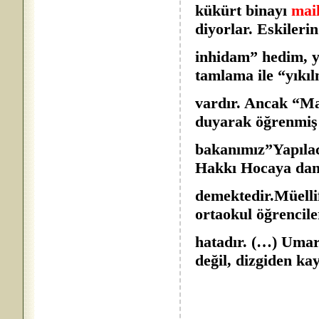
kükürt binayı
mai
diyorlar. Eskilerin
inhidam” hedim, y
tamlama ile “yıkı
vardır. Ancak “M
duyarak öğrenmiş 
bakanımız”Yapıla
Hakkı Hocaya danı
demektedir.Müellif
ortaokul öğrencile
hatadır. (…) Umar
değil, dizgiden k