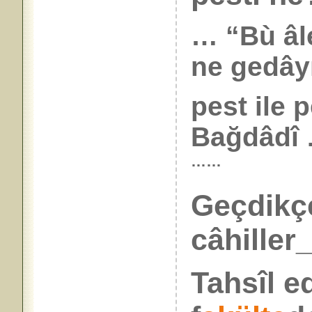
… “Bù âl
ne gedâyız
pest ile p
Bağdâdî
……
Geçdikçe
câhiller_
Tahsîl e