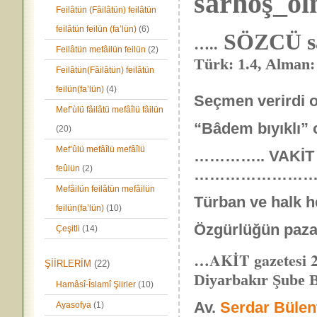
sarhoş_ol
Feilâtün (Fâilâtün) feilâtün
feilâtün feilün (fa’lün)
(6)
SÖZCÜ s
…..
Feilâtün mefâilün feilün
(2)
Türk: 1.4, Alman:
Feilâtün(Fâilâtün) feilâtün
feilün(fa’lün)
(4)
Seçmen verirdi o
Mef’ùlü fâilâtü mefâîlü fâilün
“Bâdem bıyıklı” o
(20)
Mef’ûlü mefâîlü mefâîlü
………….. VAKİT 1
feûlün
(2)
…………………
Mefâilün feilâtün mefâilün
Türban ve halk h
feilün(fa’lün)
(10)
Özgürlüğün pazarl
Çeşitli
(14)
…AKİT gazetesi 2
ŞİİRLERİM
(22)
Diyarbakır Şube 
Hamâsî-Îslamî Şiirler
(10)
Av.
Serdar Bülen
Ayasofya
(1)