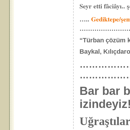
Seyr etti fâciâyı.. ş
…..
Gediktepe/şem
…………………
“Türban çözüm kar
Baykal, Kılıçdaroğ
……………………
……………
Bar bar b
izindeyiz!
Uğraştıla