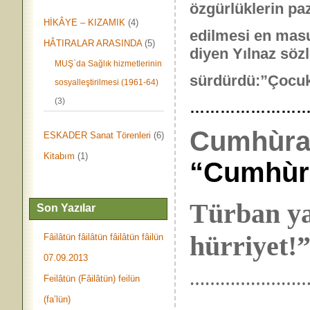
özgürlüklerin pa
HİKÂYE – KIZAMIK
(4)
edilmesi en masu
HÂTIRALAR ARASINDA
(5)
diyen Yılnaz sözl
MUŞ`da Sağlık hizmetlerinin
sürdürdü:”Çocukla
sosyalleştirilmesi (1961-64)
(3)
……………………
Cumhùr
ESKADER Sanat Törenleri
(6)
Kitabım
(1)
“Cumhùriy
Türban ya
Son Yazılar
hürriyet!”
Fâilâtün fâilâtün fâilâtün fâilün
07.09.2013
…………………
Feilâtün (Fâilâtün) feilün
(fa’lün)