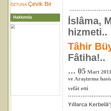
Çevik Bir
ÖZTUNA
……………………
Hakkımda
İslâma, 
hizmeti..
Tâhir Bü
Fâtiha!..
…
05
Mart 2011
ve Araştırma hast
vefât etti
…………………
Yıllarca Kerbelâ