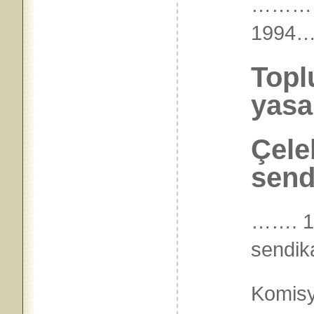
…………
199
Topl
yasa
Çele
send
……. 15
sendik
Komisy