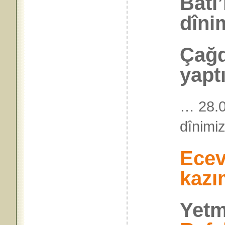
Batı
dîni
Çağd
yaptı
… 28.
dînimiz
Ecev
kazı
Yetm