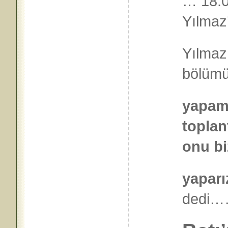
… 18.0
Yılmaz
Yılmaz
bölüm
yapam
toplan
onu bi
yaparı
ded