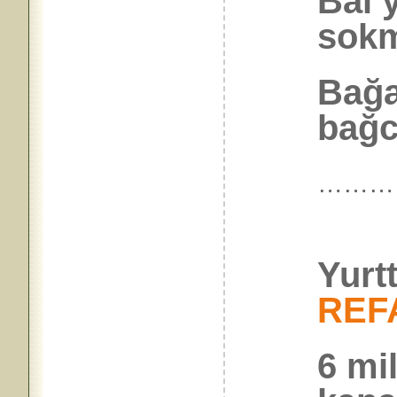
Bal 
sokm
Bağa
bağc
………
Yurt
REF
6 mi