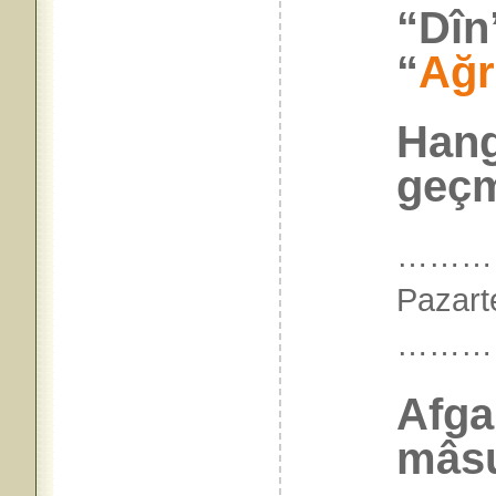
“Dîn
“
Ağr
Hang
geçm
…………
Pazart
………
Afga
mâsu