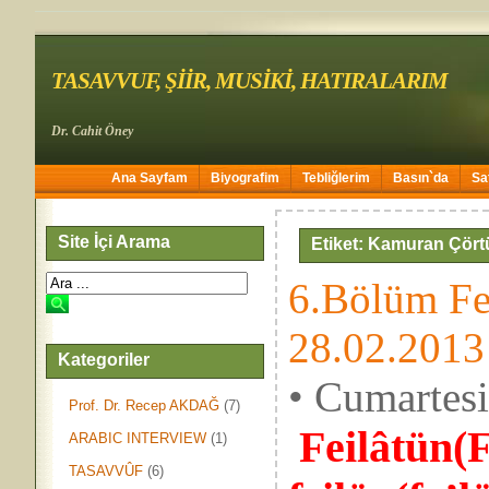
TASAVVUF, ŞİİR, MUSİKİ, HATIRALARIM
Dr. Cahit Öney
Ana Sayfam
Biyografim
Tebliğlerim
Basın`da
Sa
Site İçi Arama
Etiket: Kamuran Çört
6.Bölüm Fei
28.02.2013
Kategoriler
• Cumartes
Prof. Dr. Recep AKDAĞ
(7)
Feilâtün(F
ARABIC INTERVIEW
(1)
TASAVVÛF
(6)