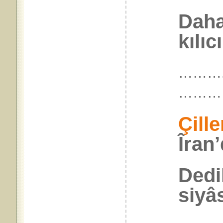
Daha
kılıc
………. 
………
Çille
Îran’
Dedi
siyâs