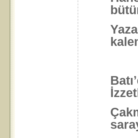
bütün
Yaza
kale
Batı
İzzet
Çakm
sara