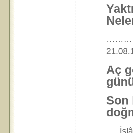
Yakt
Nele
…………
21.0
Aç g
günü
Son 
doğm
…..İs