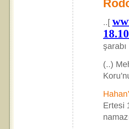
Rodo
www
..[
18.1
şarabı
(..) Me
Koru’nu
Hahan’
Ertesi
namazı