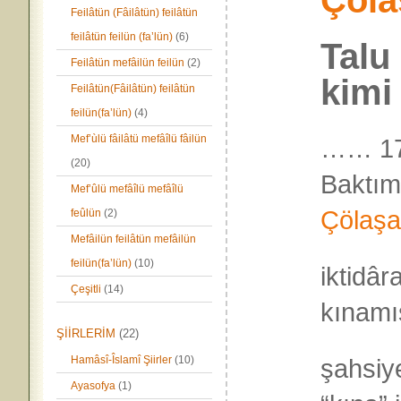
Çöla
Feilâtün (Fâilâtün) feilâtün
feilâtün feilün (fa’lün)
(6)
Talu 
Feilâtün mefâilün feilün
(2)
kimi
Feilâtün(Fâilâtün) feilâtün
feilün(fa’lün)
(4)
Mef’ùlü fâilâtü mefâîlü fâilün
…… 17
(20)
Baktı
Mef’ûlü mefâîlü mefâîlü
Çölaş
feûlün
(2)
Mefâilün feilâtün mefâilün
feilün(fa’lün)
(10)
iktidâr
Çeşitli
(14)
kınamı
ŞİİRLERİM
(22)
Hamâsî-Îslamî Şiirler
(10)
şahsiye
Ayasofya
(1)