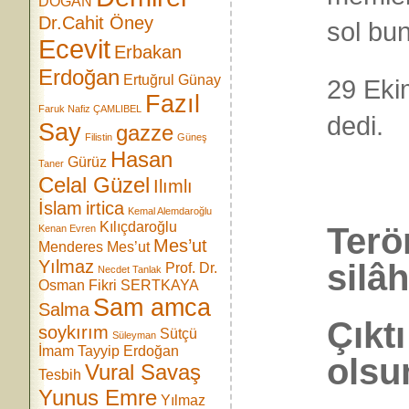
DOĞAN
Dr.Cahit Öney
sol bu
Ecevit
Erbakan
Erdoğan
Ertuğrul Günay
29 Ekim
Fazıl
Faruk Nafiz ÇAMLIBEL
dedi.
Say
gazze
Filistin
Güneş
Hasan
Gürüz
Taner
Celal Güzel
Ilımlı
İslam
irtica
Kemal Alemdaroğlu
Kılıçdaroğlu
Terör
Kenan Evren
Mes’ut
Menderes
Mes’ut
Yılmaz
silâ
Prof. Dr.
Necdet Tanlak
Osman Fikri SERTKAYA
Sam amca
Salma
Çıkt
soykırım
Sütçü
Süleyman
İmam
Tayyip Erdoğan
olsu
Vural Savaş
Tesbih
Yunus Emre
Yılmaz