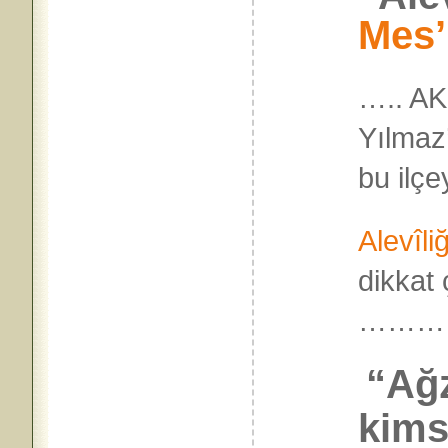
Mes’
….. AK
Yılmaz’
bu ilçe
Alevîli
dikkat 
………
“Ağz
kims