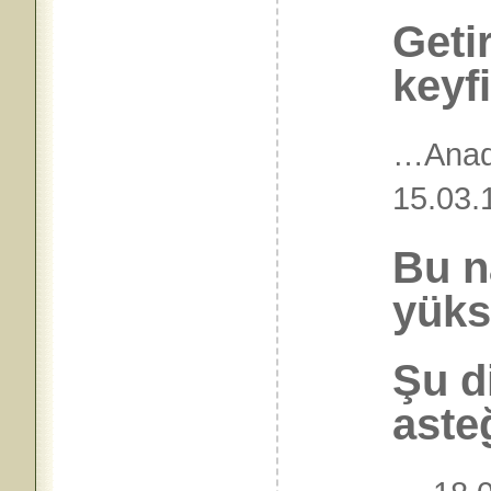
Geti
keyf
…Anad
15.
Bu n
yüks
Şu di
aste