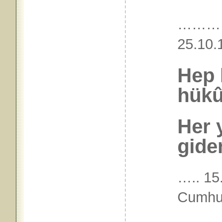
………
25.
Hep 
hükû
Her 
gide
….. 15
Cumhur