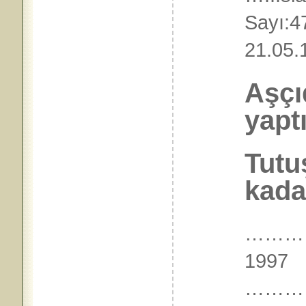
Say
21.05
Aşçı
yapt
Tutu
kaday
………
1997
………