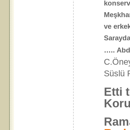
konserv
Meşkhan
ve erke
Sarayda
….. Abd
C.Öney
Süslü 
Etti
Koru
Rama