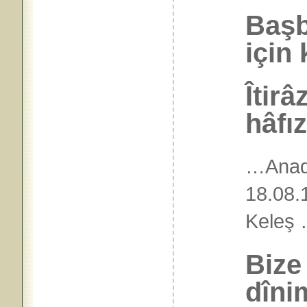
Başb
için 
Îtirâ
hâfı
…Anad
18.08.
Keleş
Bize
dîni