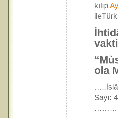
kılıp
Ay
ileTürk
İhti
vakt
“Mùs
ola 
…..İs
Sayı: 
………