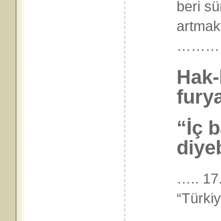
beri s
artmak
………
Hak-
fury
“İç 
diye
….. 17
“Türkiy