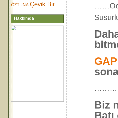
Çevik Bir
……
Oc
ÖZTUNA
Susurl
Hakkımda
Daha
bitm
GAP
sona
………
Biz 
Batı