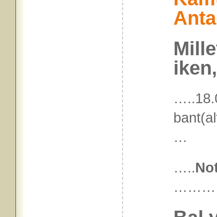
Anta
Mille
iken
…..18
bant(a
…
…..
No
………