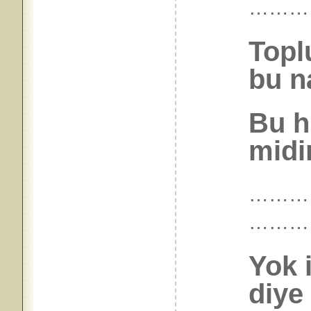
………
Topl
bu n
Bu h
midi
…………
………
Yok 
diye