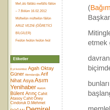
Mef,ùlü fâilâtü mefâîlü fâilün
(
Bağım
– 7.Bölüm 16.02.2012
Başkan
Müfteilün müfteilün fâilün
ARUZ VEZNİ (ÖĞRETİCİ
Mitingl
BİLGİLER)
Feùlün feùlün feùlün feùl
etmek 
davran
Etiketler
biçimde
Agah Oktay
8 yıl kesintisiz
Güner
Arif
Alemdaroğlu
Asım
Nihat Asya
bunları
Yenihaber
Atatürk
başlan
Bülent Arınç
Cahit
Atasoy
Cahit Öney
Cindoruk
D.Mehmet
memlek
Demirel