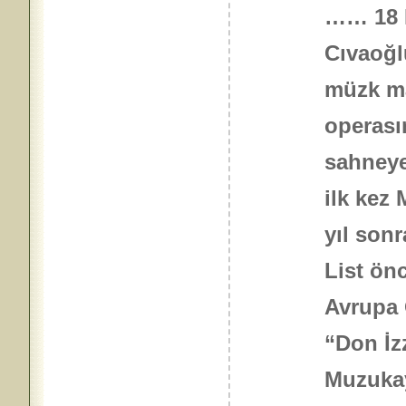
…… 18 
Cıvaoğ
müzk ma
operası
sahneye
ilk kez
yıl sonr
List ön
Avrupa 
“Don İz
Muzukay