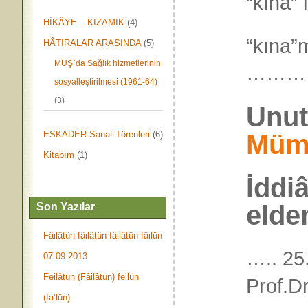
“kına” 
HİKÂYE – KIZAMIK
(4)
“kına”
HÂTIRALAR ARASINDA
(5)
MUŞ`da Sağlık hizmetlerinin
………
sosyalleştirilmesi (1961-64)
(3)
Unut
Mümt
ESKADER Sanat Törenleri
(6)
Kitabım
(1)
İddi
elden
Son Yazılar
Fâilâtün fâilâtün fâilâtün fâilün
….. 25
07.09.2013
Feilâtün (Fâilâtün) feilün
Prof.D
(fa’lün)