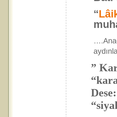
“
Lâi
muha
….Ana
ayd
” Kar
“kara
Dese:
“siyah