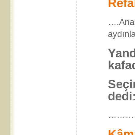
Refa
….Ana
aydı
Yan
kafa
Seçi
dedi
………
Kâmu