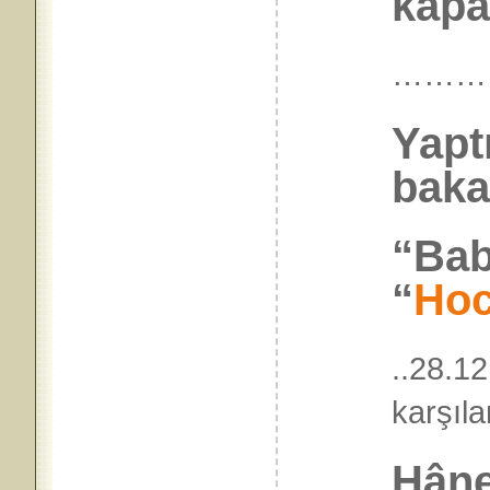
kapa
………
Yaptı
baka
“Bab
“
Hoc
..28.1
karşıl
Hâne