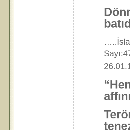
Dönm
batı
…..İs
Sayı
26.01
“He
affı
Terö
tenez