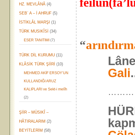
feilün(fa’
HZ. MEVLÂNÂ
(4)
SEB` A – İ AHRUF
(5)
İSTİKLÂL MARŞI
(1)
TÜRK MUSIKÎSİ
(34)
ESER TANITIMI
(7)
“
arındırm
TÜRK DİL KURUMU
(11)
Lâne
KLÂSİK TÜRK ŞİİRİ
(10)
Gali
MEHMED AKİF ERSOY’UN
KULLANDIĞI ARUZ
………
KALIPLARI ve Sekt-i melîh
(2)
HÜR
ŞİİR – MÙSIKÎ –
kapm
HÂTIRALARIM
(2)
BEYİTLERİM
(58)