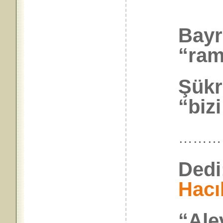
Bayr
“ram
Şükr
“bizi
………
Dedi
Hacı
“Alev