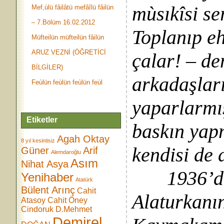
mùsıkîsi ser
Mef,ùlü fâilâtü mefâîlü fâilün
– 7.Bölüm 16.02.2012
Toplanıp eh
Müfteilün müfteilün fâilün
ARUZ VEZNİ (ÖĞRETİCİ
çalar! – de
BİLGİLER)
arkadaşları
Feùlün feùlün feùlün feùl
yaparlarmış
Etiketler
baskın yap
Agah Oktay
8 yıl kesintisiz
kendisi de
Güner
Arif
Alemdaroğlu
Asım
Nihat Asya
1936’da Ş
Yenihaber
Atatürk
Bülent Arınç
Cahit
Alaturkanın
Atasoy
Cahit Öney
Cindoruk
D.Mehmet
Demirel