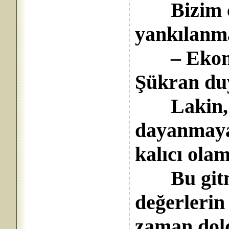
Bizim çığ
yankılanm
– Ekono
Şükran du
Lakin, f
dayanmaya
kalıcı ola
Bu gitmiş
değerlerin 
zaman dol