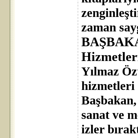
zenginleşt
zaman sayg
BAŞBAK
Hizmetleri
Yılmaz Özt
hizmetleri
Başbakan, 
sanat ve 
izler bırak