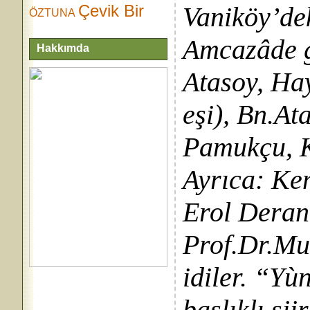
Çevik Bir
Vaniköy’dek
ÖZTUNA
Amcazâde g
Hakkımda
Atasoy, Ha
eşi), Bn.At
Pamukçu, K
Ayrıca: Ke
Erol Deran
Prof.Dr.Mu
idiler. “Yù
başlıklı şi