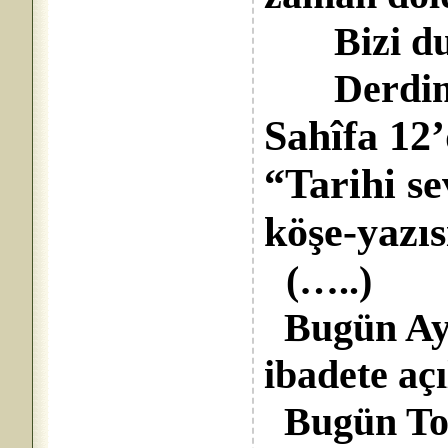
Bizi duy
Derdimiz
Sahîfa 12
“Tarihi s
köşe-yazı
(…..)
Bugün Aya
ibadete aç
Bugün Top