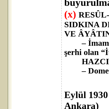
buyurulma
(x)
RESÛL
SIDKINA 
VE ÂYÂTINI
– İmam Gaz
şerhi olan “
HAZCILIK 
– Domecq’
Yılm
Eylül 1930
Ankara)