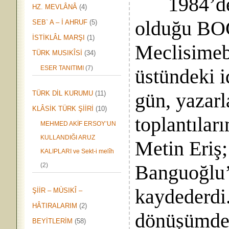
1984’de
HZ. MEVLÂNÂ
(4)
olduğu BOĞ
SEB` A – İ AHRUF
(5)
İSTİKLÂL MARŞI
(1)
Meclisimeb
TÜRK MUSIKÎSİ
(34)
ESER TANITIMI
(7)
üstündeki i
gün, yazarl
TÜRK DİL KURUMU
(11)
KLÂSİK TÜRK ŞİİRİ
(10)
toplantılar
MEHMED AKİF ERSOY’UN
KULLANDIĞI ARUZ
Metin Eriş
KALIPLARI ve Sekt-i melîh
Banguoğlu’n
(2)
kaydederdi
ŞİİR – MÙSIKÎ –
HÂTIRALARIM
(2)
dönüşümde
BEYİTLERİM
(58)