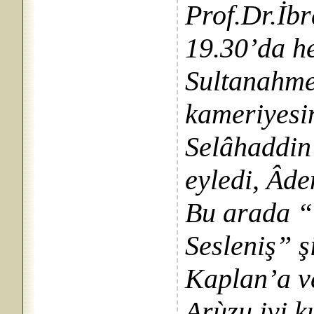
Prof.Dr.İb
19.30’da hep
Sultanahmet
kameriyesin
Selâhaddin 
eyledi, Âd
Bu arada 
Sesleniş” 
Kaplan’a v
Arùzu iyi k