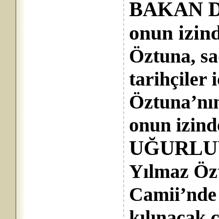
BAKAN D
onun izin
Öztuna, sa
tarihçiler 
Öztuna’nın 
onun izind
UĞURLU
Yılmaz Öz
Camii’nde
kılınacak 