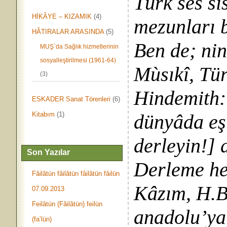
Türk ses si
HİKÂYE – KIZAMIK
(4)
mezunları b
HÂTIRALAR ARASINDA
(5)
Ben de; nin
MUŞ`da Sağlık hizmetlerinin
sosyalleştirilmesi (1961-64)
Mùsıkî, Tür
(3)
Hindemith:
ESKADER Sanat Törenleri
(6)
Kitabım
(1)
dünyâda eş
derleyin!] 
Son Yazılar
Derleme hey
Fâilâtün fâilâtün fâilâtün fâilün
Kâzım, H.B.
07.09.2013
Feilâtün (Fâilâtün) feilün
anadolu’ya 
(fa’lün)