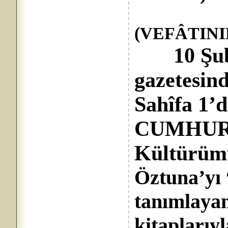
(VEFÂTIN
10 Şubat
gazetesind
Sahîfa 1’
CUMHUR
Kültürümü
Öztuna’yı 
tanımlayan 
kitaplarıy