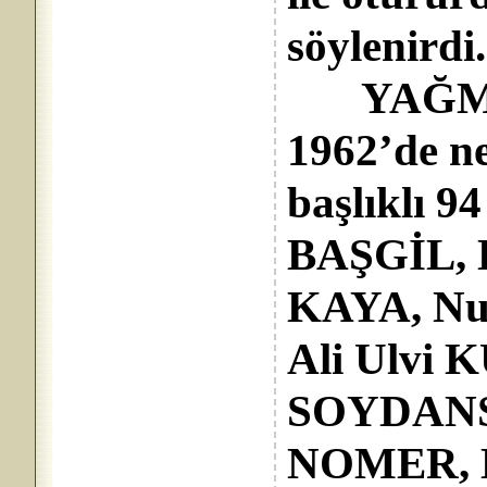
söylenirdi.
YAĞMUR
1962’de 
başlıklı 9
BAŞGİL, E
KAYA, Nur
Ali Ulvi
SOYDANSE
NOMER, H