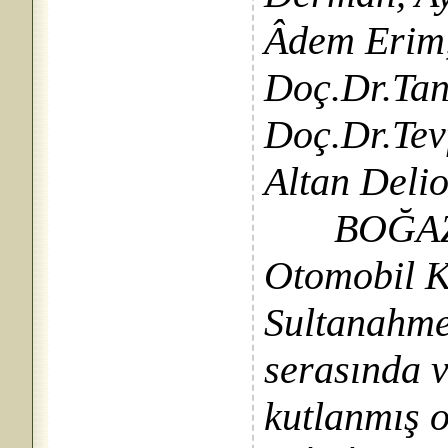
Âdem Erim
Doç.Dr.Tan
Doç.Dr.Tevf
Altan Deli
BOĞAZİÇİ’
Otomobil 
Sultanahme
serasında v
kutlanmış o