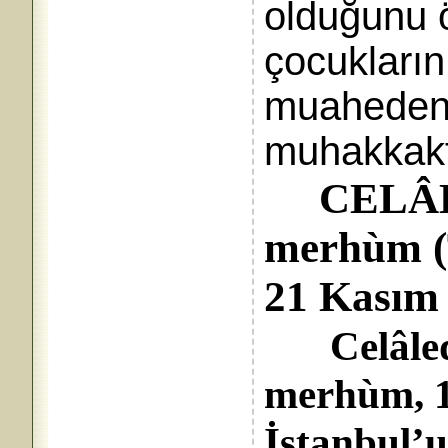
olduğunu ö
çocukları
muahedena
muhakkaktı
CELÂ
merhùm (T
21 Kasım
Celâle
merhùm, 19
İstanbul’u