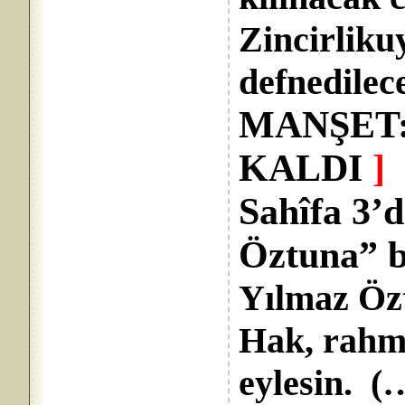
Zincirliku
defnedilec
MANŞET:
KALDI
]
Sahîfa 3’
Öztuna” ba
Yılmaz Özt
Hak, rahm
eylesin. (…