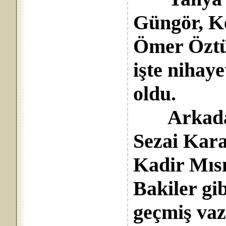
Güngör, Ke
Ömer Öztü
işte nihay
oldu.
Arkada k
Sezai Kar
Kadir Mısı
Bakiler gib
geçmiş vazi