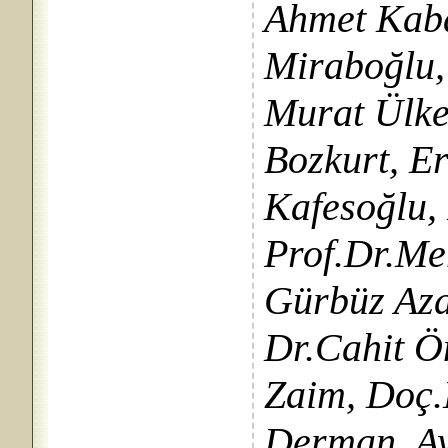
Ahmet Kaba
Miraboğlu,
Murat Ülker
Bozkurt, Er
Kafesoğlu,
Prof.Dr.Meh
Gürbüz Aza
Dr.Cahit Ö
Zaim, Doç.
Derman, Ay