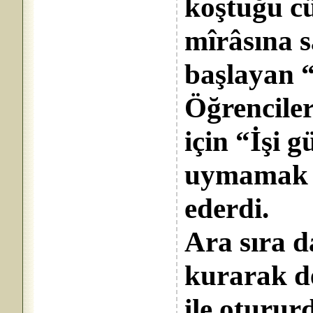
koştuğu cü
mîrâsına s
başlayan “m
Öğrencile
için “İşi g
uymamak ge
ederdi.
Ara sıra 
kurarak de
ile oturur