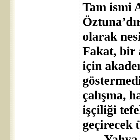
Tam ismi 
Öztuna’dır
olarak nesi
Fakat, bir
için akade
göstermedi
çalışma, ha
işçiliği te
geçirecek 
Yahya Ke