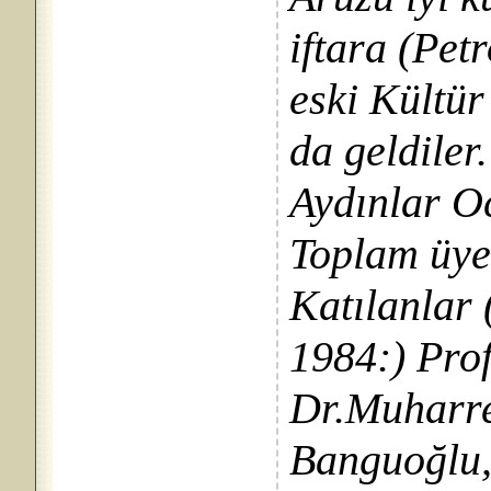
iftara (Pet
eski Kültü
da geldiler
Aydınlar O
Toplam üye 
Katılanlar
1984:) Prof
Dr.Muharre
Banguoğlu,