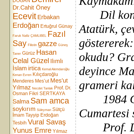
Kaymakamlı
DOĞAN
Dr.Cahit Öney
Dil kongr
Ecevit
Erbakan
Erdoğan
Atatürk, ç
Ertuğrul Günay
Fazıl
Faruk Nafiz ÇAMLIBEL
göstererek
Say
gazze
Filistin
Güneş
Hasan
okudu? Gra
Gürüz
Taner
Celal Güzel
Ilımlı
deyince Maâ
İslam
irtica
Kemal Alemdaroğlu
Kılıçdaroğlu
Kenan Evren
Mes’ut
Menderes
Mes’ut
grameri ka
Yılmaz
Prof. Dr.
Necdet Tanlak
Osman Fikri SERTKAYA
1984 Cep
Sam amca
Salma
soykırım
Cumartesi 
Sütçü
Süleyman
İmam
Tayyip Erdoğan
Vural Savaş
Tesbih
Prof. Dr.
Yunus Emre
Yılmaz