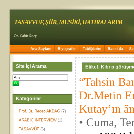
TASAVVUF, ŞİİR, MUSİKİ, HATIRALARIM
Dr. Cahit Öney
Ana Sayfam
Biyografim
Tebliğlerim
Basın`da
Sa
Site İçi Arama
Etiket: Kıbrıs görüşme
“Tahsin Ban
Dr.Metin E
Kategoriler
Kutay’ın â
Prof. Dr. Recep AKDAĞ
(7)
• Cuma, Te
ARABIC INTERVIEW
(1)
TASAVVÛF
(6)