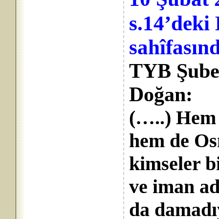
s.14’de
sahîfasın
TYB Şube
Doğan:
(…..) Hem 
hem de Os
kimseler b
ve iman ad
da damadıy