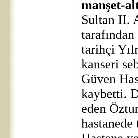
manşet-alt
Sultan II.
tarafından
tarihçi Yı
kanseri se
Güven Hast
kaybetti. 
eden Öztun
hastanede 