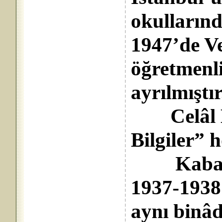
okullarınd
1947’de Ve
öğretmenl
ayrılmıştır
Celâl H
Bilgiler” 
Kabataş 
1937-1938 
aynı binâ