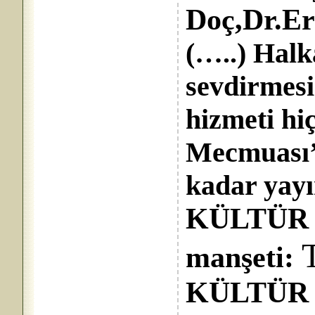
Doç,Dr.Er
(…..) Halk
sevdirmes
hizmeti hi
Mecmuası’d
kadar yayı
KÜLTÜR S
manşeti:
KÜLTÜR S