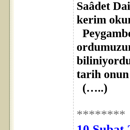
Saâdet Dai
kerim okun
Peygamber
ordumuzun 
biliniyord
tarih onun
(…..)
********
10 Şubat 