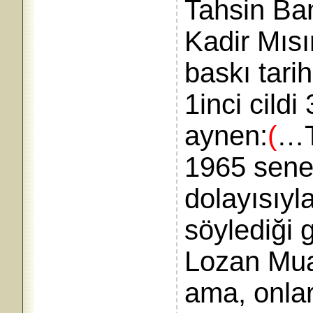
Tahsin Ban
Kadir Mısı
baskı tari
1inci cildi
aynen:
(
…T
1965 senes
dolayısıyla
söylediği 
Lozan Mua
ama, onla