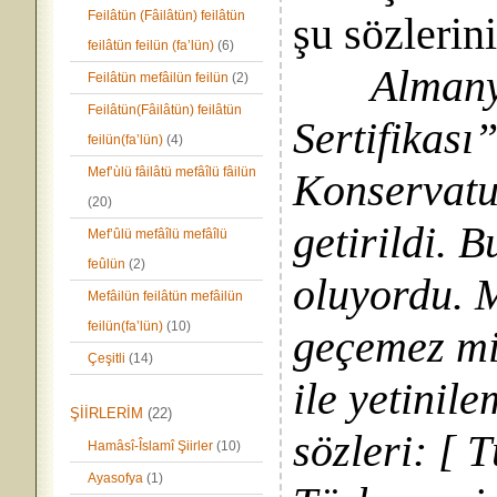
Feilâtün (Fâilâtün) feilâtün
şu sözlerin
feilâtün feilün (fa’lün)
(6)
Almany
Feilâtün mefâilün feilün
(2)
Feilâtün(Fâilâtün) feilâtün
Sertifikası
feilün(fa’lün)
(4)
Mef’ùlü fâilâtü mefâîlü fâilün
Konservatu
(20)
getirildi. B
Mef’ûlü mefâîlü mefâîlü
feûlün
(2)
oluyordu. M
Mefâilün feilâtün mefâilün
feilün(fa’lün)
(10)
geçemez mis
Çeşitli
(14)
ile yetinile
ŞİİRLERİM
(22)
sözleri: [ 
Hamâsî-Îslamî Şiirler
(10)
Ayasofya
(1)