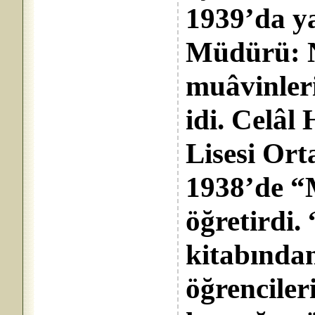
1939’da ya
Müdürü: 
muâvinleri
idi. Celâl
Lisesi Ort
1938’de “M
öğretirdi.
kitabında
öğrenciler