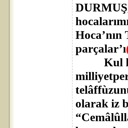
DURMUŞ,
hocalarımız
Hoca’nın 
parçalar’ı
Kul hakk
milliyetpe
telâffùzun
olarak iz
“Cemâlûllà