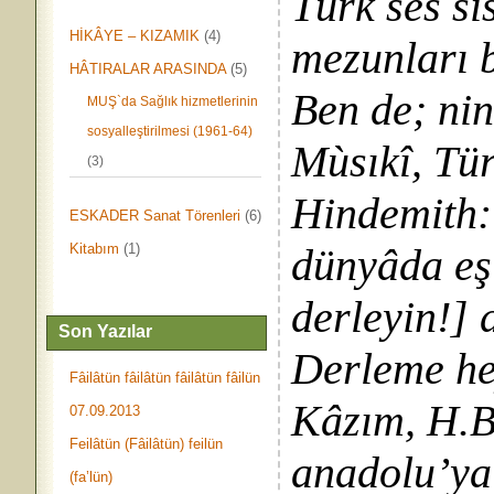
Türk ses si
HİKÂYE – KIZAMIK
(4)
mezunları b
HÂTIRALAR ARASINDA
(5)
Ben de; nin
MUŞ`da Sağlık hizmetlerinin
sosyalleştirilmesi (1961-64)
Mùsıkî, Tür
(3)
Hindemith:
ESKADER Sanat Törenleri
(6)
Kitabım
(1)
dünyâda eş
derleyin!] 
Son Yazılar
Derleme hey
Fâilâtün fâilâtün fâilâtün fâilün
Kâzım, H.B.
07.09.2013
Feilâtün (Fâilâtün) feilün
anadolu’ya 
(fa’lün)