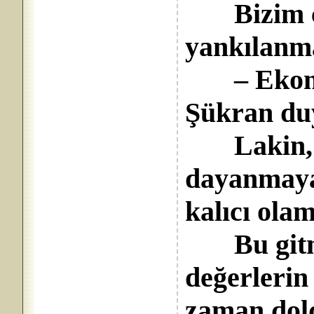
Bizim çığ
yankılanm
– Ekono
Şükran du
Lakin, f
dayanmaya
kalıcı ola
Bu gitmiş
değerlerin 
zaman dol