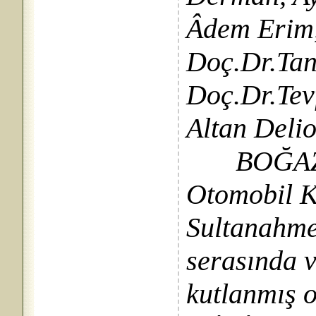
Âdem Erim
Doç.Dr.Tan
Doç.Dr.Tevf
Altan Deli
BOĞAZİÇİ’
Otomobil 
Sultanahme
serasında v
kutlanmış o