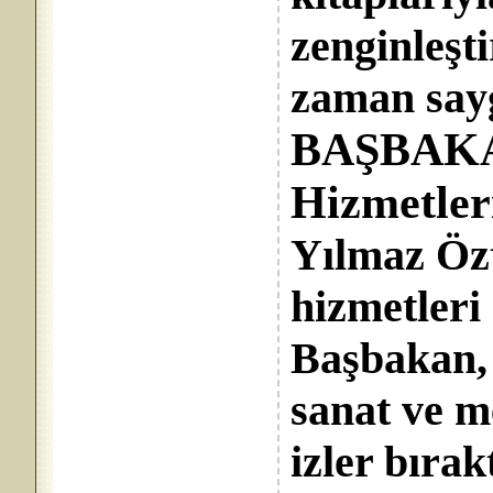
zenginleşt
zaman sayg
BAŞBAK
Hizmetleri
Yılmaz Özt
hizmetleri
Başbakan, 
sanat ve 
izler bırak