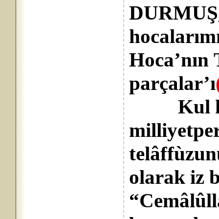
DURMUŞ,
hocalarımız
Hoca’nın 
parçalar’ı
Kul hakk
milliyetpe
telâffùzun
olarak iz
“Cemâlûllà