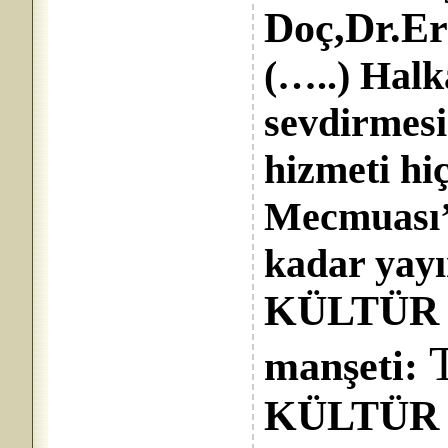
Doç,Dr.Er
(…..) Halk
sevdirmes
hizmeti hi
Mecmuası’d
kadar yayı
KÜLTÜR S
manşeti:
KÜLTÜR S