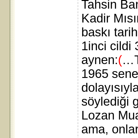
Tahsin Ban
Kadir Mısı
baskı tari
1inci cildi
aynen:
(
…T
1965 senes
dolayısıyla
söylediği 
Lozan Mua
ama, onla