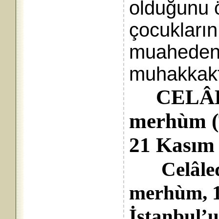
olduğunu ö
çocukları
muahedena
muhakkaktı
CELÂ
merhùm (T
21 Kasım
Celâle
merhùm, 19
İstanbul’u