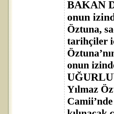
BAKAN D
onun izin
Öztuna, sa
tarihçiler 
Öztuna’nın 
onun izind
UĞURLU
Yılmaz Öz
Camii’nde
kılınacak 