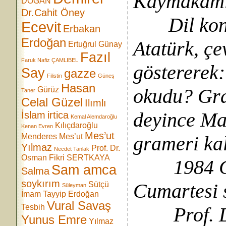
Kaymakamlı
DOĞAN
Dr.Cahit Öney
Dil kongr
Ecevit
Erbakan
Erdoğan
Atatürk, ç
Ertuğrul Günay
Fazıl
Faruk Nafiz ÇAMLIBEL
göstererek
Say
gazze
Filistin
Güneş
Hasan
okudu? Gra
Gürüz
Taner
Celal Güzel
Ilımlı
deyince Maâ
İslam
irtica
Kemal Alemdaroğlu
Kılıçdaroğlu
Kenan Evren
Mes’ut
Menderes
Mes’ut
grameri ka
Yılmaz
Prof. Dr.
Necdet Tanlak
Osman Fikri SERTKAYA
1984 Cep
Sam amca
Salma
soykırım
Cumartesi 
Sütçü
Süleyman
İmam
Tayyip Erdoğan
Vural Savaş
Tesbih
Prof. Dr.
Yunus Emre
Yılmaz