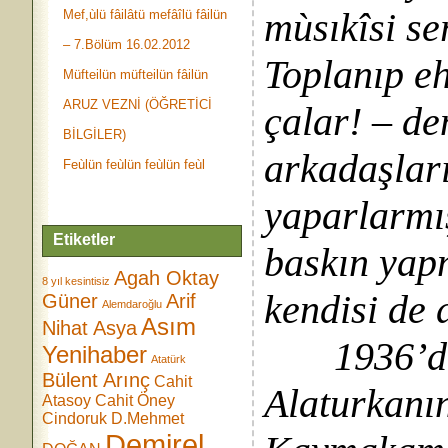
mùsıkîsi ser
Mef,ùlü fâilâtü mefâîlü fâilün
– 7.Bölüm 16.02.2012
Toplanıp eh
Müfteilün müfteilün fâilün
ARUZ VEZNİ (ÖĞRETİCİ
çalar! – de
BİLGİLER)
arkadaşları
Feùlün feùlün feùlün feùl
yaparlarmış
Etiketler
baskın yap
Agah Oktay
8 yıl kesintisiz
kendisi de
Güner
Arif
Alemdaroğlu
Asım
Nihat Asya
1936’da Ş
Yenihaber
Atatürk
Bülent Arınç
Cahit
Alaturkanın
Atasoy
Cahit Öney
Cindoruk
D.Mehmet
Demirel