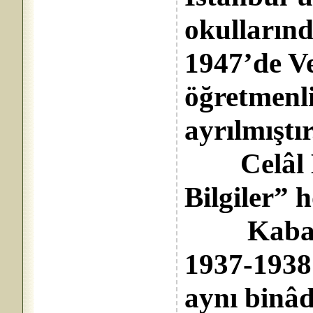
okullarınd
1947’de Ve
öğretmenl
ayrılmıştır
Celâl H
Bilgiler” 
Kabataş 
1937-1938 
aynı binâ