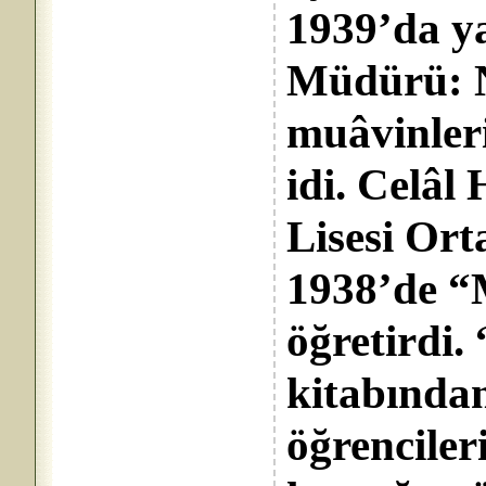
1939’da ya
Müdürü: 
muâvinleri
idi. Celâl
Lisesi Ort
1938’de “M
öğretirdi.
kitabında
öğrenciler