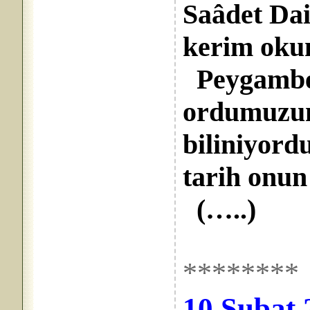
Saâdet Dai
kerim okun
Peygamber
ordumuzun 
biliniyord
tarih onun
(…..)
********
10 Şubat 