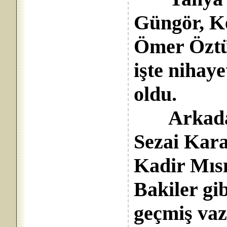
Güngör, Ke
Ömer Öztü
işte nihay
oldu.
Arkada k
Sezai Kar
Kadir Mısı
Bakiler gib
geçmiş vazi