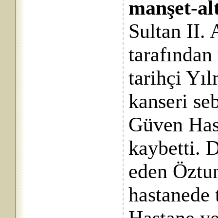
manşet-alt
Sultan II.
tarafından
tarihçi Yı
kanseri se
Güven Hast
kaybetti. 
eden Öztun
hastanede 