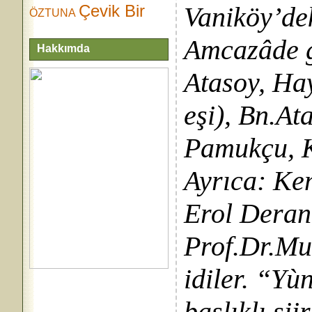
Çevik Bir
Vaniköy’dek
ÖZTUNA
Amcazâde g
Hakkımda
Atasoy, Ha
eşi), Bn.At
Pamukçu, K
Ayrıca: Ke
Erol Deran
Prof.Dr.Mu
idiler. “Yù
başlıklı şi