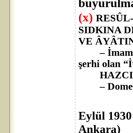
buyurulma
(x)
RESÛL
SIDKINA 
VE ÂYÂTINI
– İmam Gaz
şerhi olan “
HAZCILIK 
– Domecq’
Yılm
Eylül 1930
Ankara)