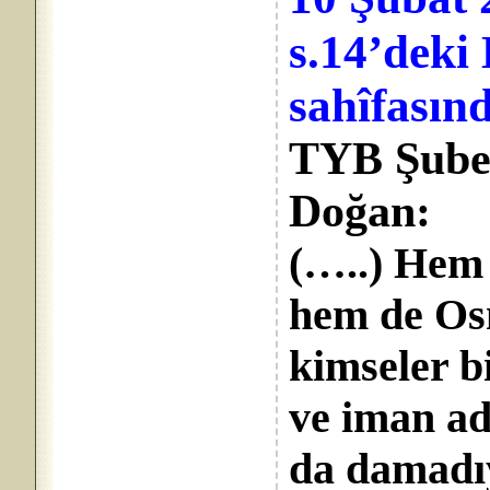
s.14’de
sahîfasın
TYB Şube
Doğan:
(…..) Hem 
hem de Os
kimseler b
ve iman ad
da damadıy