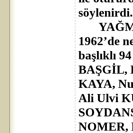
söylenirdi.
YAĞMUR
1962’de 
başlıklı 9
BAŞGİL, E
KAYA, Nur
Ali Ulvi
SOYDANSE
NOMER, H