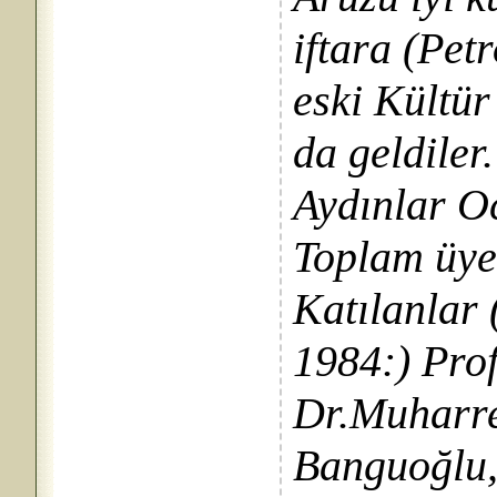
iftara (Pet
eski Kültü
da geldiler
Aydınlar O
Toplam üye 
Katılanlar
1984:) Prof
Dr.Muharre
Banguoğlu,