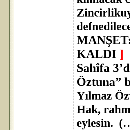
Zincirliku
defnedilec
MANŞET:
KALDI
]
Sahîfa 3’
Öztuna” ba
Yılmaz Özt
Hak, rahm
eylesin. (…