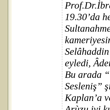
Prof.Dr.İb
19.30’da hep
Sultanahmet
kameriyesin
Selâhaddin 
eyledi, Âd
Bu arada 
Sesleniş” 
Kaplan’a v
Arùzu iyi k