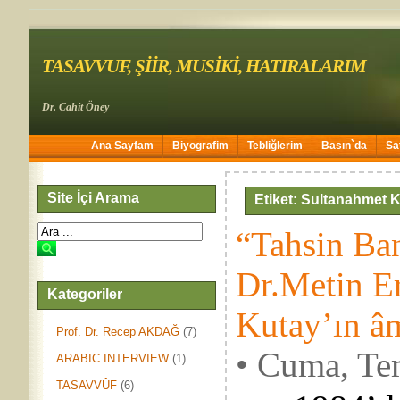
TASAVVUF, ŞİİR, MUSİKİ, HATIRALARIM
Dr. Cahit Öney
Ana Sayfam
Biyografim
Tebliğlerim
Basın`da
Sa
Site İçi Arama
Etiket: Sultanahmet K
“Tahsin Ban
Dr.Metin E
Kategoriler
Kutay’ın â
Prof. Dr. Recep AKDAĞ
(7)
• Cuma, Te
ARABIC INTERVIEW
(1)
TASAVVÛF
(6)