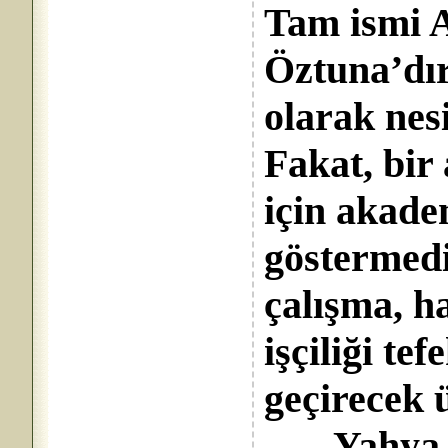
Tam ismi 
Öztuna’dır
olarak nesi
Fakat, bir
için akade
göstermedi
çalışma, ha
işçiliği te
geçirecek 
Yahya Ke