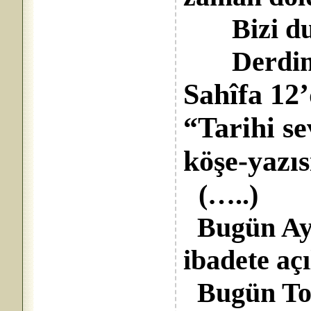
Bizi duy
Derdimiz
Sahîfa 12
“Tarihi s
köşe-yazı
(…..)
Bugün Aya
ibadete aç
Bugün Top