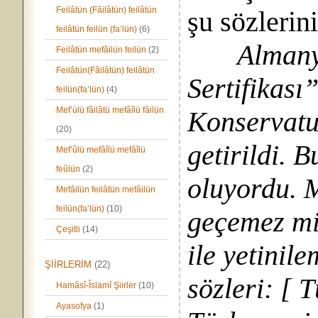
Feilâtün (Fâilâtün) feilâtün
şu sözlerin
feilâtün feilün (fa’lün)
(6)
Almany
Feilâtün mefâilün feilün
(2)
Feilâtün(Fâilâtün) feilâtün
Sertifikası
feilün(fa’lün)
(4)
Mef’ùlü fâilâtü mefâîlü fâilün
Konservatu
(20)
getirildi. B
Mef’ûlü mefâîlü mefâîlü
feûlün
(2)
oluyordu. M
Mefâilün feilâtün mefâilün
feilün(fa’lün)
(10)
geçemez mis
Çeşitli
(14)
ile yetinile
ŞİİRLERİM
(22)
sözleri: [ 
Hamâsî-Îslamî Şiirler
(10)
Ayasofya
(1)