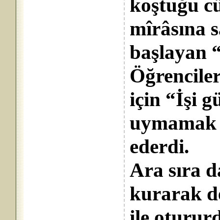
koştuğu cü
mîrâsına s
başlayan “m
Öğrencile
için “İşi g
uymamak ge
ederdi.
Ara sıra 
kurarak de
ile oturur