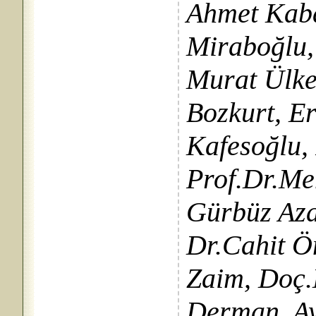
Ahmet Kaba
Miraboğlu,
Murat Ülker
Bozkurt, Er
Kafesoğlu,
Prof.Dr.Meh
Gürbüz Aza
Dr.Cahit Ö
Zaim, Doç.
Derman, Ay