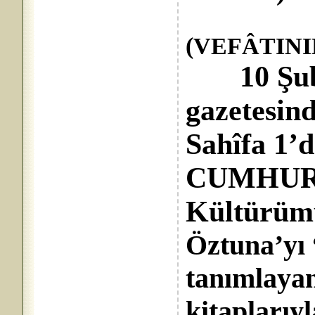
(VEFÂTIN
10 Şubat
gazetesind
Sahîfa 1’
CUMHUR
Kültürümü
Öztuna’yı 
tanımlayan 
kitaplarıy