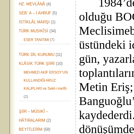
1984’de
HZ. MEVLÂNÂ
(4)
olduğu BOĞ
SEB` A – İ AHRUF
(5)
İSTİKLÂL MARŞI
(1)
Meclisimeb
TÜRK MUSIKÎSİ
(34)
ESER TANITIMI
(7)
üstündeki i
gün, yazarl
TÜRK DİL KURUMU
(11)
KLÂSİK TÜRK ŞİİRİ
(10)
toplantılar
MEHMED AKİF ERSOY’UN
KULLANDIĞI ARUZ
Metin Eriş
KALIPLARI ve Sekt-i melîh
Banguoğlu’n
(2)
kaydederdi
ŞİİR – MÙSIKÎ –
HÂTIRALARIM
(2)
dönüşümde
BEYİTLERİM
(58)