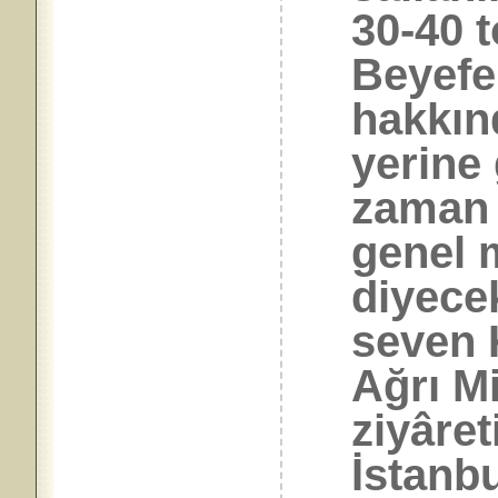
30-40 t
Beyefen
hakkın
yerine
zaman 
genel
diyece
seven 
Ağrı Mi
ziyâre
İstanb