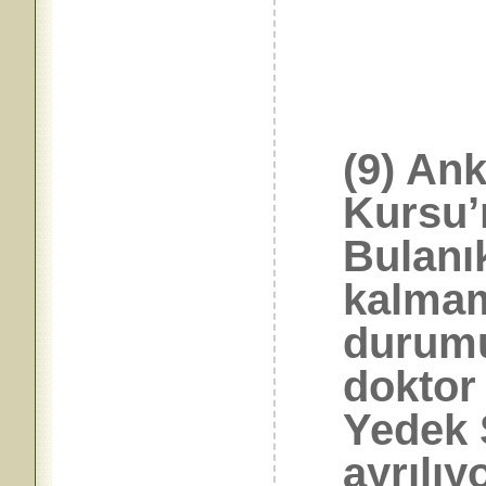
(9) An
Kursu’
Bulanı
kalmam
durumu
doktor
Yedek 
ayrılıy