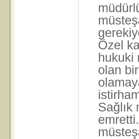
müdürlü
müsteşa
gerekiy
Özel k
hukuki 
olan bi
olamaya
istirha
Sağlık
emretti
müsteş