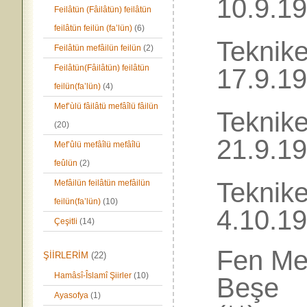
10.9.1
Feilâtün (Fâilâtün) feilâtün
feilâtün feilün (fa’lün)
(6)
Tekni
Feilâtün mefâilün feilün
(2)
Feilâtün(Fâilâtün) feilâtün
17.9.1
feilün(fa’lün)
(4)
Mef’ùlü fâilâtü mefâîlü fâilün
Tekni
(20)
21.9.1
Mef’ûlü mefâîlü mefâîlü
feûlün
(2)
Tekn
Mefâilün feilâtün mefâilün
feilün(fa’lün)
(10)
4.10.1
Çeşitli
(14)
Fen Me
ŞİİRLERİM
(22)
Hamâsî-Îslamî Şiirler
(10)
Beş
Ayasofya
(1)