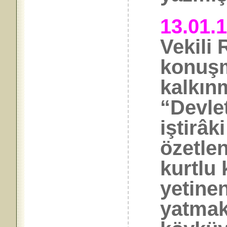
13.01.
Vekili
konuş
kalkın
“Devle
iştirâk
özetlen
kurtlu 
yetinen
yatmak