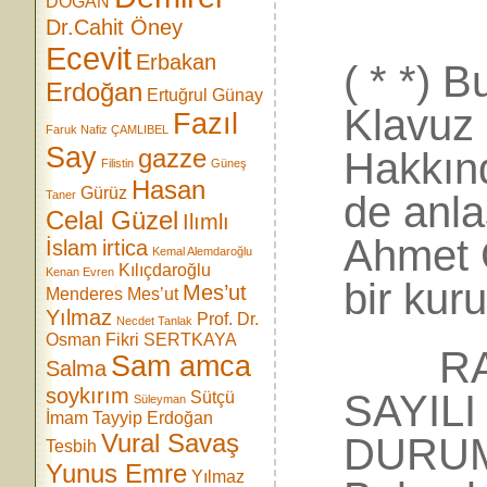
DOĞAN
Dr.Cahit Öney
Ecevit
Erbakan
( * *) 
Erdoğan
Ertuğrul Günay
Klavuz 
Fazıl
Faruk Nafiz ÇAMLIBEL
Say
Hakkın
gazze
Filistin
Güneş
Hasan
Gürüz
de anla
Taner
Celal Güzel
Ilımlı
Ahmet 
İslam
irtica
Kemal Alemdaroğlu
Kılıçdaroğlu
Kenan Evren
bir kuru
Mes’ut
Menderes
Mes’ut
Yılmaz
Prof. Dr.
Necdet Tanlak
Osman Fikri SERTKAYA
RAPOR
Sam amca
Salma
soykırım
SAYIL
Sütçü
Süleyman
İmam
Tayyip Erdoğan
Vural Savaş
DURUM)
Tesbih
Yunus Emre
Yılmaz