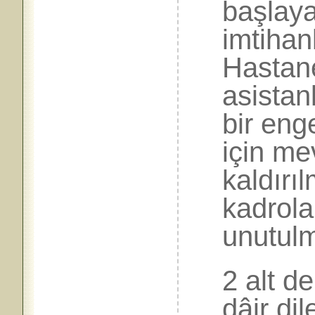
başlaya
imtihan
Hastane
asistan
bir enge
için me
kaldırı
kadrola
unutul
2 alt d
dâir di