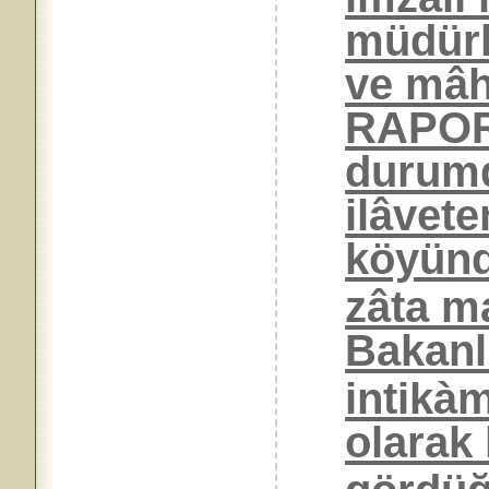
müdürl
ve mâhi
RAPOR’
durumd
ilâvete
köyünd
zâta m
Bakanl
intikàm
olarak