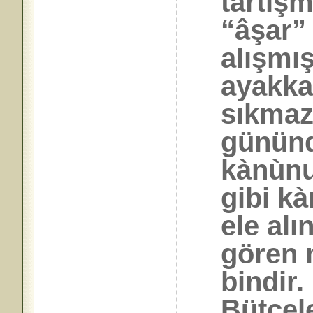
tartışm
“âşar” 
alışmış
ayakkab
sıkmaz
gününd
kànùnu
gibi k
ele alı
gören 
bindir.
Bütçele