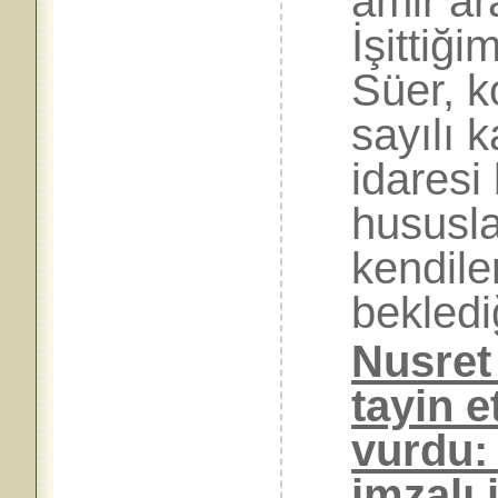
âmir ar
İşittiği
Süer, k
sayılı 
idaresi
hususla
kendile
bekledi
Nusret 
tayin e
vurdu:
imzalı 