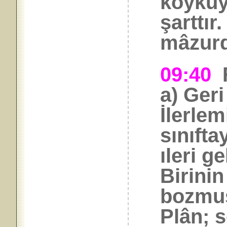
köyküy
şarttı
mâzurd
09:40
a) Geri
İlerlem
sınıfta
ıleri ge
Birinin
bozmuş
Plân; 