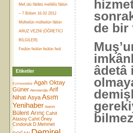
hizmet
Mef,ùlü fâilâtü mefâîlü fâilün
sonra
– 7.Bölüm 16.02.2012
Müfteilün müfteilün fâilün
de bir 
ARUZ VEZNİ (ÖĞRETİCİ
BİLGİLER)
Muş’un
Feùlün feùlün feùlün feùl
imkân
âdetâ 
Etiketler
olmaya
Agah Oktay
8 yıl kesintisiz
Güner
Arif
demişl
Alemdaroğlu
Asım
Nihat Asya
gereki
Yenihaber
Atatürk
Bülent Arınç
bilmezs
Cahit
Atasoy
Cahit Öney
Cindoruk
D.Mehmet
Demirel