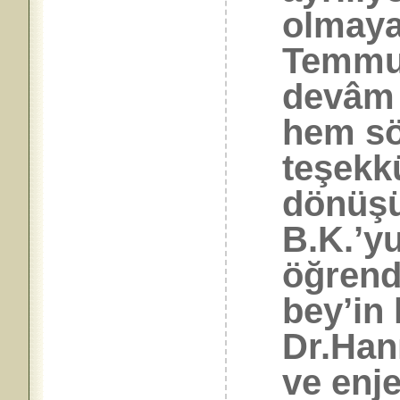
olmaya
Temmuz
devâm 
hem sö
teşekk
dönüşü
B.K.’y
öğrend
bey’in
Dr.Han
ve enj