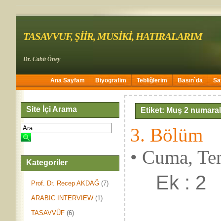
TASAVVUF, ŞİİR, MUSİKİ, HATIRALARIM
Dr. Cahit Öney
Ana Sayfam
Biyografim
Tebliğlerim
Basın`da
Sa
Site İçi Arama
Etiket: Muş 2 numaral
3. Bölüm
• Cuma, Te
Kategoriler
Ek : 2
Prof. Dr. Recep AKDAĞ
(7)
ARABIC INTERVIEW
(1)
TASAVVÛF
(6)