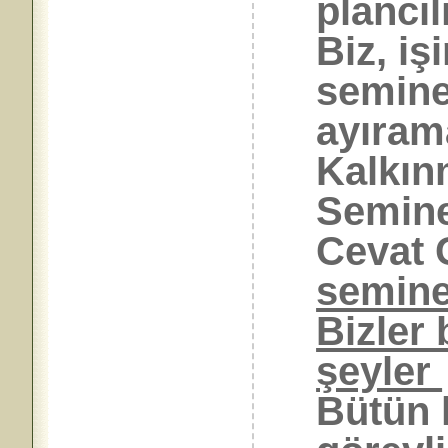
plancılı
Biz, iş
semine
ayıram
Kalkın
Semine
Cevat 
semine
Bizler 
şeyler
Bütün 