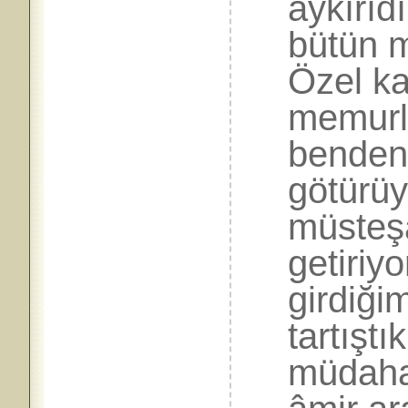
aykırıd
bütün m
Özel k
memurla
benden 
götürü
müsteşa
getiriy
girdiği
tartıştı
müdaha