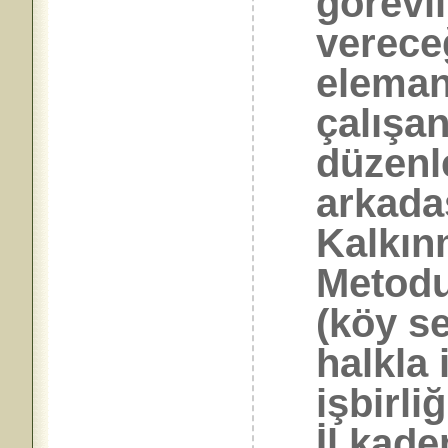
görevli
verece
eleman
çalışan
düzenl
arkada
Kalkın
Metodu
(köy se
halkla 
işbirli
İl kade