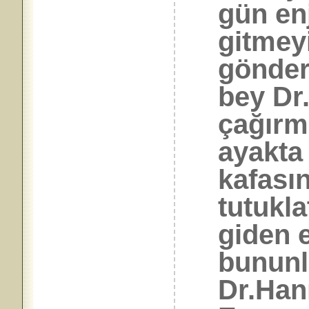
gün en
gitmey
gönder
bey Dr
çağırmı
ayakta
kafasın
tutukl
giden e
bununl
Dr.Han