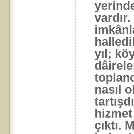
yerind
vardır
imkânl
halled
yıl; k
dâirele
toplan
nasıl o
tartışd
hizmet
çıktı. 