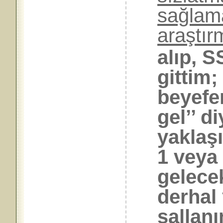
sağlama
araştı
alıp, 
gittim
beyefe
gel’’ d
yaklaşı
1 veya 
gelece
derhal
sallanı