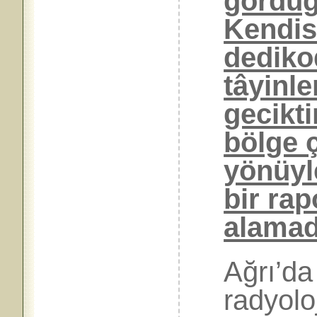
gördüğü
Kendis
dedikod
tâyinle
gecikti
bölge 
yönüyle
bir rap
alamad
Ağrı’da
radyoloj