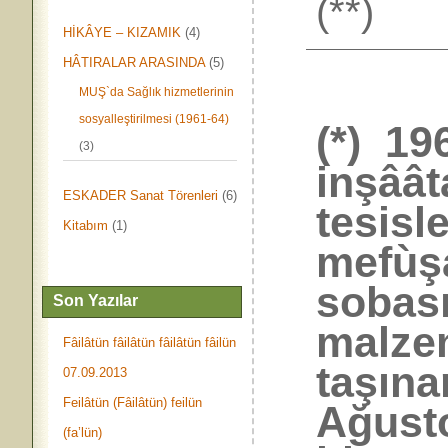
(**)
HİKÂYE – KIZAMIK
(4)
HÂTIRALAR ARASINDA
(5)
MUŞ`da Sağlık hizmetlerinin
sosyalleştirilmesi (1961-64)
(*) 19
(3)
inşâât
ESKADER Sanat Törenleri
(6)
tesisl
Kitabım
(1)
mefùş
sobası
Son Yazılar
malze
Fâilâtün fâilâtün fâilâtün fâilün
taşına
07.09.2013
Feilâtün (Fâilâtün) feilün
Ağust
(fa’lün)