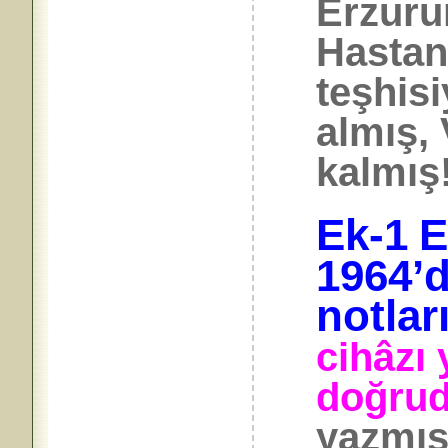
Erzuru
Hastan
teşhisi
almış,
kalmış!
Ek-1
E
1964’d
notlar
cihâzı 
doğru
yazmış