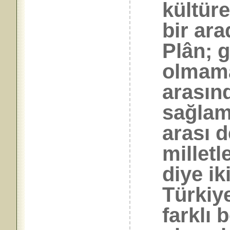
kültüre
bir ara
Plân; g
olmamal
arasın
sağlama
arası d
milletl
diye ik
Türkiy
farklı 