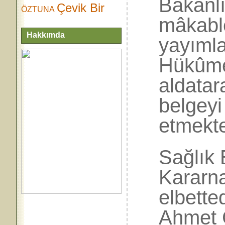
Bakanlı
Çevik Bir
ÖZTUNA
mâkabl
Hakkımda
yayımla
Hükûmet
aldatar
belgeyi
etmekte
Sağlık 
Kararn
elbetted
Ahmet 