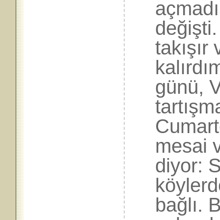
açmadı 
değişti
takışır
kalırdı
günü, V
tartışm
Cumarte
mesai v
diyor: 
köylerd
bağlı. 