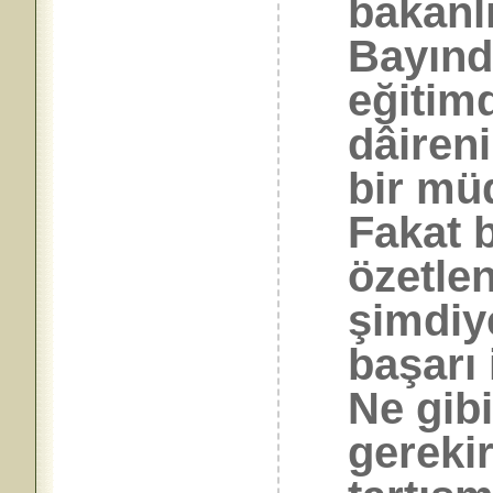
bakanlı
Bayındı
eğitimd
dâiren
bir müd
Fakat b
özetle
şimdiy
başarı 
Ne gibi
gerekir