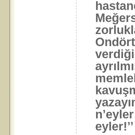
hastane
Meğers
zorlukl
Ondört
verdiğ
ayrılmı
memlek
kavuş
yazayı
n’eyler
eyler