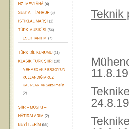
HZ. MEVLÂNÂ
(4)
Tekni
SEB` A – İ AHRUF
(5)
İSTİKLÂL MARŞI
(1)
TÜRK MUSIKÎSİ
(34)
ESER TANITIMI
(7)
TÜRK DİL KURUMU
(11)
Mühe
KLÂSİK TÜRK ŞİİRİ
(10)
11.8.1
MEHMED AKİF ERSOY’UN
KULLANDIĞI ARUZ
KALIPLARI ve Sekt-i melîh
Tekn
(2)
24.8.1
ŞİİR – MÙSIKÎ –
HÂTIRALARIM
(2)
Tekn
BEYİTLERİM
(58)