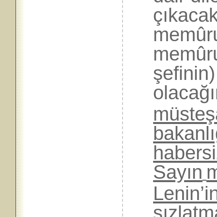
çıkacak
memûru
memûrun
şefinin
olacağı
müsteşa
bakanlı
habers
Sayın
m
Lenin’i
sızlatm