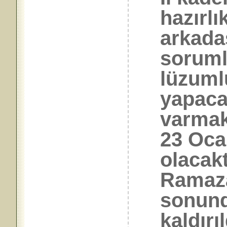
hazırlı
arkadaş
soruml
lüzuml
yapaca
varmak
23 Oca
olacakt
Ramaza
sonund
kaldırı