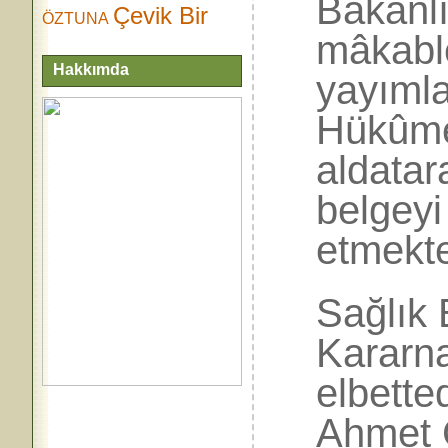
Bakanlı
Çevik Bir
ÖZTUNA
mâkabl
Hakkımda
yayımla
Hükûmet
aldatar
belgeyi
etmekte
Sağlık 
Kararn
elbetted
Ahmet 