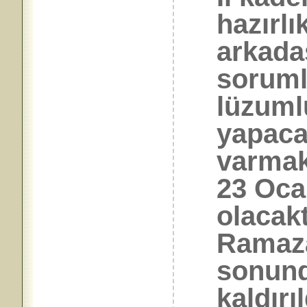
hazırlı
arkadaş
soruml
lüzuml
yapaca
varmak
23 Oca
olacakt
Ramaza
sonund
kaldırı