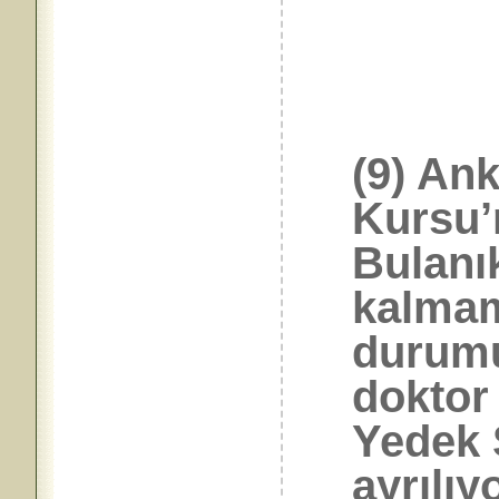
(9) An
Kursu’
Bulanı
kalmam
durumu
doktor
Yedek 
ayrılıy