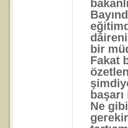
bakanlı
Bayındı
eğitimd
dâiren
bir müd
Fakat b
özetle
şimdiy
başarı 
Ne gibi
gerekir