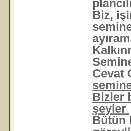
plancılı
Biz, iş
semine
ayıram
Kalkın
Semine
Cevat 
semine
Bizler 
şeyler
Bütün 