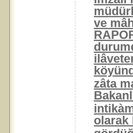
müdürl
ve mâhi
RAPOR’
durumd
ilâvete
köyünd
zâta m
Bakanl
intikàm
olarak