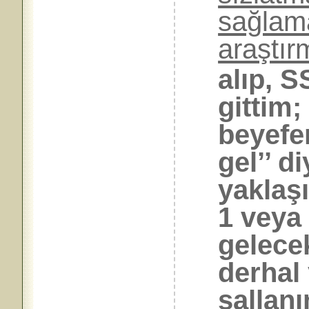
sağlama
araştı
alıp, 
gittim
beyefe
gel’’ d
yaklaşı
1 veya 
gelece
derhal
sallanı