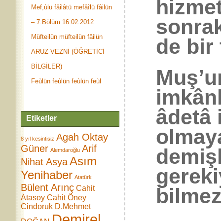
hizmet
Mef,ùlü fâilâtü mefâîlü fâilün
sonra
– 7.Bölüm 16.02.2012
Müfteilün müfteilün fâilün
de bir 
ARUZ VEZNİ (ÖĞRETİCİ
BİLGİLER)
Muş’un
Feùlün feùlün feùlün feùl
imkân
âdetâ 
Etiketler
olmaya
Agah Oktay
8 yıl kesintisiz
Güner
Arif
demişl
Alemdaroğlu
Asım
Nihat Asya
gereki
Yenihaber
Atatürk
Bülent Arınç
bilmezs
Cahit
Atasoy
Cahit Öney
Cindoruk
D.Mehmet
Demirel