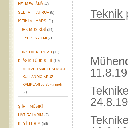
HZ. MEVLÂNÂ
(4)
Tekni
SEB` A – İ AHRUF
(5)
İSTİKLÂL MARŞI
(1)
TÜRK MUSIKÎSİ
(34)
ESER TANITIMI
(7)
TÜRK DİL KURUMU
(11)
Mühe
KLÂSİK TÜRK ŞİİRİ
(10)
11.8.1
MEHMED AKİF ERSOY’UN
KULLANDIĞI ARUZ
KALIPLARI ve Sekt-i melîh
Tekn
(2)
24.8.1
ŞİİR – MÙSIKÎ –
HÂTIRALARIM
(2)
Tekn
BEYİTLERİM
(58)