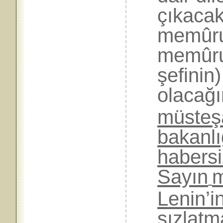
çıkacak
memûru
memûrun
şefinin
olacağı
müsteşa
bakanlı
habers
Sayın
m
Lenin’i
sızlatm