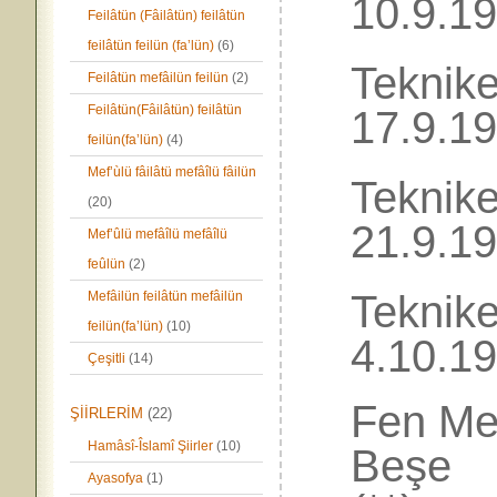
10.9.1
Feilâtün (Fâilâtün) feilâtün
feilâtün feilün (fa’lün)
(6)
Tekni
Feilâtün mefâilün feilün
(2)
Feilâtün(Fâilâtün) feilâtün
17.9.1
feilün(fa’lün)
(4)
Mef’ùlü fâilâtü mefâîlü fâilün
Tekni
(20)
21.9.1
Mef’ûlü mefâîlü mefâîlü
feûlün
(2)
Tekn
Mefâilün feilâtün mefâilün
feilün(fa’lün)
(10)
4.10.1
Çeşitli
(14)
Fen Me
ŞİİRLERİM
(22)
Hamâsî-Îslamî Şiirler
(10)
Beş
Ayasofya
(1)