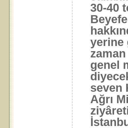
30-40 t
Beyefen
hakkın
yerine
zaman 
genel
diyece
seven 
Ağrı Mi
ziyâre
İstanb