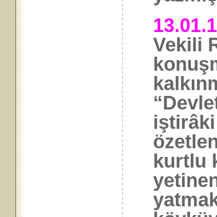
13.01.
Vekili
konuş
kalkın
“Devle
iştirâk
özetlen
kurtlu 
yetinen
yatmak