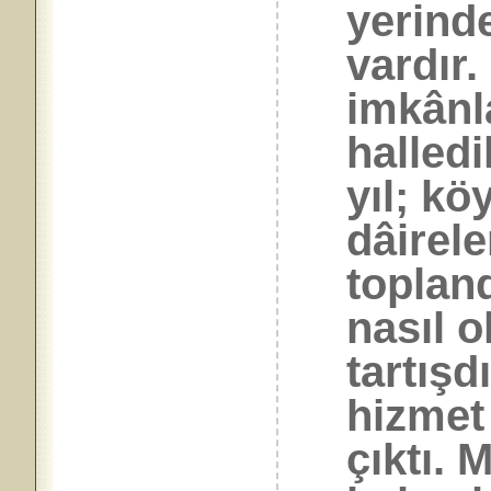
yerind
vardır
imkânl
halled
yıl; k
dâirele
toplan
nasıl o
tartışd
hizmet
çıktı. 