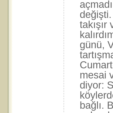
açmadı 
değişti
takışır
kalırdı
günü, V
tartışm
Cumarte
mesai v
diyor: 
köylerd
bağlı. 