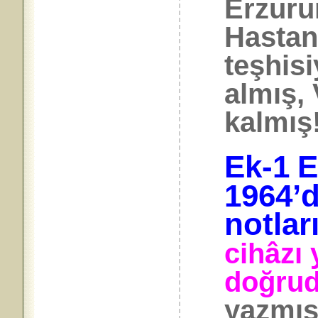
Erzuru
Hastan
teşhisi
almış,
kalmış!
Ek-1
E
1964’d
notlar
cihâzı 
doğru
yazmış