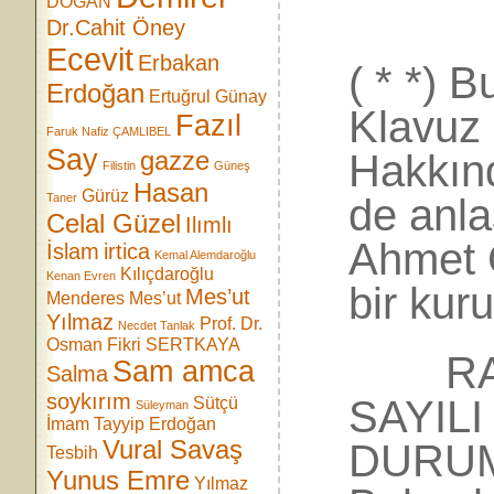
DOĞAN
Dr.Cahit Öney
Ecevit
Erbakan
( * *) 
Erdoğan
Ertuğrul Günay
Klavuz 
Fazıl
Faruk Nafiz ÇAMLIBEL
Say
Hakkın
gazze
Filistin
Güneş
Hasan
Gürüz
de anla
Taner
Celal Güzel
Ilımlı
Ahmet 
İslam
irtica
Kemal Alemdaroğlu
Kılıçdaroğlu
Kenan Evren
bir kuru
Mes’ut
Menderes
Mes’ut
Yılmaz
Prof. Dr.
Necdet Tanlak
Osman Fikri SERTKAYA
RAPOR
Sam amca
Salma
soykırım
SAYIL
Sütçü
Süleyman
İmam
Tayyip Erdoğan
Vural Savaş
DURUM)
Tesbih
Yunus Emre
Yılmaz