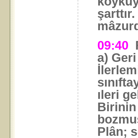
köyküy
şarttı
mâzurd
09:40
a) Geri
İlerlem
sınıfta
ıleri ge
Birinin
bozmuş
Plân; 