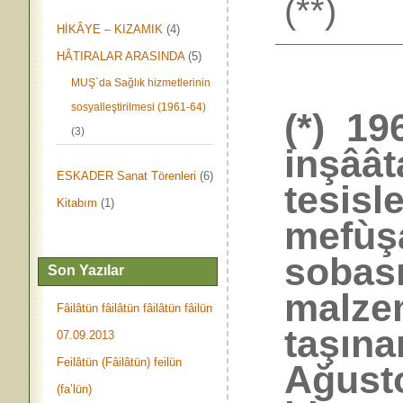
(**)
HİKÂYE – KIZAMIK
(4)
HÂTIRALAR ARASINDA
(5)
MUŞ`da Sağlık hizmetlerinin
sosyalleştirilmesi (1961-64)
(*) 19
(3)
inşâât
ESKADER Sanat Törenleri
(6)
tesisl
Kitabım
(1)
mefùş
sobası
Son Yazılar
malze
Fâilâtün fâilâtün fâilâtün fâilün
taşına
07.09.2013
Feilâtün (Fâilâtün) feilün
Ağust
(fa’lün)