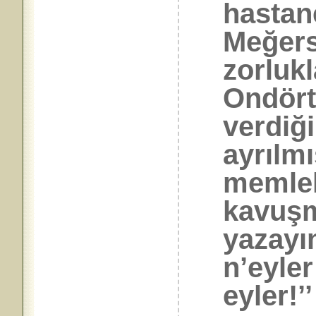
hastane
Meğers
zorlukl
Ondört
verdiğ
ayrılmı
memlek
kavuş
yazayı
n’eyler
eyler