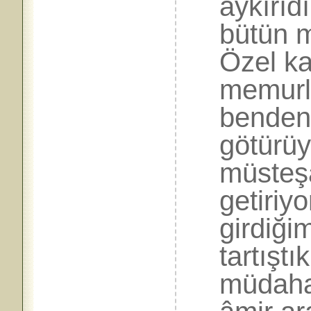
aykırıd
bütün m
Özel k
memurla
benden 
götürü
müsteşa
getiriy
girdiği
tartıştı
müdaha