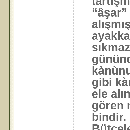
tartışm
“âşar” 
alışmış
ayakkab
sıkmaz
gününd
kànùnu
gibi k
ele alı
gören 
bindir.
Bütçele