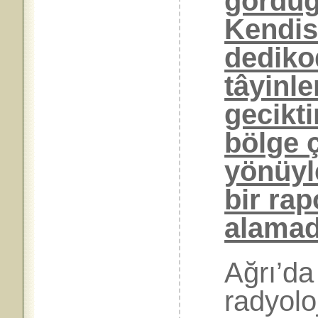
gördüğü
Kendis
dedikod
tâyinle
gecikti
bölge 
yönüyle
bir rap
alamad
Ağrı’da
radyoloj