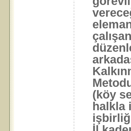
görevli
verece
eleman
çalışan
düzenl
arkada
Kalkın
Metodu
(köy se
halkla 
işbirli
İl kade