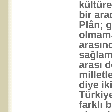
kültüre
bir ara
Plân; g
olmamal
arasın
sağlama
arası d
milletl
diye ik
Türkiy
farklı 