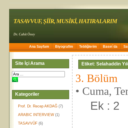
TASAVVUF, ŞİİR, MUSİKİ, HATIRALARIM
Dr. Cahit Öney
Ana Sayfam
Biyografim
Tebliğlerim
Basın`da
Sa
Site İçi Arama
Etiket: Selahaddin Yıl
3. Bölüm
• Cuma, Te
Kategoriler
Ek : 2
Prof. Dr. Recep AKDAĞ
(7)
ARABIC INTERVIEW
(1)
TASAVVÛF
(6)