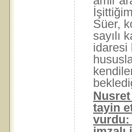
âmir ar
İşittiği
Süer, k
sayılı 
idaresi
hususla
kendile
bekledi
Nusret 
tayin e
vurdu:
imzalı 