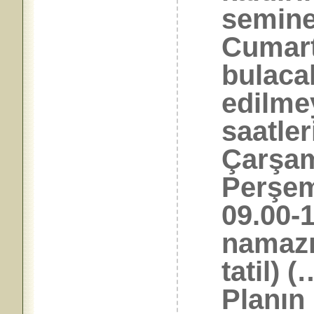
semine
Cumart
bulacak
edilme
saatler
Çarşam
Perşem
09.00-
namazı
tatil) 
Planın