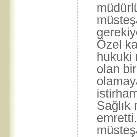
müdürlü
müsteşa
gerekiy
Özel k
hukuki 
olan bi
olamaya
istirha
Sağlık
emretti
müsteş