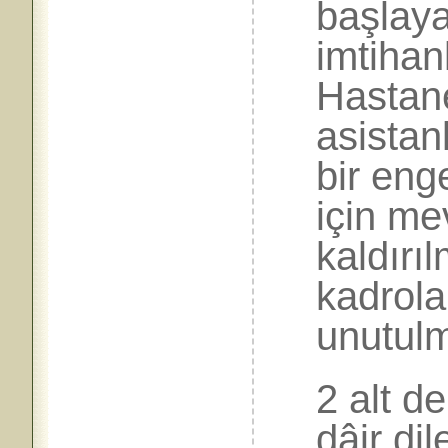
başlaya
imtihan
Hastane
asistan
bir enge
için me
kaldırı
kadrola
unutul
2 alt d
dâir di