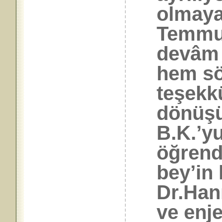
olmaya
Temmuz
devâm 
hem sö
teşekk
dönüşü
B.K.’y
öğrend
bey’in
Dr.Han
ve enj