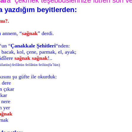
ar
a çekmek teşebbüslerinize lûtfen son ve
 yazdığım beyitlerden:
mı?.
 annem, “
sağnak
” derdi.
‘un “
Çanakkale Şehitleri
“nden:
ak, kol, çene, parmak, el, ayak;
dîlere
sağnak sağnak
!..
latün) feilâtün feilâtün feilün(fa’lün)
ısını şu güfte ile okurduk:
dere
 çıkar
kar
nere
m yer
ağnak
ynak