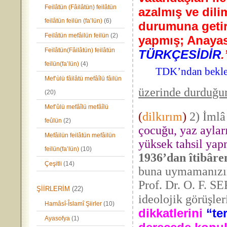
Feilâtün (Fâilâtün) feilâtün
azalmış ve dil
feilâtün feilün (fa’lün)
(6)
durumuna getir
Feilâtün mefâilün feilün
(2)
yapmış; Anaya
Feilâtün(Fâilâtün) feilâtün
TÜRKÇESİDİR
feilün(fa’lün)
(4)
TDK’ndan bekle
Mef’ùlü fâilâtü mefâîlü fâilün
üzerinde durduğu
(20)
Mef’ûlü mefâîlü mefâîlü
(
dilkırım
)
2) İmlâ
feûlün
(2)
çocuğu, yaz aylar
Mefâilün feilâtün mefâilün
yüksek tahsil yap
feilün(fa’lün)
(10)
1936’dan îtibâren
Çeşitli
(14)
buna uymamanızın
Prof. Dr. O. F. S
ŞİİRLERİM
(22)
ideolojik görüşle
Hamâsî-Îslamî Şiirler
(10)
dikkatlerini
“te
Ayasofya
(1)