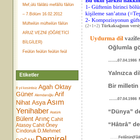
Bu okul şarkısı hakkın
Mef,ùlü fâilâtü mefâîlü fâilün
1- Güftenin birinci böl
kişileme san’atına (=Teş
– 7.Bölüm 16.02.2012
2- Kompozisyonun güfte-
Müfteilün müfteilün fâilün
(2+1+2)
Türkaksağının versiy
ARUZ VEZNİ (ÖĞRETİCİ
Uydurma dil
vazîfe
BİLGİLER)
Oğlumla gör
Feùlün feùlün feùlün feùl
……..07.04.1986 
Yalnızca dil
Etiketler
Bir milletin
Agah Oktay
8 yıl kesintisiz
Güner
Arif
Alemdaroğlu
…….07.04.1986 Me
Asım
Nihat Asya
Yenihaber
“Dünya” de
Atatürk
Bülent Arınç
Cahit
“Hâtırâ” den
Atasoy
Cahit Öney
Cindoruk
D.Mehmet
Demirel
…….
Feilâtün(Fâil