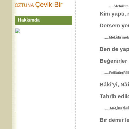
Çevik Bir
ÖZTUNA
….Mefâilün
Kim yaptı, n
Hakkımda
Dersem yer
…….Mef,ùlü me
Ben de yapt
Beğenirler 
…….Feilâtün(
Fâi
Bâkî’yi, Nâilî
Tahrîb edildi
……..Mef,ùlü fâ
Bir demir le