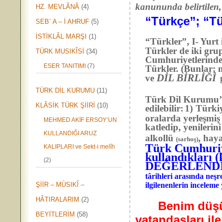
kanununda belirtilen, 
HZ. MEVLÂNÂ
(4)
“Türkçe”; “Tü
SEB` A – İ AHRUF
(5)
İSTİKLÂL MARŞI
(1)
“Türkler”, I- Yurt 
Türkler de iki gru
TÜRK MUSIKÎSİ
(34)
Cumhuriyetlerinde
ESER TANITIMI
(7)
Türkler. (Bunlar; m
DİL BİRLİĞİ
ve
g
TÜRK DİL KURUMU
(11)
Türk Dil Kurumu
KLÂSİK TÜRK ŞİİRİ
(10)
edilebilir:
1)
Türkiy
oralarda yerleşmiş
MEHMED AKİF ERSOY’UN
katledip, yenileri
KULLANDIĞI ARUZ
alkollü
, hay
(sarhoş)
Türk Cumhuriyet
KALIPLARI ve Sekt-i melîh
kullandıkları (
(2)
DEĞERLENDİRİ
târihleri arasında neş
ŞİİR – MÙSIKÎ –
ilgilenenlerin inceleme
HÂTIRALARIM
(2)
Benim düş
BEYİTLERİM
(58)
vatandaşları il