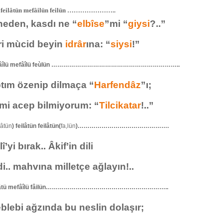
 feilâtün mefâilün feilün …………………..
eden, kasdı ne “
elbîse
”mi “
giysi
?..”
i mùcid beyin
idrâr
ına: “
siysi
!”
fâîlü mefâîlü feùlün ………………………………………………………..
ım özenip dilmaça “
Harfendâz
”ı;
mi acep bilmiyorum: “
Tilcikatar
!..”
lâtün
) feilâtün feilâtün(
fa,lün
)……………………………………….
’yi bırak.. Âkif’in dili
.. mahvına milletçe ağlayın!..
ilâtü mefâîlü fâilün……………………………………………………..
blebi ağzında bu neslin dolaşır;