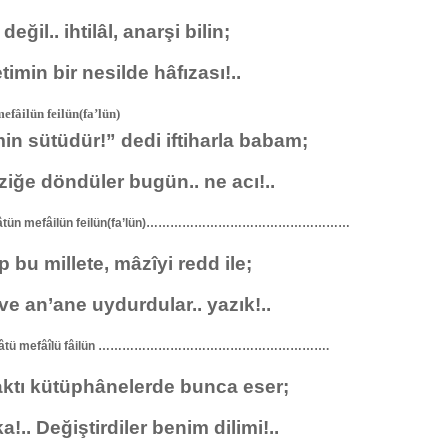
eğil.. ihtilâl, anarşi bilin;
timin bir nesilde hâfızası!..
efâilün feilün(fa’lün)
 sütüdür!” dedi iftiharla babam;
ğe döndüler bugün.. ne acı!..
lâtün mefâilün feilün(fa’lün)……………………………………………
bu millete, mâzîyi redd ile;
ve an’ane uydurdular.. yazık!..
ilâtü mefâîlü fâilün ………………………………………………….
tı kütüphânelerde bunca eser;
.. Değiştirdiler benim dilimi!..