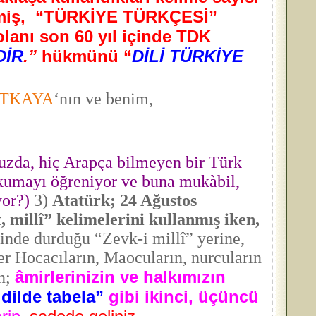
rilmiş, “TÜRKİYE TÜRKÇESİ”
lanı son 60 yıl içinde TDK
DİR
.”
hükmünü “
DİLİ TÜRKİYE
ERTKAYA
‘nın ve benim,
zda, hiç Arapça bilmeyen bir Türk
okumayı öğreniyor ve buna mukàbil,
yor?)
3)
Atatürk; 24 Ağustos
, millî” kelimelerini kullanmış iken,
de durduğu “Zevk-i millî” yerine,
r Hocacıların, Maocuların, nurcuların
âmirlerinizin ve halkımızın
n;
dilde tabela”
gibi ikinci, üçüncü