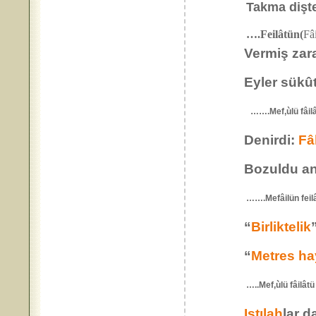
Takma dişte
….Feilâtün(
Fâ
Vermiş zarar
Eyler sükût..
…….Mef,ùlü fâi
Denirdi:
Fâ
Bozuldu an
…….Mefâilün feilât
“
Birliktelik
“
Metres ha
…..Mef,ùlü fâi
Istılah
lar d