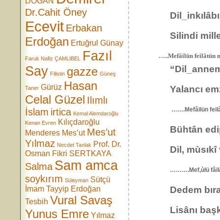
DOĞAN
Dr.Cahit Öney
Dil_inkılâbı d
Ecevit
Erbakan
Silindi mille
Erdoğan
Ertuğrul Günay
Fazıl
…..Mefâilün feilâtün m
Faruk Nafiz ÇAMLIBEL
Say
“Dil_annemin
gazze
Filistin
Güneş
Hasan
Gürüz
Yalancı emzi
Taner
Celal Güzel
Ilımlı
…….Mefâilün fei
İslam
irtica
Kemal Alemdaroğlu
Kılıçdaroğlu
Kenan Evren
Bühtân edip 
Mes’ut
Menderes
Mes’ut
Yılmaz
Prof. Dr.
Necdet Tanlak
Dil, mùsıkî 
Osman Fikri SERTKAYA
Sam amca
Salma
……….Mef,ùlü fâ
soykırım
Sütçü
Süleyman
İmam
Tayyip Erdoğan
Dedem bırak
Vural Savaş
Tesbih
Lisânı başka!
Yunus Emre
Yılmaz