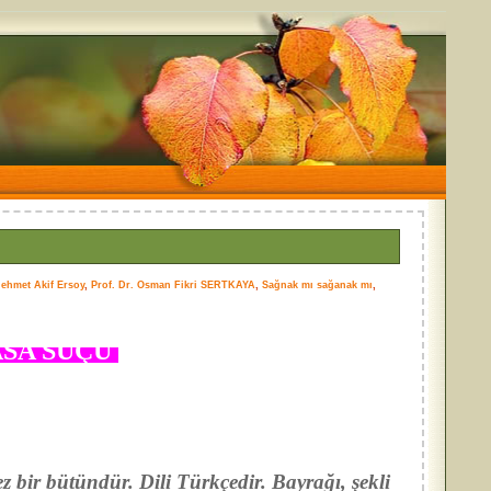
ehmet Akif Ersoy
,
Prof. Dr. Osman Fikri SERTKAYA
,
Sağnak mı sağanak mı
,
SA SUÇU
ez bir bütündür. Dili Türkçedir. Bayrağı, şekli