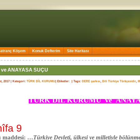
Satranç Köşem
Konuk Defterim
Site Haritası
 ve ANAYASA SUÇU
t, 2017
| Kategori:
TÜRK DİL KURUMU
| Etiketler: |
Tags:
DERE şarkısı
,
Dili Türkiye Türkçesidir
,
M
TÜRK DİL KURUMU ve ANAYA
îfa 9
ü maddesi: …
Türkiye Devleti, ülkesi ve milletiyle bölünm