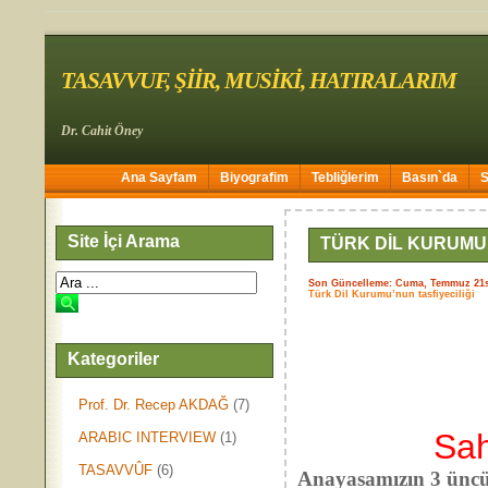
TASAVVUF, ŞİİR, MUSİKİ, HATIRALARIM
Dr. Cahit Öney
Ana Sayfam
Biyografim
Tebliğlerim
Basın`da
Site İçi Arama
TÜRK DİL KURUMU
Son Güncelleme: Cuma, Temmuz 21s
Türk Dil Kurumu’nun tasfiyeciliği
Kategoriler
Prof. Dr. Recep AKDAĞ
(7)
Sah
ARABIC INTERVIEW
(1)
TASAVVÛF
(6)
Anayasamızın 3 ünc