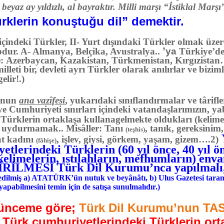
beyaz ay yıldızlı, al bayraktır. Milli marşı “İstiklal Marş
rklerin konuştuğu dil” demektir.
içindeki Türkler, II- Yurt dışındaki Türkler olmak üzer
’
pdur. A- Almanya, Belçika, Avustralya..
ya
Türkiye’d
: Azerbaycan, Kazakistan, Türkmenistan, Kırgızistan…
illeti bir, devleti ayrı Türkler olarak anılırlar ve bizi
elir!.)
’nun
ana vazîfesi
, yukarıdaki sınıflandırmalar ve târifl
e Cumhuriyeti sınırları içindeki vatandaşlarımızın, yab
 Türklerin ortaklaşa kullanagelmekte oldukları (kelimel
ni uydurmamak.. Misâller: Tanı
, tanık, gereksinim,
(teşhis)
at kadını
, işlev, giysi, görkem, yaşam, gizem….
2)
(fâhişe)
lerindeki Türklerin (60 yıl önce, 40 yıl ön
kelimelerin, ıstılahların, mefhumların) enva
LMESİ Türk Dil Kurumu’nca yapılmalı, n
redilmiş a) ATATÜRK’ün nutuk ve beyânâtı, b) Ulus Gazetesi tarana
 yapabilmesini temin için de satışa sunulmalıdır.)
ünceme göre;
Türk Dil Kurumu’nun TA
e Türk cumhuriyetlerindeki Türklerin ort