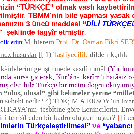
imizin “TÜRKÇE” olmak vasfı kaybetti
ilmiştir. TBMM’nin bile yapması yasak o
samızın 3 üncü maddesi “
DİLİ
TÜRKÇE
.”
şeklinde tagyîr etmiştir
.
Muhterem
Prof. Dr. Osman Fikri S
diklerim:
muz hususlar
[[
1)
Tasfiyecilik
-dilde ırkçılık
 kàidelerini geliştirmede kasdî ihmâl
(Yurdumu
ında kursa giderek, Kur’ân-ı kerîm’i hatâsız 
mış olsa bile Türkçe bir metni doğru okuyamı
 “ulus, ulusal” gibi kelimeler yerine “millet
 sebebi nedir? 4) TDK; M.A.ERSOY’un üzerin
ERTKAYA’nın tesbîtine göre Lenincilerin, Enve
rini temsîl eden bir kadro oluşturmuştur?
]]
ike
rimlerin Türkçeleştirilmesi”
ve
“yabancı 