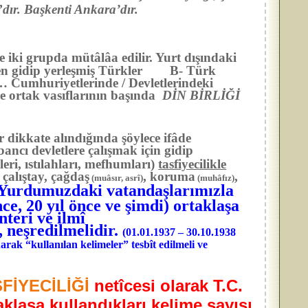
ı”dır. Başkenti Ankara’dır.
e iki grupda mütâlâa edilir. Yurt dışındaki
en gidip yerleşmiş Türkler B- Türk
 Cumhuriyetlerinde / Devletlerindeki
mle ortak vasıflarının başında
DİN BİRLİĞİ
er dikkate alındığında şöylece ifâde
ancı devletlere çalışmak için gidip
eri, ıstılahları, mefhumları)
tasfiyecilikle
 çalıştay, çağdaş
, koruma
,
(muâsır, asrî)
(muhâfız)
Yurdumuzdaki vatandaşlarımızla
ce, 20 yıl önce ve şimdi) ortaklaşa
nteri ve ilmî
eşredilmelidir.
(01.01.1937 – 30.10.1938
rak “kullanılan kelimeler” tesbît edilmeli ve
SFİYECİLİĞİ
netîcesi olarak T.C.
aklaşa kullandıkları kelime sayısı