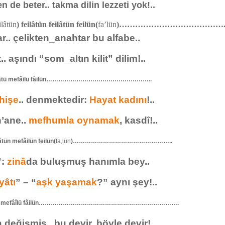
n de beter.. takma dilin lezzeti yok!..
ilâtün
) feilâtün feilâtün feilün(
fa’lün
)…………………………………
.. çelikten_anahtar bu alfabe..
 aşındı “som_altın kilit” dilim!..
lâtü mefâilü fâilün……………………………………………..
hişe
.. denmektedir:
Hayat kadını
!..
’ane..
mefhumla oynamak
, kasdî!..
ün mefâilün feilün(
fa,lün
)…………………………………………..
”:
zinâ
da buluşmuş hanımla bey..
yâtı
” – “
aşk yaşamak
?” aynı şey!..
lâtü mefâîlü fâilün…………………………………………………………….
a değişmiş.. bu devir, böyle devir!..