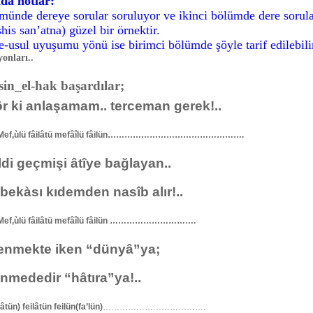
da notlar:
ümünde dereye sorular soruluyor ve ikinci bölümde dere sorular
his san’atna) güzel bir örnektir.
usul uyuşumu yönü ise birimci bölümde şöyle tarif edilebilir
onları..
sin_el-hak başardılar;
 ki anlaşamam.. terceman gerek!..
Mef,ùlü fâilâtü mefâîlü fâilün………………………………………….
di geçmişi âtîye bağlayan..
 bekàsı kıdemden nasîb alır!..
f,ùlü fâilâtü mefâîlü fâilün ………………………….
nmekte iken “dünyâ”ya;
mededir “hâtıra”ya!..
âtün) feilâtün feilün(fa’lün)
……………………………….