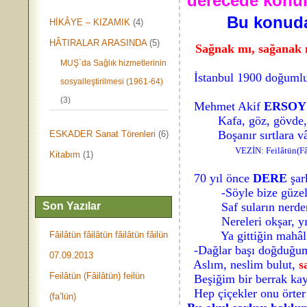
derecede konul
Bu konuda
HİKÂYE – KIZAMIK
(4)
HÂTIRALAR ARASINDA
(5)
Sağnak mı, sağanak 
MUŞ`da Sağlık hizmetlerinin
İstanbul 1900 doğumlu
sosyalleştirilmesi (1961-64)
(3)
Mehmet Akif
ERSOY
Kafa, göz, gövde, bac
Boşanır sırtlara vâ
ESKADER Sanat Törenleri
(6)
VEZİN: Feilâtün(Fâi
Kitabım
(1)
70 yıl önce
DERE
şark
-Söyle bize güzel 
Son Yazılar
Saf suların nerden
Nereleri okşar, yı
Ya gittiğin mahâl 
Fâilâtün fâilâtün fâilâtün fâilün
-Dağlar başı doğduğu
07.09.2013
Aslım, neslim bulut,
s
Feilâtün (Fâilâtün) feilün
Beşiğim bir berrak ka
Hep çiçekler onu örter
(fa’lün)