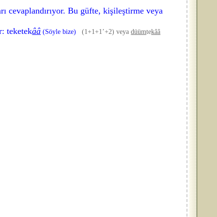
ı cevaplandırıyor. Bu güfte, kişileştirme veya
: teketek
ââ
(Söyle bize)
(1+1+1’+2) veya
düüm
te
kââ