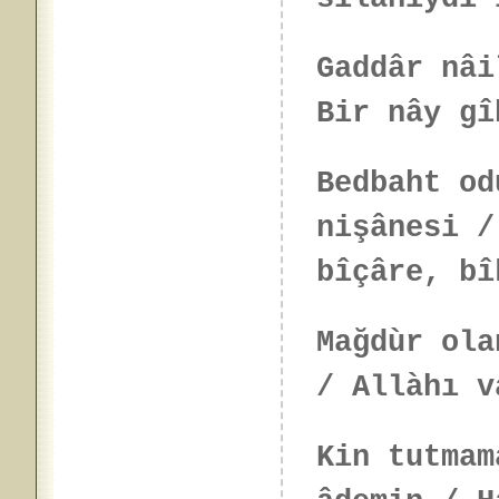
Gaddâr nâi
Bir nây g
Bedbaht od
nişânesi /
bîçâre, bî
Mağdùr ola
/ Allàhı v
Kin tutmam