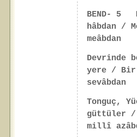
BEND- 5 B
hâbdan / M
meâbdan
Devrinde b
yere / Bir
sevâbdan
Tonguç, Yü
güttüler /
millî azâb