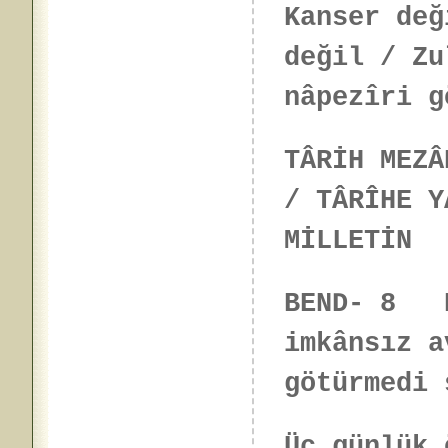
Kanser değ
değil / Zu
nâpezîri g
TÂRİH MEZÂ
/ TÂRÎHE Y
MİLLETİN
BEND- 8 B
imkânsız a
götürmedi 
Üç günlük 