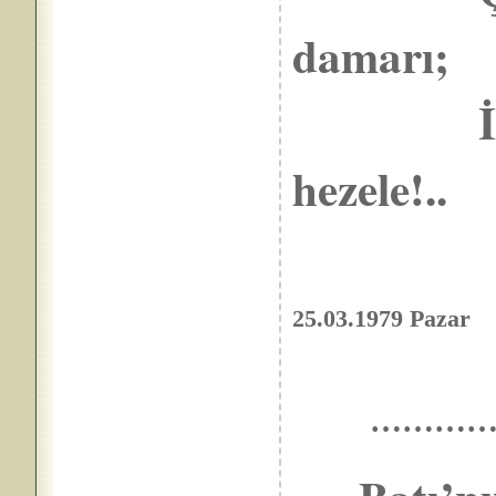
damarı;
İçmiş_i
hezele!..
25.03.1979 Pazar
………