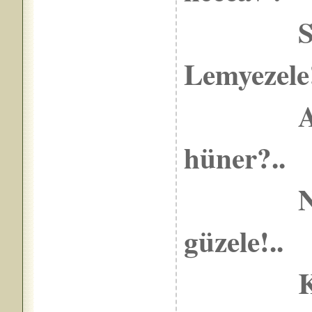
Saygıs
Lemyezele!
Ana-avr
hüner?..
Ne gari
güzele!..
Kim ok