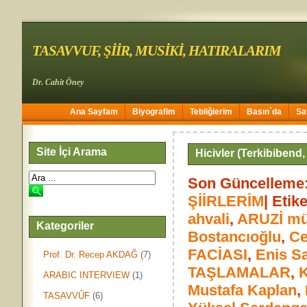
TASAVVUF, ŞİİR, MUSİKİ, HATIRALARIM
Dr. Cahit Öney
Ana Sayfam
Biyografim
Tebliğlerim
Basın`da
Sa
Site İçi Arama
Hicivler (Terkibibend,
Son Güncelleme:
ŞİİRLERİM
| Etik
ahvali
,
ARUZİ mü
Kategoriler
Bostancıoğlu
,
Ce
FACİASI
,
Enis S
Prof. Dr. Recep AKDAĞ
(7)
TAŞLAMALAR
,
ARABIC INTERVIEW
(1)
Mustafa Kaplan
,
TASAVVÛF
(6)