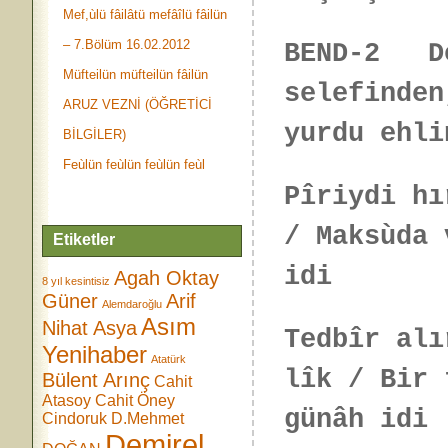
Mef,ùlü fâilâtü mefâîlü fâilün
– 7.Bölüm 16.02.2012
BEND-2 De
Müfteilün müfteilün fâilün
selefinden
ARUZ VEZNİ (ÖĞRETİCİ
yurdu ehli
BİLGİLER)
Feùlün feùlün feùlün feùl
Pîriydi hı
/ Maksùda 
Etiketler
idi
Agah Oktay
8 yıl kesintisiz
Güner
Arif
Alemdaroğlu
Asım
Nihat Asya
Tedbîr alı
Yenihaber
Atatürk
lîk / Bir 
Bülent Arınç
Cahit
Atasoy
Cahit Öney
günâh idi
Cindoruk
D.Mehmet
Demirel