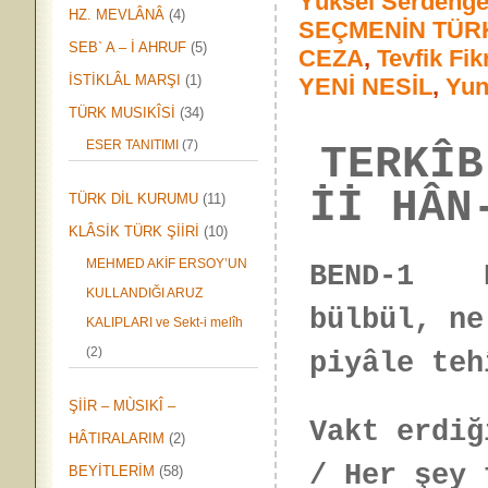
Yüksel Serdenge
HZ. MEVLÂNÂ
(4)
SEÇMENİN TÜR
SEB` A – İ AHRUF
(5)
CEZA
,
Tevfik Fik
İSTİKLÂL MARŞI
(1)
YENİ NESİL
,
Yun
TÜRK MUSIKÎSİ
(34)
ESER TANITIMI
(7)
TERKÎB
İİ HÂN
TÜRK DİL KURUMU
(11)
KLÂSİK TÜRK ŞİİRİ
(10)
MEHMED AKİF ERSOY’UN
BEND-1 Bâ
KULLANDIĞI ARUZ
bülbül, ne
KALIPLARI ve Sekt-i melîh
(2)
piyâle teh
ŞİİR – MÙSIKÎ –
Vakt erdiğ
HÂTIRALARIM
(2)
/ Her şey 
BEYİTLERİM
(58)