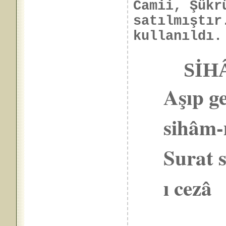
Camii, Şükr
satılmıştır
kullanıldı.
SİHÂM
Aşıp ge
sihâm-
Surat 
ı cezâ