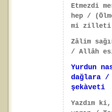
Etmezdi me
hep / (Ölm
mi zilleti
Zâlim sağı
/ Allâh es
Yurdun na
dağlara /
şekàveti
Yazdım ki,