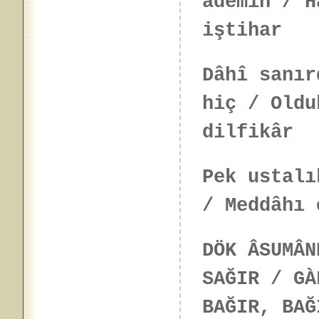
âdemin / H
iştihar
Dâhî sanır
hiç / Oldu
dilfikâr
Pek ustalı
/ Meddâhı 
DÖK ÂSUMÂN
SAĞIR / GÀ
BAĞIR, BAĞ