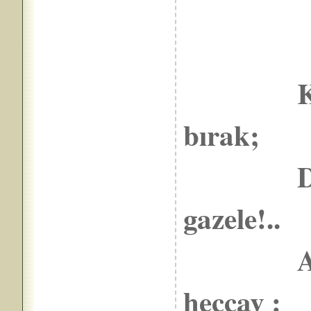
—
Küfrü b
bırak;
Dönüve
gazele!..
Aynı şe
heccav :