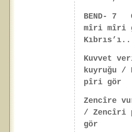
BEND- 7 C
mîri mîri 
Kıbrıs’ı..
Kuvvet ver
kuyruğu / 
pîri gör
Zencîre vu
/ Zencîri 
gör