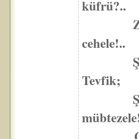
küfrü?..
Zevk al
cehele!..
Şâir Eş
Tevfik;
Şöhret
mübtezele!
Çatlamı