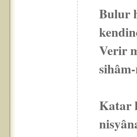
Bulur 
kendin
Verir 
sihâm-
Katar k
nisyân