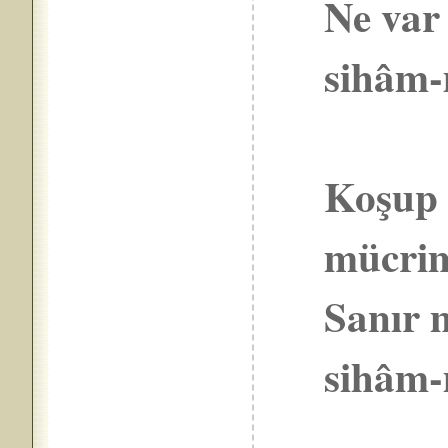
Ne var 
sihâm-
Koşup 
mücri
Sanır 
sihâm-