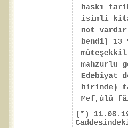
baskı tari
isimli kit
not vardır
bendi) 13 
müteşekkil
mahzurlu 
Edebiyat d
birinde) t
Mef,ùlü fâ
(*) 11.08.1
Caddesindek