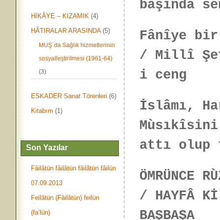
başında se
HİKÂYE – KIZAMIK
(4)
HÂTIRALAR ARASINDA
(5)
Fânîye bir
MUŞ`da Sağlık hizmetlerinin
/ Millî Şe
sosyalleştirilmesi (1961-64)
i ceng
(3)
ESKADER Sanat Törenleri
(6)
İslâmı, Ha
Kitabım
(1)
Mùsıkîsini
attı olup 
Son Yazılar
Fâilâtün fâilâtün fâilâtün fâilün
ÖMRÜNCE RÙ
07.09.2013
/ HAYFÂ Kİ
Feilâtün (Fâilâtün) feilün
BAŞBAŞA
(fa’lün)