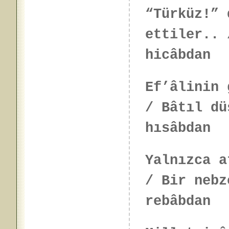
“Türküz!” 
ettiler.. 
hicâbdan
Ef’âlinin 
/ Bâtıl dü
hısâbdan
Yalnızca a
/ Bir nebz
rebâbdan