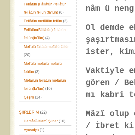
Feilâtün (Fâilâtün) feilâtün
nâm ü neng
feilâtün feilün (fa’lün)
(6)
Feilâtün mefâilün feilün
(2)
Ol demde e
Feilâtün(Fâilâtün) feilâtün
şaşırtması
feilün(fa’lün)
(4)
Mef’ùlü fâilâtü mefâîlü fâilün
ister, kim
(20)
Mef’ûlü mefâîlü mefâîlü
Vaktiyle e
feûlün
(2)
Mefâilün feilâtün mefâilün
gören / Be
feilün(fa’lün)
(10)
mı kabri t
Çeşitli
(14)
Mâzî olup 
ŞİİRLERİM
(22)
Hamâsî-Îslamî Şiirler
(10)
/ İbret ki
Ayasofya
(1)