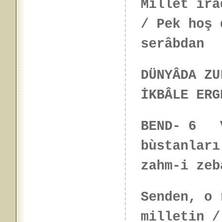
Millet irâ
/ Pek hoş 
serâbdan
DÜNYÂDA ZU
İKBÂLE ERG
BEND- 6 V
bùstanları
zahm-i zeb
Senden, o 
milletin /