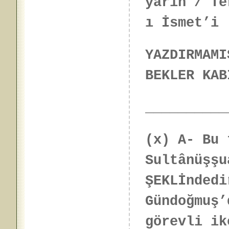
yarın / Te
ı İsmet’i
YAZDIRMAMI
BEKLER KAB
__________
(x) A- Bu 
Sultânüşşu
ŞEKLİndedi
Gündoğmuş’
görevli i