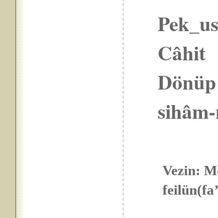
Pek_ust
Câhit
Dönüp 
sihâm-
Vezin: M
feilün(fa