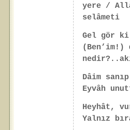
yere / All
selâmeti
Gel gör ki
(Ben’im!) 
nedir?..ak
Dâim sanıp
Eyvâh unut
Heyhât, vu
Yalnız bır