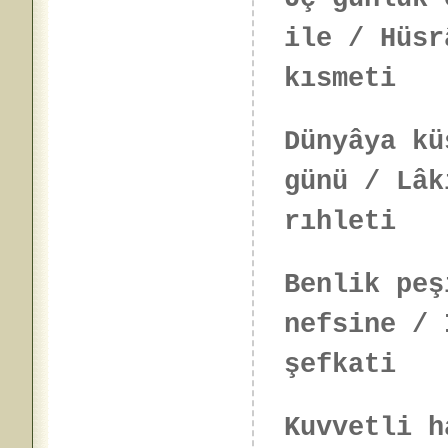
ile / Hüsr
kısmeti
Dünyâya kü
günü / Lâk
rıhleti
Benlik peş
nefsine / 
şefkati
Kuvvetli h