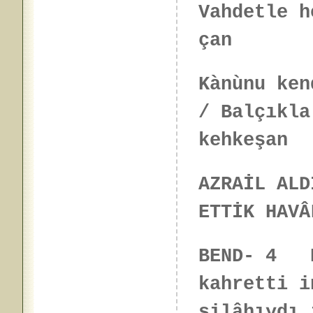
Vahdetle h
çan
Kànùnu ken
/ Balçıkla
kehkeşan
AZRAİL ALD
ETTİK HAVÂ
BEND- 4 B
kahretti i
silâhıydı 