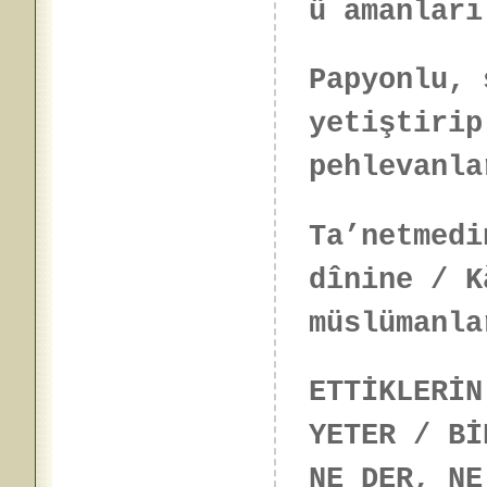
ü amanları
Papyonlu, 
yetiştirip
pehlevanl
Ta’netmedi
dînine / K
müslümanla
ETTİKLERİN
YETER / Bİ
NE DER, NE