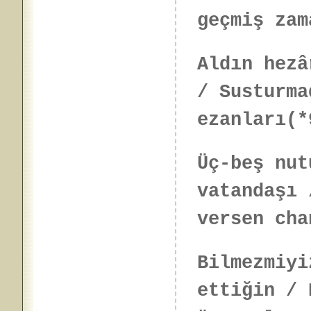
geçmiş zam
Aldın hezâ
/ Susturma
ezanları(*
Üç-beş nut
vatandaşı 
versen cha
Bilmezmiyi
ettiğin / 