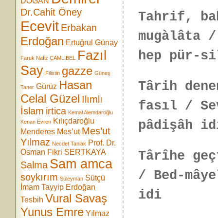
DOĞAN
Dr.Cahit Öney
Tahrif, ba
Ecevit
Erbakan
mugàlâta /
Erdoğan
Ertuğrul Günay
Fazıl
hep pür-si
Faruk Nafiz ÇAMLIBEL
Say
gazze
Filistin
Güneş
Hasan
Târih dene
Gürüz
Taner
Celal Güzel
Ilımlı
fasıl / Se
İslam
irtica
Kemal Alemdaroğlu
Kılıçdaroğlu
pâdişâh id
Kenan Evren
Mes’ut
Menderes
Mes’ut
Yılmaz
Prof. Dr.
Necdet Tanlak
Osman Fikri SERTKAYA
Târîhe geç
Sam amca
Salma
/ Bed-mâye
soykırım
Sütçü
Süleyman
İmam
Tayyip Erdoğan
idi
Vural Savaş
Tesbih
Yunus Emre
Yılmaz