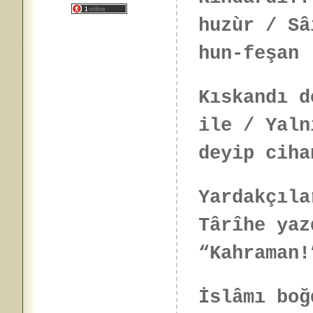
huzùr / Sâ
hun-feşan
Kıskandı d
ile / Yaln
deyip ciha
Yardakçıla
Târîhe yaz
“Kahraman!
İslâmı boğ