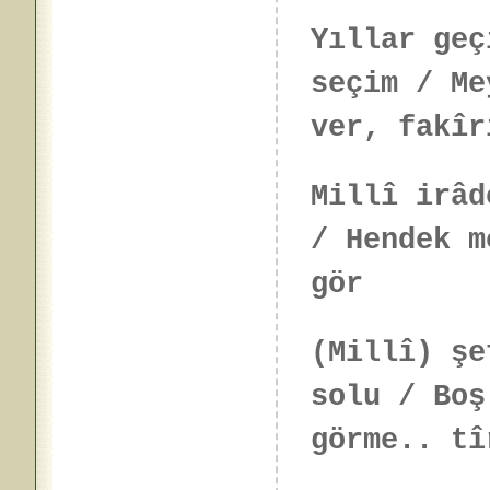
Yıllar geç
seçim / Me
ver, fakîr
Millî irâd
/ Hendek m
gör
(Millî) şe
solu / Boş
görme.. tî