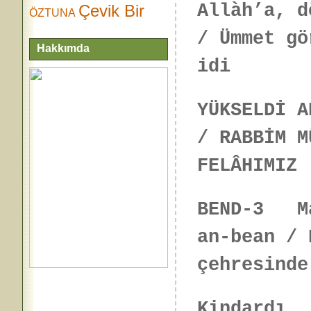
Allàh’a, d
Çevik Bir
ÖZTUNA
/ Ümmet gö
Hakkımda
idi
YÜKSELDİ A
/ RABBİM M
FELÂHIMIZ
BEND-3 Ma
an-bean / 
çehresinde
Kindardı..