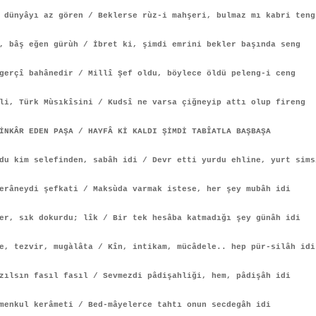
 dünyâyı az gören / Beklerse rùz-i mahşeri, bulmaz mı kabri teng
, bâş eğen gürùh / İbret ki, şimdi emrini bekler başında seng
gerçî bahânedir / Millî Şef oldu, böylece öldü peleng-i ceng
li, Türk Mùsıkîsini / Kudsî ne varsa çiğneyip attı olup fireng
İNKÂR EDEN PAŞA / HAYFÂ Kİ KALDI ŞİMDİ TABÎATLA BAŞBAŞA
u kim selefinden, sabâh idi / Devr etti yurdu ehline, yurt sims
erâneydi şefkati / Maksùda varmak istese, her şey mubâh idi
er, sık dokurdu; lîk / Bir tek hesâba katmadığı şey günâh idi
e, tezvir, mugàlâta / Kîn, intikam, mücâdele.. hep pür-silâh idi
zılsın fasıl fasıl / Sevmezdi pâdişahliği, hem, pâdişâh idi
menkul kerâmeti / Bed-mâyelerce tahtı onun secdegâh idi