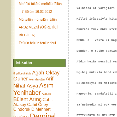
Mef,ùlü fâilâtü mefâîlü fâilün
Yalnızca at yarışları 
– 7.Bölüm 16.02.2012
Millet irâdesiyle hita
Müfteilün müfteilün fâilün
ARUZ VEZNİ (ÖĞRETİCİ
DÜNYÂDA ZULM EDEN NİCE
BİLGİLER)
BEND- 6 Vaktâ ki bâğı
Feùlün feùlün feùlün feùl
Senden, o rütbe baksan
Aldın hezâr mescidi ya
Etiketler
Agah Oktay
Üç-beş nutukla bend ed
8 yıl kesintisiz
Güner
Arif
Alemdaroğlu
Bilmezmiyiz bu Millete
Asım
Nihat Asya
Yenihaber
Atatürk
Papyonlu, sandaletli 
Bülent Arınç
Cahit
Atasoy
Cahit Öney
Ta’netmedin mi yok yer
Cindoruk
D.Mehmet
Demirel
ETTİKLERİN BU MİLLETE 