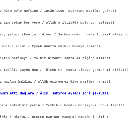
e hükm eyle nefsine / İnsân isen, esirgeme mazlùma şefkati
a gam çekme boş yere / Allàh’a ilticâda bulursun selâmeti
ri, yalnız (Ben’im!) diyor / Sarhoş mudur, nedir?..akıl almaz bu
 mülk-i âlemi / Eyvâh unuttu mülk-i bekàya azîmeti
aptan sefîneyi / Yalnız bıraktı sonra da bîçâre milleti
e teklîfi şuydu hep / (Ölmek mi, yoksa sîneye çekmek mi zilleti)
ı mazlum ümîdini / Allâh esirgemez diye mazlùma rahmeti
hükm etti dağlara / Âlim, şehirde eyledi icrâ şekàveti
okur ahfâdımız yarın / Terkîb-i bend-i mersiye-i Hân-ı İsmet’i
ÂMÂL-i SÂLİHA / BEKLER KABİRDE MAHŞERİ MAHRÙM-İ FÂTİHA