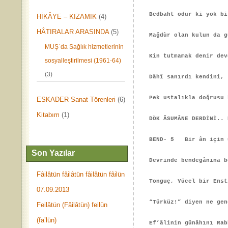
Bedbaht odur ki yok bi
HİKÂYE – KIZAMIK
(4)
HÂTIRALAR ARASINDA
(5)
Mağdùr olan kulun da g
MUŞ`da Sağlık hizmetlerinin
Kin tutmamak denir dev
sosyalleştirilmesi (1961-64)
(3)
Dâhî sanırdı kendini, 
Pek ustalıkla doğrusu 
ESKADER Sanat Törenleri
(6)
Kitabım
(1)
DÖK ÂSUMÂNE DERDİNİ.. 
BEND- 5 Bir ân için u
Son Yazılar
Devrinde bendegânına b
Fâilâtün fâilâtün fâilâtün fâilün
Tonguç, Yücel bir Enst
07.09.2013
“Türküz!” diyen ne gen
Feilâtün (Fâilâtün) feilün
(fa’lün)
Ef’âlinin günâhını Rab