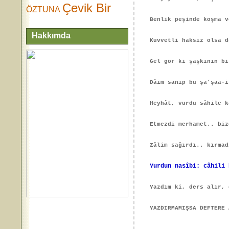
Çevik Bir
ÖZTUNA
Benlik peşinde koşma v
Hakkımda
Kuvvetli haksız olsa d
Gel gör ki şaşkının bi
Dâim sanıp bu şa’şaa-i
Heyhât, vurdu sâhile k
Etmezdi merhamet.. biz
Zâlim sağırdı.. kırmad
Yurdun nasîbi: câhili 
Yazdım ki, ders alır, 
YAZDIRMAMIŞSA DEFTERE 