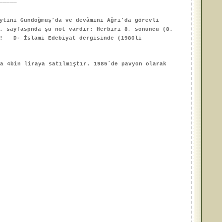
_____
ytini Gündoğmuş’da ve devâmını Ağrı’da görevli
. sayfaspnda şu not vardır: Herbiri 8, sonuncu (8.
ür! D- İslami Edebiyat dergisinde (1980li
`a 4bin liraya satılmıştır. 1985`de pavyon olarak