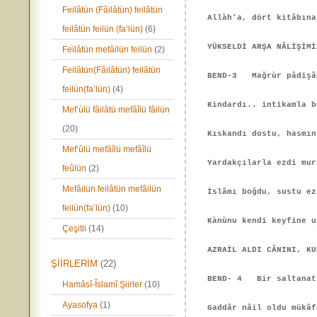
Feilâtün (Fâilâtün) feilâtün
Allàh’a, dört kitâbına
feilâtün feilün (fa’lün)
(6)
YÜKSELDİ ARŞA NÂLİŞİMİ
Feilâtün mefâilün feilün
(2)
Feilâtün(Fâilâtün) feilâtün
BEND-3 Mağrùr pâdişâh
feilün(fa’lün)
(4)
Kindardı.. intikamla b
Mef’ùlü fâilâtü mefâîlü fâilün
(20)
Kıskandı dostu, hasmın
Mef’ûlü mefâîlü mefâîlü
Yardakçılarla ezdi mur
feûlün
(2)
Mefâilün feilâtün mefâilün
İslâmı boğdu, sustu ez
feilün(fa’lün)
(10)
Kànùnu kendi keyfine u
Çeşitli
(14)
AZRAİL ALDI CÂNINI, KU
ŞİİRLERİM
(22)
BEND- 4 Bir saltanat 
Hamâsî-Îslamî Şiirler
(10)
Ayasofya
(1)
Gaddâr nâil oldu mükâ