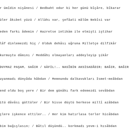
r ümîdin nişânesi / Bedbaht odur ki her günü bîçâre, bîkarar
üler âkıbet yüzü / Allàhı var, şefâati mâlûm Nebîsi var
eden farkı âdemin / Hazretse intikàm ile etmişti iştihar
lâf dinlemezdi hiç / Olduk dehâsı uğruna Milletçe dilfikâr
kurmuştu dâmını / Meddâhı olmayanları addeyleyip şikâr
DUYMAZ PAŞAM, SAĞIR / GÀFİL!.. NASÎBİN AKSİSADÂDIR; BAĞIR, BAĞIR
yanmadı dünyâda hâbdan / Memnundu dalkavukları İsmet-meâbdan
end oldu boş yere / Bir dem günâhı fark edemezdi sevâbdan
itü dâvâsı güttüler / Bir hisse düştü herkese millî azâbdan
çlere işkence ettiler.. / Her kim hatırlasa terler hicâbdan
bim bağışlasın; / Bâtıl düşündü.. korkmadı yevm-i hısâbdan