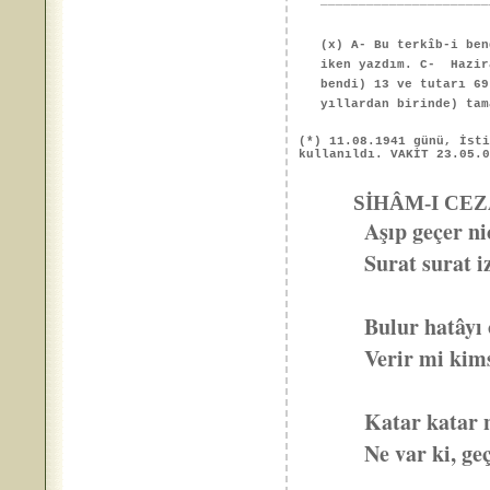
______________________
(x) A- Bu terkîb-i ben
iken yazdım. C- Hazir
bendi) 13 ve tutarı 6
yıllardan birinde) tam
(*) 11.08.1941 günü, İst
kullanıldı. VAKİT 23.05.
SİHÂM-I CEZ
Aşıp geçer ni
Surat surat i
Bulur hatâyı
Verir mi kims
Katar katar n
Ne var ki, ge