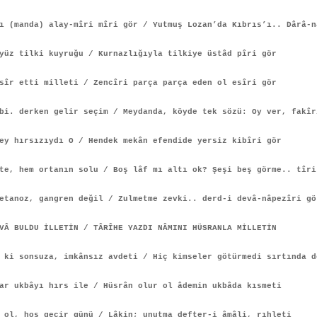
 (manda) alay-mîri mîri gör / Yutmuş Lozan’da Kıbrıs’ı.. Dârâ-n
yüz tilki kuyruğu / Kurnazlığıyla tilkiye üstâd pîri gör
sîr etti milleti / Zencîri parça parça eden ol esîri gör
bi. derken gelir seçim / Meydanda, köyde tek sözü: Oy ver, fakîr
ey hırsızıydı O / Hendek mekân efendide yersiz kibîri gör
te, hem ortanın solu / Boş lâf mı altı ok? Şeşi beş görme.. tîri
etanoz, gangren değil / Zulmetme zevki.. derd-i devâ-nâpezîri gö
VÂ BULDU İLLETİN / TÂRÎHE YAZDI NÂMINI HÜSRANLA MİLLETİN
ki sonsuza, imkânsız avdeti / Hiç kimseler götürmedi sırtında d
ar ukbâyı hırs ile / Hüsrân olur ol âdemin ukbâda kısmeti
 ol, hoş geçir günü / Lâkin; unutma defter-i âmâli, rıhleti