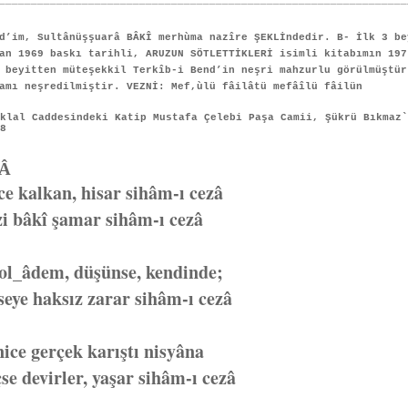
________________________________________________________________
d’im, Sultânüşşuarâ BÂKÎ merhùma nazîre ŞEKLİndedir. B- İlk 3 be
an 1969 baskı tarihli, ARUZUN SÖTLETTİKLERİ isimli kitabımın 197
9 beyitten müteşekkil Terkîb-i Bend’in neşri mahzurlu görülmüşt
amı neşredilmiştir. VEZNİ: Mef,ùlü fâilâtü mefâîlü fâilün
iklal Caddesindeki Katip Mustafa Çelebi Paşa Camii, Şükrü Bıkmaz
08
Â
ce kalkan, hisar sihâm-ı cezâ
zi bâkî şamar sihâm-ı cezâ
 ol_âdem, düşünse, kendinde;
eye haksız zarar sihâm-ı cezâ
ice gerçek karıştı nisyâna
çse devirler, yaşar sihâm-ı cezâ