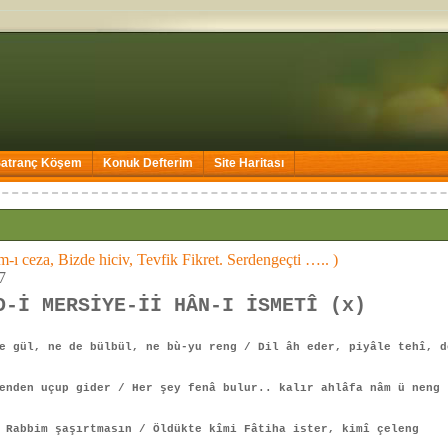
Satranç Köşem
Konuk Defterim
Site Haritası
m-ı ceza, Bizde hiciv, Tevfik Fikret. Serdengeçti ….. )
7
D-İ MERSİYE-İİ HÂN-I İSMETÎ (x)
gül, ne de bülbül, ne bù-yu reng / Dil âh eder, piyâle tehî, d
enden uçup gider / Her şey fenâ bulur.. kalır ahlâfa nâm ü neng
 Rabbim şaşırtmasın / Öldükte kîmi Fâtiha ister, kimî çeleng