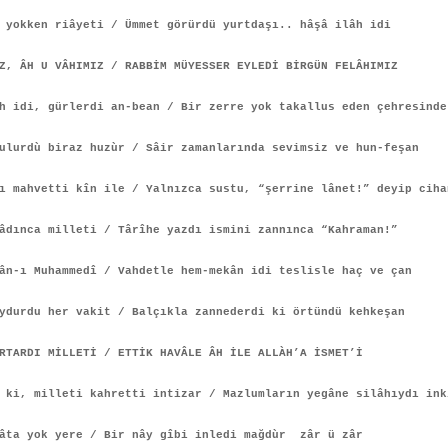
 yokken riâyeti / Ümmet görürdü yurtdaşı.. hâşâ ilâh idi
Z, ÂH U VÂHIMIZ / RABBİM MÜYESSER EYLEDİ BİRGÜN FELÂHIMIZ
 idi, gürlerdi an-bean / Bir zerre yok takallus eden çehresinde
ulurdù biraz huzùr / Sâir zamanlarında sevimsiz ve hun-feşan
ı mahvetti kîn ile / Yalnızca sustu, “şerrine lânet!” deyip ciha
âdınca milleti / Târîhe yazdı ismini zannınca “Kahraman!”
ân-ı Muhammedî / Vahdetle hem-mekân idi teslisle haç ve çan
ydurdu her vakit / Balçıkla zannederdi ki örtündü kehkeşan
RTARDI MİLLETİ / ETTİK HAVÂLE ÂH İLE ALLÀH’A İSMET’İ
ki, milleti kahretti intizar / Mazlumların yegâne silâhıydı ink
fâta yok yere / Bir nây gîbi inledi mağdùr zâr ü zâr