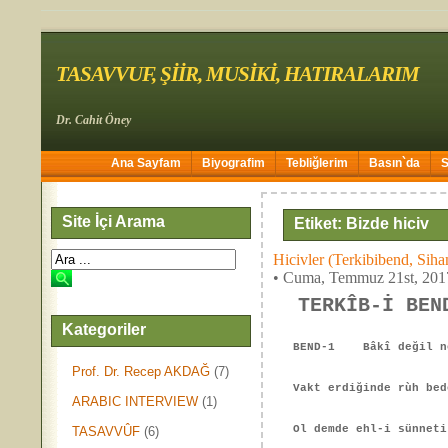
TASAVVUF, ŞİİR, MUSİKİ, HATIRALARIM
Dr. Cahit Öney
Ana Sayfam
Biyografim
Tebliğlerim
Basın`da
Site İçi Arama
Etiket: Bizde hiciv
Hicivler (Terkibibend, Siha
• Cuma, Temmuz 21st, 201
TERKÎB-İ BEN
Kategoriler
BEND-1 Bâkî değil ne 
Prof. Dr. Recep AKDAĞ
(7)
Vakt erdiğinde rùh bed
ARABIC INTERVIEW
(1)
Ol demde ehl-i sünneti
TASAVVÛF
(6)