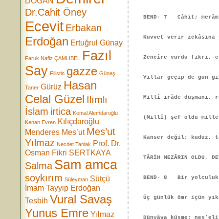
DOĞAN
Dr.Cahit Öney
BEND- 7 Câhit; merâmı
Ecevit
Erbakan
Kuvvet verir zekâsına 
Erdoğan
Ertuğrul Günay
Fazıl
Zencîre vurdu fikri, e
Faruk Nafiz ÇAMLIBEL
Say
gazze
Filistin
Güneş
Yıllar geçip de gün gi
Hasan
Gürüz
Taner
Celal Güzel
Ilımlı
Millî irâde düşmanı, r
İslam
irtica
Kemal Alemdaroğlu
(Millî) şef oldu mille
Kılıçdaroğlu
Kenan Evren
Mes’ut
Menderes
Mes’ut
Kanser değil; kuduz, t
Yılmaz
Prof. Dr.
Necdet Tanlak
Osman Fikri SERTKAYA
TÂRİH MEZÂRIN OLDU, DE
Sam amca
Salma
soykırım
Sütçü
BEND- 8 Bir yolculuk 
Süleyman
İmam
Tayyip Erdoğan
Vural Savaş
Üç günlük ömr içün yık
Tesbih
Yunus Emre
Yılmaz
Dünyâya küsme; neş’eli