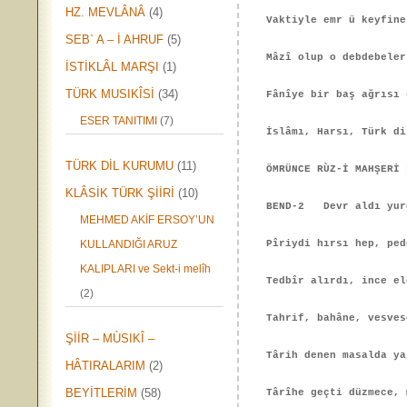
HZ. MEVLÂNÂ
(4)
Vaktiyle emr ü keyfine
SEB` A – İ AHRUF
(5)
Mâzî olup o debdebeler
İSTİKLÂL MARŞI
(1)
TÜRK MUSIKÎSİ
(34)
Fânîye bir baş ağrısı 
ESER TANITIMI
(7)
İslâmı, Harsı, Türk di
TÜRK DİL KURUMU
(11)
ÖMRÜNCE RÙZ-İ MAHŞERİ 
KLÂSİK TÜRK ŞİİRİ
(10)
BEND-2 Devr aldı yurd
MEHMED AKİF ERSOY’UN
KULLANDIĞI ARUZ
Pîriydi hırsı hep, ped
KALIPLARI ve Sekt-i melîh
Tedbîr alırdı, ince el
(2)
Tahrif, bahâne, vesves
ŞİİR – MÙSIKÎ –
Târih denen masalda ya
HÂTIRALARIM
(2)
BEYİTLERİM
(58)
Târîhe geçti düzmece, 