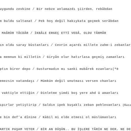
uygundu zevkine / Bir nebze anlamazdı şiirden, rebâbdan
m buldu saltanat / Pek hoş değil hakıykata geçmek serâbdan
 MAĞRÙR TÂCDÂR / İKBÂLE ERGEÇ ETTİ VEDÂ, OLDU TÂRMÂR
n oldu saray bùstanları / Cevrin açardı millete zahm-i zebanlar
a memnun ki milletin / Giryân olur hatırlasa geçmiş zamanları
ptın birer depo / Susturmadın mı sanki mubârek ezanları(*9
emezsin vatandaşı / Mümkün değil unutması versen chanları
 vaktiyle ettiğin / Dinletme şimdi boş yere ahd ü amanları
zıpırlar yetiştirip / Saldın ipek kuşaklı zeban pehlevanları
(Kas
e bin def’a dînine / Kàbil mi elde etmesi ol müslümanları
ARTIK PAŞAM YETER / BİR AN DÜŞÜN.. BU İŞLERE TÂRİH NE DER, NE DE